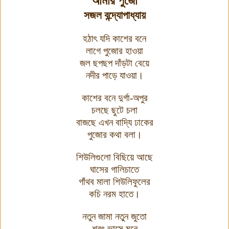
আমার পুজো
সজল বন্দ্যোপাধ্যায়
হঠাৎ যদি কাশের বনে
লাগে পুজোর হাওয়া
জল ছপছপ দাঁড়টা বেয়ে
নদীর পাড়ে যাওয়া
।
কাশের বনে দুর্গা-অপুর
চলছে ছুটে চলা
বাজছে এখন বাদ্যি ঢাকের
পুজোর কথা বলা
।
শিউলিগুলো বিছিয়ে আছে
ঘাসের গালিচাতে
গাঁথব মালা শিউলিফুলের
কচি নরম হাতে।
নতুন জামা নতুন জুতো
শরৎ ভাসে মনে