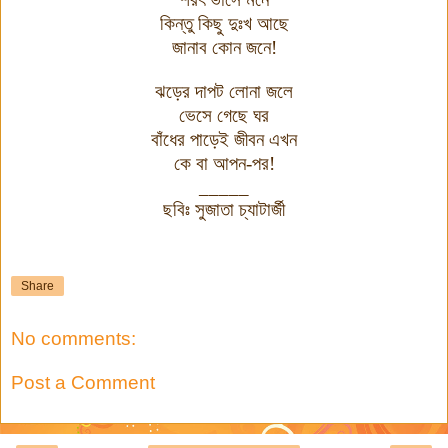
কিন্তু কিছু দুঃখ আছে
জানাব কোন জনে!
ঝড়ের দাপট লোনা জলে
ভেসে গেছে ঘর
বাঁধের পাড়েই জীবন এখন
কে বা আপন-পর!
_____
ছবিঃ সুজাতা চ্যাটার্জী
Share
No comments:
Post a Comment