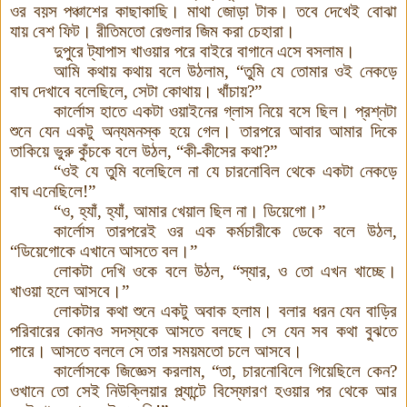
ওর বয়স পঞ্চাশের কাছাকাছি
।
মাথা জোড়া টাক। তবে দেখেই বোঝা
যায় বেশ ফিট। রীতিমতো রেগুলার জিম করা চেহারা।
দুপুরে ট্যাপাস খাওয়ার পরে বাইরে বাগানে এসে বসলাম।
আমি কথায় কথায় বলে উঠলাম, “তুমি যে তোমার ওই নেকড়ে
বাঘ দেখাবে বলেছিলে, সেটা কোথায়
।
খাঁচায়?”
কার্লোস
হাতে একটা ওয়াইনের গ্লাস নিয়ে বসে ছিল। প্রশ্নটা
শুনে যেন একটু অন্যমনস্ক হয়ে গেল
।
তারপরে আবার আমার দিকে
তাকিয়ে ভুরু কুঁচকে বলে উঠল, “কী-কীসের কথা?”
“ওই যে তুমি বলেছিলে না যে চারনোবিল থেকে একটা নেকড়ে
বাঘ এনেছিলে!”
“ও, হ্যাঁ, হ্যাঁ, আমার খেয়াল ছিল না। ডিয়েগো
।
”
কার্লোস তারপরেই ওর এক কর্মচারীকে ডেকে বলে উঠল,
“ডিয়েগোকে এখানে আসতে বল
।
”
লোকটা দেখি ওকে বলে উঠল, “স্যার, ও তো এখন খাচ্ছে।
খাওয়া হলে আসবে
।
”
লোকটার কথা শুনে একটু অবাক হলাম। বলার ধরন যেন বাড়ির
পরিবারের কোনও সদস্যকে আসতে বলছে। সে যেন সব কথা বুঝতে
পারে। আসতে বললে সে তার সময়মতো চলে আসবে।
কার্লোসকে জিজ্ঞেস করলাম, “তা, চারনোবিলে গিয়েছিলে কেন?
ওখানে তো সেই নিউক্লিয়ার প্ল্যান্টে বিস্ফোরণ হওয়ার পর থেকে আর