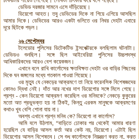
চাকরটার পায়েও লেগেছে। লোকটা চিৎকার করে বসে পড়েছে।
ডেভিড দরজার সামনে এসে দাঁড়িয়েছে।
ডিয়েগো আহত। তবু ডেভিডের দিকে না গিয়ে এগিয়ে আসছিল
আমার দিকে
।
ডেভিডের আরও একটা গুলিতে ওর নিথর দেহটা এবারে
দূরে ছিটকে পড়ল।
২৬ সেপ্টেম্বর
টলেডোর পুলিসের ডিটেকটিভ ইন্সপেক্টরকে বলছিলাম ঘটনাটা।
ডেভিডও শুনছিল। সঙ্গে ছিল আইবেরিয়া পুলিসের উচ্চপদস্থ
আধিকারিকদের আরও বেশ কয়েকজন।
এখানে বলে রাখি কার্লোসের ক্ষতবিক্ষত দেহটা ওর বাড়ির পিছনের
দিকে ঘন জঙ্গলের মধ্যে গতকাল পাওয়া গিয়েছে।
ওর মৃত্যু যে নেকড়ের আক্রমণে তা নিয়ে ফরেনসিক বিশেষজ্ঞদের
কোনও দ্বিধা নেই। দাঁত আর নখের দাগ ডিয়েগোর সঙ্গে মিলে গেছে।
প্রশ্ন - কেন ডিয়েগো আক্রমণ করেছিল ওর মনিবকে? নেকড়ে কুকুরের
মতো অত প্রভুভক্ত হয় না ঠিকই, কিন্তু এরকম মানুষকে আক্রমণের
কথাও খুব বেশি শোনা যায় না।
অবশ্য এখানে প্রশ্ন মনিব কে? ডিয়েগো না কার্লোস?
আমি বলে উঠলাম, “বাড়িতে ঢোকার পর থেকেই আমার ধারণা
হয়েছিল যে বাড়ির আসল কর্তা আর কেউ নয়, ডিয়েগো। এটাই ছিল
ডিয়েগোর আসল বিশেষত্ব। সে শুধু কার্লোসকে নিয়ন্ত্রণ করত না, করত