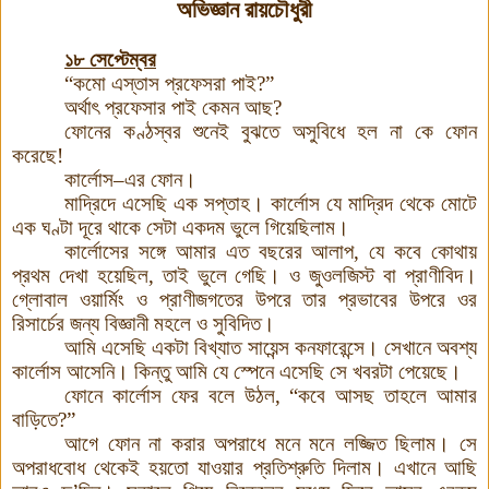
অভিজ্ঞান রায়চৌধুরী
১৮ সেপ্টেম্বর
“কমো এস্তাস প্রফেসরা পাই?”
অর্থাৎ প্রফেসার পাই কেমন আছ?
ফোনের কণ্ঠস্বর শুনেই বুঝতে অসুবিধে হল না কে ফোন
করেছে!
কার্লোস–এর ফোন।
মাদ্রিদে এসেছি এক সপ্তাহ। কার্লোস যে মাদ্রিদ থেকে মোটে
এক ঘণ্টা দূরে থাকে সেটা একদম ভুলে গিয়েছিলাম।
কার্লোসের সঙ্গে আমার এত বছরের আলাপ, যে কবে কোথায়
প্রথম দেখা হয়েছিল, তাই ভুলে গেছি। ও জুওলজিস্ট বা প্রাণীবিদ।
গ্লোবাল ওয়ার্মিং ও প্রাণীজগতের উপরে তার প্রভাবের উপরে ওর
রিসার্চের জন্য বিজ্ঞানী মহলে ও সুবিদিত
।
আমি এসেছি একটা বিখ্যাত সায়েন্স কনফারেন্সে। সেখানে অবশ্য
কার্লোস আসেনি। কিন্তু আমি যে স্পেনে এসেছি সে খবরটা পেয়েছে।
ফোনে কার্লোস ফের বলে উঠল, “কবে আসছ তাহলে আমার
বাড়িতে?”
আগে ফোন না করার অপরাধে মনে মনে লজ্জিত ছিলাম। সে
অপরাধবোধ থেকেই হয়তো যাওয়ার প্রতিশ্রুতি দিলাম। এখানে আছি