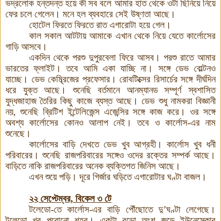
ভদ্রলোক হন্তদন্ত হয়ে কী সব বলে আমার হাত থেকে ওটা ছিনিয়ে নিয়ে
ফের চলে গেলেন
।
মনে হল ব্যবহারে সেই উষ্ণতা আছে।
হোটেল ফিরতে ফিরতে রাত এগারোটা হয়ে গেল
।
কাল সকাল আটটায় আমাকে এখান থেকে নিয়ে যেতে কার্লোসের
গাড়ি আসবে।
একদিন থেকে পরশু দুপুরবেলা ফিরে আসব। পরশু রাতে আমার
ভারতের ফ্লাইট। তবে আমি একা যাচ্ছি না। সঙ্গে ডেভ বোল্টনও
যাচ্ছে। ডেভ কেম্ব্রিজের প্রফেসার। রোবটিক্সের রিসার্চের সঙ্গে দীর্ঘদিন
ধরে যুক্ত আছে। শুনেছি বর্তমানে আনম্যানড সম্পূর্ণ স্বশাসিত
যুদ্ধজাহাজ তৈরির কিছু কাজে ব্যস্ত আছে। ডেভ শুধু নামকরা বিজ্ঞানী
নয়, শুনেছি ব্রিটিশ ইন্টেলিজেন্স এজেন্সির সঙ্গে কাজ করে। ওর সঙ্গে
অবশ্য কার্লোসের কোনও আলাপ নেই। তবে ও কার্লোস-এর নাম
শুনেছে।
কার্লোসের বাড়ি দেখতে ডেভ খুব আগ্রহী। কার্লোস খুব ধনী
পরিবারের। শুনেছি রাজপরিবারের সঙ্গেও ওদের রক্তের সম্পর্ক আছে
।
বাড়িতে নাকি রাজপরিবারের অনেক ব্যক্তিগত জিনিস আছে।
এখন শুয়ে পড়ি। দূরে গির্জার ঘড়িতে এগারোটার ঘণ্টা বাজল
।
২২ সেপ্টেম্বর, বিকেল ৩ টে
টলেডো-তে কার্লোস-এর বাড়ি পৌঁছোতে দু’ঘণ্টা লেগেছে।
টলেডো খুব পুরোনো শহর। একটা বড়ো অংশ জুড়ে ইউনেস্কোর