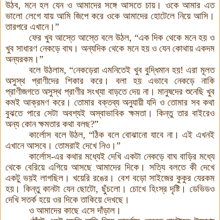
উঠব, মনে হল যেন ও আমাদের সঙ্গে আসতে চায়। ওকে আমার এত
ভালো লেগে যায় আমি জিপে করে ওকে আমাদের হোটেলে নিয়ে আসি।
তারপরে এখানে
।
”
ফের খুব আস্তে আস্তে বলে উঠল, “এক দিক থেকে মনে হয় ও
খুব সাধারণ নেকড়ে বাঘ
।
অন্যদিক থেকে মনে হয় ও যেন কোথায় একদম
অন্যরকম
।
”
বলে উঠলাম, “নেকড়েরা এমনিতেই খুব বুদ্ধিমান হয়! এরা মূলত
অসুস্থ প্রাণীদের শিকার করে
।
বলা হয় এভাবে নেকড়ে নাকি
প্রাণীজগতে অসুস্থ প্রাণীর সংখ্যা বাড়তে দেয় না। মানুষদের শুনেছি খুব
কমই আক্রমণ করে। তোমার বক্তব্য অনুযায়ী যদি ও তোমার সব কথা
বুঝতে পারে সেটা অবশ্যই অস্বাভাবিক ক্ষমতা
।
কিন্তু তার বাইরেও
অন্য কোন ক্ষমতার কথা বলছ?”
কার্লোস বলে উঠল, “ঠিক বলে বোঝানো যাবে না। এই এখনই
এখানে আসবে। তোমরাই দেখে নিও
।
”
কার্লোস-এর কথার মধ্যেই দেখি একটা নেকড়ে বাঘ বাড়ির মধ্যে
থেকে বেরিয়ে এগিয়ে আসছে আমাদের দিকে
।
সত্যি বলতে কী দেখে
একটু ভয়ই লাগছিল। খয়েরি রঙের। বেশ বড়ো সাইজের কুকুর যেরকম
হয়। কিন্তু কানটা যেন ছোটো, ছুঁচলো
।
চোখে হিংস্র দৃষ্টি। ডেভিডও
দেখি সতর্ক হয়ে ওর দিকে তাকিয়ে দেখছে।
ও আমাদের কাছে এসে দাঁড়াল।