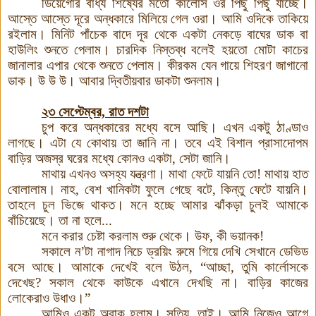
ডিয়েগোর বাধ্য শিষ্যের মতো কার্লোস ওর পিছু পিছু যাচ্ছে।
আস্তে আস্তে দূরে অন্ধকারে মিলিয়ে গেল ওরা। আমি ওদিকে তাকিয়ে
রইলাম। মিনিট পাঁচেক বাদে দূর থেকে একটা নেকড়ে বাঘের ডাক বা
হাউলিং শুনতে পেলাম। চারদিক নিস্তব্ধ বলেই হয়তো মোটা কাচের
জানালার এপার থেকে শুনতে পেলাম। কীরকম যেন গায়ে শিহরণ জাগানো
ডাক। উ উ উ। আবার দ্বিতীয়বার ডাকটা শুনলাম।
২৩ সেপ্টেম্বর, রাত দশটা
চুপ করে অন্ধকারের মধ্যে বসে আছি। এখন একটু ঠাণ্ডাও
লাগছে। এটা যে কোথায় তা জানি না। তবে এই বিশাল প্রাসাদোপম
বাড়ির অজস্র ঘরের মধ্যে কোনও একটা, সেটা জানি।
মাথায় এখনও অসহ্য যন্ত্রণা। মাথা ফেটে যায়নি তো! মাথায় হাত
বোলালাম। নাহ, বেশ খানিকটা ফুলে গেছে বটে, কিন্তু ফেটে যায়নি।
তাহলে চুল ভিজে থাকত। মনে হচ্ছে আমার ঝাঁকড়া চুলই আমাকে
বাঁচিয়েছে। তা না হলে...
মনে করার চেষ্টা করলাম শুরু থেকে। উফ, কী ভয়ানক!
সকালে ন’টা নাগাদ নিচে ড্রয়িং রুমে গিয়ে দেখি সেখানে ডেভিড
বসে আছে। আমাকে দেখেই বলে উঠল, “আচ্ছা, তুমি
কার্লোসকে
দেখেছ? সকাল থেকে কাউকে এখানে দেখছি না। বাড়ির কাজের
লোকেরাও উধাও
।
”
আমিও একটু অবাক হলাম। সত্যি, তাই। আমি নিজেও আগে