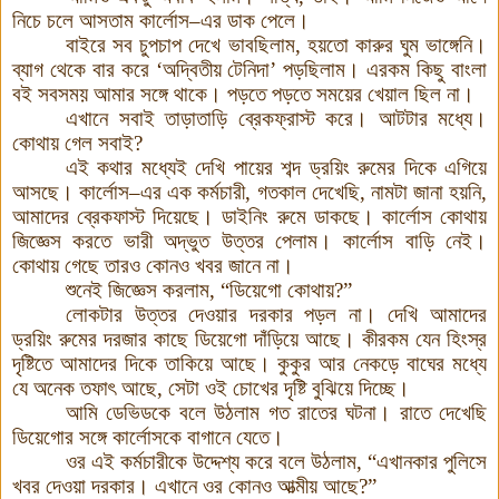
নিচে চলে আসতাম কার্লোস–এর ডাক পেলে।
বাইরে সব চুপচাপ দেখে ভাবছিলাম, হয়তো কারুর ঘুম ভাঙ্গেনি।
ব্যাগ থেকে বার করে ‘অদ্বিতীয় টেনিদা’ পড়ছিলাম। এরকম কিছু বাংলা
বই সবসময় আমার সঙ্গে থাকে। পড়তে পড়তে সময়ের খেয়াল ছিল না।
এখানে সবাই তাড়াতাড়ি ব্রেকফ্রাস্ট করে। আটটার মধ্যে।
কোথায় গেল সবাই?
এই কথার মধ্যেই দেখি পায়ের শব্দ ড্রয়িং রুমের দিকে এগিয়ে
আসছে। কার্লোস–এর এক কর্মচারী, গতকাল দেখেছি, নামটা জানা হয়নি,
আমাদের ব্রেকফাস্ট দিয়েছে। ডাইনিং রুমে ডাকছে। কার্লোস কোথায়
জিজ্ঞেস করতে ভারী অদ্ভুত উত্তর পেলাম। কার্লোস বাড়ি নেই।
কোথায় গেছে তারও কোনও খবর জানে না।
শুনেই জিজ্ঞেস করলাম, “ডিয়েগো কোথায়?”
লোকটার উত্তর দেওয়ার দরকার পড়ল না। দেখি আমাদের
ড্রয়িং রুমের দরজার কাছে ডিয়েগো দাঁড়িয়ে আছে
।
কীরকম যেন হিংস্র
দৃষ্টিতে আমাদের দিকে তাকিয়ে আছে
।
কুকুর আর নেকড়ে বাঘের মধ্যে
যে অনেক তফাৎ আছে, সেটা ওই চোখের দৃষ্টি বুঝিয়ে দিচ্ছে।
আমি ডেভিডকে বলে উঠলাম গত রাতের ঘটনা। রাতে দেখেছি
ডিয়েগোর সঙ্গে কার্লোসকে বাগানে যেতে।
ওর এই কর্মচারীকে উদ্দেশ্য করে বলে উঠলাম, “এখানকার পুলিসে
খবর দেওয়া দরকার। এখানে ওর কোনও আত্মীয় আছে?”