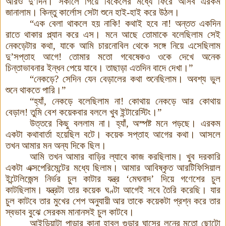
আরও দু’দিন। সকালে গিয়ে বিকেলের মধ্যে ফিরে আসব এরকম
জানালাম। কিন্তু কার্লোস সেটা শুনে হাই-হাই করে উঠল।
“এক বেলা থাকলে হয় নাকি! কথাই হবে না! অন্তত একদিন
রাতে থাকার প্ল্যান করে এস
।
মনে আছে তোমাকে বলেছিলাম সেই
নেকড়েটার কথা, যাকে আমি চারনোবিল থেকে সঙ্গে নিয়ে এসেছিলাম
দু’সপ্তাহ আগে! তোমার মতো গবেষেকও ওকে দেখে অনেক
চিন্তাভাবনার ইন্ধন পেয়ে যাবে। তাছাড়া এতদিন বাদে দেখা
।
”
“নেকড়ে? সেদিন যেন বেড়ালের কথা শুনেছিলাম। অবশ্য ভুল
শুনে থাকতে পারি
।
”
“হ্যাঁ, নেকড়ে বলেছিলাম না! কোথায় নেকড়ে আর কোথায়
বেড়াল! তুমি বেশ কয়েকবার বললে খুব ইন্টারেস্টিং
।
”
উত্তরে কিছু বললাম না। হ্যাঁ, অস্পষ্ট মনে পড়ছে। এরকম
একটা কথাবার্তা হয়েছিল বটে
।
কয়েক সপ্তাহ আগের কথা
।
আসলে
তখন আমার মন অন্য দিকে ছিল
।
আমি তখন আমার বাড়ির ল্যাবে কাজ করছিলাম
।
খুব দরকারি
একটা এক্সপেরিমেন্টের মধ্যে ছিলাম
।
আমার আবিষ্কৃত আরটিফিসিয়াল
ইন্টেলিজেন্স নির্ভর চুল কাটার যন্ত্র ‘মেঘনাদ’ দিয়ে গণেশের চুল
কাটছিলাম
।
যন্ত্রটা তার কয়েক ঘণ্টা আগেই সবে তৈরি করেছি। যার
চুল কাটবে তার মুখের শেপ অনুযায়ী আর তাকে কয়েকটা প্রশ্ন করে তার
স্বভাব বুঝে সেরকম মানানসই চুল কাটবে
।
আইডিয়াটা পাড়ার কানা হাবুল গুন্ডার ঘাসের লনের মতো ছোটো