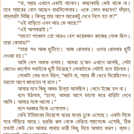
“না, স্যার এখানে একাই থাকেন। কাছাকাছি কেউ থাকে না।
তবে স্যারের বোন আছেন বারসিলোনায়। ওকে ফোন করবেন? দাঁড়ান,
নাম্বারটা দিচ্ছি। কিন্তু তার আগে আরেকটু দেখে নিলে হত না?”
“এই বাড়িতে এখন আর কে আছে?”
“এই আপনারাই
।
”
“মানে? গতকাল তো আরও বেশ কয়েকজন কাজের লোক ছিল।
তারা কোথায়?”
“তারা সব আজ ছুটিতে। আজ রোববার। ওদের রোববার ছুটি
দেওয়া হয়
।
”
আমি বেশ অবাক হলাম। আমরা দু’জন এখানে আসছি, সেটা
জেনেও কার্লোস সবাইকে ছুটি দিয়েছে? লোকটাকে সেটাই বলে উঠলাম।
লোকটা ফের বলে উঠল, “জানি না, স্যার কী ভেবে দিয়েছিলেন।
হয়তো আগে জানতেন না বলে
।
”
আমার মনে কিছু অশুভ চিন্তা আসছিল। খেতে ইচ্ছে হল না।
বলে উঠলাম, “চলো, আমরা আগে ভালো করে বাড়িটা দেখে
আসি। আমার সঙ্গে আসো
।
”
বলে দরজার দিকে এগোলাম।
দেখি ইতিমধ্যে ডিয়েগো ঘরের মধ্যে ঢুকে এসেছে। একটা দিকে
সরে দাঁড়িয়ে আছে
।
ড্রয়িং রুম থেকে বেরিয়ে প্যাসেজে এসেছি, ঠিক
তখনই কেউ যেন আমার মাথায় ভারী কিছু দিয়ে আঘাত করল। ব্যস।