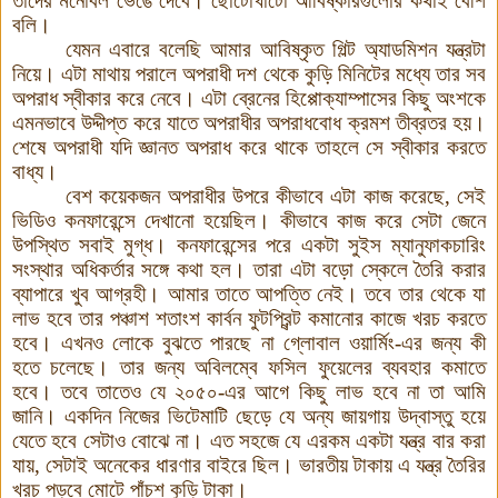
তাদের মনোবল ভেঙে দেবে। ছোটোখাটো আবিষ্কারগুলোর কথাই বেশি
বলি।
যেমন এবারে বলেছি আমার আবিষ্কৃত গিল্ট অ্যাডমিশন যন্ত্রটা
নিয়ে। এটা মাথায় পরালে অপরাধী দশ থেকে কুড়ি মিনিটের মধ্যে তার সব
অপরাধ স্বীকার করে নেবে। এটা ব্রেনের হিপ্পোক্যাম্পাসের কিছু অংশকে
এমনভাবে উদ্দীপ্ত করে যাতে অপরাধীর অপরাধবোধ ক্রমশ তীব্রতর হয়।
শেষে অপরাধী যদি জ্ঞানত অপরাধ করে থাকে তাহলে সে স্বীকার করতে
বাধ্য।
বেশ কয়েকজন অপরাধীর উপরে কীভাবে এটা কাজ করেছে, সেই
ভিডিও কনফারেন্সে দেখানো হয়েছিল। কীভাবে কাজ করে সেটা জেনে
উপস্থিত সবাই মুগ্ধ। কনফারেন্সের পরে একটা সুইস ম্যানুফাকচারিং
সংস্থার অধিকর্তার সঙ্গে কথা হল। তারা এটা বড়ো স্কেলে তৈরি করার
ব্যাপারে খুব আগ্রহী
।
আমার তাতে আপত্তি নেই। তবে তার থেকে যা
লাভ হবে তার পঞ্চাশ শতাংশ কার্বন ফুটপ্রিন্ট কমানোর কাজে খরচ করতে
হবে। এখনও লোকে বুঝতে পারছে না গ্লোবাল ওয়ার্মিং-এর জন্য কী
হতে চলেছে। তার জন্য অবিলম্বে ফসিল ফুয়েলের ব্যবহার কমাতে
হবে। তবে তাতেও যে ২০৫০-এর আগে কিছু লাভ হবে না তা আমি
জানি। একদিন নিজের ভিটেমাটি ছেড়ে যে অন্য জায়গায় উদ্বাস্তু হয়ে
যেতে হবে সেটাও বোঝে না। এত সহজে যে এরকম একটা যন্ত্র বার করা
যায়, সেটাই অনেকের ধারণার বাইরে ছিল। ভারতীয় টাকায় এ যন্ত্র তৈরির
খরচ পড়বে মোটে পাঁচশ কুড়ি টাকা।