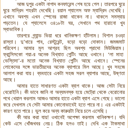
আজ দুপুর একটা নাগাদ কনফারেন্স শেষ হয়ে গেল
।
তারপরে ঘুরে
ঘুরে মাদ্রিদ শহরটা দেখেছি। রয়াল প্যালেস অফ ম্যাদ্রিদ দেখেছি।
এখানে অবশ্য এখন স্পেনের রাজা থাকেন না। থাকলে সমস্যায়
পড়তেন। যে প্যালেসে ৩৪১৮টা ঘর, সেখানে পথ হারানো খুব
স্বাভাবিক।
তারপরে গ্র্যান্ড ভিয়া ধরে খানিকক্ষণ হাঁটলাম। বিশাল চওড়া
রাস্তা। দু’ধারে পাব, রেস্টুরেন্ট, বড়ো বড়ো দোকান। জমজমাট
পরিবেশ
।
আমার মূল আগ্রহ ছিল অবশ্য প্রাদো মিউজিয়াম
।
ফ্রান্সিসকো গয়া-র অনেক বিখ্যাত পেন্টিং আছে ওখানে
।
‘লা মাহা
ভেস্তিদা’-র মতো অনেক বিখ্যাত পেন্টিং আছে এখানে। স্পেনের
লোকেদের সঙ্গে ভারতীয়দের অনেক ব্যাপারে মিল আছে। খুব সহজে
আলাপ করা যায়। ব্যবহারে একটা সহজ সরল ব্যাপার আছে, উষ্ণতা
আছে।
আমার হাতে সাধারণত একটা ব্যাগ থাকে। আজ সেটা নিয়ে
বেরোইনি। কী ভাবে জানি না অন্যমনস্ক হয়ে মেট্রো থেকে বেরোনোর
পথে খেয়াল করলাম আজও আমার হাতে একটা ব্যাগ এসে গেছে। ভালো
করে দেখলাম যে সেটা আমার কোনোভাবেই হতে পারে না। এর একটাই
কারণ হতে পারে। ভুল করে অন্য কারুরটা নিয়ে চলে এসেছি।
কী আর করা যায়! ওখানেই অপেক্ষা করলাম খানিকক্ষণ। যদি
কেউ এসে খোঁজখবর নেয়। ঠিক হলও তাই
।
দেখি এক টাকমাথা