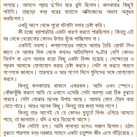
লাগছে। আসলে প্রায় দু’দিন ঘরে বন্দি ছিলাম
।
জলখাবার কিছুই
পাইনি। তাছাড়া বন্ধ ঘরের বাতাসে অক্সিজেনের অভাব অনুভব
করছিলাম
।
একটু আগে থেকে পুরো ঘটনাটা বলার চেষ্টা করি।
কী হচ্ছে ব্যাপারটার একটা ধারণা করতে পারছিলাম। কিন্তু এই
ঘর থেকে বেরোনোর কোনও উপায় খুঁজে পাচ্ছিলাম না।
একটাই ভরসা। কল্যাণগড়ের ল্যাবে আমার তৈরি রোবট লিও
জানে যে আমার দিক থেকে কখনও আটচল্লিশ ঘণ্টার বেশি কোনও
নির্দেশ না এলে আমার বড়ো কিছু একটা বিপদ হয়েছে। সেক্ষেত্রে ও
প্রথম আমাকে যোগাযোগ করার চেষ্টা করবে। সেটা না করতে পারলে
গণেশকে জানাবে। তারপরে ও আর গণেশ মিলে পুলিসের সঙ্গে যোগাযোগ
করবে।
কিন্তু কলকাতায় থাকলে একরকম। আমি এখন স্পেনে।
খোঁজাখুঁজি করলে আমি যে এখানে এসেছি সেটা অবশ্য ওরা ঠিক বুঝতে
পারবে। সেটা বোঝার অনেক উপায় আছে
।
আমার ফোন ট্রেস করা
যেতে পারে। আরও অনেক কিছু। কিন্তু তার জন্য সময় লাগে।
কিন্তু তার আগেই যে যে কোনও মুহূর্তে বিপদ এগিয়ে আসতে
পারে, তা জানতাম। যদি এ ঘরে ডিয়েগো আসে।
ঠিক সেটাই হল। আমি ক্লান্ত হলেও সজাগ ছিলাম। হঠাৎ
বুঝতে পারলাম বন্ধ দরজার সামনে একটা চতুষ্পদ জীব এসে দাঁড়িয়েছে।