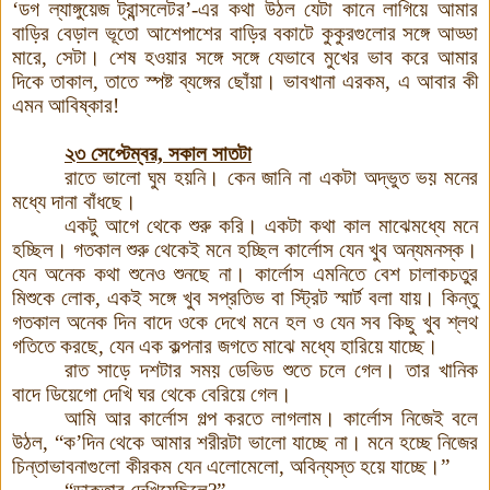
‘ডগ ল্যাঙ্গুয়েজ ট্রান্সলেটর’-এর কথা উঠল যেটা কানে লাগিয়ে আমার
বাড়ির বেড়াল ভূতো আশেপাশের বাড়ির বকাটে কুকুরগুলোর সঙ্গে আড্ডা
মারে, সেটা। শেষ হওয়ার সঙ্গে সঙ্গে যেভাবে মুখের ভাব করে আমার
দিকে তাকাল, তাতে স্পষ্ট ব্যঙ্গের ছোঁয়া। ভাবখানা এরকম, এ আবার কী
এমন আবিষ্কার!
২৩ সেপ্টেম্বর, সকাল সাতটা
রাতে ভালো ঘুম হয়নি। কেন জানি না একটা অদ্ভুত ভয় মনের
মধ্যে দানা বাঁধছে
।
একটু আগে থেকে শুরু করি। একটা কথা কাল মাঝেমধ্যে মনে
হচ্ছিল। গতকাল শুরু থেকেই মনে হচ্ছিল
কার্লোস যেন খুব অন্যমনস্ক।
যেন অনেক কথা শুনেও শুনছে না। কার্লোস এমনিতে বেশ চালাকচতুর
মিশুকে লোক, একই সঙ্গে খুব সপ্রতিভ বা স্ট্রিট স্মার্ট বলা যায়। কিন্তু
গতকাল অনেক দিন বাদে ওকে দেখে মনে হল ও যেন সব কিছু খুব শ্লথ
গতিতে করছে, যেন এক কল্পনার জগতে মাঝে মধ্যে হারিয়ে যাচ্ছে।
রাত সাড়ে দশটার সময় ডেভিড শুতে চলে গেল
।
তার খানিক
বাদে ডিয়েগো দেখি ঘর থেকে বেরিয়ে গেল
।
আমি আর কার্লোস গল্প করতে লাগলাম। কার্লোস নিজেই বলে
উঠল, “ক’দিন থেকে আমার শরীরটা ভালো যাচ্ছে না
।
মনে হচ্ছে নিজের
চিন্তাভাবনাগুলো কীরকম যেন এলোমেলো, অবিন্যস্ত হয়ে যাচ্ছে
।
”