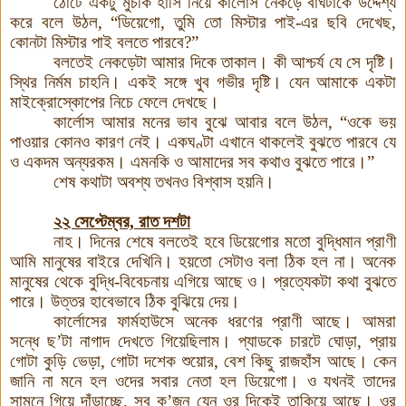
ঠোঁটে একটু মুচকি হাসি নিয়ে কার্লোস নেকড়ে বাঘটাকে উদ্দেশ্য
করে বলে উঠল, “ডিয়েগো, তুমি তো মিস্টার পাই-এর ছবি দেখেছ,
কোনটা মিস্টার পাই বলতে পারবে?”
বলতেই নেকড়েটা আমার দিকে তাকাল। কী আশ্চর্য যে সে দৃষ্টি।
স্থির নির্মম চাহনি। একই সঙ্গে খুব গভীর দৃষ্টি
।
যেন আমাকে একটা
মাইক্রোস্কোপের নিচে ফেলে দেখছে।
কার্লোস আমার মনের ভাব বুঝে আবার বলে উঠল, “ওকে ভয়
পাওয়ার কোনও কারণ নেই। একঘণ্টা এখানে থাকলেই বুঝতে পারবে যে
ও একদম অন্যরকম। এমনকি ও আমাদের সব কথাও বুঝতে পারে
।
”
শেষ কথাটা অবশ্য তখনও বিশ্বাস হয়নি।
২২ সেপ্টেম্বর, রাত দশটা
নাহ। দিনের শেষে বলতেই হবে ডিয়েগোর মতো বুদ্ধিমান প্রাণী
আমি মানুষের বাইরে দেখিনি। হয়তো সেটাও বলা ঠিক হল না
।
অনেক
মানুষের থেকে বুদ্ধি-বিবেচনায় এগিয়ে আছে ও
।
প্রত্যেকটা কথা বুঝতে
পারে। উত্তর হাবেভাবে ঠিক বুঝিয়ে দেয়।
কার্লোসের ফার্মহাউসে অনেক ধরণের প্রাণী আছে। আমরা
সন্ধে ছ’টা নাগাদ দেখতে গিয়েছিলাম
।
প্যাডকে চারটে ঘোড়া, প্রায়
গোটা কুড়ি ভেড়া, গোটা দশেক শুয়োর, বেশ কিছু রাজহাঁস আছে। কেন
জানি না মনে হল ওদের সবার নেতা হল ডিয়েগো। ও যখনই তাদের
সামনে গিয়ে দাঁড়াচ্ছে, সব ক’জন যেন ওর দিকেই তাকিয়ে আছে। ওর