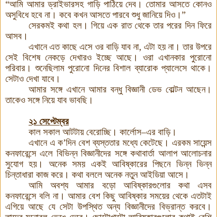
“আমি আমার ড্রাইভারসহ গাড়ি পাঠিয়ে দেব। তোমার আসতে কোনও
অসুবিধে হবে না। কবে কখন আসতে পারবে শুধু জানিয়ে দিও
।
”
সেরকমই কথা হল। গিয়ে এক রাত থেকে তার পরের দিন ফিরে
আসব।
এখানে এত কাছে এসে ওর বাড়ি যাব না, এটা হয় না। তার উপরে
সেই বিশেষ নেকড়ে দেখারও ইচ্ছে আছে
।
ওরা এখানকার পুরোনো
পরিবার। শুনেছিলাম পুরোনো দিনের বিশাল ব্যারোক প্যালেসে থাকে।
সেটাও দেখা যাবে।
আমার সঙ্গে এখানে আমার বন্ধু বিজ্ঞানী ডেভ বোল্টন আছেন।
তাকেও সঙ্গে নিয়ে যাব ভাবছি।
২১ সেপ্টেম্বর
কাল সকাল আটটায় বেরোচ্ছি। কার্লোস–এর বাড়ি।
এখানে এ ক’দিন বেশ ব্যস্ততার মধ্যে কেটেছে। এরকম সায়েন্স
কনফারেন্সে এলে বিভিন্ন বিজ্ঞানীদের সঙ্গে কথাবার্তা আলাপ আলোচনার
সুযোগ হয়। অনেক সময় একই আবিষ্কারের পিছনে ভিন্ন ভিন্ন
চিন্তাধারা কাজ করে
।
কথা বললে অনেক নতুন আইডিয়া আসে।
আমি অবশ্য আমার বড়ো আবিষ্কারগুলোর কথা এসব
কনফারেন্সে বলি না। আমার বেশ কিছু আবিষ্কার সময়ের থেকে এতটাই
এগিয়ে আছে যে সেটা উপস্থিত অন্য বিজ্ঞানীদের বিভ্রান্ত করবে।