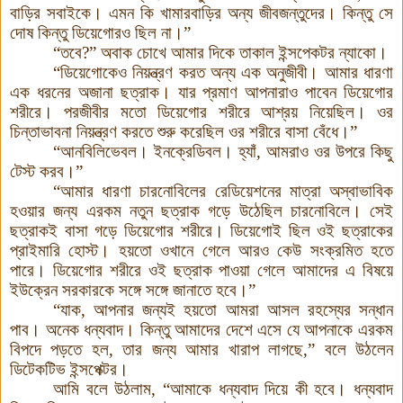
বাড়ির সবাইকে। এমন কি খামারবাড়ির অন্য জীবজন্তুদের। কিন্তু সে
দোষ কিন্তু ডিয়েগোরও ছিল না
।
”
“তবে?” অবাক চোখে আমার দিকে তাকাল ইন্সপেকটর ন্যাকো।
“ডিয়েগোকেও নিয়ন্ত্রণ করত অন্য এক অনুজীবী
।
আমার ধারণা
এক ধরনের অজানা ছত্রাক। যার প্রমাণ আপনারাও পাবেন ডিয়েগোর
শরীরে। পরজীবীর মতো ডিয়েগোর শরীরে আশ্রয় নিয়েছিল
।
ওর
চিন্তাভাবনা নিয়ন্ত্রণ করতে শুরু করেছিল ওর শরীরে বাসা বেঁধে
।
”
“আনবিলিভেবল। ইনক্রেডিবল
।
হ্যাঁ, আমরাও ওর উপরে কিছু
টেস্ট করব
।
”
“আমার ধারণা চারনোবিলের রেডিয়েশনের মাত্রা অস্বাভাবিক
হওয়ার জন্য এরকম নতুন ছত্রাক গড়ে উঠেছিল চারনোবিলে
।
সেই
ছত্রাকই বাসা গড়ে ডিয়েগোর শরীরে। ডিয়েগোই ছিল ওই ছত্রাকের
প্রাইমারি হোস্ট। হয়তো ওখানে গেলে আরও কেউ সংক্রমিত হতে
পারে। ডিয়েগোর শরীরে ওই ছত্রাক পাওয়া গেলে আমাদের এ বিষয়ে
ইউক্রেন সরকারকে সঙ্গে সঙ্গে জানাতে হবে
।
”
“যাক, আপনার জন্যই হয়তো আমরা আসল রহস্যের সন্ধান
পাব
।
অনেক ধন্যবাদ। কিন্তু আমাদের দেশে এসে যে আপনাকে এরকম
বিপদে পড়তে হল, তার জন্য আমার খারাপ লাগছে,” বলে উঠলেন
ডিটেকটিভ ইন্সপেক্টর
।
আমি বলে উঠলাম, “আমাকে ধন্যবাদ দিয়ে কী হবে। ধন্যবাদ