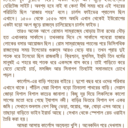
হেরিটেজ সাইট। অবশ্য হবে নাই বা কেন! দীর্ঘ সময় ধরে এই শহরের
পরিচিতি ছিল ‘রাজার শহর’ বলে। চার্লস ফাইভের প্যালেস ছিল
এখানে। ১৫০০ থেকে ১৫৫৬ সাল অবধি এখান থেকেই ইউরোপের
একটা বড়ো অংশ জুড়ে রাজত্ব চালিয়েছেন চার্লস ফাইভ।
তারও অনেক আগে রোমান সাম্রাজ্যে ঘোড়ায় টানা রথের দৌড়
হত এখানকার সার্কাসে। তখনকার দিনে সে সার্কাসে পনেরো হাজার
লোকের বসার আয়োজন ছিল। রোম সাম্রাজ্যের পতনের পরে ভিসিগথিক
রাজত্বের সময় টলেডোর গুরুত্ব আরও বেড়ে যায়। তখন প্রায় দুই
শতক ধরে টলেডো ছিল রাজধানী। ক্রিশ্চান, মুসলিম, ইহুদি তিন ধর্মের
মানুষই এ শহরে বহু শতক ধরে একসঙ্গে বাস করে
।
তাই গাড়িতে করে
যেতে যেতেই চার্চ, মসজিদ আর সিনাগগ তিনটেই সমানভাবে চোখে
পড়ল
।
কার্লোস-এর বাড়ি শহরের বাইরে। দুশো বছর ধরে ওদের পরিবার
এখানে থাকে। পাঁচিল ঘেরা বিশাল বড়ো তিনতলা পাথরের বাড়ি
।
দেয়াল
জোড়া বিশাল বিশাল কাচের জানালা। কিছু দূর দিয়ে লিকলিকে কালো
সাপের মতো বয়ে গেছে ট্যাগাস নদী। বাড়ির ভিতরে বিশাল দশ একর
জমি। সেখানে শুনলাম বেশ কিছু ভেড়া, শুয়োর, গরু, ঘোড়া এসব আছে।
তাছাড়া বাড়িতে ভাইন ইয়ার্ড আছে। সেখান থেকে স্পেশাল রেড ওয়াইন
তৈরি করা হয়।
আমরা আসায় কার্লোস অত্যন্ত খুশি
।
অনেকদিন পরে দেখলাম।