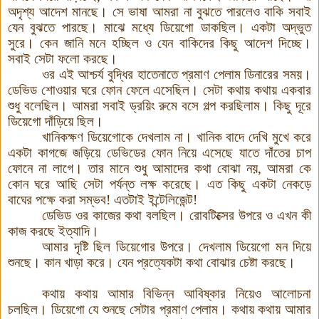
অদৃশ্য আদেশ মানছে। সে ভাষা আমরা না বুঝতে পারলেও বাকি সবাই
যেন বুঝতে পারছে। মাঝে মধ্যে ডিয়েগো ডাকছিল। একটা অদ্ভুত
সুরে। কেন জানি মনে হচ্ছিল ও যেন বাকিদের কিছু আদেশ দিচ্ছে।
সবাই সেটা ফলো করছে।
ওর এই আশ্চর্য বুদ্ধির হাতেনাতে প্রমাণ পেলাম ডিনারের সময়
।
ডেভিড শোওয়ার ঘরে ফোন ফেলে এসেছিল। সেটা কথায় কথায় একবার
শুধু বলেছিল। আমরা সবাই ড্রয়িং রুমে বসে গল্প করছিলাম
।
কিছু দূরে
ডিয়েগো দাঁড়িয়ে ছিল।
খানিকক্ষণ ডিয়েগোকে দেখলাম না। খানিক বাদে দেখি মুখে করে
একটা কাগজে জড়িয়ে ডেভিডের ফোন নিয়ে এসেছে যাতে দাঁতের চাপ
ফোনে না লাগে। তার মানে শুধু আমাদের কথা বোঝা নয়, আমরা কে
কোন ঘরে আছি সেটা পর্যন্ত লক্ষ করেছে। এত কিছু একটা নেকড়ে
বাঘের পক্ষে করা সম্ভব! এতটাই ইন্টেলিজেন্ট!
ডেভিড ওর কাজের কথা বলছিল। রোবটিক্সের উপরে ও এখন কী
কাজ করছে ইত্যাদি।
আমার দৃষ্টি ছিল ডিয়েগোর উপরে। দেখলাম ডিয়েগো মন দিয়ে
শুনছে
।
কান খাড়া করে। যেন প্রত্যেকটা কথা বোঝার চেষ্টা করছে।
কথায় কথায় আমার বিভিন্ন আবিষ্কার নিয়েও আলোচনা
চলছিল। ডিয়েগো যে শুনছে সেটার প্রমাণ পেলাম। কথায় কথায় আমার