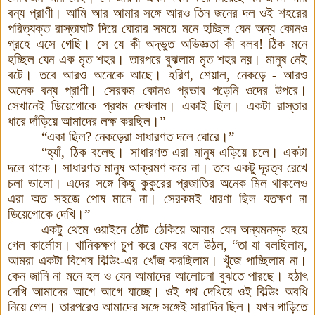
বন্য প্রাণী। আমি আর আমার সঙ্গে আরও তিন জনের দল ওই শহরের
পরিত্যক্ত রাস্তাঘাট দিয়ে ঘোরার সময়ে মনে হচ্ছিল যেন অন্য কোনও
গ্রহে এসে গেছি। সে যে কী অদ্ভুত অভিজ্ঞতা কী বলব! ঠিক মনে
হচ্ছিল যেন এক মৃত শহর। তারপরে বুঝলাম মৃত শহর নয়। মানুষ নেই
বটে
।
তবে আরও অনেকে আছে। হরিণ, শেয়াল, নেকড়ে - আরও
অনেক বন্য প্রাণী
।
সেরকম কোনও প্রভাব পড়েনি ওদের উপরে।
সেখানেই ডিয়েগোকে প্রথম দেখলাম। একাই ছিল। একটা রাস্তার
ধারে দাঁড়িয়ে আমাদের লক্ষ করছিল
।
”
“একা ছিল? নেকড়েরা সাধারণত দলে ঘোরে
।
”
“হ্যাঁ, ঠিক বলেছ। সাধারণত এরা মানুষ এড়িয়ে চলে। একটা
দলে থাকে। সাধারণত মানুষ আক্রমণ করে না
।
তবে একটু দূরত্ব রেখে
চলা ভালো। এদের সঙ্গে কিছু কুকুরের প্রজাতির অনেক মিল থাকলেও
এরা অত সহজে পোষ মানে না
।
সেরকমই ধারণা ছিল যতক্ষণ না
ডিয়েগোকে দেখি
।
”
একটু থেমে ওয়াইনে ঠোঁট ঠেকিয়ে আবার যেন অন্যমনস্ক হয়ে
গেল কার্লোস। খানিকক্ষণ চুপ করে ফের বলে উঠল, “তা যা বলছিলাম,
আমরা একটা বিশেষ বিল্ডিং-এর খোঁজ করছিলাম। খুঁজে পাচ্ছিলাম না।
কেন জানি না মনে হল ও যেন আমাদের আলোচনা বুঝতে পারছে। হঠাৎ
দেখি আমাদের আগে আগে যাচ্ছে। ওই পথ দেখিয়ে ওই বিল্ডিং অবধি
নিয়ে গেল
।
তারপরেও আমাদের সঙ্গে সঙ্গেই সারাদিন ছিল। যখন গাড়িতে