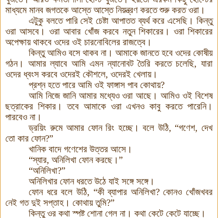
মাধ্যমে মানব জগতকে আস্তে আস্তে নিয়ন্ত্রণ করতে শুরু করত ওরা।
এটুকু বলতে পারি সেই চেষ্টা আপাতত ব্যর্থ করে এসেছি। কিন্তু
ওরা আসবে। ওরা আবার খোঁজ করবে নতুন শিকারের
।
ওরা শিকারের
অপেক্ষায় থাকবে ওদের ওই চারনোবিলের রাজত্বে।
কিন্তু আমিও বসে থাকব না। আমাকে জানতে হবে ওদের কোষীয়
গঠন। আমার ল্যাবে আমি এমন ন্যানোবট তৈরি করতে চলেছি, যারা
ওদের ধ্বংস করবে ওদেরই কৌশলে, ওদেরই খেলায়
।
প্রশ্ন হতে পারে আমি ওই ফাঙ্গাস পাব কোথায়?
আমি নিজে জানি আমার মধ্যেও ওরা আছে
।
আমিও ওই বিশেষ
ছত্রাকের শিকার। তবে আমাকে ওরা এখনও কাবু করতে পারেনি।
পারবেও না।
ড্রয়িং রুমে আমার ফোন রিং হচ্ছে। বলে উঠি, “গণেশ, দেখ
তো কার ফোন?”
খানিক বাদে গণেশের উত্তর আসে।
“স্যার, অনিলিখা ফোন করছে
।
”
“অনিলিখা?”
অনিলিখার ফোন ধরতে উঠে যাই সঙ্গে সঙ্গে।
ফোন ধরে বলে উঠি, “কী ব্যাপার অনিলিখা? কোনও খোঁজখবর
নেই গত দুই সপ্তাহ। কোথায় তুমি?”
কিন্তু ওর কথা স্পষ্ট শোনা গেল না। কথা কেটে কেটে যাচ্ছে।