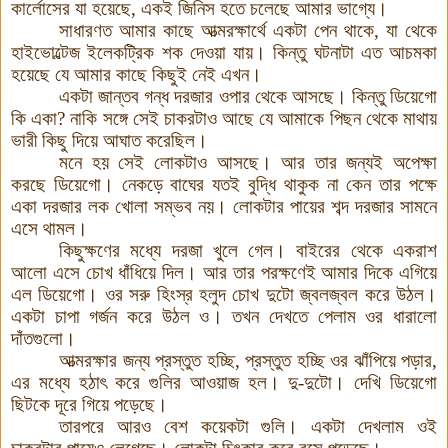
কার্লোসের যা হয়েছে, একই জিনিস হতে চলেছে আমার ভাগ্যে।
সাধারণত আমার কাছে আত্মরক্ষার্থে একটা পেন থাকে, যা থেকে
হাইভোল্টেজ ইলেকট্রিক শক দেওয়া যায়। কিন্তু ঘটনাটা এত আচমকা
হয়েছে যে আমার কাছে কিছুই নেই এখন
।
একটা জান্তব গন্ধ দরজার ওপার থেকে আসছে। কিন্তু ডিয়েগো
কি একা? নাকি সঙ্গে সেই চাকরটাও আছে যে আমাকে পিছন থেকে মাথায়
ভারী কিছু দিয়ে আঘাত করেছিল।
মনে হয় সেই লোকটাও আসছে। আর তার জন্যই অপেক্ষা
করছে ডিয়েগো। নেকড়ে বাঘের যতই বুদ্ধি থাকুক না কেন তার পক্ষে
একা দরজার লক খোলা সম্ভব নয়। লোকটার পায়ের শব্দ দরজার সামনে
এসে থামল।
কিছুক্ষণের মধ্যে দরজা খুলে গেল
।
বাইরের থেকে একরাশ
আলো এসে চোখ ধাঁধিয়ে দিল। আর তার পরক্ষণেই আমার দিকে এগিয়ে
এল ডিয়েগো। ওর সরু হিংস্র হলুদ চোখ দুটো জ্বলজ্বল করে উঠল।
একটা চাপা গর্জন করে উঠল ও
।
তখন দেখতে পেলাম ওর ধারালো
দাঁতগুলো।
আত্মরক্ষার জন্য প্রস্তুত হচ্ছি, প্রস্তুত হচ্ছি ওর ঝাঁপিয়ে পড়ার,
এর মধ্যে হঠাৎ করে গুলির আওয়াজ হল। দু-দুটো। দেখি ডিয়েগো
ছিটকে দূরে গিয়ে পড়েছে।
তারপরে আরও বেশ কয়েকটা গুলি। একটা দেখলাম ওই