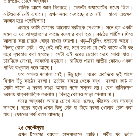
তারপরেই চোখে অন্ধকার।
খানিক আগে জ্ঞান ফিরেছে
।
ফোনটা জ্যাকেটের মধ্যে ছিল।
নেটওয়ার্ক নেই এখানে। এখন সময় দেখাচ্ছে রাত ন’টা। মাঝে এতক্ষণ
অজ্ঞান হয়ে পড়েছিলাম!
এবারে আমি ফোনের আলোয় ঘরটাকে দেখলাম। মনে হল একটা
সময় এ ঘর আস্তাবলের কাজে ব্যবহার করা হত। কাঠের পার্টিশন দিয়ে
আলাদা করা চারটে ঘোড়া রাখার জায়গা। খড়–বিচুলিও ছড়ানো আছে।
কিন্তু ঘোড়া নেই। শুধু নেই তাই নয়, মনে হয় না যে সেই কাজে এটা বহু
বছর ব্যবহার করা হয়েছে। সেটা এই ঘরের চেহারা দেখে বোঝা যায়।
চারদিকে নোংরা, আবর্জনা ছড়ানো
।
মাটিতে পায়রা জাতীয় কোনও একটা
পাখির কঙ্কাল পড়ে আছে
।
ঘরে কোনও জানালা নেই। উঁচু ছাদ। ঘরের একদিকে দুই পাশে
বিশাল উঁচু কাঠের দরজা। দুটোই বাইরে থেকে বন্ধ। দরজার কাঠ যা
মোটা তাতে এ দরজা ভাঙা আমার পক্ষে সম্ভব নয়। বেশ খানিকক্ষণ
দরজায় ধাক্কাধাক্কি করলাম। কিন্তু কোনও সাড়া পেলাম না।
ঘরের অন্ধকার আমার চোখে সয়ে এলেও, কীরকম যেন দমবন্ধ
লাগছে। ঘরের মধ্যে এমন কিছু নেই যা দিয়ে দরজা খোলার চেষ্টা করা
যায়। ফোনের চার্জ কমে আসছে।
২৫ সেপ্টেম্বর
এখন টলেডো রয়্যাল হাসপাতালে আছি। শরীর খুব দুর্বল