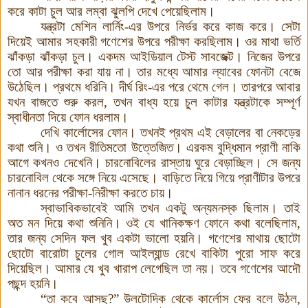
করে কাটা চুল আর লম্বা ঝুলপি দেখে পেয়েছিলাম
।
যন্ত্রটা মেশিন লার্নিং-এর উপরে নির্ভর করে কাজ করে। সেটা
দিয়েই আমার সহকারী গণেশের উপরে পরীক্ষা করছিলাম। ওর মাথা ভর্তি
ঝাঁকড়া ঝাঁকড়া চুল। একদম আইডিয়াল টেস্ট সাবজেক্ট। নিজের উপরে
তো আর পরীক্ষা করা যায় না। তার মধ্যে আমার ল্যাবের ফোনটা বেজে
উঠেছিল। প্রথমে ধরিনি। দীর্ঘ রিং-এর পরে থেমে গেল
।
তারপরে আবার
যখন বাজতে শুরু করল, তখন বাধ্য হয়ে চুল কাটার যন্ত্রটাকে সম্পূর্ণ
স্বাধীনতা দিয়ে ফোন ধরলাম।
দেখি কার্লোসের ফোন। তখনই প্রথম এই বেড়ালের বা নেকড়ের
কথা শুনি। ও তখন রীতিমতো উত্তেজিত। এরকম বুদ্ধিমান প্রাণী নাকি
আগে কখনও দেখেনি। চারনোবিলের রাস্তায় ঘুরে বেড়াচ্ছিল। সে জন্য
চারনোবিল থেকে সঙ্গে নিয়ে এসেছে। বাড়িতে নিয়ে গিয়ে প্রাণীটার উপরে
নানান ধরনের পরীক্ষা-নিরীক্ষা করতে চায়।
স্বাভাবিকভাবেই আমি তখন একটু অন্যমনস্ক ছিলাম। তাই
অত মন দিয়ে কথা শুনিনি। ওই যে খানিকক্ষণ ফোনে কথা বলেছিলাম,
তার জন্য সেদিন ফল খুব একটা ভালো হয়নি। গণেশের মাথায় ছোটো
ছোটো বারোটা চুলের গোল আইল্যান্ড রেখে বাকিটা পুরো সাফ করে
দিয়েছিল। আমার যে খুব খারাপ লেগেছিল তা নয়। তবে গণেশের আদৌ
পছন্দ হয়নি
।
“তা কবে আসছ?” উলটোদিক থেকে কার্লোস ফের বলে উঠল,