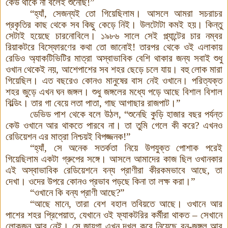
কেউ থাকে না বলেই শুনেছি!”
“হ্যাঁ, সেজন্যই তো গিয়েছিলাম
।
আসলে আমরা সচরাচর
প্রকৃতির কাছ থেকে সব কিছু কেড়ে নিই। উলটোটা কমই হয়। কিন্তু
সেটাই হয়েছে চারনোবিলে। ১৯৮৬ সালে সেই প্ল্যান্টের চার নম্বর
রিয়াকটরে বিস্ফোরণের কথা তো জানোই! তারপর থেকে ওই এলাকায়
রেডিও অ্যাকটিভিটির মাত্রা অস্বাভাবিক বেশি থাকার জন্য সবাই শুধু
ওখান থেকেই নয়, আশেপাশের সব শহর ছেড়ে চলে যায়। বহু লোক মারা
গিয়েছিল। এত বছরেও কোনও মানুষের বাস নেই ওখানে। পরিত্যক্ত
শহর জুড়ে এখন ঘন জঙ্গল। শুধু জঙ্গলের মধ্যে পড়ে আছে বিশাল বিশাল
বিল্ডিং
।
তার গা বেয়ে লতা পাতা, গাছ আগাছার রাজপাট
।
”
ডেভিড পাশ থেকে বলে উঠল, “শুনেছি কুড়ি হাজার বছর পর্যন্ত
কেউ ওখানে আর থাকতে পারবে না। তা তুমি গেলে কী করে? এখনও
রেডিয়েশন এর মাত্রা নিশ্চয়ই বিপজ্জনক!”
“হ্যাঁ, সে অনেক সতর্কতা নিয়ে উপযুক্ত পোশাক পরেই
গিয়েছিলাম একটা গ্রুপের সঙ্গে। আসলে আমাদের কাজ ছিল ওখানকার
এই অস্বাভাবিক রেডিয়েশনে বন্য প্রাণীরা কীরকমভাবে আছে, তা
দেখা। ওদের উপরে কোনও প্রভাব পড়ছে কিনা তা লক্ষ করা
।
”
“ওখানে কি বন্য প্রাণী আছে?”
“আছে মানে, তারা বেশ বহাল তবিয়তে আছে। ওখানে আর
পাশের শহর প্রিপেয়াত, যেখানে ওই ফ্যাকটরির কর্মীরা থাকত – সেখানে
লোকজন আর নেই। সে জায়গা এখন দখল করে নিয়েছে বন-জঙ্গল আর