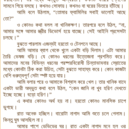
সামনে গিয়ে বসছে। কখনও সোফায়। কখনও বা ঘরের ভিতরে হাঁটছে।
আমি বলে উঠলাম, “তোমার ফ্যামিলির সবাই ভালোই আছে
তো?”
ও কোনও কথা বলল না খানিকক্ষণ
।
তারপরে বলে উঠল, “না,
আমার সঙ্গে আমার স্ত্রীর ডিভোর্স হয়ে যাচ্ছে। সেই আইনি প্রসেসটা
চলছে
।
”
বুঝতে পারলাম এজন্যই হয়তো ও টেনশনে আছে।
আমি আমার ব্যাগ থেকে খুলে একটা বড়ি দিলাম। এটা আমার
তৈরি ভেষজ বড়ি। যে কোনও ধরনের উত্তেজনা প্রশমিত করে।
আমাদের মনের বিভিন্ন ধরনের পরষ্পরবিরোধী চিন্তাভাবনার স্রোতের
মধ্যে কোনটা ঠিক করা উচিত, সেটা বুঝতে সাহায্য করে। কোন কাজটা
বেশি গুরুত্বপূর্ণ সেটা স্পষ্ট হয়ে যায়।
আমি বলার পরে ও আমাকে বিশ্বাস করে খেল। তার খানিক বাদে
একটা ভারী অদ্ভুত কথা বলে উঠল, “কেন জানি না খুব হরিণ দেখতে
ইচ্ছে হচ্ছে। বড়ো হরিণ
।
”
এ কথার কোনও অর্থ হয় না। হয়তো কোনও মানসিক চাপে
ভুগছে।
রাত অনেক হচ্ছিল। বারোটা নাগাদ আমি শুতে চলে গেলাম।
কিন্তু ঘুম আসছিল না।
আমার পাশে ডেভিডের ঘর। রাত একটা নাগাদ মনে হল ওর