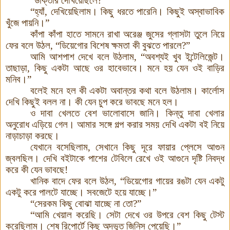
“ডাক্তার দেখিয়েছিলে?”
“হ্যাঁ, দেখিয়েছিলাম। কিছু ধরতে পারেনি। কিছুই অস্বাভাবিক
খুঁজে পায়নি
।
”
কাঁপা কাঁপা হাতে সামনে রাখা অরেঞ্জ জুসের গ্লাসটা তুলে নিয়ে
ফের বলে উঠল, “ডিয়েগোর বিশেষ ক্ষমতা কী বুঝতে পারলে?”
আমি আশপাশ দেখে বলে উঠলাম, “অবশ্যই খুব ইন্টেলিজেন্ট।
তাছাড়া, কিছু একটা আছে ওর হাবেভাবে
।
মনে হয় যেন ওই বাড়ির
মনিব
।
”
বলেই মনে হল কী একটা অবান্তর কথা বলে উঠলাম। কার্লোস
দেখি কিছুই বলল না। কী যেন চুপ করে ভাবছে মনে হল।
ও দাবা খেলতে বেশ ভালোবাসে জানি। কিন্তু দাবা খেলার
অনুরোধ এড়িয়ে গেল
।
আমার সঙ্গে গল্প করার সময় দেখি একটা বই নিয়ে
নাড়াচাড়া করছে।
যেখানে বসেছিলাম, সেখানে কিছু দূরে ফায়ার প্লেসে আগুন
জ্বলছিল
।
দেখি বইটাকে পাশের টেবিলে রেখে ওই আগুনে দৃষ্টি নিবদ্ধ
করে কী যেন ভাবছে!
খানিক বাদে ফের বলে উঠল, “ডিয়েগোর গায়ের রঙটা যেন একটু
একটু করে পালটে যাচ্ছে। সবজেটে হয়ে যাচ্ছে
।
”
“সেরকম কিছু বোঝা যাচ্ছে না তো?”
“আমি খেয়াল করেছি। সেটা দেখে ওর উপরে বেশ কিছু টেস্ট
করেছিলাম। শেষ রিপোর্টে কিছু অদ্ভুত জিনিস পেয়েছি
।
”