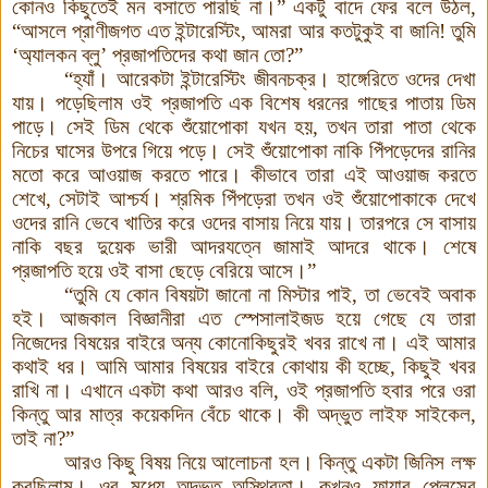
কোনও কিছুতেই মন বসাতে পারছি না
।
” একটু বাদে ফের বলে উঠল,
“আসলে প্রাণীজগত এত ইন্টারেস্টিং, আমরা আর কতটুকুই বা জানি! তুমি
‘অ্যালকন ব্লু’ প্রজাপতিদের কথা জান তো?”
“হ্যাঁ
।
আরেকটা ইন্টারেস্টিং জীবনচক্র। হাঙ্গেরিতে ওদের দেখা
যায়। পড়েছিলাম ওই প্রজাপতি এক বিশেষ ধরনের গাছের পাতায় ডিম
পাড়ে। সেই ডিম থেকে শুঁয়োপোকা যখন হয়, তখন তারা পাতা থেকে
নিচের ঘাসের উপরে গিয়ে পড়ে। সেই শুঁয়োপোকা নাকি
পিঁপড়েদের রানির
মতো করে
আওয়াজ করতে পারে। কীভাবে তারা এই আওয়াজ করতে
শেখে, সেটাই আশ্চর্য। শ্রমিক
পিঁপড়েরা
তখন ওই শুঁয়োপোকাকে দেখে
ওদের রানি ভেবে খাতির করে ওদের বাসায় নিয়ে যায়। তারপরে সে বাসায়
নাকি বছর দুয়েক ভারী আদরযত্নে জামাই আদরে থাকে। শেষে
প্রজাপতি হয়ে ওই বাসা ছেড়ে বেরিয়ে আসে
।
”
“তুমি যে কোন বিষয়টা জানো না মিস্টার পাই, তা ভেবেই অবাক
হই। আজকাল বিজ্ঞানীরা এত স্পেসালাইজড হয়ে গেছে যে তারা
নিজেদের বিষয়ের বাইরে অন্য কোনোকিছুরই খবর রাখে না। এই আমার
কথাই ধর। আমি আমার বিষয়ের বাইরে কোথায় কী হচ্ছে, কিছুই খবর
রাখি না। এখানে একটা কথা আরও বলি, ওই প্রজাপতি হবার পরে ওরা
কিন্তু আর মাত্র কয়েকদিন বেঁচে থাকে। কী অদ্ভুত লাইফ সাইকেল,
তাই না?”
আরও কিছু বিষয় নিয়ে আলোচনা হল। কিন্তু একটা জিনিস লক্ষ
করছিলাম। ওর মধ্যে অদ্ভুত অস্থিরতা
।
কখনও ফায়ার প্লেসের