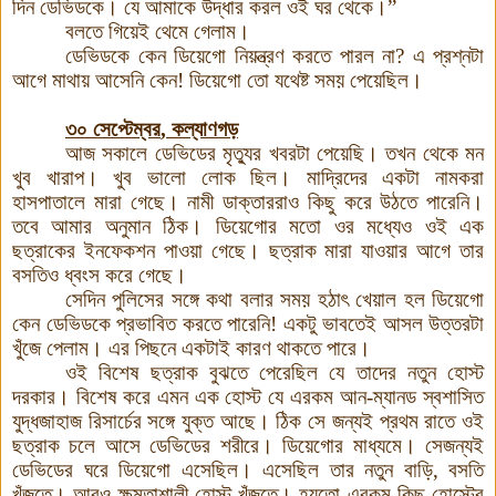
দিন ডেভিডকে। যে আমাকে উদ্ধার করল ওই ঘর থেকে
।
”
বলতে গিয়েই থেমে গেলাম।
ডেভিডকে কেন ডিয়েগো নিয়ন্ত্রণ করতে পারল না? এ প্রশ্নটা
আগে মাথায় আসেনি কেন! ডিয়েগো তো যথেষ্ট সময় পেয়েছিল।
৩০ সেপ্টেম্বর
,
কল্যাণগড়
আজ সকালে ডেভিডের মৃত্যুর খবরটা পেয়েছি। তখন থেকে মন
খুব খারাপ। খুব ভালো লোক ছিল। মাদ্রিদের একটা নামকরা
হাসপাতালে মারা গেছে। নামী ডাক্তাররাও কিছু করে উঠতে পারেনি।
তবে আমার অনুমান ঠিক। ডিয়েগোর মতো ওর মধ্যেও ওই এক
ছত্রাকের ইনফেকশন পাওয়া গেছে। ছত্রাক মারা যাওয়ার আগে তার
বসতিও ধ্বংস করে গেছে
।
সেদিন পুলিসের সঙ্গে কথা বলার সময় হঠাৎ খেয়াল হল ডিয়েগো
কেন ডেভিডকে প্রভাবিত করতে পারেনি! একটু ভাবতেই আসল উত্তরটা
খুঁজে পেলাম। এর পিছনে একটাই কারণ থাকতে পারে।
ওই বিশেষ ছত্রাক বুঝতে পেরেছিল যে তাদের নতুন হোস্ট
দরকার। বিশেষ করে এমন এক হোস্ট যে এরকম আন-ম্যানড স্বশাসিত
যুদ্ধজাহাজ রিসার্চের সঙ্গে যুক্ত আছে। ঠিক সে জন্যই প্রথম রাতে ওই
ছত্রাক চলে আসে ডেভিডের শরীরে
।
ডিয়েগোর মাধ্যমে। সেজন্যই
ডেভিডের ঘরে ডিয়েগো এসেছিল। এসেছিল তার নতুন বাড়ি, বসতি
খুঁজতে। আরও ক্ষমতাশালী হোস্ট খুঁজতে। হয়তো এরকম কিছু হোস্টের