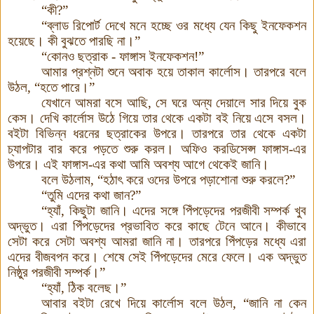
“কী?”
“ব্লাড রিপোর্ট দেখে মনে হচ্ছে ওর মধ্যে যেন কিছু ইনফেকশন
হয়েছে। কী বুঝতে পারছি না
।
”
“কোনও ছত্রাক - ফাঙ্গাস ইনফেকশন!”
আমার প্রশ্নটা শুনে অবাক হয়ে তাকাল কার্লোস। তারপরে বলে
উঠল, “হতে পারে
।
”
যেখানে আমরা বসে আছি, সে ঘরে অন্য দেয়ালে সার দিয়ে বুক
কেস। দেখি কার্লোস উঠে গিয়ে তার থেকে একটা বই নিয়ে এসে বসল
।
বইটা বিভিন্ন ধরনের ছত্রাকের উপরে। তারপরে তার থেকে একটা
চ্যাপটার বার করে পড়তে শুরু করল
।
অফিও করডিসেপ্স
ফাঙ্গাস-এর
উপরে। এই ফাঙ্গাস-এর কথা আমি অবশ্য আগে থেকেই জানি।
বলে উঠলাম, “হঠাৎ করে ওদের উপরে পড়াশোনা শুরু করলে?”
“তুমি এদের কথা জান?”
“হ্যাঁ, কিছুটা জানি। এদের সঙ্গে পিঁপড়েদের পরজীবী সম্পর্ক খুব
অদ্ভুত। এরা পিঁপড়েদের প্রভাবিত করে কাছে টেনে আনে। কীভাবে
সেটা করে সেটা অবশ্য আমরা জানি না। তারপরে পিঁপড়ের মধ্যে এরা
এদের বীজবপন করে। শেষে সেই পিঁপড়েদের মেরে ফেলে। এক অদ্ভুত
নিষ্ঠুর পরজীবী সম্পর্ক
।
”
“হ্যাঁ, ঠিক বলেছ
।
”
আবার বইটা রেখে দিয়ে কার্লোস বলে উঠল, “জানি না কেন