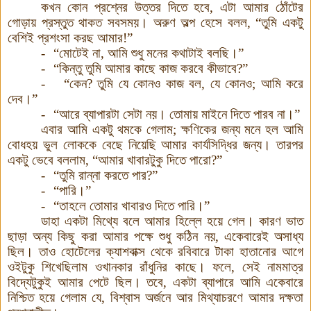
কখন কোন প্রশ্নের উত্তর দিতে হবে
,
এটা আমার ঠোঁটের
গোড়ায় প্রস্তুত থাকত সবসময়
।
অরুণ অল্প হেসে বলল
,
“
তুমি একটু
বেশিই প্রশংসা করছ আমার
!”
-
“
মোটেই না, আমি শুধু মনের কথাটাই বলছি
।
”
-
“
কিন্তু তুমি আমার কাছে কাজ করবে কীভাবে
?”
-
“
কেন
?
তুমি যে কোনও কাজ বল
,
যে কোনও
;
আমি করে
দেব
।
”
-
“
আরে ব্যাপারটা সেটা নয়
।
তোমায় মাইনে দিতে পারব না
।
”
এবার আমি একটু থমকে গেলাম
;
ক্ষণিকের জন্য মনে হল আমি
বোধহয় ভুল লোককে বেছে নিয়েছি আমার কার্যসিদ্ধির জন্য
।
তারপর
একটু ভেবে বললাম
,
“
আমার খাবারটুকু দিতে পারো
?”
-
“
তুমি রান্না করতে পার
?”
-
“
পারি
।
”
-
“
তাহলে তোমার খাবারও দিতে পারি
।
”
ডাহা একটা মিথ্যে বলে আমার হিল্লে হয়ে গেল
।
কারণ ভাত
ছাড়া অন্য কিছু করা আমার পক্ষে শুধু কঠিন নয়
,
একেবারেই অসাধ্য
ছিল
।
তাও হোটেলের ক্যাশবাক্স থেকে রবিবারে টাকা হাতানোর আগে
ওইটুকু শিখেছিলাম ওখানকার রাঁধুনির কাছে
।
ফলে
,
সেই নামমাত্র
বিদ্যেটুকুই আমার পেটে ছিল
।
তবে
,
একটা ব্যাপারে আমি একেবারে
নিশ্চিত হয়ে গেলাম যে
,
বিশ্বাস অর্জনে আর মিথ্যাচরণে আমার দক্ষতা