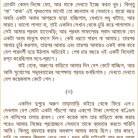
চোখটা কেমন ভিজে যেত
,
আর মাকে দেখতে ইচ্ছে করত খুব
।
কিন্তু
‘
মা
’ ‘
বাবা
’
এই শব্দগুলোর মানেই তো জানতাম না সেভাবে
।
বারো বছর
অবধি একটা অনাথ আশ্রমে বড়ো হচ্ছিলাম
,
যেখানে শুধু খাটাত
,
আর
মারত
।
ভালো লাগত না
,
তাই একদিন সেখান থেকে চুরি করে পালালাম
।
সেই আমার প্রথম হাতেখড়ি
;
আর প্রথম সাফল্যের স্বাদ আমাকে যেন
একটা অন্য মানুষে বদলে দিল
।
কেউ ধরতে পারল না আমায়
।
তারপর
আবার চুরি করলাম
,
তারপর আবার এবং তারপর আবারও একই কাজ করে
বেশ পারদর্শী হয়ে উঠলাম অচিরেই
।
শেষ চার বছরে ওই একটি বিদ্যেই
রপ্ত করেছিলাম মনে
-
প্রাণে
।
যাই হোক
,
অরুণের বাড়িতে আমার দিন বেশ কেটে যাচ্ছিল
,
আর
আমি সুযোগের সদ্ব্যবহারের অপেক্ষায় প্রহর গুনছিলাম
।
দেখতে দেখতে
বেশ কয়েকমাস কেটে গেল
।
(
৩
)
একদিন দুপুরে অরুণ তাড়াতাড়ি বাইরে থেকে ফিরে এল
।
দেখলাম বেশ মোটা একটা পাঁচশো আর একশো টাকা মেশানো বাণ্ডিল
সে বালিশের তলায় রাখল
।
বেশ কয়েক মাস তার বাড়িতে কাজ করার
পরেও আমার নিজের প্রয়োজনে সেভাবে তাকে ব্যবহার করতে পারিনি
আমি
।
কিন্তু ব্যবহার করার অবকাশ আমার কাছে ছিল
।
তার কারণ
,
চাবি সে আমার জিম্মায় রেখে যেত
।
যখন খুশি চাইলেই তার ঘরে আসা