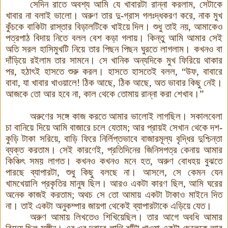
সেদিন রাতে অবশ্য আমি যে খাবারটা রান্না করলাম
,
সেটাকে
খাবার না বলাই ভালো
।
অরুণ তার দু
-
গ্রাস গলঃদ্ধকরণ করে
,
নাক মুখ
কুঁচকে বাকিটা রাস্তার বিড়ালটিকে খাইয়ে দিল
।
শুধু তাই নয়
,
আমাকেও
পত্রপাঠ বিদায় নিতে বলল বেশ কড়া গলায়
।
কিন্তু আমি আমার সেই
অতি সরল হাসিমুখটি নিয়ে তার পিছন পিছন ঘুরতে লাগলাম
।
কখনও বা
দাঁড়িয়ে রইলাম তার সামনে
।
সে খানিক অন্যদিকে মুখ ফিরিয়ে থাকার
পর
,
হঠাৎই হাসতে শুরু করল
।
হাসতে হাসতেই বলল
, “
উফ
,
বাবারে
বাবা
,
যা খাবার খাওয়ালে
!
ঠিক আছে, ঠিক আছে
,
অত ভাবার কিছু নেই
।
আজকে তো আর হবে না
,
কাল থেকে তোমায় রান্না করা শেখাব
।
”
অরুণের সঙ্গে কাজ করতে আমার ভালোই লাগছিল
।
সকালবেলা
চা বানিয়ে দিয়ে আমি বাজারে চলে যেতাম
;
আর প্রায়ই সেখান থেকে দশ
-
কুড়ি টাকা সরিয়ে
,
বাড়ি ফিরে নির্লিপ্তভাবে বাজারমূল্য বৃদ্ধির দুশ্চিন্তা
ব্যক্ত করতাম
।
সেই কারণেই
,
প্রতিদিনের জিনিসপত্র কেনায় আমার
কিঞ্চিৎ সময় লাগত
।
কখনও কখনও মনে হত
,
অরুণ বোধহয় বুঝতে
পারছে ব্যাপারটা
,
শুধু কিছু বলছে না
।
আসলে
,
সে কেমন যেন
খামখেয়ালি প্রকৃতির মানুষ ছিল
।
আরও একটা কারণ ছিল
,
আমি ঘরের
অনেক কাজই করতাম
;
অথচ সে তো আমায় একটা টাকাও মাইনে দিত
না
।
তাই একটা অনুকম্পার জায়গা থেকেই ব্যাপারটাকে এড়িয়ে যেত
।
অরুণ আমায় লিখতেও শিখিয়েছিল
।
তার আগে অবধি আমার