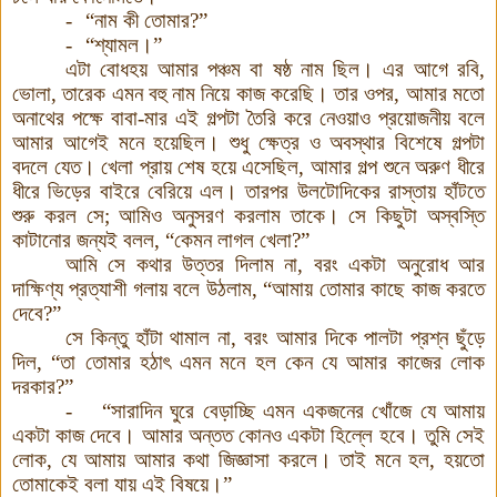
-
“
নাম কী তোমার
?”
-
“
শ্যামল
।
”
এটা বোধহয় আমার পঞ্চম বা ষষ্ঠ নাম ছিল
।
এর আগে রবি
,
ভোলা
,
তারেক এমন বহু নাম নিয়ে কাজ করেছি
।
তার ওপর
,
আমার মতো
অনাথের পক্ষে বাবা
-
মার এই গল্পটা তৈরি করে নেওয়াও প্রয়োজনীয় বলে
আমার আগেই মনে হয়েছিল
।
শুধু ক্ষেত্র ও অবস্থার বিশেষে গল্পটা
বদলে যেত
।
খেলা প্রায় শেষ হয়ে এসেছিল
,
আমার গল্প শুনে অরুণ ধীরে
ধীরে ভিড়ের বাইরে বেরিয়ে এল
।
তারপর উলটোদিকের রাস্তায় হাঁটতে
শুরু করল সে
;
আমিও অনুসরণ করলাম তাকে
।
সে কিছুটা অস্বস্তি
কাটানোর জন্যই বলল
,
“
কেমন লাগল খেলা
?”
আমি সে কথার উত্তর দিলাম না
,
বরং একটা অনুরোধ আর
দাক্ষিণ্য প্রত্যাশী গলায় বলে উঠলাম
, “
আমায় তোমার কাছে কাজ করতে
দেবে
?”
সে কিন্তু হাঁটা থামাল না
,
বরং আমার দিকে পালটা প্রশ্ন ছুঁড়ে
দিল
, “
তা তোমার হঠাৎ এমন মনে হল কেন যে আমার কাজের লোক
দরকার
?”
-
“
সারাদিন ঘুরে বেড়াচ্ছি এমন একজনের খোঁজে যে আমায়
একটা কাজ দেবে
।
আমার অন্তত কোনও একটা হিল্লে হবে
।
তুমি সেই
লোক
,
যে আমায় আমার কথা জিজ্ঞাসা করলে
।
তাই মনে হল
,
হয়তো
তোমাকেই বলা যায় এই বিষয়ে
।
”