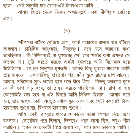
ছাড়া
।
সেই মানুষটা যার থেকে এই টাকাগুলো আমি
…
আমার ভিতর থেকে নিজের অজান্তেই একটা দীর্ঘশ্বাস বেরিয়ে
এল
।
(
৪
)
স্টেশনের বাইরে বেরিয়ে এসে
,
আমি বাজারের রাস্তা ধরে হাঁটতে
লাগলাম
।
চারিদিক অন্ধকার
,
নিস্তব্ধ
।
মনে মনে অরুণের কথা
ভাবছিলাম
-
কী নিশ্চিন্তেই না ঘুমোচ্ছে সে
!
তার ক্ষতির কথা এখনও সে
জানেই না
।
চুরি করতে করতে একটা ব্যাপারে আমি বিশেষজ্ঞ হয়ে
উঠেছিলাম
-
তা হল মানুষের মুখভঙ্গী
।
অনেক কিছু বুঝতে পারতাম আমি
তার মাধ্যমে
।
কোনোকিছু হারানোর পর
,
ধনীর মুখে রাগের ছাপ আসে
।
আবার
,
দরিদ্রের মুখে ভয়ের ছাপ পড়ে ধীরে ধীরে
।
কিন্তু অরুণের মুখে
যে কী ছাপ গাঢ় হবে
,
তা ঠাহর করতে পারছিলাম না
।
রাগ বা ভয়
কোনোটাই তার হবে না এই বিষয়ে আমি নিশ্চিত ছিলাম
।
আমার মনে
হল
,
তার মধ্যে একটা অদ্ভুত শোক জন্ম নেবে এবং সেটা কখনোই টাকা
হারানোর দুঃখে নয়
;
বিশ্বাস হারানোর দুঃখে
।
আমি একটা রাস্তার ধারের দোকানের ভাঙা শেডের নিচে এসে
বসলাম
।
সোয়েটার পরে ছিলাম
,
ভিতরেও গরম জামা ছিল
,
তবুও শীত
করছিল
।
‘কেন যে চাদরটা নিয়ে এলাম না
,
’ মনে মনে ভাবলাম আমি
।