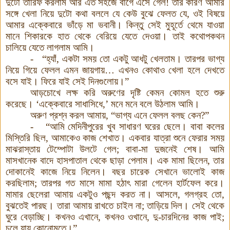
দুটো তারিফ করলাম আর এত সহজে বাগে এসে গেল
!
তার কারণ আমার
সঙ্গে খেলা নিয়ে দুটো কথা বললে যে কেউ বুঝে ফেলত যে
,
ওই বিষয়ে
আমার এক্কেবারে ভাঁড়ে মা ভবানী
।
কিন্তু সেই মুহূর্তে থেমে যাওয়া
মানে শিকারকে হাত থেকে বেরিয়ে যেতে দেওয়া
।
তাই কথোপকথন
চালিয়ে যেতে লাগলাম আমি
।
-
“
হ্যাঁ
,
একটা সময় তো একটু আধটু খেলতাম
।
তারপর ভাগ্য
নিয়ে গিয়ে ফেলল এমন জায়গায়
…
এখনও কোথাও খেলা হলে দেখতে
বসে যাই
।
ফিরে যাই সেই দিনগুলোয়
।
”
আড়চোখে লক্ষ করি অরুণের দৃষ্টি কেমন কোমল হতে শুরু
করেছে
।
‘এক্কেবারে সাধাসিধে
,
’ মনে মনে বলে উঠলাম আমি
।
অরুণ প্রশ্ন করল আমায়
, “
ভাগ্য এনে ফেলল বলছ কেন
?”
-
“
আমি মেদিনীপুরের খুব সাধারণ ঘরের ছেলে
।
বাবা কলের
মিস্তিরি ছিল
,
আমাকেও কাজ শেখাত
।
একবার যাত্রা শুনে ফেরার সময়
মাঝরাস্তায় টেম্পোটা উলটে গেল
;
বাবা
-
মা দুজনেই শেষ
।
আমি
মাসখানেক বাদে হাসপাতাল থেকে ছাড়া পেলাম
।
এক মামা ছিলেন
,
তার
দোকানেই কাজে নিয়ে নিলেন
।
বছর চারেক সেখানে ভালোই কাজ
করছিলাম
;
তারপর গত মাসে মামা হঠাৎ মারা গেলেন হার্টফেল করে
।
মামার ছেলেরা আমায় একটুও পছন্দ করত না
।
আসলে
,
গলগ্রহ তো
,
বুঝতেই পারছ
।
তারা আমায় রাখতে চাইল না
;
তাড়িয়ে দিল
।
সেই থেকে
ঘুরে বেড়াচ্ছি
।
কখনও এখানে
,
কখনও ওখানে
,
দু-চারদিনের কাজ পাই
;
চলে যায় কোনোমতে
।
”