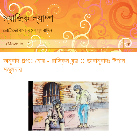
ম্যাজিক ল্যাম্প
ছোটোদের বাংলা ওয়েব ম্যাগাজিন
▼
অনুবাদ গল্প:: চোর - রাস্কিন বন্ড :: ভাবানুবাদঃ ঈশান
মজুমদার