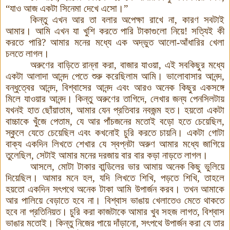
“
যাও আজ একটা সিনেমা দেখে এসো
।
”
কিন্তু এখন আর তা বলার অপেক্ষা রাখে না
,
কারণ সবটাই
আমার
।
আমি এখন যা খুশি করতে পারি টাকাগুলো নিয়ে
!
সত্যিই কী
করতে পারি
?
আমার মনের মধ্যে এক অদ্ভুত আলো
-
আঁধারির খেলা
চলতে লাগল
।
অরুণের বাড়িতে রান্না করা
,
বাজার যাওয়া
,
এই সবকিছুর মধ্যে
একটা আলাদা আনন্দ পেতে শুরু করেছিলাম আমি
।
ভালোবাসার আনন্দ
,
বন্ধুত্বের আনন্দ
,
বিশ্বাসের আনন্দ এবং আরও অনেক কিছুর একসঙ্গে
মিলে যাওয়ার আনন্দ
।
কিন্তু অরুণের তাগিদে
,
লেখার জন্য পেনসিলটায়
যখনই হাত ছোঁয়াতাম
,
আমার যেন প্রতিবার নবজন্ম হত
।
হয়তো একটা
বাচ্চাকে খুঁজে পেতাম
,
যে আর পাঁচজনের মতোই বড়ো হতে চেয়েছিল
,
স্কুলে যেতে চেয়েছিল এবং কখনোই চুরি করতে চায়নি
।
একটা গোটা
বাক্য একদিন লিখতে শেখার যে স্বপ্নটা অরুণ আমার মধ্যে জাগিয়ে
তুলেছিল
,
সেটাই আমার মনের দরজায় বার বার কড়া নাড়তে লাগল
।
আসলে
,
মোটা টাকার বান্ডিলের ভার আমায় অনেক কিছু ভুলিয়ে
দিয়েছিল
।
আমার মনে হল
,
যদি লিখতে শিখি
,
পড়তে শিখি
,
তাহলে
হয়তো একদিন সৎপথে অনেক টাকা আমি উপার্জন করব
।
তখন আমাকে
আর পালিয়ে বেড়াতে হবে না
।
বিশ্বাস ভাঙায় খেলাতেও মেতে থাকতে
হবে না প্রতিনিয়ত
।
চুরি করা কাজটাকে আমার খুব সহজ লাগত
,
বিশ্বাস
ভাঙার মতোই
।
কিন্তু নিজের পায়ে দাঁড়ানো
,
সৎপথে উপার্জন করা যে তার