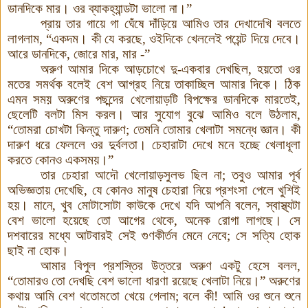
ডানদিকে মার
।
ওর ব্যাকহ্যান্ডটা ভালো না
।
”
প্রায় তার গায়ে গা ঘেঁষে দাঁড়িয়ে আমিও তার দেখাদেখি বলতে
লাগলাম
, “
একদম
।
কী যে করছে
,
ওইদিকে খেললেই পয়েন্ট দিয়ে দেবে
।
আরে ডানদিকে
,
জোরে মার
,
মার
-”
অরুণ আমার দিকে আড়চোখে দু-একবার দেখছিল
,
হয়তো ওর
মতের সমর্থক বলেই বেশ আগ্রহ নিয়ে তাকাচ্ছিল আমার দিকে
।
ঠিক
এমন সময় অরুণের পছন্দের খেলোয়াড়টি বিপক্ষের ডানদিকে মারতেই
,
ছেলেটি বলটা মিস করল
।
আর সুযোগ বুঝে আমিও বলে উঠলাম
,
“
তোমরা চোখটা কিন্তু দারুণ
;
তেমনি তোমার খেলাটা সমন্ধে জ্ঞান
।
কী
দারুণ ধরে ফেললে ওর দুর্বলতা
।
চেহারাটা দেখে মনে হচ্ছে খেলাধূলা
করতে কোনও একসময়
।
”
তার চেহারা আদৌ খেলোয়াড়সুলভ ছিল না
;
তবুও আমার পূর্ব
অভিজ্ঞতায় দেখেছি
,
যে কোনও মানুষ চেহারা নিয়ে প্রশংসা পেলে খুশিই
হয়
।
মানে
,
খুব মোটাসোটা কাউকে দেখে যদি আপনি বলেন
,
স্বাস্থ্যটা
বেশ ভালো হয়েছে তো আগের থেকে
,
অনেক রোগা লাগছে
।
সে
দশবারের মধ্যে আটবারই সেই গুণকীর্তন মেনে নেবে
;
সে সত্যি হোক
ছাই না হোক
।
আমার বিপুল প্রশস্তির উত্তরে অরুণ একটু হেসে বলল
,
“
তোমারও তো দেখছি বেশ ভালো ধারণা রয়েছে খেলাটা নিয়ে
।
”
অরুণের
কথায় আমি বেশ থতোমতো খেয়ে গেলাম
;
বলে কী
!
আমি ওর শুনে শুনে