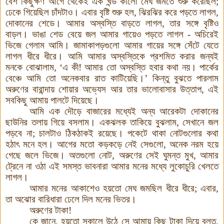
বেশ কিছুক্ষণ আগে থেকেই এক খন্ড কালো মেঘ জমতে শুরু করেছিল
;
ঢেকে গিয়েছিল চাঁদটাও
।
এবার বৃষ্টি শুরু হল
,
ঝিরঝির করে পড়তে লাগল
,
দোকানের শেডে
।
আমার অস্বস্তি বাড়তে লাগল
,
তার সঙ্গে বৃষ্টিও
বাড়ল
।
ভাঙা শেড বেয়ে জল আমার গায়েও পড়তে লাগল
-
অচিরেই
ভিজে গেলাম আমি
।
জামাকাপড়গুলো আমার গায়ের সঙ্গে সেঁটে যেতে
লাগল ধীরে ধীরে
।
আমি আমার অস্বস্তিকে প্রশমিত করার জন্যই
মনকে বোঝালাম
,
‘এ কী
!
আমার তো অস্বস্তি হবার কথা নয়
।
পার্কের
বেঞ্চে আমি তো অনেকবার রাত কাটিয়েছি
।
’
কিন্তু বুঝতে পারলাম
অরুণের বারান্দায় শোয়ার অভ্যেস আর তার ভালোবাসার উত্তাপ
,
এই
সবকিছু আমায় পালটে দিয়েছে
।
আমি এক দৌড়ে বাজারের মধ্যেই অন্য আরেকটা দোকানের
ছাউনির তলায় গিয়ে বসলাম
।
একঝলক তাকিয়ে বুঝলাম
,
সেখানে জল
পড়বে না
;
চালটাও ঠিকঠাকই রয়েছে
।
পকেটে থাকা নোটগুলোর কথা
হঠাৎ মনে হল
।
আগের মতো কড়কড়ে নেই সেগুলো
,
অনেক নরম হয়ে
গেছে জলে ভিজে
।
অতগুলো নোট
,
অরুণের সেই ঘুমন্ত মুখ
,
আমার
ট্রেনে না ওঠা এই সমস্ত ভাবনারা আমার মনের মধ্যে লুকোচুরি খেলতে
লাগল
।
আমার মনের আকাশেও হয়তো মেঘ জমছিল ধীরে ধীরে
;
এবার
,
তা অঝোর বারিধারা ঢেলে দিল মনের ভিতর
।
অরুণের টাকা
!
কে জানে
,
হয়তো সকালে উঠে সে আমায় কিছু টাকা দিয়ে বলত
,