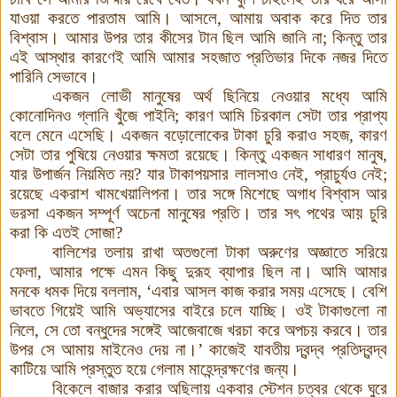
যাওয়া করতে পারতাম আমি
।
আসলে
,
আমায় অবাক করে দিত তার
বিশ্বাস
।
আমার উপর তার কীসের টান ছিল আমি জানি না
;
কিন্তু তার
এই আস্থার কারণেই আমি আমার সহজাত প্রতিভার দিকে নজর দিতে
পারিনি সেভাবে
।
একজন লোভী মানুষের অর্থ ছিনিয়ে নেওয়ার মধ্যে আমি
কোনোদিনও গ্লানি খুঁজে পাইনি
;
কারণ আমি চিরকাল সেটা তার প্রাপ্য
বলে মেনে এসেছি
।
একজন বড়োলোকের টাকা চুরি করাও সহজ
,
কারণ
সেটা তার পুষিয়ে নেওয়ার ক্ষমতা রয়েছে
।
কিন্তু একজন সাধারণ মানুষ
,
যার উপার্জন নিয়মিত নয়
?
যার টাকাপয়সার লালসাও নেই
,
প্রাচুর্যও নেই
;
রয়েছে একরাশ খামখেয়ালিপনা
।
তার সঙ্গে মিশেছে অগাধ বিশ্বাস আর
ভরসা একজন সম্পূর্ণ অচেনা মানুষের প্রতি
।
তার সৎ পথের আয় চুরি
করা কি এতই সোজা
?
বালিশের তলায় রাখা অতগুলো টাকা অরুণের অজ্ঞাতে সরিয়ে
ফেলা
,
আমার পক্ষে এমন কিছু দুরূহ ব্যাপার ছিল না
।
আমি আমার
মনকে ধমক দিয়ে বললাম
, ‘
এবার আসল কাজ করার সময় এসেছে
।
বেশি
ভাবতে গিয়েই আমি অভ্যাসের বাইরে চলে যাচ্ছি
।
ওই টাকাগুলো না
নিলে
,
সে তো বন্ধুদের সঙ্গেই আজেবাজে খরচা করে অপচয় করবে
।
তার
উপর সে আমায় মাইনেও দেয় না
।
’
কাজেই যাবতীয় দ্বন্দ্ব প্রতিদ্বন্দ্ব
কাটিয়ে আমি প্রস্তুত হয়ে গেলাম মাহেন্দ্রক্ষণের জন্য
।
বিকেলে বাজার করার অছিলায় একবার স্টেশন চত্বর থেকে ঘুরে