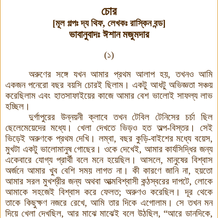
চোর
[মূল গল্পঃ দ্য থিফ, লেখকঃ রাস্কিন বন্ড]
ভাবানুবাদঃ ঈশান
মজুমদার
(
১
)
অরুণের সঙ্গে যখন আমার প্রথম আলাপ হয়
,
তখনও আমি
একজন পনেরো বছর বয়সি চোরই ছিলাম
।
একটু আধটু অভিজ্ঞতা সঞ্চয়
করেছিলাম এবং হাতসাফাইয়ের কাজে আমার বেশ ভালোই সাফল্য লাভ
হচ্ছিল
।
দুর্গাপুরের উন্নয়নী ক্লাবে তখন টেবিল টেনিসের চর্চা ছিল
ছেলেমেয়েদের মধ্যে
।
খেলা দেখতে ভিড়ও হত অল্প
-
বিস্তর
।
সেই
ভিড়েই অরুণকে প্রথম দেখি
।
লম্বা
,
বছর কুড়ি-বাইশের মধ্যে বয়েস
,
মুখটা একটু ভালোমানুষ গোছের
।
ওকে দেখেই
,
আমার কার্যসিদ্ধির জন্য
একেবারে যোগ্য প্রার্থী বলে মনে হয়েছিল
।
আসলে
,
মানুষের বিশ্বাস
অর্জনে আমার খুব বেশি সময় লাগত না
।
কী কারণে জানি না
,
হয়তো
আমার সরল মুখশ্রীর জন্য অথবা আত্মবিশ্বাসী কন্ঠস্বরের দাপটে
,
লোকে
আমাকে সহজেই বিশ্বাস করে ফেলত
;
অরুণও করেছিল
।
দূর থেকে
তাকে কিছুক্ষণ নজরে রেখে
,
আমি তার দিকে এগোলাম
।
সে তখন মন
দিয়ে খেলা দেখছিল
,
আর মাঝে মাঝেই বলে উঠছিল
, “
আরে ডানদিকে
,