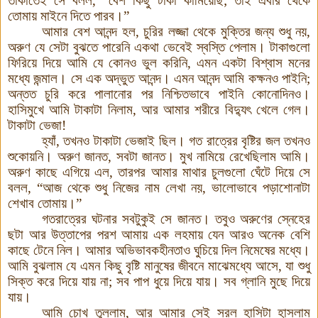
তাকাতেই সে বলল
, “
বেশ কিছু টাকা কামিয়েছি
;
তাই এবার থেকে
তোমায় মাইনে দিতে পারব
।
”
আমার বেশ আনন্দ হল
,
চুরির লজ্জা থেকে মুক্তির জন্য শুধু নয়
,
অরুণ যে সেটা বুঝতে পারেনি একথা ভেবেই স্বস্তি পেলাম
।
টাকাগুলো
ফিরিয়ে দিয়ে আমি যে কোনও ভুল করিনি
,
এমন একটা বিশ্বাস মনের
মধ্যে জন্মাল
।
সে এক অদ্ভুত আনন্দ
।
এমন আনন্দ আমি কক্ষনও পাইনি
;
অন্তত চুরি করে পালানোর পর নিশ্চিতভাবে পাইনি কোনোদিনও
।
হাসিমুখে আমি টাকাটা নিলাম
,
আর আমার শরীরে বিদ্যুৎ খেলে গেল
।
টাকাটা ভেজা
!
হ্যাঁ, তখনও টাকাটা ভেজাই ছিল
।
গত রাত্রের বৃষ্টির জল তখনও
শুকোয়নি
।
অরুণ জানত
,
সবটা জানত
।
মুখ নামিয়ে রেখেছিলাম আমি
।
অরুণ কাছে এগিয়ে এল
,
তারপর আমার মাথার চুলগুলো ঘেঁটে দিয়ে সে
বলল
, “
আজ থেকে শুধু নিজের নাম লেখা নয়
,
ভালোভাবে পড়াশোনাটা
শেখাব তোমায়
।
”
গতরাত্রের ঘটনার সবটুকুই সে জানত
।
তবুও অরুণের স্নেহের
ছটা আর উত্তাপের পরশ আমায় এক লহমায় যেন আরও অনেক বেশি
কাছে টেনে নিল
।
আমার অভিভাবকহীনতাও ঘুচিয়ে দিল নিমেষের মধ্যে
।
আমি বুঝলাম যে এমন কিছু বৃষ্টি মানুষের জীবনে মাঝেমধ্যে আসে
,
যা শুধু
সিক্ত করে দিয়ে যায় না
;
সব পাপ ধুয়ে দিয়ে যায়
।
সব গ্লানি মুছে দিয়ে
যায়
।
আমি চোখ তুললাম
,
আর আমার সেই সরল হাসিটা হাসলাম