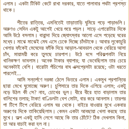
এলাম
।
একটা টিকিট কেটে রাখা দরকার
,
যাতে পালাবার পথটা প্রশস্ত
থাকে
।
শীতের রাত্তির
,
এমনিতেই তাড়াতাড়ি ঘুমিয়ে পড়ে পাড়াগুলি
।
অরুণও সেদিন একটু আগেই খেয়ে শুয়ে পড়ল
।
সাড়ে এগারোটার দিকে
আমি উঠে বসলাম
।
বারান্দা দিয়ে জ্যোৎস্নার আলো এসে পড়েছে ঘরের
মধ্যে
।
মাঝে মাঝেই মেঘ এসে ঢেকে দিচ্ছে চাঁদটাকে
।
আবার লুকোচুরি
খেলার ফাঁকেই মেঘেদের ফাঁকি দিয়ে আড়াল
-
আবডাল থেকে বেরিয়ে আসা
চাঁদ
,
মায়াময়ী করে তুলছে চারপাশ
।
উঠে বসে পরিকল্পনাটা নিয়ে
খানিকক্ষণ ভাবলাম
।
অনেক টাকার ব্যাপার
;
যা ভেবেছিলাম তার চেয়ে
অনেকটাই বেশি
।
বারোটা পঁচিশের বাঘ এক্সপ্রেসটা রয়েছে
;
ওটা ধরতে
পারলেই...
আমি সন্তর্পণে দরজা ঠেলে ভিতরে এলাম
।
একমুখ প্রশান্তির
ছায়া মেখে ঘুমোচ্ছে অরুণ
।
চুপিসারে তার দিকে এগিয়ে এলাম
;
একটু
নড়ে উঠল কী সে
?
নাহ
,
চোখের ভুল
।
ধীরে ধীরে হাত বাড়ালাম তার
বালিশের তলায়
;
টাকা
!
বাণ্ডিলটা বেশ মোটা
,
বার করে আনলাম
।
তারপর
পা টিপে টিপে বেরিয়ে এলাম ঘর থেকে
।
বাইরে যাওয়ার মুখে একবার
অরুণের দিকে তাকিয়েছিলাম
।
কেমন একটা আবছায়া খেলা করছে তার
মুখে
।
অল্প একটু হাসি লেগে আছে কি তার ঠোঁটে
?
ঠিক দেখলাম কিনা
,
তা আর যাচাই করা হল না
।