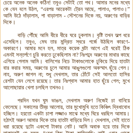
চেয়ে অনেক অনেক কঠিন
!
তবুও সেটাই তো পথ
।
আমার মনের মধ্যে
কে যেন বলে উঠল
, “
এরপর আরেকটা ট্রেন আছে
,
পালাও
,
পালাও
।
”
আমি উঠে দাঁড়ালাম
,
পা বাড়ালাম
-
স্টেশনের দিকে নয়
,
অরুণের বাড়ির
দিকে
।
বাড়ি পৌঁছে আমি ধীরে ধীরে ঘরে ঢুকলাম
।
বৃষ্টি তখন অল্প ধরে
এসেছিল
।
তবুও
,
মেঘ তার মন্দ্রিত স্বরে গর্জে উঠছিল কারণে
-
অকারণে
।
আমার মনে হল
,
মাত্র কয়েক ঘন্টা আগে এই ঘরেই ঠিক
এমনই সন্তর্পণে চুরি করতে ঢুকেছিলাম না
?
নিঃশব্দে অরুণের মাথার কাছে
এগিয়ে গেলাম আমি
।
বালিশের নিচে টাকাগুলোকে ঢুকিয়ে দিয়ে হাতটা
বার করার সময়
,
অরুণের চুলে আমার আঙুলগুলো অকস্মাৎ ছুঁয়ে গেল
।
নাহ
,
অরুণ জাগল না
;
শুধু দেখলাম
,
তার ঠোঁটে সেই আলতো হাসির
রেশটা যেন লেগে রয়েছে
।
তার নিঃশ্বাস আমার হাত ছুঁয়ে গেল
;
মুখে
আলোছায়ার খেলা চলছিল তখনও
।
পরদিন যখন ঘুম ভাঙল
,
দেখলাম অরুণ নিজেই চা বানিয়ে
ফেলেছে
।
সকালের তীব্র আলোয়
,
তার মুখোমুখি হতে কিঞ্চিৎ দ্বিধাবোধ
হচ্ছিল
।
হয়তো একটা চাপা লজ্জাও মাঝে মধ্যে ঘিরে ধরছিল আমায়
।
হঠাৎই অরুণ আমার দিকে তার হাতটা বাড়িয়ে দিল
।
দেখলাম
,
সেই হাতে
ধরা রয়েছে দুটো একশো টাকার নোট
।
আমি অবাক হয়ে তার দিকে