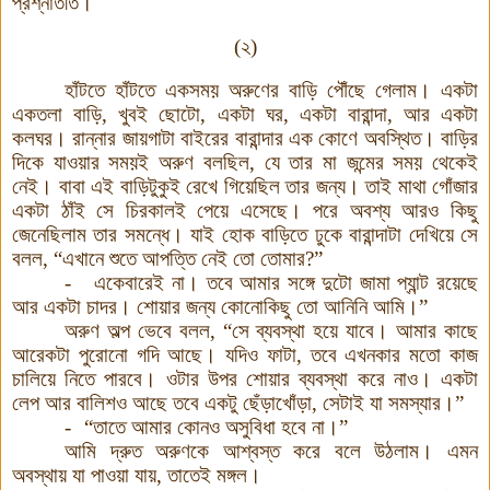
প্রশ্নাতীত
।
(
২
)
হাঁটতে হাঁটতে একসময় অরুণের বাড়ি পৌঁছে গেলাম
।
একটা
একতলা বাড়ি
,
খুবই ছোটো
,
একটা ঘর
,
একটা বারান্দা
,
আর একটা
কলঘর
।
রান্নার জায়গাটা বাইরের বারান্দার এক কোণে অবস্থিত
।
বাড়ির
দিকে যাওয়ার সময়ই অরুণ বলছিল
,
যে তার মা জন্মের সময় থেকেই
নেই
।
বাবা এই বাড়িটুকুই রেখে গিয়েছিল তার জন্য
।
তাই মাথা গোঁজার
একটা ঠাঁই সে চিরকালই পেয়ে এসেছে
।
পরে অবশ্য আরও কিছু
জেনেছিলাম তার সমন্ধে
।
যাই হোক বাড়িতে ঢুকে বারান্দাটা দেখিয়ে সে
বলল
,
“
এখানে শুতে আপত্তি নেই তো তোমার
?”
-
একেবারেই না
।
তবে আমার সঙ্গে দুটো জামা প্যান্ট রয়েছে
আর একটা চাদর
।
শোয়ার জন্য কোনোকিছু তো আনিনি আমি
।
”
অরুণ অল্প ভেবে বলল
,
“
সে ব্যবস্থা হয়ে যাবে
।
আমার কাছে
আরেকটা পুরোনো গদি আছে
।
যদিও ফাটা
,
তবে এখনকার মতো কাজ
চালিয়ে নিতে পারবে
।
ওটার উপর শোয়ার ব্যবস্থা করে নাও
।
একটা
লেপ আর বালিশও আছে তবে একটু ছেঁড়াখোঁড়া
,
সেটাই যা সমস্যার
।
”
-
“
তাতে আমার কোনও অসুবিধা হবে না
।
”
আমি দ্রুত অরুণকে আশ্বস্ত করে বলে উঠলাম
।
এমন
অবস্থায় যা পাওয়া যায়
,
তাতেই মঙ্গল
।