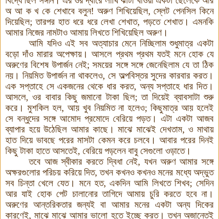
বিদ্যে ছিল সঙ্গীন
।
এর ওর দ্বারে লাথি ঝাঁটা খাওয়া একটা ছেলেকে আর
অ আ ক খ কে শেখাবে বলুন
!
অরুণ শিখিয়েছিল
,
স্লেট পেনসিল কিনে
দিয়েছিল
;
তারপর হাত ধরে ধরে লেখা শেখাত
,
পড়তে শেখাত
।
এমনকি
আমার নিজের নামটাও আমায় লিখতে শিখিয়েছিল অরুণ
।
আমি যদিও এই সব অত্যাচার মেনে নিচ্ছিলাম শুধুমাত্র একটা
বড়ো দাঁও মারার অপেক্ষায়
।
আসলে প্রথম প্রথম যতই মনে হোক যে
অরুণের বিশেষ উপার্জন নেই
;
সময়ের সঙ্গে সঙ্গে জেনেছিলাম যে তা ঠিক
নয়
।
নিয়মিত উপার্জন না থাকলেও
,
সে অল্পবিস্তর সুদের কারবার করত
।
এক সপ্তাহে সে একজনের থেকে ধার করত
,
অন্য সপ্তাহে ধার দিত
।
আসলে
,
ওর বাবার কিছু জমানো টাকা ছিল
;
তা দিয়েই ব্যাবসাটা শুরু
করে
।
মুশকিল হল
,
আয় খুব নিয়মিত না হলেও
;
কিছুমাত্র আয় হলেই
সে বন্ধুদের সঙ্গে আমোদ প্রমোদে বেরিয়ে পড়ত
।
এটা একটা আজব
ব্যাপার হয়ে উঠেছিল আমার কাছে
।
মাঝে মাঝেই দেখতাম
,
ও মাথায়
হাত দিয়ে ভাবছে পরের মাসটা কেমন করে চলবে
।
আবার পরের দিনই
কিছু টাকা হাতে আসতেই
,
বেরিয়ে পড়লেন বাবু সেগুলো ওড়াতে
।
তবে আজ স্বীকার করতে দ্বিধা নেই
,
যখন অরুণ আমার সঙ্গে
অক্ষরগুলোর পরিচয় করিয়ে দিত
,
তখন কখনও কখনও মনের মধ্যে অদ্ভুত
সব চিন্তা খেলে যেত
।
মনে হত
,
একদিন আমি লিখতে শিখব
;
সেদিন
আর যাই হোক পেট চালানোর তাগিদে আমায় চুরি করতে হবে না
।
অরুণের আন্তরিকতার জন্যই বা আমার মনের একটা অন্য দিকের
কারণেই
,
মাঝে মাঝে আমার ভালো হতে ইচ্ছে করত
।
তখন অজান্তেই