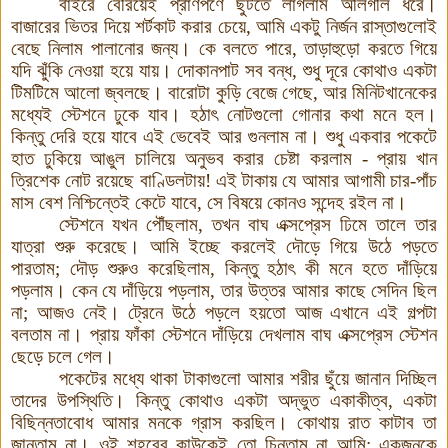
বাইরে বেরিয়েই প্রাণপণে ছুটতে লাগলাম অলিগলি ধরে
।
বাজারের ভিতর দিয়ে শর্টকাট করার চেয়ে
,
আমি একটু নির্জন রাস্তাগুলোই
বেছে নিলাম পালানোর জন্য
।
কে বলতে পারে
,
তাড়াহুড়ো করতে গিয়ে
যদি ঝুঁকি নেওয়া হয়ে যায়
।
দোকানপাট সব বন্ধ
,
শুধু দূরে কোথাও একটা
টিমটিমে আলো জ্বলছে
।
বারোটা কুড়ি বেজে গেছে
,
আর মিনিটখানেকের
মধ্যেই স্টেশনে ঢুকে যাব
।
হঠাৎ নোটগুলো গোনার কথা মনে হল
।
কিন্তু দেরি হয়ে যাবে এই ভেবেই আর গুনলাম না
।
শুধু একবার পকেটে
হাত ঢুকিয়ে আঙুল চালিয়ে অনুভব করার চেষ্টা করলাম
-
প্রায় খান
ত্রিশেক নোট রয়েছে বাণ্ডিলটায়
!
এই টাকায় যে আমার আগামী চার
-
পাঁচ
মাস বেশ নিশ্চিন্তেই কেটে যাবে
,
সে বিষয়ে কোনও সন্দেহ রইল না
।
স্টেশনে যখন পৌঁছলাম
,
তখন বাঘ এক্সপ্রেস ঢিমে তালে তার
যাত্রা শুরু করেছে
।
আমি ইচ্ছে করলেই দৌড়ে গিয়ে উঠে পড়তে
পারতাম
;
দৌড় শুরুও করেছিলাম
,
কিন্তু হঠাৎ কী মনে হতে দাঁড়িয়ে
পড়লাম
।
কেন যে দাঁড়িয়ে পড়লাম
,
তার উত্তর আমার কাছে সেদিন ছিল
না
;
আজও নেই
।
ট্রেনে উঠে পড়লে হয়তো আজ এখানে এই গল্পটা
বলতাম না
।
প্রায় ফাঁকা স্টেশনে দাঁড়িয়ে দেখলাম বাঘ এক্সপ্রেস স্টেশন
ছেড়ে চলে গেল
।
পকেটের মধ্যে থাকা টাকাগুলো আমার শরীর ছুঁয়ে জানান দিচ্ছিল
তাদের উপস্থিতি
।
কিন্তু কোথাও একটা অদ্ভুত একাকীত্ব
,
একটা
বিছিন্নতাবোধ আমার মনকে গ্রাস করছিল
।
কোথায় রাত কাটাব তা
জানতাম না
।
ওই শহরের কাউকেই তো চিনতাম না আমি
;
একজনকে