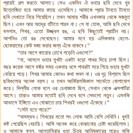
প্রায়ই গল্প করতে আসত। সেও একদিন ঐ গুহার ছবি দেখে খুব
উত্তেজিত হয়ে আমার কাছে এসেছিল। আমাকে প্রায় টানতে টানতে
ছবি দেখাতে নিয়ে গিয়েছিল
।
তখন আমার শরীর এখনকার থেকে মজবুত
ছিল। এখন আর অতদূর হাঁটতে পারব না। সে যা হোক, আমি ছবি দেখে
বললাম, শিখর, এতো উজ্জ্বল রঙ, এ ছবি কিছুতেই প্রাচীন নয়।
আপনিও তো রঙ দেখেছেন। আমার মনে হয় এদিককার ছেলে-
ছোকরাদের কেউ মজা করার জন্য এঁকে থাকবে।”
“তার আগে কারোর চোখে পড়েনি এগুলো?”
“না, আসলে গুহার মুখটা একটা বড়ো পাথর দিয়ে চাপা ছিল।
বছর কয়েক আগে বর্ষার সময় একবার ধসে পাথরটা সরে গিয়ে গুহার মুখটা
বেরিয়ে পড়ে। শিখর আমার কোনও কথা শুনল না। ওর দৃঢ় বিশ্বাস ছিল
ছবিগুলোর অনেক বয়স। ও তখন আর্কিয়লজিকাল সার্ভেতে যোগাযোগ
করে। দিল্লীর লোক বলে ওর চেনাজানা ছিল, সেখান থেকে এক্সপার্টরা
আসে। তারাও আমার মতোই ছবি দেখে বলে সেগুলো নতুন। এমনকি
আভাসে ইঙ্গিতে এও বোঝাতে চায় শিখরই ওগুলো এঁকেছে।”
“সেটা হতে পারে?”
“অসম্ভব। শিখরের মতো সৎ লোক আমি বেশি দেখিনি। খুবই
কষ্ট পেয়েছিল বেচারি। আমি অনেক করে বোঝানোর চেষ্টা করেছিলাম।
ও আমাকে বলল, আলতামিরার গুহা চিত্র আবিষ্কারের পরেও নাকি