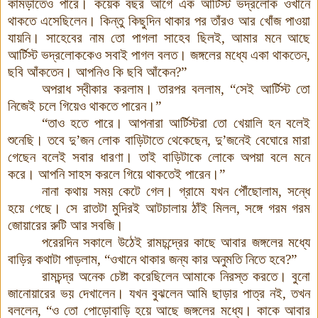
কামড়াতেও পারে। কয়েক বছর আগে এক আর্টিস্ট ভদ্রলোক ওখানে
থাকতে এসেছিলেন। কিন্তু কিছুদিন থাকার পর তাঁরও আর খোঁজ পাওয়া
যায়নি। সাহেবের নাম তো পাগলা সাহেব ছিলই, আমার মনে আছে
আর্টিস্ট ভদ্রলোককেও সবাই পাগল বলত। জঙ্গলের মধ্যে একা থাকতেন,
ছবি আঁকতেন। আপনিও কি ছবি আঁকেন?”
অপরাধ স্বীকার করলাম। তারপর বললাম, “সেই আর্টিস্ট তো
নিজেই চলে গিয়েও থাকতে পারেন
।
”
“তাও হতে পারে। আপনারা আর্টিস্টরা তো খেয়ালি হন বলেই
শুনেছি। তবে দু’জন লোক বাড়িটাতে থেকেছেন, দু’জনেই বেঘোরে মারা
গেছেন বলেই সবার ধারণা। তাই বাড়িটাকে লোকে অপয়া বলে মনে
করে। আপনি সাহস করলে গিয়ে থাকতেই পারেন।”
নানা কথায় সময় কেটে গেল। গ্রামে যখন পৌঁছোলাম, সন্ধে
হয়ে গেছে। সে রাতটা মুদিরই আটচালায় ঠাঁই মিলল, সঙ্গে গরম গরম
জোয়ারের রুটি আর সবজি।
পরেরদিন সকালে উঠেই রামচন্দ্রের কাছে আবার জঙ্গলের মধ্যে
বাড়ির কথাটা পাড়লাম, “ওখানে থাকার জন্য কার অনুমতি নিতে হবে?”
রামচন্দ্র অনেক চেষ্টা করেছিলেন আমাকে নিরস্ত করতে
।
বুনো
জানোয়ারের ভয় দেখালেন। যখন বুঝলেন আমি ছাড়ার পাত্র নই, তখন
বললেন, “ও তো পোড়োবাড়ি হয়ে আছে জঙ্গলের মধ্যে
।
কাকে আবার