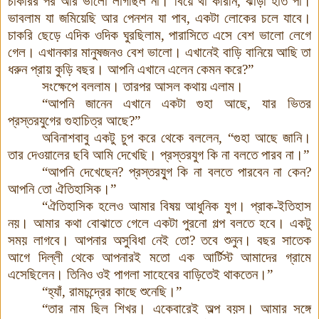
চাকরির পর আর ভালো লাগছিল না। বিয়ে থা করিনি, ঝাড়া হাত পা।
ভাবলাম যা জমিয়েছি আর পেনশন যা পাব, একটা লোকের চলে যাবে।
চাকরি ছেড়ে এদিক ওদিক ঘুরছিলাম, পারাসিতে এসে বেশ ভালো লেগে
গেল। এখানকার মানুষজনও বেশ ভালো। এখানেই বাড়ি বানিয়ে আছি তা
ধরুন প্রায় কুড়ি বছর
।
আপনি এখানে এলেন কেমন করে?”
সংক্ষেপে বললাম। তারপর আসল কথায় এলাম।
“আপনি জানেন এখানে একটা গুহা আছে, যার ভিতর
প্রস্তরযুগের গুহাচিত্র আছে?”
অবিনাশবাবু একটু চুপ করে থেকে বললেন, “গুহা আছে জানি।
তার দেওয়ালের ছবি আমি দেখেছি। প্রস্তরযুগ কি না বলতে পারব না।”
“আপনি দেখেছেন? প্রস্তরযু্গ কি না বলতে পারবেন না কেন?
আপনি তো ঐতিহাসিক
।
”
“ঐতিহাসিক হলেও আমার বিষয় আধুনিক যুগ। প্রাক-ইতিহাস
নয়। আমার কথা বোঝাতে গেলে একটা পুরনো গল্প বলতে হবে। একটু
সময় লাগবে। আপনার অসুবিধা নেই তো? তবে শুনুন। বছর সাতেক
আগে দিল্লী থেকে আপনারই মতো এক আর্টিস্ট আমাদের গ্রামে
এসেছিলেন। তিনিও ওই পাগলা সাহেবের বাড়িতেই থাকতেন।”
“হ্যাঁ, রামচন্দ্রের কাছে শুনেছি।”
“তার নাম ছিল শিখর। একেবারেই অল্প বয়স। আমার সঙ্গে