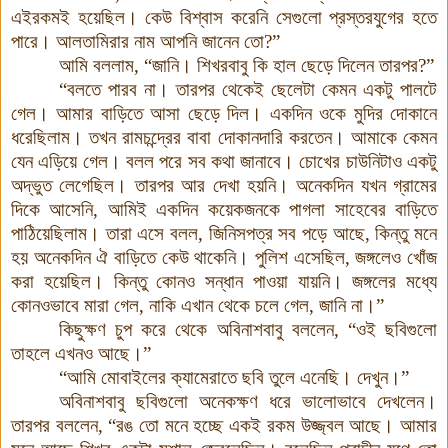
এইরকমই হয়েছিল। কেউ বিশ্বাস করেনি সেগুলো প্রস্তরযুগের হতে
পারে। আলতামিরার নাম আপনি জানেন তো?”
আমি বললাম, “জানি। শিখরবাবু কি হাল ছেড়ে দিলেন তারপর?”
“বলতে পারব না। তারপর থেকেই ছেলেটা কেমন একটু পালটে
গেল। আমার বাড়িতে আসা ছেড়ে দিল
।
একদিন ওকে মুদির দোকানে
ধরেছিলাম। তখন রামচন্দ্রের বাবা দোকানদারি করতেন। আমাকে কেমন
যেন এড়িয়ে গেল। বলল পরে সব কথা জানাবে। চোখের চাউনিটাও একটু
অদ্ভুত লেগেছিল। তারপর আর দেখা হয়নি। অনেকদিন যখন গ্রামের
দিকে আসেনি, আমিই একদিন কয়েকজনকে পাগলা সাহেবের বাড়িতে
পাঠিয়েছিলাম। তারা এসে বলল, জিনিসপত্র সব পড়ে আছে, কিন্তু মনে
হয় অনেকদিন ঐ বাড়িতে কেউ থাকেনি
।
পুলিশ এসেছিল, জঙ্গলেও খোঁজ
করা হয়েছিল। কিন্তু কোনও সন্ধান পাওয়া যায়নি। জঙ্গলের মধ্যে
কোনওভাবে মারা গেল, নাকি এখান থেকে চলে গেল, জানি না।”
কিছুক্ষণ চুপ করে থেকে অবিনাশবাবু বললেন, “ওই ছবিগুলো
তাহলে এখনও আছে
।
”
“আমি মোবাইলের ক্যামেরাতে ছবি তুলে এনেছি। দেখুন।”
অবিনাশবাবু ছবিগুলো অনেকক্ষণ ধরে ভালোভাবে দেখলেন।
তারপর বললেন, “রঙ তো মনে হচ্ছে একই রকম উজ্জ্বল আছে। আমার