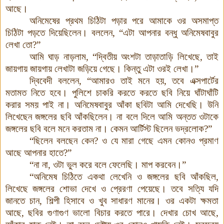
আছে।
অনিমেষের প্রথম চিঠিটা পড়ার পরে আমাকে ওর অসমাপ্ত
চিঠিটা পড়তে দিয়েছিলেন। বললেন, “এটা আপনার বন্ধু অনিমেষবাবুর
লেখা তো?”
আমি ঘাড় নাড়লাম, “দ্বিতীয় অংশটা তাড়াতাড়ি লিখেছে, তাই
জায়গায় জায়গায় লেখাটা জড়িয়ে গেছে। কিন্তু এটা ওরই লেখা।”
দ্বিবেদী বললেন, “আমারও তাই মনে হয়, তবে এক্সপার্টের
মতামত নিতে হবে। পুলিশে চাকরি করতে করতে ছবি নিয়ে ঘাঁটাঘাঁটি
করার সময় পাই না। অনিমেষবাবুর আঁকা ছবিটা আমি দেখেছি। উনি
লিখেছেন জঙ্গলের ছবি আঁকছিলেন। না বলে দিলে আমি অন্তত ওটাকে
জঙ্গলের ছবি বলে মনে করতাম না। কেমন আর্টিস্ট ছিলেন ভদ্রলোক?”
“ছিলেন বলছেন কেন? ও যে মারা গেছে এমন কোনও প্রমাণ
আছে আপনার হাতে?”
“না না, ওটা ভুল করে বলে ফেলেছি। মাপ করবেন।”
“অনিমেষ চিঠিতে একথা লেখেনি ও জঙ্গলের ছবি আঁকছিল,
লিখেছে জঙ্গলের শোভা দেখে ও প্রেরণা পেয়েছে। তবে সত্যি যদি
জানতে চান, শিল্পী হিসাবে ও খুব সাধারণ মানের। ওর একটা ক্ষমতা
আছে, ছবির গুণাগুণ ভালো বিচার করতে পারে। দেখার চোখ আছে,