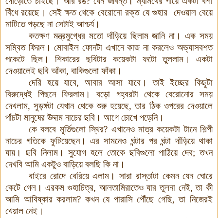
দৌড়োতে চাইছে। আর রঙ? যেন জীবন্ত
।
ম্যামথের গায়ে একটা বর্শা
বিঁধে রয়েছে। সেই ক্ষত থেকে বেরোনো রক্ত যে গুহার দেওয়াল বেয়ে
মাটিতে পড়ছে না সেটাই আশ্চর্য।
কতক্ষণ মন্ত্রমুগ্ধের মতো দাঁড়িয়ে ছিলাম জানি না। এক সময়
সম্বিত ফিরল। মোবাইল ফোনটা এখানে কাজ না করলেও অভ্যাসবশত
পকেটে ছিল। শিকারের ছবিটার কয়েকটা ফটো তুললাম। একটা
দেওয়ালেই ছবি আঁকা, বাকিগুলো ফাঁকা।
দেরি হয়ে যাবে, আবার আসা যাবে। তাই ইচ্ছের কিছুটা
বিরুদ্ধেই পিছনে ফিরলাম। বড়ো গহ্বরটা থেকে বেরোনোর সময়
দেখলাম, সুড়ঙ্গটা যেখান থেকে শুরু হয়েছে, তার ঠিক ওপরের দেওয়ালে
পাঁচটা মানুষের উদ্দাম নাচের ছবি। আগে চোখে পড়েনি।
কে বলবে মূর্তিগুলো স্থির? এখানেও মাত্র কয়েকটা টানে শিল্পী
নাচের গতিকে ফুটিয়েছেন। এর সামনেও ঘন্টার পর ঘন্টা দাঁড়িয়ে থাকা
যায়। ছবি নিলাম। সু্যোগ হলে তোকে ছবিগুলো পাঠিয়ে দেব; তখন
দেখবি আমি একটুও বাড়িয়ে বলছি কি না।
বাইরে রোদে বেরিয়ে এলাম। সারা রাস্তাটা কেমন যেন ঘোরে
কেটে গেল। এরকম গুহাচিত্র, আলতামিরাতেও যার তুলনা নেই, তা কী
আমি আবিষ্কার করলাম? কখন যে পারাসি পৌঁছে গেছি, তা নিজেরই
খেয়াল নেই।