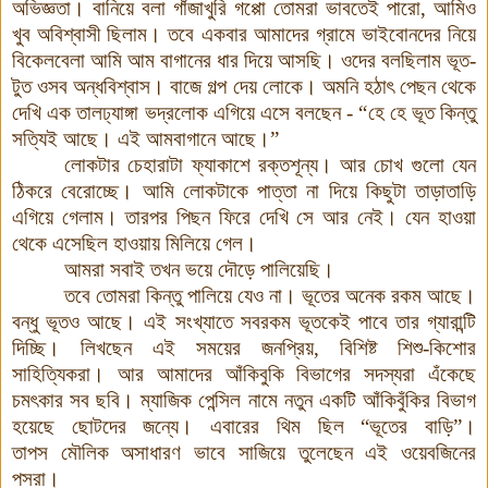
অভিজ্ঞতা
।
বানিয়ে
বলা
গাঁজাখুরি
গপ্পো
তোমরা
ভাবতেই
পারো
,
আমিও
খুব
অবিশ্বাসী
ছিলাম
।
তবে
একবার
আমাদের
গ্রামে
ভাইবোনদের
নিয়ে
বিকেলবেলা
আমি
আম
বাগানের
ধার
দিয়ে
আসছি
।
ওদের
বলছিলাম
ভূত-
টুত
ওসব
অন্ধবিশ্বাস
।
বাজে
গল্প
দেয়
লোকে
।
অমনি
হঠাৎ
পেছন
থেকে
দেখি
এক
তালঢ্যাঙ্গা
ভদ্রলোক
এগিয়ে
এসে
বলছেন
- “
হে
হে
ভূত
কিন্তু
সত্যিই
আছে
।
এই
আমবাগানে
আছে
।
”
লোকটার
চেহারাটা
ফ্যাকাশে
রক্তশূন্য
।
আর
চোখ
গুলো
যেন
ঠিকরে
বেরোচ্ছে
।
আমি
লোকটাকে
পাত্তা
না
দিয়ে
কিছুটা
তাড়াতাড়ি
এগিয়ে
গেলাম
।
তারপর
পিছন
ফিরে
দেখি
সে
আর
নেই
।
যেন
হাওয়া
থেকে
এসেছিল
হাওয়ায়
মিলিয়ে
গেল
।
আমরা
সবাই
তখন
ভয়ে
দৌড়ে
পালিয়েছি
।
তবে
তোমরা
কিন্তু
পালিয়ে
যেও না
।
ভূতের
অনেক
রকম
আছে
।
বন্ধু
ভূতও
আছে
।
এই
সংখ্যাতে
সবরকম
ভূতকেই
পাবে
তার
গ্যারান্টি
দিচ্ছি
।
লিখছেন
এই
সময়ের
জনপ্রিয়
,
বিশিষ্ট
শিশু
-
কিশোর
সাহিত্যিকরা
।
আর
আমাদের
আঁকিবুকি
বিভাগের
সদস্যরা
এঁকেছে
চমৎকার
সব
ছবি
।
ম্যাজিক পেন্সিল নামে নতুন একটি আঁকিবুঁকির বিভাগ
হয়েছে ছোটদের জন্যে। এবারের থিম ছিল “ভূতের বাড়ি”।
তাপস
মৌলিক
অসাধারণ
ভাবে
সাজিয়ে
তুলেছেন
এই
ওয়েবজিনের
পসরা
।