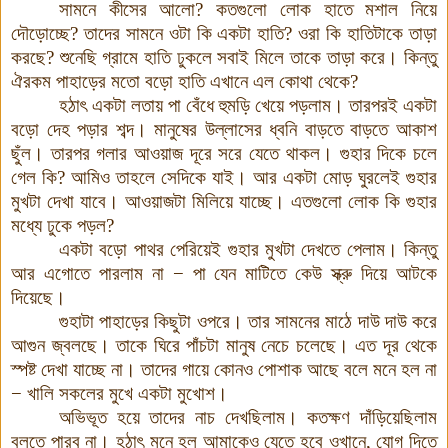
সামনে কীসের আলো? কতগুলো লোক হাতে মশাল নিয়ে
দৌড়োচ্ছে? তাদের সামনে ওটা কি একটা হাতি? ওরা কি হাতিটাকে তাড়া
করছে? শুনেছি গ্রামে হাতি ঢুকলে সবাই মিলে তাকে তাড়া করে। কিন্তু
ঐরকম পাহাড়ের মতো বড়ো হাতি এখানে এল কোথা থেকে?
হঠাৎ একটা লতায় পা বেঁধে হুমড়ি খেয়ে পড়লাম। তারপরই একটা
বড়ো দেহ পড়ার শব্দ। মানুষের উল্লাসের ধ্বনি বাড়তে বাড়তে আকাশ
ছুঁল। তারপর গলার আওয়াজ দূরে সরে যেতে থাকল। গুহার দিকে চলে
গেল কি? আমিও তাহলে সেদিকে যাই। আর একটা মোড় ঘুরলেই গুহার
মুখটা দেখা যাবে। আওয়াজটা মিলিয়ে যাচ্ছে
।
এতগুলো লোক কি গুহার
মধ্যে ঢুকে পড়ল?
একটা বড়ো পাথর পেরিয়েই গুহার মুখটা দেখতে পেলাম। কিন্তু
আর এগোতে পারলাম না − পা যেন মাটিতে কেউ স্ক্রু দিয়ে আটকে
দিয়েছে।
গুহাটা পাহাড়ের কিছুটা ওপরে। তার সামনের মাঠে দাউ দাউ করে
আগুন জ্বলছে। তাকে ঘিরে পাঁচটা মানুষ নেচে চলেছে। এত দূর থেকে
স্পষ্ট দেখা যাচ্ছে না। তাদের গায়ে কোনও পোশাক আছে বলে মনে হল না
− খালি সকলের মুখে একটা মুখোশ।
অভিভূত হয়ে তাদের নাচ দেখছিলাম। কতক্ষণ দাঁড়িয়েছিলাম
বলতে পারব না। হঠাৎ মনে হল আমাকেও যেতে হবে ওখানে, যোগ দিতে