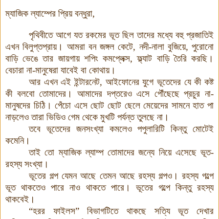
ম্যাজিক
ল্যাম্পের
প্রিয়
বন্ধুরা
,
পৃথিবীতে
আগে
যত
রকমের
ভূত
ছিল
তাদের
মধ্যে
বহু
প্রজাতিই
এখন
বিলুপ্তপ্রায়
।
আমরা
বন
জঙ্গল
কেটে
,
নদী
-
নালা
বুজিয়ে
,
পুরোনো
বাড়ি
ভেঙে
তার
জায়গায়
শপিং
কমপ্লেক্স
,
ফ্ল্যাট
বাড়ি
তৈরি
করছি
।
বেচারা
না-মানুষেরা
যাবেই
বা
কোথায়
।
আর
এখন
এই
ইন্টারনেট
,
আইফোনের
যুগে
ভূতেদের
যে
কী
কষ্ট
কী
বলবো
তোমাদের
।
আমাদের
দপ্তরেও
এসে
পৌঁছেছে
প্রচুর
না
-
মানুষদের
চিঠি
।
পেঁচো
এসে
ছোট
ছোট
ছেলে
মেয়েদের
সামনে
হাত
পা
নাড়লেও
তারা
ভিডিও
গেম
থেকে
মুখটি
পর্যন্ত
তুলছে না
।
তবে
ভূতেদের
জনসংখ্যা
কমলেও
পপুলারিটি
কিন্তু
মোটেই
কমেনি।
তাই
তো
ম্যাজিক
ল্যাম্প
তোমাদের
জন্যে
নিয়ে
এসেছে
ভূত
-
রহস্য
সংখ্যা
।
ভূতের
গল্প
যেমন
আছে
তেমন
আছে
রহস্য
গল্পও
।
রহস্য
গল্পে
ভূত
থাকতেও
পারে
নাও
থাকতে
পারে
।
ভূতের
গল্পে
কিন্তু
রহস্য
থাকবেই
।
“হরর
ফাইলস”
বিভাগটিতে
থাকছে
সত্যি
ভূত
দেখার