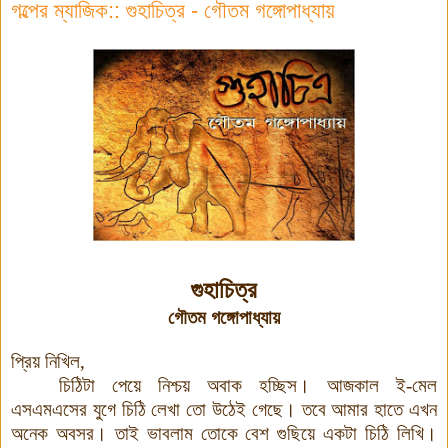
গল্পের ম্যাজিক:: গুহাচিত্র - গৌতম গঙ্গোপাধ্যায়
গুহাচিত্র
গৌতম গঙ্গোপাধ্যায়
প্রিয় নিখিল,
চিঠিটা পেয়ে নিশ্চয় অবাক হচ্ছিস। আজকাল ই-মেল
এসএমএসের যুগে চিঠি লেখা তো উঠেই গেছে। তবে আমার হাতে এখন
অনেক অবসর। তাই ভাবলাম তোকে বেশ গুছিয়ে একটা চিঠি লিখি।