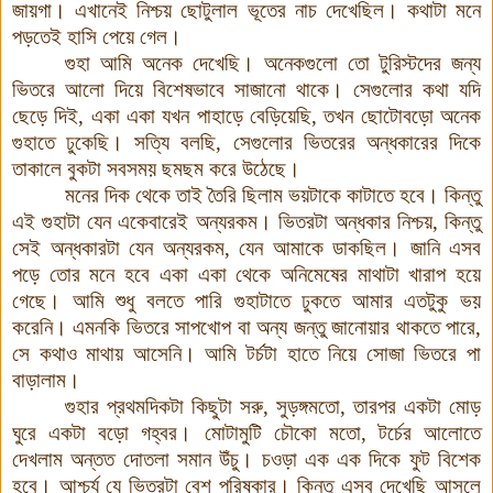
জায়গা। এখানেই নিশ্চয় ছোটুলাল ভূতের নাচ দেখেছিল। কথাটা মনে
পড়তেই হাসি পেয়ে গেল।
গুহা আমি অনেক দেখেছি। অনেকগুলো তো টুরিস্টদের জন্য
ভিতরে আলো দিয়ে বিশেষভাবে সাজানো থাকে। সেগুলোর কথা যদি
ছেড়ে দিই, একা একা যখন পাহাড়ে বেড়িয়েছি, তখন ছোটোবড়ো অনেক
গুহাতে ঢুকেছি। সত্যি বলছি, সেগুলোর ভিতরের অন্ধকারের দিকে
তাকালে বুকটা সবসময় ছমছম করে উঠেছে।
মনের দিক থেকে তাই তৈরি ছিলাম ভয়টাকে কাটাতে হবে
।
কিন্তু
এই গুহাটা যেন একেবারেই অন্যরকম। ভিতরটা অন্ধকার নিশ্চয়, কিন্তু
সেই অন্ধকারটা যেন অন্যরকম, যেন আমাকে ডাকছিল। জানি এসব
পড়ে তোর মনে হবে একা একা থেকে অনিমেষের মাথাটা খারাপ হয়ে
গেছে। আমি শুধু বলতে পারি গুহাটাতে ঢুকতে আমার এতটুকু ভয়
করেনি। এমনকি ভিতরে সাপখোপ বা অন্য জন্তু জানোয়ার থাকতে পারে,
সে কথাও মাথায় আসেনি। আমি টর্চটা হাতে নিয়ে সোজা ভিতরে পা
বাড়ালাম
।
গুহার প্রথমদিকটা কিছুটা সরু, সুড়ঙ্গমতো, তারপর একটা মোড়
ঘুরে একটা বড়ো গহ্বর। মোটামুটি চৌকো মতো, টর্চের আলোতে
দেখলাম অন্তত দোতলা সমান উঁচু। চওড়া এক এক দিকে ফুট বিশেক
হবে। আশ্চর্য যে ভিতরটা বেশ পরিষ্কার। কিন্তু এসব দেখেছি আসলে