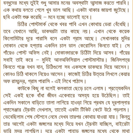
বন্ধুদের মধ্যে তুইই শুধু আমার মনের অবস্থাটা আন্দাজ করতে পারবি।
এক কথায় বলতে গেলে খুব ভাল আছি। একটা থাকার জায়গা জুটেছে।
ছবি একটা শুরু করেছি − মনে হচ্ছে ভালোই হবে।
চিঠির পোস্টমার্ক থেকে খবর পাবি এখন কোথায় ডেরা বেঁধেছি।
তবে যেখানে আছি, ডাকঘরটা তার কাছে নয়
।
এখান থেকে কয়েক
কিলোমিটার দূরে পারাসি বলে একটা গ্রাম আছে। সেখানকার মুদির
দোকান থেকে হপ্তায় একদিন চাল ডাল কেরোসিন কিনতে যাই। সে
গাঁয়েও পোস্ট অফিস নেই। দোকানদারকে চিঠিটা দিয়ে আসব। গাঁয়ের
সবাই তাই করে − মুদিই আনঅফিসিয়াল পোস্টমাস্টার। জিনিসপত্র
কিনতে গঞ্জে যখন যান, চিঠিগুলো সব একসঙ্গে ডাকঘরে দিয়ে আসেন।
কোনও চিঠি থাকলে নিয়েও আসেন। কাজেই চিঠির উত্তর লিখলে কেয়ার
অফ রামচন্দ্র, গ্রাম পারাসি - এই লিখে পাঠাস।
কাউকে কিছু না বলেই কলকাতা ছেড়ে চলে এলাম। প্রত্যেকদিন
সেই একই ছকে বাঁধা জীবন একেবারে অসহ্য হয়ে উঠেছিল। তাই
একদিন সকালে বাড়িতে তালা লাগিয়ে হাওড়া গিয়ে প্রথম যে দূরপাল্লার
প্যাসেঞ্জার ট্রেনটা দেখলাম, তাতেই একটা টিকিট কেটে উঠে পড়লাম।
ভেবেছিলাম শেষ স্টেশনে নেমে দেখব তারপর কোথায় যাওয়া যায়। কিন্তু
তার আগেই একটা জঙ্গলের মধ্যে দিয়ে যখন ট্রেনটা যাচ্ছিল, বাইরেটা
ভারি সুন্দর লাগছিল। দূরে একটা পাহাড় জঙ্গলের মধ্যে থেকে মাথা