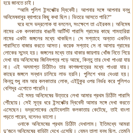
হয়ে জানতে চাই।
“আমি পুলিশ ইন্সপেক্টর দ্বিবেদী। আপনার সঙ্গে আপনার বন্ধু
অনিমেষবাবুর ব্যাপারে কিছু কথা ছিল। ভিতরে আসতে পারি?”
ঘরে বসে ভদ্রলোক যা বললেন, সংক্ষেপে তা এইরকম। অনিমেষ
নামের এক কলকাতার বাঙালী আর্টিস্ট পারাসি গ্রামের কাছে গামহারিয়া
নামের একটা জঙ্গলের মধ্যে থাকছিল। সে সপ্তাহে অন্তত একদিন
পারাসিতে বাজার করতে আসত। কয়েক সপ্তাহ সে না আসায় গ্রামের
লোকের সন্দেহ হয়। জঙ্গলের মধ্যে তার থাকার জায়গায় খোঁজ নিতে গিয়ে
দেখা যায় অনিমেষের জিনিসপত্র পড়ে আছে, কিন্তু তার দেখা পাওয়া যায়
না। এই অসমাপ্ত চিঠিটাও তার কাগজপত্রের মধ্যে পাওয়া যায়।
কাছের জঙ্গলে সন্ধান চালিয়ে লাভ হয়নি। পুলিশে খবর দেওয়া হয়।
কিন্তু শুধু নাম আর কলকাতার লোক, এইটুকুর ওপর নির্ভর করে পুলিশও
বেশিদূর এগোতে পারেনি।
এই সময় অনিমেষের উত্তরে লেখা আমার প্রথম চিঠিটা পারাসি
পৌঁছোয়। সেই সূত্র ধরে ইন্সপেক্টর দ্বিবেদী আমার সঙ্গে দেখা করতে
এসেছেন। ভদ্রলোকের ছোটবেলাটা কলকাতায় কেটেছে, তাই বাংলা
পড়তে পারেন, বলেনও ভালো।
ওনাকে অনিমেষের প্রথম চিঠিটা দেখালাম। ইতিমধ্যে আমরা
দু’জনে অনিমেষের বাড়িটা দেখে এসেছি
।
যেমন তালা বন্ধ ছিল, তেমনি