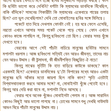
আলো ছায়ার খেলাতে মনে হচ্ছে ছবির মানুষগুলো নড়াচড়া করছে। কাল
কি ছবিটা ভালো করে দেখিনি? বর্শাটা কি ম্যামথের ডানদিকে বিঁধেছিল,
নাকি বাঁদিকে? সামনের শিকারীটা কি ম্যামথের একেবারে পায়ের তলায়
ছিল? এত ভুল দেখেছিলাম? দেখি তো মোবাইলের ছবির সঙ্গে মিলিয়ে।
পকেটে হাত দিয়ে দেখলাম ফোনটা নেই। হয় ঘরে ফেলে এসেছি,
নয়তো এখানে আসার সময় পকেট থেকে পড়ে গেছে। ফোন এখানে
কোনও কাজে লাগছিল না, কিন্তু ছবিগুলো তো ছিল। ফেরার সময় খুঁজে
দেখতে হবে।
বেরনোর আগে সেই পাঁচটা নাচিয়ে মানুষের ছবিটার সামনে
মশালটা ধরলাম। আজ ছবিগুলো সত্যিই যেন আরও জীবন্ত, তাদের নাচ
যেন আরও উদ্দাম। কী উন্মাদনা, কী জীবনীশক্তি বিচ্ছুরিত ঐ নাচে!
কিন্তু মাঝের মূর্তিটা কি হাত বাড়িয়ে কাউকে ডাকছে? কাল
এরকমই ছিল? একেবারে ডানদিকের দু’টো ফিগারের মধ্যে আরও একটা
মানুষের ছবি আঁকার মতো জায়গা ছিল নাকি কাল? স্মৃতি এতটাই
বিশ্বাসঘাতকতা করবে আমার সঙ্গে? না, মোবাইলটা খুঁজে পেতেই হবে।
কিন্তু আর দেরি করা যাবে না, মশালটা নিভে আসছে।
ফেরার পথে অনেক খুঁজেও মোবাইলটা পেলাম না। আজ সারাদিন
কোনও কিছুই আর ভালো লাগছে না। চোখের সামনে শুধু দেখছি দাউদাউ
আগুন ঘিরে পাঁচটা মানুষের উদ্দাম নাচ।