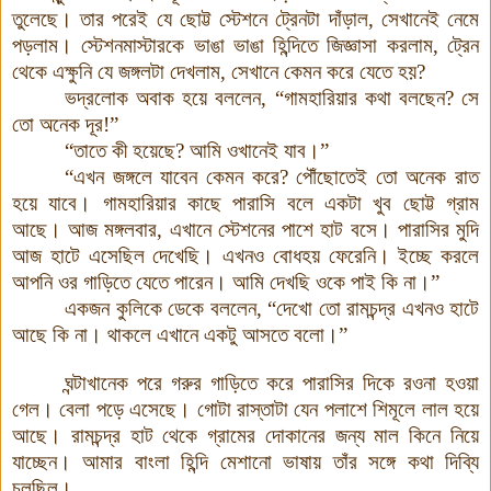
তুলেছে। তার পরেই যে ছোট্ট স্টেশনে ট্রেনটা দাঁড়াল, সেখানেই নেমে
পড়লাম। স্টেশনমাস্টারকে ভাঙা ভাঙা হিন্দিতে জিজ্ঞাসা করলাম, ট্রেন
থেকে এক্ষুনি যে জঙ্গলটা দেখলাম, সেখানে কেমন করে যেতে হয়?
ভদ্রলোক অবাক হয়ে বললেন, “গামহারিয়ার কথা বলছেন? সে
তো অনেক দূর!”
“তাতে কী হয়েছে? আমি ওখানেই যাব
।
”
“এখন জঙ্গলে যাবেন কেমন করে? পৌঁছোতেই তো অনেক রাত
হয়ে যাবে। গামহারিয়ার কাছে পারাসি বলে একটা খুব ছোট্ট গ্রাম
আছে। আজ মঙ্গলবার, এখানে স্টেশনের পাশে হাট বসে। পারাসির মুদি
আজ হাটে এসেছিল দেখেছি। এখনও বোধহয় ফেরেনি। ইচ্ছে করলে
আপনি ওর গাড়িতে যেতে পারেন। আমি দেখছি ওকে পাই কি না
।
”
একজন কুলিকে ডেকে বললেন, “দেখো তো রামচন্দ্র এখনও হাটে
আছে কি না। থাকলে এখানে একটু আসতে বলো।”
ঘন্টাখানেক পরে গরুর গাড়িতে করে পারাসির দিকে রওনা হওয়া
গেল। বেলা পড়ে এসেছে। গোটা রাস্তাটা যেন পলাশে শিমূলে লাল হয়ে
আছে। রামচন্দ্র হাট থেকে গ্রামের দোকানের জন্য মাল কিনে নিয়ে
যাচ্ছেন। আমার বাংলা হিন্দি মেশানো ভাষায় তাঁর সঙ্গে কথা দিব্যি
চলছিল।