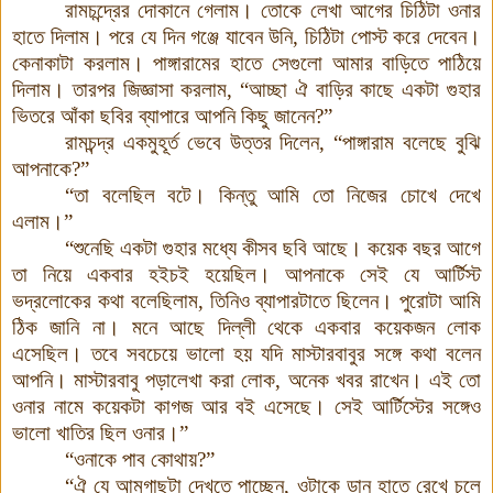
রামচন্দ্রের দোকানে গেলাম। তোকে লেখা আগের চিঠিটা ওনার
হাতে দিলাম। পরে যে দিন গঞ্জে যাবেন উনি, চিঠিটা পোস্ট করে দেবেন।
কেনাকাটা করলাম। পাঙ্গারামের হাতে সেগুলো আমার বাড়িতে পাঠিয়ে
দিলাম। তারপর জিজ্ঞাসা করলাম, “আচ্ছা ঐ বাড়ির কাছে একটা গুহার
ভিতরে আঁকা ছবির ব্যাপারে আপনি কিছু জানেন?”
রামচন্দ্র একমুহূর্ত ভেবে উত্তর দিলেন, “পাঙ্গারাম বলেছে বুঝি
আপনাকে?”
“তা বলেছিল বটে। কিন্তু আমি তো নিজের চোখে দেখে
এলাম।”
“শুনেছি একটা গুহার মধ্যে কীসব ছবি আছে। কয়েক বছর আগে
তা নিয়ে একবার হইচই হয়েছিল। আপনাকে সেই যে আর্টিস্ট
ভদ্রলোকের কথা বলেছিলাম, তিনিও ব্যাপারটাতে ছিলেন। পুরোটা আমি
ঠিক জানি না। মনে আছে দিল্লী থেকে একবার কয়েকজন লোক
এসেছিল। তবে সবচেয়ে ভালো হয় যদি মাস্টারবাবুর সঙ্গে কথা বলেন
আপনি। মাস্টারবাবু পড়ালেখা করা লোক, অনেক খবর রাখেন। এই তো
ওনার নামে কয়েকটা কাগজ আর বই এসেছে। সেই আর্টিস্টের সঙ্গেও
ভালো খাতির ছিল ওনার।”
“ওনাকে পাব কোথায়?”
“ঐ যে আমগাছটা দেখতে পাচ্ছেন, ওটাকে ডান হাতে রেখে চলে