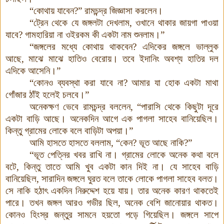
“কোথায় যাবেন?” রামচন্দ্র জিজ্ঞাসা করলেন।
“ট্রেন থেকে যে জঙ্গলটা দেখলাম, ওখানে থাকার জায়গা পাওয়া
যাবে? গামহারিয়া না ওইরকম কী একটা নাম শুনলাম
।
”
“জঙ্গলের মধ্যে কোথায় থাকবেন? এদিকের জঙ্গলে ভাল্লুক
আছে, মাঝে মাঝে হাতিও বেরোয়। তবে ইদানিং অবশ্য হাতির দল
এদিকে আসেনি।”
“কোনও ব্যবস্থা করা যাবে না? আমার যা হোক একটা মাথা
গোঁজার ঠাঁই হলেই চলবে।”
অনেকক্ষণ ভেবে রামচন্দ্র বললেন, “পারাসি থেকে কিছুটা দূরে
একটা বাড়ি আছে। অনেকদিন আগে এক পাগলা সাহেব বানিয়েছিল।
কিন্তু গ্রামের লোকে বলে বাড়িটা অপয়া
।
”
আমি হাসতে হাসতে বললাম, “কেন? ভূত আছে নাকি?”
“ভূত পেত্নির খবর রাখি না। গ্রামের লোকে অনেক কথা বলে
বটে, কিন্তু তাতে আমি খুব একটা কান দিই না। যে সাহেব বাড়ি
বানিয়েছিল, সারাদিন জঙ্গলে ঘুরত বলে তাকে লোকে পাগলা সাহেব বলত।
সে নাকি হঠাৎ একদিন নিরুদ্দেশ হয়ে যায়
।
তার অনেক কারণ থাকতেই
পারে। তখন জঙ্গল আরও গভীর ছিল, অনেক বেশি জানোয়ার থাকত।
কোনও হিংস্র জন্তুর সামনে হয়তো পড়ে গিয়েছিল
।
জঙ্গলে সাপে