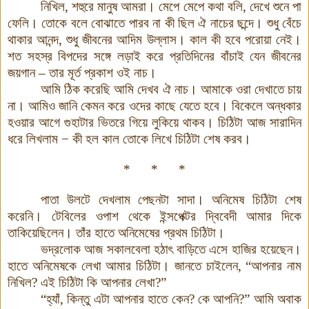
নিখিল, শহুরে মানুষ আমরা। মেপে মেপে কথা বলি, দেখে শুনে পা
ফেলি। তোকে বলে বোঝাতে পারব না কী ছিল ঐ নাচের ছন্দে। শুধু বেঁচে
থাকার আনন্দ, শুধু জীবনের আদিম উল্লাস। কাল কী হবে পরোয়া নেই।
শত সহস্র বিপদের সঙ্গে লড়াই করে প্রতিদিনের বাঁচাই যেন জীবনের
জয়গান – তার মূর্ত প্রকাশ ওই নাচ।
আমি ঠিক করেছি আমি দেখব ঐ নাচ। আমাকে ওরা দেখাতে চায়
না। আমিও জানি কেমন করে ওদের কাছে যেতে হবে। বিকেলে অন্ধকার
হওয়ার আগে গুহাটার ভিতরে গিয়ে লুকিয়ে থাকব
।
চিঠিটা আজ সারাদিন
ধরে লিখলাম
−
কী হল কাল তোকে লিখে চিঠিটা শেষ করব
।
* * *
পাতা উলটে দেখলাম পেছনটা সাদা। অনিমেষ চিঠিটা শেষ
করেনি। টেবিলের ওপাশ থেকে ইন্সপেক্টর দ্বিবেদী আমার দিকে
তাকিয়েছিলেন। তাঁর হাতে অনিমেষের প্রথম চিঠিটা।
ভদ্রলোক আজ সকালবেলা হঠাৎ বাড়িতে এসে হাজির হয়েছেন।
হাতে অনিমেষকে লেখা আমার চিঠিটা। জানতে চাইলেন, “আপনার নাম
নিখিল? এই চিঠিটা কি আপনার লেখা?”
“হ্যাঁ, কিন্তু এটা আপনার হাতে কেন? কে আপনি?” আমি অবাক