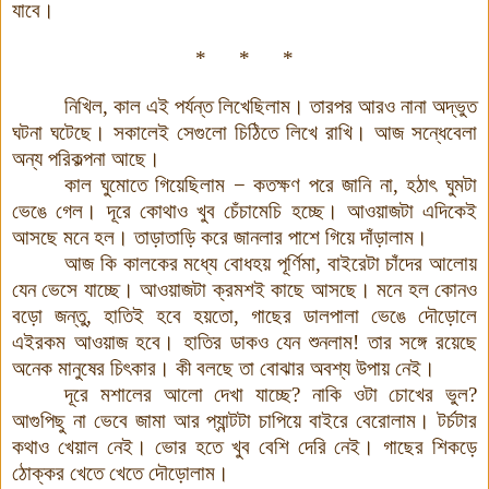
যাবে।
* * *
নিখিল, কাল এই পর্যন্ত লিখেছিলাম। তারপর আরও নানা অদ্ভুত
ঘটনা ঘটেছে। সকালেই সেগুলো চিঠিতে লিখে রাখি। আজ সন্ধেবেলা
অন্য পরিকল্পনা আছে।
কাল ঘুমোতে গিয়েছিলাম − কতক্ষণ পরে জানি না, হঠাৎ ঘুমটা
ভেঙে গেল। দূরে কোথাও খুব চেঁচামেচি হচ্ছে। আওয়াজটা এদিকেই
আসছে মনে হল। তাড়াতাড়ি করে জানলার পাশে গিয়ে দাঁড়ালাম।
আজ কি কালকের মধ্যে বোধহয় পূর্ণিমা, বাইরেটা চাঁদের আলোয়
যেন ভেসে যাচ্ছে। আওয়াজটা ক্রমশই কাছে আসছে। মনে হল কোনও
বড়ো জন্তু, হাতিই হবে হয়তো, গাছের ডালপালা ভেঙে দৌড়োলে
এইরকম আওয়াজ হবে। হাতির ডাকও যেন শুনলাম! তার সঙ্গে রয়েছে
অনেক মানুষের চিৎকার। কী বলছে তা বোঝার অবশ্য উপায় নেই।
দূরে মশালের আলো দেখা যাচ্ছে? নাকি ওটা চোখের ভুল?
আগুপিছু না ভেবে জামা আর প্যান্টটা চাপিয়ে বাইরে বেরোলাম। টর্চটার
কথাও খেয়াল নেই। ভোর হতে খুব বেশি দেরি নেই। গাছের শিকড়ে
ঠোক্কর খেতে খেতে দৌড়োলাম
।