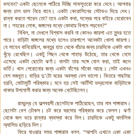
বলবেন? একটা ছেলেকে পাঠিয়ে দিচ্ছি সাফসুতরো করে দেবে। আপনার
জন্য চাল ডাল নিয়ে যাবে। একটা কেরোসিনের স্টোভও দিয়ে দেব।
রান্না করতে পারেন তো? তবে একটা কথা, সন্ধের পরে বাইরে বেরোবেন
না। শহরের লোক, জঙ্গলের মধ্যে কোথায় বিপদে পড়বেন?”
নিখিল, না দেখলে বিশ্বাস করবি না কোনও জায়গা এত সুন্দর হতে
পারে। বাড়িটা জঙ্গলের মধ্যে হলেও চারপাশে অনেকটা খোলা জায়গা।
যে সাহেব বানিয়েছিল, জন্তুর হাত থেকে বাঁচার জন্য চারদিকে একটা খাল
খুঁড়ে রেখেছিল। একটু পিছন থেকে পাহাড় উঠেছে, তার থেকে নেমে
এসেছে একটা ছোটো ঝর্ণা। খালটা তার সঙ্গে যোগ করা, তাই জলে
ভর্তি। খাল পেরোনোর জন্য একটা বাঁশের সাঁকো আছে
।
সেটা এখনও
বেশ মজবুত। বাড়ির দু’টো ঘরের অবস্থা বেশ ভালো। ভিতরে গাছটাছ
হয়নি, মোটামুটি পরিষ্কার। মনে হয় সেই আর্টিস্ট ভদ্রলোক বাড়িটাকে
থাকার উপযোগী করার জন্য অনেক খেটেছিলেন।
রামচন্দ্র যে অল্পবয়সী ছেলেটাকে পাঠিয়েছেন, তার নাম পাঙ্গারাম।
ছেলেটা বেশ চৌকস
।
চট করে ঘরদোর পরিষ্কার করে ফেলল। ঝর্ণা
থেকে জল ভরে রান্নার ব্যবস্থা করে দিল
।
চারদিকে একটু কার্বলিক
অ্যাসিড ছড়িয়ে দিল
।
ফিরে যাওয়ার সময় পাঙ্গারাম বলল, “আপনি এখানে একা একা