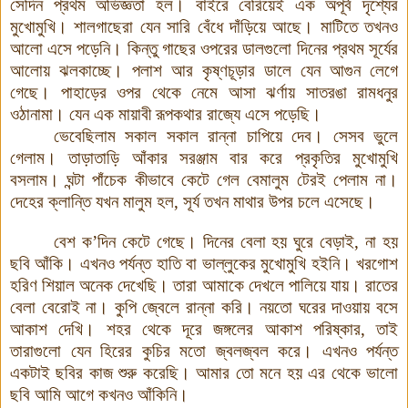
সেদিন প্রথম অভিজ্ঞতা হল
।
বাইরে বেরিয়েই এক অপূর্ব দৃশ্যের
মুখোমুখি
।
শালগাছেরা যেন সারি বেঁধে দাঁড়িয়ে আছে। মাটিতে তখনও
আলো এসে পড়েনি। কিন্তু গাছের ওপরের ডালগুলো দিনের প্রথম সূর্যের
আলোয় ঝলকাচ্ছে। পলাশ আর কৃষ্ণচূড়ার ডালে যেন আগুন লেগে
গেছে। পাহাড়ের ওপর থেকে নেমে আসা ঝর্ণায় সাতরঙা রামধনুর
ওঠানামা। যেন এক মায়াবী রূপকথার রাজ্যে এসে পড়েছি।
ভেবেছিলাম সকাল সকাল রান্না চাপিয়ে দেব। সেসব ভুলে
গেলাম। তাড়াতাড়ি আঁকার সরঞ্জাম বার করে প্রকৃতির মুখোমুখি
বসলাম। ঘন্টা পাঁচেক কীভাবে কেটে গেল বেমালুম টেরই পেলাম না।
দেহের ক্লান্তি যখন মালুম হল, সূর্য তখন মাথার উপর চলে এসেছে
।
বেশ ক’দিন কেটে গেছে। দিনের বেলা হয় ঘুরে বেড়াই, না হয়
ছবি আঁকি
।
এখনও পর্যন্ত হাতি বা ভাল্লুকের মুখোমুখি হইনি। খরগোশ
হরিণ শিয়াল অনেক দেখেছি। তারা আমাকে দেখলে পালিয়ে যায়। রাতের
বেলা বেরোই না। কুপি জ্বেলে রান্না করি। নয়তো ঘরের দাওয়ায় বসে
আকাশ দেখি। শহর থেকে দূরে জঙ্গলের আকাশ পরিষ্কার, তাই
তারাগুলো যেন হিরের কুচির মতো জ্বলজ্বল করে। এখনও পর্যন্ত
একটাই ছবির কাজ শুরু করেছি
।
আমার তো মনে হয় এর থেকে ভালো
ছবি আমি আগে কখনও আঁকিনি।