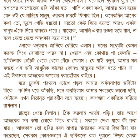
মনে আছে শিখর একটা মশাল জ্বেলেছিল। বলেছিল প্রাচীন যুগে তো
মশালের আলোতেই ছবি আঁকা হত। খালি একটা কথা, আমার মনে হচ্ছে
যেন ওই যে নাচিয়ে মানুষ, ওরকম চারটে ফিগার ছিল। অনেকদিন আগের
কথা তো, ভুলে গেছি হয়তো
।
নয়তো কেউ গিয়ে হয়তো আরও একটা
মানুষ এঁকে দিয়ে থাকতে পারে। যাহোক, আপনি এবার রওনা হয়ে যান, না
হলে যেতে যেতে অন্ধকার হয়ে যাবে।”
ওনাকে ধন্যবাদ জানিয়ে বেরিয়ে এলাম। মনের মধ্যেটা কেমন
করছে লিখে বোঝাতে পারব না
।
খেয়াল নেই কোথায় পা ফেলছি –
দু’তিনবার হোঁচট খেতে খেতে বেঁচে গেলাম। যে যাই বলুন, আমার মন
বলছে এই ছবি আধুনিক কালের কোনও মানুষের আঁকা হতে পারে না।
এই উদ্দামতা আজকের জগতের ধরাছোঁয়ার বাইরে।
ঘরে ঢুকেই প্রথমে চোখে পড়ল আমার অর্ধসমাপ্ত ছবিটার
দিকে। ক’দিন ধরে আঁকছি, মনে করছিলাম আমার সবচেয়ে ভালো ছবি,
সেটাকে এখন নিতান্ত প্রাণহীন মনে হচ্ছে। কাগজটা একদিকে সরিয়ে
রাখলাম।
রাত্রে খেয়ে নিলাম। ঠিক করলাম শুয়েই পড়ি। তার আগে
আজকের সব কথা তোকে লিখে রাখছি। সকালে দেখা যাবে কী করা
যায়। আজকাল তো ছবির বয়স মাপার নানারকম কায়দা বিজ্ঞানীরা বার
করেছেন, সেরকম কোনওভাবে ঐ ছবিগুলো কত পুরানো নিশ্চয় বোঝা