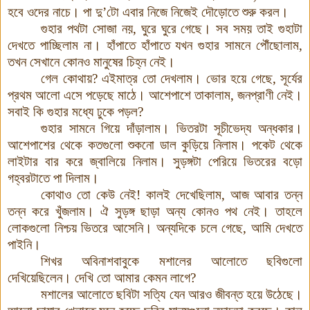
হবে ওদের নাচে। পা দু’টো এবার নিজে নিজেই দৌড়োতে শুরু করল।
গুহার পথটা সোজা নয়, ঘুরে ঘুরে গেছে
।
সব সময় তাই গুহাটা
দেখতে পাচ্ছিলাম না। হাঁপাতে হাঁপাতে যখন গুহার সামনে পৌঁছোলাম,
তখন সেখানে কোনও মানুষের চিহ্ন নেই।
গেল কোথায়? এইমাত্র তো দেখলাম। ভোর হয়ে গেছে, সূর্যের
প্রথম আলো এসে পড়েছে মাঠে। আশেপাশে তাকালাম, জনপ্রাণী নেই
।
সবাই কি গুহার মধ্যে ঢুকে পড়ল?
গুহার সামনে গিয়ে দাঁড়ালাম। ভিতরটা সূচীভেদ্য অন্ধকার।
আশেপাশের থেকে কতগুলো শুকনো ডাল কুড়িয়ে নিলাম। পকেট থেকে
লাইটার বার করে জ্বালিয়ে নিলাম। সুড়ঙ্গটা পেরিয়ে ভিতরের বড়ো
গহ্বরটাতে পা দিলাম।
কোথাও তো কেউ নেই! কালই দেখেছিলাম, আজ আবার তন্ন
তন্ন করে খুঁজলাম। ঐ সুড়ঙ্গ ছাড়া অন্য কোনও পথ নেই। তাহলে
লোকগুলো নিশ্চয় ভিতরে আসেনি। অন্যদিকে চলে গেছে, আমি দেখতে
পাইনি।
শিখর অবিনাশবাবুকে মশালের আলোতে ছবিগুলো
দেখিয়েছিলেন। দেখি তো আমার কেমন লাগে?
মশালের আলোতে ছবিটা সত্যি যেন আরও জীবন্ত হয়ে উঠেছে।