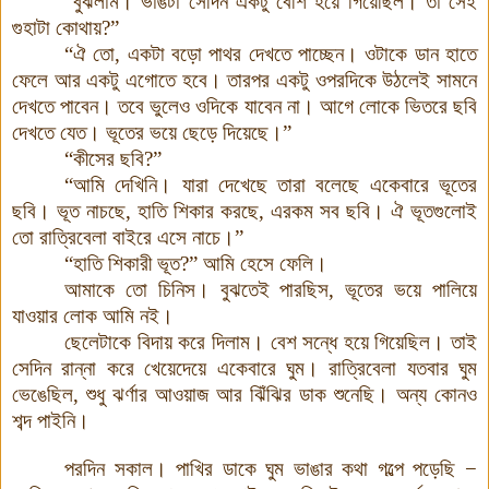
“বুঝলাম
।
ভাঙটা সেদিন একটু বেশি হয়ে গিয়েছিল। তা সেই
গুহাটা কোথায়?”
“ঐ তো, একটা বড়ো পাথর দেখতে পাচ্ছেন। ওটাকে ডান হাতে
ফেলে আর একটু এগোতে হবে
।
তারপর একটু ওপরদিকে উঠলেই সামনে
দেখতে পাবেন। তবে ভুলেও ওদিকে যাবেন না। আগে লোকে ভিতরে ছবি
দেখতে যেত। ভূতের ভয়ে ছেড়ে দিয়েছে।”
“কীসের ছবি?”
“আমি দেখিনি। যারা দেখেছে তারা বলেছে একেবারে ভূতের
ছবি। ভূত নাচছে, হাতি শিকার করছে, এরকম সব ছবি। ঐ ভূতগুলোই
তো রাত্রিবেলা বাইরে এসে নাচে।”
“হাতি শিকারী ভূত?” আমি হেসে ফেলি।
আমাকে তো চিনিস। বুঝতেই পারছিস, ভূতের ভয়ে পালিয়ে
যাওয়ার লোক আমি নই।
ছেলেটাকে বিদায় করে দিলাম। বেশ সন্ধে হয়ে গিয়েছিল
।
তাই
সেদিন রান্না করে খেয়েদেয়ে একেবারে ঘুম। রাত্রিবেলা যতবার ঘুম
ভেঙেছিল, শুধু ঝর্ণার আওয়াজ আর ঝিঁঝির ডাক শুনেছি। অন্য কোনও
শব্দ পাইনি।
পরদিন সকাল। পাখির ডাকে ঘুম ভাঙার কথা গল্পে পড়েছি −