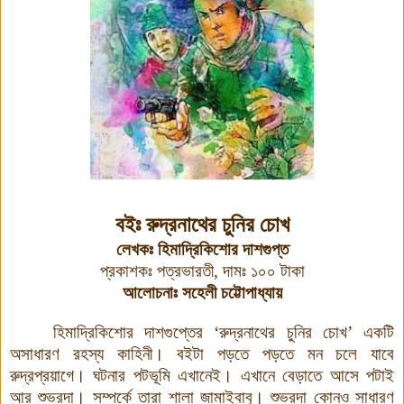
বইঃ
রুদ্রনাথের চুনির চোখ
লেখকঃ
হিমাদ্রিকিশোর দা
শ
গুপ্ত
প্রকাশকঃ
পত্রভারতী
, দামঃ ১০০ টাকা
আলোচনাঃ সহেলী চট্টোপাধ্যায়
হিমাদ্রিকিশোর দা
শ
গুপ্তের
‘
রুদ্রনাথের চুনির চোখ
’
একটি
অসাধারণ রহস্য কাহিনী। বইটা পড়তে পড়তে মন চলে যাবে
রুদ্রপ্রয়াগে। ঘটনার পটভূমি এখানেই। এখানে বেড়াতে আসে পটাই
আর শুভ্রদা। সম্পর্কে তারা শালা জামাইবাবু। শুভ্রদা কোনও সাধারণ