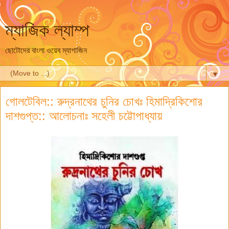
ম্যাজিক ল্যাম্প
ছোটোদের বাংলা ওয়েব ম্যাগাজিন
▼
গোলটেবিল:: রুদ্রনাথের চুনির চোখঃ হিমাদ্রিকিশোর
দাশগুপ্ত:: আলোচনাঃ সহেলী চট্টোপাধ্যায়