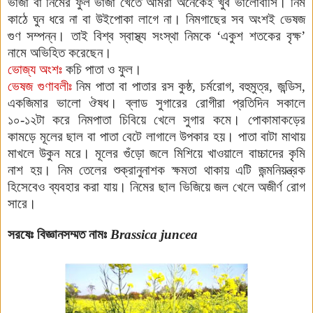
ভাজা বা নিমের ফুল ভাজা খেতে আমরা অনেকেই খুব ভালোবাসি। নিম
কাঠে ঘুন ধরে না বা উইপোকা লাগে না। নিমগাছের সব অংশই ভেষজ
গুণ সম্পন্ন। তাই বিশ্ব স্বাস্থ্য সংস্থা নিমকে ‘একুশ
শতকের
বৃক্ষ’
নামে
অভিহিত
করেছেন।
ভোজ্য অংশঃ
কচি পাতা ও ফুল।
ভেষজ গুণাবলীঃ
নিম পাতা বা পাতার রস
কুষ্ঠ, চর্মরোগ, বহুমুত্র, জন্ডিস,
একজিমার ভালো ঔষধ। ব্লাড সুগারের রোগীরা প্রতিদিন সকালে
১০-১২টা করে নিমপাতা চিবিয়ে খেলে সুগার কমে। পোকামাকড়ের
কামড়ে মূলের ছাল বা পাতা বেটে লাগালে উপকার হয়। পাতা বাটা মাথায়
মাখলে উকুন মরে। মূলের গুঁড়ো জলে মিশিয়ে খাওয়ালে বাচ্চাদের কৃমি
নাশ হয়। নিম তেলের শুক্রানুনাশক ক্ষমতা থাকায় এটি জন্মনিয়ন্ত্রক
হিসেবেও ব্যবহার করা যায়। নিমের ছাল ভিজিয়ে জল খেলে অজীর্ণ রোগ
সারে।
সরষেঃ
বিজ্ঞানসম্মত নামঃ
Brassica juncea