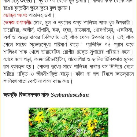
নাম
Joyweed
।
প্রতি পর্ব থেকে মূল জন্মায়। পাতার কক্ষ থেকে সাদা
রঙের বৃন্তহীন ক্ষুদে ক্ষুদে ফুল জন্মায়।
ভোজ্য অংশঃ
পাতাসহ ডগা।
ভেষজ গুণাবলীঃ
চোখ, চুল ও ত্বকের জন্য শালিঞ্চা শাক খুব উপকারী।
ডায়েরিয়া, অজীর্ন, হাঁপানি, কফ, জ্বর, রাতকানা, খোসপাঁচড়া, একজিমা,
অর্শ ও অন্ত্রে ঘায়ের চিকিৎসায় এই শাক খেলে উপকার হয়। এই শাক
খেলে মায়ের স্তনদুগ্ধের পরিমাণ বাড়ে।
প্রতিদিন ৭৫ গ্রাম করে
শালিঞ্চা শাক খেলে ডায়াবেটিস রোগীর রক্তে
সুগারের পরিমাণ কমে।
চোখে জল পড়া, কনজাংক্টিভাইটিস, মায়োপিয়া ও ছানির চিকিৎসায় মূলের
রস ব্যবহৃত হয়। গোরুর দুধের সাথে শালিঞ্চা পাতার রস মিশিয়ে খেলে
শরীরে শক্তি ও জীবনীশক্তি বাড়ে। কাঁটা বা হুল বিঁধলে ক্ষতস্থানে
শালিঞ্চা পাতা বেটে লাগালে কাজ দেয়।
জয়ন্তীঃ
বিজ্ঞানসম্মত নামঃ
Sesbaniasesban