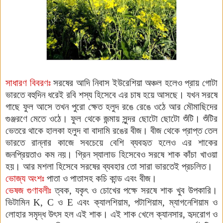
সাধারণ বিবরণঃ
সরষের আদি নিবাস ইউরেশিয়া অঞ্চল হলেও প্রায় গোটা
ভারতে বহুদিন ধরেই রবি শস্য হিসেবে এর চাষ হয়ে আসছে। যখন সরষে
গাছে ফুল আসে তখন পুরো ক্ষেত হলুদ রঙে রেঙে ওঠে আর মৌমাছিদের
গুঞ্জরণে মেতে ওঠে। ফুল থেকে জন্মায় সুন্দর ছোটো ছোটো
শুঁটি। শুঁটির
ভেতরে থাকে হালকা হলুদ বা বাদামি রঙের বীজ। বীজ থেকে প্রাপ্ত তেল
ভারতে রান্নার কাজে সবচেয়ে বেশি ব্যবহৃত হলেও এর শাকের
জনপ্রিয়তাও কম নয়। গ্রিন স্যালাড হিসেবেও সরষে শাক কাঁচা খাওয়া
হয়। আর মশলা হিসেবে সরষের ব্যবহার তো সারা ভারতেই প্রচলিত।
ভোজ্য অংশঃ
পাতা ও পাতাসহ কচি কান্ড এবং বীজ
।
ভেষজ গুণাবলীঃ
ত্বক, যকৃৎ ও চোখের পক্ষে সরষে শাক খুব উপকারি।
ভিটামিন
K, C
ও
E
এবং ক্যালশিয়াম, পটাশিয়াম, ম্যাগনেশিয়াম ও
লোহার সমৃদ্ধ উৎস হল এই শাক। এই শাক খেলে ক্যানসার, হৃদরোগ ও