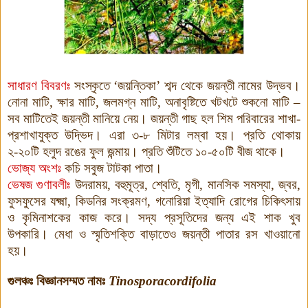
সাধারণ বিবরণঃ
সংস্কৃতে ‘জয়ন্তিকা’
শব্দ
থেকে
জয়ন্তী
নামের
উদ্ভব।
নোনা মাটি, ক্ষার মাটি, জলমগ্ন মাটি, অনাবৃষ্টিতে খটখটে শুকনো মাটি –
সব
মাটিতেই
জয়ন্তী
মানিয়ে
নেয়।
জয়ন্তী
গাছ
হল
শিম
পরিবারের শাখা-
প্রশাখাযুক্ত উদ্ভিদ। এরা ৩-৮ মিটার লম্বা হয়। প্রতি থোকায়
২-২০টি হলুদ রঙের ফুল জন্মায়।
প্রতি শুঁটিতে ১০-৫০টি বীজ থাকে।
ভোজ্য অংশঃ
কচি সবুজ টাটকা পাতা
।
ভেষজ গুণাবলীঃ
উদরাময়, বহুমূত্র, শ্বেতি, মৃগী, মানসিক সমস্যা, জ্বর,
ফুসফুসের যক্ষ্মা, কিডনির সংক্রমণ, গনোরিয়া ইত্যাদি রোগের চিকিৎসায়
ও কৃমিনাশকের কাজ করে। সদ্য প্রসূতিদের জন্য এই শাক খুব
উপকারি। মেধা ও স্মৃতিশক্তি বাড়াতেও জয়ন্তী পাতার রস খাওয়ানো
হয়।
গুলঞ্চঃ
বিজ্ঞানসম্মত নামঃ
Tinosporacordifolia