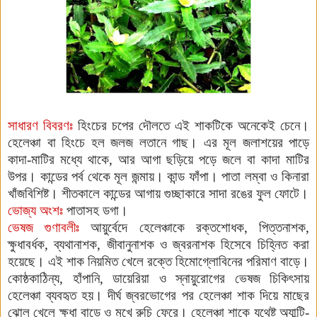
সাধারণ বিবরণঃ
হিংচের চপের দৌলতে এই শাকটিকে অনেকেই চেনে।
হেলেঞ্চা বা
হিংচে হল জলজ লতানে গাছ। এর মূল জলাশয়ের পাড়ে
কাদা-মাটির মধ্যে থাকে, আর আগা ছড়িয়ে পড়ে জলে বা কাদা মাটির
উপর। কান্ডের পর্ব থেকে মূল জন্মায়। কান্ড ফাঁপা। পাতা লম্বা ও কিনারা
খাঁজবিশিষ্ট। শীতকালে কান্ডের আগায় গুচ্ছাকারে সাদা রঙের ফুল ফোটে।
ভোজ্য অংশঃ
পাতাসহ ডগা।
ভেষজ গুণাবলীঃ
আয়ুর্বেদে হেলেঞ্চাকে রক্তশোধক, পিত্তনাশক,
ক্ষুধাবর্ধক, ব্যথানাশক, জীবানুনাশক ও জ্বরনাশক হিসেবে চিহ্নিত করা
হয়েছে। এই শাক নিয়মিত খেলে রক্তে হিমোগ্লোবিনের পরিমাণ বাড়ে।
কোষ্ঠকাঠিন্য, হাঁপানি, ডায়েরিয়া ও স্নায়ুরোগের ভেষজ চিকিৎসায়
হেলেঞ্চা ব্যবহৃত হয়। দীর্ঘ জ্বরভোগের পর হেলেঞ্চা শাক দিয়ে মাছের
ঝোল খেলে ক্ষুধা বাড়ে ও মুখে রুচি ফেরে। হেলেঞ্চা শাকে যথেষ্ট অ্যান্টি-