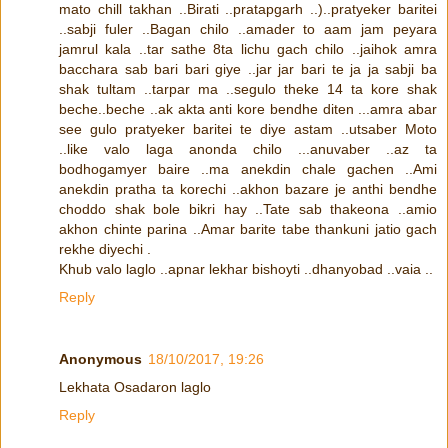
mato chill takhan ..Birati ..pratapgarh ..)..pratyeker baritei
..sabji fuler ..Bagan chilo ..amader to aam jam peyara
jamrul kala ..tar sathe 8ta lichu gach chilo ..jaihok amra
bacchara sab bari bari giye ..jar jar bari te ja ja sabji ba
shak tultam ..tarpar ma ..segulo theke 14 ta kore shak
beche..beche ..ak akta anti kore bendhe diten ...amra abar
see gulo pratyeker baritei te diye astam ..utsaber Moto
..like valo laga anonda chilo ...anuvaber ..az ta
bodhogamyer baire ..ma anekdin chale gachen ..Ami
anekdin pratha ta korechi ..akhon bazare je anthi bendhe
choddo shak bole bikri hay ..Tate sab thakeona ..amio
akhon chinte parina ..Amar barite tabe thankuni jatio gach
rekhe diyechi .
Khub valo laglo ..apnar lekhar bishoyti ..dhanyobad ..vaia ..
Reply
Anonymous
18/10/2017, 19:26
Lekhata Osadaron laglo
Reply