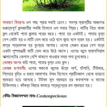
সাধারণ বিবরণঃ
ওল গাছ প্রায় সবাই চেনে। সমগ্র ক্রান্তীয় অঞ্চলের
গুরুত্বপূর্ণ কন্দজাতীয় সবজি হিসাবে ওল সবার প্রিয়। মাটির নি
চে থাকা
কন্দ থেকেই পাতা জন্মায় পরের বছর। পাতা হয় একটাই। পাতার বৃন্ত
বেশ মোটা হয় ও মাটি ভেদ করে ওঠে বলে কান্ড বলে ভ্রম হয়। একটাই
মাত্র পত্রফলক হয় বৃন্তের আগায়। ওলের মেরুন রঙের বেশ বড়ো
একটা পুষ্পমঞ্জরী মাটি ভেদ করে উঠে আসে। ওলের কন্দে ক্যালসিয়াম
অক্সালেটের কেলাস বেশি থাকলে খাওয়ার সময় গলা চুলকোয়।
ভোজ্য অংশঃ
কচি পাতা, পাতার বৃন্ত এবং কন্দ।
ভেষজ গুণাবলীঃ
ওলের শুকনো কন্দের গুঁড়ো অর্শ, হাঁপানি, টিউমার,
প্লিহার বৃদ্ধি ও রক্ত আমাশার ঔষধ হিসেবে প্রাচীনকাল থেকে ভারতে
ব্যবহৃত হয়ে আসছে। টাটকা মূল ব্যবহৃত হয় কফনাশক ও বাতের
চিকিৎসায়। কাঁকড়া বিছার কামড়ে পত্রবৃন্তের রস ব্যবহৃত হয়।
কেঁউঃ
বিজ্ঞানসম্মত নামঃ
Costusspeciosus