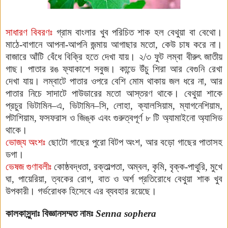
সাধারণ বিবরণঃ
গ্রাম বাংলার খুব পরিচিত শাক হল বেথুয়া বা বেথো।
মাঠে-বাগানে আপনা-আপনি জন্মায় আগাছার মতো, কেউ চাষ করে না।
বাজারে আঁটি বেঁধে বিক্রি হতে দেখা যায়। ২/৩ ফুট লম্বা বীরুৎ জাতীয়
গাছ। পাতার রঙ ফ্যাকাশে সবুজ। কান্ডে উঁচু শিরা আর বেগুনি রেখা
দেখা যায়। লম্বাটে পাতার ওপরে বেশি মোম থাকায় জল ধরে না, আর
পাতার নিচে সাদাটে পাউডারের মতো আস্তরণ থাকে। বেথুয়া শাকে
প্রচুর ভিটামিন–এ, ভিটামিন–সি, লোহা, ক্যালসিয়াম, ম্যাগনেশিয়াম,
পটাশিয়াম, ফস
ফ
রাস ও জিঙ্ক এবং গুরুত্বপূর্ণ ৮ টি অ্যামাইনো
অ্যাসিড
থাকে।
ভোজ্য অংশঃ
ছোটো গাছের পুরো বিটপ অংশ, আর বড়ো গাছের পাতাসহ
ডগা।
ভেষজ গুণাবলীঃ
কোষ্ঠবদ্ধতা, রক্তাল্পতা, অম্বল, কৃমি, বৃক্ক-পাথুরি, মুখে
ঘা, পায়েরিয়া, ত্বকের রোগ, বাত ও অর্শ প্রতিরোধে বেথুয়া শাক খুব
উপকারী। গর্ভরোধক হিসেবে এর ব্যবহার রয়েছে।
কালকাসুন্দাঃ
বিজ্ঞানসম্মত নামঃ
Senna sophera