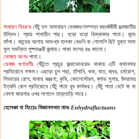
সাধারণ বিবরণঃ
ঘেঁটু হল অসাধারণ ভেষজগুণসম্পন্ন বহুবর্ষজীবী গুল্মজাতীয়
উদ্ভিদ। প্রায় শাখাহীন গাছ। বড়ো বড়ো
ডিম্বাকার পাতা। কান্ড
ফাঁপা। কান্ডের
আগায় অসংখ্য হালকা বেগুনি বা গোলাপি ছিট যুক্ত সাদা
ফুল সমন্বিত পুষ্পমঞ্জরী জন্মায়। পাকা ফলের রঙ কালো।
ভোজ্য অংশঃ
পাতা।
ভেষজ গুণাবলীঃ
ঘেঁটুতে প্রচুর ফ্ল্যাভোনয়েড থাকায় এটি ক্যানসার
প্রতিরোধে সক্ষম। এছাড়া চুল পড়া, হাঁপানি, কফ, বাত, জ্বর, চর্মরোগ,
লিভারের রোগ, মাথার যন্ত্রণা, কৃমি, কোলেস্টেরল, ব্লাড সুগার, উদরাময়
ইত্যদি রোগ প্রতিরো
ধে ঘেঁটু পাতা খুব কার্যকর। ঘেঁটু পাতা বেটে ঘা বা
ফোলা জায়গার ওপর লাগালে তাড়াতাড়ি সারে।
হেলেঞ্চা বা হিংচেঃ
বিজ্ঞানসম্মত নামঃ
Enhydrafluctuans