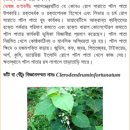
ভেষজ গুণাবলীঃ
শ্বাসতন্ত্রঘটিত যে কোনও রোগ সারাতে পটল পাতা
উপকারি। রক্তবর্ধক ও রক্তশোধক হিসেবে এবং লিভার ও চর্ম রোগ
সারাতে পটল পাতা খুব কার্যকর। ডায়াবেটিসে আক্রান্ত ব্যক্তিদের
রক্তে শর্করার পরিমাণ কমাতে এবং রক্তে খারাপ কোলেস্টেরল কমাতে
পটল পাতার কার্যকরী ভূমিকা বিজ্ঞানীরা প্রমাণ করেছেন। পটল পাতা
নিয়মিত খেলে কোষ্ঠকাঠিন্য ও মানসিক অস্থিরতা দূর হয়। পটল পাতা
ক্ষিদে ও হজমশক্তি বাড়ায়। জন্ডিস, কফ, জ্বর, পিত্তজ্বর, টাইফয়েড,
অর্শ, কৃমি, ডায়েরিয়া ইত্যাদি রোগে পটল পাতা খেলে কাজ দেয়।
ক্ষতস্থানে পটল পাতার রস লাগালে তাড়াতাড়ি সারে।
ভাঁট বা ঘেঁটুঃ
বিজ্ঞানসম্মত নামঃ
Clerodendruminfortunatum