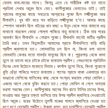
যেতাম বাবা-মায়ের সাথে। কিন্তু এতে যে শারীরিক কষ্ট হত তাতে
প্রতিমা দেখার আনন্দ উবে যেত। কালীপুজোর বেলাতেও তাই। তাই
গ্রামের মানুষের কাছে সবচেয়ে আগ্রহের পুজো ছিল লক্ষ্মীপুজো আর
দীপাবলি
।
খুব ঘটা করে সব বাড়িতে
লক্ষ্মীপুজো হ
’
ত। আমার কাছে
স্পেশাল আকর্ষণ ছিল খইয়ের ধান বাছা ও উনুন থেকে সদ্য নামানো গুড়
মাখানো নারকেল কোরা গোল্লা পাকিয়ে নাড়ু বানানো। ঠিক তার পরের
আকর্ষণ ছিল দীপাবলি ও গোয়াল পুজো। দীপাবলি মানেই মাটির প্রদীপ
তৈরি করা। তখন বিদ্যুৎহীন আমাদের গ্রামে দীপাবলিতে বাড়ি বাড়ি
প্রদীপ জ্বালানো হত
।
মোমবাতির চল ছিল না
, কিংবা বলা ভালো
মোমবাতি কেনার মতো সামর্থ্য মানুষের ছিল না
।
পুকুরপাড় থেকে কাদা
তুলে তা ভালো করে চটকে চটকে বানাতাম প্রদীপ। সেগুলোকে প্রতিদিন
দিনের বেলা উঠোনে শুকোতে দিতাম। কার্পাস তুলো দিয়ে
, কিংবা পুরোনো
ধুতি ছেঁড়া পাকিয়ে সলতে বানাতাম। পাশের গ্রামে থাকা একমাত্র ধান
ভাঙানো মেশিনের মালিকের কাছ থেকে সংগ্রহ করতাম পোড়া মোবিল।
এজন্য আগে থেকে বুকিং করতে হত। পোড়া মোবিল না পেলে অগত্যা
ভরসা সরষের তেল। কালীপুজোর আগের দিন রাতে টালির চালের উপর,
দাওয়ায় আর পুকুরে তক্তা ভাসিয়ে তার উপর প্রদীপ জ্বালিয়ে দেওয়াতেই
ছিল আনন্দ। ঘরের উঠোনে তুলসী মঞ্চের সামনে জ্বালিয়ে দেওয়া হত
গুণে গুণে চোদ্দোটা প্রদীপ। ঠাকুমা বলত, ভূত চতুর্দশীতে চোদ্দোটা প্রদীপ