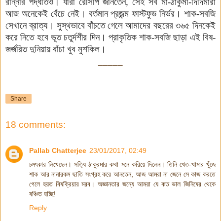
রান্নার পদ্ধতিও। যাঁরা রেসিপি জানতেন, সেই সব মা-ঠাকুমা-দিদিমারা
আজ অনেকেই বেঁচে নেই। বর্তমান প্রজন্ম ফাস্টফুড নির্ভর। শাক-সবজি
সেখানে ব্রাত্য। সুস্থভাবে বাঁচতে গেলে আমাদের বছরের ৩৬৫ দিনকেই
করে নিতে হবে ভূত চতুর্দশীর দিন। প্রাকৃতিক শাক-সবজি ছাড়া এই বিষ-
জর্জরিত দুনিয়ায় বাঁচা খুব মুশকিল।
_____
Share
18 comments:
Pallab Chatterjee
23/01/2017, 02:49
চমৎকার লিখেছেন। সত্যি ঠাকুরমার কথা মনে করিয়ে দিলেন। তিনি খেত-খামার খুঁজে
শাক আর নানারকম ছাতি সংগ্রহ করে আনতেন, আজ আমরা না জেনে সে কাজ করতে
গেলে হয়ত বিষক্রিয়ার মরব। অজ্ঞানতার জন্যে আমরা যে কত ভাল জিনিষের থেকে
বঞ্চিত হচ্ছি!
Reply