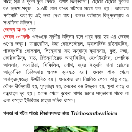
গাছে স্ত্রী ও পুরুষ ফুল ফোটে, অর্থাৎ ভিন্নবাসী। ছোটো ছোটো ফুলের
রঙ হলদে-সবুজ। ১-৩টি লাল রঙের মটরের মতো ফল হয়। ভারতের
পর্ণমোচী অরণ্যে এই লতা দেখা যায়। গুলঞ্চ বর্তমানে বিলুপ্তপ্রায় ও
সংরক্ষিত উদ্ভিদ।
ভোজ্য অংশঃ
পাতা।
ভেষজ গুণাবলীঃ
গুলঞ্চকে স্বর্গীয় উদ্ভিদ বলে গণ্য করা হয় এর ভেষজ
গুণের জন্য। ডায়াবেটিস, উচ্চ কোলেস্টেরল, অ্যালার্জিক রাইনাইটিস,
পাকস্থলীর গোলমাল, লিম্ফোমা সহ অন্যান্য ক্যানসার, কুষ্ঠ, যক্ষ্মা,
কোষ্ঠকাঠিন্য, বাত, রিউম্যাটয়েড আর্থ্রাইটিস, হেপাটাইটিস, পেপটিক
আলসার, গনোরিয়া, সিফিলিস, শোথ, জ্বর ইত্যদি নানা রোগের
আয়ুর্বেদিক চিকিৎসায় গুলঞ্চ ব্যবহৃত হয়। গুলঞ্চ শাক খেলে
অনাক্রম্যতন্ত্র উজ্জীবিত হয়। গুলঞ্চের রস নিয়মিত খেলে আয়ু বাড়ে,
যৌবন দীর্ঘস্থায়ী হয়, সুস্বাস্থ্য হয়, ত্বকের রঙ উজ্জ্বল হয়, ক্ষুধা বাড়ে ও
বন্ধ্যাত্ব দূর হয়। গুলঞ্চ খেলে বৃক্কে পাথর জমার সম্ভাবনা থাকে না
এবং রক্তে ইউরিয়ার মাত্রা সঠিক থাকে।
পলতা বা পটল পাতাঃ
বিজ্ঞানসম্মত নামঃ
Trichosanthesdioica