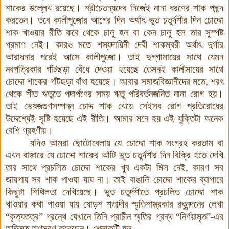
শাকের উল্লেখ রয়েছে। শ্রীচৈতন্যদেব নিজেই নানা ধরণের শাক পছন্দ
করতেন। তবে কালীপুজোর আগের দিন অর্থাৎ ভূত চতুর্দশীর দিন চোদ্দো
শাক খাওয়ার রীতি কবে থেকে চালু হল বা কেন চালু হল তার সুস্পষ্ট
প্রমাণ নেই। কারও মতে শস্যদায়িনী দেবী শাকম্বরী অর্থাৎ দুর্গার
আরাধনার পরেই আসে কালীপুজো। তাই দুগ্‌গামায়ের সাথে যেমন
নবপত্রিকার গাঁটছড়া বেঁধে দেওয়া হয়েছে তেমনই কালীমায়ের সাথে
চোদ্দো শাকের গাঁটছড়া বাঁধা হয়েছে। আবার সমাজবিজ্ঞানীদের মতে, শরৎ
থেকে শীত ঋতুতে পদার্পণের সময় ঋতু পরিবর্তনজনিত নানা রোগ হয়।
তাই ভেষজগুণসম্পন্ন চোদ্দ শাক খেয়ে সেইসব রোগ প্রতিরোধের
উদ্দেশ্যেই সৃষ্টি হয়েছে এই রীতি। আমার মনে হয় এই যুক্তিটা অনেক
বেশি গ্রহণীয়।
যদিও আমরা ছোটোবেলায় যে চোদ্দো শাক সংগ্রহ করতাম বা
এখন বাজারে যে চোদ্দো শাকের আঁটি ভূত চতুর্দশীর দিন বিক্রি হতে দেখি
তার সাথে প্রচলিত চোদ্দো শাকের খুব একটা মিল নেই, কারণ সব
জায়গায় সব শাক পাওয়া যায় না। তাই বাঙালি চোদ্দো শাকের ব্যাপারে
কিছুটা শিথিলতা দেখিয়েছে। ভুত চতুর্দশীতে প্রচলিত চোদ্দো শাক
খাওয়ার কথা পাওয়া যায় ষোড়শ
শতাব্দীর স্মৃতিশাস্ত্রকার রঘুনন্দনের লেখা
“কৃত্যতত্ব”
গ্রন্থে
যেখানে
তিনি
প্রাচীন
স্মৃতির
গ্রন্থ
“নির্ণয়ামৃত”-এর
অভিমত
অণুসরণ
করেছেন।
শ্লোকটি হল –