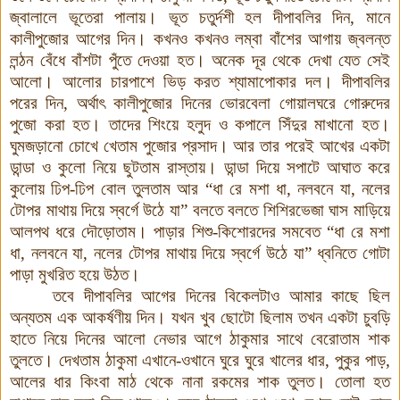
জ্বালালে ভূতেরা পালায়। ভূত চতুর্দশী হল দীপাবলির দিন, মানে
কালীপুজোর আগের দিন। কখনও কখনও লম্বা বাঁশের আগায় জ্বলন্ত
লন্ঠন বেঁধে বাঁশটা পুঁতে দেওয়া হত। অনেক দূর থেকে দেখা যেত সেই
আলো। আলোর চারপাশে ভি
ড় করত শ্যামাপোকার দল। দীপাবলির
পরের দিন, অর্থাৎ কালীপুজোর দিনের ভোরবেলা গোয়ালঘরে গোরুদের
পুজো করা হত। তাদের শিংয়ে হলুদ ও কপালে সিঁদুর মাখানো হত।
ঘুমজড়ানো চোখে খেতাম পুজোর প্রসাদ। আর তার পরেই আখের একটা
ডান্ডা ও কুলো নিয়ে ছুটতাম রাস্তায়। ডান্ডা দিয়ে সপাটে আঘাত করে
কুলোয় ঢিপ-ঢিপ বোল তুলতাম আর “ধা
রে
মশা
ধা, নলবনে
যা, নলের
টোপর
মাথায়
দিয়ে
স্বর্গে
উঠে
যা”
বলতে
বলতে
শিশিরভেজা
ঘাস
মাড়িয়ে
আলপথ
ধরে
দৌড়োতাম।
পাড়ার শিশু-কিশোরদের সমবেত “ধা
রে
মশা
ধা, নলবনে
যা, নলের
টোপর
মাথায়
দিয়ে
স্বর্গে
উঠে
যা”
ধ্বনিতে গোটা
পাড়া মুখরিত হয়ে উঠত।
তবে দীপাবলির আগের দিনের বিকেলটাও আমার কাছে ছিল
অন্যতম এক আকর্ষণীয় দিন। যখন খুব ছোটো ছিলাম তখন একটা চুবড়ি
হাতে নিয়ে দিনের আলো
নেভার আগে ঠাকুমার সাথে বেরোতাম শাক
তুলতে। দেখতাম ঠাকুমা এখানে-ওখানে ঘুরে ঘুরে খালের ধার, পুকুর পাড়,
আলের ধার কিংবা মাঠ থেকে নানা রকমের শাক তুলত। তোলা হত