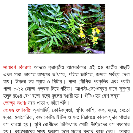
সাধারণ বিবরণঃ
আদতে ক্রান্তীয় আমেরিকার এই গুল্ম জাতীয় গাছটি
এখন সারা ভারতে রাস্তার দু’ধারে, পতিত
জমিতে, জঙ্গলে
সর্বত্র
দেখা
যায়।
উচ্চতা হয় প্রায় ৩ মিটার। পাতা যৌগিক প্রকৃতির এবং প্রতি
পাতা ৮-১২ জোড়া পত্রক নিয়ে গঠিত। আগস্ট-সেপ্টেম্বর মাসে সুদৃশ্য
হলুদ রঙের বেশ বড়ো বড়ো ফুলের মঞ্জরী হয়। শুঁটিও হয় বেশ লম্বা।
ভোজ্য অংশঃ
নরম পাতা ও কাঁচা শুঁটি।
ভেষজ গুণাবলীঃ
অ্যালার্জি, কোষ্ঠবদ্ধতা, হুপিং কাশি, কফ, জ্বর, বেতো
জ্বর, ম্যালেরিয়া, কঞ্জাংকটিভাইটিস ও ক্ষত নিরাময়ে কালকাসুন্দার পাতার
রস খাওয়া হয়। মৃগি রোগীদের চিকিৎসায় গোটা উদ্ভিদের রস ব্যবহার
হয়। রজঃস্রাবের সময় যন্ত্রণা হলে
মূলের ক্বাথ কাজ দেয়। আবার