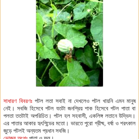
সাধারণ বিবরণঃ
পটল লতা সবাই না দেখলেও পটল খায়নি এমন মানুষ
নেই। সবজি হিসেবে পটল যতটা জনপ্রিয় শাক হিসেবে পটল পাতা বা
পলতা ততটাই অপরিচিত। পটল হল সহবাসী, একলিঙ্গ লতানে উদ্ভিদ।
এর পাতার আকার হৃৎপিন্ডের মতো। ভারতে পুরো গ্রীষ্ম, বর্ষা ও শরৎকাল
জুড়ে পটলই অন্যতম প্রধান সবজি।
ভোজ্য অংশঃ
পাতা ও ফল।