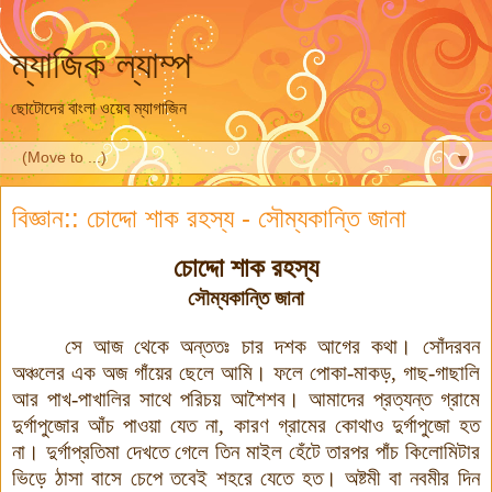
ম্যাজিক ল্যাম্প
ছোটোদের বাংলা ওয়েব ম্যাগাজিন
▼
বিজ্ঞান:: চোদ্দো শাক রহস্য - সৌম্যকান্তি জানা
চোদ্দো শাক রহস্য
সৌম্যকা
ন্তি জানা
সে আজ থেকে অন্ততঃ চার দশক আগের কথা। সোঁদরবন
অঞ্চলের এক অজ গাঁয়ের ছেলে আমি
।
ফলে পোকা-মাকড়, গাছ-গাছালি
আর পাখ-পাখালির সাথে পরিচয় আশৈশব। আমাদের প্রত্যন্ত গ্রামে
দুর্গাপুজোর আঁচ পাওয়া যেত না, কারণ গ্রামের কোথাও দুর্গাপুজো হত
না। দুর্গাপ্রতিমা দেখতে গেলে তিন মাইল হেঁটে তারপর পাঁচ কিলোমিটার
ভি
ড়ে ঠাসা বাসে চেপে তবেই শহরে যেতে হত। অষ্টমী বা নবমীর দিন