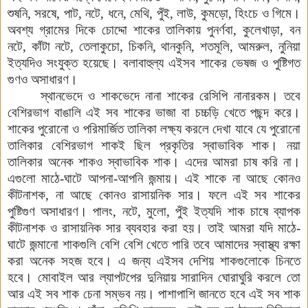
শুষনি, সরষে, পাট, নটে, ধনে, মেথি, পুঁই, লাউ, কুমড়ো, হিংচে ও গিমে।
অবশ্য গ্রামের দিকে চোদ্দো শাকের তালিকায় পুনর্ণবা, কুলেখাড়া, বন
নটে, কাঁটা নটে, তেলাকুচো, চিকনি,
থানকুনি, শতমূলি, আমরুল, নুনিয়া
ইত্যদিও সংযুক্ত হয়েছে। বলাবাহুল্য এইসব শাকের ভেষজ ও পুষ্টিগত
গুণও অসাধারণ।
স্থানভেদে ও শাকভেদে নানা শাকের রেসিপি নানারকম। তবে
বেশিরভাগ বাঙালি এই সব শাকের ভাজা বা চচ্চড়ি খেতে পছন্দ করে।
শাকের পুরোনো ও পরিমার্জিত তালিকা লক্ষ্য করলে দেখা যাবে যে পুরোনো
তালিকার বেশিরভাগ শাকই ছিল প্রকৃতির স্বাভাবিক শাক। নয়া
তালিকার অনেক শাকও স্বাভাবিক শাক। এদের আমরা চাষ করি
না।
এগুলো মাঠে-ঘাটে আপনা-আপনি জন্মায়। এই শাকে না আছে কোনও
কীটনাশক, না আছে কোনও রাসায়নিক সার। ফলে এই সব শাকের
পুষ্টিগু
ণ
অসাধারণ। পালং, নটে, মুলো, পুঁই ইত্যদি শাক চাষে ব্যাপক
কীটনাশক ও রাসায়নিক সার ব্যবহার করা হয়। তাই আমরা যদি মাঠে-
ঘাটে জন্মানো শাকগুলি বেশি বেশি খেতে পারি তবে আমাদের স্বাস্থ্য রক্ষা
করা অনেক সহজ হবে। এ জন্য এইসব দেশিয় শাকগুলোকে চিনতে
হবে। মোবাইল আর ল্যাপটপের দুনিয়ায় সারাদিন ঘোরাঘুরি করলে তো
আর এই সব শাক চেনা সম্ভব নয়। পাশাপাশি জানতে হবে এই সব শাক