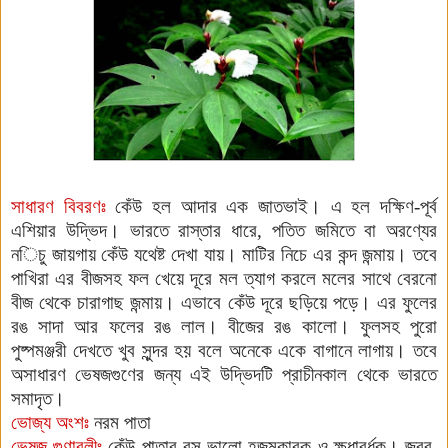
সাধারণ বিবরণঃ
কেঁউ হল আদার এক জাতভাই। এ হল
দক্ষিণ-পূর্ব
এশিয়ার উদ্ভিদ। ভারতে রাস্তার ধারে, পতিত জমিতে বা অরণ্যের
ন
ি
চু জায়গায় কেঁউ যথেষ্ট দেখা যায়। মাটির নি
চে এর কন্দ জন্মায়। তবে
পাখিরা এর বীজসহ ফল খেয়ে দূরে মল ত্যাগ করলে মলের সাথে বেরনো
বীজ থেকে চারাগাছ জন্মায়। এভাবে কেঁউ দূরে ছড়িয়ে পড়ে। এর ফুলের
রঙ সাদা আর ফলের রঙ লাল। বীজের রঙ কালো। ফুলসহ পুরো
পুষ্পমঞ্জরী দেখতে খুব সুন্দর হয় বলে অনেকে একে বাগানে লাগায়। তবে
অসাধারণ ভেষজগুণের জন্য এই উদ্ভিদটি প্রাচীনকাল থেকে ভারতে
সমাদৃত।
ভোজ্য অংশঃ
নরম পাতা
ভেষজ গুণাবলীঃ
কেঁউ পাতার রস
ভালো হজমকারক ও ক্ষুধাবর্ধক। জ্বর,