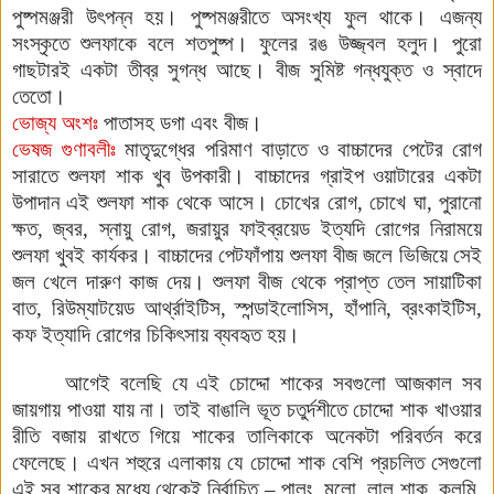
পুষ্পমঞ্জরী উৎপন্ন হয়। পুষ্পমঞ্জরীতে অসংখ্য ফুল থাকে। এজন্য
সংস্কৃতে শুলফাকে বলে শতপুষ্প
।
ফুলের রঙ উজ্জ্বল হলুদ। পুরো
গাছটারই একটা তীব্র সুগন্ধ আছে। বীজ সুমিষ্ট গন্ধযুক্ত ও স্বাদে
তেতো।
ভোজ্য অংশঃ
পাতাসহ ডগা এবং বীজ।
ভেষজ গুণাবলীঃ
মাতৃদুগ্ধের পরিমাণ বাড়াতে ও বাচ্চাদের পেটের রোগ
সারাতে শুলফা শাক খুব উপকারী। বাচ্চাদের গ্রাইপ ওয়াটারের একটা
উপাদান এই শুলফা শাক থেকে আসে
।
চোখের রোগ, চোখে ঘা, পুরানো
ক্ষত, জ্বর, স্নায়ু রোগ, জরায়ুর ফাইব্রয়েড ইত্যদি রোগের নিরাময়ে
শুলফা খুবই কার্যকর। বাচ্চাদের পেটফাঁপায় শুলফা বীজ জলে ভিজিয়ে সেই
জল খেলে দারুণ কাজ দেয়। শুলফা বীজ থেকে প্রাপ্ত তেল সায়াটিকা
বাত, রিউম্যাটয়েড আর্থ্রাইটিস, স্পন্ডাইলোসিস, হাঁপানি, ব্রংকাইটিস,
কফ ইত্যাদি রোগের চিকিৎসায় ব্যবহৃত হয়।
আগেই বলেছি যে এই চোদ্দো শাকের সবগুলো আজকাল সব
জায়গায় পাওয়া যায় না। তাই বাঙালি ভূত চতুর্দশীতে চোদ্দো শাক খাওয়ার
রীতি বজায় রাখতে গিয়ে শাকের তালিকাকে অনেকটা পরিবর্তন করে
ফেলেছে। এখন শহুরে এলাকায় যে চোদ্দো শাক বেশি প্রচলিত সেগুলো
এই সব শাকের মধ্যে থেকেই নির্বাচিত
– পালং, মুলো, লাল শাক, কলমি,