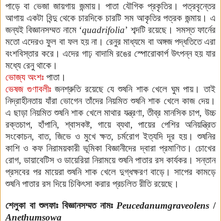
পাড়ে বা ভেজা জায়গায় জন্মায়। পাতা যৌগিক প্রকৃতির। পত্রবৃন্তের
আগায় একটা বিন্দু থেকে চারদিকে চারটি সম আকৃতির পত্রক জন্মায়। এ
জন্যই বিজ্ঞানসম্মত নামে ‘
quadrifolia
’
শব্দটি রয়েছে। সমস্ত ফার্নের
মতো এদেরও ফুল বা ফল হয় না। রেনুর মাধ্যমে বা অঙ্গজ পদ্ধতিতে এরা
বংশবিস্তার করে। এদের গাঢ় বাদামি রঙের স্পোরোকার্প উৎপন্ন হয় যার
মধ্যে রেনু থাকে।
ভোজ্য অংশঃ
পাতা।
ভেষজ গুণাবলীঃ
জনশ্রুতি রয়েছে যে শুষনি শাক খেলে ঘুম পায়। তাই
নিদ্রাহীনতায় যাঁরা ভোগেন তাঁদের নিয়মিত শুষনি শাক খেলে কাজ দেয়।
এ
ছা
ড়া
নিয়মিত শুষনি শাক খেলে মাথার যন্ত্রণা, তীব্র মানসিক চাপ, উচ্চ
রক্তচাপ,
হাঁপানি, শ্বাসকষ্ট, গায়ে ব্যথা, পায়ের পেশির অনিয়ন্ত্রিত
সংকোচন, বাত, জিভে ও মুখে ক্ষত, চর্মরোগ ইত্যদি দূর হয়।
শুষনির
কাশি ও কফ নিরাময়কারী ভূমিকা বিজ্ঞানীদের দ্বারা প্রমাণিত। চোখের
রোগ, ডায়াবেটিস ও
ডায়েরিয়া নিরাময়ে শুষনি পাতার রস কার্যকর।
সন্তান
প্রসবের পর মায়েরা শুষনি শাক খেলে দুগ্ধক্ষরণ বাড়ে। সাপের কামড়ে
শুষনি পাতার রস দিয়ে চিকিৎসা করার প্রচলিত রীতি রয়েছে।
শেলুকা বা শুলফাঃ
বিজ্ঞানসম্মত নামঃ
Peucedanumgraveolens
/
Anethumsowa