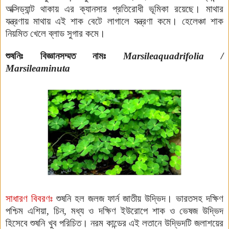
অক্সিড্যান্ট
থাকায় এর ক্যানসার প্রতিরোধী ভূমিকা রয়েছে। মাথার
যন্ত্রণায় মাথায় এই শাক বেটে লাগালে যন্ত্রণা কমে। হেলেঞ্চা শাক
নিয়মিত খেলে ব্লাড সুগার কমে।
শুষনিঃ
বিজ্ঞানসম্মত নামঃ
Marsileaquadrifolia /
Marsileaminuta
সাধারণ বিবরণঃ
শুষনি হল জলজ ফার্ন জাতীয় উদ্ভিদ। ভারতসহ দক্ষিণ
পশ্চিম এশিয়া, চিন, মধ্য ও দক্ষিণ ইউরোপে শাক ও ভেষজ উদ্ভিদ
হিসেবে শুষনি খুব পরিচিত। নরম কান্ডের এই লতানে উদ্ভিদটি জলাশয়ের