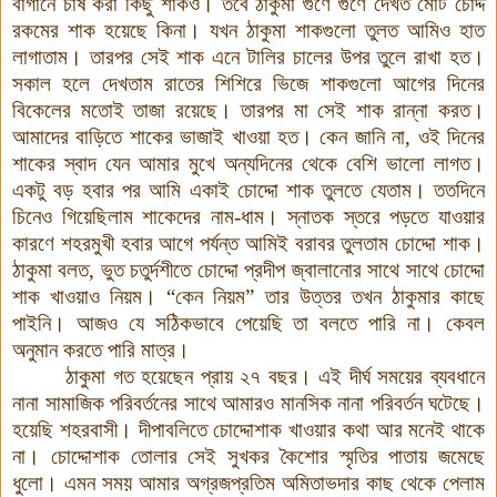
বাগানে চাষ করা কিছু শাকও। তবে ঠাকুমা গুণে গুণে দেখত মোট চোদ্দ
রকমের শাক হয়েছে কিনা
।
যখন ঠাকুমা শাকগুলো তুলত আমি
ও হাত
লাগাতাম। তারপর সেই শাক এনে টালির চালের উপর তুলে রাখা হত।
সকাল হলে দেখতাম রাতের শিশিরে ভিজে শাকগুলো আগের দিনের
বিকেলের মতোই তাজা রয়েছে। তারপর মা সেই শাক রান্না করত।
আমাদের বাড়িতে শাকের ভাজাই খাওয়া হত। কেন জানি না, ওই দিনের
শাকের স্বাদ যেন আমার মুখে অন্যদিনের থেকে বেশি ভালো লাগত।
একটু বড় হবার পর আমি একাই চোদ্দো শাক তুলতে যেতাম। ততদিনে
চিনেও গিয়েছিলাম শাকেদের নাম-ধাম। স্নাতক স্তরে পড়তে যাওয়ার
কারণে শহরমুখী হবার আগে পর্যন্ত আমিই বরাবর তুলতাম চোদ্দো শাক।
ঠাকুমা বলত, ভুত চতুর্দশীতে চোদ্দো প্রদীপ জ্বালানোর সাথে সাথে চোদ্দো
শাক খাওয়াও নিয়ম। “কেন
নিয়ম”
তার
উত্তর
তখন
ঠাকুমার
কাছে
পাইনি।
আজও
যে
সঠিকভাবে
পেয়েছি
তা
বলতে
পারি
না।
কেবল
অনুমান
করতে
পারি
মাত্র।
ঠাকুমা গত হয়েছেন প্রায় ২৭ বছর। এই দীর্ঘ সময়ের ব্যবধানে
নানা সামাজিক পরিবর্তনের সাথে আমারও মানসিক নানা পরিবর্তন ঘটেছে।
হয়েছি শহরবাসী। দীপাবলিতে চোদ্দোশাক খাওয়ার কথা আর মনেই থাকে
না। চোদ্দোশাক তোলার সেই সুখকর কৈশোর স্মৃতির পাতায় জমেছে
ধুলো। এমন সময় আমার অগ্রজপ্রতিম অমিতাভদার কাছ থেকে পেলাম