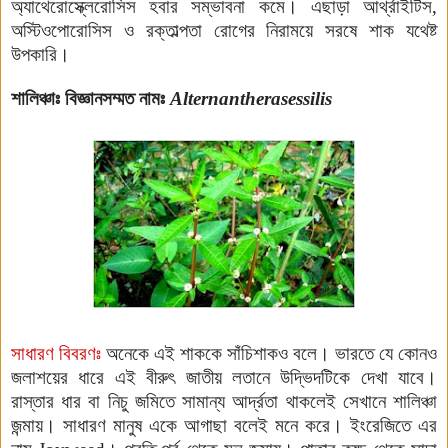
অ্যাথেরোস্ক্লেরোসিস হবার সম্ভাবনা কমে। এছাড়া আর্থ্রাইটিস,
অস্টিওপোরোসিস ও রক্তাল্পতা রোগের নিরাময়ে সরষে শাক যথেষ্ট
উপকারি।
শালিঞ্চাঃ
বিজ্ঞানসম্মত নামঃ
Alternantherasessilis
সাধারণ বিবরণঃ
অনেকে এই শাককে সাঁচিশাকও বলে।
ভারতে যে কোনও
জলাশয়ের ধারে এই বীরুৎ জাতীয় লতানে উদ্ভিদটিকে দেখা যাবে।
রাস্তার ধার বা নি
চু জমিতে সামান্য আর্দ্রতা থাকলেই সেখানে শালিঞ্চা
জন্মায়। সাধারণ মানুষ একে আগাছা
বলেই মনে করে। ইংরেজিতে এর