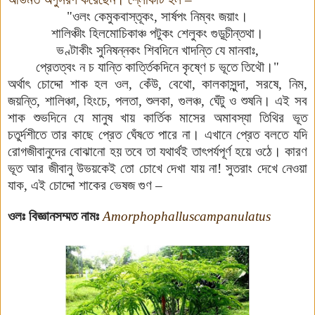
"
ওলং কেমুকবাস্তূকং
,
সার্ষপং নিম্বং জয়াং।
শালিঞ্চীং হিলমোচিকাঞ্চ পটুকং শেলুকং গুড়ূচীন্তথা।
ভণ্টাকীং সুনিষন্নকং শিবদিনে খাদন্তি যে মানবাঃ
,
প্রেতত্বং ন চ যান্তি কার্ত্তিকদিনে কৃষ্ণে চ ভূতে তিথৌ।"
অর্থাৎ চোদ্দো শাক হল ওল, কেঁউ, বেথো, কালকাসুন্দা, সরষে, নিম,
জয়ন্তি, শালিঞ্চা, হিংচে, পলতা, শুলকা, গুলঞ্চ, ঘেঁটু ও শুষনি
।
এই সব
শাক
শুভদিনে যে মানুষ খায় কার্তিক মাসের অমাবস্যা তিথির ভূত
চতুর্দশীতে তার কাছে প্রেত ঘেঁ
ষ
তে পারে না। এখানে প্রেত বলতে যদি
রোগজীবানুদের বোঝানো হয় তবে তা যথার্থই তাৎপর্যপূর্ণ হয়ে ওঠে। কারণ
ভূত আর জীবানু উভয়কেই তো চোখে দেখা যায় না! সুতরাং দেখে নেওয়া
যাক, এই চোদ্দো শাকের ভেষজ গুণ –
ওলঃ বিজ্ঞানসম্মত নামঃ
Amorphophalluscampanulatus