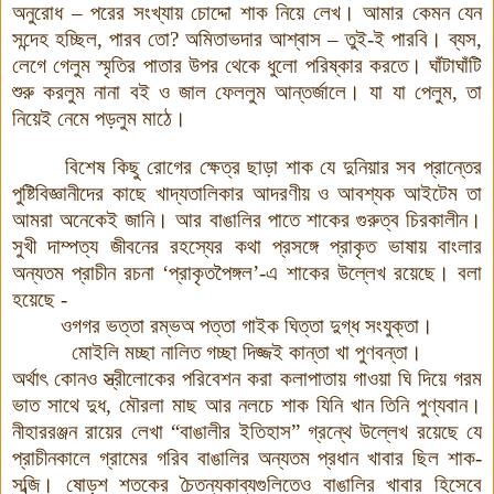
অনুরোধ – পরের
সংখ্যায়
চোদ্দো
শাক
নিয়ে
লেখ। আমার কেমন যেন
সন্দেহ হচ্ছিল, পারব তো? অমিতাভদার আশ্বাস – তুই-ই
পারবি।
ব্যস,
লেগে গেলুম স্মৃতির পাতার উপর থেকে ধুলো পরিষ্কার করতে। ঘাঁটাঘাঁটি
শুরু করলুম নানা বই ও জাল ফেললুম আন্তর্জালে। যা যা পেলুম, তা
নিয়েই নেমে পড়লুম মাঠে।
বিশেষ কিছু রোগের ক্ষেত্র ছাড়া শাক যে দুনিয়ার সব প্রান্তের
পুষ্টিবিজ্ঞানীদের কাছে খাদ্যতালিকার আদরণীয় ও আবশ্যক আইটেম তা
আমরা অনেকেই জানি। আর বাঙালির পাতে শাকের গুরুত্ব চিরকালীন।
সুখী দাম্পত্য জীবনের রহস্যের কথা প্রসঙ্গে প্রাকৃত ভাষায় বাংলার
অন্যতম প্রাচীন রচনা ‘প্রাকৃতপৈঙ্গল’-এ
শাকের উল্লেখ রয়েছে। বলা
হয়েছে -
ওগগর ভত্তা রম্ভঅ পত্তা গাইক ঘিত্তা দুগ্ধ সংযুক্তা।
মোইলি মচ্ছা নালিত গচ্ছা দিজ্জই কান্তা খা পুণবন্তা।
অর্থাৎ কোনও স্ত্রীলোকের পরিবেশন করা কলাপাতায় গাওয়া ঘি দিয়ে
গরম
ভাত সাথে দুধ, মৌরলা মাছ আর নলচে শাক যিনি খান তিনি পুণ্যবান।
নীহাররঞ্জন রায়ের লেখা “বাঙালীর
ইতিহাস” গ্রন্থে উল্লেখ রয়েছে যে
প্রাচীনকালে গ্রামের গরিব বাঙালির অন্যতম প্রধান খাবার ছিল শাক-
সব্জি। ষোড়শ শতকের চৈতন্যকাব্যগুলিতেও বাঙালির খাবার হিসেবে