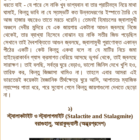
ধরতে যাই - যে পারে সে নাকি খুব ভাগ্যবান বা তার প্রাচীনত্ব নিয়ে মাথা
ঘামাই, কিন্তু ভাবি না যে স্তম্ভটি কত উন্নতধরণের ইস্পাতে তৈরি যে
আজ হাজার বছরেও তাতে মরচে ধরেনি। তেমনই হিমাচলের জ্বালামুখী
অঞ্চলে দেবীর মন্দিরে যে এক জায়গায় একটানা আগুন জ্বলছে নিজে
থেকেই, তার ব্যাখ্যা হিসেবে বোঝান হয় নাকি সতীর জিভ পড়েছিল
সেখানে তাই দৈবশক্তিতে আগুন জ্বলছে, জ্বালামুখী পুরাণোক্ত একান্ন
পীঠের একটি। কেউ কিন্তু একথা বলে না যে মাটির নিচে জমা
হাইড্রোকার্বন গ্যাস ক্রমাগত বেরিয়ে আসছে ভূগর্ভ থেকে, তাই জ্বলছে
সারাক্ষণ। তাই বলছি, সর্বত্র ঘুরে বেড়াও, ভালো জিনিস দেখে খুশি হও,
তারিফ কর, কিন্তু জিজ্ঞাসা থামিও না। তাহলে এবার আমরা এই
ভারতেরই কয়েকটা বৈজ্ঞানিক তীর্থক্ষেত্র ঘুরে আসি, আপাততঃ ম্যাজিক
ল্যাম্পের পাতা ধরে, পরে সুযোগ পেলে কিন্তু জায়গাগুলো দেখতে ছেড়ো
না।
১)
স্ট্যালাকটাইট ও স্ট্যালাগমাইট (
Stalactite and Stalagmite)
বরাগুহালু, আরাকুভ্যালী (অন্ধ্রপ্রদেশ)