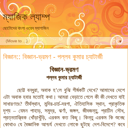
ম্যাজিক ল্যাম্প
ছোটোদের বাংলা ওয়েব ম্যাগাজিন
▼
বিজ্ঞান:: বিজ্ঞান-ভ্রমণ - পল্লব কুমার চ্যাটার্জী
বিজ্ঞান-ভ্রমণ
পল্লব কুমার চ্যাটার্জী
ছোট্ট বন্ধুরা, অবাক হ’লে বুঝি শীর্ষকটি দেখে? আমাদের দেশে
এটা অবাক হবার মতোই কথা। আমরা বেড়াতে গেলে কী কী দেখতে যাই
সাধারণতঃ? তীর্থস্থান, মন্দির-চার্চ-দরগা, ঐতিহাসিক স্থান, প্রাকৃতিক
দৃশ্য – যেমন পাহাড়, সমুদ্র, ঝর্ণা, জঙ্গল, জীবজন্তু, প্রাচীন সৌধ,
প্রত্নতাত্ত্বিক খোঁড়াখুঁড়ি, এরকম কত কিছু। কিন্তু এরকম কি শুনেছ
কোথাও যে বৈজ্ঞানিক আশ্চর্য দেখতে লোকে ছুটছে দেশ-বিদেশে? কবে