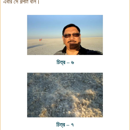
এবার সে গল্পটা বলি।
চিত্র
–
৬
চিত্র
–
৭