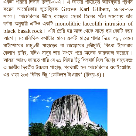
একটা পরিচয় দিলাম চিত্র-৩-এ। এ জাতীয় পাহাড়ের আবিষ্কার প্রথম
করেন আমেরিকার ভূতাত্বিক
Grove Karl Gilbert,
১৮৭৫-৭৬
সালে। আমেরিকার উটাহ রাজ্যের হেনরি হিলের গঠন সম্বন্ধে তাঁর
বর্ণনা অনুযায়ী এটিও একটি
monolithic laccolith intrusion of
black basalt rock
।
এটা তৈরি হয় আজ থেকে সাড়ে ছয় কোটি বছর
আগে। মনোলিথিক কথাটার মানে একটি মাত্র পাথর দিয়ে গড়া, যেমন
মাইশোরের চামুণ্ডী পাহাড়ের বা তাঞ্জোরের নন্দীমূর্তি, কিংবা ইলোরার
কৈলাশ মন্দির, যদিও মানুষ তার উপরে পরে অনেক কারুকাজ করেছে।
আমরা আরও জানতে পারি যে ৬১ মিটার উঁচু গিলবার্ট হিল বিশ্বে সম্ভবতঃ
এ জাতীয় দ্বিতীয় উচ্চতম পাহাড়, প্রথমটি হল আমেরিকার ওয়াইয়োমিং-
এর খাড়া ২৬৫ মিটার উঁচু ‘ডেভিলস টাওয়ার’ (চিত্র-৪)
।