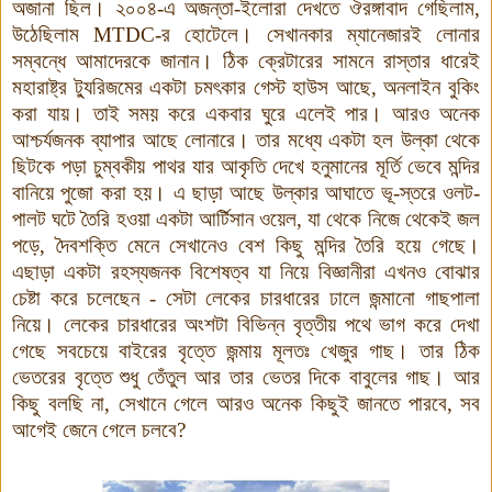
অজানা ছিল। ২০০৪-এ অজন্তা-ইলোরা দেখতে ঔরঙ্গাবাদ গেছিলাম,
উঠেছিলাম
MTDC
-র হোটেলে। সেখানকার ম্যানেজারই লোনার
সম্বন্ধে আমাদেরকে জানান। ঠিক ক্রেটারের সামনে রাস্তার ধারেই
মহারাষ্ট্র ট্যুরিজমের একটা চমৎকার গেস্ট হাউস আছে, অনলাইন বুকিং
করা যায়। তাই সময় করে একবার ঘুরে এলেই পার। আরও অনেক
আশ্চর্যজনক ব্যাপার আছে লোনারে। তার মধ্যে একটা হল উল্কা থেকে
ছিটকে পড়া চুম্বকীয় পাথর যার আকৃতি দেখে হনুমানের মূর্তি ভেবে মন্দির
বানিয়ে পুজো করা হয়। এ ছাড়া আছে উল্কার আঘাতে ভূ-স্তরে ওলট-
পালট ঘটে তৈরি হওয়া একটা আর্টিসান ওয়েল, যা থেকে নিজে থেকেই জল
পড়ে, দৈবশক্তি মেনে সেখানেও বেশ কিছু মন্দির তৈরি হয়ে গেছে।
এছাড়া একটা রহস্যজনক বিশেষত্ব যা নিয়ে বিজ্ঞানীরা এখনও বোঝার
চেষ্টা করে চলেছেন - সেটা লেকের চারধারের ঢালে জন্মানো গাছপালা
নিয়ে। লেকের চারধারের অংশটা বিভিন্ন
বৃত্তীয় পথে ভাগ করে দেখা
গেছে সবচেয়ে বাইরের বৃত্তে জন্মায় মূলতঃ খেজুর গাছ। তার ঠিক
ভেতরের বৃত্তে শুধু তেঁতুল আর তার ভেতর দিকে বাবুলের গাছ। আর
কিছু বলছি না, সেখানে গেলে আর
ও
অনেক কিছুই জানতে পারবে, সব
আগেই জেনে গেলে চলবে?