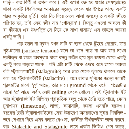
দাড়ি - কত কিই না কল্পনা করে। এই কল্পনা শুরু হয় গুহার শেষপ্রান্তে
থাকা একটি শিবলিঙ্গের আকারের স্তম্ভ থেকে যার উপরে আছে একটি
গরুর আকৃতির মূর্তি। তার নিচ দিয়ে নেমে আসা জলস্রোত একটি নদীতে
পরিণত হয়, তাই সেই নদীর নাম ‘গোস্থান’
।
কিন্তু এগুলো আসলে কী
বা কীভাবে এর উৎপত্তি সে নিয়ে কে মাথা ঘামায়? এস তাহলে আমরা
একটু ভাবি।
গাঢ় তরল বা দ্রবণ যখন মাটি বা ছাত থেকে চুঁইয়ে বেরোয়, তার
পৃষ্ঠ-টানের (
surface tension)
ফলে তা খসে পড়ে না আর তার মধ্যে
দ্রবীভূত বা তরল অবস্থায় থাকা বস্তু কঠিন হয়ে মূল জায়গা থেকে একটু
একটু করে বাড়তে থাকে। যদি এটা মাটি থেকে ওপরে ওঠে তাকে আমরা
বলি স্ট্যালাগমাইট
(stalagmite)
আর ছাত থেকে ঝুলতে থাকলে তাকে
বলা হয় স্ট্যালাকটাইট
(stalactite)
।
মনে রাখার সুবিধের জন্যে জানাই
প্রথমটির মাঝে ‘
g
’ আছে, তার মানে
ground
থেকে ওঠে। পরেরটার
মাঝে ‘
c
’ আছে অর্থাৎ সেটা
ceiling
থেকে ঝোলে। এই স্ট্যালাগমাইট
আর স্ট্যালাকটাইট বিভিন্ন প্রাকৃতিক বস্তু থেকে তৈরি হতে পারে, যেমন
চুনাপাথর (
limestone),
লাভা, কাদামাটি, কয়লা এমনকি বরফও।
বরফের তৈরি স্ট্যালাগমাইটের সেরা উদাহরণ অমরনাথের তুষার শিবলিঙ্গ -
তবে সেখানে গিয়ে এসব বলতে যেও না, ধর্মভীরু তীর্থযাত্রীরা তাড়া করবে!
বরং
Stalactite and Stalagmite
নামে একটা ভিডিও গেম আছে,