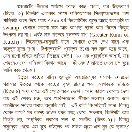
গুজরাটের উত্তর পশ্চিমে আছে কচ্ছ জেলা, যার উত্তরার্ধে
(চিত্র- ৫) বিস্তীর্ণ এলাকার সাথে পাকিস্তানের সিন্ধুপ্রদেশের বেশ
খানিকটা অংশ নিয়ে প্রায় ৭৫০০ বর্গ কিলোমিটার জুড়ে আছে জলাভূমি বা
swamp,
যেখানে শুকনো ঘাস আর আগাছা ছাড়া আর বিশেষ কিছুই
উৎপন্ন হয় না। এরই নাম কচ্ছের বৃহত্তর রাণ (
Greater Runn of
Kutch)
।
ডিসেম্বর-জানুয়ারি মাসে সেখানে গেলে দেখা যাবে এক
অদ্ভুত সুন্দর দৃশ্য। দিগন্তব্যাপী প্রান্তর দুধের মত সাদা হয়ে আছে,
যেন রূপো গলিয়ে ছড়িয়ে দিয়েছে কেউ। এও এক প্রাকৃতিক আশ্চর্য, যার
পেছনেও বেশ খানিকটা বিজ্ঞান আছে। কী সেটা? জানতে গেলে চল ঘুরে
আসি কচ্ছ থেকে।
উত্তর কচ্ছের বান্নি তৃণভূমি অভয়ারণ্যের সংলগ্ন দোরডো
গ্রামের উত্তর থেকে কচ্ছের বৃহৎ রাণের শুরু, লেখককে ছবিতে
(চিত্র-৬) দেখা যাচ্ছে এই শ্বেত-মরুর দেশে। অন্য জায়গা থেকেও দেখা
যায় এই শ্বেত মরু, তবে পাকিস্তানের সীমানা-সংলগ্ন এলাকা বলে
যাত্রীদের সর্বত্র যাবার অনুমতি নেই। এই বালি কি সত্যিই সাদা, কিন্তু
কেমন করে? সব রহস্য ভাঙল যখন কাছ থেকে দেখলাম, জিনিসটা আর
কিছুই নয়, সামুদ্রিক লবণের দানা বা স্ফটিক (চিত্র-৭)
।
কিন্তু
সমুদ্রের থেকে এত দূরে মাইলের পর মাইল জুড়ে এত নুন কে ছড়াল?