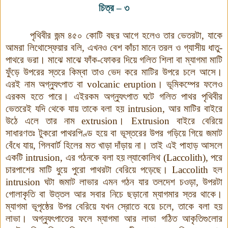
চিত্র
–
৩
পৃথিবীর জন্ম ৪৫০ কোটি বছর আগে হলেও তার ভেতরটা, যাকে
আমরা লিথোস্ফেয়ার বলি, এখনও বেশ কাঁচা মানে তরল ও গ্যাসীয় ধাতু-
পাথরে ভরা। মাঝে মাঝে ফাঁক-ফোকর দিয়ে গলিত শিলা বা ম্যাগমা মাটি
ফুঁড়ে উপরের স্তরে কিম্বা তাও ভেদ করে মাটির উপরে চলে আসে।
এরই নাম অগ্ন্যুৎপাত বা
volcanic eruption
।
ভূমিকম্পের ফলেও
এরকম হতে পারে। এইরকম অগ্ন্যুৎপাত ঘটে গলিত পাথর পৃথিবীর
ভেতরেই যদি থেকে যায় তাকে বলা হয়
intrusion,
আর মাটির বাইরে
উঠে এলে তার নাম
extrusion
।
Extrusion
বাইরে বেরিয়ে
সাধারণতঃ টুকরো পাথরপিণ্ড হয়ে বা ভূস্তরের উপর গড়িয়ে গিয়ে জমাট
বেঁধে যায়, গিলবার্ট হিলের মত খাড়া দাঁড়ায় না। তাই এই পাহাড় আসলে
একটি
intrusion,
এর গঠনকে বলা হয় ল্যাকোলিথ (
Laccolith),
পরে
চারপাশের মাটি ধুয়ে পুরো পাথরটা বেরিয়ে পড়েছে।
Laccolith
হল
intrusion
ঘটা জমাট লাভার এমন গঠন যার তলদেশ চওড়া, উপরটা
গোলাকৃতি বা উত্তল আর সবার নিচে ছড়ানো ম্যাগমার স্তর থাকে
।
ম্যাগমা ভূপৃষ্ঠের উপর বেরিয়ে যখন স্রোতে বয়ে চলে, তাকে বলা হয়
লাভা। অগ্ন্যুৎপাতের ফলে ম্যাগমা আর লাভা গঠিত আকৃতিগুলোর