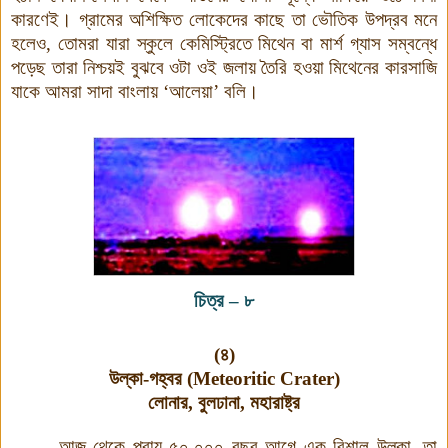
কারণেই। গ্রামের অশিক্ষিত লোকেদের কাছে তা ভৌতিক উপদ্রব মনে
হলেও, তোমরা যারা স্কুলে কেমিস্ট্রিতে মিথেন বা মার্শ গ্যাস সম্বন্ধে
পড়েছ তারা নিশ্চয়ই বুঝবে ওটা ওই জলায় তৈরি হওয়া মিথেনের কারসাজি
যাকে আমরা সাদা বাংলায় ‘আলেয়া’ বলি।
চিত্র
–
৮
(৪)
উল্কা-গহ্বর (
Meteoritic Crater)
লোনার, বুলঢানা, মহারাষ্ট্র
আজ থেকে প্রায় ৫০,০০০ বছর আগে এক বিশাল উল্কা, তা