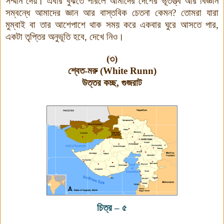
সম্মান দেয়। এবার বুঝতে পারলে আমাদের দেশের ভূতত্ত্ব আর বিজ্ঞান
সম্বন্ধে আমাদের জ্ঞান আর বাস্তবিক চেতনা কেমন? তোমরা যারা
মুম্বাই বা তার আশেপাশে থাক সময় করে একবার ঘুরে আসতে পার,
একটা তৃপ্তির অনুভূতি হবে, দেখে নিও।
(৩)
শ্বেত-মরু
(White Run
n
)
উত্তর কচ্ছ, গুজরাট
চিত্র
–
৫