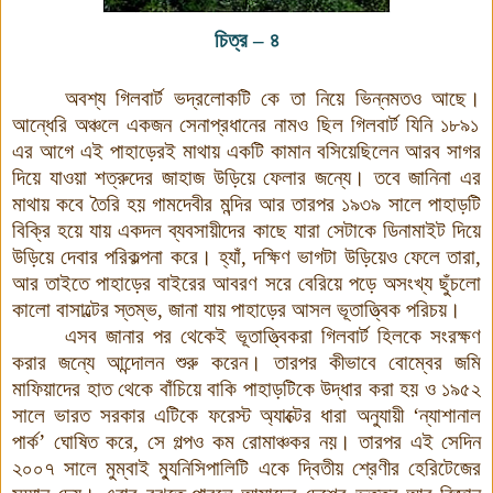
চিত্র
–
৪
অবশ্য গিলবার্ট ভদ্রলোকটি কে তা নিয়ে ভিন্নমতও আছে
।
আন্ধেরি অঞ্চলে একজন সেনাপ্রধানের নামও ছিল গিলবার্ট যিনি ১৮৯১
এর আগে এই পাহাড়েরই মাথায় একটি কামান বসিয়েছিলেন আরব সাগর
দিয়ে যাওয়া শত্রুদের জাহাজ উড়িয়ে ফেলার জন্যে। তবে জানিনা এর
মাথায় কবে তৈরি হয় গামদেবীর মন্দির আর তারপর ১৯৩৯ সালে পাহাড়টি
বিক্রি হয়ে যায় একদল ব্যবসায়ীদের কাছে যারা সেটাকে ডিনামাইট দিয়ে
উড়িয়ে দেবার পরিকল্পনা করে। হ্যাঁ, দক্ষিণ ভাগটা উড়িয়েও ফেলে তারা,
আর তাইতে পাহাড়ের বাইরের আবরণ সরে বেরিয়ে পড়ে অসংখ্য ছুঁচলো
কালো বাসাল্টের স্তম্ভ, জানা যায় পাহাড়ের আসল ভূতাত্ত্বিক পরিচয়।
এসব জানার পর থেকেই ভূতাত্ত্বিকরা গিলবার্ট হিলকে সংরক্ষণ
করার জন্যে আন্দোলন শুরু করেন। তারপর কীভাবে বোম্বের জমি
মাফিয়াদের হাত থেকে বাঁচিয়ে বাকি পাহাড়টিকে উদ্ধার করা হয় ও ১৯৫২
সালে ভারত সরকার এটিকে ফরেস্ট অ্যাক্টের ধারা অনুযায়ী ‘ন্যাশানাল
পার্ক’ ঘোষিত করে, সে গল্পও কম রোমাঞ্চকর নয়
।
তারপর এই সেদিন
২০০৭ সালে মুম্বাই ম্যুনিসিপালিটি একে দ্বিতীয় শ্রেণীর হেরিটেজের