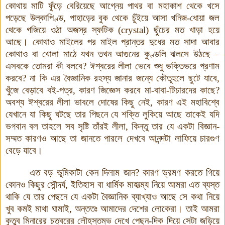
কোথায় মাটি ফুঁড়ে বেরিয়েছে আগ্নেয় পাথর বা মহাকাশ থেকে খসে
পড়েছে উল্কাপিণ্ড, পাহাড়ের বুক থেকে চুঁইয়ে আসা খনিজ-ধোয়া জল
থেকে গজিয়ে ওঠা অজস্র স্ফটিক
(
crystal)
ছুঁচের মত খাড়া হয়ে
আছে। কোথাও মাইলের পর মাইল প্রান্তর দুধের মত সাদা আবার
কোথাও বা খোলা মাঠে যখন তখন আগুনের কুণ্ডলি ঝলসে উঠছে –
এসবকে তোমরা কী বলবে? ঈশ্বরের লীলা ভেবে শুধু ভক্তিভরে প্রণাম
করবে? না কি এর বৈজ্ঞানিক রহস্য জানার জন্যে কৌতূহলে ছুটে যাবে,
খুঁজে বেড়াবে বই-পত্র, কারণ জিজ্ঞেস করবে মা-বাবা-টিচারদের কাছে?
অবশ্য ঈশ্বরের লীলা ভাবলে দোষের কিছু নেই, কারণ এই মহাবিশ্বে
যেখানে যা কিছু ঘটছে তার পিছনে যে শক্তি লুকিয়ে আছে তাকেই যদি
ভগবান বল তাহলে সব সৃষ্টি তাঁরই লীলা, কিন্তু তার যে একটা বিজ্ঞান-
সম্মত কারণও আছে তা জানতে পারলে দেখবে আনন্দটা লাফিয়ে চারগুণ
বেড়ে যাবে।
এত বড় ভূমিকাটা কেন দিলাম জান? কারণ ভ্রমণ করতে গিয়ে
কোনও কিছুর সৌন্দর্য, ইতিহাস বা ধার্মিক মাহাত্ম্য নিয়ে আমরা এত ব্যস্ত
থাকি যে তার পেছনে যে একটা বৈজ্ঞানিক ব্যাখ্যাও আছে সে কথা নিয়ে
খুব কমই মাথা ঘামাই, অন্ততঃ আমাদের দেশের লোকেরা। তাই আমরা
কুতুব মিনারের চত্বরের লৌহস্তম্ভ দেখে পেছন-দিক দিয়ে সেটা জড়িয়ে