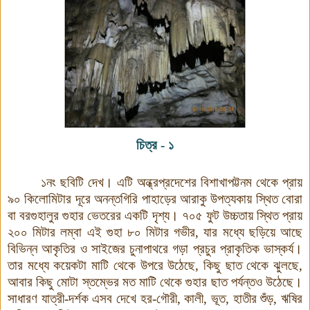
চিত্র - ১
১নং ছবিটি দেখ। এটি অন্ধ্রপ্রদেশের বিশাখাপট্টনম থেকে প্রায়
৯০ কিলোমিটার দূরে অনন্তগিরি পাহাড়ের আরাকু উপত্যকায় স্থিত বোরা
বা বরগুহালুর গুহার ভেতরের একটি দৃশ্য। ৭০৫ ফুট উচ্চতায় স্থিত প্রায়
২০০ মিটার লম্বা এই গুহা ৮০ মিটার গভীর, যার মধ্যে ছড়িয়ে আছে
বিভিন্ন আকৃতির ও সাইজের চুনাপাথরে গড়া প্রচুর প্রাকৃতিক ভাস্কর্য।
তার মধ্যে কয়েকটা মাটি থেকে উপরে উঠেছে, কিছু ছাত থেকে ঝুলছে,
আবার কিছু মোটা স্তম্ভের মত মাটি থেকে গুহার ছাত পর্যন্তও উঠেছে।
সাধারণ যাত্রী-দর্শক এসব দেখে হর-গৌরী, কালী, ভূত, হাতীর শুঁড়, ঋষির