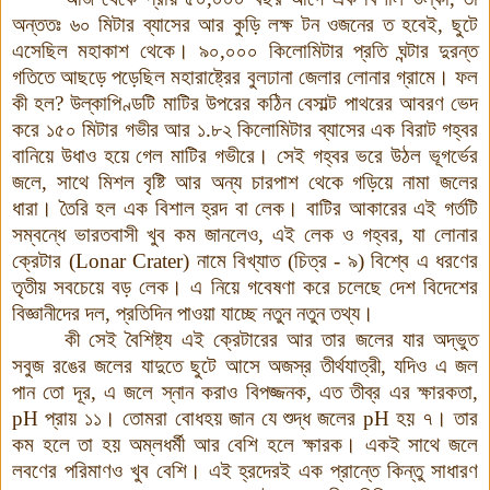
অন্ততঃ ৬০ মিটার ব্যাসের আর কুড়ি লক্ষ টন ওজনের ত হবেই, ছুটে
এসেছিল মহাকাশ থেকে। ৯০,০০০ কিলোমিটার প্রতি ঘন্টার দুরন্ত
গতিতে আছড়ে পড়েছিল মহারাষ্ট্রের বুলঢানা জেলার লোনার গ্রামে। ফল
কী হল? উল্কাপিণ্ডটি মাটির উপরের কঠিন বেসাল্ট পাথরের আবরণ ভেদ
করে ১৫০ মিটার গভীর আর ১.৮২ কিলোমিটার ব্যাসের এক বিরাট গহ্বর
বানিয়ে উধাও হয়ে গেল মাটির গভীরে। সেই গহ্বর ভরে উঠল ভূগর্ভের
জলে, সাথে মিশল বৃষ্টি আর অন্য চারপাশ থেকে গড়িয়ে নামা জলের
ধারা। তৈরি হল এক বিশাল হ্রদ বা লেক। বাটির আকারের এই গর্তটি
সম্বন্ধে ভারতবাসী খুব কম জানলেও, এই লেক ও গহ্বর, যা লোনার
ক্রেটার (
Lonar Crater
) নামে বিখ্যাত (চিত্র - ৯) বিশ্বে এ ধরণের
তৃতীয় সবচেয়ে বড় লেক। এ নিয়ে গবেষণা করে চলেছে দেশ বিদেশের
বিজ্ঞানীদের দল, প্রতিদিন পাওয়া যাচ্ছে নতুন নতুন তথ্য।
কী সেই বৈশিষ্ট্য এই ক্রেটারের আর তার জলের যার অদ্ভুত
সবুজ রঙের জলের যাদুতে ছুটে আসে অজস্র তীর্থযাত্রী, যদিও এ জল
পান তো দূর, এ জলে স্নান করাও বিপজ্জনক, এত তীব্র এর ক্ষারকতা,
pH
প্রায় ১১
।
তোমরা বোধহয় জান যে শুদ্ধ জলের
pH
হয় ৭
।
তার
কম হলে তা হয় অম্লধর্মী আর বেশি হলে ক্ষারক। একই সাথে জলে
লবণের পরিমাণও খুব বেশি। এই হ্রদেরই এক প্রান্তে কিন্তু সাধারণ