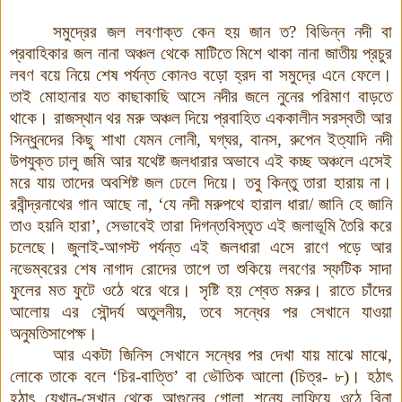
সমুদ্রের জল লবণাক্ত কেন হয় জান ত? বিভিন্ন নদী বা
প্রবাহিকার জল নানা অঞ্চল থেকে মাটিতে মিশে থাকা নানা জাতীয় প্রচুর
লবণ বয়ে নিয়ে শেষ পর্যন্ত কোনও বড়ো হ্রদ বা সমুদ্রে এনে ফেলে।
তাই মোহানার যত কাছাকাছি আসে নদীর জলে নুনের পরিমাণ বাড়তে
থাকে। রাজস্থান থর মরু অঞ্চল দিয়ে প্রবাহিত এককালীন সরস্বতী আর
সিন্ধুনদের কিছু শাখা যেমন লোনী, ঘগ্‌ঘর, বানস, রুপেন ইত্যাদি নদী
উপযুক্ত ঢালু জমি আর যথেষ্ট জলধারার অভাবে এই কচ্ছ অঞ্চলে এসেই
মরে যায় তাদের অবশিষ্ট জল ঢেলে দিয়ে। তবু কিন্তু তারা হারায় না।
রবীন্দ্রনাথের গান আছে না, ‘যে নদী মরুপথে হারাল ধারা/ জানি হে জানি
তাও হয়নি হারা’, সেভাবেই তারা দিগন্তবিস্তৃত এই জলাভূমি তৈরি করে
চলেছে। জুলাই-আগস্ট পর্যন্ত এই জলধারা এসে রাণে পড়ে আর
নভেম্বরের শেষ নাগাদ রোদের তাপে তা শুকিয়ে লবণের স্ফটিক সাদা
ফুলের মত ফুটে ওঠে থরে থরে। সৃষ্টি হয় শ্বেত মরুর। রাতে চাঁদের
আলোয় এর সৌন্দর্য অতুলনীয়, তবে সন্ধের পর সেখানে যাওয়া
অনুমতিসাপেক্ষ।
আর একটা জিনিস সেখানে সন্ধের পর দেখা যায় মাঝে মাঝে,
লোকে তাকে বলে ‘চির-বাত্তি’ বা ভৌতিক আলো (চিত্র- ৮)
।
হঠাৎ
হঠাৎ যেখান-সেখান থেকে আগুনের গোলা শূন্যে লাফিয়ে ওঠে বিনা