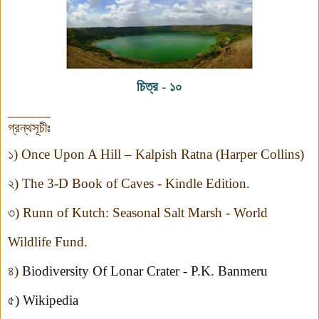
চিত্র - ১০
______
গ্রন্থসূচীঃ
১)
Once Upon A Hill
– Kalpish
Ratna (Harper
Collins
)
২)
The 3-D Book of Caves
- Kindle Edition.
৩)
Runn of Kutch: Seasonal Salt Marsh
- World
Wildlife Fund.
৪)
Biodiversity Of Lonar Crater - P.K. Banmeru
৫)
Wikipedia