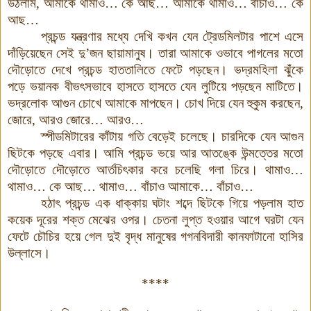
উঠলাম, আমাকে থামাও
…
কে আছ
…
আমাকে থামাও
…
বাঁচাও
…
কে
আছ
…
প্রচন্ড যন্ত্রণার মধ্যে দেখি কখন যেন ট্রেডমিলটার পাশে এসে
দাঁড়িয়েছেন সেই দু’জন ছায়ামানুষ
।
তারা আমাকে ওভাবে পাগলের মতো
দৌড়োতে দেখে প্রচন্ড হাততালিতে ফেটে পড়ছেন
।
ভদ্রমহিলা ঝুঁকে
পড়ে ভয়ানক বীভৎসভাবে হাসতে হাসতে যেন লুটিয়ে পড়ছেন মাটিতে
।
ভদ্রলোক আগুন চোখে আমাকে মাপছেন। চোখ দিয়ে যেন হুকুম করছেন,
জোরে, আরও জোরে
…
আরও
…
স্পীডমিটারের কাঁটায় গতি বেড়েই চলেছে
।
চারদিকে যেন আগুন
ছিটকে পড়ছে এবার
।
আমি প্রচন্ড ভয়ে আর আতঙ্কে উন্মত্তের মতো
দৌড়োতে দৌড়োতে আর্তচিৎকার করে চলেছি গলা চিরে
।
থামাও
…
থামাও
…
কে আছ
…
থামাও
…
বাঁচাও আমাকে
…
বাঁচাও
…
হঠাৎ প্রচন্ড এক ধাক্কায় ঘটাং শব্দে ছিটকে গিয়ে পড়লাম হাত
কয়েক দূরের শক্ত মেঝের ওপর
।
চেতনা লুপ্ত হওয়ার আগে ঘরটা যেন
ফেটে চৌচির হয়ে গেল দুই বৃদ্ধ মানুষের গগনবিদারী কানফাটানো হাসির
উল্লাসে
।
****