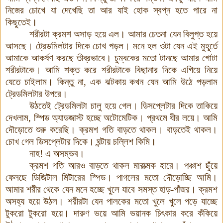
নিজের চোখে যা দেখেছি তা আর যাই হোক স্বপ্ন হতে পারে না
কিছুতেই
।
শরীরটা ক্রমশ অসাড় হয়ে এল
।
আমার চেতনা যেন বিলুপ্ত হয়ে
আসছে
।
ট্রেডমিলটার দিকে চোখ পড়ল
।
মনে হল ওটা যেন এই মুহূর্তে
আমাকে আকর্ষণ করছে তীব্রভাবে
।
চুম্বকের মতো টানছে আমার গোটা
শরীরটাকে
।
আমি শক্ত করে শরীরটাকে বিছানার দিকে এগিয়ে নিয়ে
যেতে চাইলাম
।
কিন্তু না
,
এক ঝটকায় কখন যেন আমি উঠে পড়লাম
ট্রেডমিলটার উপরে
।
উঠতেই ট্রেডমিলটা চালু হয়ে গেল
।
ডিসপ্লেটার দিকে তাকিয়ে
দেখলাম
,
স্পিড অ্যাডজাস্ট হচ্ছে অটোমেটিক
।
প্রথমে ধীর লয়ে
।
আমি
দৌড়োতে শুরু করেছি
।
ক্রমশ গতি বাড়তে থাকল
।
বাড়তেই থাকল
।
চোখ গেল ডিসপ্লেটার দিকে
।
ঘন্টায় চল্লিশ কিমি
।
নাহ
!
এ অসম্ভব
।
ক্রমশ গতি আরও বাড়তে থাকল মারাত্মক হারে
।
পঞ্চাশ ছুঁয়ে
ফেলছে ডিজিটাল মিটারের স্পিড
।
পাগলের মতো দৌড়োচ্ছি আমি
।
আমার শরীর থেকে যেন মনে হচ্ছে খুলে যাবে সমস্ত হাড়
-
পাঁজর
।
ক্রমশ
অসহ্য হয়ে উঠল
।
শরীরটা যেন পালকের মতো খুলে খুলে পড়ে যাচ্ছে
টুকরো টুকরো হয়ে
।
দারুণ ভয়ে আমি ভয়ানক চিৎকার করে কঁকিয়ে