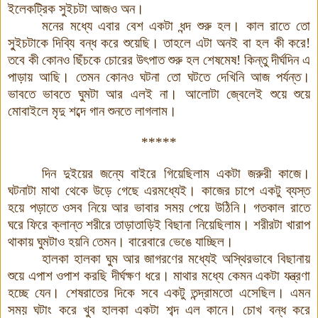
ইলেকট্রিক সুইচটা আজও অন
।
মনের মধ্যে এবার বেশ একটা ধন্দ শুরু হল
।
কাল রাতে তো
সু্ইচটাকে দিব্যি বন্ধ করে শুয়েছি
।
তাহলে এটা অনই বা হল কী করে
!
তবে কী কোনও ছিঁচকে চোরের উৎপাত শুরু হল শেষমেষ
!
কিন্তু দীর্ঘদিন এ
পাড়ায় আছি
।
তেমন কোনও ঘটনা তো ঘটতে দেখিনি আজ পর্যন্ত
।
ভাবতে ভাবতে ঘুমটা আর এলই না
।
আলোটা জ্বেলেই শুয়ে শুয়ে
মোবাইলে মৃদু শব্দে গান শুনতে লাগলাম
।
*****
দিন দুইয়ের জন্যে বাইরে গিয়েছিলাম একটা জরুরী কাজে
।
ঘটনাটা মাথা থেকে উড়ে গেছে এরমধ্যেই
।
কাজের চাপে একটু ব্যস্ত
হয়ে পড়াতে ওসব নিয়ে আর ভাবার সময় পেয়ে উঠিনি
।
গতকাল রাতে
ঘরে ফিরে ক্লান্ত শরীরে তাড়াতাড়িই বিছানা নিয়েছিলাম
।
শরীরটা খারাপ
থাকায় ঘুমটাও হয়নি তেমন
।
বারেবারে ভেঙে যাচ্ছিল
।
হালকা হালকা ঘুম আর জাগরণের মধ্যেই অস্থিরভাবে বিছানায়
শুয়ে এপাশ ওপাশ করছি দীর্ঘক্ষণ ধরে
।
মাথার মধ্যে কেমন একটা যন্ত্রণা
হচ্ছে যেন
।
শেষরাতের দিকে সবে একটু তন্দ্রামতো এসেছিল
।
এমন
সময় ঘটাং করে খুব হালকা একটা শব্দ এল কানে
।
চোখ বন্ধ করে