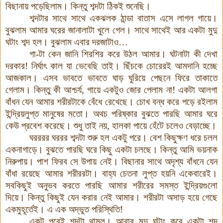
বিছানায় পড়েছিলাম
।
কিন্তু শব্দটা ঠিকই শুনেছি
।
শব্দটার সাথে সাথে একঝলক ঠান্ডা বাতাস এসে লাগল গায়ে
।
বুঝলাম আমার ঘরের জানালাটা খুলে গেল
।
সাথে সাথেই আর একটা মুদু
ঘটাং শব্দ হল
।
বুঝলাম এবার দরজাটাও
…
গা
-
টা কেন জানি শিরশির করে উঠল আমার
।
ঘটনাটা কী দেখা
দরকার
!
নির্ঘাৎ কাল যা ভেবেছি তাই
।
ছিঁচকে চোরেরই আমদানি হচ্ছে
আজকাল
।
এসব ভাবতে ভাবতে ঘাড় ঘুরিয়ে পেছনে ফিরে তাকাতে
গেলাম
।
কিন্তু কী আশ্চর্য
,
গায়ে একটুও জোর পেলাম না! একটা আলগা
বাঁধন যেন আমার শরীরটাকে বেঁধে রেখেছে
।
চোখ বন্ধ করে পড়ে রইলাম
ইন্দ্রিয়লুপ্ত মানুষের মতো
।
অথচ পরিষ্কার বুঝতে পারছি আমার ঘরে
কেউ প্রবেশ করেছে
।
শুধু তাই নয়, হালকা পায়ে হেঁটে চলেও বেড়াচ্ছে
।
ঘরররর ঘররর শব্দটা শুরু হল একটু পরে
।
বেশ কিছুক্ষণ ধরে চলল
একনাগাড়ে
।
বুঝতে পারছি ঘরে কিছু একটা চলছে
।
কিন্তু আমি ভয়নাক
নিরুপায়
।
পাশ ফিরব সে উপায় নেই
।
বিছানার সাথে অদৃশ্য বাঁধনে যেন
বাঁধা রয়েছে আমার শরীররটা
।
বাহ্য চেতনা লুপ্ত হয়নি একেবারেই
।
সবকিছুই অনুভব করতে পারছি আমার শরীরের সমস্ত ইন্দ্রিয়গুলো
দিয়ে
।
কিন্তু কিছুই যেন করার নেই আমার
।
শরীরটা অসাড় হয়ে গেছে
একমুহূর্তেই
।
এ এক অদ্ভুত পরিস্থিতি
!
একটু পরেই শব্দটা থামল
।
আবার মৃদু ঘটাং করে একটা শব্দ