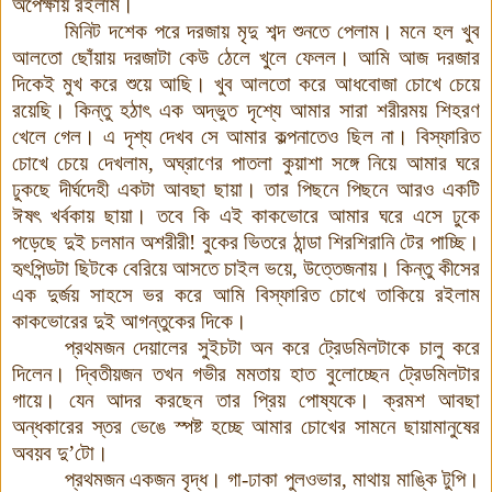
অপেক্ষায় রইলাম
।
মিনিট দশেক পরে দরজায় মৃদু শব্দ শুনতে পেলাম
।
মনে হল খুব
আলতো ছোঁয়ায় দরজাটা কেউ ঠেলে খুলে ফেলল
।
আমি আজ দরজার
দিকেই মুখ করে শুয়ে আছি
।
খুব আলতো করে আধবোজা চোখে চেয়ে
রয়েছি
।
কিন্তু হঠাৎ এক অদ্ভুত দৃশ্যে আমার সারা শরীরময় শিহরণ
খেলে গেল
।
এ দৃশ্য দেখব সে আমার কল্পনাতেও ছিল না
।
বিস্ফারিত
চোখে চেয়ে দেখলাম
,
অঘ্রাণের পাতলা কুয়াশা সঙ্গে নিয়ে আমার ঘরে
ঢুকছে দীর্ঘদেহী একটা আবছা ছায়া
।
তার পিছনে পিছনে আরও একটি
ঈষৎ খর্বকায় ছায়া
।
তবে কি এই কাকভোরে আমার ঘরে এসে ঢুকে
পড়েছে দুই চলমান অশরীরী
!
বুকের ভিতরে ঠান্ডা শিরশিরানি টের পাচ্ছি
।
হৃৎপিন্ডটা ছিটকে বেরিয়ে আসতে চাইল ভয়ে, উত্তেজনায়
।
কিন্তু কীসের
এক দুর্জয় সাহসে ভর করে আমি বিস্ফারিত চোখে তাকিয়ে রইলাম
কাকভোরের দুই আগন্তুকের দিকে
।
প্রথমজন দেয়ালের সুইচটা অন করে ট্রেডমিলটাকে চালু করে
দিলেন
।
দ্বিতীয়জন তখন গভীর মমতায় হাত বুলোচ্ছেন ট্রেডমিলটার
গায়ে
।
যেন আদর করছেন তার প্রিয় পোষ্যকে
।
ক্রমশ আবছা
অন্ধকারের স্তর ভেঙে স্পষ্ট হচ্ছে আমার চোখের সামনে ছায়ামানুষের
অবয়ব দু’টো
।
প্রথমজন একজন বৃদ্ধ
।
গা
-
ঢাকা পুলওভার
,
মাথায় মাঙ্কি টুপি
।