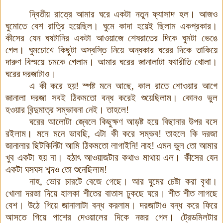
দ্বিতীয় রাত্রে আমার ঘরে একটা নতুন ফ্যাসাদ হল
।
আজও
ঘুমোতে বেশ রাত্রি হয়েছিল
।
ঘুমে কাদা হয়েই ছিলাম একপ্রকার
।
কীসের যেন ঘষটানির একটা আওয়াজে শেষরাতের দিকে ঘুমটা ভেঙে
গেল
।
ঘুমচোখে কিছুটা অস্বস্তি নিয়ে অন্ধকার ঘরের দিকে তাকিয়ে
দারুণ বিস্ময়ে চমকে গেলাম
।
আমার ঘরের জানালাটা যথারীতি খোলা
।
ঘরের দরজাটাও
।
এ কী করে হয়
!
স্পষ্ট মনে আছে
,
কাল রাতে শোওয়ার আগে
জানালা দরজা সবই ঠিকমতো বন্ধ করেই শুয়েছিলাম
।
কোনও ভুল
হওয়ার বিন্দুমাত্র সম্ভাবনা নেই
।
তাহলে
!
ঘরের আলোটা জ্বেলে কিছুক্ষণ আড়ষ্ট হয়ে বিছানার উপর বসে
রইলাম
।
মনে মনে ভাবছি
,
এটা কী করে সম্ভব
!
তাহলে কি দরজা
জানালার ছিটকিনিটা আমি ঠিকমতো লাগাইনি
!
নাহ
!
এমন ভুল তো আমার
খুব একটা হয় না
।
হঠাৎ আওয়াজটার কথাও মাথায় এল
।
কীসের যেন
একটা ঘসঘস শব্দও তো শুনেছিলাম
!
নাহ
,
ভোর চারটে বেজে গেছে
।
আর ঘুমের চেষ্টা করা বৃথা
।
খোলা দরজা দিয়ে হালকা শীতের বাতাস ঢুকছে ঘরে
।
শীত শীত লাগছে
বেশ
।
উঠে গিয়ে জানালাটা বন্ধ করলাম
।
দরজাটাও বন্ধ করে ফিরে
আসতে গিয়ে পাশের দেওয়ালের দিকে নজর গেল
।
ট্রেডমিলটার