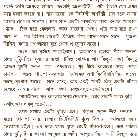
প্রতি আমি আগ্রহ হারিয়ে ফেলেছি অনেকটাই
।
ওটা ছুঁতেও যেন এখন
আর ইচ্ছা করছে না
।
মনে হচ্ছে এক দীর্ঘদেহী অশরীরী এসে বসে আছে
আমার চোখের সামনে
।
মনে মনে একটা অস্বস্তি কাজ করছে গতকাল
থেকে
।
ঠিক করে ফেললাম
,
আজ রাতটাই শেষ
।
এটা আর ঘরে রাখা
যাবে না
।
যার জিনিস তাকেই ফিরিয়ে দিয়ে আসব মানে মানে
।
পুরনো
জিনিস কেনার শখ আমার ঘুচে গেছে এ জন্মের মতো
।
কখন যেন ঘুমিয়ে পড়েছিলাম
।
অঘ্রাণের হালকা শীতে পাতলা
চাদর মুড়ি দিয়ে ঘুমনোর মতো শান্তি বোধহয় আর কিছুই নেই
!
কিন্তু
আজও ঘুমটা ভেঙে গেল শেষরাতে
।
খুব ধীরে আলতো চোখ মেলে
চাইলাম
।
ঘরময় পাতলা অন্ধকার
।
দু’একটা মশা বিনবিনানি নিয়ে কানের
কাছে ঘুরপাক খাচ্ছে
।
মনে হচ্ছে
,
আর একটু পরেই কিছু একটা ঘটতে
চলেছে আমার সাথে
।
আজ একটা হেস্তনেস্ত হবেই হবে
।
মোবাইলের মৃদু আলোয় সময় দেখলাম
,
ভোর চারটে বেজে কুড়ি
।
অর্থাৎ আর একটু পরেই
…
হঠাৎ মাথায় একটা বুদ্ধি এল
।
বিছানা ছেড়ে উঠে পড়লাম
।
ঘরের জানালা আর দরজার ছিটকিনিটা খুলে দিলাম
।
আলতো করে
ভেজানো রইল
।
এর ফলে ঘরের ঠান্ডা ভাবটা দ্বিগুণ হল
।
গলা পর্যন্ত
চাদর মুড়ি দিয়ে আবছা অন্ধকারে অধীর আগ্রহ নিয়ে আমি নিশ্চুপ হয়ে