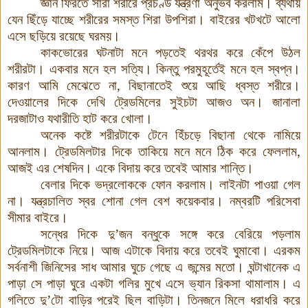
জ্ঞান ফিরতে সারা শরীরে প্রচণ্ড যন্ত্রণা অনুভব করলাম
।
ব্যথায়
যেন ছিঁড়ে যাচ্ছে শরীরের সমস্ত শিরা উপশিরা
।
বাইরের খটখটে আলো
এসে ছড়িয়ে রয়েছে ঘরময়
।
কাকভোরের ঘটনাটা মনে পড়তেই থরথর করে কেঁপে উঠল
শরীরটা
।
একবার মনে হল সত্যি
।
কিন্তু পরমুহূর্তেই মনে হল স্বপ্ন
।
কারণ আমি মেঝেতে না
,
বিছানাতেই শুয়ে আছি ধ্বস্ত শরীরে
।
দেওয়ালের দিকে দেখি ট্রেডমিলের সুইচটা আজও অন
।
জানালা
দরজাটাও যথারীতি হাট করে খোলা
।
অনেক কষ্টে শরীরটাকে টেনে হিঁচড়ে বিছানা থেকে নামিয়ে
আনলাম
।
ট্রেডমিলটার দিকে তাকিয়ে মনে মনে ঠিক করে ফেললাম
,
আজই এর শেষদিন
।
একে বিদায় করে তবেই আমার শান্তি
।
বেলার দিকে ভদ্রলোককে ফোন করলাম
।
লাইনটা পাওয়া গেল
না
।
যন্ত্রচালিত স্বর শোনা গেল বেশ কয়েকবার
।
নম্বরটি পরিসেবা
সীমার বাইরে
।
সন্ধের দিকে দু’জন বন্ধুকে সঙ্গে করে বেরিয়ে পড়লাম
ট্রেডমিলটাকে নিয়ে
।
আজ এটাকে বিদায় করে তবেই ঘুমাবো
।
এরকম
সর্বনাশী জিনিসের সাধ আমার ঘুচে গেছে এ জন্মের মতো
।
ঘন্টাখানেক এ
পাড়া সে পাড়া ঘুরে একটা গলির মুখে এসে ভ্যান রিকসা থামালাম
।
এ
গলিতে দু’টো বাড়ির পরেই ছিল বাড়িটা
।
তিনজনে মিলে ধরাধরি করে