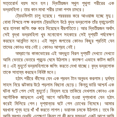
সত্তরোর্ধ বয়স মনে হল
।
দ্বিতীয়জন স্থূল পৃথুলা শরীরের এক
ভদ্রমহিলা
।
তার কান মাথা শরীর ঢাকা পশম চাদরে
।
ট্রেডমিলটা চালু হয়েছে
।
গররররর করে আওয়াজ হচ্ছে মৃদু
।
বোবা বিস্ময়ে লক্ষ করলাম ট্রেডমিলে উঠে বৃদ্ধ ভদ্রলোক তাঁর হ্যান্ডেলটা
ধরে হালকা জগিং শুরু করে দিয়েছেন ধীরগতিতে
।
আর দ্বিতীয়জন অর্থাৎ
সেই বৃদ্ধা ভদ্রমহিলা খুব মনোযোগ সহকারে সেই দৃশ্যটি পর্যবেক্ষণ
করছেন আনন্দিত মনে
।
এই স্থূল জগতের কোনও কিছুর প্রতিই যেন
তাদের কোনও দায় নেই
।
কোনও আগ্রহ নেই
।
অঘ্রাণের কাকভোরের এই অদ্ভুত বিরল দৃশ্যটি দেখতে দেখতে
আমি ভেতরে ভেতরে প্রচন্ড ঘেমে উঠলাম
।
কতক্ষণ এভাবে কাটল জানি
না
।
এই মুহূর্তে ভদ্রমহিলাকে জগিং করতে দেখা যাচ্ছে
।
বৃদ্ধ ভদ্রলোক
তাকে সাহায্য করছেন নিবিষ্ট মনে
।
হঠাৎ শরীরে কীসের যেন এক প্রবল টান অনুভব করলাম
।
দুর্দম্য
সাহস নিয়ে ঝটকায় উঠে পড়লাম বিছানা ছেড়ে
।
কিন্তু ভারি আশ্চর্য এক
ঘটনা ঘটে গেল সেই মুহূর্তে
।
বিহ্বল হয়ে তাকিয়ে দেখলাম কোনও এক
অলৌকিক জাদুবলে একটু আগে অভিনীত হওয়া দৃশ্যখানা যেন হঠাৎ
করেই মিলিয়ে গেল
।
দৃশ্যান্তর ঘটে গেল চোখের নিমেষে
।
আমার
ঘরখানা শূন্য হয়ে খাঁ খাঁ করতে লাগল
।
ভয়ানক চমকে উঠলাম
।
তবে কি
আমি স্বপ্ন দেখছি এতক্ষণ
!
কিন্তু তা কী করে সম্ভব
!
একটু আগে আমি