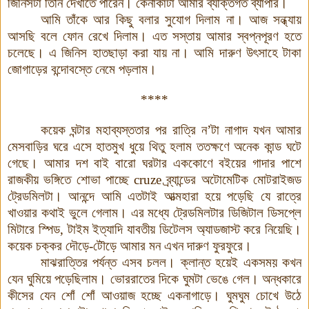
জিনিসটা তিনি দেখাতে পারেন
।
কেনাকাটা আমার ব্যক্তিগত ব্যাপার
।
আমি তাঁকে আর কিছু বলার সুযোগ দিলাম না
।
আজ সন্ধ্যায়
আসছি বলে ফোন রেখে দিলাম
।
এত সস্তায় আমার স্বপ্নপূরণ হতে
চলেছে
।
এ জিনিস হাতছাড়া করা যায় না
।
আমি দারুণ উৎসাহে টাকা
জোগাড়ের বন্দোবস্তে নেমে পড়লাম
।
****
কয়েক ঘন্টার মহাব্যস্ততার পর রাত্রি ন’টা নাগাদ যখন আমার
মেসবাড়ির ঘরে এসে হাতমুখ ধুয়ে থিতু হলাম ততক্ষণে অনেক কান্ড ঘটে
গেছে
।
আমার দশ বাই বারো ঘরটার এককোণে বইয়ের গাদার পাশে
রাজকীয় ভঙ্গিতে শোভা পাচ্ছে
cruze
ব্র্যান্ডের অটোমেটিক মোটরাইজড
ট্রেডমিলটা
।
আনন্দে আমি এতটাই আত্মহারা হয়ে পড়েছি যে রাত্রে
খাওয়ার কথাই ভুলে গেলাম
।
এর মধ্যে ট্রেডমিলটার ডিজিটাল ডিসপ্লে
মিটারে স্পিড
,
টাইম ইত্যাদি যাবতীয় ডিটেলস অ্যাডজাস্ট করে নিয়েছি
।
কয়েক চক্কর দৌড়ে-টৌড়ে আমার মন এখন দারুণ ফুরফুরে
।
মাঝরাত্তির পর্যন্ত এসব চলল
।
ক্লান্ত হয়েই একসময় কখন
যেন ঘুমিয়ে পড়েছিলাম
।
ভোররাতের দিকে ঘুমটা ভেঙে গেল
।
অন্ধকারে
কীসের যেন শোঁ শোঁ আওয়াজ হচ্ছে একনাগাড়ে
।
ঘুমঘুম চোখে উঠে