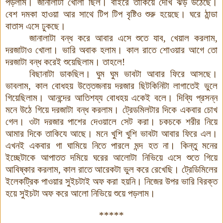
পড়লাম
।
জানালাটা খোলা ছিল
।
বাইরে তাকিয়ে দেখি ঝড় উঠেছে
।
বেশ দমকা হাওয়া আর সাথে টিপ টিপ বৃষ্টিও শুরু হয়েছে
।
ঘরে ঠান্ডা
বাতাস এসে ঢুকছে
।
জানালাটা বন্ধ করে আবার এসে শুতে যাব
,
খেয়াল করলাম
,
দরজাটাও খোলা
।
ভারি অবাক হলাম
।
কাল রাতে শোওয়ার আগে তো
দরজাটা বন্ধ করেই শুয়েছিলাম
।
তাহলে
!
বিছানাটা ডাকছিল
।
ঘুম ঘুম ভাবটা আবার ফিরে আসছে
।
ভাবলাম
,
কাল বোধহয় উত্তেজনায় দরজার ছিটকিনিটা লাগাতেই ভুলে
গিয়েছিলাম
।
আনন্দের আতিশয্য বোধহয় একেই বলে
।
দিব্যি প্রসন্ন
মনে উঠে গিয়ে দরজাটা বন্ধ করলাম
।
ট্রেডমিলটার দিকে একবার চোখ
গেল
।
ওটা দরজার পাশের দেওয়ালে সেট করা
।
চকচকে শরীর নিয়ে
আমার দিকে তাকিযে আছে
।
মনে খুশি খুশি ভাবটা আবার ফিরে এল
।
এখনই একবার গা ঘামিয়ে নিতে পারলে মন্দ হত না
।
কিন্তু মনের
ইচ্ছেটাকে আপাতত দমিয়ে ঘরের আলোটা নিভিয়ে এসে শুতে গিয়ে
আবিষ্কার করলাম
,
কাল রাতে আরেকটা ভুল করে রেখেছি
।
ট্রেডিমিলের
ইলেকট্রিক পাওয়ার সুইচটাই অফ করা হয়নি
।
নিজের উপর ভারি বিরক্ত
হয়ে সুইচটা অফ করে আলো নিভিয়ে শুয়ে পড়লাম
।
*****