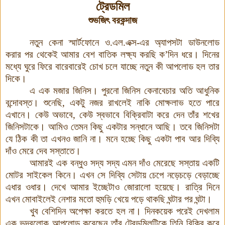
ট্রেডমিল
শুভজিৎ বরকন্দাজ
নতুন কেনা স্মার্টফোনে ও
.
এল
.
এক্স
-
এর অ্যাপসটা ডাউনলোড
করার পর থেকেই আমার বেশ বাতিক লক্ষ্য করছি ক
’
দিন ধরে
।
দিনের
মধ্যে ঘুরে ফিরে বারেবারেই চোখ চলে যাচ্ছে নতুন কী আপলোড হল তার
দিকে
।
এ এক মজার জিনিস
।
পুরনো জিনিস কেনাবেচার অতি আধুনিক
বন্দোবস্ত
।
শুনেছি, একটু নজর রাখলেই নাকি মোক্ষলাভ হতে পারে
এখানে
।
কেউ অভাবে, কেউ স্বভাবে বিক্রিবাটা করে দেন তাঁর শখের
জিনিসটাকে
।
আমিও তেমন কিছু একটার সন্ধানে আছি
।
তবে জিনিসটা
যে ঠিক কী তা এখনও জানি না
।
মনে হচ্ছে কিছু একটা পাব আর দিব্যি
দাঁও মেরে দেব সস্তাতে
।
আমারই এক বন্ধুও সদ্য সদ্য এমন দাঁও মেরেছে সস্তায় একটি
মোটর সাইকেল কিনে
।
এখন সে দিব্যি সেটায় চেপে নড়েচড়ে বেড়াচ্ছে
এধার ওধার
।
দেখে আমার ইচ্ছেটাও জোরালো হয়েছে
।
রাত্রি দিনে
এখন মোবাইলেই নেশার মতো হুমড়ি খেয়ে পড়ে থাকছি ঘন্টার পর ঘন্টা
।
খুব বেশিদিন অপেক্ষা করতে হল না
।
দিনকয়েক পরেই দেখলাম
এক ভদ্রলোক আপলোড করেছেন তাঁর ট্রেডমিলটিকে তিনি বিক্রি করে