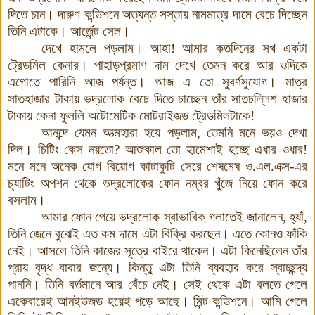
দিতে চান
।
দারুণ কন্ডিশনে অত্যন্ত সস্তায় নামমাত্র দামে বেচে দিচ্ছেন
তিনি এটাকে
।
আর্জেন্ট সেল
।
দেখে হামলে পড়লাম
।
আহা
!
আমার কতদিনের সখ একটা
ট্রেডমিল কেনার
।
পাহাড়প্রমাণ দাম দেখে তেমন করে আর ওদিকে
এগোতে পারিনি আজ পর্যন্ত
।
আজ এ তো সুবর্ণসুযোগ
।
মাত্র
সাতহাজার টাকায় ভদ্রলোক বেচে দিতে চাচ্ছেন তাঁর সাতচল্লিশ হাজার
টাকায় কেনা ফুললি অটোমেটিক মোটরাইজড ট্রেডমিলটাকে
!
আনন্দে যেমন আত্মহারা হয়ে পড়লাম
,
তেমনি মনে ভয়ও দেখা
দিল
।
চিটিং কেস নয়তো
?
আজকাল তো হামেশাই হচ্ছে এধার ওধার
!
মনে মনে অনেক যোগ বিয়োগ কাটাকুটি সেরে শেষমেষ ও
.
এল
.
এক্স
-
এর
চ্যাটিং অপশন থেকে ভদ্রলোকের ফোন নম্বর খুঁজে নিয়ে ফোন করে
বসলাম
।
আমার ফোন পেয়ে ভদ্রলোক স্বাভাবিক গলাতেই জানালেন
,
হ্যাঁ
,
তিনি জেনে বুঝেই এত কম দামে এটা বিক্রি করছেন
।
এতে কোনও ফাঁকি
নেই
।
আসলে তিনি কাজের সূত্রে বাইরে থাকেন
।
এটা কিনেছিলেন তাঁর
প্রায় বৃদ্ধ বাবার জন্যে
।
কিন্তু এটা তিনি ব্যবহার করে স্বাচ্ছন্দ্য
পাননি
।
তিনি বর্তমানে আর বেঁচে নেই
।
সেই থেকে এটা বলতে গেলে
একেবারেই আনইউজড হয়েই পড়ে আছে
।
মিন্ট কন্ডিশনে
।
আমি গেলে