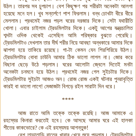
উঠল
।
তারপর সব চুপচাপ
।
বেশ কিছুক্ষণ পর শরীরটা অনেকটা আলগা
হয়েছে মনে হল
।
খুব সন্তর্পণে পাশ ফিরলাম
।
বন্ধ চোখটা ধীরে ধীরে
মেললাম
।
প্রথমেই নজর পড়ল ঘরের দরজার দিকে
।
সেটা যথারীতি
খোলা
।
এবার চাইলাম ট্রেডমিলটার দিকে
।
একটু আগের যন্ত্রচালিত
শব্দটা ওদিক থেকেই এসেছিল আমি পরিষ্কার বুঝতে পেরেছি
।
ট্রেডমিলটাও দেখলাম তার দীর্ঘ শরীর নিয়ে আবছা অন্ধকারে আমার দিকে
ঝাপসা হয়ে তাকিয়ে রয়েছে
।
গা
-
টা কেমন যেন শিরশিরিয়ে উঠল
।
ট্রেডমিলটার বোবা চাউনি আমার ঠিক ভালো লাগল না
।
জোর করে
বিছানা ছেড়ে উঠে পড়লাম
।
ঘরের আলোটা জ্বেলে দিতেই মনটা
অনেকটা চনমনে হয়ে উঠল
।
প্রথমেই নজর গেল সুইচটার দিকে
।
ট্রেডমিলটার সুইচটা আজও অন
।
রোজ রোজ একই ঘটনার পুনরাবৃত্তি
কারই বা ভালো লাগে
!
মেজাজটা বিগড়ে রইল সারাটা দিন ধরে
।
****
আজ রাতে আমি তক্কে তক্কে রয়েছি
।
আজ আমাকে এ
রহস্যের কিনারা করতেই হবে
।
কে আসছে আমার ঘরে এই হালকা
শীতের কাকভোরে? কে এই রহস্যময় আগন্তুক
!
বেশ তাড়াতাড়ি রাতের খাবার খেয়ে শুয়ে পড়লাম
।
ট্রেডমিলটার