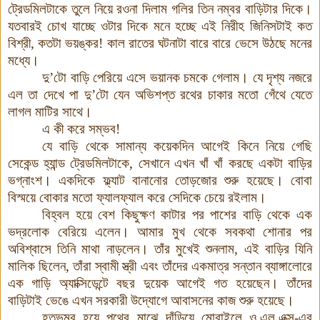
ট্রেডমিলটাকে তুলে নিয়ে রওনা দিলাম গলির তিন নম্বর বাড়িটার দিকে
।
যতবারই চোখ যাচ্ছে ওটার দিকে মনে হচ্ছে এই নিরীহ জিনিসটাই কত
বিশ্রী
,
কতটা ভয়ঙ্কর
!
কাল রাতের ঘটনাটা বারে বারে ভেসে উঠছে মনের
মধ্যে
।
দু’টো বাড়ি পেরিয়ে এসে ভয়ানক চমকে গেলাম
।
যে দৃশ্য নজরে
এল তা দেখে পা দু’টো যেন অভিশপ্ত রথের চাকার মতো গেঁথে যেতে
লাগল মাটির সাথে
।
এ কী করে সম্ভব
!
যে বাড়ি থেকে সামান্য কয়েকদিন আগেই কিনে নিয়ে গেছি
সেকেন্ড হ্যান্ড ট্রেডমিলটাকে
,
সেখানে এখন খাঁ খাঁ করছে একটা বাড়ির
ভগ্নাংশ
।
একদিকে ফ্ল্যাট বানানোর তোড়জোর শুরু হয়েছে
।
বোবা
বিস্ময়ে বোকার মতো ফ্যালফ্যাল করে সেদিকে চেয়ে রইলাম
।
বিহ্বল হয়ে বেশ কিছুক্ষণ কাটার পর পাশের বাড়ি থেকে এক
ভদ্রলোক বেরিয়ে এলেন
।
আমার মুখ থেকে সবকথা শোনার পর
অবিশ্বাসে তিনি মাথা নাড়লেন
।
তাঁর মুখেই শুনলাম
,
এই বাড়ির যিনি
মালিক ছিলেন
,
তাঁরা স্বামী স্ত্রী এবং তাঁদের একমাত্র সন্তান ব্যাঙ্গালোরে
এক গাড়ি অ্যাক্সিডেন্টে বছর দুয়েক আগেই গত হয়েছেন
।
তাঁদের
বাড়িটাই ভেঙে এখন সরকারী উদ্যোগে আবাসনের কাজ শুরু হয়েছে
।
হতভম্ব হয়ে পথের মাঝে দাঁড়িয়ে মোবাইলে ও
.
এল
.
এক্স
-
এর