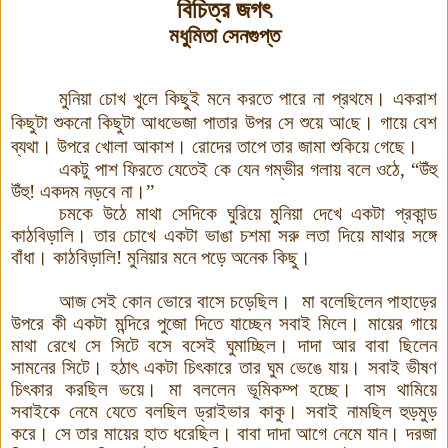
বিচিত্র জগৎ
মধুমিতা সেনগুপ্ত
মুনিয়া চোখ খুলে কিছুই মনে করতে পারে
না প্রথমে। একরাশ
কিছুটা শুকনো কিছুটা আধভেজা পাতার উপর সে শুয়ে আ
ছে
।
গায়ে বেশ
ব্য
থা। উপরে খোলা আকাশ। রোদের তাপে তার জামা শুকিয়ে গেছে
।
একটু পাশ ফিরতে যেতেই কে যেন গম্ভীর গলায় বলে ওঠে
,
“
উঁহু
উঁহু! একদম নড়বে না।”
চমকে উঠে মাথা সেদিকে ঘুরিয়ে মুনিয়া দেখে একটা প্রকান্ড
কাঠবিড়ালি। তার চোখে একটা ভাঙা চশমা সরু লতা দিয়ে মাথার
সঙ্গে
বাঁধা
।
কাঠবিড়ালি! মুনিয়ার মনে পড়ে অনেক কিছু
।
আজ সেই কোন ভোরে বাসে চড়েছিল। মা বলেছিলেন পাহাড়ের
উপরে কী একটা মন্দিরে পুজো দিতে যাচ্ছেন সবাই মিলে। মায়ের গায়ে
মাথা রেখে সে সিটে বসে বসেই ঘুমাচ্ছিল। দাদা আর বাবা ছিলেন
সামনের সিটে। হ
ঠা
ৎ একটা চিৎকারে তার ঘুম ভেঙে যায়। সবাই ভীষণ
চিৎকার করছিল ভয়ে
।
মা বললেন ভূমিকম্প হচ্ছে। বাস থামিয়ে
সবাইকে নেমে যেতে বলছিল ড্রাইভার কাকু। সবাই নামছিল হুড়মুড়
করে। সে তার মায়ের হাত ধরেছিল। বাবা দাদা আগে নেমে যান। দরজা