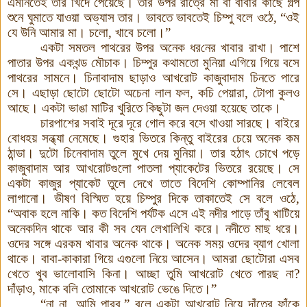
এমনিতেই তার খিদে পেয়েছে। তার উপর রাত্রে মা বা বাবার কাছে গল্প
শুনে ঘুমাতে যাওয়া অভ্যাস তার। ভাবতে ভাবতেই চিম্পু বলে ওঠে
, “
ওই
যে উনি আমার মা। চলো
,
খাবে চলো
।
”
একটা সমতল পাথরের উপর অনেক ধর
নে
র খা
বা
র রাখা। পাশে
পাতার উপর একখন্ড মৌচাক। চিম্পুর কথামতো মুনিয়া এগিয়ে গিয়ে বসে
পাথরের সামনে। চিনাবাদাম ছাড়াও আখরোট কাজুবাদাম চিনতে পারে
সে। এছাড়া ছোটো
ছোটো
অচেনা লাল ফল
,
কচি পেয়ারা
,
টোপা কুলও
আছে। একটা ভাঙা মাটির খুরিতে কিছুটা জল দেওয়া হয়েছে তাকে
।
চারপাশের সবাই দূরে দূরে গোল করে বসে খাওয়া সারছে। বাইরে
বোধহয় সন্ধ্যা নেমেছে। গুহার ভিতরে কিন্তু বাইরের চেয়ে অনেক কম
ঠান্ডা। দুটো চিনেবাদাম তুলে মুখে দেয় মুনিয়া। তার হ
ঠা
ৎ চোখে পড়ে
কাজুবাদাম আর আখরোটগুলো পাতলা প্যাকেটের ভিতরে রয়েছে। সে
একটা কাজুর প্যাকেট তুলে দেখে তাতে বিদেশি কোম্পানির লেবেল
লাগানো। ভীষণ বিস্মিত হয়ে চিম্পুর দিকে তাকাতেই সে বলে ওঠে
,
“
অবাক হলে নাকি। কত বিদেশি পর্যটক এসে এই নদীর পাড়ে তাঁবু খাটিয়ে
অনেকদিন থাকে আর কী
সব যেন লেখালিখি করে। নদীতে মাছ ধরে।
ওদের
সঙ্গে
এরকম খা
বা
র অনেক থাকে। অনেক সময় ওদের ব্যাগ খোলা
থাকে। বাবা
-
কাকারা গিয়ে এগুলো নিয়ে আসেন। আমরা ছোটো
রা এসব
খেতে খুব ভালোবাসি কিনা।
আচ্ছা তুমি আখরোট খেতে পারছ না?
দাঁড়াও
,
মাকে বলি তোমাকে আখরোট ভেঙে দিতে
।
”
“
না না
,
আমি পারব
,”
বলে একটা আখরোট নিয়ে দাঁতের ফাঁকে