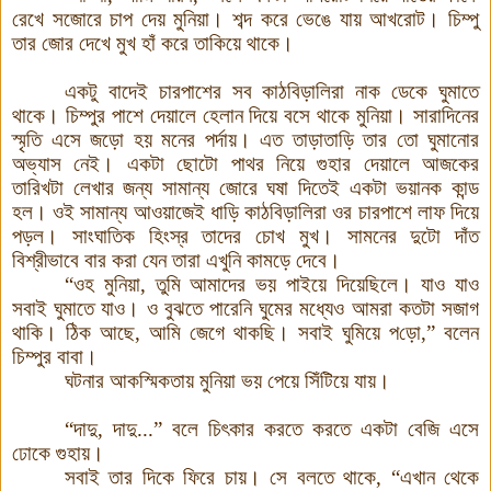
রেখে সজোরে চাপ দেয় মুনিয়া। শব্দ করে ভেঙে যায় আখরোট
।
চিম্পু
তার জোর দেখে মুখ হাঁ করে তাকিয়ে থাকে।
একটু বাদেই চারপাশের সব কাঠবিড়ালিরা নাক ডেকে ঘুমাতে
থাকে। চিম্পুর পাশে দেয়ালে হেলান দিয়ে বসে থাকে মুনিয়া। সারাদিনের
স্মৃতি এসে জড়ো হয় মনের পর্দায়। এত তাড়াতাড়ি তার তো ঘুমানোর
অভ্যাস নেই। একটা ছোটো
পাথর নিয়ে গুহার দেয়ালে আজকের
তারিখটা লেখার জন্য সামান্য জোরে ঘষা দিতেই একটা ভয়ানক কান্ড
হল। ওই সামান্য আওয়াজেই ধাড়ি কাঠবিড়ালিরা ওর চারপাশে লাফ দিয়ে
পড়ল
।
সাংঘাতিক হিংস্র তাদের চোখ মুখ। সামনের দুটো দাঁত
বিশ্রীভাবে বার করা যেন তারা এখুনি কামড়ে দেবে
।
“
ওহ মুনিয়া
,
তুমি আমাদের ভয় পাইয়ে দিয়েছিলে। যাও যাও
সবাই ঘুমাতে যাও। ও বুঝতে পারেনি ঘুমের মধ্যেও আমরা কতটা সজাগ
থাকি। ঠিক আছে
,
আমি জেগে থাকছি। সবাই ঘুমিয়ে প
ড়ো,”
বলেন
চিম্পুর বাবা
।
ঘটনার আকস্মিকতায় মুনিয়া ভয় পেয়ে সিঁটিয়ে যায়
।
“
দাদু,
দাদু
...”
বলে চিৎকার করতে করতে একটা বেজি এসে
ঢোকে গুহায়।
সবাই তার দিকে ফিরে চায়। সে বলতে থাকে
,
“
এখান থেকে