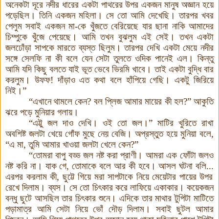
অনেকটা দূরে নদীর ধারের একটা পাথরের উপর একজন মানুষ অজ্ঞান হয়ে
পড়েছিল। তিনি একজন মহিলা। সে তো আমি দেখেছি। তারপর খবর
পেলুম সবাই একজন মা
-
কে খুঁজতে বেরিয়েছে যার ছানা নাকি আমাদের
চিম্পুকে খুঁজে পেয়েছে। আমি তখন বুঝলুম এই সেই। তখন একটা
জলঢোঁড়া সাপকে মারতে ব্যস্ত ছিলুম। তারপর দেখি একটা মেয়ে নদীর
সঙ্গে
সে
লফি
না কী
বলে যেন সেটা তুলতে ওদিক পানেই এল
।
কিন্তু
আমি যদি কিছু বলতে যাই ভূত ভেবে ভিরমি খাবে। তাই একটা বুদ্ধি বার
করলুম। উফফ!
দাঁড়াও এত কথা বলে হাঁপিয়ে গেছি। একটু জিরিয়ে
নি
ই।”
“
এখানে থামলে কেন
?
বল প্লি
জ
আমার মায়ের কী
হল?
”
আকুতি
ঝরে পড়ে মুনিয়ার গলায়
।
“
এট্টু জল দাও দেখি। ওই তো জল
।
”
মাটির খুরিতে রাখা
অবশিষ্ট জলটা খেয়ে গোঁফ মুছে
নে
য় বেজি। অপ্রস্তুত হয়ে মুনিয়া বলে
,
“
এ
মা
,
তুমি আমার খাওয়া জলটা খেলে কেন?”
“
তোমরা বাপু বড্ড জল নষ্ট করা প্রাণী। আমরা এক ফোঁটা জলও
নষ্ট করি
না। যাক গে
,
তোমাকে বলে আর কী
হবে
।
আসল ঘটনা বলি...
এরপর করলাম কী
,
ছুট্টে গিয়ে মরা সাপটাকে নিয়ে মেয়েটার পায়ের উপর
রেখে দিলাম
।
ব্য
স। সে তো চিৎকার করে লাফিয়ে একাকার। কয়েকজন
বন্ধু ছুটে আসছিল তার চিৎকার শুনে। এদিকে তার মাথার টুপিটা মাটিতে
পড়ামাত্র আমি সেটা নিয়ে ভোঁ দৌড় দিলাম। সবাই ছুটল আমার