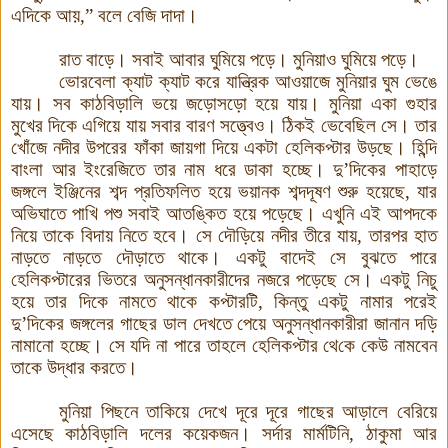
এদিকে আয়,”
বলে বেজি দাদা
।
রাত বাড়ে। সবাই আবার ঘুমিয়ে পড়ে। মুনিয়াও ঘুমিয়ে পড়ে
।
ভোরবেলা ক্যাট ক্যাট করে যান্ত্রিক আওয়াজে মুনিয়ার ঘুম ভেঙে
যায়। সব কাঠবিড়ালি ভয়ে জড়ো
সড়ো
হয়ে যায়। মুনিয়া একা গুহার
মুখের দিকে এগিয়ে যায় সবার বারণ সত্ত্বেও
।
ঠিকই ভেবেছিল সে
।
তার
খোঁজে নদীর উপরের ফাঁকা জায়গা দিয়ে একটা হেলিকপ্টার উড়ছে। হিন্দি
বাংলা আর
ইংরেজিতে তার নাম ধরে ডাকা হচ্ছে। দু
’
দিকের পাহাড়ে
জঙ্গলে ইঞ্জিনের শব্দ প্রতিফলিত হয়ে ভয়ানক শব্দদূষণ শুরু হয়েছে
,
যার
অভিঘাতে পাখি পশু সবাই আতঙ্কিত হয়ে পড়েছে। এখুনি এই আপদকে
নিয়ে তাকে বিদায় নিতে হবে। সে দৌড়িয়ে নদীর তীরে যায়
,
তারপর হাত
নাড়তে নাড়তে দৌড়াতে থাকে। একটু বাদেই সে বুঝতে পারে
হেলিকপ্টারের ভিতরে অনুসন্ধানকারীদের নজরে পড়েছে সে
।
একটু নিচু
হয়ে তার দিকে নামতে থাকে কপ্টারটি
,
কিন্তু একটু নামার পরেই
দু
’
দিকের জঙ্গলের গাছের ডাল দেখতে পেয়ে অনুসন্ধানকারীরা জানান দড়ি
নামানো হচ্ছে
।
সে যদি না পারে তাহলে হেলিকপ্টার থে
কে কেউ নামবেন
তাকে উদ্ধার করতে
।
মুনিয়া পিছনে তাকিয়ে দেখে দূরে দূরে গাছের আড়ালে বেরিয়ে
এসেছে কাঠবিড়ালি দলের কয়েকজন। সর্দার মার্মটিনি, ঠাকুমা আর