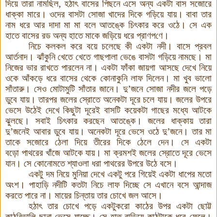
দিয়ে তারা নামছিল, হঠাৎ বাসের পিছনে এসে অন্য একটা বাস সজোরে
ধাক্কা মারে। ওদের বাসটা সোজা খাদের
দিকে গড়িয়ে যায়। বাবা তার
নাম ধরে আর দাদা মা মা বলে আতঙ্কে চিৎকার করে ওঠে। সে এক
হাতে বাসের রড অন্য হাতে মাকে জড়িয়ে ধরে প্রা
ণ
প
ণে
।
নিচে কলকল করে বয়ে চলেছে কী
একটা নদী। বাসে প্রবল
আর্তনাদ
।
ঝাঁকুনি খেতে খেতে গাছ
পালা ভেঙে বাসটা গড়িয়ে নামছে। মা
নিজের ভার রাখতে পারলেন
না। একটা ফাঁকা জায়গা আসছে দেখে নিয়ে
ওকে আঁকড়ে ধরে বাসের থেকে কোনাকুনি লাফ দিলেন। মা খুব ভালো
সাঁতারু। সেও মোটামুটি সাঁতার জানে। দু
’
জনে সোজা নদীর জলে পড়ে
ডুবে যায়। তারপর জলের স্রোতে অনেকটা দূরে চলে যায়। জলের উপরে
ভেসে উঠেই দেখে কিছুটা দূরেই বাসটি কয়েকটা গাছের মধ্যে আটকে
ঝুলছে। সবাই চিৎকার করছেন আতঙ্কে। জলের ধাক্কায় তারা
দু
’
জনেই আবার ডুবে যায়। অনেকটা দূরে ভেসে ওঠে দু
’
জনে। তার মা
তাকে সজোরে ঠেলা দিয়ে তীরের দিকে ঠেলে দেন। সে একটা
বড়ো
পাথরের খাঁজে আটকে যায়। মা ক্রমশই জলের স্রোতে দূরে ভেসে
যান। সে কোনোমতে শ্যাওলা ধরা পাথরের উপরে উঠে বসে।
একটু দম নিয়ে মুনিয়া দেখে একটু পরে গিয়েই একটা ধাপের মতো
অংশ
।
পাহাড়ি নদীটি কতটা নি
চে লাফ দিচ্ছে সে এখানে বসে আন্দাজ
করতে পারে
না। মায়ের চিন্তায় তার চোখে জল আসে
।
হ
ঠা
ৎ তার চোখে পড়ে একটুকরো কাঠের উপর একটা ছোট্ট
কাঠবিড়ালি ছানা ভেসে যাচ্ছে। সে হাত বাড়িয়ে কাঠটাকে ধরে ফেলে।