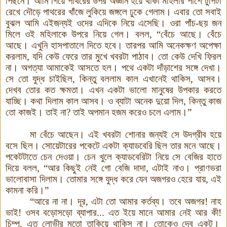
পিছনে। আমি গিয়ে পাথরের উপর অজ্ঞান হয়ে থাকা মহিলার পাশে টুপিটা
রেখে দৌড়ে পাথরের খাঁজে লুকিয়ে জঙ্গলে ঢুকে গেলাম। এবার তো সবাই
বুঝল আমি এইজন্যই ওদের এদিকে নিয়ে এসেছি। ওরা পাঁচ
-
ছয় জন
মিলে ওই মহিলাকে উপরে নিয়ে গেল। বলল
, “
বেঁচে আছে। বেঁচে
আছে। এখুনি হাসপাতালে দিতে হবে। তারপর আমি অনেকক্ষ
ণ
অপেক্ষা
করলাম
,
যদি কেউ ফেরে তার মুখে খবরটা পাঠাব। তো কেউ দেখি ফিরল
না
।
অগত্যা আমাকেই আসতে হল
।
পথে একটা দাঁড়াশে
র
সঙ্গে
দেখা।
সে তো যুদ্ধ চাইছিল
,
কিন্তু বললাম কাল এখানেই থাকিস
,
আসব।
দেখব তোর কত ক্ষমতা। এখন একটা ভালো মানুষের উপকার করতে
যাচ্ছি। কথা দিলাম কাল আসব
।
ও ব্যাটা অনেক দুয়ো দিল,
কিন্তু কাজ
তো কাজই। তাই না? তাই অপমান হজম করেও চলে এলাম
।
”
মা বেঁচে আছেন। এই খবরটা শোনার জন্যই সে উদগ্রীব হয়ে
বসে ছিল
।
সোয়েটারের পকেটে একটা
ক্যাডবেরি ছিল তার মনে আছে
।
পকেটটাতে চেন দেওয়া। চেন খুলে ক্যাডবেরি
টা নিয়ে সে বেজির হাতে
দিয়ে বলল
, “
আর কিছুই নেই গো বেজি দাদা
,
এটাই নাও। প্রাণভরা
ভালোবাসা দিলাম
।
তোমার
সঙ্গে
যুদ্ধ করে যেন অজগরও হেরে যায়
,
এই
কামনা করি
।
”
“
আরে না না। দূর
,
এটা তো আমার কর্তব্য। তবে অজগর
!
নাহ
ভাই
!
ওসব বড়ো
সড়ো
ব্যাপার
...
এত ইয়ে মানে আমার নেই আর কী
!
চিম্পু
,
এত লোভীর মতো
তাকিয়ে থাকিস না
।
তোকেও দেব একটু।