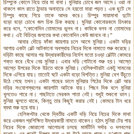
চিম্পুকে কোলে নিয়ে তার মা বাবা। মুনিয়ার চোখে জল আসে। ওরা না
থাকলে কাল রাতে ঠান্ডায় অনাহারে সে হয়তো
মারা পড়ত। এক
ছুটে সে
চিম্পুর কাছে গিয়ে তাকে আদর করে। চিম্পুর মায়ামাখা দুটো
বড়ো
বড়ো
চোখে জল চিক চিক করছে। মুনিয়া কোনো
রকমে চিৎকার
করে বলে
, “
কোনোদিন তোমাদের ভুলব না
।
কাউকে বলব না তোমাদের
কথা
।
এই বিচিত্র জগতের কথা কোনোদিন কেউ জানবে না
।
”
আবার দৌড়ে ফাঁকা জায়গায় চলে আসে মুনিয়া। একটা দড়ির
আগায় একটা বেল্ট আটকানো অবস্থায় নিচের দিকে নামাতে শুরু করেছে।
দড়িটা কাছে আসার পর উদ্ধারকারীদের নির্দেশ মতো চওড়া বেল্টটা কোমরে
শক্ত করে বেঁধে নেয় মুনিয়া। এবার দড়ি গোটানো শুরু হয়। আস্তে
আস্তে উপরের দিকে উঠতে থাকে মুনিয়া
।
হেলিকপ্টারটা একটু সামনের
দিকে এগিয়ে যায়। তাতেই ঘটে একটা বড়ো
বিপত্তি। মুনিয়া বেশ উঁচুতে
উঠে
গেছে তখন। একটা গাছের ডালে মুনিয়ার পিঠের দিকে বেল্ট আর
দড়ির সংযোগস্থলের জায়গাটা আটকে যায়। পিছন দিক বলে মুনিয়া
খুলতেও পারে না। গাছটাতে সেরকম পাতা নেই
।
শুধুই শুকনো ডাল।
মুনিয়া ঝুলতে থাকে, কিন্তু তার কিছুই করার নেই
।
কোমরে টান ধরে
ব্যথা শুরু হয়ে যায়
।
হেলিকপ্টার থেকে দ্বিতীয় একটি দড়ি নিয়ে নিচের দিকে মাথা
করে একজন প্রশিক্ষিত উদ্ধারকারী নামতে থাকেন
।
হঠা
ৎ মুনিয়া টের পায়
নিচের দিকে জোরালো আলোচনা চলছে মার্মটিনি সর্দার ও দলবলের
মধ্যে।
এর পরেই চিম্পুর বাবা ও মা উঠে আসে গাছে। দু
’
পায়ে গাছ