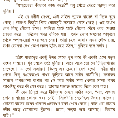
“
গুপ্তচররা কী
ভাবে কাজ করে?
”
মধু খেতে খেতে প্রশ্ন করে
মুনিয়া
।
“
এই যে নদীটা দেখছ
,
এটা মাইল দুয়েক বাদেই বাঁ
দিকে ঘুরে
গেছে। তারপর কিছুটা গিয়ে মোটামুটি সমতলে নেমে গেছে। ওই অংশে
বেশ কিছু নৌকো চলে। মাঝিরা ঘাটে ঘাটে নৌকো বেঁধে খবর দেওয়া
নেওয়া করে। এদিকের খবর ওদিকে যায়। তখন ঝোপ জঙ্গলের আড়ালে
থেকে গুপ্তচরেরা খবর শুনে নেয়
।
তারা চলে আসার সময় দৌড় দেয়
,
তখন তোমরা দেখ ঝোপ জঙ্গল হ
ঠা
ৎ নড়ে উঠল
,”
বুঝিয়ে বলে সর্দার
।
হ
ঠা
ৎ পাহাড়ের একটু উপর থেকে ঝুপ করে কী
একটা এসে পড়ল
ওদের সামনে। খুব চমকে ওঠে মুনিয়া
।
আরে একে তো সে চিড়িয়াখানায়
দেখেছে। এ
তো সজারু। কিন্তু এর চেহারা বেশ বড়ো
।
নদীর ধার
থেকে কিছু রঙবেরঙের
পাথর কুড়িয়ে আনে সর্দার মার্মটিনি। সজারুর
সামনে পাথরগুলো রাখার পর সে আর সর্দার দাবা খেলার মতো পাথর
আগুপিছু করে কী
যেন করে। তারপর সজারু জঙ্গলের দিকে চলে যায়
।
কী
যেন চিন্তা করে দীর্ঘশ্বাস ফেলে সর্দার বলে
,
“
নাঃ
,
এখন
ও
তোমার মায়ের কোন
ও
খবর নেই। মিলিটারি নেমেছিল উদ্ধার কাজে।
তোমরা বাসের মধ্যে থাকলে এতক্ষ
ণে
রক্ষা পেয়ে যেতে। কাল ওরা নামবে
নদীর পাড়ে তোমাদের খুঁজতে। চলো
,
সন্ধ্যা হয়ে আসছে। ভিতরে
যাই
।
”