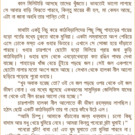
কাল মিলিটারি আসছে তাদের খুঁজতে। ভাবতেই ভালো লাগছে
সে আবার বাড়ি ফিরতে পারবে
,
কিন্তু মায়ের কী
হল
,
মা কেমন আছে
,
এটা না জানা অবধি তার শান্তি নেই
।
মাথাটা একটু নিচু করে কাঠবিড়ালিদের পিছু পিছু পাহাড়ের গায়ের
বড়ো
গর্তের মধ্যে ঢুকতে থাকে মুনিয়া।
একটা লম্বামতো অংশ পেরিয়ে
এসে ঢোকে মস্ত এক গুহার ভিতরে। এখানে সে সোজা হয়ে দাঁড়াতে
পারছে।
গুহার চারপাশে ছোটো
বড়ো
মিলিয়ে প্রায় জনা কুড়ি
কাঠবিড়ালি। গুহার ছাদ থেকে এবড়োখেবড়ো কত রঙিন পাথর দেখা
যাচ্ছে। পাহাড়ের খাঁজ বেয়ে চুঁইয়ে পড়ছে জল। সেই জল একপাশে
ছোটো
নালার মতো অংশে জমে আছে। সেখান থেকে হালকা নীল আলো
ছড়িয়ে পড়েছে পুরো গুহায়
।
“
খুব অবাক হয়েছ তো? ওই যে জল পড়ছে ওপর থেকে ওই জল
ভীষণ নোনা। ওর মধ্যে জন্মেছে একধরনের সামুদ্রিক জেলিফিস যাদের
গা থেকে ওই নীল রঙের আলো বের হচ্ছে
।
”
চারপাশটা হালকা নীল আলোতে কী
ভীষণ রহস্যময় লাগছিল
।
হঠা
ৎ ছোট্ট একটি কাঠবিড়ালি তার গা বেয়ে কাঁধে উঠে এল।
“
আমি চিম্পু। আমাকে বাঁচানোর জন্য ধন্যবাদ। চলো কিছু
বাদাম আর মধু খেয়ে ঘুমিয়ে নেবে। আমরা কিন্তু পনেরো
ঘন্টা ঘুমাই
।
”
পনেরো ঘন্টা! বাবা
রে
!
এত ঘুম ঘুমাতে তো মুনিয়া পারবে না।