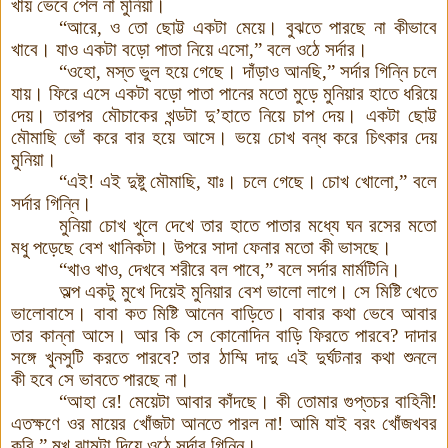
খায় ভেবে পেল
না মুনিয়া
।
“
আরে
,
ও তো ছোট্ট একটা মেয়ে
।
বুঝতে পারছে না কী
ভাবে
খাবে
।
যাও একটা বড়ো
পাতা নিয়ে এসো
,”
বলে ওঠে সর্দার
।
“
ওহো
,
মস্ত ভুল হয়ে গেছে। দাঁড়াও আনছি
,”
সর্দার গিন্নি চলে
যায়। ফিরে এসে একটা বড়ো
পাতা পানের মতো
মুড়ে মুনিয়ার হাতে ধরিয়ে
দেয়। তারপর মৌচাকের খন্ডটা দু
’
হাতে নিয়ে চাপ দেয়। একটা ছোট্ট
মৌমাছি ভোঁ করে বার হয়ে আসে
।
ভয়ে চোখ বন্ধ করে চিৎকার দেয়
মুনিয়া
।
“
এই! এই দুষ্টু মৌমাছি, যাঃ
।
চলে গেছে
।
চোখ খোলো,”
বলে
সর্দার গিন্নি
।
মুনিয়া চোখ খুলে দেখে তার হাতে পাতার মধ্যে ঘন রসের মতো
মধু পড়েছে বেশ খানিকটা। উপরে সাদা ফেনার মতো কী
ভাসছে
।
“
খাও খাও
,
দেখবে শরীরে বল পাবে
,”
বলে সর্দার মার্মটিনি
।
অল্প একটু মুখে দিয়েই মুনিয়ার বেশ ভালো লাগে
।
সে মিষ্টি খেতে
ভালোবাসে
।
বাবা কত মিষ্টি আনেন বাড়িতে। বাবার কথা ভেবে আবার
তার কান্না আসে। আর কি সে কোনো
দিন বাড়ি ফিরতে পারবে? দাদার
সঙ্গে
খুনসুটি করতে পারবে? তার ঠাম্মি দাদু এই দুর্ঘটনার কথা শুনলে
কী
হবে সে ভাবতে পারছে না
।
“
আহা রে
!
মেয়েটা আবার কাঁদছে
।
কী
তোমার গুপ্তচর বাহিনী!
এতক্ষণে ওর মায়ের খোঁজটা আনতে পারল না! আমি যাই বরং খোঁজখবর
করি
,”
মুখ ঝামটা দিয়ে ওঠে সর্দার গিন্নি
।