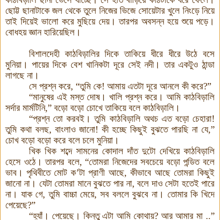
ছোট্ট ছানাটাকে জল থেকে তুলে নিজের ভিজে সোয়েটার খুলে নিংড়ে নিয়ে
তাই দিয়েই ভালো করে মুছিয়ে দেয়
।
তারপর অবসন্ন হয়ে শুয়ে পড়ে
।
বোধহয় জ্ঞান হারিয়েছিল
।
বিশালদেহী কাঠবিড়ালির দিকে তাকিয়ে ধীরে ধীরে উঠে বসে
মুনিয়া। পায়ের দিকে বেশ খানিকটা দূরে সেই নদী। তার একটুও ঠান্ডা
লাগছে না
।
সে প্রশ্ন করে
,
“
তুমি কে! আমায় এতটা দূরে আনলে কী
করে
?”
“
মানুষের এই মস্ত দোষ। খালি প্রশ্ন করে। আমি কাঠবিড়ালি
সর্দার মার্মটিনি
,”
বড়ো
বড়ো
চোখে তাকিয়ে বলে কাঠবিড়ালি
।
“
প্রশ্ন তো করবই। তুমি কাঠবিড়ালি অথচ এত বড়ো
চেহারা!
তুমি কথা বলছ, বাংলাও জানো
! কী
হচ্ছে কিছুই বুঝতে পারছি
না যে
,”
চোখ বড়ো
বড়ো
করে বলে চলে মুনিয়া
।
খি
ক
খি
ক শব্দে সামনের কোদাল দাঁত দুটো দেখিয়ে কাঠবিড়ালি
হেসে ওঠে। তারপর বলে
,
“
তোমরা নিজেদের সবচেয়ে বড়ো
পন্ডিত বলে
ভাব
।
পৃথিবীতে মোট ক’
টা প্রাণী আছে
,
কী
ভাবে আছে তোমরা কিছুই
জানো
না
।
যেটা তোমরা মানে বুঝতে পার
না
,
বলে দাও সেটা হতেই পারে
না। যাক গে
,
তুমি বাচ্চা মেয়ে
,
সব বললে বুঝবে না। তোমার কি খিদে
পেয়েছে?”
“
হ্যাঁ। পেয়েছে। কিন্তু এটা আমি কোথায়? আর আমার মা ..”