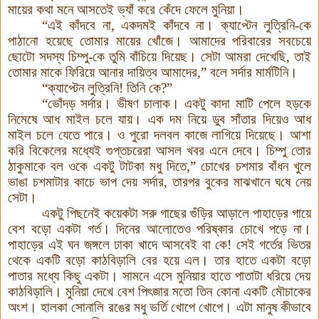
মায়ের কথা মনে আসতেই ভ্যাঁ করে কেঁদে ফেলে মুনিয়া
।
“এই কাঁদবে না
,
একদমই কাঁদবে না। ক্যাপ্টেন লুত্রিনি
-
কে
পাঠানো হয়েছে তোমার মায়ের খোঁজে। আমাদের পরিবারের সবচেয়ে
ছোটো
সদস্য চিম্পু
-
কে তুমি বাঁচিয়ে দিয়েছ। সেটা আমরা দেখেছি
,
তাই
তোমার মাকে ফিরিয়ে আনার দায়িত্ব আমাদের
,”
বলে সর্দার মার্মটিনি
।
“ক্যাপ্টেন লুত্রিনি! তিনি কে?
”
“
ভোঁদড় সর্দার। ভীষণ চালাক। একটু কাদা মাটি পেলে হড়কে
নিমেষে আধ মাইল চলে যায়। এক দম নিয়ে ডুব সাঁতার দিয়েও আধ
মাইল চলে যেতে পারে। ও পুরো দলবল কাজে লাগিয়ে দিয়েছে। আশা
করি বিকেলের মধ্যেই গুপ্তচরেরা আসল খবর এনে দেবে
।
চিম্পু তোর
ঠাকুমাকে বল ওকে একটু টাটকা মধু দিতে,”
চোখের চশমার বাঁধন খুলে
ভাঙা চশমাটার কাচে ভাপ দেয় সর্দার
,
তারপর বুকের মাঝখানে ঘ
ষে
নেয়
সেটা
।
একটু পিছনেই কয়েকটা সরু গাছের গুঁড়ির আড়ালে পাহাড়ের গায়ে
বেশ বড়ো
একটা গর্ত। দিনের আলোতেও পরিষ্কার চোখে পড়ে না।
পাহাড়ের এই ঘন জঙ্গলে ঢাকা খাদে আসবেই বা কে
!
সেই গর্তের ভিতর
থেকে একটি বড়ো
কাঠবিড়ালি বের হয়ে
এল
।
তার হাতে একটা বড়ো
পাতার মধ্যে কিছু একটা।
সামনে এসে মুনিয়ার হাতে পাতাটা ধরিয়ে দেয়
কাঠবিড়ালি। মুনিয়া দেখে বেশ পিৎজার
মতো
তিন কো
না
একটি মৌচাকের
অংশ। হালকা সোনালি
রঙের মধু ভর্তি খোপে খোপে। এটা মানুষ কী
ভাবে