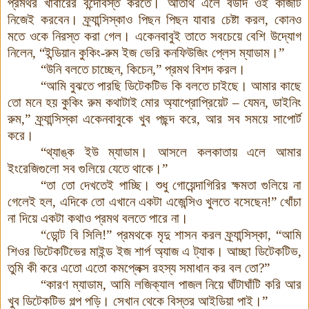
প্রমথর খাবারের বন্দোবস্ত করতে। অতিথি এলে বউদি ওই কাজটি
নিজেই করবেন। ফ্র্যান্সিস্কাও পিছন পিছন যাবার চেষ্টা করল
,
কোনও
মতে ওকে নিরস্ত করা গেল। একেনবাবুই তাতে সবচেয়ে বেশি উদ্যোগ
নিলেন
, “
ইন্ডিয়ান কুকিং-রুম ইজ ভেরি কনফিউজিং প্লেস ম্যাডাম।”
“উনি বলতে চাচ্ছেন
,
কিচেন,” প্রমথ বিশদ করল।
“আমি বুঝতে পারছি ডিটেকটিভ কি বলতে চাইছে। আমার কাছে
তো মনে হয় কুকিং রুম কথাটাই মোর অ্যাপ্রোপ্রিয়েট – যেমন
,
ডাইনিং
রুম,” ফ্র্যান্সিস্কা একেনবাবুকে খুব পছন্দ করে
,
আর সব সময়ে সাপোর্ট
করে।
“থ্যাঙ্ক ইউ ম্যাডাম। আসলে কলকাতায় এলে আমার
ইংরেজিগুলো সব গুলিয়ে যেতে থাকে।”
“তা তো দেখতেই পাচ্ছি। শুধু গোয়েন্দাগিরির ক্ষমতা গুলিয়ে না
গেলেই হল
,
এদিকে তো এখানে একটা এজেন্সিও খুলতে বসেছেন!” খোঁচা
না দিয়ে একটা কথাও প্রমথ বলতে পারে না।
“ডোন্ট বি সিলি!” প্রমথকে মৃদু শাসন করল ফ্র্যান্সিস্কা, “আমি
শিওর ডিটেকটিভের মাইন্ড ইজ শার্প অ্যাজ এ ট্যাক। আচ্ছা ডিটেকটিভ
,
তুমি কী করে এতো এতো কমপ্লেক্স রহস্য সমাধান কর বল তো
?”
“কারণ ম্যাডাম
,
আমি লজিক্যাল পাজল নিয়ে ঘাঁটাঘাঁটি করি আর
খুব ডিটেকটিভ গল্প পড়ি। সেখান থেকে বিস্তর আইডিয়া পাই।”