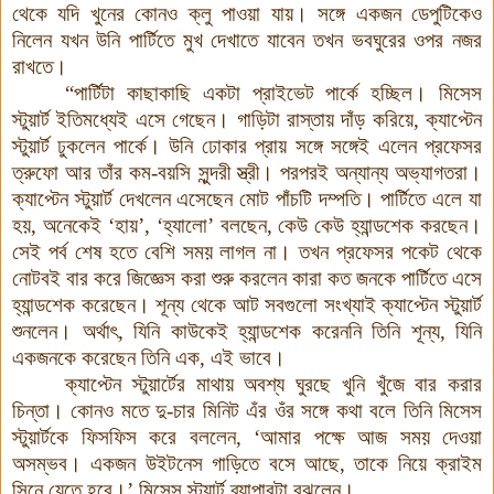
থেকে যদি খুনের কোনও ক্লু পাওয়া যায়
।
সঙ্গে একজন ডেপুটিকেও
নিলেন যখন উনি পার্টিতে মুখ দেখাতে যাবেন তখন ভবঘুরের ওপর নজর
রাখতে।
“পার্টিটা কাছাকাছি একটা প্রাইভেট পার্কে হচ্ছিল। মিসেস
স্টুয়ার্ট ইতিমধ্যেই এসে গেছেন। গাড়িটা রাস্তায় দাঁড় করিয়ে
,
ক্যাপ্টেন
স্টুয়ার্ট ঢুকলেন পার্কে। উনি ঢোকার প্রায় সঙ্গে সঙ্গেই এলেন প্রফেসর
ত্রুফো আর তাঁর কম-বয়সি সুন্দরী স্ত্রী
।
পরপরই অন্যান্য অভ্যাগতরা
।
ক্যাপ্টেন স্টুয়ার্ট দেখলেন এসেছেন মোট পাঁচটি দম্পতি। পার্টিতে এলে যা
হয়, অনেকেই ‘হায়’, ‘হ্যালো’ বলছেন, কেউ কেউ হ্যান্ডশেক করছেন।
সেই পর্ব শেষ হতে বেশি সময় লাগল না। তখন প্রফেসর পকেট থেকে
নোটবই বার করে জিজ্ঞেস করা শুরু করলেন কারা কত জনকে পার্টিতে এসে
হ্যান্ডশেক করেছেন। শূন্য থেকে আট সবগুলো সংখ্যাই ক্যাপ্টেন স্টুয়ার্ট
শুনলেন। অর্থাৎ
,
যিনি কাউকেই হ্যান্ডশেক করেননি তিনি শূন্য
,
যিনি
একজনকে করেছেন তিনি এক
,
এই ভাবে।
ক্যাপ্টেন স্টুয়ার্টের মাথায় অবশ্য ঘুরছে খুনি খুঁজে বার করার
চিন্তা
।
কোনও মতে দু-চার মিনিট এঁর ওঁর সঙ্গে কথা বলে তিনি মিসেস
স্টুয়ার্টকে ফিসফিস করে বললেন
, ‘
আমার পক্ষে আজ সময় দেওয়া
অসম্ভব। একজন উইটনেস গাড়িতে বসে আছে, তাকে নিয়ে ক্রাইম
সিনে যেতে হবে।’ মিসেস স্টুয়ার্ট ব্যাপারটা বুঝলেন।