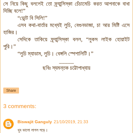
সে নিয়ে কিছু বললেই তো ফ্র্যান্সিস্কা চেঁচামেচি করত আপনাকে বাধা
দিচ্ছি বলে!”
“ডোন্ট বি সিলি!”
এসব কথা-বার্তার মধ্যেই লুচি
,
বেগুনভাজা
,
চা আর মিষ্টি এসে
হাজির।
সেদিকে তাকিয়ে ফ্র্যান্সিস্কা বলল
, “
লুকস লাইক হোয়াইট
পুরি।”
“লুচি ম্যাডাম,
লুচি। বেঙ্গলি স্পেশালিটি।”
_____
ছবিঃ স্যমন্তক চট্টোপাধ্যায়
Share
3 comments:
Biswajit Ganguly
21/10/2019, 21:33
খুব ভালো লাগল পড়ে।