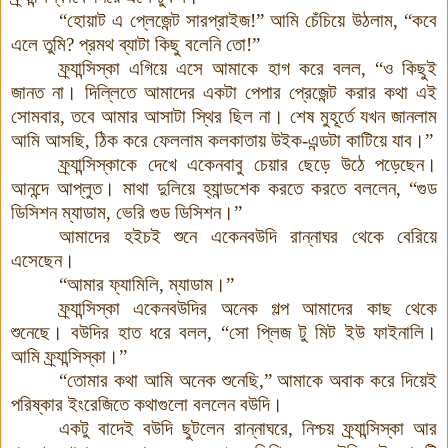
“হোয়াট এ প্লেজেন্ট সারপ্রাইজ!” আমি চেঁচিয়ে উঠলাম
, “
কবে
এলে তুমি
?
প্রমথ ব্যাটা কিছু বলেনি তো!”
ফ্র্যান্সিস্কা এগিয়ে এসে আমাকে হাগ করে বলল
, “
ও কিছুই
জানত না। দিল্লিতে আমাদের একটা পেপার প্রেজেন্ট করার কথা এই
সোমবার, তবে আমার আসাটা স্থির ছিল না। শেষ মুহূর্তে যখন জানলাম
আমি আসছি, ঠিক করে ফেললাম কলকাতায় উইক-এন্ডটা কাটিয়ে যাব
।
”
ফ্র্যান্সিস্কাকে দেখে একেনবাবু চেয়ার ছেড়ে উঠে পড়েছেন।
আনন্দে আপ্লুত। মাথা দুলিয়ে হ্যান্ডশেক করতে করতে বললেন
, “
গুড
ডিসিশন ম্যাডাম
,
ভেরি গুড ডিসিশন।”
আমাদের হইচই শুনে একেনবউদি রান্নাঘর থেকে বেরিয়ে
এসেছেন
।
“আমার ফ্যামিলি
,
ম্যাডাম।”
ফ্র্যান্সিস্কা একেনবউদির অনেক গল্প আমাদের কাছ থেকে
শুনেছে। বউদির হাত ধরে বলল
, “
সো প্লিজ টু মিট ইউ ফাইনালি।
আমি ফ্র্যান্সিস্কা।”
“তোমার কথা আমি অনেক শুনেছি,” আমাকে অবাক করে দিয়েই
পরিষ্কার ইংরেজিতে কথাগুলো বললেন বউদি।
একটু বাদেই বউদি ছুটলেন রান্নাঘরে
,
নিশ্চয় ফ্র্যান্সিস্কা আর