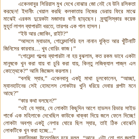
একেনবাবুর সিরিয়াস মুখ দেখে বোঝার জো নেই যে উনি রসিকতা
করছেন! ইদানীং খেয়াল করছি কলকাতায় নিজের ডেরায় ফিরে মাঝে
মাঝেই এরকম দুয়েকটা মজাদার বাণী ছাড়ছেন। ফ্র্যান্সিস্কার কয়েক
মুহূর্ত লাগল ব্যাপারটা ধরতে
,
তারপর এক গাল হাসল।
“ইউ আর জোকিং
,
রাইট
?”
“আসলে ম্যাডাম
,
গোয়েন্দাগিরি হল নানান যুক্তি আর খুঁটিনাটি
জিনিসের কারবার… খুব বোরিং কাজ।”
“গোয়েন্দা গল্পের ব্যাপারটা না হয় বুঝলাম
,
কত রকম ভাবে একটা
মানুষকে খুন করা যায় বা চুরি করা যায়, কিন্তু লজিক্যাল পাজ্‌ল এল
কোত্থেকে
?”
আমি জিজ্ঞেস করলাম।
“বলছি স্যার
,”
একেনবাবু একটু মাথা চুলকোলেন, “আচ্ছা
,
ম্যানহাটনের সেই হোমলেস লোকটার খুনি ধরিয়ে দেবার গল্পটা মনে
আছে
?”
“কার কথা বলছেন
?”
“ওই যে স্যার
,
যে লোকটা কিছুদিন আগে হাডসন রিভার সাইড
পার্কে এক মহিলাকে দেখেছিল কাউকে ধাক্কা দিয়ে জলে ফেলে দিচ্ছে!
লোকটা অবশ্য একটু নেশার ঘোরে ছিল স্যার
,
তাই ঠিক বোঝেনি
লোকটিকে খুন করা হচ্ছে...”
ফ্র্যান্সিস্কা উত্তেজিত হয়ে বলল
, “
আরে
,
এটা তো গত জুলাই