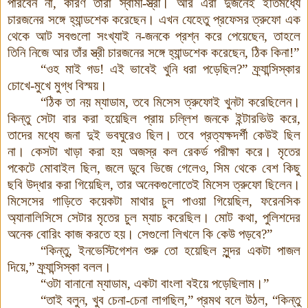
পারবেন না
,
কারণ তাঁরা স্বামী-স্ত্রী। আর এঁরা দুজনেই ইতিমধ্যে
চারজনের সঙ্গে হ্যান্ডশেক করেছেন। এখন যেহেতু প্রফেসর ত্রুফো এক
থেকে আট সবগুলো সংখ্যাই ন-জনকে প্রশ্ন করে পেয়েছেন
,
তাহলে
তিনি নিজে আর তাঁর স্ত্রী চারজনের সঙ্গে হ্যান্ডশেক করেছেন
,
ঠিক কিনা!”
“ওহ মাই গড! এই ভাবেই খুনি ধরা পড়েছিল
?”
ফ্র্যান্সিস্কার
চোখে-মুখে মুগ্ধ বিস্ময়।
“ঠিক তা নয় ম্যাডাম
,
তবে মিসেস ত্রুফোই খুনটা করেছিলেন।
কিন্তু সেটা বার করা হয়েছিল প্রায় চল্লিশ জনকে ইন্টারভিউ করে
,
তাদের মধ্যে জনা দুই ভবঘুরেও ছিল। তবে প্রত্যক্ষদর্শী কেউই ছিল
না। কেসটা খাড়া করা হয় অজস্র কল রেকর্ড পরীক্ষা করে। মৃতের
পকেটে মোবাইল ছিল
,
জলে ডুবে ভিজে গেলেও
,
সিম থেকে বেশ কিছু
ছবি উদ্ধার করা গিয়েছিল
,
তার অনেকগুলোতেই মিসেস ত্রুফো ছিলেন।
মিসেসের গাড়িতে কয়েকটা মাথার চুল পাওয়া গিয়েছিল
,
ফরেনসিক
অ্যানালিসিসে সেটার মৃতের চুল ম্যাচ করেছিল। মোট কথা
,
পুলিশদের
অনেক বোরিং কাজ করতে হয়। সেগুলো লিখলে কি কেউ পড়বে
?”
“কিন্তু
,
ইনভেস্টিগেশন শুরু তো হয়েছিল সুন্দর একটা পাজল
দিয়ে,” ফ্র্যান্সিস্কা বলল।
“ওটা বানানো ম্যাডাম
,
একটা বাংলা বইয়ে পড়েছিলাম।”
“তাই বলুন
,
খুব চেনা-চেনা লাগছিল,” প্রমথ বলে উঠল, “কিন্তু