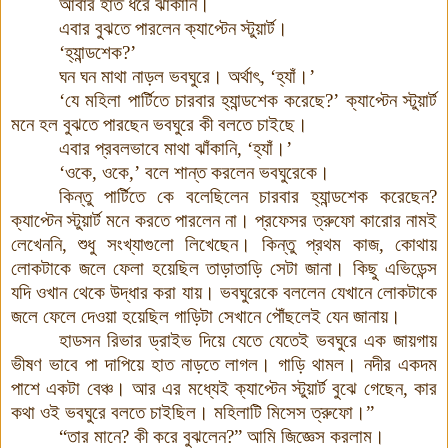
আবার হাত ধরে ঝাঁকানি।
এবার বুঝতে পারলেন ক্যাপ্টেন স্টুয়ার্ট।
‘হ্যান্ডশেক
?’
ঘন ঘন মাথা নাড়ল ভবঘুরে। অর্থাৎ
, ‘
হ্যাঁ।’
‘যে মহিলা পার্টিতে চারবার হ্যান্ডশেক করেছে
?’
ক্যাপ্টেন স্টুয়ার্ট
মনে হল বুঝতে পারছেন ভবঘুরে কী বলতে চাইছে।
এবার প্রবলভাবে মাথা ঝাঁকানি
, ‘
হ্যাঁ।’
‘ওকে
,
ওকে,’ বলে শান্ত করলেন ভবঘুরেকে।
কিন্তু পার্টিতে কে বলেছিলেন চারবার হ্যান্ডশেক করেছেন
?
ক্যাপ্টেন স্টুয়ার্ট মনে করতে পারলেন না। প্রফেসর ত্রুফো কারোর নামই
লেখেননি, শুধু সংখ্যাগুলো লিখেছেন। কিন্তু প্রথম কাজ, কোথায়
লোকটাকে জলে ফেলা হয়েছিল তাড়াতাড়ি সেটা জানা। কিছু এভিডেন্স
যদি ওখান থেকে উদ্ধার করা যায়। ভবঘুরেকে বললেন যেখানে লোকটাকে
জলে ফেলে দেওয়া হয়েছিল গাড়িটা সেখানে পৌঁছলেই যেন জানায়।
হাডসন রিভার ড্রাইভ দিয়ে যেতে যেতেই ভবঘুরে এক জায়গায়
ভীষণ ভাবে পা দাপিয়ে হাত নাড়তে লাগল। গাড়ি থামল। নদীর একদম
পাশে একটা বেঞ্চ। আর এর মধ্যেই ক্যাপ্টেন স্টুয়ার্ট বুঝে গেছেন
,
কার
কথা ওই ভবঘুরে বলতে চাইছিল। মহিলাটি মিসেস ত্রুফো।”
“তার মানে
?
কী করে বুঝলেন
?”
আমি জিজ্ঞেস করলাম।