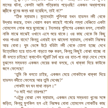
মাসের ঘটনা
,
কেসটা আমি পত্রিকায় পড়েওছি! একজন অধ্যাপকের
স্ত্রীকে খুনের জন্য ধরা হয়েছিল
,
তাই না
?”
“ঠিক ম্যাডাম। মৃতদেহটা পুলিশরা যখন হাডসন নদী থেকে
উদ্ধার করছে
,
তখন খেয়াল করল কাছেই পার্কের লম্বা বেঞ্চিতে একটা
হোমলেস লোক শুয়ে ঘুমোচ্ছে। টহলদার পুলিশের একজন বলল
,
লোকটা
নাকি মাঝে মাঝেই ওখানে এসে শুয়ে থাকে
।
ওর কাছ থেকে কি কিছু
খবর পাওয়া যাবে
?
কিন্তু এবারই হল ঝামেলা ম্যাডাম
,
লোকটা নিরক্ষর
আর বোবা। ঘুম ভেঙ্গে উঠে বডিটা নদী থেকে তোলা হচ্ছে দেখে
উত্তেজিত হয়ে হাত-পা নাড়তে শুরু করল
,
কিন্তু কিছুই বোঝা যাচ্ছে না
কী বলতে চাইছে! ক্যাপ্টেন স্টুয়ার্ট ধৈর্য ধরে ওর হাত-পা নাড়া দেখে শেষে
বুঝলেন সম্ভবত একজন মেয়ের কথা বলছে
,
যে ধাক্কা দিয়ে কাউকে
জলে ফেলেছে!
‘তুমি কি বলতে চাইছ
,
একজন মেয়ে লোকটাকে ধাক্কা দিয়ে
হাডসন নদীতে ফেলেছে আর তুমি দেখেছ
?’
লোকটা ঘন ঘন মাথা নাড়ল।”
“ও মাই গড! তারপর
?”
“এটুকু বোঝা গেল ম্যাডাম, একজন মেয়ে সম্ভবত খুনের সঙ্গে
জড়িত
,
কিন্তু মুশকিল হল এই নিরক্ষর বোবা হোমলেস লোকটির কাছ