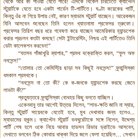
থেকে আর কী পাওয়া যেতে পারে! এদিকে বিকেল চারটেতে ক্যাপ্টেন
স্টুয়ার্টকে যেতে হবে একটা গার্ডেন টি-পার্টিতে। ঘণ্টা কয়েকের পার্টি
,
কিন্তু ওঁর না গিয়ে উপায় নেই
,
কারণ ম্যাডাম স্টুয়ার্ট যাচ্ছেন
।
আরেকজন
যিনি আসবেন শুনেছেন তিনি হলেন খ্যাতনামা প্রফেসর ত্রুফো
।
প্রফেসর তিরিশ বছর ধরে গবেষণা করে যাচ্ছেন আমেরিকায় হ্যান্ডশেক
করার প্রচলন কতটা কমছে
!
সেটা ইন্টারেস্টিং, নিশ্চয় এই পার্টিতেও তিনি
ডেটা কালেকশন করবেন
!
”
“যতসব গাঁজাখুরি ব্যাপার,” প্রমথ বক্রোক্তি করল, “ফুল অফ
ননসেন্স!”
“তোমার তো কেমিস্ট্রি ছাড়া সব কিছুই ননসেন্স!” ফ্র্যান্সিস্কা
ধমকাল প্রমথকে।
“ননসেন্স না তো কী
?
কে ক-জনকে হ্যান্ডশেক করছে জেনে
লাভটা কী
?”
প্রত্যুত্তরে ফ্র্যান্সিস্কা বোধহয় কিছু বলতে যাচ্ছিল।
একেনবাবু তার আগেই উত্তর দিলেন
,
“লাভ-ক্ষতি জানি না স্যার
,
কিন্তু স্টুয়ার্ট সায়েবকে যেতেই হবে
,
মুখ দেখাবার জন্য হলেও...
ম্যাডামের হুকুম। ক্যাপ্টেন স্টুয়ার্ট ভবঘুরেটাকে সঙ্গে নিলেন
,
উদ্দেশ্য
পার্টি শেষ হলে ওকে নিয়ে আবার হাডসন রিভার ড্রাইভে আসবেন
,
দেখাতে বলবেন ঠিক কোথায় ধাক্কা দিয়ে জলে ফেলা হয়েছিল
…
সেখান