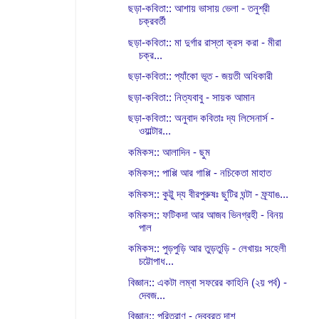
ছড়া-কবিতা:: আশায় ভাসায় ভেলা - তনুশ্রী
চক্রবর্তী
ছড়া-কবিতা:: মা দুর্গার রাস্তা ক্রস করা - মীরা
চক্র...
ছড়া-কবিতা:: প্যাঁকো ভূত - জয়তী অধিকারী
ছড়া-কবিতা:: নিত্যবাবু - সায়ক আমান
ছড়া-কবিতা:: অনুবাদ কবিতাঃ দ্য লিসেনার্স -
ওয়াল্টার...
কমিকস:: আলাদিন - ছুম
কমিকস:: পাপ্পি আর গাপ্পি - নচিকেতা মাহাত
কমিকস:: কুট্টু দ্য বীরপুরুষঃ ছুটির ঘন্টা - ফ্র্যাঙ...
কমিকস:: ফটিকদা আর আজব ভিনগ্রহী - বিনয়
পাল
কমিকস:: পুড়পুড়ি আর তুড়তুড়ি - লেখায়ঃ সহেলী
চট্টোপাধ...
বিজ্ঞান:: একটা লম্বা সফরের কাহিনি (২য় পর্ব) -
দেবজ...
বিজ্ঞান:: পরিত্রাণ - দেবব্রত দাশ