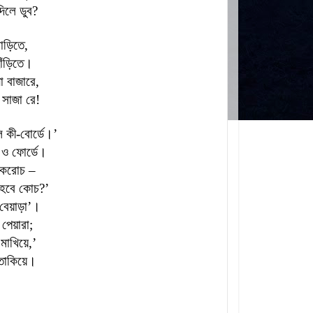
িলে ডুব?
াড়িতে,
াঁড়িতে।
ো বাজারে,
 সাজা রে!
ি কী-বোর্ডে।’
 ও ফোর্ডে।
 ককরোচ –
 হবে কোচ?’
‘বেয়াড়া’
।
 পেয়ারা;
মাখিয়ে,’
 তাকিয়ে।