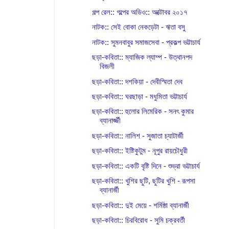
গল্প রেল:: গল্পের অডিও:: অক্টোবর ২০১৭
নাটক:: সেই বোকা নেকড়েটা - ঋতা বসু
নাটক:: সুমনবাবুর সমাজসেবা - প্রকল্প ভট্টাচার্য
ছড়া-কবিতা:: ম্যাজিক ল্যাম্প - উত্থানপদ
বিজলী
ছড়া-কবিতা:: দশকিয়া - দেবীস্মিতা দেব
ছড়া-কবিতা:: ঘরছাড়া - মধুমিতা ভট্টাচার্য
ছড়া-কবিতা:: হুলোর লিমেরিক - সনৎ কুমার
ব্যানার্জ্জী
ছড়া-কবিতা:: নালিশ - সুজাতা চ্যাটার্জী
ছড়া-কবিতা:: ইষ্টিকুটুম - নূপুর রায়চৌধুরী
ছড়া-কবিতা:: একটি বৃষ্টি দিনে - শুভ্রা ভট্টাচার্য
ছড়া-কবিতা:: খুশির ছুটি, ছুটির খুশি - রূপসা
ব্যানার্জী
ছড়া-কবিতা:: দুই মেয়ে - শর্মিষ্ঠা ব্যানার্জী
ছড়া-কবিতা:: চিরবিরোধ - সুমি চক্রবর্তী