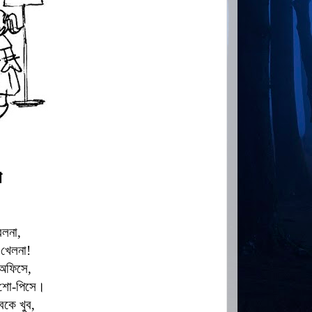
া
েলনা,
 খেলনা!
য় অফিসে,
শো-পিসে।
বকে খুব,