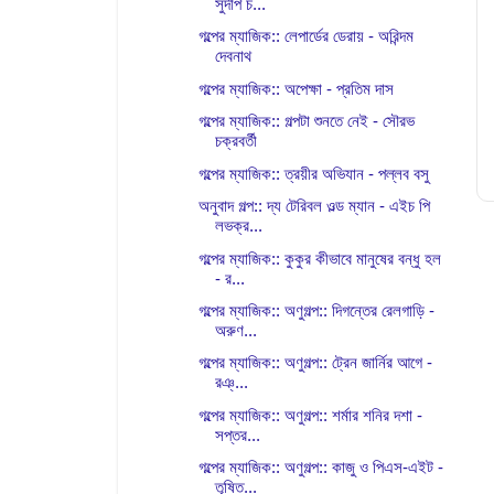
সুদীপ চ...
গল্পের ম্যাজিক:: লেপার্ডের ডেরায় - অরিন্দম
দেবনাথ
গল্পের ম্যাজিক:: অপেক্ষা - প্রতিম দাস
গল্পের ম্যাজিক:: গল্পটা শুনতে নেই - সৌরভ
চক্রবর্তী
গল্পের ম্যাজিক:: ত্রয়ীর অভিযান - পল্লব বসু
অনুবাদ গল্প:: দ্য টেরিবল ওল্ড ম্যান - এইচ পি
লভক্র...
গল্পের ম্যাজিক:: কুকুর কীভাবে মানুষের বন্ধু হল
- র...
গল্পের ম্যাজিক:: অণুগল্প:: দিগন্তের রেলগাড়ি -
অরুণ...
গল্পের ম্যাজিক:: অণুগল্প:: ট্রেন জার্নির আগে -
রঞ্...
গল্পের ম্যাজিক:: অণুগল্প:: শর্মার শনির দশা -
সপ্তর...
গল্পের ম্যাজিক:: অণুগল্প:: কাজু ও পিএস-এইট -
তৃষিত...