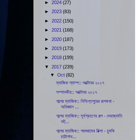
►
2024
(27)
►
2023
(83)
►
2022
(150)
►
2021
(168)
►
2020
(187)
►
2019
(173)
►
2018
(199)
▼
2017
(239)
▼
Oct
(82)
ম্যাজিক ল্যাম্প:: অক্টোবর ২০১৭
সম্পাদকীয়:: অক্টোবর ২০১৭
গল্পের ম্যাজিক:: নিশ্চিন্তপুরের রূপকথা -
অভিজ্ঞান ...
গল্পের ম্যাজিক:: সূর্যগ্রহণের গল্প - দেবজ্যোতি
ভট্...
গল্পের ম্যাজিক:: পরশুরামের রিক্সা - চুমকি
চট্টোপাধ...