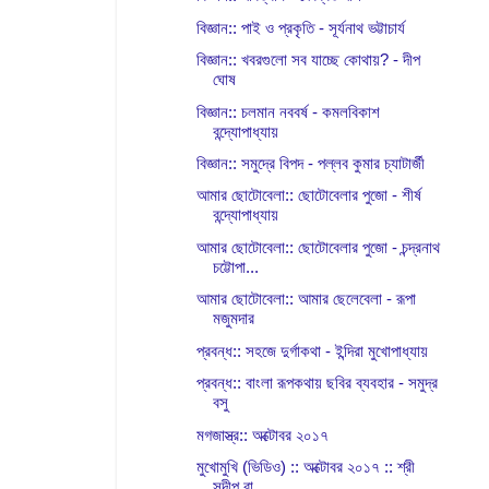
বিজ্ঞান:: পাই ও প্রকৃতি - সূর্যনাথ ভট্টাচার্য
বিজ্ঞান:: খবরগুলো সব যাচ্ছে কোথায়? - দীপ
ঘোষ
বিজ্ঞান:: চলমান নববর্ষ - কমলবিকাশ
বন্দ্যোপাধ্যায়
বিজ্ঞান:: সমুদ্রে বিপদ - পল্লব কুমার চ্যাটার্জী
আমার ছোটোবেলা:: ছোটোবেলার পুজো - শীর্ষ
বন্দ্যোপাধ্যায়
আমার ছোটোবেলা:: ছোটোবেলার পুজো - চন্দ্রনাথ
চট্টোপা...
আমার ছোটোবেলা:: আমার ছেলেবেলা - রূপা
মজুমদার
প্রবন্ধ:: সহজে দুর্গাকথা - ইন্দিরা মুখোপাধ্যায়
প্রবন্ধ:: বাংলা রূপকথায় ছবির ব্যবহার - সমুদ্র
বসু
মগজাস্ত্র:: অক্টোবর ২০১৭
মুখোমুখি (ভিডিও) :: অক্টোবর ২০১৭ :: শ্রী
সন্দীপ রা...