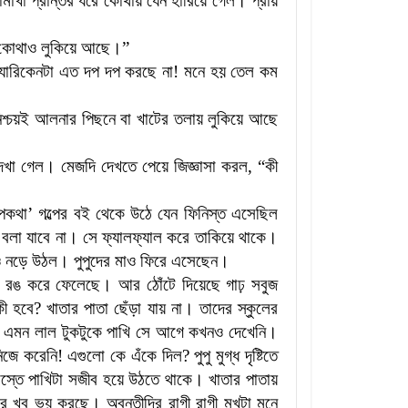
নামাখা প্রান্তর ধরে কোথায় যেন হারিয়ে গেল। প্রায়
ই কোথাও লুকিয়ে আছে।
”
হ্যারিকেনটা এত দপ দপ করছে না! মনে হয় তেল কম
নিশ্চয়ই আলনার পিছনে বা খাটের তলায় লুকিয়ে আছে
 দেখা গেল। মেজদি দেখতে পেয়ে জিজ্ঞাসা করল
, “
কী
ূপকথা
’
গল্পের বই থেকে উঠে যেন ফিনিস্ত এসেছিল
লা যাবে না। সে ফ্যালফ্যাল করে তাকিয়ে থাকে।
াটাও নড়ে উঠল। পুপুদের মাও ফিরে এসেছেন।
াল রঙ করে ফেলেছে। আর ঠোঁটে দিয়েছে গাঢ় সবুজ
কী হবে
?
খাতার পাতা ছেঁড়া যায় না। তাদের স্কুলের
। এমন লাল টুকটুকে পাখি সে আগে কখনও দেখেনি।
িজে করেনি! এগুলো কে এঁকে দিল
?
পুপু মুগ্ধ দৃষ্টিতে
আস্তে পাখিটা সজীব হয়ে উঠতে থাকে। খাতার পাতায়
 খুব ভয় করছে। অবন্তীদির রাগী রাগী মুখটা মনে