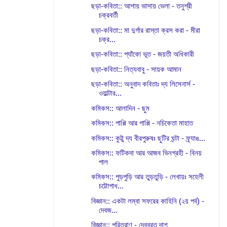
ছড়া-কবিতা:: আশায় ভাসায় ভেলা - তনুশ্রী
চক্রবর্তী
ছড়া-কবিতা:: মা দুর্গার রাস্তা ক্রস করা - মীরা
চক্র...
ছড়া-কবিতা:: প্যাঁকো ভূত - জয়তী অধিকারী
ছড়া-কবিতা:: নিত্যবাবু - সায়ক আমান
ছড়া-কবিতা:: অনুবাদ কবিতাঃ দ্য লিসেনার্স -
ওয়াল্টার...
কমিকস:: আলাদিন - ছুম
কমিকস:: পাপ্পি আর গাপ্পি - নচিকেতা মাহাত
কমিকস:: কুট্টু দ্য বীরপুরুষঃ ছুটির ঘন্টা - ফ্র্যাঙ...
কমিকস:: ফটিকদা আর আজব ভিনগ্রহী - বিনয়
পাল
কমিকস:: পুড়পুড়ি আর তুড়তুড়ি - লেখায়ঃ সহেলী
চট্টোপাধ...
বিজ্ঞান:: একটা লম্বা সফরের কাহিনি (২য় পর্ব) -
দেবজ...
বিজ্ঞান:: পরিত্রাণ - দেবব্রত দাশ