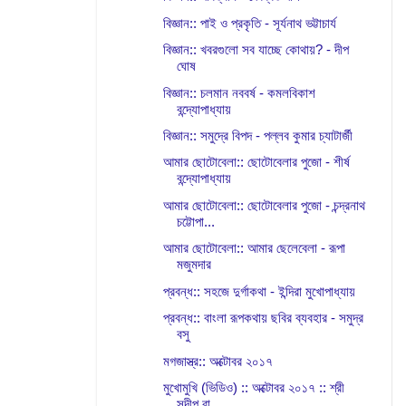
বিজ্ঞান:: পাই ও প্রকৃতি - সূর্যনাথ ভট্টাচার্য
বিজ্ঞান:: খবরগুলো সব যাচ্ছে কোথায়? - দীপ
ঘোষ
বিজ্ঞান:: চলমান নববর্ষ - কমলবিকাশ
বন্দ্যোপাধ্যায়
বিজ্ঞান:: সমুদ্রে বিপদ - পল্লব কুমার চ্যাটার্জী
আমার ছোটোবেলা:: ছোটোবেলার পুজো - শীর্ষ
বন্দ্যোপাধ্যায়
আমার ছোটোবেলা:: ছোটোবেলার পুজো - চন্দ্রনাথ
চট্টোপা...
আমার ছোটোবেলা:: আমার ছেলেবেলা - রূপা
মজুমদার
প্রবন্ধ:: সহজে দুর্গাকথা - ইন্দিরা মুখোপাধ্যায়
প্রবন্ধ:: বাংলা রূপকথায় ছবির ব্যবহার - সমুদ্র
বসু
মগজাস্ত্র:: অক্টোবর ২০১৭
মুখোমুখি (ভিডিও) :: অক্টোবর ২০১৭ :: শ্রী
সন্দীপ রা...