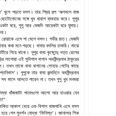
া
’
খুলে পড়তে বসল। তার প্রিয় গল্প
‘
ঝলমলে বাজ
 ছোটোবোনের সঙ্গে খুব খারাপ ব্যবহার করে। পুপুর
 একটা ঘরে
,
পুপু আর মেজদি আরেকটা ঘরে ঘুমায়।
দেয়।
লার রোয়াকে এসে পা মেলে বসল। গভীর রাত। মেজদি
ব বাবার কথা মনে পড়ছে। বাবার বদলির চাকরি। মাঝে
রে গিয়ে থাকে। পুপুর বাবা কৃষ্ণেন্দু দত্ত রেলের
ির লাগোয়া এই সুবিশাল বাগান অবনীন্দ্রনাথ ঠাকুরের
েছিল। তখন তাকে বাবা বাগানের লোহার গেটের কাছে
ুপ্তনিবাস
’
।
পুপুকে তার বাবা জন্মদিনে অবনীন্দ্রনাথ
 সব মাসে আসতে পারেন না। তখন পুপু খুব মনমরা
বা লম্বা খাঁজকাটা পাতাগুলো আলো আর হাওয়ায় যেন
ত!
”
োকিত আকাশ বেয়ে এক বিশাল বাজপাখি এসে বসল
 হয়ে গেল সুদর্শন যোদ্ধা
‘
ফিনিস্ত
’
।
জানালার শিক