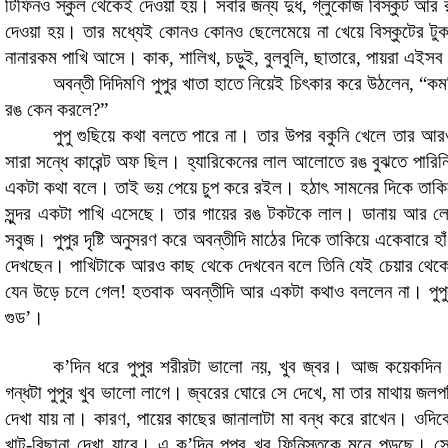
টিফিনও স্কুল থেকেই দেওয়া হয়। সবার জন্য দুধ
,
গ্লুকোজ বিস্কুট আর 
দেওয়া হয়। তার মধ্যেই কোনও কোনও ছেলেমেয়ে না খেয়ে বিস্কুটের টুক
নানারকম পাখি আসে। কাক
,
শালিখ
,
চড়ুই
,
বুলবুলি
,
ছাতারে
,
পায়রা এইসব
অবন্তী দিদিমণি পুপুর খাতা হাতে নিয়েই চিৎকার করে উঠলেন,
“
কম
রঙ কেন করলে
?”
পুপু গুছিয়ে কথা বলতে পারে না
।
তার উপর বকুনি খেলে তার আর
সারা সন্ধে কারেন্ট অফ ছিল। হ্যারিকেনের লাল আলোতে রঙ বুঝতে পারিন
একটা কথা বলে। তাই ভয় পেয়ে চুপ করে রইল
।
হঠাৎ সামনের দিকে তাক
সুন্দর একটা পাখি এসেছে। তার গায়ের রঙ টকটকে লাল। ডানায় আর লেজে 
সবুজ। পুপুর দৃষ্টি অনুসরণ করে অবন্তীদি মাঠের দিকে তাকিয়ে একেবারে হ
দেখছেন। পাখিটাকে আরও কাছ থেকে দেখবেন বলে তিনি যেই চেয়ার থেক
যেন উড়ে চলে গেল! হতবাক অবন্তীদি আর একটা কথাও বললেন না। পুপুর
গুড’
।
ক
’
দিন ধরে পুপুর শরীরটা ভালো নয়
,
খুব জ্বর। আজ কয়েকদিন ধ
গন্ধটা পুপুর খুব ভালো লাগে। জ্বরের ঘোরে সে দেখে
,
মা তার মাথায় জলপট
দেখা যায় না। কারণ, পায়ের কাছের জানালাটা মা বন্ধ করে রাখেন। ওদিক
খাট-বিছানা দেখা যাবে। এ ক
’
দিন পুপুর খুব ফিনিস্তকে মনে পড়ছে। স