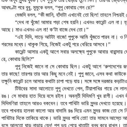
এক অপূর্ব সুন্দর যুবক। সে পুপুকে তার ঘোড়ায় তুলে নিল। তারপর জ্যোৎস্
আধঘণ্টা পরে বুবু
,
মুমুকে বলল
, “
পুপু কোথায় গেল রে
?”
মেজদি বলল
, “
কী জানি
,
হাঁদাটা এখানেই তো ছিল! তাহলে নিশ্চয়
“
দেখ না খুঁজে! আমার পড়া শেষ হয়নি। এখনও কারেন্ট এল না। 
আছে। মাও এখনও এল না! ক’টা বাজে দেখ তো
।
”
“
এই দিদি
,
সাড়ে আটটা বাজে! পুপুকে আমি খুঁজতে পারব না। ও 
গরমের মধ্যে
।
থাকুক গিয়ে
,
নিজেই একটু পরে বেরিয়ে আসবে
।
”
কারেন্ট আসার একটু আগে সবার অলক্ষ্যে পুপুকে আবার বারান্দায়
রে
,
কোথায় ছিলি
?”
পুপু নিজেই জানে না
সে কোথায় ছিল। একটু আগে
‘
রুশদেশের র
তার কাছে! তারপর তার আর কিছু মনে নেই। পুপু জানে
,
এসব কথা কাউকে ব
তক্ষুনি কারেন্ট চলে আসায় কথাটা চাপা পড়ে যায়। সঙ্গে সঙ্গে দরজার কড়
টিউবের সাদা আলোতে পুপু দেখতে পেল
,
টিয়াপাখির গায়ে সে ল
রঙ। সে মাথায় হাত দিয়ে বসে রইল। অবন্তী দিদিমণি খুব রাগী। এখন 
দিদিমণিরা তাহলে আরও বকবেন। তবে পাখিটা ভারি সুন্দর দেখতে হয়েছে
তবে পাখনায় হালকা কালো আর বাদামি রঙ দিয়ে এমন সুন্দর কাজ তো সে ন
পাখিটার দিকে তাকিয়ে থাকে। ভারি সুন্দর পাখি তো! তার সামনে আস্তে 
বসে আলতো ঘাড় নাড়ায় যেন! পুপু ভয় পেয়ে খাতাটা বন্ধ করে রাখল। তার