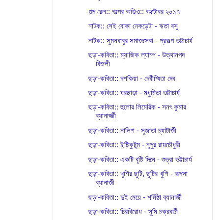
গল্প রেল:: গল্পের অডিও:: অক্টোবর ২০১৭
নাটক:: সেই বোকা নেকড়েটা - ঋতা বসু
নাটক:: সুমনবাবুর সমাজসেবা - প্রকল্প ভট্টাচার্য
ছড়া-কবিতা:: ম্যাজিক ল্যাম্প - উত্থানপদ
বিজলী
ছড়া-কবিতা:: দশকিয়া - দেবীস্মিতা দেব
ছড়া-কবিতা:: ঘরছাড়া - মধুমিতা ভট্টাচার্য
ছড়া-কবিতা:: হুলোর লিমেরিক - সনৎ কুমার
ব্যানার্জ্জী
ছড়া-কবিতা:: নালিশ - সুজাতা চ্যাটার্জী
ছড়া-কবিতা:: ইষ্টিকুটুম - নূপুর রায়চৌধুরী
ছড়া-কবিতা:: একটি বৃষ্টি দিনে - শুভ্রা ভট্টাচার্য
ছড়া-কবিতা:: খুশির ছুটি, ছুটির খুশি - রূপসা
ব্যানার্জী
ছড়া-কবিতা:: দুই মেয়ে - শর্মিষ্ঠা ব্যানার্জী
ছড়া-কবিতা:: চিরবিরোধ - সুমি চক্রবর্তী