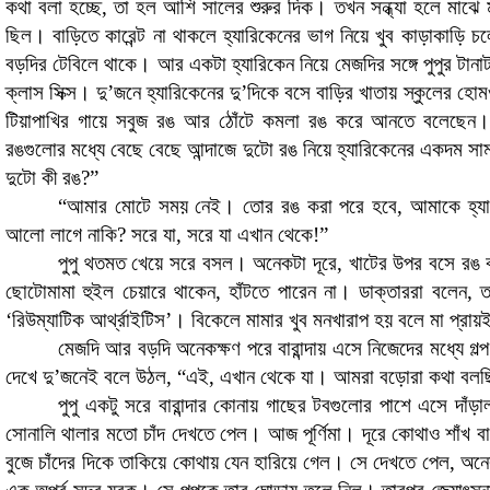
কথা বলা হচ্ছে
,
তা হল
আশি সালের শুরুর দিক। তখন সন্ধ্যা হলে মাঝে
ছিল। বাড়িতে কারেন্ট না থাকলে হ্যারিকেনের ভাগ নিয়ে খুব কাড়াকাড়ি চল
বড়দির টেবিলে থাকে। আর একটা হ্যারিকেন নিয়ে মেজদির সঙ্গে পুপুর টান
ক্লাস সিক্স। দু’জনে হ্যারিকেনের দু’দিকে বসে বাড়ির খাতায় স্কুলের হোম
টিয়াপাখির গায়ে সবুজ রঙ আর ঠোঁটে কমলা রঙ করে আনতে বলেছেন।
রঙগুলোর মধ্যে বেছে বেছে আন্দাজে দুটো রঙ নিয়ে হ্যারিকেনের একদম স
দুটো কী রঙ
?”
“
আমার মোটে সময় নেই
।
তোর রঙ করা পরে হবে
,
আমাকে হ্য
আলো লাগে নাকি
?
সরে যা
,
সরে যা এখান থেকে!
”
পুপু থতমত খেয়ে সরে বসল। অনেকটা দূরে
,
খাটের উপর বসে রঙ 
ছোটোমামা হুইল চেয়ারে থাকেন
,
হাঁটতে পারেন না। ডাক্তাররা বলেন
,
ত
‘
রিউম্যাটিক আর্থ্রাইটিস
’
।
বিকেলে মামার খুব মনখারাপ হয় বলে মা প্রায়ই
মেজদি আর বড়দি অনেকক্ষণ পরে বারান্দায় এসে নিজেদের মধ্যে গল্
দেখে দু’জনেই বলে উঠল
, “
এই
,
এখান থেকে যা। আমরা বড়োরা কথা বল
পুপু একটু সরে বারান্দার কোনায় গাছের টবগুলোর পাশে এসে দাঁড়া
সোনালি থালার মতো চাঁদ দেখতে পেল। আজ পূর্ণিমা। দূরে কোথাও শাঁখ বাজছ
বুজে চাঁদের দিকে তাকিয়ে কোথায় যেন হারিয়ে গেল। সে দেখতে পেল
,
অনে