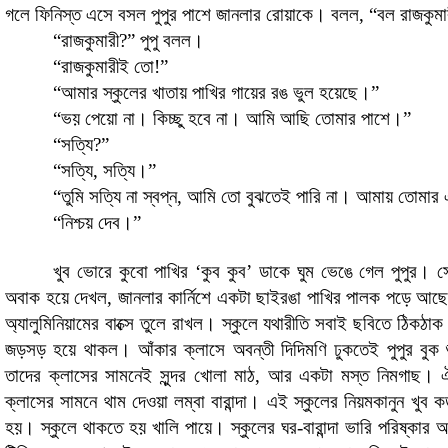
গলে ফিনিস্ত এসে বসল পুপুর পাশে জানলার রোয়াকে। বলল
, “
বল রাজকুমা
“
রাজকুমারী
?”
পুপু বলল।
“
রাজকুমারীই তো!
”
“
আমার স্কুলের খাতায় পাখির গায়ের রঙ ভুল হয়েছে।
”
“
ভয় পেয়ো না। কিচ্ছু হবে না। আমি আছি তোমার পাশে।
”
“
সত্যি
?”
“
সত্যি
,
সত্যি।
”
“
তুমি সত্যি না স্বপ্ন, আমি তো বুঝতেই পারি না। আমায় তোমার
“
নিশ্চয় দেব
।
”
খুব ভোরে কুবো পাখির
‘
কুব কুব
’
ডাকে ঘুম ভেঙে গেল পুপুর। 
অবাক হয়ে দেখল
,
জানলার কার্নিশে একটা ছাইরঙা পাখির পালক পড়ে আছে। 
অ্যালুমিনিয়ামের বাক্সে তুলে রাখল
।
স্কুলে যথারীতি সবাই ছবিতে ঠিকঠাক 
জড়সড় হয়ে থাকল। আঁকার ক্লাসে অবন্তী দিদিমণি ঢুকতেই পুপুর বুক
তাদের ক্লাসের সামনেই সুন্দর খোলা মাঠ
,
আর একটা মস্ত নিমগাছ। ঐ ম
ক্লাসের সামনে থাম দেওয়া লম্বা বারান্দা। এই স্কুলের নিয়মকানুন খুব
হয়। স্কুলে থাকতে হয় খালি পায়ে। স্কুলের ঘর-বারান্দা ভারি পরিষ্কার