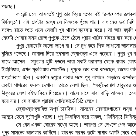
পড়ছে।
কারেন্ট চলে আসতেই পুপু তার প্রিয় গল্পের বই
‘
রুশদেশের রূপকথ
ফিনিস্ত
’
।
এই গল্পটার মধ্যে সে নিজেকে খুঁজে পায়। এখানেও দুই দিদি
সঙ্গেও রাতে শুতে এসে মেজদি খুব খারাপ ব্যবহার করে। মা আর বড়দি
মেজদি শোবার সময় রোজ পুপুকে ঠেলে ঠেলে প্রায় খাটের বাইরে বার করে 
পুপুর রেষারেষি ভালো লাগে না। সে চুপ করে শিক লাগানো জানা
ঘুমিয়ে পড়েছে। জানালা দিয়ে দুধসাদা জ্যোৎস্না এসে পড়েছে। পুপুর খু
মাঝে আসেন। স্কুলের ছুটি পড়লে তারা সবাই বরানগর থেকে বাবার কোয়ার্টা
ইঞ্জিনিয়ার
,
এখন পুরুলিয়ায় পোস্টেড। পুপুকে তার বাবা বলেছেন
,
তাদের বাড়
গুপ্তনিবাস ছিল। একদিন দুপুরে বাবার সঙ্গে পুপু বাগানে বেড়াতে এস
একটা পাথরের ফলক দেখান। তাতে লেখা ছিল
, ‘
অবনীন্দ্রনাথ ঠাকুরের গ
ঠাকুরের লেখা বইও কিনে দিয়েছেন। মাসে মাসে বাবা বাড়ি আসেন
।
তবে
হয়ে যায়। সে বাবাকে প্রায়ই পোস্টকার্ডে চিঠি লেখে।
জ্যোৎস্নাপ্লাবিত অপূর্ব চারদিক। সামনের দেবদারুগাছের লম্
আনন্দে হেসে লুটোপুটি খাচ্ছে। পুপু ফিসফিস করে ডাকল
, “
ফিনিস্ত! ফিনিস্
সে যেন একটা ঘোরের মধ্যে আছে। তারপর সে দেখতে পেল আল
পুপুর সামনের জানালার কার্নিশে। তারপর পরপর দুটো পাখার ঝাপট মেরে সে