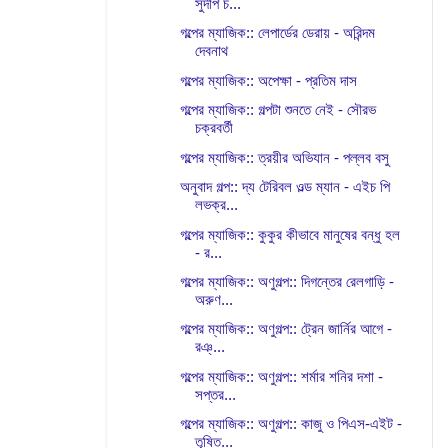
সুদীপ চ...
গল্পের ম্যাজিক:: লেপার্ডের ডেরায় - অরিন্দম
দেবনাথ
গল্পের ম্যাজিক:: অপেক্ষা - প্রতিম দাস
গল্পের ম্যাজিক:: গল্পটা শুনতে নেই - সৌরভ
চক্রবর্তী
গল্পের ম্যাজিক:: ত্রয়ীর অভিযান - পল্লব বসু
অনুবাদ গল্প:: দ্য টেরিবল ওল্ড ম্যান - এইচ পি
লভক্র...
গল্পের ম্যাজিক:: কুকুর কীভাবে মানুষের বন্ধু হল
- র...
গল্পের ম্যাজিক:: অণুগল্প:: দিগন্তের রেলগাড়ি -
অরুণ...
গল্পের ম্যাজিক:: অণুগল্প:: ট্রেন জার্নির আগে -
রঞ্...
গল্পের ম্যাজিক:: অণুগল্প:: শর্মার শনির দশা -
সপ্তর...
গল্পের ম্যাজিক:: অণুগল্প:: কাজু ও পিএস-এইট -
তৃষিত...