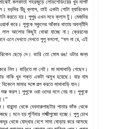
 মাঝেই কলকাতা শহরজুড়ে লোডশেডিংয়ের খুব দাপট
ে। বড়দির উঁচু ক্লাস
,
তাই একটা গোটা হ্যারিকেন
াটানি করতে হয়। পুপুর এখন সবে ক্লাস টু। মেজদির
ওয়ার্ক করে। পুপুকে স্কুলের আঁকার খাতায় অবন্তীদি
 লাল আলোয় কিছুই বোঝা যাচ্ছে না। ক্রেয়নের
ামনে এনে দেখতে দেখতে পুপু বললো
, “
বল না রে
,
এই
ারিকেন ছেড়ে দে। ভারি তো মোম রঙ! ওটার জন্য
করে নিল। বাড়িতে মা নেই। মা মামাবাড়ি গেছেন
।
ার নাকি খুব শক্ত একটা অসুখ হয়েছে। যার নাম
 বিকেলে মামার সঙ্গে গল্প করতে মামাবাড়ি যান।
প শুরু করল। পুপুকে ওরা ওদের দলে নেয় না। পুপুকে
ছি।
”
ল। বারান্দা থেকে দেবদারুগাছটার পাতার ফাঁক থেকে
ে। মনে হয় পূর্ণিমার লক্ষ্মীপুজো হচ্ছে। পুপু চোখ
কদূর থেকে যোদ্ধার বেশে সাদা ঘোড়ায় করে আসছে