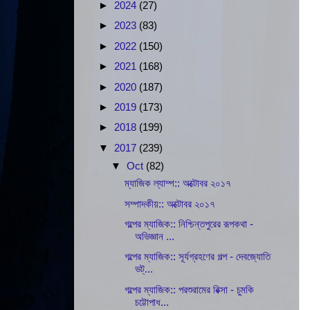
►
2024
(27)
►
2023
(83)
►
2022
(150)
►
2021
(168)
►
2020
(187)
►
2019
(173)
►
2018
(199)
▼
2017
(239)
▼
Oct
(82)
ম্যাজিক ল্যাম্প:: অক্টোবর ২০১৭
সম্পাদকীয়:: অক্টোবর ২০১৭
গল্পের ম্যাজিক:: নিশ্চিন্তপুরের রূপকথা -
অভিজ্ঞান ...
গল্পের ম্যাজিক:: সূর্যগ্রহণের গল্প - দেবজ্যোতি
ভট্...
গল্পের ম্যাজিক:: পরশুরামের রিক্সা - চুমকি
চট্টোপাধ...