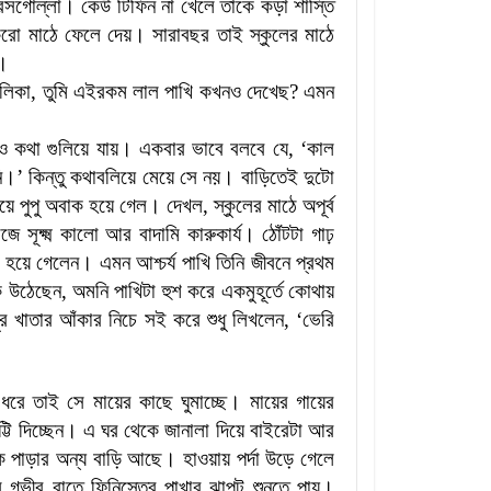
রসগোল্লা। কেউ টিফিন না খেলে তাকে কড়া শাস্তি
রো মাঠে ফেলে দেয়। সারাবছর তাই স্কুলের মাঠে
।
লিকা
,
তুমি এইরকম লাল পাখি কখনও দেখেছ
?
এমন
ও কথা গুলিয়ে যায়। একবার ভাবে বলবে যে
,
‘কাল
ি।’ কিন্তু কথাবলিয়ে মেয়ে সে নয়
।
বাড়িতেই দুটো
িয়ে পুপু অবাক হয়ে গেল। দেখল
,
স্কুলের মাঠে অপূর্ব
সূক্ষ্ম কালো আর বাদামি কারুকার্য। ঠোঁটটা গাঢ়
াঁ হয়ে গেলেন। এমন আশ্চর্য পাখি তিনি জীবনে প্রথম
ে উঠেছেন
,
অমনি পাখিটা হুশ করে একমুহূর্তে কোথায়
 খাতার আঁকার নিচে সই করে শুধু লিখলেন
, ‘
ভেরি
রে তাই সে মায়ের কাছে ঘুমাচ্ছে। মায়ের গায়ের
্টি দিচ্ছেন। এ ঘর থেকে জানালা দিয়ে বাইরেটা আর
ে পাড়ার অন্য বাড়ি আছে। হাওয়ায় পর্দা উড়ে গেলে
ে গভীর রাতে ফিনিস্তের পাখার ঝাপট শুনতে পায়
।