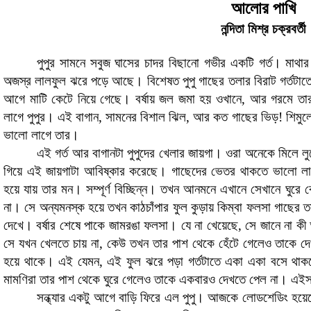
আলোর পাখি
নন্দিতা মিশ্র চক্রবর্তী
পুপুর সামনে সবুজ ঘাসের চাদর বিছানো গভীর একটি গর্ত। মাথ
অজস্র লালফুল ঝরে পড়ে আছে। বিশেষত পুপু গাছের তলার বিরাট গর্তট
আগে মাটি কেটে নিয়ে গেছে। বর্ষায় জল জমা হয় ওখানে
,
আর গরমে তা
লাগে পুপুর। এই বাগান
,
সামনের বিশাল ঝিল
,
আর
কত গাছের ভিড়
!
শিমুল
ভালো লাগে তার।
এই গর্ত আর বাগানটা পুপুদের খেলার জায়গা। ওরা অনেকে মিলে 
গিয়ে এই জায়গাটা আবিষ্কার করেছে। গাছেদের ভেতর থাকতে ভালো লাগ
হয়ে যায় তার মন। সম্পূর্ণ বিচ্ছিন্ন। তখন আনমনে এখানে সেখানে ঘুরে
না। সে অন্যমনস্ক হয়ে তখন কাঠচাঁপার ফুল কুড়ায় কিম্বা ফলসা গাছের
দেখে। বর্ষার শেষে পাকে জামরঙা ফলসা। যে না খেয়েছে
,
সে জানে না কী 
সে যখন খেলতে চায় না
,
কেউ তখন তার পাশ থেকে হেঁটে গেলেও তাকে দে
হয়ে থাকে। এই যেমন
,
এই ফুল ঝরে পড়া গর্তটাতে একা একা বসে থাক
মামণিরা তার পাশ থেকে ঘুরে গেলেও তাকে একবারও দেখতে পেল না। এইস
সন্ধ্যার একটু আগে বাড়ি ফিরে এল পুপু
।
আজকে লোডশেডিং হয়েছে