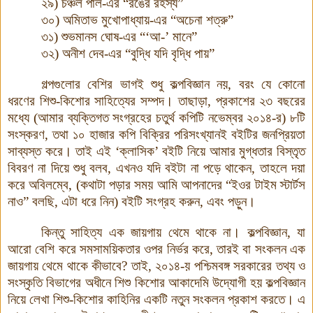
২৯) চঞ্চল পাল-এর “রঙের রহস্য”
৩০) অমিতাভ মুখোপাধ্যায়-এর “অচেনা শত্রু”
৩১) শুভমানস ঘোষ-এর “‘আ-’ মানে”
৩২) অনীশ দেব-এর “বুদ্ধি যদি বৃদ্ধি পায়”
গল্পগুলোর বেশির ভাগই শুধু কল্পবিজ্ঞান নয়, বরং যে কোনো
ধরণের শিশু-কিশোর সাহিত্যের সম্পদ। তাছাড়া, প্রকাশের ২৩ বছরের
মধ্যে (আমার ব্যক্তিগত সংগ্রহের চতুর্থ কপিটি নভেম্বর ২০১৪-র) ৮টি
সংস্করণ, তথা ১০ হাজার কপি বিক্রির পরিসংখ্যানই বইটির জনপ্রিয়তা
সাব্যস্ত করে। তাই এই ‘ক্লাসিক’ বইটি নিয়ে আমার মুগ্ধতার বিস্তৃত
বিবরণ না দিয়ে শুধু বলব, এখনও যদি বইটা না পড়ে থাকেন, তাহলে দয়া
করে অবিলম্বে, (কথাটা পড়ার সময় আমি আপনাদের “ইওর টাইম স্টার্টস
নাও” বলছি, এটা ধরে নিন) বইটি সংগ্রহ করুন, এবং পড়ুন।
কিন্তু সাহিত্য এক জায়গায় থেমে থাকে না। কল্পবিজ্ঞান, যা
আরো বেশি করে সমসাময়িকতার ওপর নির্ভর করে, তারই বা সংকলন এক
জায়গায় থেমে থাকে কীভাবে? তাই, ২০১৪-য় পশ্চিমবঙ্গ সরকারের তথ্য ও
সংস্কৃতি বিভাগের অধীনে শিশু কিশোর আকাদেমি উদ্যোগী হয় কল্পবিজ্ঞান
নিয়ে লেখা শিশু-কিশোর কাহিনির একটি নতুন সংকলন প্রকাশ করতে। এ