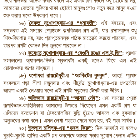
নিয়ে গালভরা অনেক কথার বদলে এই একটি গল্প পড়লে শুধু ছোটোরা নয়,
আমাদের ভেতরে লুকিয়ে থাকা ছোটো মানুষগুলোও নতুন করে মানুষ হওয়া
শুরু করার মতো উপকরণ পাবে।
১৬)
সৈকত মুখোপাধ্যায়-এর “ধূমাবতী”
:
এই বইয়ের, এবং
সম্ভবত এই সময়ের শ্রেষ্ঠতম কল্পবিজ্ঞান গল্প এটি, যার রসাস্বাদন শুধু
শিশু-কিশোর নয়, বরং প্রাপ্তমনস্ক পাঠক মাত্রেই করতে পারবেন, এবং
তারপর গল্পটা কোনও দিন ভুলতে পারবেন না।
১৭)
কৃষ্ণেন্দু মুখোপাধ্যায়-এর “বেগুনি রঙের এল.ই.ডি”
:
প্রথম
সংকলনের অ্যাকশন-নির্ভর স্বভাবটা একটু হলেও ফিরে এল এই
রোমাঞ্চকর গল্পের মাধ্যমে।
১৮)
যশোধরা রায়চৌধুরী-র “অংকিটের বুদবুদ”
:
আহা! প্রথম
সংকলনে পড়া লীলা মজুমদার এবং শীর্ষেন্দু মুখোপাধ্যায়-এর গল্পদুটোর
জায়গা একাই নেওয়ার মতো এই গল্পটা স্কুলের টেক্সট করা উচিৎ।
১৯)
অভিজ্ঞান রায়চৌধুরী-র “আমরা নেই”
:
এই সময়ের শ্রেষ্ঠ
কল্পবিজ্ঞান-কাহিনিকার আমাদের উপহার দিয়েছেন এমন একটি গল্প যা
এলিয়েন ইনভেশন বা টেকনোলজির বুড়ি ছুঁয়েও আসলে এক বুকভাঙা
অনুভবের কথা বলে। এমন লেখা পড়তে পেলে মনে হয়, বই পড়া সার্থক।
২০)
উল্লাস মল্লিক-এর “ডবল কিরু”
:
ঠিক দমফাটা না হলেও
মুচকি-মুচকি হাসির একটি গল্প অবশেষে আমরা পড়ার সুযোগ পেলাম এটির