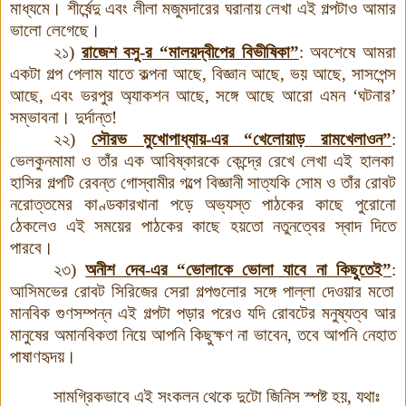
মাধ্যমে। শীর্ষেন্দু এবং লীলা মজুমদারের ঘরানায় লেখা এই গল্পটাও আমার
ভালো লেগেছে।
২১)
রাজেশ বসু-র “মালয়দ্বীপের বিভীষিকা”
:
অবশেষে আমরা
একটা গল্প পেলাম যাতে কল্পনা আছে, বিজ্ঞান আছে, ভয় আছে, সাসপেন্স
আছে, এবং ভরপুর অ্যাকশন আছে, সঙ্গে আছে আরো এমন ‘ঘটনার’
সম্ভাবনা। দুর্দান্ত!
২২)
সৌরভ মুখোপাধ্যায়-এর “খেলোয়াড় রামখেলাওন”
:
ভেলকুনমামা ও তাঁর এক আবিষ্কারকে কেন্দ্রে রেখে লেখা এই হালকা
হাসির গল্পটি রেবন্ত গোস্বামীর গল্পে বিজ্ঞানী সাত্যকি সোম ও তাঁর রোবট
নরোত্তমের কাণ্ডকারখানা পড়ে অভ্যস্ত পাঠকের কাছে পুরোনো
ঠেকলেও এই সময়ের পাঠকের কাছে হয়তো নতুনত্বের স্বাদ দিতে
পারবে।
২৩)
অনীশ দেব-এর “ভোলাকে ভোলা যাবে না কিছুতেই”
:
আসিমভের রোবট সিরিজের সেরা গল্পগুলোর সঙ্গে পাল্লা দেওয়ার মতো
মানবিক গুণসম্পন্ন এই গল্পটা পড়ার পরেও যদি রোবটের মনুষ্যত্ব আর
মানুষের অমানবিকতা নিয়ে আপনি কিছুক্ষণ না ভাবেন, তবে আপনি নেহাত
পাষাণহৃদয়।
সামগ্রিকভাবে এই সংকলন থেকে দুটো জিনিস স্পষ্ট হয়, যথাঃ