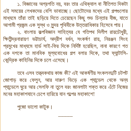
১. বিজ্ঞানের অগ্রগতি নয়, বরং তার এথিক্যাল বা নীতিগত দিকটা
এই সময়ের লেখকদের বেশি ভাবাচ্ছে। ছোটোদের মধ্যে এই গল্পগুলোর
মাধ্যমে তাঁরা তাই ছড়িয়ে দিতে চেয়েছেন কিছু শুভ চিন্তার বীজ, যাতে
আগামী প্রজন্ম এক সুস্থ ও সুন্দর পৃথিবীকে উত্তরাধিকার হিসেবে পায়।
২. বাংলায় কল্পবিজ্ঞান সাহিত্যর যে গতিপথ দিলীপ রায়চৌধুরী,
ক্ষিতীন্দ্রনারায়ণ ভট্টাচার্য, অদ্রীশ বর্ধন, সংকর্ষণ রায়, নিরঞ্জন সিংহ
প্রমুখের মাধ্যমে হার্ড সাই-ফির দিকে নির্দিষ্ট হয়েছিল, নানা কারণে গত
এক দশকে তা মানবিক মূল্যবোধের গল্প বলার দিকে, তথা ফ্যান্টাসি-
কেন্দ্রিক কাহিনির দিকে চলে এসেছে।
তবে এসব তত্ত্বকথায় কাজ কী? এই আকর্ষণীয় সংকলনদুটি চটপট
জোগাড় করে ফেলুন, আর দারুণ ভিড়ে এক প্যান্ডেল থেকে অন্য
প্যান্ডেলে ঘুরে আর সেলফি না তুলে বরং জানলাটা শক্ত করে এঁটে নিজের
মনের মহাকাশযানে চেপে হারিয়ে যান গল্পের মহাকাশে!
পুজো ভালো কাটুক।
_____