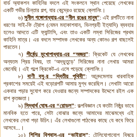
বার্ড অ্যাকশন কাহিনির বদলে এই সংকলনে স্থান পেয়েছে লেখকের
একটি গভীর চিন্তার গল্প, যার কেন্দ্রেও রয়েছে ক্লোনিং।
৬)
সুনীল গঙ্গোপাধ্যায়-এর “নীল রঙের মানুষ”
:
এই গল্পটিতে নানা
ধরণের সাই-ফি ট্রোপ (যেমন মহাকাশযান, ভিনগ্রহী ইত্যাদি) ব্যবহার
হলেও আদতে এটি ফ্যান্টাসি, এবং তাও একটি লম্বা সিরিজের প্রথম
কাহিনি মাত্র। এর বদলে সম্পাদক লেখকের অন্য কোনও গল্প বাছলেই
পারতেন।
৭)
শীর্ষেন্দু মুখোপাধ্যায়-এর “অজয়”
:
ক্রিকেট যে লেখকের
অন্যতম প্রিয় বিষয়, তা ‘অদ্ভুতুড়ে’ সিরিজের নানা লেখায় আমরা
জেনেছি। এই গল্পে ক্রিকেট-এ এসে পড়েছে ক্লোনিং।
৮)
বাণী বসু-র “দ্বিতীয় পৃথিবী”
:
আনন্দমেলায় ধারবাহিক
প্রকাশের সময়েই এই বড়োগল্পটি আমায় মুগ্ধ করেছিল। লেখাটা আরো
একবার পড়ার সুযোগ করে দেওয়ার জন্যে সম্পাদকের উদ্দেশে রইল এক
রাশ কৃতজ্ঞতা।
৯)
সিদ্ধার্থ ঘোষ-এর “রোডল”
:
কল্পবিজ্ঞান যে কতটা নিষ্ঠুর ভাবে
মানবিক হতে পারে, সেটা বোঝার জন্যে আমাদের মাঝেমধ্যে এই
লেখকের লেখা পড়া উচিৎ। এঁর লেখাগুলো পাঠকের কাছে যে কবে ফিরে
আসবে...।
১০)
শিশির বিশ্বাস-এর “ভাইরাস”
:
টেলিযোগাযোগ বিষয়ে