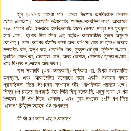
জুন ২০১৫-য় আমরা পাই “সেরা কিশোর কল্পবিজ্ঞানঃ সেকাল
থেকে একাল”। কোয়েলি ভট্টাচার্যের প্রচ্ছদ-সম্বলিত বড়ো আকারের
৩৬০ পাতার এই ঝকঝকে হার্ডকভারটি হাতে নেওয়া মাত্র মন ফুরফুরে
হয়ে ওঠে। ছাপার দিক দিয়ে এই বইটিও আকাদেমির সুনাম অক্ষুণ্ন
রেখেছে। সঙ্গে, আগের বইটির মতো অত বেশি সংখ্যায় না হলেও রয়েছে
সত্যজিৎ রায়, অনুপ রায়, দেবাশীষ দেব, সুব্রত চৌধুরী, সুদীপ্ত মণ্ডল,
যুধাজিৎ সেনগুপ্ত, দেবব্রত ঘোষ, অলয় ঘোষাল, সোমনাথ বন্দ্যোপাধ্যায়,
এবং বিপ্লব মণ্ডলের অলংকরণ।
নানা সরকারি (এবং অদরকারি) ভূমিকার পর, বিগত সংকলনটির
অবস্থান, এবং আকাদেমির উদ্যোগে নতুন একটি সংকলন করার
প্রাসঙ্গিকতা নিয়ে লিখেছেন সম্পাদক তাঁর “কল্পবিজ্ঞান প্রসঙ্গে”-তে।
কিন্তু গল্প চয়নের মাপকাঠি নিয়ে তিনি কিছু বলেন নি, এটুকু ছাড়া যে গত
শতকের ৭টি গল্প দিয়ে ‘সেকাল’, এবং শূন্য দশকের ১৬টি গল্প দিয়ে
‘একাল’ চিহ্নিত হয়েছে এই সংকলনে।
কী কী গল্প আছে এই সংকলনে?