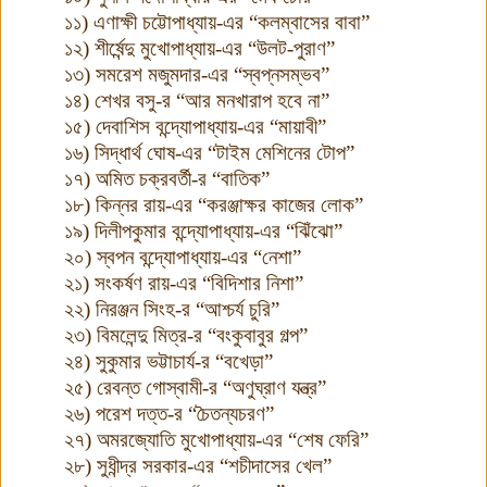
১১) এণাক্ষী চট্টোপাধ্যায়-এর “কলম্বাসের বাবা”
১২) শীর্ষেন্দু মুখোপাধ্যায়-এর “উলট-পুরাণ”
১৩) সমরেশ মজুমদার-এর “স্বপ্নসম্ভব”
১৪) শেখর বসু-র “আর মনখারাপ হবে না”
১৫) দেবাশিস বন্দ্যোপাধ্যায়-এর “মায়াবী”
১৬) সিদ্ধার্থ ঘোষ-এর “টাইম মেশিনের টোপ”
১৭) অমিত চক্রবর্তী-র “বাতিক”
১৮) কিন্নর রায়-এর “করঞ্জাক্ষর কাজের লোক”
১৯) দিলীপকুমার বন্দ্যোপাধ্যায়-এর “ঝিঁঝো”
২০) স্বপন বন্দ্যোপাধ্যায়-এর “নেশা”
২১) সংকর্ষণ রায়-এর “বিদিশার নিশা”
২২) নিরঞ্জন সিংহ-র “আশ্চর্য চুরি”
২৩) বিমলেন্দু মিত্র-র “বংকুবাবুর গল্প”
২৪) সুকুমার ভট্টাচার্য-র “বখেড়া”
২৫) রেবন্ত গোস্বামী-র “অণুঘ্রাণ যন্ত্র”
২৬) পরেশ দত্ত-র “চৈতন্যচরণ”
২৭) অমরজ্যোতি মুখোপাধ্যায়-এর “শেষ ফেরি”
২৮) সুধীন্দ্র সরকার-এর “শচীদাসের খেল”