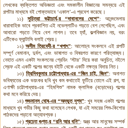
লেখকের ব্যক্তিগত অভিজ্ঞতা এবং সমকালীন বিজ্ঞানের সমন্বয়ে এই
গল্পটার মাধ্যমে বই পোক্তভাবে ‘একাল’-এ প্রবেশ করেছে।
১১)
সুচিত্রা ভট্টাচার্য-র “দাবানলের দেশে”
:
আনন্দমেলায়
ধারাবাহিক ভাবে প্রকাশিত এই নভেল্লাটিও পড়তে বেশ লেগেছিল, এবং
আবারো পড়তে গিয়ে বেশ লাগল। তবে হ্যাঁ, কল্পবিজ্ঞান নয়, বরং
এটিকেও ফ্যান্টাসি বলাই শ্রেয়।
১২)
অসীম ত্রিবেদী-র “খপাৎ”
:
আলোচ্য সংকলনে এই গল্পটি
সম্পূর্ণ বেমানান, দুর্বল, এবং ভাষাগত ও বিষয়গত কারণে পরিত্যাজ্য।
নেহাত এমন একটা সংকলনের গ্রেডিং ‘স্টার’ দিয়ে করা অনুচিত, নইলে
স্রেফ এই একটি গল্পের জন্যে বইটি থেকে একটি নক্ষত্র বিদায় নিত।
১৩)
ত্রিদিবকুমার চট্টোপাধ্যায়-এর “জিন চাই, জিন”
:
অনাগত
ভবিষ্যতের এক ভয়ংকর ছবি খুব কম কথাতেই ফুটিয়ে তোলে এই গল্প, যা
এণাক্ষী চট্টোপাধ্যায়-এর “হিমশিশু” নামক ক্লাসিক (বড়োদের) গল্পের
কথা মনে করিয়ে দেয়।
১৪)
শুভমানস ঘোষ-এর “অদ্ভুত দৃশ্য”
:
খুব সহজ একটা গল্পের
মাধ্যমে খুব গভীর কিছু কথা বলেছেন লেখক, যা এই সময়ের শিশু-কিশোর
পাঠকদের পড়ানো অত্যাবশ্যক।
১৫)
প্রচেত গুপ্ত-র “রনি আর বনি”
:
যন্ত্র আর মানুষের সম্পর্ক