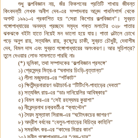
শুধু কল্পবিজ্ঞান নয়, জঁর ফিকশনের প্রতিটি শাখায় জীবন্ত
কিংবদন্তী লেখক অনীশ দেব-এর সম্পাদনায় আনন্দ পাবলিশার্স থেকে
অগস্ট ১৯৯১-এ প্রকাশিত হয় “সেরা কিশোর কল্পবিজ্ঞান”। সুব্রত
গঙ্গোপাধ্যায়ের অনবদ্য প্রচ্ছদে সমৃদ্ধ শক্ত মলাটের ৩২৮ পাতার
ঝকঝকে বইটা হাতে নিয়েই মন ভালো হয়ে যায়। পাতা ওল্টালে চোখে
পড়ে অনুপ রায়, সত্যজিৎ রায়, কৃষ্ণেন্দু চাকী, সুব্রত চৌধুরী, দেবাশীষ
দেব, বিমল দাস এবং সুব্রত গঙ্গোপাধ্যায়ের অলংকরণ। আর সূচিপত্র?
তুলে দেওয়ার লোভ সামলাতে পারছি নাঃ
(*) ভূমিকা, তথা সম্পাদকের ‘কল্পবিজ্ঞান প্রসঙ্গে’
১) প্রেমেন্দ্র মিত্র-র “ঘনাদার চিংড়ি-বৃত্তান্ত”
২) লীলা মজুমদার-এর “শর্টকাট”
৩) ক্ষিতীন্দ্রনারায়ণ ভট্টাচার্য-র “টিটিংগি-পাহাড়ের দেবতা”
৪) সত্যজিৎ রায়-এর “ডাঃ দানিয়েলির আবিষ্কার”
৫) বিমল কর-এর “সেই রহস্যময় কুয়াশা”
৬) নীরেন্দ্রনাথ চক্রবর্তী-র “ক্যাপ্টেন”
৭) সৈয়দ মুস্তাফা সিরাজ-এর “ঘটোৎকচের জাগরণ”
৮) অদ্রীশ বর্ধনের “বেলুন-পাহাড়ের বিচিত্র কাহিনি”
৯) সমরজিৎ কর-এর “কাদের মিয়ার কান”
১০) সুনীল গঙ্গোপাধ্যায়-এর “মেঘ-চোর”