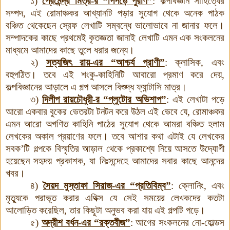
১)
প্রেমেন্দ্র মিত্র-র “পিঁপড়ে পুরাণ”
:
কল্পবিজ্ঞান সাহিত্যের
সম্পদ, এই রোমাঞ্চকর আখ্যানটি পড়ার সুযোগ থেকে অনেক পাঠক
বঞ্চিত থেকেছেন স্রেফ লেখাটি সম্বন্ধে ভালোভাবে না জানার ফলে।
সম্পাদকের কাছে প্রথমেই কৃতজ্ঞতা জানাই লেখাটি এমন এক সংকলনের
মাধ্যমে আমাদের কাছে তুলে ধরার জন্যে।
২)
সত্যজিৎ রায়-এর “আশ্চর্য প্রাণী”
:
ক্লাসিক, এবং
বহুপঠিত। তবে এই শংকু-কাহিনিটি আবারো প্রমাণ করে দেয়,
কল্পবিজ্ঞানের আড়ালে এ গল্প আসলে বিশুদ্ধ ফ্যান্টাসি মাত্র।
৩)
দিলীপ রায়চৌধুরী-র “প্লুটোর অভিশাপ”
:
এই লেখাটা পড়ে
আরো একবার বুকের ভেতরটা টনটন করে উঠল এই ভেবে যে, রোমাঞ্চকর
এমন আরো অগণিত কাহিনি পাঠের সুযোগ থেকে আমরা বঞ্চিত হলাম
লেখকের অকাল প্রয়াণের ফলে। তবে আশার কথা এটাই যে লেখকের
সবক’টি গল্পকে বিস্মৃতির আড়াল থেকে প্রকাশ্যে নিয়ে আসতে উদ্যোগী
হয়েছেন সহৃদয় প্রকাশক, যা নিঃসন্দেহে আমাদের সবার কাছে আনন্দের
খবর।
৪)
সৈয়দ মুস্তাফা সিরাজ-এর “প্রতিবিম্ব”
:
ক্লোনিং, এবং
মৃত্যুকে পরাভূত করার এথিক্স যে সেই সময়ের লেখকদের কতটা
আলোড়িত করেছিল, তার কিছুটা অনুভব করা যায় এই গল্পটি পড়ে।
৫)
অদ্রীশ বর্ধন-এর “রক্তবীজ”
:
আগের সংকলনের নো-হোল্ডস