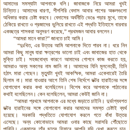
আমাদের সমস্যাটা আপনাকে বলি
।
জাবাজকে নিয়ে আমরা খুবই
চিন্তিত
।
আমাদের ধারণা, শীগগিরি বেদাস আবার পাশের অঞ্চলগুলো
অধিকার করার চেষ্টা করবে
।
বেদাসের অর্থনীতি ভেঙে পড়ার মুখে
,
তাকে
ঠেকিয়ে রাখতে ও প্রজাদের ভুলিয়ে রাখতে এই পদ্ধতি ইতিহাসে বারবার
একচ্ছত্র শাসকরা অনুসরণ করেছে,” প্রথমজন আবার বললেন
।
“আমরা মানে কারা
?
” জানতে চাই আমি
।
“দুঃখিত
,
এর উত্তর আমি আপনাকে দিতে পারব না
।
ধরে নিন
আমরা কিছু মানুষ যারা ক্ষত্রপের ভালো চাই এবং জাবাজের হাত থেকে
মুক্তি চাই
।
সহজবোধ্য কারণে আমাদের গোপনে কাজ করতে হয়
,
আমরাও অন্য সকলের নাম জানি না
।
আমাদের যিনি মূলনেত্রী
,
তিনি
হঠাৎ মারা গেছেন
।
মৃত্যুটা খুবই আকস্মিক
,
আমরা একেবারেই তৈরি
ছিলাম না
।
মারা যাওয়ার আগে তিনি শেষ নির্দেশে ডক্টর হারাইনের সঙ্গে
যোগাযোগ করার কথা বলেছিলেন
।
বিশেষ করে আপনাকে পাঠানোর
কথাই বলেছিলেন
।
কেন বলেছিলেন
,
আমরা কেউই জানি না
।
“আমরা প্রথমে আপনাকে এর মধ্যে জড়াতে চাইনি
।
দুর্ভাগ্যবশত
ডক্টর হারাইনের সঙ্গে যোগাযোগ করার আমাদের সমস্ত চেষ্টাই ব্যর্থ
হয়েছে
।
সরকারি পদ্ধতিতে যোগাযোগ করলে গতে বাঁধা উত্তর
এসেছে
।
অন্য কোনোভাবে আমরা ওনার কাছে সরাসরি পৌঁছোতে
পারিনি
।
একমাত্র তাঁর ছাত্র হিসাবে আপনি যদি দেখা করতে চান
,