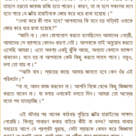
তাহলে হয়তো জাবাজ রাজি হতে পারেন
।
কারণ, তা না হলে সকলের মনে
হতে পারে যে ডক্টর হারাইনকে জোর করে ধরে রাখা হয়েছে
।
”
“দেখা করে কী লাভ হবে
?
আপনাদের কি মনে হয় সত্যিই ওনাকে
জোর করে ধরে রাখা হয়েছে
?
”
“জানি না
।
কেন যোগাযোগ করতে বলেছিলেন আমাদের নেত্রী
,
আমাদের সে ব্যাপারে কোনও ধারণা নেই
।
আপনাকে তাই অনুরোধ করতে
এসেছি আমরা
।
এতে অবশ্য একটু ঝুঁকি আছে, অন্তত বেদাসে যতক্ষণ
থাকবেন
।
মনে হয় না আপনাকে কেউ কিছু করতে সাহস পাবে
।
তবুও
,
বলা তো যায় না
।
”
“আমি যাব
।
স্যারের কাছে আমায় জানতে হবে কেন ওঁর এই
পরিবর্তন
।
”
“না না
,
অমন কাজ করবেন না
।
আপনি নিজে থেকে কিছু জিজ্ঞাসা
করতে যাবেন না
।
যা বলার ওনাকেই বলতে দিন
।
আমরা তো অন্ধের
মতো পথ হাতড়াচ্ছি
।
”
এই ঘটনার পর অনেক কাঠখড় পুড়িয়ে ডক্টর হারাইনের সাক্ষাৎ
পেয়েছি
।
কিন্তু সাধারণ কথার বাইরে কীই বা বলব
?
আমার মাথায়
সবচেয়ে আগে যে প্রশ্নটা ঘুরছে
,
সেটা স্যারকে কেমন করে জিজ্ঞাসা