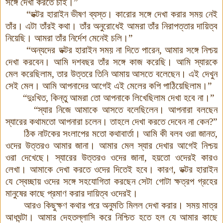
সঙ্গে দেখা করতে চাই
।
”
“
ডক্টর হারাইন ভীষণ ব্যস্ত
।
কারোর সঙ্গে দেখা করার সময় নেই
তাঁর
।
এটা তাঁরই কথা
।
তাঁর অনুরোধেই আমরা তাঁর নিরাপত্তার দায়িত্ব
নিয়েছি
।
আমরা তাঁর নির্দেশ মেনেই চলি।”
“অন্যদের ডক্টর হারাইন সময় না দিতে পারেন
,
আমার সঙ্গে নিশ্চয়
দেখা করবেন
।
আমি দশবছর তাঁর সঙ্গে কাজ করেছি
।
আমি স্যারকে
মেল করেছিলাম
,
তার উত্তরে তিনি আমায় আসতে বলেছেন
।
এই দেখুন
সেই মেল
।
আমি আপনাদের আগেই এই মেলের কপি পাঠিয়েছিলাম
।
”
“দুঃখিত
,
কিন্তু আমরা তো আপনাকে লিখেছিলাম দেখা হবে না
।
”
“স্যার নিজে আমাকে আসতে বলেছিলেন
।
আপনারা বলছেন
স্যারের কথামতো আপনারা চলেন
।
তাহলে দেখা করতে দেবেন না কেন
?
”
ঠিক নাটকের সংলাপের মতো কথাবার্তা
।
আমি কী বলব ওরা জানত
,
ওদের উত্তরও আমার জানা
।
আমার মেল স্যার দেখার আগেই নিশ্চয়
ওরা দেখেছে
।
স্যারের উত্তরও ওদের জানা, হয়তো ওদেরই কারও
লেখা। আমাকে দেখা করতে ওদের দিতেই হবে
।
কারণ, ডক্টর হারাইন
যে স্বেচ্ছায় ওদের সঙ্গে সহযোগিতা করছেন
সেটা গোটা ক্ষত্রপ গ্রহের
মানুষের কাছে প্রমাণ করার দায়িত্ব ওদেরই
।
আরও কিছুক্ষণ কথার পরে অনুমতি মিলল দেখা করার
।
সময় মাত্র
আধঘন্টা
।
আমার দেহতল্লাসি করে নিশ্চিত হতে হল যে আমার কাছে