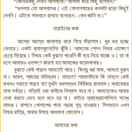
“কোনওকিছু দেননি আপনাকে
?
আলাদা করে কিছু বলেননি
?
”
“বললাম তো আপনাদের
।
এই গোলাপগাছের কলমটা ছাড়া কিছুই
দেননি
।
এটাকে সাবধানে রাখতে বলেছেন
-
কেন জানি না
।
”
হারাইনের কথা
আস্তে আস্তে জানালার ধারে গিয়ে দাঁড়ালাম। খুব ভয় হচ্ছে
ভেতরে
।
একটা ক্যালকুলেটেড ঝুঁকি। আমতের প্লেন নিশ্চয় এতক্ষণে
ছেড়ে দিয়েছে
।
নিশ্চয় কেউ বুঝতে পারেনি কী বয়ে নিয়ে যাচ্ছে ও। তা না
হলে আমারও এতক্ষণে জায়গা হত জাবাজের কয়েদখানায়।
বুঝতে কেউ পারলে আমতেই পারে
।
কিন্তু ধরা যাক, আমতে বুঝল
না
।
ভাবল, স্যারের মতিভ্রম
।
তাহলে? শয়তানটাকে কি তাহলে কেউ
কখনও সরাতে পারবে না? মুখটা যথাসম্ভব নির্বিকার রাখলাম। ক্যামেরার
তাক সর্বত্র
।
সত্যিই ওরা কাউকে বিশ্বাস করে না। আমতেকেও আবার
দেখা করতে দেবে বলে মনে হয় না। বাইরে অ্যাক্রোপোলিসে সন্ধে
নামছে। বাগানে গোলাপের পাতা নড়ছে মৃদু হাওয়ায়। সিলভানে এখন
নিশ্চয় রাত্রি, মাথার উপরে আধখানা ফোবোস।
আমতের কথা