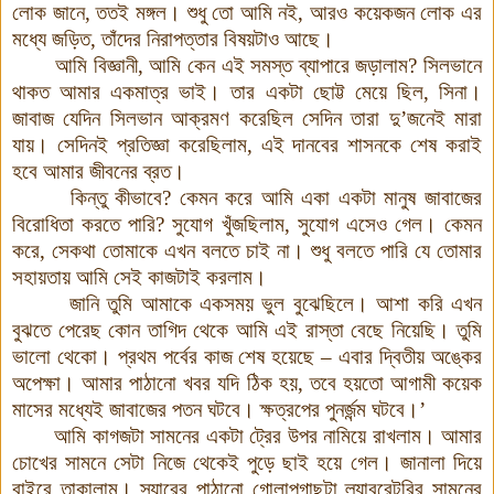
লোক জানে, ততই মঙ্গল। শুধু তো আমি নই, আরও কয়েকজন লোক এর
মধ্যে জড়িত, তাঁদের নিরাপত্তার বিষয়টাও আছে।
আমি বিজ্ঞানী, আমি কেন এই সমস্ত ব্যাপারে জড়ালাম? সিলভানে
থাকত আমার একমাত্র ভাই
।
তার একটা ছোট্ট মেয়ে ছিল, সিনা।
জাবাজ যেদিন সিলভান আক্রমণ করেছিল সেদিন তারা দু’জনেই মারা
যায়। সেদিনই প্রতিজ্ঞা করেছিলাম, এই দানবের শাসনকে শেষ করাই
হবে আমার জীবনের ব্রত।
কিন্তু কীভাবে? কেমন করে আমি একা একটা মানুষ জাবাজের
বিরোধিতা করতে পারি? সুযোগ খুঁজছিলাম, সুযোগ এসেও গেল। কেমন
করে, সেকথা তোমাকে এখন বলতে চাই না। শুধু বলতে পারি যে তোমার
সহায়তায় আমি সেই কাজটাই করলাম।
জানি তুমি আমাকে একসময় ভুল বুঝেছিলে। আশা করি এখন
বুঝতে পেরেছ কোন তাগিদ থেকে আমি এই রাস্তা বেছে নিয়েছি। তুমি
ভালো থেকো। প্রথম পর্বের কাজ শেষ হয়েছে – এবার দ্বিতীয় অঙ্কের
অপেক্ষা। আমার পাঠানো খবর যদি ঠিক হয়, তবে হয়তো আগামী কয়েক
মাসের মধ্যেই জাবাজের পতন ঘটবে। ক্ষত্রপের পুনর্জন্ম ঘটবে।’
আমি কাগজটা সামনের একটা ট্রের উপর নামিয়ে রাখলাম। আমার
চোখের সামনে সেটা নিজে থেকেই পুড়ে ছাই হয়ে গেল। জানালা দিয়ে
বাইরে তাকালাম। স্যারের পাঠানো গোলাপগাছটা ল্যাবরেটরির সামনের