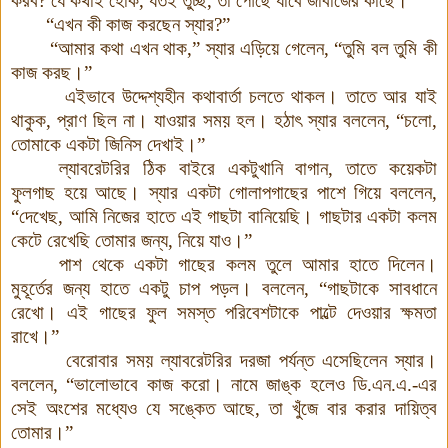
করব
?
যে কথাই হোক
,
যতই তুচ্ছ
,
তা পৌঁছে যাবে জাবাজের কাছে
।
“এখন কী কাজ করছেন স্যার
?
”
“আমার কথা এখন থাক
,
” স্যার এড়িয়ে গেলেন, “তুমি বল তুমি কী
কাজ করছ
।
”
এইভাবে উদ্দেশ্যহীন কথাবার্তা চলতে থাকল
।
তাতে আর যাই
থাকুক
,
প্রাণ ছিল না
।
যাওয়ার সময় হল
।
হঠাৎ স্যার বললেন
,
“চলো
,
তোমাকে একটা জিনিস দেখাই
।
”
ল্যাবরেটরির ঠিক বাইরে একটুখানি বাগান
,
তাতে কয়েকটা
ফুলগাছ হয়ে আছে
।
স্যার একটা গোলাপগাছের পাশে গিয়ে বললেন
,
“দেখেছ
,
আমি নিজের হাতে এই গাছটা বানিয়েছি
।
গাছটার একটা কলম
কেটে রেখেছি তোমার জন্য
,
নিয়ে যাও
।
”
পাশ থেকে একটা গাছের কলম তুলে আমার হাতে দিলেন
।
মুহূর্তের জন্য হাতে একটু চাপ পড়ল
।
বললেন
,
“গাছটাকে সাবধানে
রেখো
।
এই গাছের ফুল সমস্ত পরিবেশটাকে পাল্টে দেওয়ার ক্ষমতা
রাখে
।
”
বেরোবার সময় ল্যাবরেটরির দরজা পর্যন্ত এসেছিলেন স্যার।
বললেন, “ভালোভাবে কাজ করো। নামে জাঙ্ক হলেও ডি.এন.এ.-এর
সেই অংশের মধ্যেও যে সঙ্কেত আছে, তা খুঁজে বার করার দায়িত্ব
তোমার
।
”