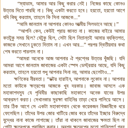
“ম্যাডাম, আমার আর কিছু করার নেই। নিজের কাছে কোনও
উত্তর দিতে পারছি না। কিছু একটা করতে হবে। হয়তো, হয়তো আগে
যদি কিছু করতাম, তাহলে কি সিনা আজকে...”
“আমি জানতাম না আপনার কোনও আত্মীয় সিলভানে আছে।”
“আপনি কেন, কেউই প্রায় জানত না। কাজের বাইরে আমার
কতটুকু সময় ছিল? যেটুকু ছিল, সেটা ছিল নিতান্তই আমার ব্যক্তিগত,
কাজকে সেখানে ঢুকতে দিতাম না। এখন আর...” পরপর দ্বিতীয়বার কথা
শেষ করতে পারলাম না।
“আমরা অনেকে আজ আপনার ঐ প্রশ্নের উত্তর খুঁজছি। যদি
আমরা আগে জানতাম জাবাজের একটা স্পেস ডেস্ট্রয়ার আছে, যদি কিছু
করতাম, তাহলে হয়তো শুধু আপনার সিনা নয়, আমার ছেলেটাও...”
ক্ষণিকের নীরবতা। “ডক্টর হারাইন, আপনাকে লুকোব না। আপনার
মতো কাউকে ক্ষত্রপের আজকে খুব দরকার।
জাবাজ আসলে এক
মহাকাশদস্যু যে পৃথিবীর কাছাকাছি মহাকাশে অনেক যানের উপর
আক্রমণ করত। সেখানকার সুরক্ষা বাহিনির তাড়া খেয়ে পালিয়ে আসে।
তার ঠিক আগে সে একটা মহাকাশযান থেকে কয়েকজন বিজ্ঞানীকে ধরে
ফেলেছিল। তাঁদের উপর জোর খাটিয়ে জোর করে তাঁদের ইচ্ছার বিরুদ্ধে
যুদ্ধের নানা কাজে লাগাচ্ছে
।
তাঁরা না থাকলে জাবাজের ক্ষমতা ছিল না
গোটা ক্ষত্রপকে পরাজিত করার। অবশ্য ক্ষত্রপের মতো শান্তিপূর্ণ গ্রহ