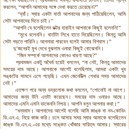
অপেক্ষা করছিলেন
।
প্রথমজনই সমস্ত কথাবার্তা চালান
।
তিনিই প্রশ্ন
করলেন
,
“আপনি আমাদের সঙ্গে দেখা করতে চেয়েছেন
?
”
“হ্যাঁ
।
স্যার একটা বার্তা আপনাদের জন্য পাঠিয়েছিলেন
,
আমি
সেটা আপনাদের দিতে চাই
।
”
“আপনি যে বলেছিলেন ডক্টর হারাইন আপনাকে কিছুই বলেননি!”
“মুখে বলেননি
।
বার্তাটা লিখে হাতে দিয়েছিলেন
।
কিন্তু আমি
সেটা পড়তে পারিনি
।
আপনারা পারবেন বলেই আমার বিশ্বাস
।
”
দু’জনেরই মুখ দেখে বুঝলাম ওনারা কিছুই বোঝেননি
।
“জিন সম্পর্কে আপনাদের কোনও ধারণা আছে
?
”
প্রথমজন একটু অধৈর্য হয়েই বললেন
,
“না নেই
,
কিন্তু আমাদের
সময়ের দাম আছে
।
আপনাকে আগেই বলেছিলাম
,
আমরা একটা খুব
সঙ্কটের সামনে এসে পড়েছি
।
এখন জেনেটিক্স শেখার সময় আমাদের
নেই
।
”
এতক্ষণ পরে অন্য ভদ্রলোক কথা বললেন, “শোনোই না আগে
।
আমাদের জন্য উনি এতটা করেছেন
।
সময়ের দাম ওনারও আছে
।
আমাদের এমনি এমনি ডাকেননি নিশ্চয়
।
আপনি বলুন আপনার কথা
।
”
“ধন্যবাদ। আপনাদের আগেই বলেছি আমি জাঙ্ক বা নন-কোডিং
ডি.এন.এ. নিয়ে কাজ করি। চলে আসার সময় স্যার আমাকে বলেছিলেন
জাঙ্ক ডি.এন.এ.-এর মধ্যে সঙ্কেত খোঁজার দায়িত্ব আমার। স্যারের