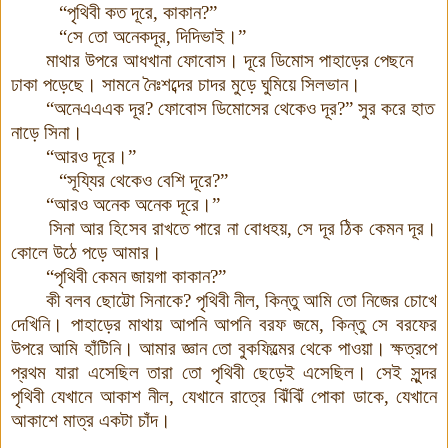
“পৃথিবী কত দূরে, কাকান?”
“সে তো অনেকদূর, দিদিভাই
।
”
মাথার উপরে আধখানা ফোবোস
।
দূরে ডিমোস পাহাড়ের পেছনে
ঢাকা পড়েছে। সামনে নৈঃশব্দের চাদর মুড়ে ঘুমিয়ে সিলভান
।
“অনেএএএক দূর? ফোবোস ডিমোসের থেকেও দূর?” সুর করে হাত
নাড়ে সিনা।
“আরও দূরে।”
“সূয্যির থেকেও বেশি দূরে?”
“আরও অনেক অনেক দূরে
।
”
সিনা আর হিসেব রাখতে পারে না বোধহয়, সে দূর ঠিক কেমন দূর।
কোলে উঠে পড়ে আমার।
“পৃথিবী কেমন জায়গা কাকান?”
কী বলব ছোট্টো সিনাকে? পৃথিবী নীল, কিন্তু আমি তো নিজের চোখে
দেখিনি
।
পাহাড়ের মাথায় আপনি আপনি বরফ জমে, কিন্তু সে বরফের
উপরে আমি হাঁটিনি। আমার জ্ঞান তো বুকফিল্মের থেকে পাওয়া
।
ক্ষত্রপে
প্রথম যারা এসেছিল তারা তো পৃথিবী ছেড়েই এসেছিল। সেই সুন্দর
পৃথিবী যেখানে আকাশ নীল, যেখানে রাত্রে ঝিঁঝিঁ পোকা ডাকে,
যে
খানে
আকাশে মাত্র একটা চাঁদ।