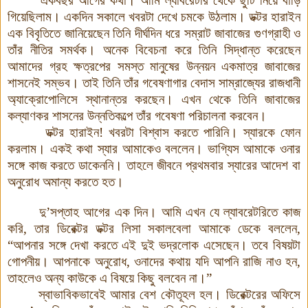
একবছর আগের কথা
।
আমি ল্যাবরেটরি থেকে ছুটি নিয়ে বাড়ি
গিয়েছিলাম
।
একদিন সকালে খবরটা দেখে চমকে উঠলাম
।
ডক্টর হারাইন
এক বিবৃতিতে জানিয়েছেন তিনি দীর্ঘদিন ধরে সম্রাট জাবাজের গুণগ্রাহী ও
তাঁর নীতির সমর্থক
।
অনেক বিবেচনা করে তিনি সিদ্ধান্ত করেছেন
আমাদের গ্রহ ক্ষত্রপের সমস্ত মানুষের উন্নয়ন একমাত্র জাবাজের
শাসনেই সম্ভব
।
তাই তিনি তাঁর গবেষণাগার বেদাস সাম্রাজ্যের রাজধানী
অ্যাক্রোপোলিসে স্থানান্তর করছেন
।
এখন থেকে তিনি জাবাজের
কল্যাণকর শাসনের উন্নতিকল্পে তাঁর গবেষণা পরিচালনা করবেন
।
ডক্টর হারাইন
!
খবরটা বিশ্বাস করতে পারিনি
।
স্যারকে ফোন
করলাম
।
একই কথা স্যার আমাকেও বললেন
।
ভাগ্যিস আমাকে ওনার
সঙ্গে কাজ করতে ডাকেননি
।
তাহলে জীবনে প্রথমবার স্যারের আদেশ বা
অনুরোধ অমান্য করতে হত
।
দু’সপ্তাহ আগের এক দিন
।
আমি এখন যে ল্যাবরেটরিতে কাজ
করি
,
তার ডিরেক্টর ডক্টর লিসা সকালবেলা আমাকে ডেকে বললেন
,
“আপনার সঙ্গে দেখা করতে এই দুই ভদ্রলোক এসেছেন
।
তবে বিষয়টা
গোপনীয়
।
আপনাকে অনুরোধ
,
ওনাদের কথায় যদি আপনি রাজি নাও হন
,
তাহলেও অন্য কাউকে এ বিষয়ে কিছু বলবেন না
।
”
স্বাভাবিকভাবেই আমার বেশ কৌতূহল হল
।
ডিরেক্টরের অফিসে