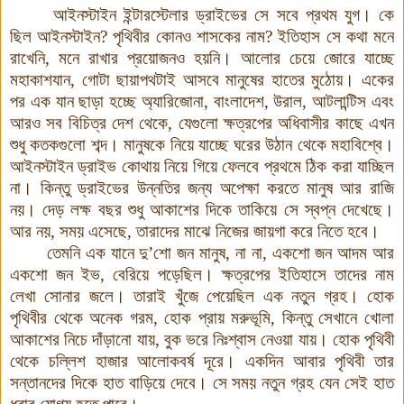
আইনস্টাইন ইন্টারস্টেলার ড্রাইভের সে সবে প্রথম যুগ
।
কে
ছিল আইনস্টাইন? পৃথিবীর কোনও শাসকের নাম? ইতিহাস সে কথা মনে
রাখেনি, মনে রাখার প্রয়োজনও হয়নি
।
আলোর চেয়ে জোরে যাচ্ছে
মহাকাশযান, গোটা ছায়াপথটাই আসবে মানুষের হাতের মুঠোয়। একের
পর এক যান ছাড়া হচ্ছে অ্যারিজোনা, বাংলাদেশ, উরাল, আটলান্টিস এবং
আরও সব বিচিত্র দেশ থেকে, যেগুলো ক্ষত্রপের অধিবাসীর কাছে এখন
শুধু কতকগুলো শব্দ
।
মানুষকে নিয়ে যাচ্ছে ঘরের উঠান থেকে মহাবিশ্বে।
আইনস্টাইন ড্রাইভ কোথায় নিয়ে গিয়ে ফেলবে প্রথমে ঠিক করা যাচ্ছিল
না। কিন্তু ড্রাইভের উন্নতির জন্য অপেক্ষা করতে মানুষ আর রাজি
নয়। দেড় লক্ষ বছর শুধু আকাশের দিকে তাকিয়ে সে স্বপ্ন দেখেছে।
আর নয়, সময় এসেছে, তারাদের মাঝে নিজের জায়গা করে নিতে হবে
।
তেমনি এক যানে
দু’
শো জন মানুষ, না না, একশো জন আদম আর
একশো জন ইভ, বেরিয়ে পড়েছিল। ক্ষত্রপের ইতিহাসে তাদের নাম
লেখা সোনার জলে। তারাই খুঁজে পেয়েছিল এক নতুন গ্রহ। হোক
পৃথিবীর থেকে অনেক গরম, হোক প্রায় মরুভূমি, কিন্তু সেখানে খোলা
আকাশের নিচে দাঁড়ানো যায়, বুক ভরে নিঃশ্বাস নেওয়া যায়। হোক পৃথিবী
থেকে চল্লিশ হাজার আলোকবর্ষ দূরে। একদিন আবার পৃথিবী তার
সন্তানদের দিকে হাত বাড়িয়ে দেবে। সে সময় নতুন গ্রহ যেন সেই হাত