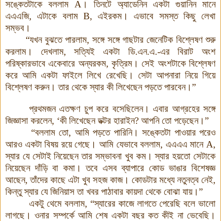
সঙ্কেতটাকে বললাম
A
।
তিনটে অ্যাডেনিন একটা গুয়ানিন মানে
এএএজি, এটাকে বলাম
B
, এইরকম
।
এভাবে সমস্ত কিছু লেখা
সম্ভব।
“যখন বুঝতে পারলাম, সঙ্গে সঙ্গে গাছটার জেনেটিক বিশ্লেষণ শুরু
করলাম। দেখলাম, সত্যিই একটা ডি.এন.এ.-এর বিরাট অংশ
পরিষ্কারভাবে একেবারে অন্যরকম, কৃত্রিম। সেই অংশটাকে বিশ্লেষণ
করে আমি একটা ফাইলে লিখে রেখেছি। সেটা আপনারা নিয়ে গিয়ে
বিশ্লেষণ করুন
।
তার থেকে স্যার কী লিখেছেন পড়তে পারবেন।”
প্রথমজন এতক্ষণ চুপ করে বসেছিলেন। এবার আগ্রহের সঙ্গে
জিজ্ঞাসা করলেন, ‘কী লিখেছেন ডক্টর হারাইন? আপনি তো পড়েছেন
।
”
“বললাম তো, আমি পড়তে পারিনি। সঙ্কেতটা পাওয়ার পরেও
আরও একটা বিষয় রয়ে গেছে। আমি যেভাবে বললাম, এএএএ মানে
A,
স্যার যে সেটাই নিয়েছেন তার সম্ভাবনা খুব কম
।
স্যার হয়তো সেটাকে
নিয়েছেন দাঁড়ি বা কমা
।
তবে এসব ব্যাপারে কোড ভাঙার বিশেষজ্ঞ
আছেন, তাঁদের কাছে এটা খুব সহজ কাজ। কোডটার মধ্যে নতুনত্ব নেই,
কিন্তু স্যার যে জিনিয়াস তা খবর পাঠাবার কায়দা থেকে বোঝা যায়
।
”
একটু থেমে বললাম, “স্যারের কাজে লাগতে পেরেছি বলে ভালো
লাগছে। ওনার সম্পর্কে আমি শেষ একটা বছর কত কীই না ভেবেছি।