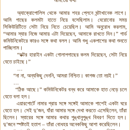
আমতের কথা
অ্যাক্রোপোলিস থেকে আমার শহর প্লেনে ঘন্টাখানেক লাগে
।
আমি গাছের কলমটা হাতে নিয়ে বসেছিলাম
।
বেরোনোর সময়
সিকিউরিটিতে সেটা নিয়ে নিতে চেয়েছিল
।
আমি অনুরোধ করলাম
,
“আমার স্যার নিজে আমায় এটা দিয়েছেন
,
আমাকে রাখতে দিন
।
” গার্ড
কমিউনিকেটরে কারও সঙ্গে কথা বলল
।
আমি শুধু একপাশের কথা শুনতে
পাচ্ছিলাম
।
“ডক্টর হারাইন একটা গোলাপগাছের কলম দিয়েছেন
,
সেটা নিয়ে
যেতে চাইছে
।
”
…
“না না
,
অন্যকিছু দেননি
,
আমরা নিশ্চিত
।
কাগজ তো নয়ই
।
”
…
“ঠিক আছে
।
” কমিউনিকেটর বন্ধ করে আমাকে হাত নেড়ে চলে
যেতে বলা হল
।
এয়ারপোর্টে নামার প্রায় সঙ্গে সঙ্গেই আমাকে পাশেই একটা ঘরে
যেতে হল
।
সেই দু’জন
,
যাঁরা আমার সঙ্গে দেখা করতে এসেছিলেন
,
তাঁরা
ছিলেন
।
স্যারের সঙ্গে আমার কথার পুঙ্খানুপুঙ্খ বিবরণ দিতে হল
।
দু’জনে স্পষ্টতই হতাশ
–
তাঁরা বোধহয় অনেককিছু আশা করেছিলেন
।