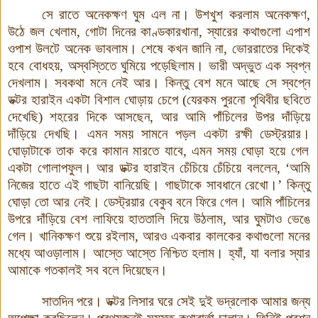
সে রাতে অনেকক্ষণ ঘুম এল না। উশখুশ করলাম অনেকক্ষণ,
উঠে জল খেলাম, গোটা দিনের কাণ্ডকারখানা, স্যারের কথাগুলো এপাশ
ওপাশ উলটে অনেক ভাবলাম। শেষে কখন জানি না, ভোররাতের দিকেই
হবে বোধহয়, অস্বস্তিতে ঘুমিয়ে পড়েছিলাম। ভারী অদ্ভুত এক স্বপ্ন
দেখলাম। সবকথা মনে নেই আর। কিন্তু বেশ মনে আছে সে স্বপ্নে
ডক্টর হারাইন একটা বিশাল ঘোড়ায় চেপে (যেরকম পুরনো পৃথিবীর ছবিতে
দেখেছি) শহরের দিকে আসছেন, আর আমি পাঁচিলের উপর দাঁড়িয়ে
দাঁড়িয়ে দেখছি। এমন সময় সামনে পড়ল একটা রক্ষী ডেস্ট্রয়ার
।
ঘোড়াটাকে তাক করে কামান মারতে যাবে, এমন সময় ঘোড়া হয়ে গেল
একটা গোলাপফুল। আর ডক্টর হারাইন চেঁচিয়ে চেঁচিয়ে বললেন, ‘আমি
নিজের হাতে এই গাছটা বানিয়েছি। গাছটাকে সাবধানে রেখো।’ কিন্তু
ঘোড়া তো আর নেই। ডেস্ট্রয়ার বেকুব বনে ফিরে গেল। আমি পাঁচিলের
উপরে দাঁড়িয়ে বেশ লাফিয়ে হাততালি দিয়ে উঠলাম, আর ঘুমটাও ভেঙে
গেল। খানিকক্ষণ শুয়ে রইলাম, আরও একবার কালকের কথাগুলো মনের
মধ্যে আওড়ালাম। আস্তে আস্তে নিশ্চিত হলাম। হ্যাঁ, যা বলার স্যার
আমাকে গতকালই সব বলে দিয়েছেন।
সাতদিন পরে
।
ডক্টর লিসার ঘরে সেই দুই ভদ্রলোক আমার জন্য