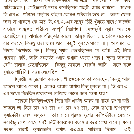
ডি.এন.এ.-এর মধ্যে সেইরকমভাবে সাজিয়ে আমাদের কাছে খবর
পাঠিয়েছেন। সেইজন্যই স্যার বলেছিলেন গাছটা ওনার বানানো। জাঙ্ক
ডি.এন.এ. পাল্টালে গাছটার বাইরে কোনও পরিবর্তন হবে না। আগে থেকে
জানা না থাকলে কে আর ডি.এন.এ.-এর মধ্যে চিঠি খুঁজতে যাবে? কাজেই
এভাবে সঙ্কেত পাঠানো সম্পূর্ণ নিরাপদ। সেজন্যই স্যার আমাকে
চেয়েছিলেন। আমাকে পরিষ্কার বললেন জাঙ্ক ডি.এন.এ. থেকে সঙ্কেত
বার করতে, কিন্তু যারা শুনল তারা কিছুই বুঝতে পারল না। আপনারা এ
বিষয়ে বিশেষজ্ঞ নন। কিন্তু স্যার ভেবেছিলেন যে আমি এই নিয়ে
গবেষণা করি, আমি সহজেই ওনার কথাটা ধরতে পারব। স্যার আমাকে
বেশি চালাক ভেবেছিলেন
।
কিন্তু আসলে বোকাই আমি। সঙ্গে সঙ্গে
বুঝতে পারিনি। সময় লেগেছিল।”
দ্বিতীয় ভদ্রলোক বললেন, “নিজেকে বোকা বলেছেন, কিন্তু আমি
তাহলে আরও বোকা। এখনও আমার মাথায় কিছু ঢুকছে না। ডি.এন.এ.-
এর মধ্যে নিউক্লিওবেসদের সাজিয়ে কেমন করে লেখা যায়?”
“চারটে নিউক্লিওবেস দিয়ে যদি একটা অক্ষর বা বাইট কল্পনা করি,
তাহলে তা দিয়ে চার গুণ চার গুণ চার গুণ চার, মোট দু’শো ছাপান্নটা
ক্যারেক্টার লেখা সম্ভব। তার মানে প্রথম যুগের কম্পিউটারে যেভাবে
সবকিছু লেখা যেত, সবই নিউক্লিওবেস ব্যবহার করে লেখা যাবে। ধরুন
পরপর চারটে অ্যাডেনিন অর্থাৎ এএএএ সাজিয়ে দিলাম। এই