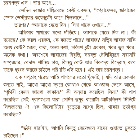
চরমপত্র এল। তার আগে...
সেদিন দরজায় দাঁড়িয়েছে কেউ একজন, “প্রোফেসর, জাবাজের
স্পেস ডেস্ট্রয়ার কয়েকঘন্টা আগে সিলভানে...”
তারপর? “আমাকে যেতে দিন। সিনা থাকে ওখানে...”
অফিসার পাথরের মতো দাঁড়িয়ে। আমাকে যেতে দিল না। কী
হয়েছে? কে করল এরকম, কে করতে পারে? জাবাজ? সত্যি জাবাজ নাকি
অন্য কেউ? গুজব, কথা, অন্য কথা, চব্বিশ ঘন্টা এরকম, খবর ভুল খবর,
অনেক কথা। অবশেষে জাবাজের বিবৃতি, সমস্ত টেলিস্ক্রিনে সরাসরি
সম্প্রচার, বেদাস শান্তি চায়, কিন্তু কেউ তার বিরুদ্ধে বিদ্রোহ করে
তাকে ধ্বংস করতে চাইলে পরিণতি এই হবে
।
এই তার চরমপত্র
।
এক সপ্তাহ পরেও আমি পাগলের মতো খুঁজেছি
।
যদি আর একবার
শুনতে পাই, আধো আধো স্বরে কোথাও থেকে আওয়াজ ভেসে আসে,
‘পৃথিবী কেমন জায়গা
কাকা
ন?’ কী অন্যায় করেছিল সিনা? কী পাপ
করেছিল সেই প্রাণগুলো যারা সেদিন দুপুর বারোটা আটচল্লিশ মিনিটে
সিলভানের ঐ এক কিলোমিটার বৃত্তের মধ্যে ছিল, থাকার দুর্ভাগ্য
করেছিল?
“ডক্টর হারাইন, আপনি কিন্তু জেনেশুনে বাঘের গুহাতে ঢুকতে
চাইছেন।”