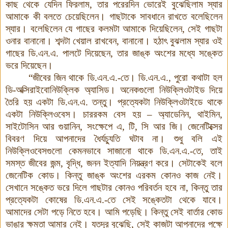
কাছ থেকে যেদিন ফিরলাম, তার পরেরদিন ভোরেই বুঝেছিলাম স্যার
আমাকে কী বলতে চেয়েছিলেন। গাছটাকে সাবধানে রাখতে বলেছিলেন
স্যার। বলেছিলেন যে গাছের কলমটা আমাকে দিয়েছিলেন, সেই গাছটা
ওনার বানানো। শব্দটা খেয়াল রাখবেন, বানানো। হঠাৎ বুঝলাম স্যার ওই
গাছের ডি.এন.এ. পালটে দিয়েছেন, তার জাঙ্ক অংশের মধ্যে সঙ্কেত
ভরে দিয়েছেন।
“জীবের জিন থাকে ডি.এন.এ.-তে। ডি.এন.এ., পুরো কথাটা হল
ডি-অক্সিরাইবোনিউক্লিক অ্যাসিড। অনেকগুলো নিউক্লিওটাইড দিয়ে
তৈরি হয় একটা ডি.এন.এ. তন্তু
।
প্রত্যেকটা নিউক্লিওটাইডে থাকে
একটা নিউক্লিওবেস। চাররকম বেস হয় – অ্যাডেনিন, থাইমিন,
সাইটোসিন আর গুয়ানিন, সংক্ষেপে এ, টি, সি আর জি। জেনেটিক্সের
বিবরণ দিয়ে আপনাদের ধৈর্যচ্যুতি ঘটাব না। শুধু বলি এই
নিউক্লিওবেসগুলো কেমনভাবে সাজানো থাকে ডি.এন.এ.-তে, তাই
সমস্ত জীবের জন্ম, বৃদ্ধি, জনন ইত্যাদি নিয়ন্ত্রণ করে। সেটাকেই বলে
জেনেটিক কোড। কিন্তু জাঙ্ক অংশের এরকম কোনও কাজ নেই।
সেখানে সঙ্কেত ভরে দিলে গাছটার কোনও পরিবর্তন হবে না, কিন্তু তার
প্রত্যেকটা কোষের ডি.এন.এ.-তে সেই সঙ্কেতটা থেকে যাবে।
আমাদের সেটা পড়ে নিতে হবে। আমি পড়েছি। কিন্তু সেই বার্তার কোড
ভাঙার ক্ষমতা আমার নেই। যতদূর বুঝেছি, সেই কাজটা আপনাদের পক্ষে