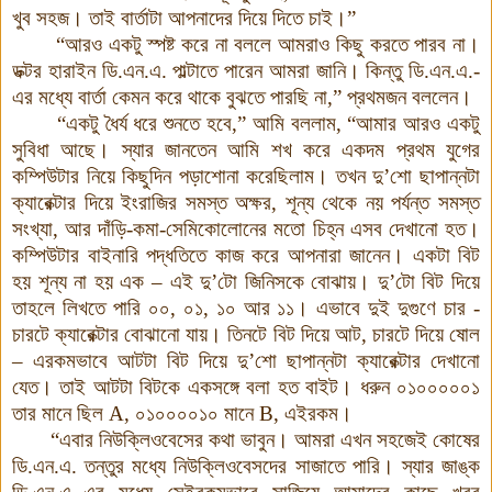
খুব সহজ। তাই বার্তাটা আপনাদের দিয়ে দিতে চাই।”
“আরও একটু স্পষ্ট করে না বললে আমরাও কিছু করতে পারব না।
ডক্টর হারাইন ডি.এন.এ. পাল্টাতে পারেন আমরা জানি। কিন্তু ডি.এন.এ.-
এর মধ্যে বার্তা কেমন করে থাকে বুঝতে পারছি না,” প্রথমজন বললেন।
“একটু ধৈর্য ধরে শুনতে হবে,” আমি বললাম, “আমার আরও একটু
সুবিধা আছে। স্যার জানতেন আমি শখ করে একদম প্রথম যুগের
কম্পিউটার নিয়ে কিছুদিন পড়াশোনা করেছিলাম। তখন দু’শো ছাপান্নটা
ক্যারেক্টার দিয়ে ইংরাজির সমস্ত অক্ষর, শূন্য থেকে নয় পর্যন্ত সমস্ত
সংখ্যা, আর দাঁড়ি-কমা-সেমিকোলোনের মতো চিহ্ন এসব দেখানো হত।
কম্পিউটার বাইনারি পদ্ধতিতে কাজ করে আপনারা জানেন। একটা বিট
হয় শূন্য না হয় এক – এই দু’টো জিনিসকে বোঝায়। দু’টো বিট দিয়ে
তাহলে লিখতে পারি ০০, ০১, ১০ আর ১১
।
এভাবে দুই দুগুণে চার -
চারটে ক্যারেক্টার বোঝানো যায়। তিনটে বিট দিয়ে আট, চারটে দিয়ে ষোল
– এরকমভাবে আটটা বিট দিয়ে দু’শো ছাপান্নটা ক্যারেক্টার দেখানো
যেত। তাই আটটা বিটকে একসঙ্গে বলা হত বাইট। ধরুন ০১০০০০০১
তার মানে ছিল
A
, ০১০০০০১০ মানে
B,
এইরকম
।
“এবার নিউক্লিওবেসের কথা ভাবুন। আমরা এখন সহজেই কোষের
ডি.এন.এ. তন্তুর মধ্যে নিউক্লিওবেসদের সাজাতে পারি। স্যার জাঙ্ক