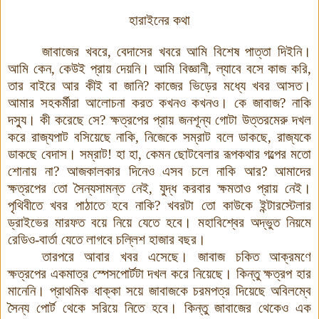
হারাইনের কথা
জাবাজের খবরে, বেদাসের খবরে আমি বিশেষ পাত্তা দিইনি
।
আমি কেন, কেউই প্রায় দেয়নি। আমি বিজ্ঞানী, ল্যাবে বসে কাজ করি,
তার বাইরে আর কীই বা জানি?
কাজে
র ভিড়ের মধ্যে খবর আসত।
আমার সহকর্মীরা আলোচনা করত কখনও কখনও। কে জাবাজ? নাকি
দস্যু
।
কী করেছে সে? ক্ষত্রপের প্রায় জনশূন্য গোটা উত্তরমেরু দখল
করে রাজ্যপাট বসিয়েছে নাকি, নিজেকে সম্রাট বলে ডাকছে, রাজ্যকে
ডাকছে বেদাস। সম্রাট! হা হা, কেমন ছোটবেলার রূপকথার গল্পের মতো
শোনায় না? আজকালকার দিনেও এসব চলে নাকি আর? আমাদের
ক্ষত্রপের তো সৈন্যসামন্ত নেই, যুদ্ধ করবার ক্ষমতাও প্রায় নেই।
পৃথিবীতে খবর পাঠাতে হবে নাকি? খবরটা তো কাউকে ইন্টারস্টেলার
ড্রাইভের মারফত বয়ে নিয়ে যেতে হবে। মহাবিশ্বের অদ্ভুত নিয়মে
রেডিও-বার্তা যেতে লাগবে চল্লিশ হাজার বছর
।
তারপরে আবার খবর এসেছে
।
জাবাজ চকিত আক্রমণে
ক্ষত্রপের একমাত্র স্পেসপোর্টটা দখল করে নিয়েছে। কিন্তু ক্ষত্রপ হার
মানেনি। প্রাথমিক ধাক্কা সয়ে জাবাজকে চরমপত্র দিয়েছে অবিলম্বে
সৈন্য পোর্ট থেকে সরিয়ে নিতে হবে। কিন্তু জাবাজের থেকেও এক