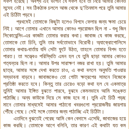
সফল হয়েছে। অবশ্য এই ভাগটা যে সফল হবে তা নিয়ে আমার কোনও
সন্দেহ নেই। সব ঠিকঠাক চললে আজ থেকে দু’তিনমাস পরে তুমি আমার
এই চিঠিটা পড়বে
।
প্রথমেই তোমাকে কিছুটা হলেও বিপদে ফেলার জন্য ক্ষমা চেয়ে
নিই। আগে তোমার এখানে আসার কোনও প্রয়োজন ছিল না - শুধু জিন
সিকোয়েন্সিং-এর কাজটা তোমার করার কথা। জাবাজ যে কাজ করছে,
তোমাকে তো চিনি, তুমি তার সর্বতোভাবে বিরোধী। অ্যাক্রোপোলিসে
তোমার কথায়-বার্তায় যদি সেটা ফুটে উঠত, তাহলে তোমার বিপদ হতে
পারত
।
তা সত্ত্বেও পরিস্থিতি এমন হল যে তুমি ছাড়া আমার কোনও
গত্যন্তর ছিল না
।
আমার উপর সারাক্ষণ নজর রাখা হয়। তুমি আমার
ছাত্র, আমার সঙ্গে দেখা করতে চাও, এ কথা বললে অনুমতি পাওয়ার
সম্ভাবনা বাড়বে। জাবাজকেও তো গোটা ক্ষত্রপের সামনে নিজেকে
প্রতিষ্ঠা করতে হবে। কিন্তু তার চেয়েও বড়ো কথা হল যে একমাত্র
তুমিই আমার ইঙ্গিত বুঝতে পারবে, বুঝবে কেমনভাবে আমি সঙ্কেত
পাঠাচ্ছি। অন্য কাউকে দিয়ে সে কাজ হবে না। তুমি এই চিঠি পড়ছ
মানে তোমার মাধ্যমেই আমার পাঠানো খবরগুলো প্রয়োজনীয় জায়গায়
পৌঁছে গেছে। সেই সঙ্গে তোমার জন্য পাঠাচ্ছি এই চিঠিটা।
এতদিনে বুঝতেই পেরেছ আমি কেন বেদাসে এসেছি, জাবাজের হয়ে
কাজ করছি
।
তোমাকে আগে বলিনি, তার কারণ এই কথাটা যত কম