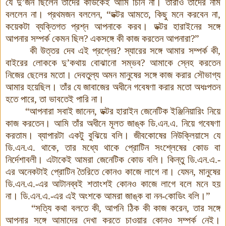
যে দু’জন ছিলেন তাঁদের কাউকেই আমি চিনি না
।
তাঁরাও তাঁদের নাম
বললেন না
।
প্রথমজন বললেন
,
“ডক্টর আমতে
,
কিছু মনে করবেন না
,
কয়েকটা ব্যক্তিগত প্রশ্ন আপনাকে করব
।
ডক্টর হারাইনের সঙ্গে
আপনার সম্পর্ক কেমন ছিল
?
একসঙ্গে কী কাজ করতেন আপনারা
?
”
কী উত্তর দেব এই প্রশ্নের
?
স্যারের সঙ্গে আমার সম্পর্ক কী,
বাইরের লোককে দু’কথায় বোঝানো সম্ভব
?
আমাকে স্নেহ করতেন
নিজের ছেলের মতো
।
দেবতুল্য অমন মানুষের সঙ্গে কাজ করার সৌভাগ্য
আমার হয়েছিল
।
তাঁর যে জাবাজের অধীনে গবেষণা করার মতো অধঃপতন
হতে পারে
,
তা ভাবতেই পারি না
।
“আপনারা সবাই জানেন, ডক্টর হারাইন জেনেটিক ইঞ্জিনিয়ারিং নিয়ে
কাজ করতেন
।
আমি তাঁর অধীনে মূলত জাঙ্ক ডি.এন.এ. নিয়ে গবেষণা
করতাম
।
ব্যাপারটা একটু বুঝিয়ে বলি
।
জীবকোষের নিউক্লিয়াসে যে
ডি.এন.এ. থাকে
,
তার মধ্যে থাকে প্রোটিন সংশ্লেষের কোড বা
নির্দেশাবলী
।
এটাকেই আমরা জেনেটিক কোড বলি
।
কিন্তু ডি.এন.এ.-
এর অনেকটাই প্রোটিন তৈরিতে কোনও কাজে লাগে না
।
যেমন, মানুষের
ডি.এন.এ.-এর আটানব্বই শতাংশই কোনও কাজে লাগে বলে মনে হয়
না
।
ডি.এন.এ.-এর এই অংশকে আমরা জাঙ্ক বা নন
-
কোডিং বলি
।
”
“সত্যি কথা বলতে কী, আপনি ঠিক কী কাজ করেন
,
তার সঙ্গে
আপনার সঙ্গে আমাদের দেখা করতে চাওয়ার কোনও সম্পর্ক নেই
।