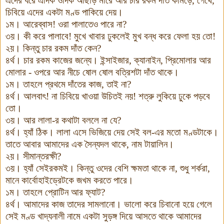
এদের ধরে এদিক ওদিক আছাড় মারে আর চার রকম দাঁত কামড়ে
,
গেঁথে
,
চিবিয়ে এদের একটা মণ্ড পাকিয়ে দেয়
।
১ম
।
আরেব্বাস
!
ওরা পালাতেও পারে না
?
৩য়
।
কী করে পালাবে
!
মুখে খাবার ঢুকলেই মুখ বন্ধ করে ফেলা হয় তো
!
২য়
।
কিন্তু চার রকম দাঁত কেন
?
৪র্থ
।
চার রকম কাজের জন্যে
।
ইন্সাইজার
,
ক্যানাইন
,
প্রিমোলার আর
মোলার
-
ওপরে আর নীচে ষোল ষোল বত্রিশটা দাঁত থাকে
।
১ম
।
তাহলে প্রথমে দাঁতের কাজ
,
তাই না
?
৪র্থ
।
আলবাৎ
!
না চিবিয়ে খাওয়া উচিতই নয়
!
শত্রু লুকিয়ে ঢুকে পড়বে
তো
।
৩য়
।
আর লালা
-
র কথাটা বললে না যে
?
৪র্থ
।
হ্যাঁ ঠিক
।
লালা এসে ভিজিয়ে দেয় সেই বল
-
এর মতো মণ্ডটাকে
।
তাতে আবার আমাদের এক সৈন্যদল থাকে
,
নাম টায়ালিন
।
২য়
।
সীমান্তরক্ষী
?
৩য়
।
হ্যাঁ সেইরকমই
।
কিন্তু ওদের বেশি ক্ষমতা থাকে না
,
শুধু শর্করা
,
মানে কার্বোহাইড্রেটকে জখম করতে পারে
।
১ম
।
তাহলে প্রোটিন আর ফ্যাট
?
৪র্থ
।
আমাদের কাজ তাদের সামলানো
।
ভালো করে চিবানো হয়ে গেলে
সেই মণ্ড খাদ্যনালী নামে একটা সুড়ঙ্গ দিয়ে আসতে থাকে আমাদের