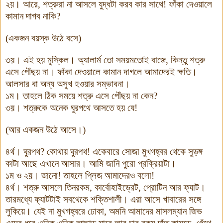
২য়
।
আরে
,
শত্রুরা না আসলে যুদ্ধটা করব কার সাথে
!
ফাঁকা দেওয়ালে
কামান দাগব নাকি
?
(
একজন বয়স্ক উঠে বসে
)
৩য়
।
এই হয় মুস্কিল
।
অ্যালার্ম তো সময়মতোই বাজে
,
কিন্তু শত্রু
এসে পৌঁছয় না
।
ফাঁকা দেওয়ালে কামান দাগলে আমাদেরই ক্ষতি
।
আলসার বা অন্য অসুখ হওয়ার সম্ভাবনা
।
১ম
।
তাহলে ঠিক সময়ে শত্রু এসে পৌঁছয় না কেন
?
৩য়
।
শত্রুকে অনেক ঘুরপথে আসতে হয় যে
!
(
আর একজন উঠে আসে
।
)
৪র্থ
।
ঘুরপথ
?
কোথায় ঘুরপথ
!
একেবারে সোজা মুখগহ্বর থেকে সুড়ঙ্গ
কাটা আছে এখানে আসার
।
আমি জানি পুরো প্রক্রিয়াটা
।
১ম ও ২য়
।
জানো
!
তাহলে প্লিজ আমাদেরও বলো
!
৪র্থ
।
শত্রু আসলে তিনরকম
,
কার্বোহাইড্রেট
,
প্রোটিন আর ফ্যাট
।
তারমধ্যে ফ্যাটটাই সবথেকে শক্তিশালী
।
এরা আসে খাবারের সঙ্গে
লুকিয়ে
।
যেই না মুখগহ্বরে ঢোকা
,
অমনি আমাদের মাসলম্যান জিভ