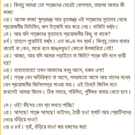
২য়
।
কিন্তু আমরা তো শত্রুদের মেরেই ফেললাম
,
তারপর আবার কী
কাজ
!
৩য়
।
অনেক কাজ
!
ক্ষুদ্রান্ত্র আর বৃহদান্ত্র ওই শত্রুদের মৃতদেহ থেকে
প্রয়োজনীয় ভিটামিন
,
জল ইত্যাদি বার করে নেয়
।
বাকিটা বর্জ্য
।
১ম
।
আর যদি শত্রুদের মৃতদেহে প্রয়োজনীয় কিছু না থাকে
?
৪র্থ
।
তাহলে পুরোটাই বর্জ্য
।
এত কাণ্ড সব ব্যর্থ
।
কিন্তু তেমন খাবার
খাবেই বা কেন
,
যাকে বলে জাঙ্কফুড
?
কোনো উপকারিতা নেই
!
২য়
।
আচ্ছা
,
আর যদি আমরা লড়াইতে না জিতি
?
শত্রু যদি দলে ভারী
হয়
?
৩য়
।
হাহাহাহাহা
!
তখন আমাদের বন্ধু আসে
,
হজম ওলা
!
৪র্থ
।
শত্রু যেন অতিরিক্ত না আসে
,
সময়মতো আসে আর তাদের মধ্যে
যেন প্রয়োজনীয় জিনিসপত্র পাওয়া যায়
।
এই তিনটে জিনিস মনে
রাখলেই আমরা জিতব
।
ঠিক সময়ে
,
পরিমিত
,
পুষ্টিকর খাবার খেতে হবে
।
১ম
।
ওই
!
কীসের যেন শব্দ শুনতে পাচ্ছি
!
২য়
।
আসছে
!
শত্রু আসছে
!
ভাইসব
,
তৈরী হও
!
ফ্যাট আর প্রোটিনদের
ভেঙে গুঁড়িয়ে দাও
!!
৩য় ও ৪র্থ
।
হ্যাঁ
,
গুঁড়িয়ে দাও
!
জয় হজমের জয়
!
_____