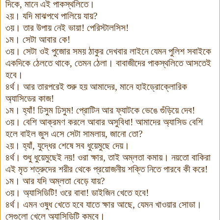
দিকে
,
মানে এই পাকস্থলিতে
।
২য়
।
যদি মাঝপথে পালিয়ে যায়
?
৩য়
।
তার উপায় নেই ভায়া
!
পেরিস্টালসিস
!
১ম
।
সেটা আবার কে
!
৩য়
।
সেটা ওই পুজোর সময় ঠাকুর দেখবার লাইনে যেমন পুলিশ সবাইকে
একদিকে ঠেলতে থাকে
,
তেমন ঠেলা
।
বাবাজীদের পাকস্থলিতে আসতেই
হবে
।
৪র্থ
।
আর তারপরেই শুরু হয় আমাদের
,
মানে হাইড্রোক্লোরিক
অ্যাসিডের কাজ
!
১ম
।
হ্যাঁ
!
ঢিসুম ঢিসুম
!
প্রোটিন আর ফ্যাটকে ভেঙে গুঁড়িয়ে দেব
!
৩য়
।
বেশি আক্রমণ করলে আবার অসুবিধা
!
আমাদের অ্যাসিড বেশি
হলে বাইল জুস এসে সেটা সামলায়
,
জানো তো
?
২য়
।
হ্যাঁ
,
যুদ্ধের শেষে সব ধুয়েমুছে দেয়
।
৪র্থ
।
শুধু ধুয়েমুছেই নয়
!
ওরা ক্ষার
,
তাই অম্লতা কমায়
।
নয়তো বাকিরা
এই মৃত শত্রুদের শরীর থেকে প্রয়োজনীয় শক্তি নিতে পারবে কী করে
!
১ম
।
আর যদি অম্লতা বেড়ে যায়
?
৩য়
।
অ্যাসিডিটি
!
ওরে বাবা
!
ডাইজিন খেতে হবে
!
৪র্থ
।
এমন ওষুধ খেতে হবে যাতে ক্ষার আছে
,
যেমন খাওয়ার সোডা
।
সেগুলো খেলে অ্যাসিডিটি কমবে
।