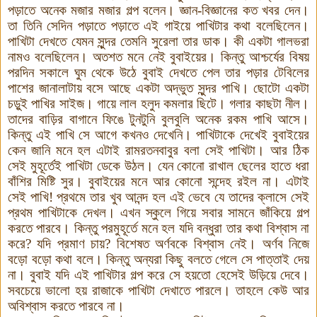
পড়াতে অনেক মজার মজার গল্প বলেন। জ্ঞান-বিজ্ঞানের কত খবর দেন।
তা তিনি সেদিন পড়াতে পড়াতে এই গাইয়ে পাখিটার কথা বলেছিলেন।
পাখিটা দেখতে যেমন সুন্দর তেমনি সুরেলা তার ডাক। কী একটা গালভরা
নামও বলেছিলেন। অতশত মনে নেই বুবাইয়ের। কিন্তু আশ্চর্যের বিষয়
পরদিন সকালে ঘুম থেকে উঠে বুবাই দেখতে পেল তার পড়ার টেবিলের
পাশের জানালাটায় বসে আছে একটা অদ্ভুত সুন্দর পাখি। ছোটো একটা
চড়ুই পাখির সাইজ। গায়ে লাল হলুদ কমলার ছিটে। গলার কাছটা নীল।
তাদের বাড়ির বাগানে ফিঙে টুনটুনি বুলবুলি অনেক রকম পাখি আসে।
কিন্তু এই পাখি সে আগে কখনও দেখেনি। পাখিটাকে দেখেই বুবাইয়ের
কেন জানি মনে হল এটাই রামরতনবাবুর বলা সেই পাখিটা। আর ঠিক
সেই মুহূর্তেই পাখিটা ডেকে উঠল। যেন কোনো রাখাল ছেলের হাতে ধরা
বাঁশির মিষ্টি সুর। বুবাইয়ের মনে আর কোনো সন্দেহ রইল না। এটাই
সেই পাখি! প্রথমে তার খুব আনন্দ হল এই ভেবে যে তাদের ক্লাসে সেই
প্রথম পাখিটাকে দেখল। এখন স্কুলে গিয়ে সবার সামনে জাঁকিয়ে গল্প
করতে পারবে। কিন্তু পর
মুহূর্তে
মনে হল যদি বন্ধুরা তার কথা বিশ্বাস না
করে? যদি প্রমাণ চায়? বিশেষত অর্ণবকে বিশ্বাস নেই। অর্ণব নিজে
বড়ো বড়ো কথা বলে। কিন্তু অন্যরা কিছু বলতে গেলে সে পাত্তাই দেয়
না। বুবাই যদি এই পাখিটার গল্প করে সে হয়তো হেসেই উড়িয়ে দেবে।
সবচেয়ে ভালো হয় রাজাকে পাখিটা দেখাতে পারলে। তাহলে কেউ আর
অবিশ্বাস করতে পারবে না।