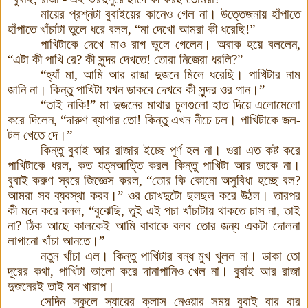
মায়ের প্রশ্নটা বুবাইয়ের কানেও গেল না। উত্তেজনায় হাঁপাতে
হাঁপাতে খাঁচাটা তুলে ধরে বলল,
“
মা দেখো আমরা কী ধরেছি!
”
পাখিটাকে দেখে মাও রাগ ভুলে গেলেন। অবাক হয়ে বললেন,
“
এটা কী পাখি রে? কী সুন্দর দেখতে! তোরা নিজেরা ধরলি?
”
“
হ্যাঁ মা, আমি আর রাজা দুজনে মিলে ধরেছি। পাখিটার নাম
জানি না। কিন্তু পাখিটা যখন ডাকবে দেখবে কী সুন্দর ওর গান।
”
“
তাই নাকি!
”
মা দুজনের মাথার চুলগুলো হাত দিয়ে এলোমেলো
করে দিলেন,
“
দারুণ ব্যাপার তো! কিন্তু এখন নীচে চল। পাখিটাকে জল-
টল খেতে দে।
”
কিন্তু বুবাই আর রাজার ইচ্ছে পূর্ণ হল না। ওরা এত কষ্ট করে
পাখিটাকে ধরল, কত যত্নআত্তি করল কিন্তু পাখিটা আর ডাকে না।
বুবাই করুণ স্বরে জিজ্ঞেস করল,
“
তোর কি কোনো অসুবিধা হচ্ছে বল?
আমরা সব ব্যবস্থা করব।
”
ওর চোখদুটো ছলছল করে উঠল
।
তারপর
কী মনে করে বলল,
“
বুঝেছি, তুই এই পচা খাঁচাটায় থাকতে চাস না, তাই
না? ঠিক আছে কালকেই আমি বাবাকে বলব তোর জন্য একটা দোলনা
লাগানো খাঁচা আনতে।
”
নতুন খাঁচা এল। কিন্তু পাখিটার বন্ধ মুখ খুলল না। ডাকা তো
দূরের কথা, পাখিটা ভালো করে দানাপানিও খেল না। বুবাই আর রাজা
দুজনেরই তাই মন খারাপ।
সেদিন স্কুলে স্যারের ক্লাস নেওয়ার সময় বুবাই বার বার