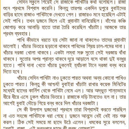
সেদিন স্কুলে গিয়েই সে রাজাকে পাখিটার কথা বলেছিল। রাজা
শুনে প্রথমে বিশ্বাস করেনি। কিন্তু তারপর একদিন দুপুরে বুবাইদের
বাড়ির ছাদে রাজাও পাখিটাকে দেখতে পেল। রাজারও মনে হয়েছিল এটাই
সেই পাখি। তখন দুজনে মিলে এই প্ল্যানটা বানিয়েছিল। বাঁশের কঞ্চি
জোগাড় করে আনাড়ি হাতে তারা তৈরি করেছিল খাঁচাটা। আজকে তার
প্রথম ব্যবহার।
পাখি কীভাবে ধরতে হয় সেটা জানা না থাকলেও তাদের প্ল্যানটা
ভালোই। খাঁচার ভিতরে ছড়ানো থাকবে পাখিদের প্রিয় চাল-গমের দানা।
খাঁচার দরজা খোলা থাকবে। একটা লম্বা সরু সুতো সেই দরজায় বাঁধা
থাকবে। সুতোর অপর প্রান্ত থাকবে দূরে আড়ালে বসে থাকা দুই বন্ধুর
হাতে। পাখি দানা খেতে খাঁচায় ঢুকলেই হ্যাঁচকা টানে দরজা বন্ধ করে
দিতে হবে।
খাঁচায় সেদিন পাখিটা নাও ঢুকতে পারত অথবা অন্য কোনো পাখিও
ঢুকতে পারত। কিন্তু কী আশ্চর্য! বুবাইরা খাঁচাটা রাখার কয়েক মিনিটের
মধ্যেই ছাদের কার্নিশ থেকে পাখিটা নেমে এল। আর অদ্ভুত শান্তভাবে
ধীরে ধীরে এসে ঢুকল খাঁচার ভিতরে। রাজাকে দড়ি টানতেও হল না। তার
আগেই বুবাই দৌড়ে গিয়ে বন্ধ করে দিল খাঁচার দরজাটা।
সে কী উল্লাস দুজনের! প্রথমে তারা বিশ্বাসই করতে পারছিল
না এত সহজে পাখিটাকে ধরা গেছে। দুজনে আনন্দে ধেই ধেই নাচ শুরু
করল। ঠিক সেই সময়ে মা ছাদে উঠে এলেন। ধমকের সুরে বললেন,
“
বুবাই, রাজা - এই ভরদুপুরে ছাদে কী করছ তোমরা?
”