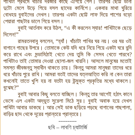
পাখিটা প্রথমে খাঁচার দরজার কাছে এগিয়ে গেল। তারপর ছোট্ট ডানা
দুটো মেলে উড়ে গিয়ে বসল ছাদের কার্নিশে। একবার মাথা ঘুরিয়ে
বোধহয় বুবাইদের দেখল। তারপর একটা ছোট্ট লাফ দিয়ে পাশের বড়ো
পেয়ারা গাছটার ডালে গিয়ে বসল।
বুবাই আর্তনাদ করে উঠল,
“
এ কী করলেন স্যার! পাখিটাকে ছেড়ে
দিলেন!
”
রামরতনবাবু বললেন,
“
হ্যাঁ। খাঁচাটা পাখির ঘর নয়। ওর ঘর ওই
বাগানে গাছের উপরে। তোমাকে কেউ যদি ধরে নিয়ে গিয়ে একটা ঘরে বন্দি
করে রাখে এবং মন্ডামিঠাই খেতে দেয় তুমি কি সেসব খেতে পারবে?
পাখিটাও তাই তোমার দেওয়া ছোলা-জল খায়নি। আসলে মানুষের মতোই
সমস্ত জীবজন্তু স্বাধীন থাকতে চায়। কিন্তু আমরা মানুষরা তাদের ধরে
ধরে খাঁচায় পুরে রাখি। আমরা যতই তাদের যত্নআত্তি করি না কেন তারা
কখনোই তাতে খুশি হয় না যতটা হয় উন্মুক্ত প্রকৃতির মধ্যে থাকলে।
বুঝেছ?
”
বুবাই আবার কিছু বলতে যাচ্ছিল। কিন্তু তার আগেই হঠাৎ কানে
ভেসে এল একটা অদ্ভুত সুরেলা মিঠে সুর। বুবাই অবাক হয়ে দেখল
পাখিটা আবার ডাকছে। আর সেই ডাক ছড়িয়ে পড়ছে বাগানের গাছপালা,
বাড়ির ছাদ থেকে দূরের প্রান্তরে প্রান্তরে।
----------
ছবি – লাবণি চ্যাটার্জি