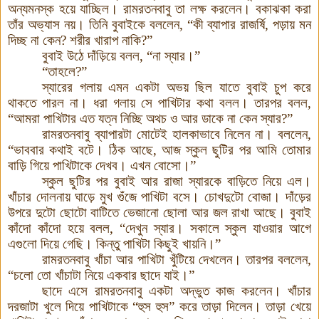
অন্যমনস্ক হয়ে যাচ্ছিল। রামরতনবাবু তা লক্ষ করলেন। বকাঝকা করা
তাঁর অভ্যাস নয়। তিনি বুবাইকে বললেন,
“
কী ব্যাপার রাজর্ষি, পড়ায় মন
দিচ্ছ না কেন? শরীর খারাপ নাকি?
”
বুবাই উঠে দাঁড়িয়ে বলল,
“
না স্যার।
”
“
তাহলে?
”
স্যারের গলায় এমন একটা অভয় ছিল যাতে বুবাই চুপ করে
থাকতে পারল না। ধরা গলায় সে পাখিটার কথা বলল। তারপর বলল,
“
আমরা পাখিটার এত যত্ন নিচ্ছি অথচ ও আর ডাকে না কেন স্যার?
”
রামরতনবাবু ব্যাপারটা মোটেই হালকাভাবে নিলেন না। বললেন,
“
ভাববার কথাই বটে। ঠিক আছে, আজ স্কুল ছুটির পর আমি তোমার
বাড়ি গিয়ে পাখিটাকে দেখব। এখন বোসো।
”
স্কুল ছুটির পর বুবাই আর রাজা স্যারকে বাড়িতে নিয়ে এল।
খাঁচার দোলনায় ঘাড়ে মুখ গুঁজে পাখিটা বসে। চোখদুটো বোজা। দাঁড়ের
উপরে দুটো ছোটো বাটিতে ভেজানো ছোলা আর জল রাখা আছে। বুবাই
কাঁদো কাঁদো হয়ে বলল,
“
দেখুন স্যার। সকালে স্কুল যাওয়ার আগে
এগুলো দিয়ে গেছি। কিন্তু পাখিটা কিছুই খায়নি।
”
রামরতনবাবু খাঁচা আর পাখিটা খুঁটিয়ে দেখলেন। তারপর বললেন,
“
চলো তো খাঁচাটা নিয়ে একবার ছাদে যাই।
”
ছাদে এসে রামরতনবাবু একটা অদ্ভুত কাজ করলেন। খাঁচার
দরজাটা খুলে দিয়ে পাখিটাকে
“
হুস হুস
”
করে তাড়া দিলেন। তাড়া খেয়ে