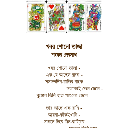
খবর শোনো তাজা
শংকর দেবনাথ
খবর শোনো তাজা -
এক যে আছেন রাজা -
সমস্তদিন-রাত্রি নাকে
সরষেরই তেল ঢেলে -
ঘুমোন তিনি হাত-পাগুলো মেলে।
তার আছে এক রানি -
আয়না-কাঁকইখানি -
সামনে নিয়ে দিন-রাত্তির