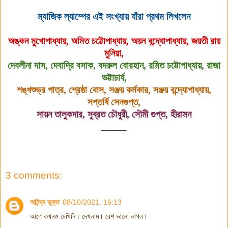
ম্যাজিক ল্যাম্পের এই সংখ্যায় যাঁরা প্রথম লিখলেন
অঙ্কন মুখোপাধ্যায়, অমিত চট্টোপাধ্যায়, অয়ন বন্দ্যোপাধ্যায়, জয়তী রায়
মুনিয়া,
দেবলীনা দাস,
দেবাদ্রি বসাক, বদরুল বোরহান, রমিত চট্টোপাধ্যায়, রাজা
ভট্টাচার্য,
শঙ্খশুভ্র পাত্র, শ্রেষ্ঠা বোস, সঞ্জয় কর্মকার, সঞ্জয় বন্দ্যোপাধ্যায়,
সপ্তর্ষি সেনগুপ্ত,
সায়ন তালুকদার, সুব্রত চৌধুরী, সৌমী গুপ্ত, হীরামন
_____
3 comments:
অনিন্দ্য ভুক্ত
08/10/2021, 16:13
আগে কখনও দেখিনি। দেখলাম। বেশ ভালো লাগল।