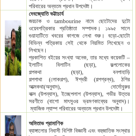
পরিবারের
অন্যতম
প্রধান উপদেষ্টা।
দেবজ্যোতি ভট্টাচার্য
জয়ঢাক ও
tambourine
নামে ছোটোদের দুটো
ওয়েবপত্রিকার প্রতিষ্ঠাতা সম্পাদক।
১৯৯৫ সালে
গুয়াহাটিতে খবরের কাগজে লেখা শুরু। বড়ো-ছোটো
বিভিন্ন পত্রিকায় সেই থেকে নিয়মিত লিখেছেন ও
লিখছেন।
প্রকাশিত বইয়ের সংখ্যা অনেক, তার মধ্যে কয়েকটি –
ইলাটিন বিলাটিন
(
ছড়া
),
কল্পলোকের
গল্পকথা
(
ছড়া
),
বনপাহাড়ি
গল্পগাথা
(
লোকগল্প
),
ঈশ্বরী
(
গল্পগ্রন্থ
)
, ঠগির
আত্মকথা
(
অনুবাদ
),
দোর্দোবুরুর
বাক্স
(
উপন্যাস
),
ইচ্ছেপলাশ (উপন্যাস),
গভীর উত্তর
সরণীতে
(
বাশো মাৎসুওর ভ্রমণকাব্যের অনুবাদ
)
।
ম্যাজিক ল্যাম্প পরিবারের
অন্যতম
প্রধান উপদেষ্টা
।
অমিতাভ প্রামাণিক
ব্যাঙ্গালোর নিবাসী বিশিষ্ট বিজ্ঞানী এবং বহুজাতিক সংস্থার