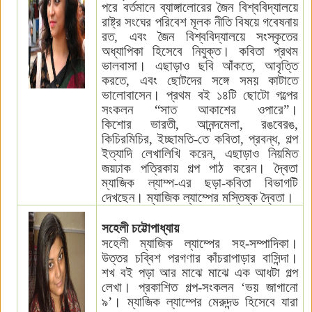
পরে বর্তমানে ব্যাঙ্গালোরের জৈন বিশ্ববিদ্যালয়ে
রাষ্ট্র সংঘের পরিবেশ মূলক নীতি বিষয়ে গবেষনায়
রত
,
এবং জৈন বিশ্ববিদ্যালয়ে সংস্কৃতের
অধ্যাপিকা হিসেবে নিযুক্ত
।
কবিতা প্রথম
ভালবাসা
।
এছাড়াও ছবি আঁকতে
,
আবৃত্তি
করতে
,
এবং ছোটদের
সঙ্গে
সময় কাটাতে
ভা
লো
বাসেন
।
প্রথম বই ১৪টি
ছোটো
গল্পের
সংকলন
“
সাত আকাশের ওপারে
”
।
কিশোর
ভারতী
,
আনন্দমেলা
, রঙবেরঙ,
কিচিরমিচির
,
ইচ্ছামতি-তে কবিতা
,
প্রবন্ধ
,
গল্প
ইত্যাদি
লেখালিখি করেন
,
এছাড়াও নিয়মিত
জয়ঢাক পত্রিকায় গল্প পাঠ
করেন
।
দ্বৈতা
ম্যাজিক ল্যাম্প-এর ছড়া
-
কবিতা বিভাগটি
দেখছেন
।
ম্যাজিক ল্যাম্পের মস্তিষ্ক দ্বৈতা।
সহেলী চট্টোপাধ্যায়
সহেলী ম্যাজিক ল্যাম্পের সহ-সম্পাদিকা
।
উত্তর চব্বিশ পরগণার কাঁচরাপাড়ার বাসিন্দা।
শখ বই পড়া আর মাঝে মাঝে এক আধটা গল্প
লেখা। প্রকাশিত গল্প-সংকলন
‘
ভয় জাগানো
৯
’
। ম্যাজিক ল্যাম্পের মেরুদন্ড হিসেবে যারা