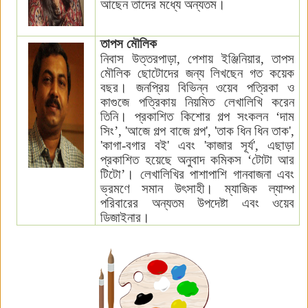
আছেন তাদের মধ্যে অন্যতম
।
তাপস মৌলিক
নিবাস উত্তরপাড়া
,
পেশায় ইঞ্জিনিয়ার
,
তাপস
মৌলিক ছোটোদের জন্য লিখছেন গত কয়েক
বছর
।
জনপ্রিয় বিভিন্ন ওয়েব পত্রিকা ও
কাগুজে পত্রিকায় নিয়মিত লেখালিখি করেন
তিনি
।
প্রকাশিত কিশোর গল্প সংকলন
‘
দাম
সিং
’, '
আজে গল্প বাজে গল্প
', '
তাক ধিন ধিন তাক
',
'
কাগা-বগার বই
'
এবং
'
কাজার সূর্য
',
এছাড়া
প্রকাশিত হয়েছে অনুবাদ কমিকস
‘
টোটা আর
টিটো
’
। লেখালিখির পাশাপাশি গানবাজনা এবং
ভ্রমণে সমান উৎসাহী
।
ম্যাজিক ল্যাম্প
পরিবারের অন্যতম উপদেষ্টা এবং ওয়েব
ডিজাইনার
।