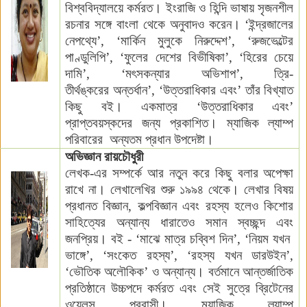
বিশ্ববিদ্যালয়ে কর্মরত।
ইংরাজি ও হিন্দি ভাষায় সৃজনশীল
রচনার সঙ্গে বাংলা থেকে অনুবাদও করেন। ‘ইন্দ্রজালের
নেপথ্যে’, ‘মার্কিন মুলুকে নিরুদ্দেশ’, ‘রুজভেল্টের
পাণ্ডুলিপি’, ‘ফুলের দেশের বিভীষিকা’, ‘হিরের চেয়ে
দামি’, ‘মৎসকন্যার অভিশাপ’, ত্রি-
তী
র্থ
ঙ্করের
অন্তর্ধান
’, ‘উত্তরাধিকার এবং’ তাঁর বিখ্যাত
কিছু বই। একমাত্র ‘উত্তরাধিকার এবং’
প্রাপ্তবয়স্কদের জন্য প্রকাশিত। ম্যাজিক ল্যাম্প
পরিবারের
অন্যতম
প্রধান উপদেষ্টা।
অভিজ্ঞান রায়চৌধুরী
লেখক
-
এর সম্পর্কে আর নতুন করে কিছু বলার অপেক্ষা
রাখে না। লেখালেখির শুরু ১৯৯৪
থেকে। লেখার বিষয়
প্রধানত বিজ্ঞান, কল্পবিজ্ঞান এবং রহস্য হলেও কিশোর
সাহিত্যের অন্যান্য ধারাতেও সমান স্বচ্ছন্দ এবং
জনপ্রিয়।
বই -
‘মাঝে মাত্র চব্বিশ দিন’, ‘নিয়ম যখন
ভাঙ্গে’, ‘সংকেত রহস্য’, ‘রহস্য যখন ডারউইন’,
‘ভৌতিক অলৌকিক’ ও অন্যান্য। বর্তমানে আন্তর্জাতিক
প্রতিষ্ঠানে উচ্চপদে কর্মরত এবং সেই সুত্রে ব্রিটেনের
ওয়েলস
প্রবাসী। ম্যাজিক ল্যাম্প