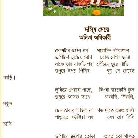
দস্যি মেয়ে
অনিতা অধিকারী
মেয়েটার চঞ্চল মন
সারাদিন দস্যিপানা
দু
’
পাশে দুলিয়ে বেণি
চরাত ছাগল ছানা
নাকে তার মাকড়ি পরা
পেঁচিয়ে ডুরে শাড়ি
দুপুরে টগর পিসির
ঘুম সে নেবেই
কাড়ি।
লুকিয়ে পেয়ারা পাড়ে
,
কিংবা নারকেলি কুল
দুপুরে আসত সাথে
বাতাসি
,
শিউলি
,
বকুল
মনে তার রাগ ছিল না
গজ দাঁতে ঝরত হাসি
পাড়াতে বউঝিরা সব
যেন তার পিসি
মাসি।
দু
’
পায়ে
রুপোর
তোড়া
তাতে তো থাকত