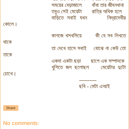
সময়ের বেড়াজালে
বাঁধা তার জীবনখানা
তবুও সেই মেয়েটা
রাত্রি অধিক হলে
বাড়িতে সবাই যখন
নিদ্রাদেবীর
কোলে।
কাগজে খসখসিয়ে
কী যে সব লিখতে
থাকে
তা দেখে হাসে সবাই
বোঝে না কেউ তো
তাকে
একদা একটা ছড়া
ছাপে এক সম্পাদকে
খুশিতে জল ছলোছল
মেয়েটার দুটো
চোখে।
----------
ছবি - মেটা এআই
Share
No comments: