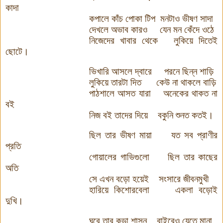
কাদা
কপালে কাঁচ পোকা টিপ
মনটাও ভীষণ সাদা
দেখলে অভাব কার
ও
যেন মন কেঁদে ওঠে
নিজেদের খাবার থেকে
লুকিয়ে দিতেই
ছোটে।
ভিখারি আসলে দ্বারে
পরনে ছিন্ন শাড়ি
লুকিয়ে তারটা দিত
কেউ না থাকলে বাড়ি
পাঠশালে আসত যারা
অনেকের থাকত না
বই
নিজ বই তাদের দিয়ে
বকুনি শুনত কতই।
ছিল তার ভীষণ মায়া
যত সব প্রাণীর
প্রতি
গোয়ালের গাভিগুলো
ছিল তার কাছের
অতি
সে এখন
বড়ো
হয়েই
সংসারে জীবনমুখী
হারিয়ে কিশোরবেলা
একলা
বড়োই
দুখি।
ঘরে তার কড়া শাসন
বাইরেও যেতে মানা