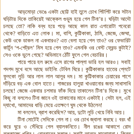
আড়মোড়া ভেঙে একটা ছোট্ট হাই তুলে চোখ পিটপিট করে সটান
ঘড়িটার দিকে তাকিয়েই আক্কেল গুড়ুম হয়ে গেল টিনা’র। ঘড়িটা আদৌ
চলছে তো? নাকি বন্ধ হয়ে পড়ে আছে কাল রাত এগারোটা
পনেরো
থেকে? বাড়িতে এত লোক। মা, বাপি, কুট্টিকাকা, ঠামি, জেজে, জেম্মা,
কেউ ওকে ডাকল না একবারও? এত বেলা হয়ে গেল তাও? ওর ফেভারিট
কার্টুন ‘প-পেট্রল’ মিস হয়ে গেল তাও? এমনকি ওর বেস্ট ফ্রেন্ড কুটাই?
সেও ওকে ভুলে গেছে? অভিমানে ঠোঁট ফুলে গেল বেচারির।
পায়ে পায়ে হল রুমে এসে রাগের পাল্লা ভারি হল আরও। সবাই
গদগদ মুখে বসে আছে
ডাইনিং টেবিল
ঘিরে
।
কুট্টিকাকার হাতের প্লেটে
ফুলকো লুচি আর লাল লাল আলুর দম। মা
কুট্টিকাকা
র চেয়ারের পাশে
দাঁড়িয়ে বড় এক বোল হাতে। গাজরের হালুয়া খাওয়ানোর জন্য সাধাসাধি
চলছে
!
জেজে একবার চশমার ফাঁক দিয়ে তাকালেন টিনা’র দিকে।
মুখে
কিছু না বললেও টিনা জানে ওই তাকানোর মানে একটাই। সেটা হল, এই
দ্যাখো, আমাদের ধাড়ি মেয়ে এতক্ষণে ঘুম থেকে উঠলেন!
মা বললেন, ব্রাশ করেছিস? আয়, দুটো লুচি খেয়ে নিবি আয়।
টিনা মোটেই সেদিকে গেল না। ওর চোখ জ্বালা করছে। বরং ধাঁ
করে ঘুরে ও সেঁধিয়ে গেল ব্যালকনিতে। নীল রঙের আকাশে রোদ
ঝলকাচ্ছে খুশির। রোববারের সকাল। সবাই আনন্দে মাতোয়ারা। কিন্তু