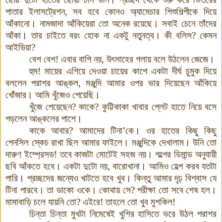
পাতার ইলাসট্রেশন, সব হবে কোনও অ্যামেচার শিশুশিল্পীকে দিয়ে
আঁকানো। নামজাদা আঁকিয়েরা তো অনেক রয়েছে। সবাই চেনে তাঁদের
আঁকা। তার চাইতে বরং হোক না একটু নতুনত্ব। কী বলিস? কেমন
আইডিয়া?
বেশ বেশ! এবার বাপি নয়, উৎসাহের গলায় বলে উঠলেন জেজে।
হুম! মায়ের এগিয়ে দেওয়া চায়ের কাপে একটা দীর্ঘ চুমুক দিয়ে
বললেন পরাশর আঙ্কল, মঞ্জুদি আমার ওপর ভার দিয়েছেন আঁকিয়ে
খোঁজার। আমি খুঁজেও পেয়েছি।
খুঁজে পেয়েছেন? কাকে? কুট্টিকাকা খাবার প্লেট হাতে নিয়ে বসে
পড়লেন আঙ্কলের পাশে।
কাকে আবার? আমাদের টিনা’কে
।
ওর হাতের কিছু কিছু
পেনসিল স্কেচ রাখা ছিল আমার ফাইলে। মঞ্জুদিকে দেখালাম। উনি তো
দারুণ ইম্প্রেসড!
তবে কাজটা মোটেই সহজ নয়। গল্পের ডিমান্ড অনুযায়ী
ছবি আঁকতে হবে। একটা দুটো নয়, বারোখানা। আমিও হেল্প করব যতটা
পারি। প্রচ্ছদের জন্যেও খাটতে হবে খুব। কিন্তু আমার দৃঢ় বিশ্বাস যে
টিনা পারবে। তা ডাকো ওকে। কোথায় সে? পরীক্ষা তো সবে শেষ হল।
মামাবাড়ি চলে যায়নি তো? এইরে! তাহলে তো খুব মুশকিল!
চিন্তা চিন্তা মুখটা নিমেষেই খুশির হাসিতে ভরে উঠল পরাশর