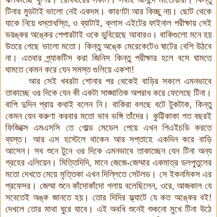
টিনার মুডটাই ভালো নেই একদম। কারণটা আর কিচ্ছু নয়। ছোট থেকে
যাকে নিয়ে ধস্তাধস্তি, ও ব্যাটাই, ক্লাস এইটের ফাইনাল পরীক্ষায় সেই
ভয়ঙ্কর অঙ্কের পেপারটাই ওকে ডুবিয়েছে আবারও। বাকিগুলো মনে হয়
উতরে গেছে ভালো মতো। কিন্তু অঙ্কে মেরেকেটেও ষাটের বেশি উঠবে
না। এতবার প্র্যাকটিস করা জিনিস কিন্তু পরীক্ষার হলে বসে ঘামতে
ঘামতে কেমন করে যেন সমস্ত গুলিয়ে একশা!
আর সেই খবরটা শোনার পর থেকেই বাড়ির সকলে এমনভাবে
তাকাচ্ছে ওর দিকে যেন কী একটা সাঙ্ঘাতিক অপরাধ করে ফেলেছে টিনা।
বাপি দুদিন প্রায় কথাই বলেন নি। বাকিরা বলছে বটে টুকটাক, কিন্তু
কেমন যেন করুণা করবার মতো ভাব ভঙ্গি তাঁদের
।
কুট্টিকাকা গত বছরই
ফিজিক্সে এমএসসি তে গোল্ড মেডেল পেয়ে এখন পিএইচডি করতে
ব্যস্ত। আর এস হস্টেলে থাকেন আর সপ্তাহে একদিন করে বাড়ি
আসেন। সব শুনে টুনে ওর দিকে এমনভাবে তাকাচ্ছেন যেন টিনা অন্য
গ্রহের এলিয়েন। মিত্তিদিদি, মানে জেজে-জেম্মার একমাত্র ডলপুতুলের
মতো দেখতে মেয়ে মৃত্তিকা এখন দিল্লিতে সেটলড। সে ইকনমিকস এর
প্রফেসর। জেম্মা শুনে কাঁদোকাঁদো গলায় বলেছিলেন, ওরে, আজকাল যে
সবেতেই অঙ্ক জানতে হয়। তোর দিদির ফ্ল্যাটে যে কত অঙ্কের বই!
দেখলে তোর মাথা ঘুরে যাবে। এই অবধি শুনেই শুকনো মুখে টিনা উঠে