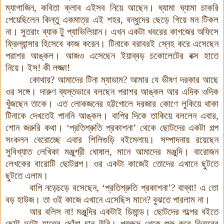
ম্যাগাজিন, কবিতা ক্লাব এইসব নিয়ে আছেন। ঘ্যামা ঘ্যামা চাকরি
পেয়েছিলেন কিন্তু একমাত্র এই শহর, বন্ধুদের ছেড়ে গিয়ে মন টিকল
না। সুতরাং ব্যাক টু প্যাভিলিয়ান। এখন একটা খবরের কাগজের অফিসে
ফ্রিল্যান্সার হিসেবে কাজ করেন। টিনাকে বরাবরই স্নেহ করে এসেছেন
পরাশর আঙ্কল। আজও এসেছেন ইয়াব্বড় চকোলেটের বক্স হাতে
নিয়ে। ইস! কী লজ্জা!
কোথায়? আমাদের টিনা ম্যাডাম? আমার যে ভীষণ দরকার আছে
ওর সঙ্গে। দারুণ ব্যস্তভাবে বলছেন পরাশর আঙ্কল আর এদিক ওদিক
খুঁজছেন তাকে। এত লোকজনের হট্টগোলে দরজার কোণে লুকিয়ে থাকা
টিনাকে দেখতেই পাননি আঙ্কল। বাপির দিকে তাকিয়ে বললেন এবার,
শোন জরুরি কথা। ‘প্রতিশ্রুতি প্রকাশনা’ থেকে ছোটদের একটা গল্প
সংকলন বেরোচ্ছে এবার শিলিগুড়ি বইমেলায়। সম্পাদনায় রয়েছেন
সুবিখ্যাত লেখিকা মঞ্জুশ্রী ঘোষাল, মানে আমাদের মঞ্জুদি। বারোজন
লেখকের বারোটি ছোটগল্প। ওর একটা কাজেই তোদের এখানে ছুটতে
ছুটতে এলাম।
বাপি নড়েচড়ে বসেছেন, ‘প্রতিশ্রুতি প্রকাশনা’? বাব্বা! এ তো
বড় হাউজ। তা ওই কাজে এখানে এসেছিস মানে? বুঝতে পারলাম না।
আর বলিস না! মঞ্জুদির একটাই ডিমান্ড। ছোটদের গল্পের বইতে
ছোট্ট দুটো হাতের ছোঁয়া চান উনি। প্রচ্ছদ থেকে শুরু করে ভিতরের