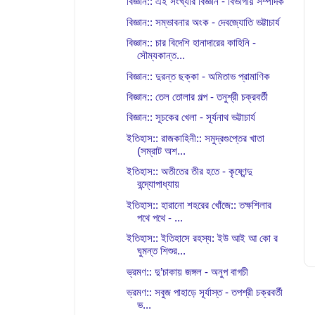
বিজ্ঞান:: এই সংখ্যার বিজ্ঞান - বিভাগীয় সম্পাদক
বিজ্ঞান:: সম্ভাবনার অংক - দেবজ্যোতি ভট্টাচার্য
বিজ্ঞান:: চার বিদেশি হানাদারের কাহিনি -
সৌম্যকান্ত...
বিজ্ঞান:: দুরন্ত ছক্কা - অমিতাভ প্রামাণিক
বিজ্ঞান:: তেল তোলার গল্প - তনুশ্রী চক্রবর্তী
বিজ্ঞান:: সূচকের খেলা - সূর্যনাথ ভট্টাচার্য
ইতিহাস:: রাজকাহিনী:: সমুদ্রগুপ্তের খাতা
(সম্রাট অশ...
ইতিহাস:: অতীতের তীর হতে - কৃষ্ণেন্দু
বন্দ্যোপাধ্যায়
ইতিহাস:: হারানো শহরের খোঁজে:: তক্ষশিলার
পথে পথে - ...
ইতিহাস:: ইতিহাসে রহস্য: ইউ আই আ কো র
ঘুমন্ত শিশুর...
ভ্রমণ:: দু’চাকায় জঙ্গল - অনুপ বাগচী
ভ্রমণ:: সবুজ পাহাড়ে সূর্যাস্ত - তপশ্রী চক্রবর্তী
ভ...