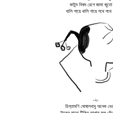
কাটুম বিষম রেগে জামা জুতো
খালি পায়ে খালি গায়ে পথে পথে 
-
২-
চিন্তামণি ঘোষালবাবু অনেক ভেব
টাকের মাঝে টিকির আগায় ফুল বেঁ