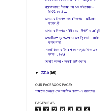
বায়োস্কোপ:: সিনেমা: দ্য গুড ডাইনোসর -
রিভিউ: কেয়া ...
আমার ছোটবেলা:: আমার কৈশোর - অভিজ্ঞান
রায়চৌধুরী
আমার ছোটবেলা:: বর্ণালীর রং - ঈশানী রায়চৌধুরী
অপরাজিত:: দ্য গডফাদার অফ ক্রিকেট - রাজীব
কুমার সাহা
গোলটেবিল:: ছোটদের শারদ সংখ্যার দিকে এক
ঝলক (১৪২২)
রকমারি আড্ডা - সহেলী চট্টোপাধ্যায়
►
2015
(56)
OUR FACEBOOK PAGE:
আমাদের ফেসবুক পেজ ম্যাজিক ল্যাম্প-এ স্বাগতম!!
PAGEVIEWS
1
7
2
6
4
8
4