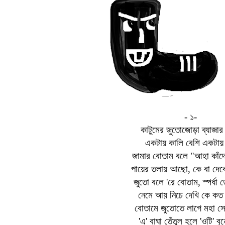
-
১-
কাটুমের জুতোজোড়া ব্যাজার
একটায় কালি বেশি একটায়
জামার বোতাম বলে "আহা কাঁদো
পায়ের তলায় আছো
,
কে বা দেবে
জুতো বলে
'
রে বোতাম
,
স্পর্ধা
নেমে আয় নিচে দেখি কে কত
বোতামে জুতোতে লাগে মহা 
'
এ
'
বাঘা তেঁতুল হলে
'
ওটি
'
বু