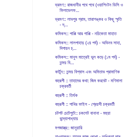
ভ্রমণ:: রাজধানীর পথে পথে (ওয়াশিংটন ডিসি ও
ফিলাডেলফ...
ভ্রমণ:: লাভপুর গ্রাম, তারাশঙ্কর ও কিছু স্মৃতি
- দ্...
কমিকস:: পাপ্পি আর গাপ্পি - নচিকেতা মাহাত
কমিকস:: লালপাহাড় (২য় পর্ব) - অভিনব সাহা,
দিপায়ন চ্...
কমিকস:: মানুস মাত্রেই ভুল কড়ে (১ম পর্ব) -
তন্ময় বি...
কার্টুন:: তন্ময় বিশ্বাস এবং অমিতাভ প্রামাণিক
বহুরূপী :: তাহাদের কথা: জিম করবেট - মণিমালা
চক্রবর্তী
বহুরূপী :: তির্যক
বহুরূপী :: পাখির ফাইল - শ্রেয়সী চক্রবর্তী
চটপট চেটেপুটে:: চকলেট বানানা - মহুয়া
বন্দ্যোপাধ্যায়
মগজাস্ত্র:: জানুয়ারি
হাওয়াকল:: হাতের কাজ শেখো - অঙ্কিতা দাস