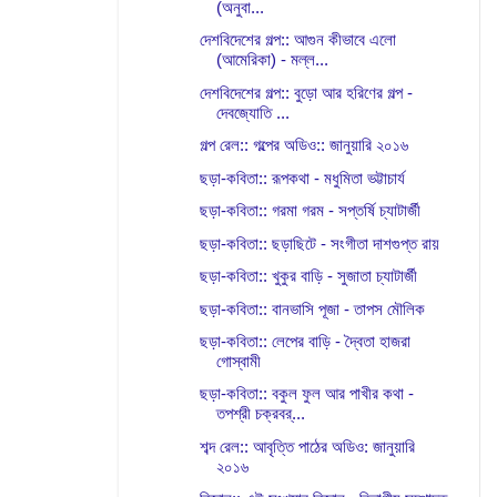
(অনুবা...
দেশবিদেশের গল্প:: আগুন কীভাবে এলো
(আমেরিকা) - মল্ল...
দেশবিদেশের গল্প:: বুড়ো আর হরিণের গল্প -
দেবজ্যোতি ...
গল্প রেল:: গল্পের অডিও:: জানুয়ারি ২০১৬
ছড়া-কবিতা:: রূপকথা - মধুমিতা ভট্টাচার্য
ছড়া-কবিতা:: গরমা গরম - সপ্তর্ষি চ্যাটার্জী
ছড়া-কবিতা:: ছড়াছিটে - সংগীতা দাশগুপ্ত রায়
ছড়া-কবিতা:: খুকুর বাড়ি - সুজাতা চ্যাটার্জী
ছড়া-কবিতা:: বানভাসি পূজা - তাপস মৌলিক
ছড়া-কবিতা:: লেপের বাড়ি - দ্বৈতা হাজরা
গোস্বামী
ছড়া-কবিতা:: বকুল ফুল আর পাখীর কথা -
তপশ্রী চক্রবর্...
শব্দ রেল:: আবৃত্তি পাঠের অডিও: জানুয়ারি
২০১৬