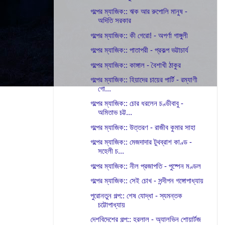
গল্পের ম্যাজিক:: ঋক আর রুপোলি মানুষ -
অদিতি সরকার
গল্পের ম্যাজিক:: কী গেরো! - অপর্ণা গাঙ্গুলী
গল্পের ম্যাজিক:: পাতাপরী - প্রকল্প ভট্টাচার্য
গল্পের ম্যাজিক:: কাঙ্গাল - বৈশাখী ঠাকুর
গল্পের ম্যাজিক:: হিয়াদের চায়ের পার্টি - রম্যাণী
গো...
গল্পের ম্যাজিক:: চোর ধরলেন চণ্ডীবাবু -
অমিতাভ চট্ট...
গল্পের ম্যাজিক:: উত্তরণ - রাজীব কুমার সাহা
গল্পের ম্যাজিক:: মেজদাদার টুথব্রাশ কাণ্ড -
সহেলী চ...
গল্পের ম্যাজিক:: নীল প্রজাপতি - পুষ্পেন মণ্ডল
গল্পের ম্যাজিক:: সেই চোখ - সন্দীপন গঙ্গোপাধ্যায়
পুরোনতুন গল্প:: শেষ যোদ্ধা - স্যমন্তক
চট্টোপাধ্যায়
দেশবিদেশের গল্প:: হরলাল - অ্যালভিন শোয়ার্টজ