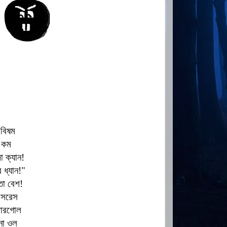
 বিষম
 কম
 ক্যান!
 ধ্যান!"
 তো বেশ!
 সরেস
সোরগোল
নো ওল