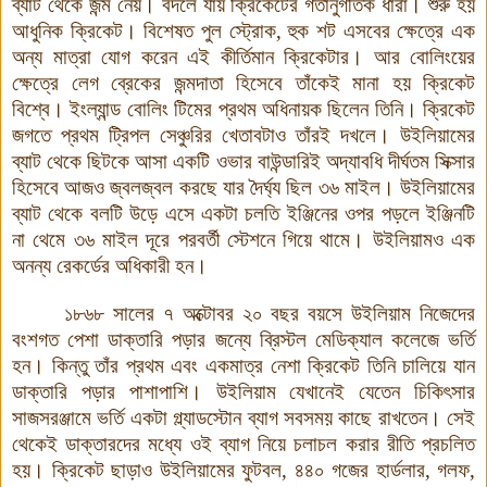
ব্যাট থেকে জন্ম নেয়। বদলে যায় ক্রিকেটের গতানুগতিক ধারা। শুরু হয়
আধুনিক ক্রিকেট। বিশেষত পুল স্ট্রোক, হুক শট এসবের ক্ষেত্রে এক
অন্য মাত্রা যোগ করেন এই কীর্তিমান ক্রিকেটার। আর বোলিংয়ের
ক্ষেত্রে লেগ ব্রেকের জন্মদাতা হিসেবে তাঁকেই মানা হয় ক্রিকেট
বিশ্বে। ইংল্যান্ড বোলিং টিমের প্রথম অধিনায়ক ছিলেন তিনি। ক্রিকেট
জগতে প্রথম ট্রিপল সেঞ্চুরির খেতাবটাও তাঁরই দখলে। উইলিয়ামের
ব্যাট থেকে ছিটকে আসা একটি ওভার বাউন্ডারিই অদ্যাবধি দীর্ঘতম সিক্সার
হিসেবে আজও জ্বলজ্বল করছে যার দৈর্ঘ্য ছিল ৩৬ মাইল। উইলিয়ামের
ব্যাট থেকে বলটি উড়ে এসে একটা চলতি ইঞ্জিনের ওপর পড়লে ইঞ্জিনটি
না থেমে ৩৬ মাইল দূরে পরবর্তী স্টেশনে গিয়ে থামে। উইলিয়ামও এক
অনন্য রেকর্ডের অধিকারী হন।
১৮৬৮ সালের ৭ অক্টোবর ২০ বছর বয়সে উইলিয়াম নিজেদের
বংশগত পেশা ডাক্তারি পড়ার জন্যে ব্রিস্টল মেডিক্যাল কলেজে ভর্তি
হন। কিন্তু তাঁর প্রথম এবং একমাত্র নেশা ক্রিকেট তিনি চালিয়ে যান
ডাক্তারি পড়ার পাশাপাশি। উইলিয়াম যেখানেই যেতেন চিকিৎসার
সাজসরঞ্জামে ভর্তি একটা গ্ল্যাডস্টোন ব্যাগ সবসময় কাছে রাখতেন। সেই
থেকেই ডাক্তারদের মধ্যে ওই ব্যাগ নিয়ে চলাচল করার রীতি প্রচলিত
হয়। ক্রিকেট ছাড়াও উইলিয়ামের ফুটবল, ৪৪০ গজের হার্ডলার, গলফ,