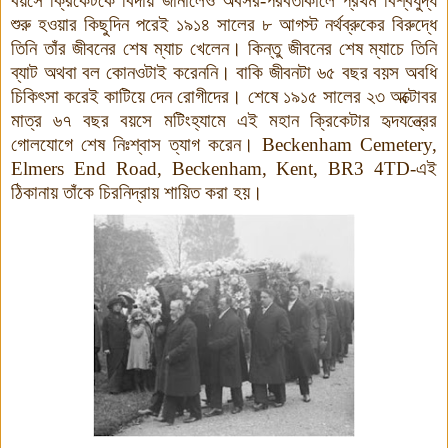
বয়সে ক্রিকেটকে বিদায় জানালেও অবসর-পরবর্তীকালে প্রথম বিশ্বযুদ্ধ
শুরু হওয়ার কিছুদিন পরেই ১৯১৪ সালের ৮ আগস্ট নর্থব্রুকের বিরুদ্ধে
তিনি তাঁর জীবনের শেষ ম্যাচ খেলেন। কিন্তু জীবনের শেষ ম্যাচে তিনি
ব্যাট অথবা বল কোনওটাই করেননি। বাকি জীবনটা ৬৫ বছর বয়স অবধি
চিকিৎসা করেই কাটিয়ে দেন রোগীদের। শেষে ১৯১৫ সালের ২৩ অক্টোবর
মাত্র ৬৭ বছর বয়সে মটিংহ্যামে এই মহান ক্রিকেটার হৃদযন্ত্রের
গোলযোগে শেষ নিঃশ্বাস ত্যাগ করেন।
Beckenham Cemetery,
Elmers End Road, Beckenham,
Kent, BR3 4TD
-এই
ঠিকানায় তাঁকে চিরনিদ্রায় শায়িত করা হয়।