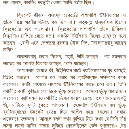
লন বোলস, কারলিং প্রভৃতি খেলার প্রতি ঝোঁক ছিল।
ক্রিকেট জীবনে অসংখ্য রেকর্ডের পাশাপাশি উইলিয়ামের বা
তাঁকে নিয়ে স্মরণীয় ঘটনাও কম ছিল না। অত্যন্ত হাস্যরসিক ছিলেন
ক্রিকেটের এই গডফাদার। ক্রিকেটের পাশাপাশি তাঁকে চিকিৎসা
বিদ্যাটাও চালিয়ে যেতে হত। একদিন উইলিয়াম নিজের চেম্বারে বসে
আছেন। রোগী এসে ভেজানো দরজায় টোকা দিল, “ডাক্তারবাবু আছেন
নাকি?”
ডাক্তারবাবু জবাব দিলেন, “হ্যাঁ, উনি আছেন। গত মঙ্গলবার
লাঞ্চের পর থেকেই ক্রিজে আছেন, খেলে যাচ্ছেন।”
আরেকবার হয়েছে কী, উইলিয়াম মাঠে ব্যাটসম্যানের খুব কাছেই
ফিল্ডিং করছেন। বোলার বল করার পর ব্যাটসম্যান সসম্মানে ব্লক
করলেন। বলটা লাফাতে লাফাতে উইলিয়ামের কাছে চলে এল। তিনি
যথারীতি বলটা কুড়িয়ে বোলারকে ছুঁড়ে মারলেন। আসলে ছুঁড়ে মারার ভান
করলেন। ব্যাটসম্যানও যথারীতি নিজের জায়গা ছেড়ে এসে সামনের একটু
উঁচু মাটিতে ব্যাট ঠুকতে লাগলেন। তৎক্ষণাৎ উইলিয়াম বল ছুঁড়ে
ব্যাটসম্যানের উইকেট ভেঙে দিয়ে আপীল করে বসলেন। সবাই
একেবারে হতভম্ব। আসলে বলটা তখন কুড়িয়ে নিয়ে কখন যে তিনি তাঁর
লম্বা লম্বা দাড়ির তলায় লুকিয়ে ফেলেছিলেন কেউ ঘুণাক্ষরেও টের