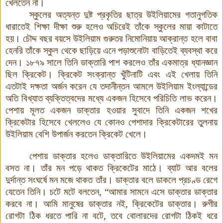
খেলতেন না।
স্কুলের অত্যন্ত দুষ্ট প্রকৃতির ছাত্র উইলিয়ামের গতানুগতিক
ধারাতেই শিক্ষা দীক্ষা শুরু হলেও অচিরেই তাঁকে স্কুলের মায়া কাটাতে
হয়। চৌদ্দ বছর বয়সে উইলিয়াম গুরুতর নিমোনিয়ায় আক্রান্ত হলে বাবা
হেনরি তাঁকে স্কুল থেকে ছাড়িয়ে এনে পড়াশুনোটা বাড়িতেই ব্যবস্থা করে
দেন। ১৮৭৯ সালে তিনি ডাক্তারি পাশ করলেও তাঁর একমাত্র ধ্যানজ্ঞান
ছিল ক্রিকেট। ক্রিকেট সংক্রান্ত খুঁটিনাটি এবং এই খেলায় তিনি
এতটাই দক্ষতা অর্জন করেন যে তদানীন্তন আমলে উইলিয়াম ইংল্যান্ডের
অতি বিখ্যাত ব্যক্তিত্বদের মধ্যে একজন হিসেবে পরিচিতি লাভ করেন।
পেশায় মূলত একজন ডাক্তার হওয়ার সুবাদে তিনি একজন শখের
ক্রিকেটার হিসেবে খেললেও যে কোনও পেশাদার ক্রিকেটারের তুলনায়
উইলিয়াম বেশি উপার্জন করতেন ক্রিকেট খেলে।
পেশায় ডাক্তার হলেও ডাক্তারিতে উইলিয়ামের একদমই মন
বসত না। তাঁর মন পড়ে থাকত ক্রিকেটের মাঠে
।
ব্যাট আর বলের
দুর্দান্ত সংঘর্ষে মন মজে থাকত তাঁর। ডাক্তার বলে ডাকলে প্রচণ্ড রেগে
যেতেন তিনি। চটে মটে বলতেন, “আমার সামনে এসে ডাক্তার ডাক্তার
করবে না। আমি মানুষের ডাক্তার নই, ক্রিকেটের ডাক্তার। রুগীর
রোগটা ঠিক ধরতে পারি না বটে, তবে বোলারদের রোগটা ঠিকই ধরে