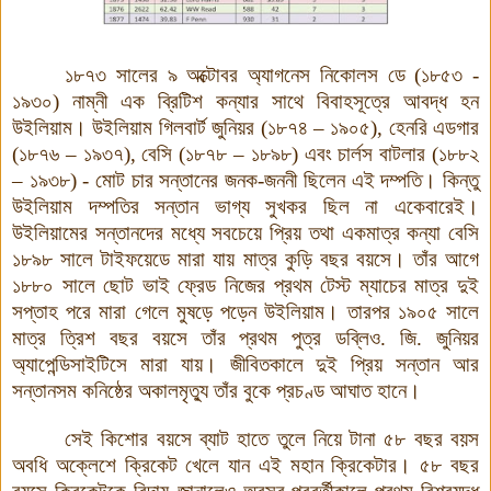
১৮৭৩ সালের ৯ অক্টোবর অ্যাগনেস নিকোলস ডে (১৮৫৩ -
১৯৩০) নাম্নী এক ব্রিটিশ কন্যার সাথে বিবাহসূত্রে আবদ্ধ হন
উইলিয়াম। উইলিয়াম গিলবার্ট জুনিয়র (১৮৭৪ – ১৯০৫), হেনরি এডগার
(১৮৭৬ – ১৯৩৭), বেসি (১৮৭৮ – ১৮৯৮) এবং চার্লস বাটলার (১৮৮২
– ১৯৩৮) - মোট চার সন্তানের জনক-জননী ছিলেন এই দম্পতি। কিন্তু
উইলিয়াম দম্পতির সন্তান ভাগ্য সুখকর ছিল না একেবারেই।
উইলিয়ামের সন্তানদের মধ্যে সবচেয়ে প্রিয় তথা একমাত্র কন্যা বেসি
১৮৯৮ সালে টাইফয়েডে মারা যায় মাত্র কুড়ি বছর বয়সে। তাঁর আগে
১৮৮০ সালে ছোট ভাই ফ্রেড নিজের প্রথম টেস্ট ম্যাচের মাত্র দুই
সপ্তাহ পরে মারা গেলে মুষড়ে পড়েন উইলিয়াম। তারপর ১৯০৫ সালে
মাত্র ত্রিশ বছর বয়সে তাঁর প্রথম পুত্র ডব্লিও. জি. জুনিয়র
অ্যাপেন্ডিসাইটিসে মারা যায়। জীবিতকালে দুই প্রিয় সন্তান আর
সন্তানসম কনিষ্ঠের অকালমৃত্যু তাঁর বুকে প্রচণ্ড আঘাত হানে।
সেই কিশোর বয়সে ব্যাট হাতে তুলে নিয়ে টানা ৫৮ বছর বয়স
অবধি অক্লেশে ক্রিকেট খেলে যান এই মহান ক্রিকেটার। ৫৮ বছর