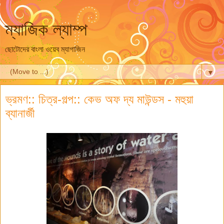
ম্যাজিক ল্যাম্প
ছোটোদের বাংলা ওয়েব ম্যাগাজিন
▼
ভ্রমণ:: চিত্র-গল্প:: কেভ অফ দ্য মাউন্ডস - মহুয়া
ব্যানার্জী