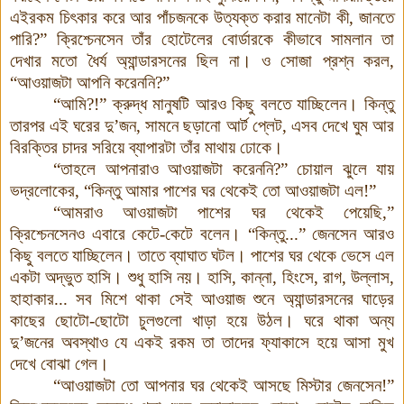
এইরকম চিৎকার করে আর পাঁচজনকে উত্যক্ত করার মানেটা কী, জানতে
পারি?”
ক্রিশ্চেনসেন তাঁর হোটেলের বোর্ডারকে কীভাবে সামলান তা
দেখার মতো ধৈর্য অ্যান্ডারসনের ছিল না। ও সোজা প্রশ্ন করল,
“আওয়াজটা আপনি করেননি?”
“আমি?!” ক্রুদ্ধ মানুষটি আরও কিছু বলতে যাচ্ছিলেন। কিন্তু
তারপর এই ঘরের দু’জন, সামনে ছড়ানো আর্ট প্লেট, এসব দেখে ঘুম আর
বিরক্তির চাদর সরিয়ে ব্যাপারটা তাঁর মাথায় ঢোকে।
“তাহলে আপনারাও আওয়াজটা করেননি?” চোয়াল ঝুলে যায়
ভদ্রলোকের, “কিন্তু আমার পাশের ঘর থেকেই তো আওয়াজটা এল!”
“আমরাও আওয়াজটা পাশের ঘর থেকেই পেয়েছি,”
ক্রিশ্চেনসেনও এবারে কেটে-কেটে বলেন।
“কিন্তু...” জেনসেন আরও
কিছু বলতে যাচ্ছিলেন। তাতে ব্যাঘাত ঘটল।
পাশের ঘর থেকে ভেসে এল
একটা অদ্ভুত হাসি।
শুধু হাসি নয়। হাসি, কান্না, হিংসে, রাগ, উল্লাস,
হাহাকার... সব মিশে থাকা সেই আওয়াজ শুনে অ্যান্ডারসনের ঘাড়ের
কাছের ছোটো-ছোটো চুলগুলো খাড়া হয়ে উঠল। ঘরে থাকা অন্য
দু’জনের অবস্থাও যে একই রকম তা তাদের ফ্যাকাসে হয়ে আসা মুখ
দেখে বোঝা গেল।
“আওয়াজটা তো আপনার ঘর থেকেই আসছে মিস্টার জেনসেন!”