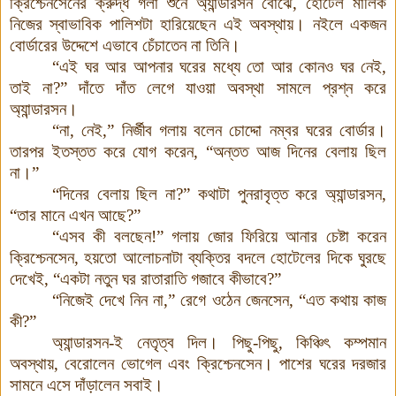
ক্রিশ্চেনসেনের ক্রুদ্ধ গলা শুনে অ্যান্ডারসন বোঝে, হোটেল মালিক
নিজের স্বাভাবিক পালিশটা হারিয়েছেন এই অবস্থায়। নইলে একজন
বোর্ডারের উদ্দেশে এভাবে চেঁচাতেন না তিনি।
“এই ঘর আর আপনার ঘরের মধ্যে তো আর কোনও ঘর নেই,
তাই না?” দাঁতে দাঁত লেগে যাওয়া অবস্থা সামলে প্রশ্ন করে
অ্যান্ডারসন
।
“না, নেই,” নির্জীব গলায় বলেন চোদ্দো নম্বর ঘরের বোর্ডার।
তারপর ইতস্তত করে যোগ করেন, “অন্তত আজ দিনের বেলায় ছিল
না।”
“দিনের বেলায় ছিল না?” কথাটা পুনরাবৃত্ত করে অ্যান্ডারসন,
“তার মানে এখন আছে?”
“এসব কী বলছেন!” গলায় জোর ফিরিয়ে আনার চেষ্টা করেন
ক্রিশ্চেনসেন, হয়তো আলোচনাটা ব্যক্তির বদলে হোটেলের দিকে ঘুরছে
দেখেই, “একটা নতুন ঘর রাতারাতি গজাবে কীভাবে?”
“নিজেই দেখে নিন না,” রেগে ওঠেন জেনসেন, “এত কথায় কাজ
কী?”
অ্যান্ডারসন-ই নেতৃত্ব দিল। পিছু-পিছু, কিঞ্চিৎ কম্পমান
অবস্থায়, বেরোলেন ভোগেল এবং ক্রিশ্চেনসেন
।
পাশের ঘরের দরজার
সামনে এসে দাঁড়ালেন সবাই
।