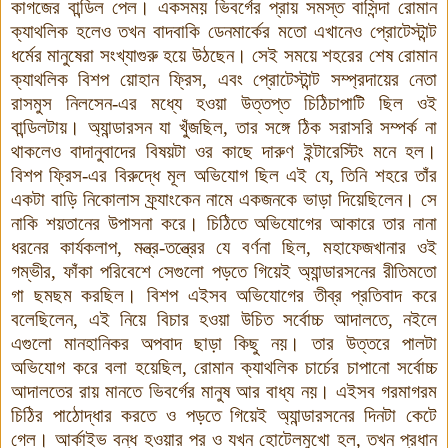
কাগজের বান্ডিল পেল
।
একসময় ভিবর্গের প্রায় সমস্ত বাসিন্দা রোমান
ক্যাথলিক হলেও তখন বাদবাকি ডেনমার্কের মতো এখানেও প্রোটেস্টান্ট
ধর্মের মানুষেরা সংখ্যাগুরু হয়ে উঠছেন
।
সেই সময়ে শহরের শেষ রোমান
ক্যাথলিক বিশপ য়োহান ফ্রিস
,
এবং প্রোটেস্টান্ট সম্প্রদায়ের নেতা
রাসমুস নিলসেন-এর মধ্যে হওয়া উত্তপ্ত চিঠিচাপাটি ছিল ওই
বান্ডিলটায়
।
অ্যান্ডারসন যা খুঁজছিল
,
তার সঙ্গে ঠিক সরাসরি সম্পর্ক না
থাকলেও বাদানুবাদের বিষয়টা ওর কাছে দারুণ ইন্টারেস্টিং মনে হল
।
বিশপ ফ্রিস-এর বিরুদ্ধে মূল অভিযোগ ছিল এই যে, তিনি শহরে তাঁর
একটা বাড়ি নিকোলাস ফ্র্যাংকেন নামে একজনকে ভাড়া দিয়েছিলেন
।
সে
নাকি শয়তানের উপাসনা করে
।
চিঠিতে অভিযোগের আকারে তার নানা
ধরনের কার্যকলাপ
,
মন্ত্র-তন্ত্রের যে বর্ণনা ছিল
,
মহাফেজখানার ওই
গম্ভীর
,
ফাঁকা পরিবেশে সেগুলো পড়তে গিয়েই অ্যান্ডারসনের রীতিমতো
গা ছমছম করছিল
।
বিশপ এইসব অভিযোগের তীব্র প্রতিবাদ করে
বলেছিলেন
,
এই নিয়ে বিচার হওয়া উচিত সর্বোচ্চ আদালতে
,
নইলে
এগুলো মানহানিকর
অপবাদ ছাড়া কিছু নয়
।
তার উত্তরে পালটা
অভিযোগ করে বলা হয়েছিল
,
রোমান ক্যাথলিক চার্চের চাপানো সর্বোচ্চ
আদালতের রায় মানতে ভিবর্গের মানুষ আর বাধ্য নয়
।
এইসব গরমাগরম
চিঠির পাঠোদ্ধার করতে ও পড়তে গিয়েই অ্যান্ডারসনের দিনটা কেটে
গেল
।
আর্কাইভ বন্ধ হওয়ার পর ও যখন হোটেলমুখো হল
,
তখন প্রধান