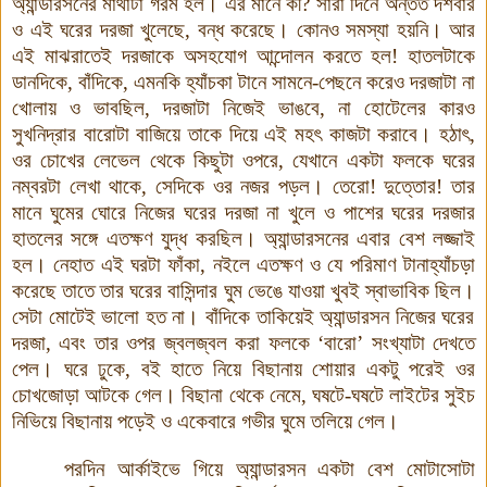
অ্যান্ডারসনের মাথাটা গরম হল
।
এর মানে কী
?
সারা দিনে অন্তত দশবার
ও এই ঘরের দরজা খুলেছে
,
বন্ধ করেছে
।
কোনও সমস্যা হয়নি
।
আর
এই মাঝরাতেই দরজাকে অসহযোগ আন্দোলন করতে হল!
হাতলটাকে
ডানদিকে
,
বাঁদিকে
,
এমনকি হ্যাঁচকা টানে সামনে-পেছনে করেও দরজাটা না
খোলায় ও ভাবছিল
,
দরজাটা নিজেই ভাঙবে
,
না হোটেলের কারও
সুখনিদ্রার বারোটা বাজিয়ে তাকে দিয়ে এই মহৎ কাজটা করাবে
।
হঠাৎ
,
ওর চোখের লেভেল থেকে কিছুটা ওপরে
,
যেখানে একটা ফলকে ঘরের
নম্বরটা লেখা থাকে
,
সেদিকে ওর নজর পড়ল
।
তেরো!
দুত্তোর! তার
মানে ঘুমের ঘোরে নিজের ঘরের দরজা না খুলে ও পাশের ঘরের দরজার
হাতলের সঙ্গে এতক্ষণ যুদ্ধ করছিল
।
অ্যান্ডারসনের এবার বেশ লজ্জাই
হল
।
নেহাত এই ঘরটা ফাঁকা
,
নইলে এতক্ষণ ও যে পরিমাণ টানাহ্যাঁচড়া
করেছে তাতে তার ঘরের বাসিন্দার ঘুম ভেঙে যাওয়া খুবই স্বাভাবিক ছিল
।
সেটা মোটেই ভালো হত না
।
বাঁদিকে তাকিয়েই অ্যান্ডারসন নিজের ঘরের
দরজা
,
এবং তার ওপর জ্বলজ্বল করা ফলকে
‘
বারো
’
সংখ্যাটা দেখতে
পেল
।
ঘরে ঢুকে, বই হাতে নিয়ে বিছানায় শোয়ার একটু পরেই ওর
চোখজোড়া আটকে গেল
।
বিছানা থেকে নেমে
,
ঘষটে-ঘষটে লাইটের সুইচ
নিভিয়ে বিছানায় পড়েই ও একেবারে গভীর ঘুমে তলিয়ে গেল
।
পরদিন আর্কাইভে গিয়ে অ্যান্ডারসন একটা বেশ মোটাসোটা