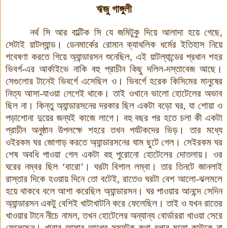
ঋজু গাঙ্গুলী
নর্থ সি আর বাল্টিক সি যে জমিটুকু দিয়ে আলাদা হয়ে গেছে,
সেটাই য়াটল্যান্ড। ডেনমার্কে
র
রোমান ক্যাথলিক ধর্মের ইতিহাস নিয়ে
গবেষণা করতে গিয়ে অ্যান্ডারসন শুনেছিল, এই য়াটল্যান্ডের প্রধান শহর
ভিবর্গ-এর আর্কাইভে নাকি বহু প্রাচীন কিছু দলিল-দস্তাবেজ আছে
।
সেগুলোর টানেই ভিবর্গে এসেছিল ও
।
ভিবর্গে হরেক কিসিমের মানুষের
নিত্য আসা-যাওয়া লেগেই থাকে
।
তাই ওখানে ভালো হোটেলের অভাব
ছিল না। কিন্তু
অ্যান্ডারসনের
দরকার ছিল একটা বড়ো ঘর, যা শোয়া ও
পড়াশোনা দুয়ের জন্যই কাজে লাগে। বহু বছর পর হতে চলা কী একটা
প্রাচীন অনুষ্ঠান উপলক্ষে শহরে তখন পর্যটকদের ভিড়। তার মধ্যে
ওইরকম ঘর জোগাড় করতে অ্যান্ডারসনের ঘাম ছুটে গেল। সেইরকম ঘর
শেষ অবধি পাওয়া গেল
একটা বহু পুরোনো হোটেলের দোতলায়।
ওর
ঘরের নম্বর ছিল ‘বারো’
।
ঘরটা বিশাল লম্বা
।
তার তিনটে জানলাই
রাস্তার দিকে হওয়ায় দিনে তো বটেই, রাতেও ঘরটা বেশ আলো-ঝলমলে
হয়ে থাকবে বলে আশা করেছিল অ্যান্ডারসন
।
ঘর পাওয়ার আনন্দে সেদিন
অ্যান্ডারসন একটু বেশিই খাটাখাটনি করে ফেলেছিল। তাই ও যখন রাতের
খাওয়ার টানে নীচে নামল, তখন হোটেলের অন্যান্য বোর্ডাররা খাওয়া সেরে
ফেলেছেন। খাবার আসার আগের সময়টুকু কথা বলার মতো কাউকে না