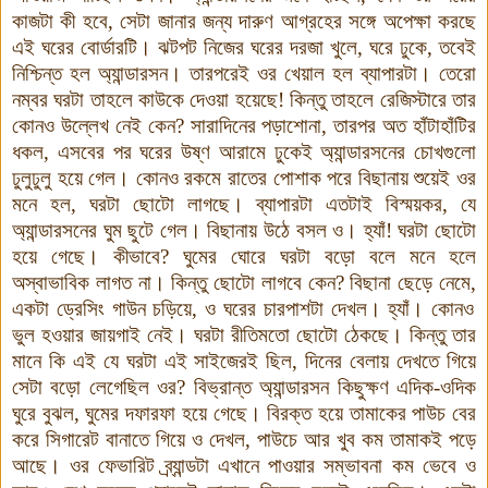
কাজটা কী হবে
,
সেটা জানার জন্য দারুণ আগ্রহের সঙ্গে অপেক্ষা করছে
এই ঘরের বোর্ডারটি
।
ঝটপট নিজের ঘরের দরজা খুলে
,
ঘরে ঢুকে
,
তবেই
নিশ্চিন্ত হল অ্যান্ডারসন
।
তারপরেই ওর খেয়াল হল ব্যাপারটা।
তেরো
নম্বর ঘরটা তাহলে কাউকে দেওয়া হয়েছে! কিন্তু তাহলে রেজিস্টারে তার
কোনও উল্লেখ নেই কেন?
সারাদিনের পড়াশোনা
,
তারপর অত হাঁটাহাঁটির
ধকল,
এসবের পর ঘরের উষ্ণ আরামে ঢুকেই অ্যান্ডারসনের চোখগুলো
ঢুলুঢুলু হয়ে গেল
।
কোনও রকমে রাতের পোশাক পরে বিছানায় শুয়েই ওর
মনে হল
,
ঘরটা ছোটো লাগছে
।
ব্যাপারটা এতটাই বিস্ময়কর
,
যে
অ্যান্ডারসনের ঘুম ছুটে গেল
।
বিছানায় উঠে বসল ও
।
হ্যাঁ! ঘরটা ছোটো
হয়ে গেছে
।
কীভাবে
?
ঘুমের ঘোরে ঘরটা বড়ো বলে মনে হলে
অস্বাভাবিক লাগত না
।
কিন্তু ছোটো লাগবে কেন
?
বিছানা ছেড়ে নেমে
,
একটা ড্রেসিং গাউন চড়িয়ে
,
ও ঘরের চারপাশটা দেখল
।
হ্যাঁ
।
কোনও
ভুল হওয়ার জায়গাই নেই
।
ঘরটা রীতিমতো ছোটো ঠেকছে
।
কিন্তু তার
মানে কি এই যে ঘরটা এই সাইজেরই ছিল
,
দিনের বেলায় দেখতে গিয়ে
সেটা বড়ো লেগেছিল ওর
?
বিভ্রান্ত অ্যান্ডারসন কিছুক্ষণ এদিক-ওদিক
ঘুরে বুঝল
,
ঘুমের দফারফা হয়ে গেছে
।
বিরক্ত হয়ে তামাকের পাউচ বের
করে সিগারেট বানাতে গিয়ে ও দেখল
,
পাউচে আর খুব কম তামাকই
পড়ে
আছে
।
ওর ফেভারিট ব্র্যান্ডটা এখানে পাওয়ার সম্ভাবনা কম ভেবে ও