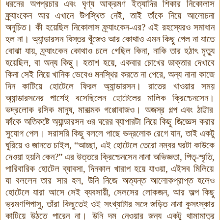
ধরনের অপপ্রচার এবং ঘৃণ্য আক্রমণ ইত্যাদির শিকার নিকোলাস
ফ্র্যাংকেন আর এখানে উপস্থিত নেই
,
তাই তাঁকে নিয়ে আলোচনা
অনুচিত
।
কী হয়েছিল নিকোলাস ফ্র্যাংকেন-এর
?
এই রহস্যেরও সমাধান
হল না
।
অ্যান্ডারসন বিস্তর খুঁজেও আর কোথাও এমন কিছু পেল না যাতে
বোঝা যায়
,
ফ্র্যাংকেন কোথাও চলে গেছিল কিনা
,
নাকি তার হঠাৎ মৃত্যু
হয়েছিল
,
বা অন্য কিছু
।
হতাশ হয়ে
,
একবার চোখের ডাক্তার দেখাবে
কিনা সেই নিয়ে খানিক ভেবেও মনস্থির করতে না পেরে
,
অন্য নানা কাজে
দিন কাটিয়ে হোটেলে ফিরল অ্যান্ডারসন
।
রাতের খাওয়ার সময়
অ্যান্ডারসনের পাশেই বসেছিলেন হোটেলের মালিক ক্রিশ্চেনসেন
।
ভদ্রলোক রসিক মানুষ
,
মারাত্মক গপ্পোবাজও
।
অজস্র গল্প এবং ঠাট্টার
ফাঁকে অতিকষ্টে অ্যান্ডারসন ওর ঘরের ব্যাপারটা নিয়ে কিছু জিজ্ঞেস করার
সুযোগ পেল
।
সরাসরি কিছু বললে পাছে ভদ্রলোক রেগে যান
,
তাই একটু
ঘুরিয়ে ও জানতে চাইল
,
“আচ্ছা
,
এই হোটেলে তেরো নম্বর ঘরটা কাউকে
দেওয়া হয়নি কেন
?
”
এর উত্তরে ক্রিশ্চেনসেন নানা অভিজ্ঞতা
,
পিতৃ-স্মৃতি
,
পারিবারিক হোটেল ব্যাবসা
,
দিনকাল খারাপ হয়ে যাওয়া
,
এইসব মিলিয়ে
যা বললেন তার সার হল
,
উনি নিজে অত্যন্ত আলোকপ্রাপ্ত হলেও
হোটেলে যারা আসে সেই ব্যবসায়ী
,
সেলসের লোকজন
,
আর অল্প কিছু
ভ্রমণপিপাসু
,
তাঁরা কিছুতেই ওই সংখ্যাটার সঙ্গে জড়িত নানা কুসংস্কার
কাটিয়ে উঠতে পারেন না
।
উনি দম নেওয়ার জন্য একটু থামামাত্র