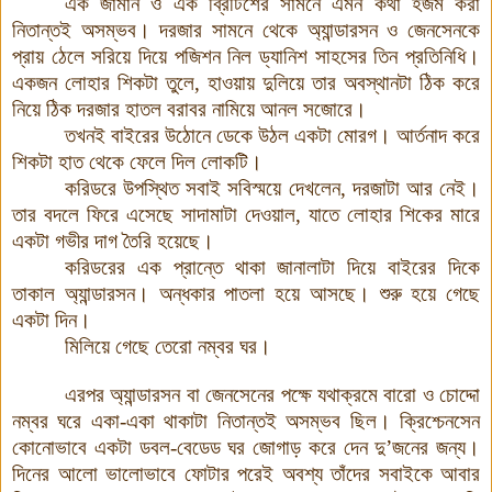
এক জার্মান ও এক ব্রিটিশের সামনে এমন কথা হজম করা
নিতান্তই অসম্ভব। দরজার সামনে থেকে অ্যান্ডারসন ও জেনসেনকে
প্রায় ঠেলে সরিয়ে দিয়ে পজিশন নিল ড্যানিশ সাহসের তিন প্রতিনিধি।
একজন লোহার শিকটা তুলে, হাওয়ায় দুলিয়ে তার অবস্থানটা ঠিক করে
নিয়ে ঠিক দরজার হাতল বরাবর নামিয়ে আনল সজোরে।
তখনই বাইরের
উঠোনে ডেকে উঠল একটা মোরগ
।
আর্তনাদ করে
শিকটা হাত থেকে ফেলে দিল লোকটি।
করিডরে উপস্থিত সবাই সবিস্ময়ে দেখলেন, দরজাটা আর নেই
।
তার বদলে ফিরে এসেছে সাদামাটা দেওয়াল, যাতে লোহার শিকের মারে
একটা গভীর দাগ তৈরি হয়েছে।
করিডরের এক প্রান্তে থাকা জানালাটা দিয়ে বাইরের দিকে
তাকাল
অ্যান্ডারসন
।
অন্ধকার পাতলা হয়ে আসছে। শুরু হয়ে গেছে
একটা দিন।
মিলিয়ে গেছে তেরো নম্বর ঘর।
এরপর অ্যান্ডারসন বা জেনসেনের পক্ষে যথাক্রমে বারো ও চোদ্দো
নম্বর ঘরে একা-একা
থাকাটা নিতান্তই অসম্ভব ছিল। ক্রিশ্চেনসেন
কোনোভাবে একটা ডবল-বেডেড ঘর জোগাড় করে দেন দু’জনের জন্য।
দিনের আলো ভালোভাবে ফোটার পরেই অবশ্য তাঁদের সবাইকে আবার