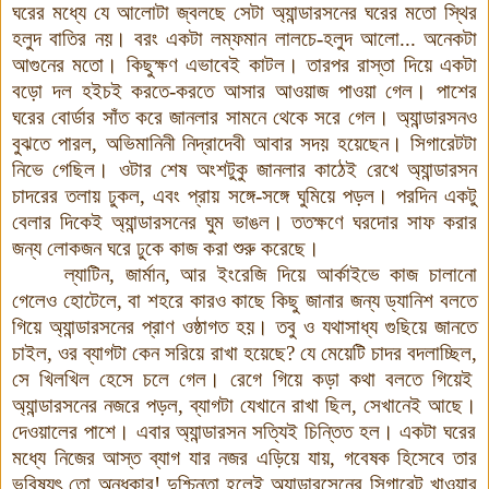
ঘরের মধ্যে যে আলোটা জ্বলছে সেটা অ্যান্ডারসনের ঘরের মতো স্থির
হলুদ বাতির নয়
।
বরং একটা লম্ফমান লালচে-হলুদ আলো... অনেকটা
আগুনের মতো
।
কিছুক্ষণ এভাবেই কাটল
।
তারপর রাস্তা দিয়ে একটা
বড়ো দল হইচই করতে-করতে আসার আওয়াজ পাওয়া গেল
।
পাশের
ঘরের বোর্ডার সাঁত করে জানলার সামনে থেকে সরে গেল
।
অ্যান্ডারসনও
বুঝতে পারল
,
অভিমানিনী নিদ্রাদেবী আবার সদয় হয়েছেন
।
সিগারেটটা
নিভে গেছিল
।
ওটার শেষ অংশটুকু জানলার কাঠেই রেখে অ্যান্ডারসন
চাদরের তলায় ঢুকল
,
এবং প্রায় সঙ্গে-সঙ্গে ঘুমিয়ে পড়ল
।
পরদিন একটু
বেলার দিকেই
অ্যান্ডারসনের ঘুম ভাঙল
।
ততক্ষণে ঘরদোর সাফ করার
জন্য লোকজন ঘরে ঢুকে কাজ করা শুরু করেছে
।
ল্যাটিন
,
জার্মান
,
আর ইংরেজি দিয়ে আর্কাইভে কাজ চালানো
গেলেও হোটেলে, বা শহরে কারও কাছে কিছু জানার জন্য ড্যানিশ বলতে
গিয়ে অ্যান্ডারসনের প্রাণ ওষ্ঠাগত হয়
।
তবু ও যথাসাধ্য গুছিয়ে জানতে
চাইল
,
ওর ব্যাগটা কেন সরিয়ে রাখা হয়েছে
?
যে মেয়েটি চাদর বদলাচ্ছিল
,
সে খিলখিল হেসে চলে গেল
।
রেগে গিয়ে কড়া কথা বলতে গিয়েই
অ্যান্ডারসনের নজরে পড়ল
,
ব্যাগটা যেখানে রাখা ছিল
,
সেখানেই আছে
।
দেওয়ালের পাশে
।
এবার অ্যান্ডারসন
সত্যিই চিন্তিত হল
।
একটা ঘরের
মধ্যে নিজের আস্ত ব্যাগ যার নজর এড়িয়ে যায়
,
গবেষক হিসেবে তার
ভবিষ্যৎ তো অন্ধকার!
দুশ্চিন্তা হলেই অ্যান্ডারসেনের সিগারেট খাওয়ার