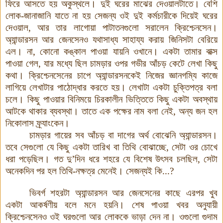
ফিরে আসতে হয় অকুস্থলে।
দুই ঘরের মাঝের দেওয়ালটাতে।
বেশি
লোক-জানাজানি যাতে না হয় সেজন্য ওই দুই কর্মচারীকে দিয়েই ঘরের
দেওয়াল, আর তার লাগোয়া পাটাতনগুলো সরালেন ক্রিশ্চেনসেন
।
অ্যান্ডারসন আর জেনসেনও যথাসাধ্য সাহায্য করায় জিনিসটা বেরিয়ে
এল।
না, কোনো কঙ্কাল পাওয়া যায়নি ওখানে। একটা তামার বাক্স
পাওয়া গেল, যার মধ্যে ছিল চামড়ার ওপর গভীর আঁচড় কেটে লেখা কিছু
কথা।
ক্রিশ্চেনসেনের চাপে
অ্যান্ডারসনকেই নিজের জ্ঞানগম্যি কাজে
লাগিয়ে লেখাটার পাঠোদ্ধার করতে হয়।
লেখাটা একটা চুক্তিপত্র বলা
চলে। কিছু পাওয়ার বিনিময়ে চিরকালীন ভিত্তিতে কিছু একটা অবস্থায়
আটকে থাকার ব্যবস্থা। তাতে এক পক্ষের নাম বলা নেই, অন্য জন হল
নিকোলাস ফ্র্যাংকেন।
চামড়ার গায়ের সব আঁচড় বা দাগের অর্থ বোঝেনি অ্যান্ডারসন।
তবে সেগুলো যে কিছু একটা তারিখ বা তিথি বোঝাচ্ছে, সেটা ওর চোখে
ধরা পড়েছিল। গত দু’দিন ধরে শহরে যে বিশেষ উৎসব চলছিল, সেটা
অনেকদিন পর হল তিথি-নক্ষত্র মেনেই। সেজন্যই কি...?
ভিবর্গ শহরটা অ্যান্ডারসন আর জেনসেনের কাছে এরপর খুব
একটা আকর্ষণীয় বলে মনে হয়নি। শেষ পাওয়া খবর অনুযায়ী
ক্রিশ্চেনসেনও ওই ঘরগুলো আর লোককে ভাড়া দেন না। ওগুলো গুদাম