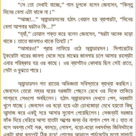
“সে তো দেখাই যাচ্ছে,” গাল চুলকে বলেন জেনসেন, “কিন্তু
দিনের বেলা এটা থাকে না।”
“আচ্ছা...” অ্যান্ডারসনের হঠাৎ খেয়াল হয় ব্যাপারটা, “দিনের
বেলা আপনার ঘরটাও কি...?”
“হ্যাঁ,” চোয়াল শক্ত করে বলেন জেনসেন, “ঘরটা অনেক বড়ো
থাকে। তাতে জানলাও থাকে তিনটে।”
“আমারও!” প্রায় লাফিয়ে ওঠে অ্যান্ডারসন
।
সিগারেটের
টুকরোটা ধারের জানলা থেকে সরে মাঝের জানলায় চলে আসার রহস্যটা
এবার পরিষ্কার হয় ওর কাছে। ওর ব্যাগটাও
কোথায়
ছিল সেই রাতে,
সেটা ও বুঝতে পারে।
অ্যান্ডারসন গত রাতের অভিজ্ঞতা সবিস্তারে ব্যাখ্যা করছিল।
জেনসেন তেরো নম্বর ঘরের দরজাটা পেছনে রেখে ওর দিকে তাকিয়ে
সাগ্রহে সেগুলো শুনছিলেন। হঠাৎ অ্যান্ডারসন দেখতে পেল, দরজাটা
খুলে যাচ্ছে।
জেনসেন ওর বড়ো হয়ে ওঠা চোখজোড়া দেখে হয়তো কিছু
আন্দাজ করে একটু সরে আসার সুযোগ পেয়েছিলেন। সেজন্যই দরজার
ফাঁক দিয়ে বেরিয়ে আসা হাতটা অল্পের জন্য ওঁর নাগাল পেল না।
হাত না
বলে অবশ্য সেই সরু, কালচে, লোমশ, বড়ো-বড়ো নখসর্বস্ব জিনিসটাকে
একটা থাবা বললেই ঠিক হবে!
লোমের আড়ালে পার্চমেন্টের মতো সাদাটে