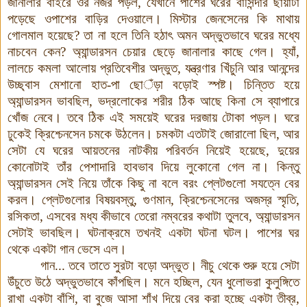
জানালার বাইরে ওর নজর পড়ল, যেখানে পাশের ঘরের বাসিন্দার ছায়াটা
পড়েছে ওপাশের বাড়ির দেওয়ালে।
মিস্টার জেনসেনের কি মাথায়
গোলমাল হয়েছে?
তা না হলে তিনি হঠাৎ অমন অদ্ভুতভাবে ঘরের মধ্যে
নাচবেন কেন?
অ্যান্ডারসন চেয়ার ছেড়ে জানালার কাছে গেল। হ্যাঁ,
লালচে কমলা আলোয় প্রতিবেশীর অদ্ভুত, যন্ত্রণার খিঁচুনি আর আনন্দের
উচ্ছ্বাস মেশানো হাত-পা ছো
ঁ
ড়া বড়োই স্পষ্ট। চিন্তিত হয়ে
অ্যান্ডারসন ভাবছিল, ভদ্রলোকের শরীর ঠিক আছে কিনা সে ব্যাপারে
খোঁজ নেবে। তবে ঠিক এই সময়েই ঘরের দরজায় টোকা পড়ল।
ঘরে
ঢুকেই ক্রিশ্চেনসেন চমকে উঠলেন। চমকটা এতটাই জোরালো ছিল, আর
সেটা যে ঘরের আয়তনের নাটকীয় পরিবর্তন নিয়েই হয়েছে, দুয়ের
কোনোটাই তাঁর পেশাদারি হাবভাব দিয়ে লুকোনো গেল না। কিন্তু
অ্যান্ডারসন সেই নিয়ে তাঁকে কিছু না বলে বরং প্লেটগুলো সযত্নে বের
করল।
প্লেটগুলোর বিষয়বস্তু, গুণমান, ক্রিশ্চেনসেনের অজস্র স্মৃতি,
রসিকতা, এসবের মধ্য কীভাবে তেরো নম্বরের কথাটা তুলবে, অ্যান্ডারসন
সেটাই ভাবছিল। ঘটনাক্রমে তখনই একটা ঘটনা ঘটল।
পাশের ঘর
থেকে একটা গান ভেসে এল।
গান... তবে তাতে সুরটা বড়ো অদ্ভুত। নীচু থেকে শুরু হয়ে সেটা
উঁচুতে উঠে অদ্ভুতভাবে কাঁপছিল। মনে হচ্ছিল, যেন ধুলোভরা কুলুঙ্গিতে
রাখা একটা বাঁশি, বা বুজে আসা শাঁখ দিয়ে বের করা হচ্ছে একটা তীব্র,