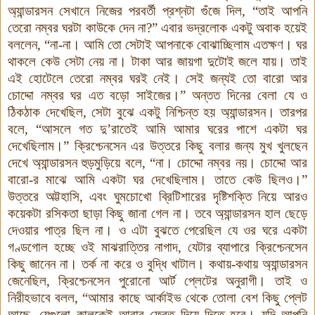
অ্যান্ডারসন সেখানে নিজের পরবর্তী প্রশ্নটা গুঁজে দিল
,
“তাই আপনি
তেরো নম্বর ঘরটা কাউকে দেন না
?
”
এবার ভদ্রলোক একটু অবাক হয়েই
বললেন
,
“না-না
।
আমি তো সেটাই আপনাকে বোঝাচ্ছিলাম এতক্ষণ
।
ঘর
থাকলে কেউ সেটা নেয় না
।
টাকা আর জায়গা দুটোই জলে যায়
।
তাই
এই হোটেলে তেরো নম্বর ঘরই নেই
।
সেই জন্যই তো বারো আর
চোদ্দো নম্বর ঘর এত বড়ো সাইজের
।
”
অন্তত দিনের বেলা যে ও
ঠিকঠাক দেখেছিল
,
সেটা বুঝে একটু নিশ্চিন্ত হয় অ্যান্ডারসন
।
তারপর
বলে
,
“আসলে গত দু
’
রাতেই আমি আমার ঘরের পাশে একটা ঘর
দেখেছিলাম
।
” ক্রিশ্চেনসেন এর উত্তরে কিছু বলার জন্য মুখ খুলছেন
দেখে অ্যান্ডারসন হুড়মুড়িয়ে বলে
,
“না
।
চোদ্দো নম্বর নয়
।
চোদ্দো আর
বারো-র মাঝে আমি একটা ঘর দেখেছিলাম
।
তাতে কেউ ছিলও।”
উত্তরে অট্টহাসি
,
এবং ঘুমচোখো ব্রিটিশারের দৃষ্টিশক্তি নিয়ে আরও
কয়েকটা রসিকতা ছাড়া কিছু
জানা গেল না
।
তবে অ্যান্ডারসন হাল ছেড়ে
দেওয়ার পাত্র ছিল না। ও এটা বুঝতে পেরেছিল যে ওর ঘরে একটা
গণ্ডগোল হচ্ছে ওই মাঝরাত্তির নাগাদ
,
যেটার ব্যাপারে ক্রিশ্চেনসেন
কিছু জানেন না
।
তর্ক না করে ও বুদ্ধি খাটাল
।
কথায়-কথায় অ্যান্ডারসন
জেনেছিল
,
ক্রিশ্চেনসেন পুরোনো আর্ট প্লেটের অনুরাগী
।
তাই ও
নিরীহভাবে বলল
,
“আমার কাছে আর্কাইভ থেকে তোলা বেশ কিছু প্লেট
আছে
,
যেগুলো কালকেই আবার ফেরত দিয়ে দিতে হবে
।
যদি আপনি