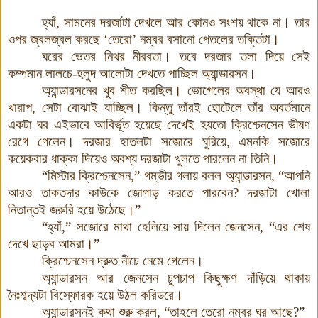
হ্যাঁ, সামনের দরজাটা দেখলে আর কোনও সংশয় থাকে না। তার
ওপর জ্বলজ্বল করছে
‘তেরো’ নম্বর বসানো পেতলের তক্তিটা।
ঘরের ভেতর নিথর নীরবতা। তবে দরজার তলা দিয়ে সেই
কম্পমান লালচে-হলুদ আলোটা দেখতে পাচ্ছিল অ্যান্ডারসন
।
অ্যান্ডারসনের খুব শীত করছিল। ভোগেলের অবস্থা যে আরও
খারাপ, সেটা বোঝাই যাচ্ছিল। কিন্তু তাঁরই হোটেলে তাঁর অবর্তমানে
একটা ঘর এইভাবে আবির্ভূত হয়েছে দেখেই হয়তো ক্রিশ্চেনসেন ভীষণ
রেগে গেলেন। দরজার হাতলটা সজোরে ঘুরিয়ে, এমনকি সজোরে
কয়েকবার ধাক্কা দিয়েও অবশ্য দরজাটা খুলতে পারলেন না তিনি।
“মিস্টার ক্রিশ্চেনসেন,” গম্ভীর গলায় বলল অ্যান্ডারসন, “আপনি
আরও তাকতদার কাউকে জোগাড় করতে পারবেন? দরজাটা খোলা
নিতান্তই জরুরি হয়ে উঠেছে।”
“হ্যাঁ,” সজোরে মাথা হেলিয়ে সায় দিলেন জেনসেন, “এর শেষ
দেখে ছাড়ব আমরা।”
ক্রিশ্চেনসেন দ্রুত নীচে নেমে গেলেন।
অ্যান্ডারসন আর জেনসেন চুপচাপ কিছুক্ষণ দাঁড়িয়ে থাকায়
নৈঃশব্দ্যটা বিস্ফোরক হয়ে উঠল করিডরে।
অ্যান্ডারসনই কথা শুরু করল, “তাহলে তেরো নম্বর ঘর আছে?”