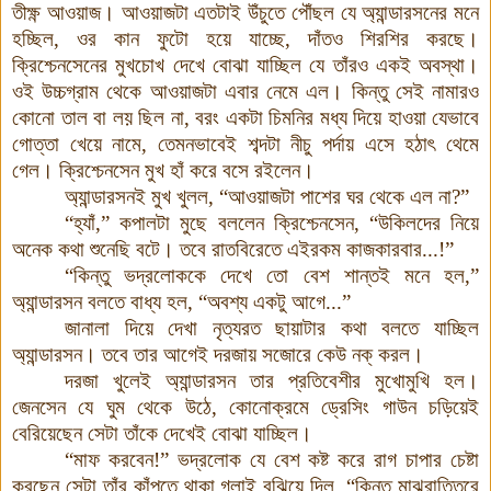
তীক্ষ্ণ আওয়াজ। আওয়াজটা এতটাই উঁচুতে পৌঁছল যে অ্যান্ডারসনের মনে
হচ্ছিল, ওর কান ফুটো হয়ে যাচ্ছে, দাঁতও শিরশির করছে।
ক্রিশ্চেনসেনের মুখচোখ দেখে বোঝা যাচ্ছিল যে তাঁরও একই অবস্থা।
ওই উচ্চগ্রাম থেকে আওয়াজটা এবার নেমে এল। কিন্তু সেই নামারও
কোনো তাল বা লয় ছিল না, বরং একটা চিমনির মধ্য দিয়ে হাওয়া যেভাবে
গোত্তা খেয়ে নামে, তেমনভাবেই শব্দটা নীচু পর্দায় এসে হঠাৎ থেমে
গেল।
ক্রিশ্চেনসেন মুখ হাঁ করে বসে রইলেন।
অ্যান্ডারসনই মুখ খুলল, “আওয়াজটা পাশের ঘর থেকে এল না?”
“হ্যাঁ,” কপালটা মুছে বললেন ক্রিশ্চেনসেন, “উকিলদের নিয়ে
অনেক কথা শুনেছি বটে। তবে রাতবিরেতে এইরকম কাজকারবার...!”
“কিন্তু ভদ্রলোককে দেখে তো বেশ শান্তই মনে হল,”
অ্যান্ডারসন বলতে বাধ্য হল, “অবশ্য একটু আগে...”
জানালা দিয়ে দেখা নৃত্যরত ছায়াটার কথা বলতে যাচ্ছিল
অ্যান্ডারসন
।
তবে তার আগেই দরজায় সজোরে কেউ নক্‌ করল।
দরজা খুলেই অ্যান্ডারসন তার প্রতিবেশীর মুখোমুখি হল।
জেনসেন যে ঘুম থেকে উঠে, কোনোক্রমে ড্রেসিং গাউন চড়িয়েই
বেরিয়েছেন সেটা তাঁকে দেখেই বোঝা যাচ্ছিল।
“মাফ করবেন!” ভদ্রলোক যে বেশ কষ্ট করে রাগ চাপার চেষ্টা
করছেন সেটা তাঁর কাঁপতে থাকা গলাই বুঝিয়ে দিল, “কিন্তু মাঝরাত্তিরে