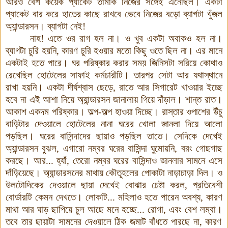
আরও বেশ কয়েক প্যাকেট তামাক নিজের সঙ্গেই এনেছিল
।
একটা
প্যাকেট বার করে হাতের কাছে রাখবে ভেবে নিজের বড়ো ব্যাগটা খুঁজল
অ্যান্ডারসন
।
ব্যাগটা নেই!
না
হ
!
এতে ওর রাগ হল না
।
ও খুব একটা অবাকও হল না
।
ব্যাগটা চুরি হয়নি
,
কারণ চুরি হওয়ার মতো কিছু ওতে ছিল না
।
এর মানে
একটাই হতে পারে
।
ঘর পরিষ্কার করার সময় জিনিসটা সরিয়ে কোথাও
রেখেছিল হোটেলের সাফাই কর্মচারীটি
।
তারপর সেটা আর যথাস্থানে
রাখা হয়নি
।
একটা দীর্ঘশ্বাস ছেড়ে
,
রাতে আর সিগারেট খাওয়ার ইচ্ছে
হবে না এই আশা নিয়ে অ্যান্ডারসন জানালায় গিয়ে দাঁড়াল
।
শান্ত রাত
।
আকাশ একদম পরিষ্কার
।
অল্প-অল্প হাওয়া দিচ্ছে
।
রাস্তার ওপাশের উঁচু
বাড়িটার দেওয়ালে হোটেলের নানা ঘরের খোলা জানলা দিয়ে আলো
পড়ছিল
।
ঘরের বাসিন্দাদের ছায়াও পড়ছিল তাতে
।
সেদিকে দেখেই
অ্যান্ডারসন বুঝল
,
এগারো নম্বর ঘরের বাসিন্দা ঘুমোয়নি
,
বরং গোছগাছ
করছে
।
আর... হ্যাঁ
,
তেরো নম্বর ঘরের বাসিন্দাও
জানলার সামনে এসে
দাঁড়িয়েছে
।
অ্যান্ডারসনের মাথায় কৌতূহলের পোকাটা নাড়াচাড়া দিল
।
ও
উলটোদিকের দেওয়ালে ছায়া দেখেই বোঝার চেষ্টা করল
,
প্রতিবেশী
বোর্ডারটি কেমন দেখতে
।
লোকটি... মহিলাও হতে পারেন অবশ্য
,
কারণ
মাথা আর ঘাড় ছাপিয়ে চুল আছে মনে হচ্ছে... রোগা
,
এবং বেশ লম্বা
।
তবে তার ছায়াটা সামনের দেওয়ালে ঠিক জমাট বাঁধতে পারছে না
,
কারণ