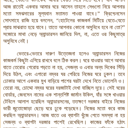
আজ রাতেই একবার
আমার ঘরে আসেন তাহলে সেগুলো নিয়ে আপনার
মতো সমঝদারের মূল্যবান মতামত পাওয়া যাবে।”
ক্রিশ্চেনসেন
সোৎসাহে রাজি হয়ে বললেন, “হোটেলের কাজকর্ম মিটিয়ে যেতে-যেতে
প্রায়
মাঝরাত হয়ে যাবে। তাতে আপনার কোনো অসুবিধে হবে না তো?”
সজোরে মাথা নেড়ে অ্যান্ডারসন জানিয়ে দিল, না, এতে ওর কিছুমাত্র
অসুবিধে নেই।
ভেতরে-ভেতরে দারুণ উত্তেজনা হলেও অ্যান্ডারসন নিজের
কাজকর্ম কিছুটা এগিয়ে রাখবে বলে ঠিক করল। ঘরে যাওয়ার আগে আবার
যাতে তেরোর গেরোয় পড়তে না হয়, সেজন্য ও এবার অন্য দিকের সিঁড়ি
দিয়ে উঠল, এবং এগারো নম্বর ঘর পেরিয়ে নিজের ঘরে ঢুকল। তবে
ঢোকার আগে একবার মুখ বাড়িয়ে পাশের ঘরটা দেখে নিতে ভোলেনি ও।
তেরো নয়, চোদ্দো নম্বর ঘরের দরজাটাই দেখা যাচ্ছিল দূরে। সেই ঘরের
বোর্ডার,
জেনসেন নামের এক শান্তশিষ্ট জার্মান উকিল, যাঁর সঙ্গে খাওয়ার
টেবিলে আলাপ হয়েছিল অ্যান্ডারসনের, ততক্ষণে দরজার বাইরে নিজের
ভারী জুতোজোড়া ছেড়ে ঘরে ঢুকে পড়েছেন।
নিজের মতো করে কাজ
করছিল অ্যান্ডারসন
।
আজ যাতে ওর ব্যাগটা খুঁজে পেতে সমস্যা না হয়
সেজন্য ও ব্যাগটা দরজার পাশেই রেখেছিল। কাজের ফাঁকে
হঠাৎ