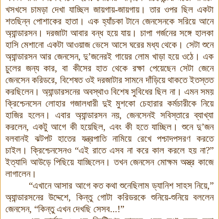
খসখসে চামড়া দেখা যাচ্ছিল জায়গায়-জায়গায়। তার ওপর ছিল একটা
শতছিন্ন পোশাকের হাতা।
এক হ্যাঁচকা টানে জেনসেনকে সরিয়ে আনে
অ্যান্ডারসন
।
দরজাটা আবার বন্ধ হয়ে যায়। চাপা গর্জনের সঙ্গে হালকা
হাসি মেশানো
একটা আওয়াজ ভেসে আসে ঘরের মধ্য থেকে। সেটা শুনে
অ্যান্ডারসন আর জেনসেন, দু’জনেরই গায়ের লোম খাড়া হয়ে ওঠে।
এক
চুলের জন্য কার, বা কীসের হাত থেকে রক্ষা পেয়েছেন সেটা জেনে
জেনসেন করিডরে, বিশেষত ওই দরজাটার সামনে
দাঁড়িয়ে থাকতে ইতস্তত
করছিলেন। অ্যান্ডারসনের অবস্থাও বিশেষ সুবিধের ছিল না। এমন সময়
ক্রিশ্চেনসেন লোহার গজালধারী দুই মুশকো চেহারার কর্মচারীকে নিয়ে
হাজির হলেন।
এবার অ্যান্ডারসন নয়, জেনসেনই সবিস্তারে ব্যাখ্যা
করলেন, একটু আগে কী হয়েছিল, এবং কী হতে যাচ্ছিল। শুনে দু’জন
বলবানই ঝটপট হাতের যন্ত্রপাতি নামিয়ে রেখে পশ্চাদপসরণ করতে
চাইল। ক্রিশ্চেনসেনও “এই রাতে এসব না করে কাল করলে হয় না?”
ইত্যাদি আউড়ে পিছিয়ে যাচ্ছিলেন
।
তখন জেনসেন মোক্ষম অস্ত্র কাজে
লাগালেন।
“এখানে আসার আগে কত কথা শুনেছিলাম ড্যানিশ সাহস নিয়ে,”
অ্যান্ডারসনের উদ্দেশে, কিন্তু গোটা করিডরকে শুনিয়ে-শুনিয়ে বললেন
জেনসেন, “কিন্তু এখন দেখছি সেসব...!”