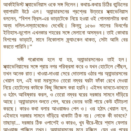
আর্কাইভিস্ট স্ক্যাভেনিয়াস ওকে সঙ্গ দিলেন
।
কথায়-কথায় চিঠির বান্ডিলের
ব্যাপারটা উঠে এল
।
অ্যান্ডারসনের প্রশ্নের উত্তরে স্ক্যাভেনিয়াস
বললেন
,
“বিশপ ফ্রিস-এর ভাড়াটেকে নিয়ে হওয়া ওই গোলমালটার কথা
অন্য দলিল-দস্তাবেজেও দেখেছি
।
কিন্তু ১৫৬০ সালের ভিবর্গের
ইতিহাস-ভূগোল এখনকার শহরের সঙ্গে মেলানো অসম্ভব
।
তাই কোথায়
বিশপের
ভাড়াটে
,
মানে নিকোলাস ফ্র্যাংকেন থাকত
,
সেটা আমি বের
করতে পারিনি
।
”
সঙ্গী গপ্পোবাজ হলে যা হয়
,
অ্যান্ডারসনেরও তাই হল
।
স্ক্যাভেনিয়াসের সঙ্গে প্রায় নগর পরিক্রমা করে ও যখন হোটেলে পৌঁছল
,
তখন
অনেক রাত
।
খাওয়া-দাওয়া সেরে দোতলায় ওঠার পর অ্যান্ডারসনের
খেয়াল হল
,
এই ভরা মরসুমেও তেরো নম্বর ঘরটা ফাঁকা রেখে দেওয়া
নিয়ে হোটেলের কাউকে কিছু জিজ্ঞেস করা হয়নি
।
এইসব ভাবতে-ভাবতে
ও হঠাৎ আবিষ্কার করল
,
ও তেরো নম্বর ঘরের দরজার সামনে দাঁড়িয়ে
আছে
।
অ্যান্ডারসন শুনতে পেল
,
ঘরের ভেতর ভারী পায়ে কেউ হাঁটাচলা
করছে
।
কারও কথা বলার আওয়াজও পেল ও
।
ওর হঠাৎ
খেয়াল হল
,
এইভাবে দরজার সামনে দাঁড়িয়ে থাকাটা ঠিক নয়
।
লোকে কী ভাববে
?
তাছাড়া... দরজার ঠিক ওপাশেই
ও কারও
,
খুব ধীরে-ধীরে শ্বাস ফেলার
আওয়াজ পাচ্ছিল তখন
।
অ্যান্ডারসনের মনে হচ্ছিল, যেন ওর পরের