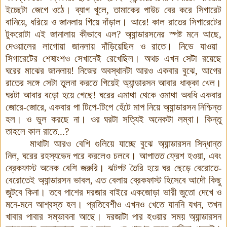
ইচ্ছেটা জেগে ওঠে
।
ব্যাগ খুলে
,
তামাকের পাউচ বের করে সিগারেট
বানিয়ে
,
ধরিয়ে ও জানলায় গিয়ে দাঁড়াল
।
আরে!
কাল রাতের সিগারেটের
টুকরোটা এই জানালায় কীভাবে এল
?
অ্যান্ডারসনের স্পষ্ট মনে আছে
,
দেওয়ালের লাগোয়া জানলায় দাঁড়িয়েছিল ও রাতে
।
নিভে যাওয়া
সিগারেটের শেষাংশও সেখানেই রেখেছিল
।
অথচ এখন সেটা রয়েছে
ঘরের মাঝের জানলায়!
নিজের অবস্থানটা আরও একবার বুঝে
,
আগের
রাতের সঙ্গে সেটা তুলনা করতে গিয়েই অ্যান্ডারসন আবার ধাক্কা খেল
।
ঘরটা আবার বড়ো হয়ে গেছে!
ঘরের এমাথা থেকে ওমাথা অবধি একবার
জোরে-জোরে
,
একবার পা টিপে-টিপে হেঁটে মাপ নিয়ে অ্যান্ডারসন নিশ্চিন্ত
হল
।
ও ভুল করছে না
।
ওর ঘরটা সত্যিই অনেকটা লম্বা
।
কিন্তু
তাহলে কাল রাতে...
?
মাথাটা আরও বেশি গুলিয়ে যাচ্ছে বুঝে অ্যান্ডারসন সিদ্ধান্ত
নিল
,
ঘরের রহস্যভেদ পরে করলেও চলবে
।
আপাতত ফ্রেশ হওয়া
,
এবং
ব্রেকফাস্ট অনেক বেশি জরুরি
।
ঝটপট তৈরি হয়ে ঘর ছেড়ে বেরোতে-
বেরোতেই অ্যান্ডারসন ভাবল
,
এত বেলায় ব্রেকফাস্ট হিসেবে আদৌ কিছু
জুটবে কিনা
।
তবে পাশের দরজার বাইরে একজোড়া ভারী জুতো দেখে ও
মনে-মনে আশ্বস্ত হল
।
প্রতিবেশীও এখনও খেতে যাননি যখন
,
তখন
খাবার পাবার সম্ভাবনা আছে
।
দরজাটা পার হওয়ার সময় অ্যান্ডারসন