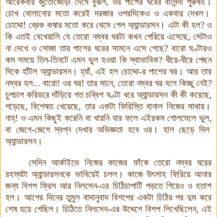
আরেকবার জুতোজোড়া দেখে বুঝল
,
ওর পাশের ঘরের বাসিন্দা পুরুষই
।
চোখ বোলানোর মতো করেই দরজার ওপরদিকেও ও একবার দেখল
।
চোদ্দো!
ব্রেক কষার মতো করে থেমে গেল অ্যান্ডারসন
।
এটা কী হল
?
ও
কি এতই বেখেয়ালি যে তেরো নম্বর ঘরটা কখন পেরিয়ে এসেছে
,
সেটাও
না দেখে ও সোজা তার পাশের ঘরের সামনে এসে গেছে
?
বারো ঘণ্টারও
কম সময়ে তিন-তিনটে এমন ভুল হওয়া কি স্বাভাবিক
?
ধীরে-ধীরে পেছন
দিকে হাঁটল অ্যান্ডারসন
।
হ্যাঁ
,
এই হল চোদ্দো-র পাশের ঘর
।
আর তার
নম্বর হল... বারো!
ওর ঘর!
তার মানে
,
তেরো নম্বর ঘর বলে কিচ্ছু নেই
?
চুপচাপ করিডরে দাঁড়িয়ে গত চব্বিশ ঘণ্টা ধরে অ্যান্ডারসন কী কী করেছে
,
পড়েছে
,
বিশেষত খেয়েছে
,
তার একটা ফিরিস্তি বানাল নিজের মাথায়
।
নাহ্‌! ও এমন কিছুই করেনি বা খায়নি যার ফলে এইরকম গোলমেলে ভুল
,
বা জেগে-জেগে স্বপ্ন দেখার অভিজ্ঞতা হবে ওর
।
হাল ছেড়ে দিল
অ্যান্ডারসন
।
সেদিন আর্কাইভে নিজের কাজের ফাঁকে তেরো নম্বর ঘরের
রহস্যটা অ্যান্ডারসনকে ভাবিয়েই চলল
।
কাজে উৎসাহ ফিরিয়ে আনার
জন্য বিশপ ফ্রিস আর নিলসেন-এর চিঠিচাপাটি পড়তে গিয়েও ও হতাশ
হল
।
আগের দিনের তুমুল বাদানুবাদ বিশপের একটা চিঠির পর দুম করে
শেষ হয়ে গেছিল
।
চিঠিতে নিলসেন-এর উদ্দেশে বিশপ লিখেছিলেন
,
এই