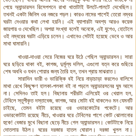
পেয়ে অ্যান্ডারসন রিসেপশনে রাখা খাতাটাই উলটে-পালটে দেখেছিল।
তখনই
একটা জিনিস ওর নজরে পড়ল
।
কারও নামের পাশেই তেরো নম্বর
ঘরটা দেওয়ার কথা লেখা হয়নি
।
এই ব্যাপারটা অবশ্য আরও কয়েক
জায়গায়
ও দেখেছিল
।
অপয়া সংখ্যা বলেই অনেকে
,
এই যুগেও
,
হোটেলে
ওই নম্বরের ঘরটা এড়িয়ে চলেন
।
এখানেও সেটাই হয়েছে ভেবে ও আর
মাথা ঘামায়নি
।
খাওয়া-দাওয়া সেরে নিজের ঘরে উঠে গেছিল
অ্যান্ডারসন
।
সারা
ঘরে ছড়িয়ে থাকা বই
,
কাগজ
,
দুর্মূল্য দলিল
,
এগুলো যত্ন করে গুছিয়ে
শেষ অবধি ও যখন শোয়ার জন্য তৈরি হল
,
তখন প্রায় মাঝরাত
।
সারাদিন ভারী ও ভারিক্কি বই নিয়ে নাড়াচাড়া করলেও বালিশে
মাথা রেখে
কিছুক্ষণ হালকা-পলকা বই না পড়লে অ্যান্ডারসনের ঘুম আসে
না
।
সেদিনও তাই হল
।
বিছানায় শরীরটা এলিয়েই ওর খেয়াল হল
,
টেবিলে স্তূপীকৃত দস্তাবেজ
,
কাগজ
,
আর মোটা বই থাকলেও মন যেমনটি
চাইছে
,
তেমন বইটা রয়েছে ওর ওভারকোটের পকেটে
।
আর
ওভারকোটটা রয়েছে নীচে
,
খাওয়ার ঘরে টেবিলের পাশে কোট ঝোলানোর
হুকে!
বেজার মুখে বিছানা ছেড়ে নীচে গেল অ্যান্ডারসন
।
কোটটাকে নিয়ে
দোতলায় উঠল
।
ঘরের দরজার হাতল ঘোরাল
।
দরজা খুলল না
।