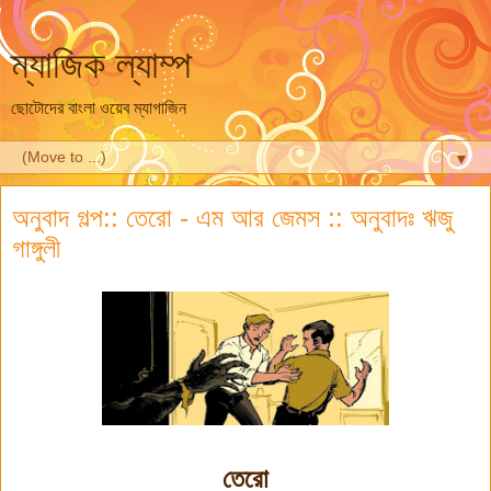
ম্যাজিক ল্যাম্প
ছোটোদের বাংলা ওয়েব ম্যাগাজিন
▼
অনুবাদ গল্প:: তেরো - এম আর জেমস :: অনুবাদঃ ঋজু
গাঙ্গুলী
তেরো