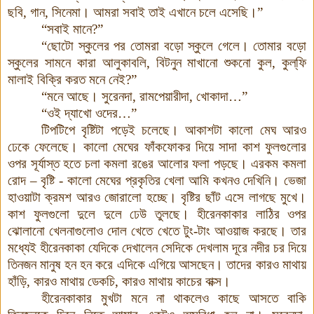
ছবি
,
গান
,
সিনেমা
।
আমরা সবাই তাই এখানে চলে এসেছি।”
“সবাই মানে
?
”
“ছোটো স্কুলের পর তোমরা বড়ো স্কুলে গেলে
।
তোমার বড়ো
স্কুলের সামনে কারা আলুকাবলি
,
বিটনুন মাখানো শুকনো কুল
,
কুল্
ফি
মালাই বিক্রি করত মনে নেই
?
”
“মনে আছে
।
সুরেনদা
,
রামপেয়ারীদা
,
খোকাদা
…
”
“ওই দ্যাখো ওদের
…
”
টিপটিপে বৃষ্টিটা পড়েই চলেছে
।
আকাশটা কালো মেঘ আরও
ঢেকে ফেলেছে
।
কালো মেঘের ফাঁকফোকর দিয়ে সাদা কাশ ফুলগুলোর
ওপর সূর্যাস্ত হতে চলা কমলা রঙের আলোর ফলা পড়ছে
।
এরকম কমলা
রোদ
–
বৃষ্টি
-
কালো মেঘের প্রকৃতির খেলা আমি কখনও দেখিনি
।
ভেজা
হাওয়াটা ক্রমশ আরও জোরালো হচ্ছে
।
বৃষ্টির ছাঁট এসে লাগছে মুখে
।
কাশ ফুলগুলো দুলে দুলে ঢেউ তুলছে
।
হীরেনকাকার লাঠির ওপর
ঝোলানো খেলনাগুলোও দোল খেতে খেতে টুং
-
টাং আওয়াজ করছে
।
তার
মধ্যেই হীরেনকাকা যেদিকে দেখালেন সেদিকে দেখলাম দূরে নদীর চর দিয়ে
তিনজন মানুষ হন হন করে এদিকে এগিয়ে আসছেন
।
তাদের কারও মাথায়
হাঁড়ি
,
কারও মাথায় ডেকচি
,
কারও মাথায় কাচের বাক্স
।
হীরেনকাকার মুখটা মনে না থাকলেও কাছে আসতে বাকি