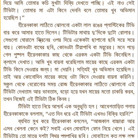
দিয়ে আমি তোমার কচি মুখটা দিব্যি দেখতে পাচ্ছি
।
এই নাও সেই
টিভিটা
।
তোমার মা এটা কিনে দেননি বলে তোমার খুব অভিমান
হয়েছিল।”
হীরেনকাকা লাঠিতে ঝোলনো একটা লাল রঙের প্লাস্টিকের টিভি
বার করে আমার হাতে দিলেন
।
টিভিটার মাথায় দু’দিকে দুটো রোলার
।
সেগুলো ঘোরালে স্ক্রিনের ওপর দিয়ে একেকটা ছাপানো ছবি সরে সরে
যায়
।
কোনওটা বাঘের ছবি
,
কোনওটা টিয়াপাখি বা ময়ূরের
।
মনে পড়ে
গেল পুষ্পল হীরেনকাকার কাছ থেকে এরকম একটা টিভি কিনেছিল
।
ক্লাসে দেখাত
।
আমি খুব বায়না ধরেছিলাম মায়ের কাছে এরকম একটা
টিভি কিনে দেওয়ার জন্য
।
মা দেয়নি
।
সত্যিই খুব অভিমান হয়েছিল
।
তাই আর কোনোদিন মায়ের কাছে ওটা কিনে দেওয়ার বায়না করিনি
।
স্কুল থেকে বেরোনোর সময় রোজ হীরেনকাকার লাঠিতে ঝোলানো এই
টিভিটা দেখতাম আর ভাবতাম
,
বড়ো হয়ে যখন মায়ের মতো চাকরি করব
,
তখন নিজেই এই টিভিটা ঠিক কিনব
।
টিভিটা হাতে নিয়ে আশ্চর্য এক অনুভূতি হল
।
আবেগতাড়িত গলায়
হীরেনকাকাকে বললাম
,
“এত দিন ধরে এই টিভিটা এখনও বিক্রি হয়নি
?
”
ব্যথিত মুখ করে হীরেনকাকা বললেন
,
“আজকাল বাচ্চারা আর
এসব খেলনা কেনে কই
?
সবাই এখন মোবাইল ফোন নিয়ে খেলে
।
এই
টিভিটায় তো মাত্র দশটা স্থির পশুপাখির ছবি
।
মোবাইলে কত লক্ষ লক্ষ