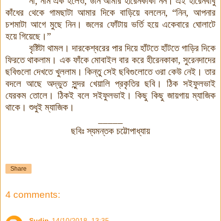
না
,
নাম
এক
হলেও
,
উনি
আমার
হীরেনকাকা
নন
।
এই
হীরেনবাবু
কাঁধের
থেকে
গামছাটা
আমার
দিকে
বাড়িয়ে
বললেন
,
“
নিন
,
আপনার
চশমাটা
আগে
মুছে
নিন
।
জলের
ফোঁটায়
ভর্তি
হয়ে
একেবারে
ঘোলাটে
হয়ে
গিয়েছে
।”
বৃষ্টিটা
থামল
।
দারকেশ্বরের
পার
দিয়ে
হাঁটতে
হাঁটতে
গাড়ির
দিকে
ফিরতে
থাকলাম
।
এক
ফাঁকে
মোবাইল
বার
করে
হীরেনকাকা
,
সুরেনদাদের
ছবিগুলো দেখতে খুললাম
।
কিন্তু সেই ছবিগুলোতে ওরা কেউ নেই
।
তার
বদলে আছে অদ্ভুত সুন্দর খেয়ালি প্রকৃতির ছবি
।
ঠিক সইফুলভাই
যেরকম তোলে
।
ঠিকই বলে সইফুলভাই
।
কিছু কিছু জায়গায় ম্যাজিক
থাকে
।
শুধুই ম্যাজিক
।
_____
ছবিঃ স্যমন্তক চট্টোপাধ্যায়
Share
4 comments:
Sudip
14/10/2018, 13:35