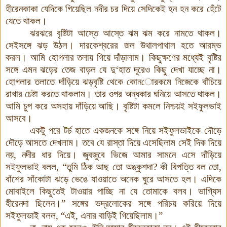
হীরেনকাকা
যেদিকে গিয়েছিল নদীর
চর দিয়ে সেদিকেই হন
হন করে হেঁটে
যেতে থাকল।
ঝরঝরে বৃষ্টিটা আস্তে আস্তে ঝম
ঝম করে নামতে থাকল।
সেইসঙ্গে
ঝড়
উঠল
।
দারকেশ্বরের
জল
উথালপাথাল
হতে
আরম্ভ
করল
।
আমি হোগলার তলায় গিয়ে দাঁড়ালাম। কিছুক্ষণের মধ্যেই বৃষ্টির
সঙ্গে
এমন
ঝড়ের
তেজ
বাড়ল
যে দু‘হাত দূরেও কিছু দেখা যাচ্ছে
না।
হোগলার তলাতে দাঁড়িয়ে
ঝড়বৃষ্টি
থেকে
কোন
ো
রকমে
নিজেকে
বাঁচিয়ে
রাখার
চেষ্টা
করতে থাকলাম। তার
ওপর অন্ধকার ঘনিয়ে আসতে থাকল।
আমি চুপ করে অসহায়
দাঁড়িয়ে আছি। বৃষ্টিটা
কমলে
নিশ্চয়ই সইফুলভাই
আসবে।
একটু
পরে
টর্চ
হাতে
একজনকে
সঙ্গে
নিয়ে
সইফুলভাইকে
দৌড়ে
দৌড়ে
আসতে
দেখলাম
।
তবে
যে
রাস্তা
দিয়ে
এসেছিলাম
সেই
দিক
দিয়ে
নয়
,
নদীর
ধার
দিয়ে
।
জুবজুবে
ভিজে
আমার
সামনে
এসে
দাঁড়িয়ে
সইফুলভাই
বলল
,
“
তুমি
ঠিক
আছ
তো
অঙ্কুশদা
?
কী
বিপত্তি
বল
তো
,
বাঁশের
সাঁকোটা
ঝড়ে
ভেঙে
যাওয়াতে
অনেক
ঘুরে
আসতে
হল
।
এদিকে
মোবাইলে
কিছুতেই
টাওয়ার
পাচ্ছি
না
যে
তোমাকে
বলব
।
ভাগ্যিস
হীরেনদা ছিলেন।”
সঙ্গের
ভদ্রলোকের
সঙ্গে
পরিচয়
করিয়ে
দিয়ে
সইফুলভাই বলল
,
“এই
,
এনার বাড়িই গিয়েছিলাম।”