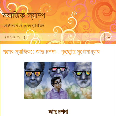
ম্যাজিক ল্যাম্প
ছোটোদের বাংলা ওয়েব ম্যাগাজিন
▼
গল্পের ম্যাজিক:: জাদু চশমা - কৃষ্ণেন্দু মুখোপাধ্যায়
জাদু চশমা