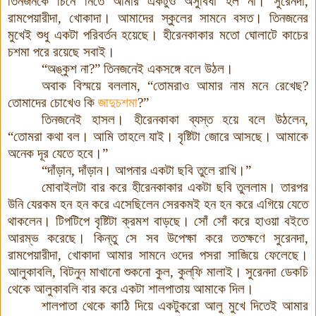
তিনজনকে চিনে নিতে আমার একটুও অসুবিধা হল না
।
সুরেনদা
,
রামপেয়ারীদা
,
খোকাদা
।
আমাদের স্কুলের সামনে বসত
।
তিনজনের
মুখেই শুধু একটা পরিবর্তন হয়েছে
।
হীরেনকাকার মতো ঘোলাটে কাচের
চশমা পরে রয়েছে সবাই
।
“অঙ্কুশ না
?
” তিনজনেই একসঙ্গে বলে উঠল
।
অবাক বিস্ময়ে বললাম
,
“তোমরাও আমার নাম মনে রেখেছ
?
তোমাদের চোখেও কি
জাদুচশমা
?
”
তিনজনেই হাসল
।
হীরেনকাকা ব্যস্ত হয়ে বলে উঠলেন
,
“তোমরা কথা বল
।
আমি তাহলে যাই
।
বৃষ্টিটা জোরে আসছে
।
আমাকে
অনেক দূর যেতে হবে।”
“দাঁড়ান
,
দাঁড়ান
।
আপনার একটা ছবি তুলে রাখি।”
মোবাইলটা বার করে হীরেনকাকার একটা ছবি তুললাম
।
তারপর
উনি যেরকম হন হন করে এসেছিলেন সেরকমই হন হন করে এগিয়ে যেতে
থাকলেন
।
টিপটিপে বৃষ্টিটা ক্রমশ বাড়ছে
।
সোঁ সোঁ করে হাওয়া
বইতে
আরম্ভ
করেছে
।
কিন্তু সে সব উপেক্ষা করে ততক্ষণে সুরেনদা
,
রামপেয়ারীদা
,
খোকাদা আমার সামনে ওদের পসরা সাজিয়ে ফেলেছে
।
আলুকাবলি
,
বিটনুন মাখানো শুকনো কুল
,
কুল্
ফি মালাই
।
সুরেনদা ডেকচি
থেকে আলুকাবলি বার করে একটা শালপাতায় আমাকে দিল
।
শালপাতা থেকে কাঠি দিয়ে একটুকরো আলু মুখে দিতেই আমার