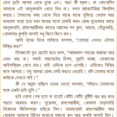
চোখ দুটো আপনা থেকে বুজে এল
।
আঃ
!
কী স্বাদ
।
মা কোনোদিন
আমাকে এই আলুকাবলি খেতে দিত না
।
বলত ব্যাকটেরিয়া কিল্
বিল্
করছে
।
শৈবালের কাছ থেকে নিয়ে মাঝে মাঝে লুকিয়ে খেতাম আর
ভাবতাম বড়ো হয়ে যখন মায়ের মতো চাকরি করব রোজ সুরেনদার কাছে
আলুকাবলি
,
রামপেয়ারীদার কাচের বয়ামের সব কুল
,
আচার
,
তেঁতুলবড়ি
,
খোকাদার কুল্
ফি মালাই শুধু কিনে কিনে খাব
।
আমি ওঁদের দিকে তাকিয়ে বললাম
,
“তোমরা এখনও এইসব
বিক্রি কর
?
”
তিনজনেই মুখ ছোটো করে বলল
,
“আজকাল শহরের বাচ্চারা আর
এসব খায় না
।
সবাই প্যাকেটের চিপস
,
মুরগি ভাজা
,
দোকানের
আইসক্রিম খেতে চায়
।
তাই এদিকে চলে এসেছি
।
এদিকেও বিক্রি
কমে আসছে
।
তবু আমরা রোজ ফেরি করতে বেরোই
।
যদি তোমার মতো
কাউকে দেখতে পাই।”
কী যে আনন্দ হচ্ছিল ওদের দেখে
!
বললাম
,
“দাঁড়াও তোমাদের
সঙ্গে একটা ছবি তুলি।”
ছবি তোলা শেষ হতে না হতেই ফোঁটা ফোঁটা বৃষ্টিটা ঝর ঝর করে
পড়তে আরম্ভ করল
।
সুরেনদা
,
রামপেয়ারীদা
,
খোকাদা
তাড়াতাড়ি
নিজেদের জিনিসপত্র গুছিয়ে নিল। তারমধ্যেই
রামপেয়ারীদা
আর
খোকাদা আমাকে বিটনুন মাখানো শুকনো কুল আর কুল্‌ফি মালাই দিল।