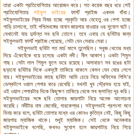
তারা একটা প্রতিযোগিতার আয়োজন করে
।
গত কয়েক বছর ধরে সেই
প্রতিযোগিতায়
সইফুল ভাইয়ের
ফার্স্ট প্রাইজ একদম
বাঁধা
।
সইফুলভাইয়ের
প্রিয় বিষয় হচ্ছে প্রকৃতি আর যেহেতু ওর পেশা হচ্ছে
গাড়ি চালানো
,
তাই পশ্চিমবঙ্গের নানান জায়গায় যাওয়ার ওর সুযোগ ঘটে
।
যেখানেই যায় দুর্দান্ত সব ছবি তোলে
।
তবে এবার যে ছবিটার জন্য
সইফুলভাই
ফার্স্ট প্রাইজ পেয়েছে
,
সেটা যেন সেরার সেরা
।
সইফুলভাই ছবিটা গত মার্চ মাসে তুলেছিল
।
সবুজ খেতের মধ্য
দিয়ে এঁকেবেঁকে বয়ে চলেছে
একটা
নদী
।
নীল আকাশ
।
একটা শিমুল
গাছ
।
সেটা লাল শিমুল ফুলে ভরে রয়েছে
।
অসাধারণ সব রঙের ছটা
ছড়ানো ছবিটার দিকে একদৃষ্টে তাকিয়ে থাকলে কেমন যেন ঘোর লেগে
যায়
।
সইফুলভাইয়ের কাছে ছবিটা আমি চেয়ে নিয়ে অফিসের পিসি’র
ডেস্কটপে ওয়াল পেপার করে রেখেছি
।
যখনই খুব স্ট্রেসড হয়ে যাই
,
ওই ওয়াল পেপারটার দিকে কিছুক্ষণ তাকিয়ে থেকে সব ক্লান্তি দূর করি
।
সইফুলভাইয়ের সঙ্গে ছবি তোলার জায়গাটা নিয়ে অনেক আলোচনা
করেছি
।
নদীটার নাম জেনেছি
,
দারকেশ্বর
।
সইফুলভাই প্রশংসা শুনে
বিনয় করে বলে
,
ছবিটা তোলার মধ্যে ওর কোনও কৃতিত্ব নেই
,
কিছু কিছু
জায়গায় ম্যাজিক থাকে
।
শুধুই ম্যাজিক
।
সেই থেকে
অনেকবার
সইফুলভাইকে
বলেছি
,
কখনও সুযোগ হলে জায়গাটা
য় নিয়ে গিয়ে