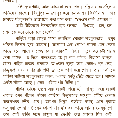
দেখাতে
।
সেই সুযোগটাই আজ আচমকা হয়ে গেল
।
বাঁকুড়ায় এসেছিলাম
অফিসের কাজে
।
বিষ্ণুপুর
–
দুর্গাপুর হয়ে কলকাতায় ফিরছিলাম
।
তার
মধ্যেই সইফুলভাই জায়গাটার কথা বলে বলল
,
“দেখবে নাকি ওখানটা
?
”
আমি রীতিমতো উত্তেজিত হয়ে বললাম
,
“নিশ্চয়ই
।
চল
,
চল
।
তোমাকে
কবে থেকে বলে রেখেছি।
”
গাড়িটা বড়ো রাস্তা থেকে ডানদিকে ঘোরাল সইফুলভাই
।
দুপুর
গড়িয়ে বিকেল হয়ে আসছে
।
আকাশে এক কোণে কালো মেঘ ভেসে
আছে বলে আলোর তেজ কম
।
জায়গাটা নির্জন
।
দূরে কয়েকটা গ্রাম
দেখা যাচ্ছে
।
দু
’
দিকে ধানখেতের মধ্যে লাল কাঁকর বিছানো রাস্তা
।
তাতে গাড়ির চাকার মসমসে আওয়াজ ছাড়া আর কোনও শব্দ নেই
।
কিছুক্ষণ যাওয়ার পর রাস্তাটা দু
’
দিকে ভাগ হয়ে গেল
।
তার একদিকে
গাড়িটা থামিয়ে সইফুলভাই বলল
,
“এবার একটু হেঁটে যেতে হবে
।
সামনে
একটা সাঁকো আছে
।
সেটা পেরিয়ে পাঁচ মিনিট।”
গাড়ির থেকে নেমে সরু একটা পায়ে হাঁটা রাস্তা ধরে একটা
খালের ওপর বাঁশের সাঁকো পেরিয়ে
কিছুক্ষণের মধ্যেই
পৌঁছে গেলাম
দারকেশ্বর নদীর ধারে
।
তারপর শিমুল গাছটার কাছে এসে বুঝতে
অসুবিধা হল না এই সেই জায়গা যার ছবি ধরা আছে আমার ডেস্কটপে
।
তবে সেই ছবির সঙ্গে চাক্ষুষ যা দেখছি তার কোনও মিল নেই
।