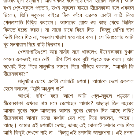
রাংতার টুপি ইত্যাদি
।
আর তখনই মনে পড়ে গেল
‘
হীরেন
’
নামটা
।
আমি
যখন প্লে
-
স্কুলে পড়তাম
,
তখন স্কুলের বাইরে হীরেনকাকা বলে একজন
ছিলেন
,
তিনি স্কুলের বাইরে ঠিক কাঁধে এরকম একটা লাঠি নিয়ে
খেলনাপাতি বিক্রি করতেন
।
আমাদের রোজ ওর কাছ থেকে জিনিস
কিনতে ইচ্ছে করত
।
মা মাঝে মাঝে কিনে দিত
।
কিন্তু বেশির ভাগ
দিনই কিনে দিত না
,
অভ্যাস খারাপ হয়ে যাবে বলে
।
সে দিনগুলোয় আমি
খুব মনখারাপ নিয়ে বাড়ি ফিরতাম
।
খেলনাপাতিগুলো আর নামটা মনে থাকলেও হীরেনকাকার মুখটা
কেমন একদমই মনে নেই
।
টিপ টিপ করে বৃষ্টি পড়তে শুরু করল
।
তার
মধ্যেই উঠে গিয়ে মানুষটার সামনে গিয়ে দাঁড়িয়ে বললাম
,
“আপনি কি
হীরেনকাকা
?
”
মানুষটার চোখে একটা ঘোলাটে চশমা
।
আমাকে দেখে একগাল
হেসে বললেন
,
“তুমি অঙ্কুশ না
?
”
আশ্চর্য
!
বাইশ বছর আগে আমি প্লে
-
স্কুলে পড়তাম
।
হীরেনকাকা এখনও নাম মনে রেখেছেন আমার
?
তাছাড়া তিন বছরের
আমার মুখের সঙ্গে আজকের আমার মুখের কোনও মিল আছে নাকি
?
হীরেনকাকা আমার মনের কথাটা যেন পড়ে নিয়ে বললেন
,
“আছে
।
আছে
।
আমার এই চশমাটা দেখছ
,
ভাবছ এই ঘোলাটে চশমার কাচ দিয়ে
আমি কিছুই দেখতে পাই না
।
কিন্তু এই চশমাটা জাদুচশমা
।
এই চশমা