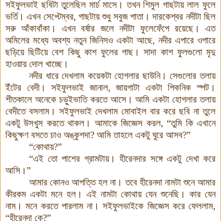
সইফুলভাই ছবিটা তুলেছিল মার্চ মাসে
।
তখন শিমুল গাছটায় লাল ফুলে
ভর্তি
।
এখন সেপ্টেম্বর
,
গাছটায় শুধু সবুজ পাতা
।
দারকেশ্বর নদীটা ছিল
সরু আঁকাবাঁকা
।
এখন বর্ষার জলে নদীটা ফুলেফেঁপে রয়েছে
।
এত
অমিলের মধ্যে অবশ্য নতুন জিনিসও একটা আছে
,
নদীর এপারে ওপারে
ছড়িয়ে ছিটিয়ে বেশ কিছু কাশ ফুলের গাছ
।
সাদা কাশ ফুলগুলো মৃদু
হাওয়ায় দোল খাচ্ছে
।
নদীর ধারে দেখলাম কয়েকটা হোগলার ছাউনি
।
সেগুলোর তলায়
ইঁটের বেদী
।
সইফুলভাই
জানাল
,
জায়গাটা একটা পিকনিক স্পট
।
শীতকালে অনেকে চড়ুইভাতি করতে আসে
।
আমি একটা হোগলার তলায়
বেদীতে বসলাম
।
সইফুলভাই দেখলাম মোবাইল বার করে ছবি না তুলে
একটু উসখুস করতে
থাকল।
আমাকে জিজ্ঞেস
করল
,
“তুমি কি এখানে
কিছুক্ষণ বসতে চাও অঙ্কুশদা
?
আমি তাহলে একটু ঘুরে আসব
?
”
“কোথায়
?
”
“এই তো পাশের গ্রামটায়
।
হীরেনদার সঙ্গে একটু দেখা করে
আসি।”
আমার কোনও আপত্তি হল না
।
তবে হীরেনদা নামটা শুনে আমার
কীরকম একটা মনে হল
।
এই নামটা কোথায় যেন শুনেছি
।
কার যেন
নাম
।
মনে করতে পারলাম না
।
সইফুলভাইকে জিজ্ঞেস করে ফেললাম
,
“হীরেনদা কে
?
”