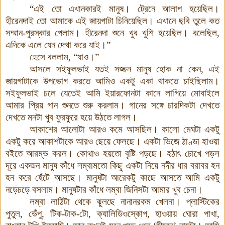
“এই তো এখানকারই মানুষ
।
ট্রেনে আলাপ হয়েছিল
।
হীরেনদাই তো আমাকে এই জায়গাটা চিনিয়েছিল
।
এখানে ছবি তুলে কত
সম্মান-পুরস্কার পেলাম
।
হীরেনদা শুনে খুব খুশি হয়েছিল
।
বলেছিল
,
এদিকে এলে যেন দেখা করে যাই।”
হেসে বললাম
,
“যাও।”
আসলে সইফুলভাই যতই সজ্জন মানুষ হোক না কেন
,
এই
জায়গাটাকে উপভোগ করতে আমিও একটু একা থাকতে চাইছিলাম
।
সইফুলভাই চলে যেতেই আমি ইয়ারফোনটা কানে লাগিয়ে মোবাইলে
আমার প্রিয় গান শুনতে শুরু করলাম
।
গানের সঙ্গে চারদিকটা দেখতে
দেখতে মনটা খুব ফুরফুরে হয়ে উঠতে লাগল
।
আকাশের আলোটা আরও কমে আসছিল
।
কালো মেঘটা একটু
একটু করে আকাশটাকে আরও ছেয়ে ফেলছে
।
একটা ভিজে ঠাণ্ডা হাওয়া
বইতে আরম্ভ করল
।
কোথাও হয়তো বৃষ্টি পড়ছে
।
হঠাৎ চোখে পড়ল
দূরে একজন মানুষ কাঁধে লম্বামতো কিছু একটা নিয়ে নদীর ধার বরাবর হন
হন করে হেঁটে আসছে
।
মানুষটা আরেকটু কাছে আসতে আমি একটু
নড়েচড়ে বসলাম
।
মানুষটার কাঁধে লম্বা জিনিসটা আমার খুব চেনা
।
লম্বা লাঠিটা থেকে ঝুলছে নানানরকম খেলনা
।
প্লাস্টিকের
পুতুল
,
ভেঁপু
,
টিক
-
টাক
-
টো
,
ক্যালিডিওস্কোপ
,
হাওয়ায় ঘোরা পাখা
,