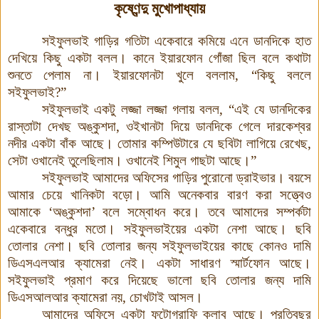
কৃষ্ণেন্দু মুখোপাধ্যায়
সইফুলভাই গাড়ির গতিটা একেবারে কমিয়ে এনে ডানদিকে হাত
দেখিয়ে কিছু একটা বলল
।
কানে ইয়ারফোন গোঁজা ছিল বলে কথাটা
শুনতে পেলাম না
।
ইয়ারফোনটা খুলে বললাম
,
“কিছু বললে
সইফুলভাই
?
”
সইফুলভাই একটু লজ্জা লজ্জা গলায় বলল
,
“এই যে ডানদিকের
রাস্তাটা দেখছ অঙ্কুশদা
,
ওইখানটা দিয়ে ডানদিকে গেলে দারকেশ্বর
নদীর একটা বাঁক আছে
।
তোমার কম্পিউটারে যে ছবিটা লাগিয়ে রেখেছ
,
সেটা ওখানেই তুলেছিলাম
।
ওখানেই শিমুল গাছটা আছে।”
সইফুলভাই আমাদের অফিসের গাড়ির পুরোনো ড্রাইভার
।
বয়সে
আমার চেয়ে খানিকটা বড়ো
।
আমি অনেকবার বারণ করা সত্ত্বেও
আমাকে
‘
অঙ্কুশদা
’
বলে সম্বোধন করে
।
তবে আমাদের সম্পর্কটা
একেবারে বন্ধুর মতো
।
সইফুলভাইয়ের একটা নেশা আছে
।
ছবি
তোলার নেশা
।
ছবি তোলার জন্য সইফুলভাইয়ের কাছে কোনও দামি
ডিএসএলআর ক্যামেরা নেই
।
একটা সাধারণ স্মার্টফোন আছে
।
সইফুলভাই প্রমাণ করে দিয়েছে ভালো ছবি তোলার জন্য দামি
ডিএসআলআর ক্যামেরা নয়
,
চোখটাই আসল
।
আমাদের অফিসে একটা ফটোগ্রাফি ক্লাব আছে
।
প্রতিবছর