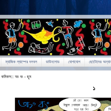
ম্যাজিক ল্যাম্পের দলবল
ডাউনলোড
যোগাযোগ
ছোটোদের অন্যান
কমিকস:: অং বং - ছুম
১