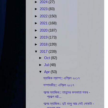
►
2024
(27)
►
2023
(83)
►
2022
(150)
►
2021
(168)
►
2020
(187)
►
2019
(173)
►
2018
(199)
▼
2017
(239)
►
Oct
(82)
►
Jul
(48)
▼
Apr
(53)
ম্যাজিক ল্যাম্প:: এপ্রিল ২০১৭
সম্পাদকীয়:: এপ্রিল ২০১৭
গল্পের ম্যাজিক:: তাতুনের কলকাতা সফর -
প্রকল্প ভট্ট...
গল্পের ম্যাজিক:: দুই বন্ধু আর সেই লোকটা -
অনন্যা দাশ