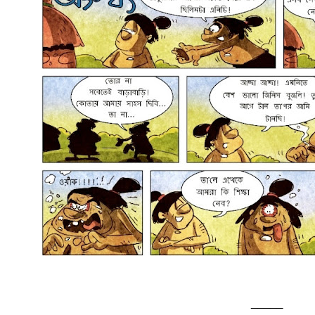
_____