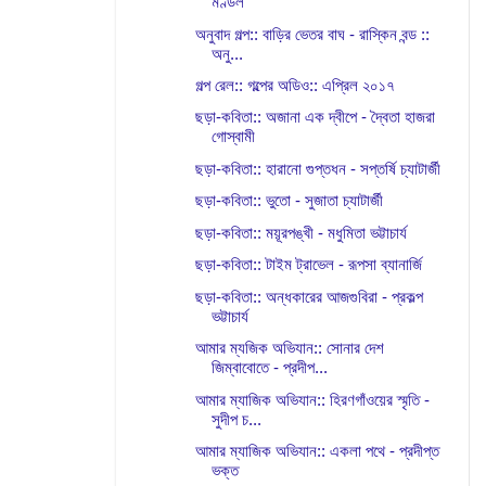
মণ্ডল
অনুবাদ গল্প:: বাড়ির ভেতর বাঘ - রাস্কিন বন্ড ::
অনু...
গল্প রেল:: গল্পের অডিও:: এপ্রিল ২০১৭
ছড়া-কবিতা:: অজানা এক দ্বীপে - দ্বৈতা হাজরা
গোস্বামী
ছড়া-কবিতা:: হারানো গুপ্তধন - সপ্তর্ষি চ্যাটার্জী
ছড়া-কবিতা:: ভুতো - সুজাতা চ্যাটার্জী
ছড়া-কবিতা:: ময়ূরপঙ্খী - মধুমিতা ভট্টাচার্য
ছড়া-কবিতা:: টাইম ট্রাভেল - রূপসা ব্যানার্জি
ছড়া-কবিতা:: অন্ধকারের আজগুবিরা - প্রকল্প
ভট্টাচার্য
আমার ম্যজিক অভিযান:: সোনার দেশ
জিম্বাবোতে - প্রদীপ...
আমার ম্যাজিক অভিযান:: হিরণগাঁওয়ের স্মৃতি -
সুদীপ চ...
আমার ম্যাজিক অভিযান:: একলা পথে - প্রদীপ্ত
ভক্ত