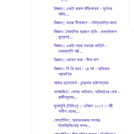
বিজ্ঞান:: একটা খারাপ দাঁড়িপাল্লা - সূর্যনাথ
ভট্টাচ...
বিজ্ঞান:: অধরা নীলাকাশ - সৌম্যকান্তি জানা
বিজ্ঞান:: বৈকালিক ভ্রমণে হাতি - কমলবিকাশ
বন্দ্যোপা...
বিজ্ঞান:: একটা লম্বা সফরের কাহিনি -
দেবজ্যোতি ভট্ট...
বিজ্ঞান:: নোবেল কথা - দীপা দাস
বিজ্ঞান:: সি ভি রমন : ২য় পর্ব - অমিতাভ
প্রামাণিক
আমার ছেলেবেলা - চন্দ্রনাথ চট্টোপাধ্যায়
অপরাজিত:: খেলায় অভিযান, অভিযানের খেলা -
রাজীবকুমার...
মুখোমুখি (ভিডিও) :: এপ্রিল ২০১৭ :: শ্রী
অনীশ দেবের...
গোলটেবিল:: অ্যাডভেঞ্চার সমগ্রঃ
হিমাদ্রিকিশোর দাশগু...