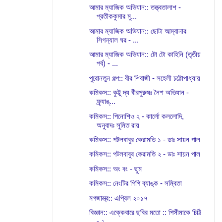
আমার ম্যাজিক অভিযান:: তত্ত্বতালাশ -
প্রতীককুমার মু...
আমার ম্যাজিক অভিযান:: ছোটা আম্বানার
সিগন্যাল ঘর - ...
আমার ম্যাজিক অভিযান:: টো টো কাহিনি (তৃতীয়
পর্ব) - ...
পুরোনতুন গল্প:: বীর শিবাজী - সহেলী চট্টোপাধ্যায়
কমিকস:: কুট্টু দ্য বীরপুরুষঃ নৈশ অভিযান -
ফ্র্যাঙ্...
কমিকস:: পিনোশিও ২ - কার্লো কললোদি,
অনুবাদঃ সুমিত রায়
কমিকস:: পটলবাবুর কেরামতি ১ - ডাঃ সায়ন পাল
কমিকস:: পটলবাবুর কেরামতি ২ - ডাঃ সায়ন পাল
কমিকস:: অং বং - ছুম
কমিকস:: নেংটির পিগি ব্যাঙ্ক - সম্বিতা
মগজাস্ত্র:: এপ্রিল ২০১৭
বিজ্ঞান:: এক্কেবারে ছবির মতো :: পিসীমাকে চিঠি
- ২ ...