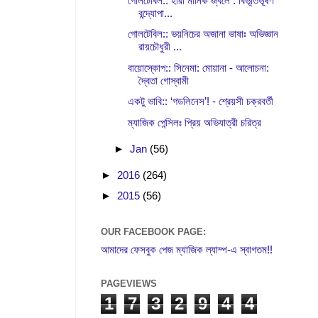
গোলটেবিল:: হীরা মানিক জ্বলে : বিভূতিভূষণ
বন্দ্যোপা...
গোলটেবিল:: ভয়নিচের অজানা ভাষাঃ অভিজ্ঞান
রায়চৌধুরী ...
বায়োস্কোপ:: সিনেমা: মোয়ানা - আলোচনা:
দ্বৈতা গোস্বামী
একটু ভাবি:: ‘গডলিনেস’! - শ্রেয়সী চক্রবর্তী
ম্যাজিক পেন্সিলঃ প্রিয় অভিযাত্রী চরিত্র
►
Jan
(56)
►
2016
(264)
►
2015
(56)
OUR FACEBOOK PAGE:
আমাদের ফেসবুক পেজ ম্যাজিক ল্যাম্প-এ স্বাগতম!!
PAGEVIEWS
1
7
3
2
9
4
4