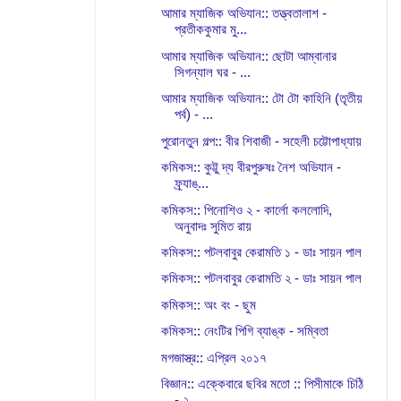
আমার ম্যাজিক অভিযান:: তত্ত্বতালাশ -
প্রতীককুমার মু...
আমার ম্যাজিক অভিযান:: ছোটা আম্বানার
সিগন্যাল ঘর - ...
আমার ম্যাজিক অভিযান:: টো টো কাহিনি (তৃতীয়
পর্ব) - ...
পুরোনতুন গল্প:: বীর শিবাজী - সহেলী চট্টোপাধ্যায়
কমিকস:: কুট্টু দ্য বীরপুরুষঃ নৈশ অভিযান -
ফ্র্যাঙ্...
কমিকস:: পিনোশিও ২ - কার্লো কললোদি,
অনুবাদঃ সুমিত রায়
কমিকস:: পটলবাবুর কেরামতি ১ - ডাঃ সায়ন পাল
কমিকস:: পটলবাবুর কেরামতি ২ - ডাঃ সায়ন পাল
কমিকস:: অং বং - ছুম
কমিকস:: নেংটির পিগি ব্যাঙ্ক - সম্বিতা
মগজাস্ত্র:: এপ্রিল ২০১৭
বিজ্ঞান:: এক্কেবারে ছবির মতো :: পিসীমাকে চিঠি
- ২ ...