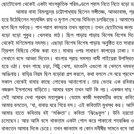
ছোটোবেলা থেকেই একটা সাংস্কৃতিক পরিমণ্ডলে শ্বাস নিতে নিতে বড়ো 
আমার বাবা বিমলচন্দ্র চট্টোপাধ্যায় ছিলেন সঙ্গীতজ্ঞ, আড্ডাবাজ, গ
হয়ে উঠেছিলেন সত্যজিৎ রায় ও মৃণাল সেনের বিভিন্ন চলচ্চিত্রে। আমাদ
ছাপ ছিল সর্বত্র। পান পরাগ কালচার তখন ব্রাত্য। তখন ছোটোদের জন্য
বড়ো বড়ো পুকুর। খেলবার মাঠ। ছিল পাড়ায় পাড়ায় বিশেষ বিশেষ দিনে
থেকেই মণিমেলার সদস্য। এছাড়া বিশেষ বিশেষ পাড়ায় অনুষ্ঠিত হত সারার
ত্রিপল বিছিয়ে স্টেজ করা হত। মাথার ওপর সাধারণ কাপড়ের ঢাকা। অ
সেখানে বসে আড্ডা দিতেন। বাংলার প্রায় সমস্ত নামী গাইয়েরা উপ
হয়ে ওঠা। যখন গাছে চড়া, পিট্টু খেলা, ডাংগুলি এগুলো না খেললে দমবন্
আঙিনায়। বাড়ির নিয়ম ছিল বড়োরা গল্প করলে, কথা বললে সে ঘরে প্রবেশ
সকাল থেকেই বাবার কাছে লোকের আনাগোনা। তার ভেতর এক রবিবার
নজরুল ইসলামের বাড়িতে। আমার বয়স তখন আট কি নয়। একজন দাদু ক
সেই আমার দেখা প্রথম মহাপুরুষ। যেতাম কাজী সব্যসাচীর কাছে কব
আমায় বলতেন, ‘যা, বাবার ঘরে গিয়ে বস। এই কবিতাটা মুখস্থ কর। আমি
আমার হাতে কবিতার বই ‘সঞ্চিতা’
।
কবিতা ‘ঝিঙেফুল’। উনি হয়তো 
চলেছেন। আর আমি বসে থাকতাম একটা গোল করে পাকানো শতরঞ্চির ওপর।
থাকতেন আমার দিকে চেয়ে। তখন জানতাম না কোন মনীষীর সামনে বসে আ