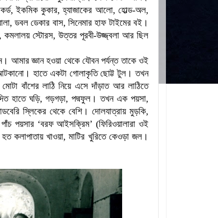
েকর্ড, ইকমিক কুকার, হ্যাজাকের আলো, হোল্ড-অল,
ালা, ডবল ডেকার বাস, সিনেমার হাফ টাইমের বই।
, কমলালয় স্টোরস, উত্তর পূরবী-উজ্জ্বলা আর ছিল
ন। আমার জ্ঞান হওয়া থেকে যৌবন পর্যন্ত তাকে ওই
য়ে আটকানো। হাতে একটা গোলাকৃতি ছোট্ট টুল। তখন
মোটা বাঁশের লাঠি নিয়ে এসে দাঁড়াত আর লাঠিতে
 দিত হাতে ঘড়ি, গড়গড়া, পদ্মফুল। তখন এক পয়সা,
্যাডবেরি স্লিকের থেকে বেশি। দোলযাত্রায় মুড়কি,
 পাঁচ পয়সার ‘বরফ আইসক্রিম’ (ফিরিওয়ালারা ওই
হত কলাপাতায় খাওয়া, মাটির খুরিতে কেওড়া জল।