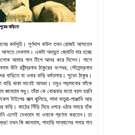
ীপুরের বাড়িতে
লনের কর্মসূচি। পূর্ণদাস বাউল তখন রোজই আসতেন
 আসতে দেখলাম। একটা অদ্ভুত জ্যোতি বার হচ্ছে
দ্রলোক আমার গাল টিপে আদর করে দিলেন। পাশে
ম উনি রবীন্দ্রনাথ ঠাকুরের বংশধর, সৌমেন্দ্রনাথ
র বাড়িতে বা ওনার বাড়ি ধর্মতলায়। সুভো ঠাকুর।
 বাড়ি থাকা মানেই আড্ডা। তবুও পড়াশুনোর ফাঁকে
াম জানতাম শুধু। তাঁরা কে বোঝবার মতো বয়স হয়নি
স টাইপের বাক্স ঝুলিয়ে, সাদা ফতুয়া-পাঞ্জাবি আর
বাড়ি। কাঠের সিঁড়ি দিয়ে ওপরে ওঠার সময়ে হাঁক
উনি এলেই দেখতাম মা ওনাকে প্রণাম করতেন। চা
বর! তখন কি জানতাম, পাহাড়ি সান্যালের গলায় গান