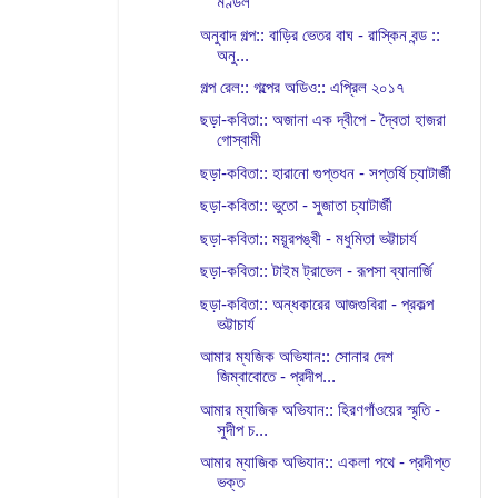
মণ্ডল
অনুবাদ গল্প:: বাড়ির ভেতর বাঘ - রাস্কিন বন্ড ::
অনু...
গল্প রেল:: গল্পের অডিও:: এপ্রিল ২০১৭
ছড়া-কবিতা:: অজানা এক দ্বীপে - দ্বৈতা হাজরা
গোস্বামী
ছড়া-কবিতা:: হারানো গুপ্তধন - সপ্তর্ষি চ্যাটার্জী
ছড়া-কবিতা:: ভুতো - সুজাতা চ্যাটার্জী
ছড়া-কবিতা:: ময়ূরপঙ্খী - মধুমিতা ভট্টাচার্য
ছড়া-কবিতা:: টাইম ট্রাভেল - রূপসা ব্যানার্জি
ছড়া-কবিতা:: অন্ধকারের আজগুবিরা - প্রকল্প
ভট্টাচার্য
আমার ম্যজিক অভিযান:: সোনার দেশ
জিম্বাবোতে - প্রদীপ...
আমার ম্যাজিক অভিযান:: হিরণগাঁওয়ের স্মৃতি -
সুদীপ চ...
আমার ম্যাজিক অভিযান:: একলা পথে - প্রদীপ্ত
ভক্ত