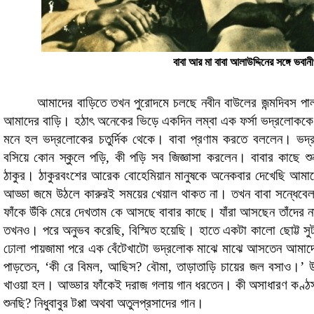
বাবা আর মা বাবা আলাউদ্দিনের সঙ্গে ভবান
আমাদের বাড়িতে তখন পুরোদমে চলছে নবীন বাউলের জন্মদিবস পা
আমাদের বাড়ি। হঠাৎ অনেকের ভিড়ে একদিন লম্বা এক ফর্সা ভদ্রলোককে
মনে হল ভদ্রলোকের চতুর্দিক থেকে। বাবা প্রণাম করতে বললেন। ভ
বসিয়ে কোন স্কুলে পড়ি, কী পড়ি সব জিজ্ঞাসা করলেন। বাবার কাছে শুনলা
ঠাকুর। ঠাকুরবংশের আরেক বোহেমিয়ান মানুষকে অনেকবার দেখেছি আমাদে
আড্ডা জমে উঠলে কারুরই সময়ের খেয়াল থাকত না। তখন বাবা সন্ধেবেলা
ফাঁকে উঁকি মেরে দেখতাম কে আসছে বাবার কাছে। যাঁরা আসছেন তাঁদের ন
তখনও। পরে অনুভব করেছি, বিস্মিত হয়েছি। হাতে একটা কালো ছোট্ট সুটকে
ঢোলা পায়জামা পরে এক বেঁটেখাটো ভদ্রলোক মাঝে মাঝে আসতেন আমাদের 
পাড়তেন, ‘কী রে বিমল, আছিস? বৌমা, তাড়াতাড়ি চায়ের জল বসাও।’ 
খাওয়া হল। আড্ডার ফাঁকেই দরাজ গলায় গান ধরতেন। কী অসাধারণ কণ্ঠস্
শুনছি? নিধুবাবুর টপ্পা অথবা অতুলপ্রসাদের গান।