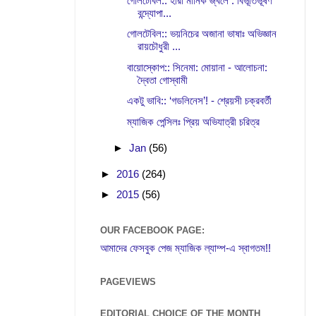
গোলটেবিল:: হীরা মানিক জ্বলে : বিভূতিভূষণ
বন্দ্যোপা...
গোলটেবিল:: ভয়নিচের অজানা ভাষাঃ অভিজ্ঞান
রায়চৌধুরী ...
বায়োস্কোপ:: সিনেমা: মোয়ানা - আলোচনা:
দ্বৈতা গোস্বামী
একটু ভাবি:: ‘গডলিনেস’! - শ্রেয়সী চক্রবর্তী
ম্যাজিক পেন্সিলঃ প্রিয় অভিযাত্রী চরিত্র
►
Jan
(56)
►
2016
(264)
►
2015
(56)
OUR FACEBOOK PAGE:
আমাদের ফেসবুক পেজ ম্যাজিক ল্যাম্প-এ স্বাগতম!!
PAGEVIEWS
EDITORIAL CHOICE OF THE MONTH