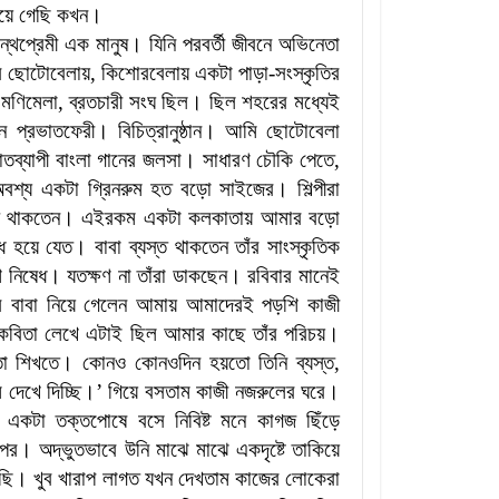
হয়ে গেছি কখন।
্রন্থপ্রেমী এক মানুষ। যিনি পরবর্তী জীবনে অভিনেতা
ের ছোটোবেলায়, কিশোরবেলায় একটা পাড়া-সংস্কৃতির
 মণিমেলা, ব্রতচারী সংঘ ছিল। ছিল শহরের মধ্যেই
 প্রভাতফেরী। বিচিত্রানুষ্ঠান। আমি ছোটোবেলা
াতব্যাপী বাংলা গানের জলসা। সাধারণ চৌকি পেতে,
বশ্য একটা গ্রিনরুম হত বড়ো সাইজের। শিল্পীরা
স্থিত থাকতেন। এইরকম একটা কলকাতায় আমার বড়ো
ধ হয়ে যেত। বাবা ব্যস্ত থাকতেন তাঁর সাংস্কৃতিক
 নিষেধ। যতক্ষণ না তাঁরা ডাকছেন। রবিবার মানেই
 বাবা নিয়ে গেলেন আমায় আমাদেরই পড়শি কাজী
বিতা লেখে এটাই ছিল আমার কাছে তাঁর পরিচয়।
িতা শিখতে। কোনও কোনওদিন হয়তো তিনি ব্যস্ত,
 দেখে দিচ্ছি।’ গিয়ে বসতাম কাজী নজরুলের ঘরে।
একটা তক্তপোষে বসে নিবিষ্ট মনে কাগজ ছিঁড়ে
 অদ্ভুতভাবে উনি মাঝে মাঝে একদৃষ্টে তাকিয়ে
ছি। খুব খারাপ লাগত যখন দেখতাম কাজের লোকেরা