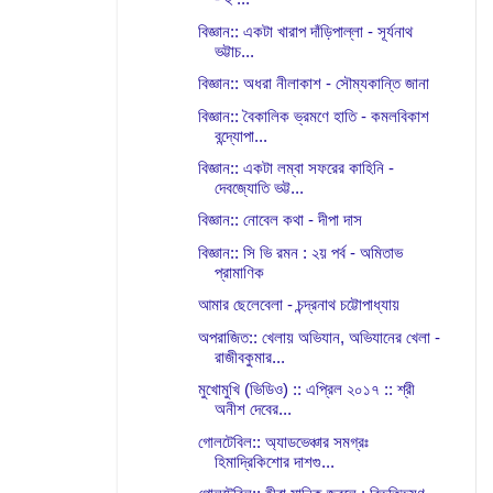
বিজ্ঞান:: একটা খারাপ দাঁড়িপাল্লা - সূর্যনাথ
ভট্টাচ...
বিজ্ঞান:: অধরা নীলাকাশ - সৌম্যকান্তি জানা
বিজ্ঞান:: বৈকালিক ভ্রমণে হাতি - কমলবিকাশ
বন্দ্যোপা...
বিজ্ঞান:: একটা লম্বা সফরের কাহিনি -
দেবজ্যোতি ভট্ট...
বিজ্ঞান:: নোবেল কথা - দীপা দাস
বিজ্ঞান:: সি ভি রমন : ২য় পর্ব - অমিতাভ
প্রামাণিক
আমার ছেলেবেলা - চন্দ্রনাথ চট্টোপাধ্যায়
অপরাজিত:: খেলায় অভিযান, অভিযানের খেলা -
রাজীবকুমার...
মুখোমুখি (ভিডিও) :: এপ্রিল ২০১৭ :: শ্রী
অনীশ দেবের...
গোলটেবিল:: অ্যাডভেঞ্চার সমগ্রঃ
হিমাদ্রিকিশোর দাশগু...