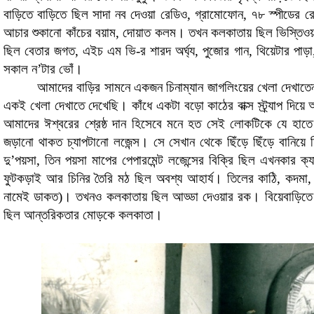
বাড়িতে বাড়িতে ছিল সাদা নব দেওয়া রেডিও, গ্রামোফোন, ৭৮ স্পীডের র
আচার শুকানো কাঁচের বয়াম, দোয়াত কলম। তখন কলকাতায় ছিল ভিস্তিওয়
ছিল বেতার জগত, এইচ এম ভি-র শারদ অর্ঘ্য, পুজোর গান, থিয়েটার পাড়া
সকাল ন’টার ভোঁ।
আমাদের বাড়ির সামনে একজন চিনাম্যান জাগলিংয়ের খেলা দেখাতে
একই খেলা দেখাতে দেখেছি। কাঁধে একটা বড়ো কাঠের বাক্স স্ট্র্যাপ দি
আমাদের ঈশ্বরের শ্রেষ্ঠ দান হিসেবে মনে হত সেই লোকটিকে যে হাতে 
জড়ানো থাকত চ্যাপটানো লজেন্স। সে সেখান থেকে ছিঁড়ে ছিঁড়ে বানিয়ে
দু’পয়সা, তিন পয়সা মাপের পেপারমেন্ট লজেন্সের বিক্রি ছিল এখনকার ক
ফুটকড়াই আর চিনির তৈরি মঠ ছিল অবশ্য আহার্য। তিলের কাঠি, কদমা,
নামেই ডাকত)। তখনও কলকাতায় ছিল আড্ডা দেওয়ার রক। বিয়েবাড়িতে 
ছিল আন্তরিকতার মোড়কে কলকাতা।