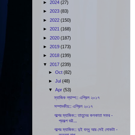
►
2024
(27)
►
2023
(83)
►
2022
(150)
►
2021
(168)
►
2020
(187)
►
2019
(173)
►
2018
(199)
▼
2017
(239)
►
Oct
(82)
►
Jul
(48)
▼
Apr
(53)
ম্যাজিক ল্যাম্প:: এপ্রিল ২০১৭
সম্পাদকীয়:: এপ্রিল ২০১৭
গল্পের ম্যাজিক:: তাতুনের কলকাতা সফর -
প্রকল্প ভট্ট...
গল্পের ম্যাজিক:: দুই বন্ধু আর সেই লোকটা -
অনন্যা দাশ