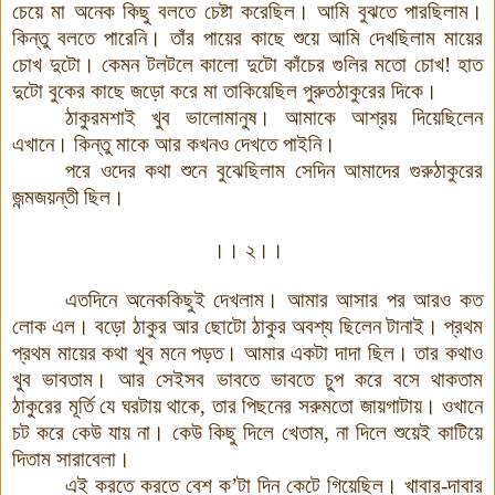
চেয়ে
মা
অনেক কিছু
বলতে
চেষ্টা
করেছিল
।
আমি
বুঝতে
পারছিলাম
।
কিন্তু
বলতে
পারেনি
।
তাঁর
পায়ের
কাছে
শুয়ে
আমি
দেখছিলাম
মায়ের
চোখ
দুটো
।
কেমন
টলটলে
কালো
দুটো
কাঁচের
গুলির
মতো
চোখ
!
হাত
দুটো
বুকের
কাছে
জড়ো
করে
মা
তাকিয়েছিল
পুরুতঠাকুরের
দিকে
।
ঠাকুরমশাই
খুব
ভালোমানুষ
।
আমাকে
আশ্রয়
দিয়েছিলেন
এখানে
।
কিন্তু
মাকে
আর
কখনও
দেখতে
পাইনি
।
পরে
ওদের
কথা
শুনে
বুঝেছিলাম
সেদিন
আমাদের
গুরুঠাকুরের
জন্মজয়ন্তী
ছিল
।
।।
২
।।
এতদিনে
অনেককিছুই
দেখলাম
।
আমার
আসার
পর
আরও
কত
লোক
এল
।
বড়ো
ঠাকুর
আর
ছোটো
ঠাকুর
অবশ্য
ছিলেন
টানাই
।
প্রথম
প্রথম
মায়ের
কথা
খুব
মনে
পড়ত
।
আমার
একটা
দাদা
ছিল
।
তার
কথাও
খুব
ভাবতাম
।
আর
সেইসব
ভাবতে
ভাবতে
চুপ
করে
বসে
থাকতাম
ঠাকুরের
মূর্তি
যে
ঘরটায়
থাকে
,
তার
পিছনের
সরুমতো
জায়গাটায়
।
ওখানে
চট
করে
কেউ
যায়
না
।
কেউ
কিছু
দিলে
খেতাম
,
না
দিলে
শুয়েই
কাটিয়ে
দিতাম
সারাবেলা
।
এই
করতে
করতে
বেশ ক
’
টা
দিন
কেটে
গিয়েছিল
।
খাবার
-
দাবার