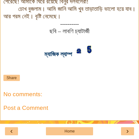
পেরেছে
!
আমাকে
ঘিরে
রয়েছে
বিনুর
দলবলেরা
!
চোখ
বুজলাম
।
আমি
জানি
আমি
খুব
তাড়াতাড়ি
ভালো
হয়ে
যাব
।
আর
গরম
নেই
।
বৃষ্টি
নেমেছে
।
----------
ছবি – লাবণি চ্যাটার্জী
ম্যাজিক ল্যাম্প
Share
No comments:
Post a Comment
‹
›
Home