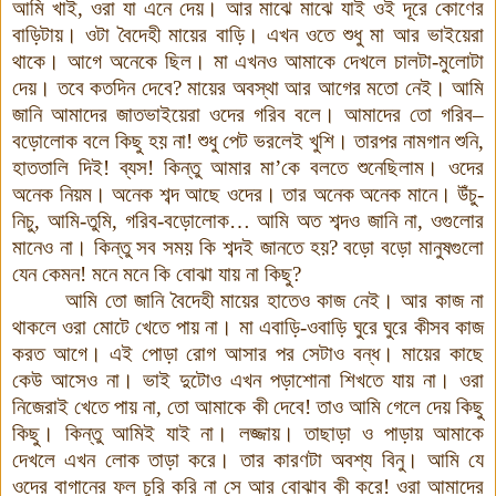
আমি
খাই
,
ওরা
যা
এনে
দেয়
।
আর
মাঝে
মাঝে
যাই
ওই
দূরে
কোণের
বাড়িটায়
।
ওটা
বৈদেহী
মায়ের
বাড়ি
।
এখন
ওতে
শুধু
মা
আর
ভাইয়েরা
থাকে
।
আগে
অনেকে
ছিল
।
মা
এখনও
আমাকে
দেখলে
চালটা
-
মুলোটা
দেয়
।
তবে
কতদিন
দেবে
?
মায়ের
অবস্থা
আর
আগের
মতো
নেই
।
আমি
জানি
আমাদের
জাতভাইয়েরা
ওদের
গরিব
বলে
।
আমাদের
তো
গরিব
–
বড়োলোক
বলে
কিছু
হয়
না
!
শুধু
পেট
ভরলেই
খুশি
।
তারপর
নামগান
শুনি
,
হাততালি
দিই
!
ব্যস
!
কিন্তু
আমার
মা
’
কে
বলতে
শুনেছিলাম
।
ওদের
অনেক
নিয়ম
।
অনেক
শব্দ
আছে
ওদের
।
তার
অনেক
অনেক
মানে
।
উঁচু
-
নিচু
,
আমি
-
তুমি
,
গরিব
-
বড়োলোক
…
আমি
অত
শব্দও
জানি
না
,
ওগুলোর
মানেও
না
।
কিন্তু
সব
সময়
কি
শব্দই
জানতে
হয়
?
বড়ো
বড়ো
মানুষগুলো
যেন
কেমন
!
মনে
মনে
কি
বোঝা
যায়
না
কিছু
?
আমি
তো
জানি
বৈদেহী মায়ের
হাতেও
কাজ
নেই
।
আর
কাজ
না
থাকলে
ওরা
মোটে
খেতে
পায়
না
।
মা
এবাড়ি
-
ওবাড়ি
ঘুরে
ঘুরে
কীসব
কাজ
করত
আগে
।
এই
পোড়া
রোগ
আসার
পর
সেটাও
বন্ধ
।
মায়ের
কাছে
কেউ
আসেও
না
।
ভাই দুটোও
এখন
পড়াশোনা
শিখতে
যায়
না
।
ওরা
নিজেরাই
খেতে
পায়
না
,
তো
আমাকে
কী
দেবে
!
তাও
আমি
গেলে
দেয়
কিছু
কিছু
।
কিন্তু
আমিই
যাই
না
।
লজ্জায়
।
তাছাড়া
ও
পাড়ায়
আমাকে
দেখলে
এখন
লোক
তাড়া
করে
।
তার
কারণটা
অবশ্য
বিনু
।
আমি
যে
ওদের
বাগানের
ফল
চুরি
করি
না
সে
আর
বোঝাব
কী
করে
!
ওরা
আমাদের