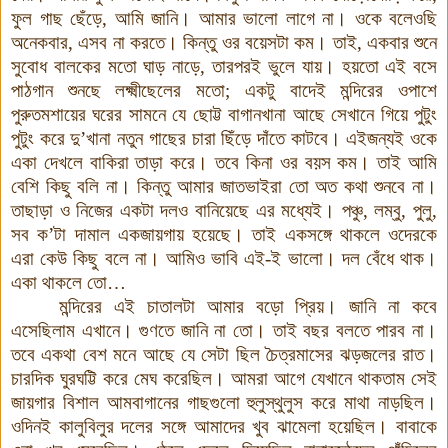
ফুল
গাছ
ছেঁড়ে
,
আমি
জানি
।
আমার
ভালো
লাগে
না
।
ওকে
বলেওছি
অনেকবার
,
এসব
না
করতে
।
কিন্তু
ওর
বয়েসটা
কম
।
তাই
,
একবার
শুনে
সুবোধ
বালকের
মতো
ঘাড়
নাড়ে
,
তারপরই
ভুলে
যায়
।
হয়তো
এই
বসে
পাঠগান
শুনছে
লক্ষ্মীছেলের
মতো
;
একটু বাদেই
মন্দিরের
ওপাশে
পুরুতমশায়ের
ঘরের
সামনে
যে
ছোট্ট
বাগানখানা
আছে
সেখানে
গিয়ে
পুটুং
পুটুং
করে
দু’খানা
নতুন
গাছের
চারা
ছিঁড়ে
দাঁতে
কাটবে
।
এইজন্যই
ওকে
একা
দেখলে
বাকিরা
তাড়া
করে
।
তবে
কিনা
ওর
বয়স
কম
।
তাই
আমি
বেশি
কিছু
বলি
না
।
কিন্তু আমার জাতভাইরা তো অত কথা শুনবে না
।
তাছাড়া
ও
নিজের
একটা
দলও
বানিয়েছে
এর
মধ্যেই
।
পঞ্চু
,
লম্বু
,
পুলু
,
সব ক’টা
দামাল
একজায়গায়
হয়েছে
।
তাই
একসঙ্গে
থাকলে
ওদেরকে
এরা
কেউ
কিছু
বলে
না
।
আমিও
ভাবি
এই
-
ই
ভালো
।
দল
বেঁধে
থাক
।
একা
থাকলে
তো
…
মন্দিরের
এই
চাতালটা
আমার
বড়ো
প্রিয়
।
জানি
না
কবে
এসেছিলাম
এখানে
।
গুণতে
জানি
না
তো
।
তাই
বছর
বলতে
পারব
না
।
তবে
একথা
বেশ
মনে
আছে
যে
সেটা
ছিল
চৈত্রমাসের
ঝড়জলের
রাত
।
চারদিক
ঘুরঘট্টি
করে
মেঘ
করেছিল
।
আমরা
আগে
যেখানে
থাকতাম
সেই
জায়গার
বিশাল
আমবাগানের
গাছগুলো
হুলুস্থুলুস
করে
মাথা
নাড়ছিল
।
ওদিনই
কালুবিলুর
দলের
সঙ্গে
আমাদের
খুব
ঝামেলা
হয়েছিল
।
বাবাকে