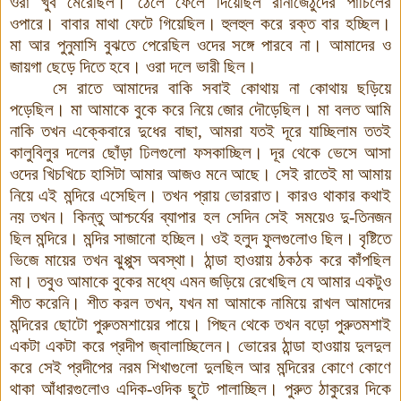
ওরা
খুব
মেরেছিল
।
ঠেলে
ফেলে
দিয়েছিল
রানাজেঠুদের
পাঁচিলের
ওপারে
।
বাবার
মাথা
ফেটে
গিয়েছিল
।
হুলহুল
করে
রক্ত
বার
হচ্ছিল
।
মা
আর
পুনুমাসি
বুঝতে
পেরেছিল
ওদের
সঙ্গে
পারবে
না
।
আমাদের
ও
জায়গা
ছেড়ে
দিতে
হবে
।
ওরা
দলে
ভারী
ছিল
।
সে
রাতে
আমাদের
বাকি
সবাই
কোথায়
না
কোথায়
ছড়িয়ে
পড়েছিল
।
মা
আমাকে
বুকে
করে
নিয়ে
জোর
দৌড়েছিল
।
মা
বলত
আমি
নাকি
তখন
এক্কেবারে
দুধের
বাছা
,
আমরা
যতই
দূরে
যাচ্ছিলাম
ততই
কালুবিলুর
দলের
ছোঁড়া
ঢিলগুলো
ফসকাচ্ছিল
।
দূর
থেকে
ভেসে
আসা
ওদের
খিচখিচে
হাসিটা
আমার
আজও
মনে
আছে
।
সেই
রাতেই
মা
আমায়
নিয়ে
এই
মন্দিরে
এসেছিল
।
তখন
প্রায়
ভোররাত
।
কারও
থাকার
কথাই
নয়
তখন
।
কিন্তু
আশ্চর্যের
ব্যাপার
হল
সেদিন
সেই সময়েও
দু
-
তিনজন
ছিল
মন্দিরে
।
মন্দির
সাজানো
হচ্ছিল
।
ওই
হলুদ
ফুলগুলোও
ছিল
।
বৃষ্টিতে
ভিজে
মায়ের
তখন
ঝুপ্পুস
অবস্থা
।
ঠান্ডা হাওয়ায় ঠকঠক
করে
কাঁপছিল
মা
।
তবুও
আমাকে
বুকের
মধ্যে
এমন
জড়িয়ে
রেখেছিল
যে
আমার
একটুও
শীত
করেনি
।
শীত
করল
তখন
,
যখন
মা
আমাকে
নামিয়ে
রাখল
আমাদের
মন্দিরের
ছোটো
পুরুতমশায়ের
পায়ে
।
পিছন
থেকে
তখন
বড়ো
পুরুতমশাই
একটা
একটা
করে
প্রদীপ
জ্বালাচ্ছিলেন
।
ভোরের
ঠান্ডা
হাওয়ায়
দুলদুল
করে
সেই
প্রদীপের
নরম
শিখাগুলো
দুলছিল
আর
মন্দিরের
কোণে
কোণে
থাকা
আঁধারগুলোও
এদিক
-
ওদিক
ছুটে
পালাচ্ছিল
।
পুরুত
ঠাকুরের
দিকে