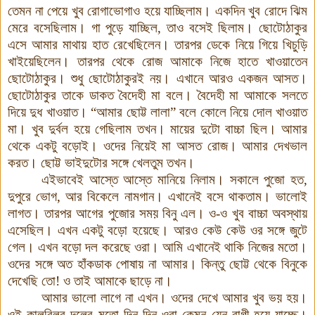
তেমন
না
পেয়ে
খুব
রোগাভোগাও
হয়ে
যাচ্ছিলাম
।
একদিন
খুব
রোদে
ঝিম
মেরে
বসেছিলাম
।
গা
পুড়ে
যাচ্ছিল
,
তাও
বসেই ছিলাম
।
ছোটোঠাকুর
এসে
আমার
মাথায়
হাত
রেখেছিলেন
।
তারপর
ডেকে
নিয়ে
গিয়ে
খিচুড়ি
খাইয়েছিলেন
।
তারপর
থেকে
রোজ
আমাকে
নিজে
হাতে
খাওয়াতেন
ছোটোঠাকুর
।
শুধু
ছোটোঠাকুরই
নয়
।
এখানে
আরও
একজন
আসত
।
ছোটোঠাকুর
তাকে
ডাকত
বৈদেহী মা
বলে
।
বৈদেহী
মা
আমাকে
সলতে
দিয়ে
দুধ
খাওয়াত
।
“
আমার
ছোট্ট
লালা
”
বলে
কোলে
নিয়ে
দোল
খাওয়াত
মা
।
খুব
দুর্বল
হয়ে
গেছিলাম
তখন
।
মায়ের
দুটো
বাচ্চা
ছিল
।
আমার
থেকে
একটু
বড়োই
।
ওদের
নিয়েই
মা
আসত
রোজ
।
আমার
দেখভাল
করত
।
ছোট্ট
ভাইদুটোর
সঙ্গে
খেলতুম
তখন
।
এইভাবেই
আস্তে
আস্তে
মানিয়ে
নিলাম
।
সকালে
পুজো
হত
,
দুপুরে
ভোগ
,
আর
বিকেলে
নামগান
।
এখানেই
বসে
থাকতাম
।
ভালোই
লাগত
।
তারপর
আগের
পুজোর
সময়
বিনু
এল
।
ও
-
ও
খুব
বাচ্চা
অবস্থায়
এসেছিল
।
এখন
একটু
বড়ো
হয়েছে
।
আরও
কেউ
কেউ
ওর
সঙ্গে
জুটে
গেল
।
এখন
বড়ো
দল
করেছে
ওরা
।
আমি
এখানেই
থাকি
নিজের
মতো
।
ওদের
সঙ্গে
অত
হাঁকডাক
পোষায়
না
আমার
।
কিন্তু
ছোট্ট
থেকে
বিনুকে
দেখেছি
তো
!
ও
তাই
আমাকে
ছাড়ে
না
।
আমার
ভালো
লাগে
না
এখন
।
ওদের
দেখে
আমার
খুব
ভয়
হয়
।
ওই
কালুবিলুর
দলের
মতো
দিন দিন
ওরা
কেমন
যেন
রাগী
হয়ে
যাচ্ছে
।