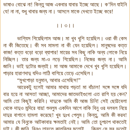
ভাষাও
বোঝে
না
!
কিন্তু
আজ
একবার
যাবার
ইচ্ছে
আছে
।
ক
’
দিন যাইনি
যে
!
না
না
,
শুধু
খাবার
জন্য
না
।
আসলে
মাকে
দেখতে
ইচ্ছে
করে
!
।।
৩
।।
ভাগ্যিস
গিয়েছিলাম
আজ
।
মা
খুব
খুশি
হয়েছিল
।
ওরা
কী
কেস
না
কী
জিতেছে
।
কী
সব
মামলা
না
কী
যেন
হয়েছিল
।
মানুষদের
কত্ত
কাজ
!
কত্ত
বড়ো
বড়ো
ব্যাপার
!
মায়ের
সব কিছু
নাকি
অন্য
লোকে
নিয়ে
নিচ্ছিল
।
তার
জন্য
মা
-
ও
লড়ে
গিয়েছিল
।
নিজের
জন্য
না
।
আমি
জানি
।
ভাই দুটোর
জন্যই
।
মা
আজ
আমাকে
দেখে
খুব
খুশি
হয়েছিল
।
পাড়ার
হারাণদাদু
যদিও
লাঠি
বাগিয়ে
তেড়ে
এসেছিল
।
“
মুখপোড়া
হনুমান
,
আবার
এসেছিস
!”
আরেকটু
হলেই
আমার
মাথায়
পড়ত
!
মা
বাঁচাল
!
সঙ্গে
সঙ্গে
যদি
বার
হয়ে
না
আসত
!
আচ্ছা
,
আমাদের
জাতভাইগুলো
এত
রাগি
হয়
কেন
?
আমি
তো
কিছুই
করিনি
।
দাদুকে
আমি
কী
আজ
চিনি
!
সেই
ছোট্টবেলা
থেকে
দাদুও
মন্দিরে
যায়
!
শুনলুম
একদিন
আগে
নাকি
বিনু
ওর
দলবল
নিয়ে
দাদুর
বাগানে
হামলা
করেছে
!
খুব
দুঃখ
পেলুম
।
কিন্তু
,
আমি
কী
করব
!
আমার
যে
বিনুকে
আটকাবার
ক্ষমতাই
নেই
।
আমি
তো
চুপচাপ
থাকতেই
চাই
।
কী
জানি
,
বিনুও
তাহলে
কালুবিলুর
মতোই
…
কিন্তু
সে সব
ভুলেই