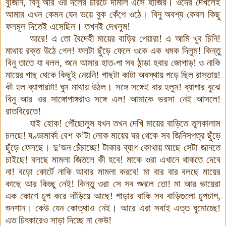
বুজিনি
,
বিনু
আর
ওর
দলের
চারটে
দামাল
এসে
হাজির
।
ওদের
দেখলেই
আমার
এখন
কেমন
যেন
ভয়ে
বুক
কেঁপে
ওঠে
।
বিনু
অবশ্য
কেবল
কিছু
ফলমূল
দিতেই
এসেছিল
।
তখনই
দেখলুম
!
আরে
!
এ
তো
বৈদেহী
মায়ের
বাড়ির
পেয়ারা
!
এ
আমি
খুব
চিনি
!
মাথায়
রক্ত
উঠে
গেল
!
ফলটা
ছুঁড়ে
ফেলে
ওকে
এক
ধমক
দিলুম
!
কিন্তু
বিনু
তাতে
যা
বলল
,
শুনে
আমার
হাত
-
পা
সব
ঠান্ডা
হবার
জোগাড়
!
ও
নাকি
মায়ের
গাছ
থেকে
কিছুই
নেয়নি
!
গাছটা
কাটা
অবস্থায়
পড়ে ছিল
রাস্তায়
!
কী
হল
ব্যাপারটা
!
ঘুম
মাথায়
উঠল
।
সঙ্গে
সঙ্গেই
বার
হলুম
!
ব্যাপার
বুঝে
বিনু
আর
ওর
সাঙ্গোপাঙ্গরাও
সঙ্গে
এল
!
আমাকে
ভরসা
নেই
আসলে
!
রাতবিরেতে
!
যাই
হোক
!
পৌঁছোলুম
যখন
তখন
দেখি
মায়ের
বাড়িতে
তুলকালাম
চলছে
!
ষণ্ডামার্কা
বেশ ক’টা
লোক
মায়ের
ঘর
থেকে
সব
জিনিসপত্র
ছুঁড়ে
ছুঁড়ে
ফেলছে
।
দু’জন
চেঁচাচ্ছে
!
টাকার
ব্যাগ
কোথায়
আছে
সেটা
জানতে
চাইছে
!
বলছে
মামলা
জিতলে
কী
হবে
!
মাকে
ওরা
এখানে
থাকতে
দেবে
না
!
বড়ো
কোর্টে
নাকি
আবার
মামলা
করবে
!
মা
বার বার
বলছে
মায়ের
কাছে
আর
কিচ্ছু
নেই
!
কিন্তু
ওরা
সে
সব
শুনলে
তো
!
মা
আর
ভায়েরা
এক কোণে
চুপ
করে
দাঁড়িয়ে
আছে
!
পাড়ার
বাকি
সব
বাড়িগুলো
চুপচাপ
,
শুনশান
।
কেউ
যেন
কোত্থাও
নেই
।
আরে
এরা
সবাই
এত্ত
ঘুমোচ্ছে
!
এত
চিৎকারেও
সাড়া
দিচ্ছে
না
কেউ
!