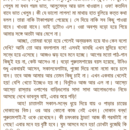
গেলুম
মা
যখন
গরম
ভাত
,
আলুসেদ্ধ
আর
ডাল
খাওয়াল
।
ওফ
!
কতদিন
বাদে
ভাত
খেলুম
।
কী
যে
ভালো
লাগল
!
মা
মাথায়
হাত
বুলিয়ে
কত্ত
কথা
বলল
।
তারা
নাকি
টাকাপয়সা
পেয়েছে
।
সে
দিয়ে
নাকি
সব
কিছু
পাওয়া
যাবে
।
খাওয়া
যাবে
।
ভাই দুটোও
এল
।
ওরা
অবশ্য
বড়ো
হয়ে
গিয়ে
আমার
সঙ্গে
অতটা
আর
মেশে
না
।
আচ্ছা
,
তোমরা
বড়ো
হয়ে
গেলেই
অন্যরকম
হয়ে
যাও
কেন
বলো
দেখি
?
আমি
তো
আর
বদলালাম
না
!
এসবই
ভাবছি
এখন
মন্দিরে
বসে
!
সন্ধে
হয়ে
এসেছে
।
আজও
ঝড়
হবে
মনে
হচ্ছে
।
আগের
মতো
পাঠ
-
গান
কিছুই
হয়
না
,
কেউ
আসেও
না
।
বড়ো
পুরুতমশায়ের
বয়স
হয়েছে,
উনিও
শুধু
একবারই
আসেন
,
সকালবেলাটায়
,
পুজো
দিয়ে
নমো
নমো
করে
চলে
যান
।
তবে
আজ
আমার
আর
তেমন
কিছু
চাই
না
।
এখন
একবার
খেলেই
হয়
!
বেশি
খেতে
ইচ্ছেও
হয়
না
।
বিনুটাও
আজ
আর
এল
না
।
আস্তে
আস্তে
রাস্তার
ওপাশের
বাড়িগুলোর
সাদা
সাদা
আলোগুলোও
নিভে
আসছে
দেখে
ভাবলুম
যাই
,
এবার
শুয়ে
পড়ি
!
আহ
!
চাতালটা
সকাল
-
সন্ধে
ধুয়ে
দিয়ে
যায়
ও
পাড়ার
চায়ের
দোকানের
বিশু
।
ওর
আর
কোনো
কাজ
নেই
এখন
।
দোকান
বন্ধ
!
পুরুতমশাই
-
ই
ওকে
রেখেছেন
।
কী
চমৎকার
ঠান্ডা
!
আজ
কী
গরমটাই
না
গেছে
!
এবার
মনে
হয়
বৃষ্টি
হবে
।
ঘুম
আসবে
মনে
হয়
!
চোখটা
বুজেছি
কি