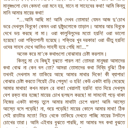
মানুষগুলো
যেন
কেমন
!
ওরা
মনে হয়
,
মানে
না
সাহেবের
কথা
!
আমি
কিন্তু
মানি
আমার
মায়ের
কথা
!
“…
আমি আছি
মা
!
আমি
দেখব
তোমায়
!
যেমন
আজ
দু’চোখ
ভরে
দেখলুম
বিনুকে
!
কেমন
ওরা
দুষ্টুগুলোকে
তাড়াল
।
আমার
আর
বিনুকে
দেখে
ভয়
করছে
না
মা
।
ওরা
কালুবিলুদের
মতো
হয়নি
!
ওরা
ভালো
হয়েছে
!
ওরা
শক্তিশালী
হয়েছে
।
শক্তির
খুব
দরকার
!
ওরা
ভীতু
হয়নি
!
ওদের
সাহস
দেখে
আমিও
সাহসী
হয়ে
গেছি
মা
!...”
অনেক
করে
মা’কে
কথাগুলো
বোঝাবার
চেষ্টা
করলাম
।
কিন্তু
মা
যে
কিছুই
বুঝতে
পারল
না
!
তোমরা
মানুষরা
আমাদের
কথা
বোঝ
না
কেন
বল
তো
?
আমরা
তোমাদের
কথা
দিব্যি
বুঝি
!
ঠিক
তখনই
দেখলাম
মা
তাকিয়ে
আছে
আমার
মাথার
দিকে
!
কী
ব্যাপার
!
বোঝার
চেষ্টা
করতে
গিয়েই
টের
পেলুম
!
ও
হরি
!
কেউ
একটা
বাড়ি
মেরেছে
আমার
মাথায়
!
কখন
মারল
রে
বাবা
!
খেয়ালই
হয়নি
!
হাত
দিয়ে
দেখলুম
বেশ
রক্ত
বার
হচ্ছে
!
মায়ের
চোখ
ছলছল
করছে
!
মা
সামনেই
পড়ে
থাকা
নিজের
একটা
কাপড়
তুলে
আমার
মাথাটা
চেপে
ধরল
!
আমি
আস্তে
আস্তে
বসে
পড়েছি
!
না
,
শুয়ে
পড়েছি
!
মায়ের
কোলে
আমার
মাথা
!
ঠিক
সেই
রাতটার
মতো
!
নিচে
থেকে
তাকিয়ে
দেখতে
পাচ্ছি
মায়ের
টলটলে
চোখের
তারা
।
আমি
এইবার
বুঝতে
পারছি
,
মা
আমার
সব
কথা
বুঝতে