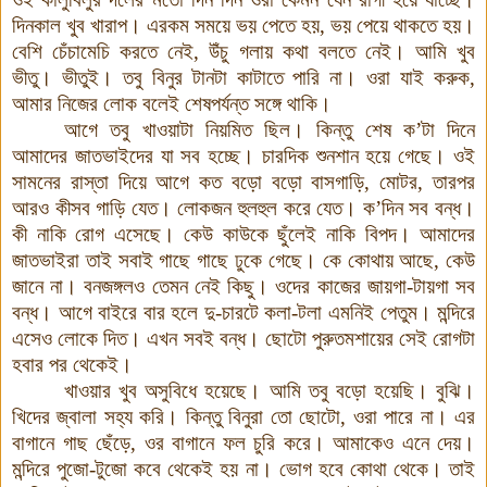
দিনকাল
খুব
খারাপ
।
এরকম
সময়ে
ভয়
পেতে
হয়
,
ভয়
পেয়ে
থাকতে
হয়
।
বেশি
চেঁচামেচি
করতে
নেই
,
উঁচু
গলায়
কথা
বলতে
নেই
।
আমি
খুব
ভীতু
।
ভীতুই
।
তবু
বিনুর
টানটা
কাটাতে
পারি
না
।
ওরা
যাই
করুক
,
আমার
নিজের
লোক
বলেই
শেষপর্যন্ত
সঙ্গে
থাকি
।
আগে
তবু
খাওয়াটা
নিয়মিত
ছিল
।
কিন্তু
শেষ ক’টা
দিনে
আমাদের
জাতভাইদের
যা
সব
হচ্ছে
।
চারদিক
শুনশান
হয়ে
গেছে
।
ওই
সামনের
রাস্তা
দিয়ে
আগে
কত
বড়ো
বড়ো
বাসগাড়ি
,
মোটর
,
তারপর
আরও
কীসব
গাড়ি
যেত
।
লোকজন
হুলহুল
করে
যেত
।
ক
’
দিন
সব
বন্ধ
।
কী
নাকি
রোগ
এসেছে
।
কেউ
কাউকে
ছুঁলেই
নাকি
বিপদ
।
আমাদের
জাতভাইরা
তাই
সবাই
গাছে
গাছে
ঢুকে
গেছে
।
কে
কোথায়
আছে
,
কেউ
জানে
না
।
বনজঙ্গলও
তেমন
নেই
কিছু
।
ওদের
কাজের
জায়গা
-
টায়গা
সব
বন্ধ
।
আগে
বাইরে
বার
হলে
দু
-
চারটে
কলা-টলা
এমনিই
পেতুম
।
মন্দিরে
এসেও
লোকে
দিত
।
এখন
সবই
বন্ধ
।
ছোটো
পুরুতমশায়ের
সেই
রোগটা
হবার
পর
থেকেই
।
খাওয়ার
খুব
অসুবিধে
হয়েছে
।
আমি
তবু
বড়ো
হয়েছি
।
বুঝি
।
খিদের
জ্বালা
সহ্য
করি
।
কিন্তু
বিনুরা
তো
ছোটো
,
ওরা
পারে
না
।
এর
বাগানে
গাছ
ছেঁড়ে
,
ওর
বাগানে
ফল
চুরি
করে
।
আমাকেও
এনে
দেয়
।
মন্দিরে
পুজো-টুজো
কবে
থেকেই
হয়
না
।
ভোগ
হবে
কোথা
থেকে
।
তাই