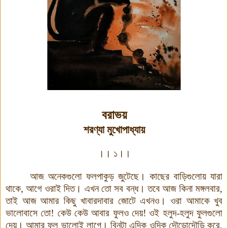
বরাভয়
শরণ্যা
মুখোপাধ্যায়
।।
১
।।
আজ
অনেকগুলো
ফলপাকুড়
জুটেছে
।
কাছের
বাড়িগুলোয়
যারা
থাকে
,
আগে
ওরাই
দিত
।
এখন
তো
সব
বন্ধ
।
তবে
আজ
কিনা
মঙ্গলবার
,
তাই
আজ
আমার
কিছু
খাবারদাবার
জোটে
এখনও
।
ওরা
আমাকে
খুব
ভালোবাসে
তো
!
কেউ
কেউ
আবার
ফুলও
দেয়
!
ওই
হলুদ
-
হলুদ
ফুলগুলো
দেয়
।
আমার
ফুল
ভালোই
লাগে
।
বিনুটা
এদিক
ওদিক
দৌড়োদৌড়ি
করে
,