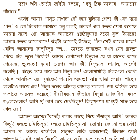
হঠাৎ
শুনি
ছোটো
ভাইটা
বলছে,
“
হনু
ঠিক
আসবে
!
আমাদের
বাঁচাতে
!”
শুনেই
আমার
শান্ত
মাথাটা
বোঁ
করে
ঘুলিয়ে
গেল
!
কী
যেন
হয়ে
গেল
!
ও তো
চিরকাল আমাকে হনু বলেই ডাকত
!
ওরা
কত্ত
খেলা
করেছে
আমার
সঙ্গে
!
ওরা
আমাকে
আমাদের
গুরুঠাকুরের
মতো
ফুল
দিয়েছে
!
আমায়
কত্ত
ভালোবাসে
!
ঝড়টা
ভালোই
উঠেছে
!
ঠিক
সেই
রাতের
মতো
!
যেদিন
আমাদের
কালুবিলুর
দল
…
ভাবতে
ভাবতেই
কখন
যেন
রাস্তা
থেকে
ঢিল
তুলে
নিয়েছি
!
আমার
দেখাদেখি
বিনুরাও
যে
যা
হাতের
কাছে
পেয়েছে
,
তুলেছে
!
ব্যস
!
তারপর
আর
কী
!
বিনুগুলো
দামাল
,
আগেই
বলেছি
।
ঝড়ের
সঙ্গে
বাজ
আর
বিনুর
দল
!
এলোপাথাড়ি
ঢিলগুলো
কোথা
থেকে
আসছিল
ওরা
বুঝতেই
পারেনি
শুরুতে
!
আর
ভাঙা
পেয়ারা
গাছের
ডালটাও
কাজে
এল
!
বিনুর
দলের
আঁচড়ে
কামড়ে
ততক্ষণ
ওরা
অস্থির
হয়ে
পালাতে
আরম্ভ
করেছে
!
বীরবিক্রমে
কীভাবে
বিনুরা
মোকাবিলা
করল
গুণ্ডাগুলোর
!
আমি
দু’চোখ
ভরে
দেখছিলুম
!
কিছুক্ষণের
মধ্যেই সাফ
হয়ে
গেল
ওরা
!
আস্তে
আস্তে
বৈদেহী মায়ের
কাছে
গিয়ে
দাঁড়ালুম আমি
!
অনেক
কিছুই
বলতে
চাইছিলুম
!
বলতে
চাইছিলুম
মা
,
তোমার
কোনো
ভয়
নেই
!
আমার
মা
আমায়
বলেছিল
,
মানুষরা
নাকি
আমাদেরই
কীরকম
জানি
জাতভাই
!
সেই
কোন
বিদেশি
সাহেব
নাকি
বলে
গেছে
!
আমি
তা
মানি
!