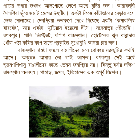
পাতার ডগায় তখনও আলগোছে লেগে আছে বৃষ্টির জল। আরাবল্লী
শৈলশিরা ছুঁয়ে জমাট মেঘের উষ্ণীষ। একটা ফিঙে কাঁটাতারের বেড়ায় বসে
লেজ দোলাচ্ছে। দেবপ্রিয়া ততক্ষণে দেখে নিয়েছে একটা ‘কপারস্মিথ
বারবেট’, আর একটা ‘ইন্ডিয়ান ইয়েলো টীট’
।
সবেমাত্র পৌঁছেছি।
রণকপুর। পালি ডিস্ট্রিক্ট, দক্ষিণ রাজস্থান। হোটেলের ঝুল বারান্দায়
ধোঁয়া ওঠা কফির কাপ হাতে প্রকৃতির মুখোমুখি আমরা চার জন।
রাজস্থান নামটা শুনলে বাঙালীদের মনে বোধহয় মরুভূমির কথাই
আসে। অন্ততঃ আমার তো তাই আসত
।
রণকপুর সেই অর্থে
ভ্রমণপিপাসু বাঙালীদের কাছে তেমন জনপ্রিয় নয়। কিন্তু বর্ষায় দক্ষিণ
রাজস্থান অনবদ্য। পাহাড়, জঙ্গল, ইতিহাসের এক অপূর্ব মিশেল।