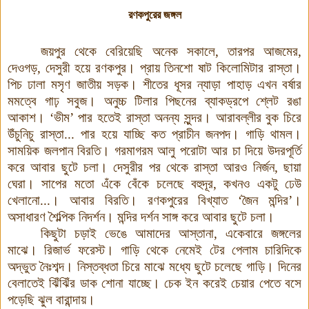
রণকপুরের জঙ্গল
জয়পুর থেকে বেরিয়েছি অনেক সকালে, তারপর আজমের,
দেওগড়, দেসুরী হয়ে রণকপুর। প্রায় তিনশো ষাট কিলোমিটার রাস্তা
।
পিচ ঢালা মসৃণ জাতীয় সড়ক। শীতের ধূসর ন্যাড়া পাহাড় এখন বর্ষার
মমত্বে গাঢ় সবুজ
।
অনুচ্চ টিলার পিছনের ব্যাকড্রপে শ্লেট রঙা
আকাশ। ‘ভীম’ পার হতেই রাস্তা অনন্য সুন্দর। আরাবল্লীর বুক চিরে
উঁচুনিচু রাস্তা... পার হয়ে যাচ্ছি কত প্রাচীন জনপদ। গাড়ি থামল।
সাময়িক জলপান বিরতি। গরমাগরম আলু পরোটা আর চা দিয়ে উদরপূর্তি
করে আবার ছুটে চলা
।
দেসুরীর পর থেকে রাস্তা আরও নির্জন, ছায়া
ঘেরা
।
সাপের মতো এঁকে বেঁকে চলেছে বহুদূর, কখনও একটু ঢেউ
খেলানো...
।
আবার বিরতি। রণকপুরের বিখ্যাত ‘জৈন মন্দির’
।
অসাধারণ শৈল্পিক নিদর্শন। মন্দির দর্শন সাঙ্গ করে আবার ছুটে চলা।
কিছুটা চড়াই ভেঙে আমাদের আস্তানা, একেবারে জঙ্গলের
মাঝে। রিজার্ভ ফরেস্ট। গাড়ি থেকে নেমেই টের পেলাম চারিদিকে
অদ্ভুত নৈঃশব্দ। নিস্তব্ধতা চিরে মাঝে মধ্যে ছুটে চলেছে গাড়ি
।
দিনের
বেলাতেই ঝিঁঝিঁর ডাক শোনা যাচ্ছে। চেক ইন করেই চেয়ার পেতে বসে
পড়েছি ঝুল বারান্দায়।