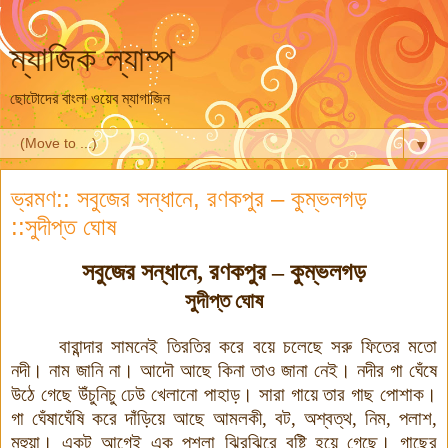
ম্যাজিক ল্যাম্প
ছোটোদের বাংলা ওয়েব ম্যাগাজিন
▼
ভ্রমণ:: সবুজের সন্ধানে, রণকপুর – কুম্ভলগড়
::সুদীপ্ত ঘোষ
সবুজের সন্ধানে, রণকপুর – কুম্ভলগড়
সুদীপ্ত ঘোষ
বারান্দার সামনেই তিরতির করে বয়ে চলেছে সরু ফিতের মতো
নদী। নাম জানি না। আদৌ আছে কিনা তাও জানা নেই। নদীর গা ঘেঁষে
উঠে গেছে উঁচুনিচু ঢেউ খেলানো পাহাড়। সারা গায়ে তার গাছ পোশাক।
গা ঘেঁষাঘেঁষি করে দাঁড়িয়ে আছে আমলকী, বট, অশ্বত্থ, নিম, পলাশ,
মহুয়া
।
একটু আগেই এক পশলা ঝিরঝিরে বৃষ্টি হয়ে গেছে। গাছের