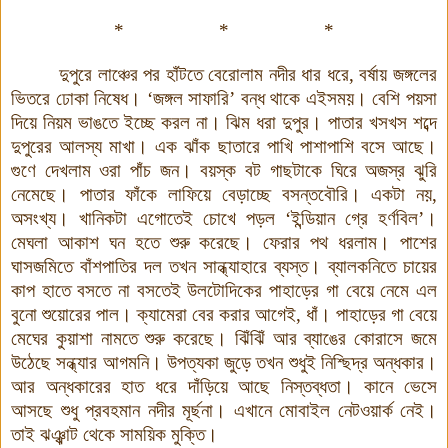
* * *
দুপুরে লাঞ্চের পর হাঁটতে বেরোলাম নদীর ধার ধরে, বর্ষায় জঙ্গলের
ভিতরে ঢোকা নিষেধ। ‘জঙ্গল সাফারি’ বন্ধ থাকে এইসময়। বেশি পয়সা
দিয়ে নিয়ম ভাঙতে ইচ্ছে করল না। ঝিম ধরা দুপুর। পাতার খসখস শব্দে
দুপুরের আলস্য মাখা। এক ঝাঁক ছাতারে পাখি পাশাপাশি বসে আছে।
গুণে দেখলাম ওরা পাঁচ জন। বয়স্ক বট গাছটাকে ঘিরে অজস্র ঝুরি
নেমেছে। পাতার ফাঁকে লাফিয়ে বেড়াচ্ছে বসন্তবৌরি
।
একটা নয়,
অসংখ্য। খানিকটা এগোতেই চোখে পড়ল ‘ইন্ডিয়ান গ্রে হর্ণবিল’
।
মেঘলা আকাশ ঘন হতে শুরু করেছে। ফেরার পথ ধরলাম। পাশের
ঘাসজমিতে বাঁশপাতির দল তখন সান্ধ্যাহারে ব্যস্ত। ব্যালকনিতে চায়ের
কাপ হাতে বসতে না বসতেই উলটোদিকের পাহাড়ের গা বেয়ে নেমে এল
বুনো শুয়োরের পাল। ক্যামেরা বের করার আগেই, ধাঁ। পাহাড়ের গা বেয়ে
মেঘের কুয়াশা নামতে শুরু করেছে। ঝিঁঝিঁ আর ব্যাঙের কোরাসে জমে
উঠেছে সন্ধ্যার আগমনি
।
উপত্যকা জুড়ে তখন শুধুই নিশ্ছিদ্র অন্ধকার।
আর অন্ধকারের হাত ধরে দাঁড়িয়ে আছে নিস্তব্ধতা। কানে ভেসে
আসছে শুধু প্রবহমান নদীর মূর্ছনা। এখানে মোবাইল নেটওয়ার্ক নেই।
তাই ঝঞ্ঝাট থেকে সাময়িক মুক্তি।