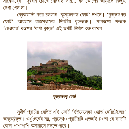
মাঝেমধ্যে। দূরবীন চোখে খোঁজাই সার... ঘন ঝোপের আড়ালে কিছুই
দেখা গেল না।
ব্রেকফাস্ট করে চললাম ‘কুম্ভলগড় ফোর্ট’ দর্শনে। ‘কুম্ভলগড়
ফোর্ট’ আয়তনে রাজস্থানের দ্বিতীয় বৃহত্তম। পনেরশো শতকে
‘মেওয়ার’ বংশের ‘রাণা কুম্ভ’ এই দুর্গটি নির্মাণ শুরু করেন।
কুম্ভলগড় ফোর্ট
সুদীর্ঘ প্রাচীর বেষ্টিত এই ফোর্ট ‘ইউনেস্কো ওয়ার্ল্ড হেরিটেজের’
অন্তর্ভুক্ত। শুধু দৈর্ঘ্যে নয়, প্রস্থেও প্রাচীরটি এতটাই চওড়া যে সাতটি
ঘোড়া পাশাপাশি অনায়াসে চলতে পারে।