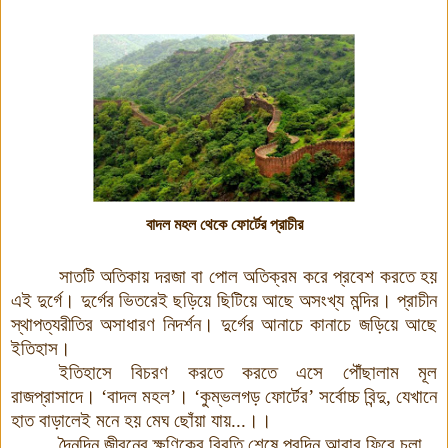
বাদল মহল থেকে ফোর্টের প্রাচীর
সাতটি অতিকায় দরজা বা পোল অতিক্রম করে প্রবেশ করতে হয়
এই দুর্গে। দুর্গের ভিতরেই ছড়িয়ে ছিটিয়ে আছে অসংখ্য মন্দির। প্রাচীন
স্থাপত্যরীতির অসাধারণ নিদর্শন। দুর্গের আনাচে কানাচে জড়িয়ে আছে
ইতিহাস।
ইতিহাসে বিচরণ করতে করতে এসে পৌঁছালাম মূল
রাজপ্রাসাদে। ‘বাদল মহল’। ‘কুম্ভলগড় ফোর্টের’ সর্বোচ্চ বিন্দু, যেখানে
হাত বাড়ালেই মনে হয় মেঘ ছোঁয়া যায়...
।।
দৈনন্দিন জীবনের ক্ষণিকের বিরতি শেষে পরদিন আবার ফিরে চলা...