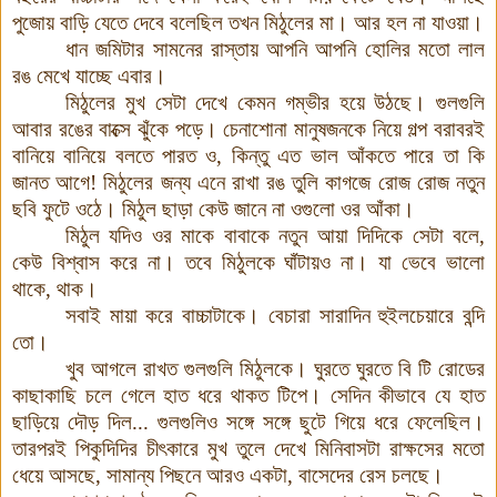
পুজোয় বাড়ি যেতে দেবে বলেছিল তখন মিঠুলের মা। আর হল না যাওয়া।
ধান জমিটার সামনের রাস্তায় আপনি আপনি হোলির মতো লাল
রঙ মেখে যাচ্ছে এবার।
মিঠুলের মুখ সেটা দেখে কেমন গম্ভীর হয়ে উঠছে
।
গুলগুলি
আবার রঙের বাক্সে ঝুঁকে পড়ে
।
চেনাশোনা মানুষজনকে নিয়ে গল্প বরাবরই
বানিয়ে বানিয়ে বলতে পারত ও, কিন্তু এত ভাল আঁকতে পারে তা কি
জানত আগে! মিঠুলের জন্য এনে রাখা রঙ তুলি কাগজে রোজ রোজ নতুন
ছবি ফুটে ওঠে। মিঠুল ছাড়া কেউ জানে না ওগুলো ওর আঁকা।
মিঠুল যদিও ওর মাকে বাবাকে নতুন আয়া দিদিকে সেটা বলে,
কেউ বিশ্বাস করে না। তবে মিঠুলকে ঘাঁটায়ও না। যা ভেবে ভালো
থাকে, থাক
।
সবাই মায়া করে বাচ্চাটাকে। বেচারা সারাদিন হুইলচেয়ারে বন্দি
তো।
খুব আগলে রাখত গুলগুলি মিঠুলকে। ঘুরতে ঘুরতে বি টি রোডের
কাছাকাছি চলে গেলে হাত ধরে থাকত টিপে। সেদিন কীভাবে যে হাত
ছাড়িয়ে দৌড় দিল... গুলগুলিও সঙ্গে সঙ্গে ছুটে গিয়ে ধরে ফেলেছিল।
তারপরই পিকুদিদির চীৎকারে মুখ তুলে দেখে মিনিবাসটা রাক্ষসের মতো
ধেয়ে আসছে, সামান্য পিছনে আরও একটা, বাসেদের রেস চলছে।