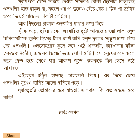
প্রাণপণে ঠেলে সরিয়ে দেওয়া সত্ত্বেও বোকা ছেলেটা কিছুতেই
গুলগুলির হাত ছাড়ল না, নইলে ওর পা দুটোও বেঁচে যেত। ঠিক পা দুটোর
ওপর দিয়েই সামনের চাকাটা গেছিল।
আর পিছনের চাকাটা গুলগুলির মাথার উপর দিয়ে।
ঝুঁকে পড়ে, ছবির মধ্যে অবধারিত ছুটে আসতে চাওয়া লাল হলুদ
মিনিবাসটাকে তুলির হিংস্র টানে রাশি রাশি হলুদ ফুলের স্তূপে চাপা দিয়ে
দেয় গুলগুলি। গুলমোহরের ফুলে ভরে ওঠে ধানজমি, কারখানার ফাঁকা
তকতকে উঠোন, জঙ্গলের ভিজে ভিজে সোঁদা মাটি। সে হলুদের রেশ জলে
জলে ফেড হয়ে মেখে যায় আকাশ জুড়ে, ঝকঝকে দিন হেসে ওঠে
আবারও।
এইত্তো মিঠুল হাসছে, হাততালি দিয়ে। ওর দিকে চেয়ে
গুলগুলির মুখেও হাসির আলো
ছড়িয়ে পড়ে।
ধ্যাত্তেরি তোমাদের মরে যাওয়া! ভালবাসা কি অত সহজে মরে
নাকি!
_____
ছবিঃ লেখক
Share