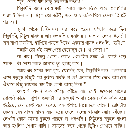
“চুপ্‌! কেঁদে যদি কিছু হত কাজ কখনও!”
পিকুদিদি এমন বোম-ফাটা গলায় ধমক দিতে পারে গুলগুলির
ধারণাই ছিল না। মিঠুল তো বটেই, ভয়ে ও-ও ঢোঁক গিলে ফেলল তিনটে
পর পর।
ব্যাগ থেকে টিফিনবাক্স বার করে ওদের দু’ভাগ করে দিল
পিকুদিদি, মিঠুল বাক্সটায় আর গুলগুলি ঢাকনাটায়। ঝাল না দেওয়া টমেটো
সস মাখা চাউমিন, ঝাঁপিয়ে পড়তে গিয়েও একবার থামল গুলগুলি, “তুমি?”
“আমি তো এই ভাত খেয়ে বেরোলুম রে। খা তোরা।”
তা খায়। কিন্তু খেতে খেতেও গুলগুলির মনটা ঐ বোর্ডে পড়ে
থাকে। কী লেখা আছে জানতে খুব ইচ্ছে করে।
প্রায় ওর মনের কথা বুঝে ফেলেই যেন
,
পিকুদিদি বলে
, “
কোথায়
এসে পড়লুম কিছুই তো বুঝতে পারছি না রে
!
একবার গিয়ে দেখে আয় তো
ঐখানে কিছু জায়গার নাম-টাম লেখা আছে কিনা
!”
গুলগুলি অমনি এক দৌড়ে পৌঁছে যায় সেই জঙ্গলের পাশের
বোর্ডের কাছে
।
ঝুপসি জঙ্গলটা এর মধ্যেই আবার কেমন ফাঁকা ফাঁকা হয়ে
উঠেছে
,
যেন কেউ এসে যথেচ্ছ গাছ উপড়ে নিয়ে চলে গেছে
।
রোদটাও
কেমন যেন মাখন মাখন নরম হয়ে গেছে ওদের খাওয়াদাওয়ার ফাঁকে
।
লেখাটা কোন ভাষায় বুঝতে পারছে না গুলগুলি
।
মিঠুলের স্কুলে বাংলা
আর ইংলিশ শেখায় খালি
।
সামনের বছর থেকে হিন্দিও শেখাবে নাকি
।