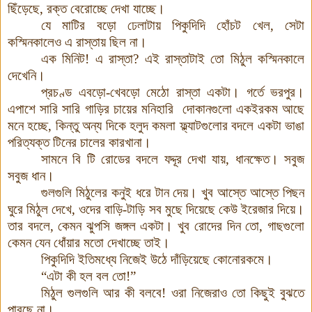
ছিঁড়েছে
,
রক্ত বেরোচ্ছে দেখা যাচ্ছে
।
যে মাটির বড়ো ঢেলাটায় পিকুদিদি হোঁচট খেল, সেটা
কস্মিনকালেও এ রাস্তায় ছিল না।
এক মিনিট! এ রাস্তা? এই রাস্তাটাই তো মিঠুল কস্মিনকালে
দেখেনি।
প্রচণ্ড এবড়ো-খেবড়ো মেঠো রাস্তা একটা। গর্তে ভরপুর।
এপাশে সারি সারি গাড়ির চায়ের মনিহারি দোকানগুলো একইরকম আছে
মনে হচ্ছে, কিন্তু অন্য দিকে হলুদ কমলা ফ্ল্যাটগুলোর বদলে একটা ভাঙা
পরিত্যক্ত টিনের চালের কারখানা।
সামনে বি টি রোডের বদলে যদ্দূর দেখা যায়, ধানক্ষেত। সবুজ
সবুজ ধান।
গুলগুলি মিঠুলের কনুই ধরে টান দেয়। খুব আস্তে আস্তে পিছন
ঘুরে মিঠুল দেখে, ওদের বাড়ি-টাড়ি সব মুছে দিয়েছে কেউ ইরেজার দিয়ে।
তার বদলে, কেমন ঝুপসি জঙ্গল একটা। খুব রোদের দিন তো, গাছগুলো
কেমন যেন ধোঁয়ার মতো দেখাচ্ছে তাই।
পিকুদিদি ইতিমধ্যে নিজেই উঠে দাঁড়িয়েছে কোনোরকমে।
“এটা কী হল বল তো!”
মিঠুল গুলগুলি আর কী বলবে! ওরা নিজেরাও তো কিছুই বুঝতে
পারছে না।