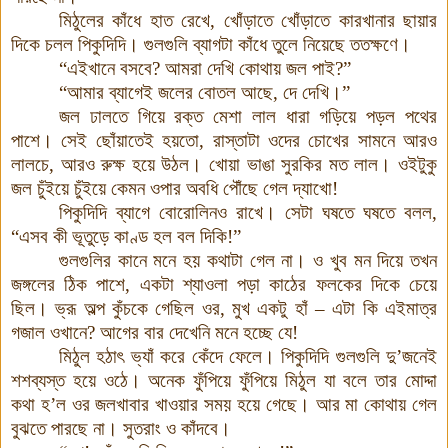
মিঠুলের কাঁধে হাত রেখে, খোঁড়াতে খোঁড়াতে কারখানার ছায়ার
দিকে চলল পিকুদিদি। গুলগুলি ব্যাগটা কাঁধে তুলে নিয়েছে ততক্ষণে।
“এইখানে বসবে? আমরা দেখি কোথায় জল পাই?”
“আমার ব্যাগেই জলের বোতল আছে, দে দেখি।”
জল ঢালতে গিয়ে রক্ত মেশা লাল ধারা গড়িয়ে পড়ল পথের
পাশে। সেই ছোঁয়াতেই হয়তো, রাস্তাটা ওদের চোখের সামনে আরও
লালচে, আরও রুক্ষ হয়ে উঠল। খোয়া ভাঙা সুরকির মত লাল। ওইটুকু
জল চুঁইয়ে চুঁইয়ে কেমন ওপার অবধি পৌঁছে গেল দ্যাখো!
পিকুদিদি ব্যাগে বোরোলিনও রাখে। সেটা ঘষতে ঘষতে বলল,
“এসব কী ভূতুড়ে কাণ্ড হল বল দিকি!”
গুলগুলির কানে মনে হয় কথাটা গেল না। ও খুব মন দিয়ে তখন
জঙ্গলের ঠিক পাশে, একটা শ্যাওলা পড়া কাঠের ফলকের দিকে চেয়ে
ছিল। ভ্রূ অল্প কুঁচকে গেছিল ওর, মুখ একটু হাঁ – এটা কি এইমাত্র
গজাল ওখানে? আগের বার দেখেনি মনে হচ্ছে যে!
মিঠুল হঠাৎ ভ্যাঁ করে কেঁদে ফেলে। পিকুদিদি গুলগুলি দু’জনেই
শশব্যস্ত হয়ে ওঠে। অনেক ফুঁপিয়ে ফুঁপিয়ে মিঠুল যা বলে তার মোদ্দা
কথা হ’ল ওর জলখাবার খাওয়ার সময় হয়ে গেছে। আর মা কোথায় গেল
বুঝতে পারছে না। সুতরাং ও কাঁদবে।