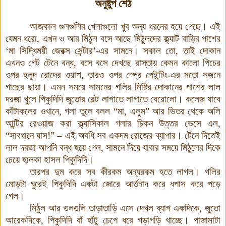
অনুষ্টুপ শেঠ
আজকাল গুলগুলির খেলাগুলো খুব অন্য ধরনের হয়ে গেছে
।
এই
যেমন ধরো
,
এখন ও আর মিঠুল বসে আছে মিঠুলদের ফ্ল্যাট বাড়ির পাশের
‘
মা সিদ্ধিময়ী জেরক্স সেন্টার
’
-এর সামনে। সকাল তো, তাই দোকান
এখনও গেট টেনে বন্ধ
,
বসে বসে দেখছে রাস্তায় কেমন কালো পিচের
ওপর হলুদ রোদের ওয়াশ
,
তারও ওপর স্প্রে পেইন্টিং-এর মতো সজনে
গাছের ছায়া
।
এমন সময়ে সামনের গলির মিষ্টির দোকানের পাশের লাল
দরজা খুলে পিকুদিদি জুতোর বেল্ট লাগাতে লাগাতে বেরোলো
।
কলেজ যাবে
কাঁটাকলের ওখানে
,
গলা তুলে বলল
“
মা
,
এলুম
”
আর ভিতর থেকে অলি
আন্টির রেওয়াজ করা ক্ল্যাসিকাল গলার চিকন উত্তর ভেসে এল
,
“
সাবধানে যাস
!” –
এই অবধি সব একদম রোজের ব্যাপার
।
টেনে দিতেই
লাল দরজা আপনি বন্ধ হয়ে গেল
,
সামনে দিয়ে যাবার সময়ে মিঠুলের দিকে
চেয়ে হালকা হাসল পিকুদিদি
।
তারপর দুম করে সব কীরকম অন্যরকম হতে লাগল
।
গলির
মোড়টা ঘুরেই পিকুদিদি একটা জোরে আর্তনাদ করে ধপাস করে পড়ে
গেল
।
মিঠুল আর গুলগুলি তাড়াতাড়ি এসে দেখল ব্যাগ একদিকে
,
জুতো
আরেকদিকে
,
পিকুদিদি বাঁ হাঁটু চেপে ধরে গড়াগড়ি খাচ্ছে
।
পাজামাটা