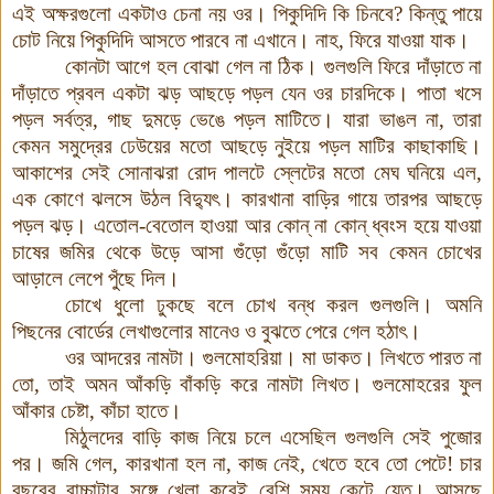
এই অক্ষরগুলো একটাও চেনা নয় ওর
।
পিকুদিদি কি চিনবে
?
কিন্তু পায়ে
চোট নিয়ে পিকুদিদি আসতে পারবে না এখানে
।
নাহ
,
ফিরে যাওয়া যাক
।
কোনটা আগে হল বোঝা গেল না ঠিক
।
গুলগুলি ফিরে দাঁড়াতে না
দাঁড়াতে প্রবল একটা ঝড় আছড়ে পড়ল যেন ওর চারদিকে
।
পাতা খসে
পড়ল সর্বত্র
,
গাছ দুমড়ে ভেঙে পড়ল মাটিতে
।
যারা ভাঙল না
,
তারা
কেমন সমুদ্রের ঢেউয়ের মতো আছড়ে নুইয়ে পড়ল মাটির কাছাকাছি
।
আকাশের সেই সোনাঝরা রোদ পালটে স্লেটের মতো মেঘ ঘনিয়ে এল
,
এক কোণে ঝলসে উঠল বিদ্যুৎ
।
কারখানা বাড়ির গায়ে তারপর আছড়ে
পড়ল ঝড়
।
এতোল-বেতোল হাওয়া আর কোন্
না কোন্
ধ্বংস হয়ে যাওয়া
চাষের জমির থেকে উড়ে আসা গুঁড়ো গুঁড়ো মাটি সব কেমন চোখের
আড়ালে লেপে পুঁছে দিল
।
চোখে ধুলো ঢুকছে বলে চোখ বন্ধ করল গুলগুলি। অমনি
পিছনের বোর্ডের লেখাগুলোর মানেও ও বুঝতে পেরে গেল হঠাৎ।
ওর আদরের নামটা
।
গুলমোহরিয়া। মা ডাকত। লিখতে পারত না
তো, তাই অমন আঁকড়ি বাঁকড়ি করে নামটা লিখত। গুলমোহরের ফুল
আঁকার চেষ্টা, কাঁচা হাতে।
মিঠুলদের বাড়ি কাজ নিয়ে চলে এসেছিল গুলগুলি সেই পুজোর
পর। জমি গেল, কারখানা হল না, কাজ নেই, খেতে হবে তো পেটে! চার
বছরের বাচ্চাটার সঙ্গে খেলা করেই বেশি সময় কেটে যেত। আসছে