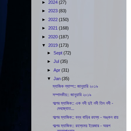
►
2024
(27)
►
2023
(83)
►
2022
(150)
►
2021
(168)
►
2020
(187)
▼
2019
(173)
►
Sept
(72)
►
Jul
(35)
►
Apr
(31)
▼
Jan
(35)
ম্যাজিক ল্যাম্প:: জানুয়ারি ২০১৯
সম্পাদকীয়:: জানুয়ারি ২০১৯
গল্পের ম্যাজিক:: এক নদী দুই নদী তিন নদী -
দেবজ্যোত...
গল্পের ম্যাজিক:: বন্ধ বাড়ির রহস্য - অঙ্কন রায়
গল্পের ম্যাজিক:: রহস্যময় ইরেজার - অরূপ
বন্দ্যোপাধ্যায়