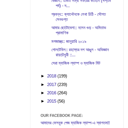
বিজ্ঞান:: একটা লম্বা সফরের কাহিনি (সপ্তম
পর্ব) - দ...
প্রবন্ধ:: ক্যাপ্টেনকে লেখা চিঠি - সৌগত
সেনগুপ্ত
আমার ছোটোবেলা:: নলেন গুড় - অমিতাভ
প্রামাণিক
মগজাস্ত্র:: জানুয়ারি ২০১৯
গোলটেবিল:: রহস্যের দশ আঙুল - অভিজ্ঞান
রায়চৌধুরী ::...
সেরা ম্যাজিক ল্যাম্প ও ম্যাজিক মিট
►
2018
(199)
►
2017
(239)
►
2016
(264)
►
2015
(56)
OUR FACEBOOK PAGE:
আমাদের ফেসবুক পেজ ম্যাজিক ল্যাম্প-এ স্বাগতম!!