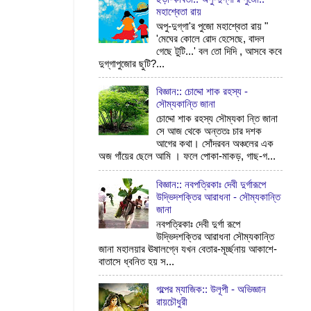
মহাশ্বেতা রায়
অপু-দুগ্‌গা'র পুজো মহাশ্বেতা রায় "
'মেঘের কোলে রোদ হেসেছে, বাদল
গেছে টুটি...' বল তো দিদি , আসবে কবে
দুগ্‌গাপুজোর ছুটি?...
বিজ্ঞান:: চোদ্দো শাক রহস্য -
সৌম্যকান্তি জানা
চোদ্দো শাক রহস্য সৌম্যকা ন্তি জানা
সে আজ থেকে অন্ততঃ চার দশক
আগের কথা। সোঁদরবন অঞ্চলের এক
অজ গাঁয়ের ছেলে আমি । ফলে পোকা-মাকড়, গাছ-গ...
বিজ্ঞান:: নবপত্রিকাঃ দেবী দুর্গারূপে
উদ্ভিদশক্তির আরাধনা - সৌম্যকান্তি
জানা
নবপত্রিকাঃ দেবী দুর্গা রূপে
উদ্ভিদশক্তির আরাধনা সৌম্যকান্তি
জানা মহালয়ার ঊষালগ্নে যখন বেতার-মূর্চ্ছনায় আকাশে-
বাতাসে ধ্বনিত হয় স...
গল্পের ম্যাজিক:: উলূপী - অভিজ্ঞান
রায়চৌধুরী