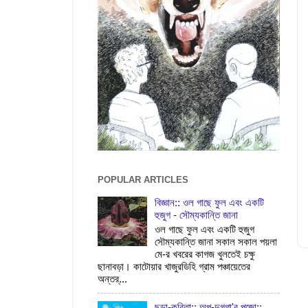
POPULAR ARTICLES
বিজ্ঞান:: ওল গাছে ফুল এবং একটি
হুজুগ - সৌম্যকান্তি জানা
ওল গাছে ফুল এবং একটি হুজুগ
সৌম্যকান্তি জানা সকাল সকাল পয়লা
মে-র খবরের কাগজ খুলতেই চক্ষু
ছানাবড়া। কাটোয়ার খাজুরডিহি গ্রাম পঞ্চায়েতের
অন্তর্...
ছড়া-কবিতা:: অপু-দুগ্‌গা'র পুজো::