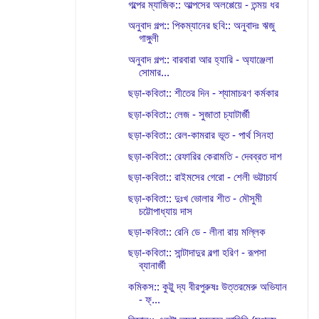
গল্পের ম্যাজিক:: আল্পসের অলপ্পেয়ে - তন্ময় ধর
অনুবাদ গল্প:: পিকম্যানের ছবি:: অনুবাদঃ ঋজু
গাঙ্গুলী
অনুবাদ গল্প:: বারবারা আর হ্যারি - অ্যাঞ্জেলা
সোমার...
ছড়া-কবিতা:: শীতের দিন - শ্যামাচরণ কর্মকার
ছড়া-কবিতা:: লেজ - সুজাতা চ্যাটার্জী
ছড়া-কবিতা:: রেল-কামরার ভূত - পার্থ সিনহা
ছড়া-কবিতা:: রেফারির কেরামতি - দেবব্রত দাশ
ছড়া-কবিতা:: রাইমসের গেরো - শেলী ভট্টাচার্য
ছড়া-কবিতা:: দুঃখ ভোলার শীত - মৌসুমী
চট্টোপাধ্যায় দাস
ছড়া-কবিতা:: রেনি ডে - লীনা রায় মল্লিক
ছড়া-কবিতা:: সান্টাদাদুর বল্গা হরিণ - রূপসা
ব্যানার্জী
কমিকস:: কুট্টু দ্য বীরপুরুষঃ উত্তরমেরু অভিযান
- ফ্...