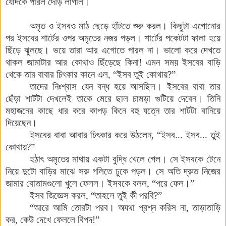
যেদিকে
পারল
দৌড়
লাগাল
।
অমৃত
ও
ইসবও
মাঠ
ছেড়ে
হাঁটতে
শুরু
করল
।
কিছুটা
এগোনোর
পর
ইসবের
শার্টের
ওপর
অমৃতের
নজর
পড়ল
।
শার্টের
পকেটটা
ফালা
হয়ে
ছিঁড়ে
ঝুলছে
।
ভয়ে
তারা
আর
এগোতে
পারল
না
।
ভালো
করে
দেখতে
থাকল
জামাটার
আর
কোথাও
ছিঁড়েছে
কিনা
!
এমন
সময়
ইসবের
বাড়ি
থেকে
তার
বাবার
চিৎকার
কানে
এল
,
“ইসব
তুই
কোথায়
?
”
তাদের
নিঃশ্বাস
যেন
বন্ধ
হয়ে
আসছিল
।
ইসবের
বাবা
তার
ছেঁড়া
শার্টটা
দেখলেই
তাকে
মেরে
ছাল
চামড়া
গুটিয়ে
দেবেন
।
তিনি
মহাজনের
কাছে
ধার
করে
কাপড়
কিনে
বহু
যত্নে
তার
শার্টটা
বানিয়ে
দিয়েছেন
।
ইসবের
বাবা
আবার
চিৎকার
করে
উঠলেন
,
“ইসব
...
ইসব
...
তুই
কোথায়
?
”
হঠাৎ
অমৃতের
মাথায়
একটা
বুদ্ধি
খেলে
গেল
।
সে
ইসবকে
টেনে
নিয়ে
দুটো
বাড়ির
মাঝে
সরু
গলিতে
ঢুকে
পড়ল
।
সে
অতি
দ্রুত
নিজের
জামার
বোতামগুলো
খুলে
ফেলল
।
ইসবকে
বলল
,
“পরে
ফেল
।
”
ইসব
জিজ্ঞেস
করল
,
“তাহলে
তুই
কী
পরবি
?
”
“আরে
আমি
তোরটা
পরব
।
অযথা
প্রশ্ন
করিস না
,
তাড়াতাড়ি
কর
,
কেউ
দেখে
ফেললে
বিপদ
!
”