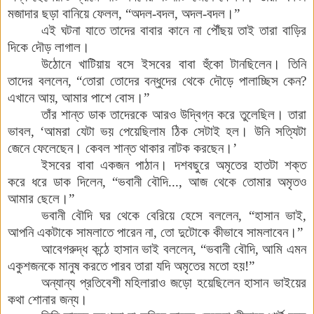
মজাদার
ছড়া
বানিয়ে
ফেলল
,
“অদল
-
বদল
,
অদল
-
বদল
।
”
এই
ঘটনা
যাতে
তাদের
বাবার
কানে
না
পৌঁছয়
তাই
তারা
বাড়ির
দিকে
দৌড়
লাগাল
।
উঠোনে
খাটিয়ায়
বসে
ইসবের
বাবা
হুঁকো
টানছিলেন
।
তিনি
তাদের
বললেন
,
“তোরা
তোদের
বন্ধুদের
থেকে
দৌড়ে
পালাচ্ছিস
কেন
?
এখানে
আয়
,
আমার
পাশে
বোস
।
”
তাঁর
শান্ত
ডাক
তাদেরকে
আরও
উদ্বিগ্ন
করে
তুলেছিল
।
তারা
ভাবল
,
‘আমরা
যেটা
ভয়
পেয়েছিলাম
ঠিক
সেটাই
হল
।
উনি
সত্যিটা
জেনে
ফেলেছেন
।
কেবল
শান্ত
থাকার
নাটক
করছেন
।
’
ইসবের
বাবা
একজন
পাঠান
।
দশবছুরে
অমৃতের
হাতটা
শক্ত
করে
ধরে
ডাক
দিলেন
,
“ভবানী
বৌদি
...,
আজ
থেকে
তোমার
অমৃতও
আমার
ছেলে
।
”
ভবানী
বৌদি
ঘর
থেকে
বেরিয়ে
হেসে
বললেন
,
“হাসান
ভাই
,
আপনি
একটাকে
সামলাতে
পারেন
না
,
তো
দুটোকে
কীভাবে
সামলাবেন
।
”
আবেগরুদ্ধ
কন্ঠে
হাসান
ভাই
বললেন
,
“ভবানী
বৌদি
,
আমি
এমন
একুশজনকে
মানুষ
করতে
পারব
তারা
যদি
অমৃতের
মতো
হয়
!
”
অন্যান্য
প্রতিবেশী
মহিলারাও
জড়ো
হয়েছিলেন
হাসান
ভাইয়ের
কথা
শোনার
জন্য
।