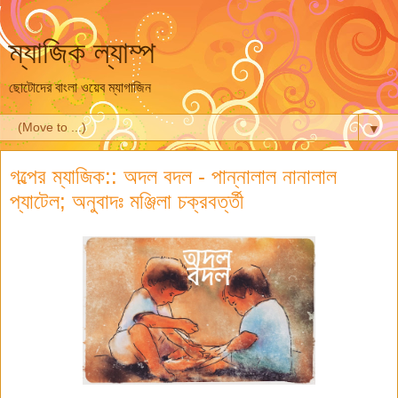
ম্যাজিক ল্যাম্প
ছোটোদের বাংলা ওয়েব ম্যাগাজিন
▼
গল্পের ম্যাজিক:: অদল বদল - পান্নালাল নানালাল
প্যাটেল; অনুবাদঃ মঞ্জিলা চক্রবর্ত্তী