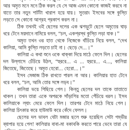
আর
অমৃত
মনে
মনে
ঠিক
করল
যে
সে
আজ
এমন
কোনো
কাজই
করবে
না
যাতে
তার
নতুন
শার্টটা
খারাপ
হয়ে
যায়
।
সুতরাং
ইসবের
সঙ্গে
কুস্তি
লড়তে
সে
কোনো
আগ্রহ
প্রকাশ
করল
না
।
ঠিক
তখনই
ওই
ছেলের
দলের
এক
ঝগড়ুটে
ছেলে
অমৃতের
ঘাড়
ধরে
টেনে
ময়দানে
নামিয়ে
বলল
,
“চল
,
একপ্রস্থ
কুস্তি
লড়া
যাক
।
”
অমৃত
তখন
ওর
হাত
থেকে
নিজেকে
বাঁচিয়ে
নিয়ে
বলল
,
“দেখ
কালিয়া
,
আমি
কুস্তি
লড়তে
চাই
না
।
ছেড়ে
দে
...
।
”
কালিয়া
এ কথা
শুনে
ওকে
ধাক্কা
দিয়ে
মাঠে
ফেলে
দিল
।
ছেলের
দল
উল্লাসে
চেঁচিয়ে
উঠল
,
“হুররে
...
এ
...
হুররে
...
এ
...,
কালিয়া
জিতেছে
,
জিতেছে
।
অমৃত
হেরো
...
হেরো
...
।
”
ইসব
মেজাজ
ঠিক
রাখতে
পারল
না
আর
।
কালিয়ার
হাত
টেনে
ধরে
বলল
,
“চল
,
আমি
তোর
সঙ্গে
লড়ব
।
”
কালিয়া
ভয়ে
পিছিয়ে
গেল
।
কিন্তু
ছেলের
দল
তাকে
তাতাতে
থাকল
।
তখন
তারা
একে
অপরকে
সাঁড়াশির
মতো
পেঁচিয়ে
ধরল
।
ইসব
কালিয়াকে
ল্যাং
মেরে
ফেলে
দিল
।
তারপর
টেনে
মাঠে
নিয়ে
গেল
।
কালিয়া
চিৎকার
করে
হাউমাউ
করে
কেঁদে
ফেলল
।
ছেলের
দল
ভাবল
যেটা
মজার
ছলে
শুরু
হয়েছিল
সেটা
গম্ভীর
ব্যাপার
হয়ে
গেল
!
কালিয়ার
বাবা
-
মা
বকাবকি
করতে
পারে
ভেবে
তারা
যে