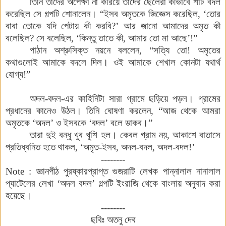
তিনি
তাদের
অপেক্ষা
না
করিয়ে
তাদের
ছেলেরা
কীভাবে
শার্ট
বদল
করেছিল
সে
গল্পটি
শোনালেন
।
“ইসব
অমৃতকে
জিজ্ঞেস
করেছিল
,
‘তোর
বাবা
তোকে
যদি
পেটায়
কী
করবি
?
’
আর
জানো
আমাদের
অমৃত
কী
বলেছিল
?
সে
বলেছিল
,
‘কিন্তু
তাতে
কী
,
আমার
তো
মা
আছে’
!
”
পাঠান
অশ্রুসিক্ত
নয়নে
বললেন
,
“সত্যি
তো
!
অমৃতের
কথাগুলোই
আমাকে
বদলে
দিল
।
ওই
আমাকে
শেখাল
কোনটা
যথার্থ
যোগ্য
!
”
অদল
-
বদল-এর
কাহিনিটা
সারা
গ্রামে
ছড়িয়ে
পড়ল
।
গ্রামের
প্রধানের
কানেও
উঠল
।
তিনি
ঘোষণা
করলেন
,
“আজ
থেকে
আমরা
অমৃতকে
‘অদল’
ও
ইসবকে
‘বদল’
বলে
ডাকব
।
”
তারা
দুই
বন্ধু
খুব
খুশি
হল
।
কেবল
গ্রাম
নয়
,
আকাশে
বাতাসে
প্রতিধ্বনিত
হতে
থাকল
,
‘অমৃত
-
ইসব
,
অদল
-
বদল
,
অদল
-
বদল
!
’
--------
Note :
জ্ঞানপীঠ
পুরষ্কারপ্রাপ্ত
গুজরাটি
লেখক
পান্নালাল
নানালাল
প্যাটেলের
লেখা
‘অদল
বদল’
গল্পটি
ইংরাজি
থেকে
বাংলায়
অনুবাদ
করা
হয়েছে
।
--------
ছবিঃ অতনু দেব