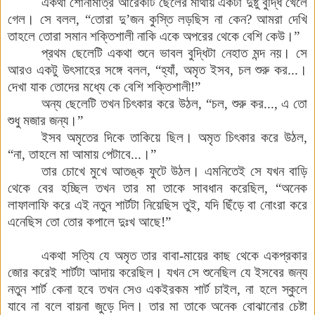
একথা
শোনামাত্র
আরেকটি
ছেলের
মাথায়
একটা
দুষ্টু
বুদ্ধি
খেলে
গেল
।
সে
বলল
,
“তোরা
দু’জন
কুস্তি
লড়ছিস
না
কেন
?
আমরা
দেখি
তাহলে
তোরা
সমান
শক্তিশালী
নাকি
একে
অপরের
থেকে
বেশি
কেউ
।
”
প্রথম
ছেলেটি
একথা
শুনে
ভাবল
বুদ্ধিটা
নেহাত
মন্দ
নয়
।
সে
আরও
একটু
উৎসাহের
সঙ্গে
বলল
,
“হ্যাঁ
,
অমৃত
ইসব,
চল
শুরু
কর
...
।
দেখা
যাক
তোদের
মধ্যে
কে
বেশি
শক্তিশালী
!
”
অন্য
ছেলেটি
তখন
চিৎকার
করে
উঠল
,
“চল
,
শুরু
কর
...,
এ তো
শুধু
মজার
জন্য
।
”
ইসব
অমৃতের
দিকে
তাকিয়ে
ছিল
।
অমৃত
চিৎকার
করে
উঠল
,
“না
,
তাহলে
মা
আমায়
পেটাবে
...
।
”
তার
চোখে
মুখে
আতঙ্ক
ফুটে
উঠল
।
এমনিতেই
সে
যখন
বাড়ি
থেকে
বের
হচ্ছিল
তখন
তার
মা
তাকে
সাবধান
করেছিল
,
“অনেক
লাফালাফি
করে
এই
নতুন
শার্টটা
নিয়েছিস
তুই
,
যদি
ছিঁড়ে
বা
নোংরা
করে
এনেছিস
তো
তোর
কপালে
দুঃখ
আছে
!
”
একথা
সত্যি
যে
অমৃত
তার
বাবা
-
মায়ের
কাছ
থেকে
একপ্রকার
জোর
করেই
শার্টটা
আদায়
করেছিল
।
যখন
সে
শুনেছিল
যে
ইসবের
জন্য
নতুন
শার্ট
কেনা
হবে
তখন
সেও
একইরকম
শার্ট
চাইল,
না
হলে
স্কুলে
যাবে
না
বলে
বায়না
জুড়ে
দিল
।
তার
মা
তাকে
অনেক
বোঝানোর
চেষ্টা