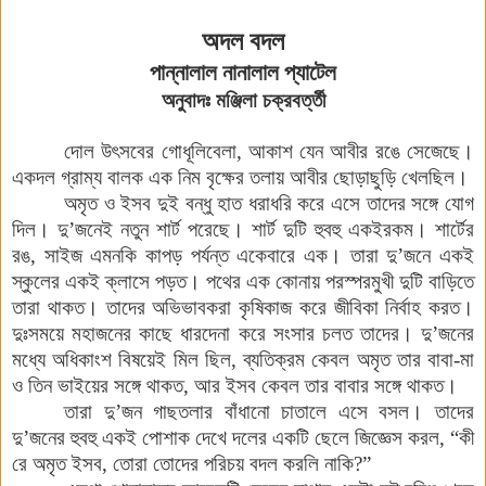
অদল
বদল
পান্নালাল
নানালাল
প্যাটেল
অনুবাদঃ
মঞ্জিলা
চক্রবর্ত্তী
দোল
উৎসবের
গোধূলিবেলা
,
আকাশ
যেন
আবীর
রঙে
সেজেছে
।
একদল
গ্রাম্য
বালক
এক
নিম
বৃক্ষের
তলায়
আবীর
ছোড়াছুড়ি
খেলছিল
।
অমৃত
ও
ইসব
দুই
বন্ধু
হাত
ধরাধরি
করে
এসে
তাদের
সঙ্গে
যোগ
দিল
।
দু’জনেই
নতুন
শার্ট
পরেছে
।
শার্ট
দুটি
হুবহু
একইরকম
।
শার্টের
রঙ
,
সাইজ
এমনকি
কাপড়
পর্যন্ত
একেবারে
এক
।
তারা
দু’জনে
একই
স্কুলের
একই
ক্লাসে
পড়ত
।
পথের
এক
কোনায়
পরস্পরমুখী
দুটি
বাড়িতে
তারা
থাকত
।
তাদের
অভিভাবকরা
কৃষিকাজ
করে
জীবিকা
নির্বাহ
করত
।
দুঃসময়ে
মহাজনের
কাছে
ধারদেনা
করে
সংসার
চলত
তাদের
।
দু’জনের
মধ্যে
অধিকাংশ
বিষয়েই
মিল
ছিল,
ব্যতিক্রম
কেবল
অমৃত
তার
বাবা
-
মা
ও
তিন
ভাইয়ের
সঙ্গে
থাকত
,
আর
ইসব
কেবল
তার
বাবার
সঙ্গে
থাকত
।
তারা
দু’জন
গাছতলার
বাঁধানো
চাতালে
এসে
বসল
।
তাদের
দু’জনের
হুবহু
একই
পোশাক
দেখে
দলের
একটি
ছেলে
জিজ্ঞেস
করল
,
“কী
রে
অমৃত
ইসব,
তোরা
তোদের
পরিচয়
বদল
করলি
নাকি
?
”