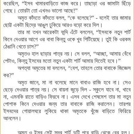
করেছিল
,
“ইসব
খামারবাড়িতে
কাজ
করে
।
তাছাড়া
ওর
জামাটা
ছিঁড়ে
গেছে
।
তোরটা
তো
এখনও
ভালো
আছে
!
”
অমৃত
কাঁদতে
কাঁদতে
বলল
,
“কে
বলেছে
?
”
-
বলেই
তার
জামার
ছোট্ট
একটা
ছিদ্রে
আঙুল
ঢুকিয়ে
আরও
বড়ো
করে
দিল
।
তার
মা
তখন
আরেকটা
ফন্দি
এঁটে
বললেন
,
“ইসবকে
নতুন
শার্ট
কিনে
দেওয়ার
আগে
ওর
বাবা
কিন্তু
ওকে খুব
পিটিয়েছে
।
তুই
কি
ওরকম
ঠেঙানি
খেতে
চাস
?
”
অমৃতও
হাল
ছাড়ার
পাত্র
নয়
।
সে
বলল
,
“আচ্ছা
,
আমায়
বেঁধে
পেটাও
,
কিন্তু
ইসবের
মতো
নতুন
একটা
শার্ট
আমায়
দিতেই
হবে
।
”
অগত্যা
অমৃতের
মা
বললেন
,
“বেশ
,
তাহলে
তোর
বাবাকে
জিজ্ঞেস
কর
?
”
অমৃত
জানে,
মা
না
বলেছে
মানে
বাবাও
রাজি
হবে
না
।
সেও
ছেড়ে
দেওয়ার
পাত্র
নয়
।
সে
বায়না
জুড়ে
দিল - স্কুলে
যাবে
না
,
খাবে
না,
এমনকি
রাতে
বাড়িও
ফিরবে
না
।
এসব
দেখে
শেষমেশ
তার
মা
নতুন
পোশাক
কিনে
দেওয়ার
জন্য
তার
বাবাকে
রাজি
করালেন
।
তারপর
ইসবদের
গোয়ালঘরে
লুকিয়ে
থাকা
অমৃতকে
খুঁজে
বাড়িতে
ফিরিয়ে
আনলেন
।
অমৃত
ও
ইসব
সেই
সুন্দর
শার্ট
দুটি
পরে
বাড়ি
থেকে
বের
হল
।