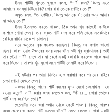
ইসব
শার্টটা
খুলতে
খুলতে
বলল
,
“শার্ট
বদল
?
কিন্তু
এতে
আমাদের
সমস্যা
মিটবে
কি
?
তোর
বাবা
তোকে
পেটাবে
তো
!
”
অমৃত
বলল
,
“তা
পেটাবে
,
কিন্তু
আমাকে
বাঁচানোর
জন্য
আমার
মা
আছে
তো
!
”
ইসব
ইতস্তত
করতে
থাকল
,
ঠিক
তখন
খুব
কাছেই
কাউকে
কাশতে
শোনা
গেল
।
তারা
দ্রুত
শার্ট
বদল
করে
গলি
থেকে
সতর্কভাবে
বেরিয়ে
বাড়ির
দিকে
পা
চালাল
।
ভয়ে
অমৃতের
বুক
ধড়ফড়
করছিল
।
কিন্তু
ওর
কপাল
ভালো
ছিল
।
কারণ
দোল
উৎসবের
সময়
এমন
ঘটনা
ঘটা
খুব
স্বাভাবিক
।
তাই
তার
ছেঁড়া
শার্টটা
দেখে
তার
মা
রেগে
একটু
বকাবকি
করলেও
তাকে
ক্ষমা
করে
দিলেন
।
তারপর
ছুঁচ
সুতো
এনে
শার্টটা
সেলাই
করে
দিলেন
।
এই
ঘটনার
পর
তারা
নির্ভয়ে
হাত
ধরাধরি
করে
গ্রামের
বাইরে
নেড়া
পোড়া
দেখতে
গেল
।
একজন
কিন্তু
তাদের
শার্ট
বদলের
দৃশ্য
দেখে
ফেলেছিল
।
সে
ওদের
আনন্দটা
মাটি
করার
জন্য
বলতে
থাকল
,
“কী রে
...
তোরা
তোদের
শার্ট
বদল
করেছিস
তো
।
”
ছেলেটির
ভয়ে
ওরা
ওখান
থেকে
কেটে
পড়ল
।
কিন্তু
তারপর
অন্য
ছেলেরাও
ক্রমে
শার্ট
বদলের
ঘটনাটি
জেনে
ফেলল
।
তারা
একটা