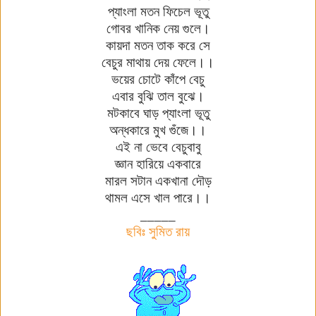
প্যাংলা
মতন
ফিচেল
ভূতু
গোবর
খানিক
নেয়
গুলে
।
কায়দা
মতন
তাক
করে
সে
বেচুর
মাথায়
দেয়
ফেলে
।।
ভয়ের
চোটে
কাঁপে
বেচু
এবার
বুঝি
তাল
বুঝে
।
মটকাবে
ঘাড়
প্যাংলা
ভূতু
অন্ধকারে
মুখ
গুঁজে
।।
এই না
ভেবে
বেচুবাবু
জ্ঞান
হারিয়ে
একবারে
মারল
সটান
একখানা
দৌড়
থামল
এসে
খাল
পারে
।।
_____
ছবিঃ সুমিত রায়