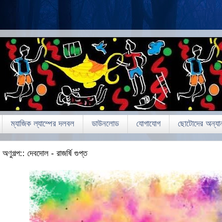
ম্যাজিক ল্যাম্পের দলবল
ডাউনলোড
যোগাযোগ
ছোটোদের অন্যান
অণুগল্প:: দেবদোল - রাজর্ষি গুপ্ত