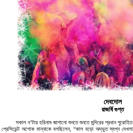
দেবদোল
রাজর্ষি গুপ্ত
সকাল ন’টায় হরিনাম জাগানো শুনতে শুনতে মন্দিরের প্রধান পুরোহিত বির
প্রেসিডেন্ট অশোক মান্নাকে বলছিলেন
, “
কাল বড়ো অদ্ভুত স্বপ্ন দেখল