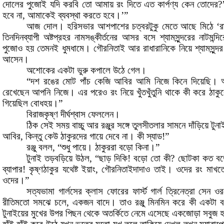
দোলের পুজোই যদি করবি তো আমায় রং দিতে এত কার্পণ্য কেন তোদের
?
হবে না
,
আমাকেই ব্যবস্থা করতে হবে
।
’”
আজ দোল
।
হরিসভার আশপাশের চত্বরটুকু মেতে আছে মিঠে
‘
র
তিনদিনব্যাপী অষ্টপ্রহর নামসঙ্কীর্তনের আসর বসে শ্যামসুন্দরের নাটমন্
পুজোও হয় তেমনই ধুমধামে
।
গৌরনিতাই আর রাধারানিকে নিয়ে শ্যামসুন্দ
আসেন
।
অশোকের একটা ভুরু কপালে উঠে গেল
।
“
দশ রঙের মোট পাঁচ কেজি আবির আমি নিজে কিনে দিয়েছি
।
রেখেছেন আপনি নিজে
।
এর পরেও রং নিয়ে খুঁতখুঁতুনি থাকে কী করে ঠাকু
গিয়েছিল বোধহয়
।
”
বিরাজকৃষ্ণ দীর্ঘশ্বাস ফেললেন
।
ঠিক সেই সময় বাচ্চু আর রঞ্জুর সঙ্গে তুলসীতলার সামনে দাঁড়িয়ে ট
আবির
,
কিন্তু কেউ ঠাকুরদের গায়ে দেবে না
।
কী স্যাড
!”
রঞ্জু বলল
, “
শুধু পায়ে
।
ঠাকুররা বড়ো কিনা
।
”
টুনাই তড়বড়িয়ে উঠল
, “
ছাড় দিকি
!
বড়ো তো কী
?
ছোটকা কত ব
ব্যাপার
!
কৃষ্ণঠাকুর যথেষ্ট ইয়াং
,
গৌরনিতাইদাদাও তাই
।
ওদের রং মাখতে
ওদের
।
”
সত্যভামা গার্লসের ক্লাস ফোরের ফার্স্ট গার্ল ত্রিনেত্রা সেন ওরফ
রীতিমতো সমঝে চলে
,
একজন বাদে
।
তাও রঞ্জু মিনমিন করে কী একটা
টুনাইয়ের মুখের উপর পিছন থেকে অতর্কিতে নেমে এসেছে একজোড়া সবুজ 