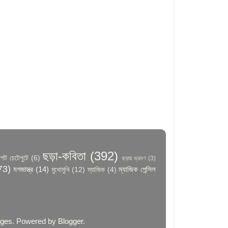
ছড়া-কবিতা
(392)
পট চেটেপুটে
(6)
ছড়ায় ভ্রমণ
(3)
73)
মগজাস্ত্র
(14)
ম্যাজিক পেন্সিল
মুখোমুখি
(12)
ম্যাজিক
(4)
ages
. Powered by
Blogger
.