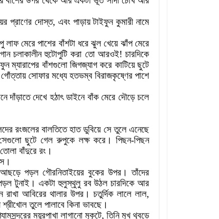
াপের বাঁশের উপর থেকে আর একটা ভূত সাদা চোখ আর
য়ের প্রাণের দোস্ত, এবং পাড়ায় টাইফুন কুমারী নামে
ুপু লাফ মেরে পাশের বাঁশটা ধরে ঝুল খেয়ে ঝাঁপ মেরে
মগান চলাকালীন হুটোপুটি করা তো আরওই
!
চারদিকে
ুন ম্যারাপের বাঁশগুলো জিগজ্যাগ করে কাটিয়ে ছুটে
 গোঁত্তায় সোফার মধ্যে হতভম্ব বিরাজকৃষ্ণের পাশে
মনে দাঁড়াতে দেখে হঠাৎ ডাইনে বাঁক মেরে দৌড়ে চলে
েদের রংজলের বালতিতে হাত ডুবিয়ে সে তুলে এনেছে
েগুলো ছুটে গেল রুপুকে লক্ষ করে
।
পিছন
-
পিছন
তোলা বাঁদুরে রং
।
সে
।
ে আছড়ে পড়ল গৌরনিতাইয়ের বুকের উপর
।
তাঁদের
 পড়ল টুনাই
।
একটা হুলুস্থুলু রব উঠল চারদিকে আর
নে রাখা আবিরের থালার উপর
।
চতুর্দিক লালে লাল
,
ী শ্রীখোল তুলে পালাবে কিনা ভাবছে
।
যামসুন্দরের ময়ূরপাখা লাগানো মুকুটে
,
তিনি মুখ থুবড়ে