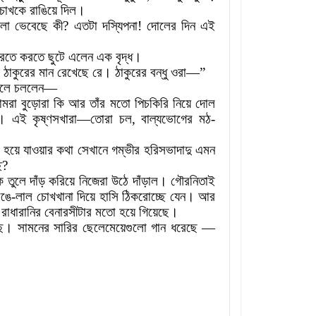
 চোখকে রাঙিয়ে দিল
।
লো ভেবেছে কী
?
এতটা দস্যিপনা
!
দোলের দিন এই
করতে করতে ছুটে এলেন এক বৃদ্ধ
।
 ঠাকুরের মান রেখেছে রে
।
ঠাকুরের বন্ধু ওরা
—”
 বলে চললেন
—
মরা বুড়োরা কি আর তাঁর মতো পিচকিরি নিয়ে দোল
।
এই কৃষ্ণসখারা
—
তোরা চল
,
বাল্যভোগের মঠ
-
 হয়ে যাওয়ার কথা সেখানে গম্ভীর হরিসভাদাদু এমন
ে
?
 তুলে দাঁড় করিয়ে নিজেরা উঠে দাঁড়াল
।
গৌরনিতাই
রঙে
-
লাল চোখখানা দিয়ে হাসি ঠিকরোচ্ছে যেন
।
আর
 রাধারানির বেনারসীটার মতো হয়ে গিয়েছে
।
ে। সামনের সারির ছেলেমেয়েগুলো গান ধরেছে
—