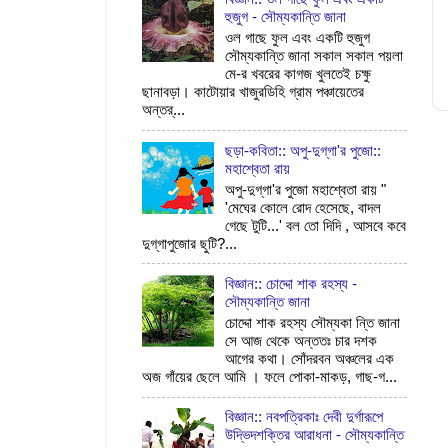
হুজুগ - সৌম্যকান্তি জানা
ওল গাছে ফুল এবং একটি হুজুগ
সৌম্যকান্তি জানা সকাল সকাল পয়লা
মে-র খবরের কাগজ খুলতেই চক্ষু
ছানাবড়া। কাটোয়ার খাজুরডিহি গ্রাম পঞ্চায়েতের
অন্তর্...
ছড়া-কবিতা:: অপু-দুগ্‌গা'র পুজো::
মহাশ্বেতা রায়
অপু-দুগ্‌গা'র পুজো মহাশ্বেতা রায় "
'মেঘের কোলে রোদ হেসেছে, বাদল
গেছে টুটি...' বল তো দিদি , আসবে কবে
দুগ্‌গাপুজোর ছুটি?...
বিজ্ঞান:: চোদ্দো শাক রহস্য -
সৌম্যকান্তি জানা
চোদ্দো শাক রহস্য সৌম্যকা ন্তি জানা
সে আজ থেকে অন্ততঃ চার দশক
আগের কথা। সোঁদরবন অঞ্চলের এক
অজ গাঁয়ের ছেলে আমি । ফলে পোকা-মাকড়, গাছ-গ...
বিজ্ঞান:: নবপত্রিকাঃ দেবী দুর্গারূপে
উদ্ভিদশক্তির আরাধনা - সৌম্যকান্তি