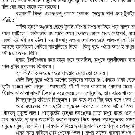
হাঁই হাঁই করে উঠে যখন ভূতের মতো মুখ তুলে তাকিয়ে দেখল তখন ম্যার
দাঁত বের করে তাকে ভ্যাংচাচ্ছে
।
রত্নাবলী মিত্র ওরফে রুপু ক্লাস ফোরের সেকেন্ড গার্ল এবং টুনাই
পরিচিত
।
“
দাঁড়া তুই
!”
হুঙ্কার ছেড়ে টুনাই বাঁশের উপর লাফিয়ে পড়া মাত্র র
পড়ল মাটিতে
।
হরিসভায় রং মেখে দোল খেলতে ঢোকা সখৎ বেয়াদবি
,
না
একটা হই হই রব উঠল
।
অশোকবাবু সভয়ে দেখলেন দুটো লাল
-
কালো টাইফ
আসছে তুলসীতলা পেরিয়ে নাটমন্দিরের দিকে
।
কিছু বুঝে ওঠার আগেই রুপুর
সেঁধিয়ে গেলেন তিনি
।
টুনাই চিলচিৎকার করে তাড়া করে আসছিল
,
রুপুকে তুলসীতলার সা
গেল মন্দির চত্বরের কিনারায়
।
হল কী
?
এত সহজে হেরে যাওয়ার মেয়ে তো সে নয়
।
কেউ কিছু বুঝে ওঠার আগেই চত্বরের বাইরে রং খেলতে থাকা ছেল
দুটো রংজল
-
ভরা বেলুন
।
পরক্ষণেই সাঁ
-
সাঁ করে কামানের গোলার মতো স
‘
ইয়াআআআআআআ
’
চিৎকার করে ধেয়ে চলল গোলন্দাজ
,
তার হাতে খাবলে 
কিন্তু রুপুর হরিণের রিফ্লেক্স
।
চট করে মাথা নিচু করে বসে পড়ল 
আর রংজলের গোলাদুটো লক্ষ্যভেদ করতে না পেরে সটান গিয়
গৌরতনু মুহূর্তে লাল
।
পরমুহূর্তেই যুদ্ধের ট্যাঙ্কের মতো রুপুর ঘাড়ে এসে
তার মধ্যেই দু’জনে জড়ামড়ি করতে করতে গিয়ে পড়ল শ্যামসুন্দরের সাম
সবুজে সবুজ
,
নীলে নীল
।
নামগান থামিয়ে ভ্যাবাচ্যাকা খেয়ে পল্লব গোস্বাম
এমন সময় কফিনে শেষ পেরেক পড়ল
।
রুপুর হাতের ধাক্কা লাগল শ্