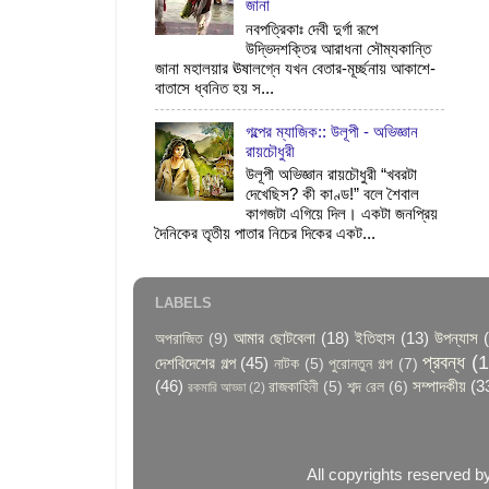
জানা
নবপত্রিকাঃ দেবী দুর্গা রূপে
উদ্ভিদশক্তির আরাধনা সৌম্যকান্তি
জানা মহালয়ার ঊষালগ্নে যখন বেতার-মূর্চ্ছনায় আকাশে-
বাতাসে ধ্বনিত হয় স...
গল্পের ম্যাজিক:: উলূপী - অভিজ্ঞান
রায়চৌধুরী
উলূপী অভিজ্ঞান রায়চৌধুরী “খবরটা
দেখেছিস? কী কাণ্ড!” বলে শৈবাল
কাগজটা এগিয়ে দিল। একটা জনপ্রিয়
দৈনিকের তৃতীয় পাতার নিচের দিকের একট...
LABELS
আমার ছোটবেলা
(18)
ইতিহাস
(13)
উপন্যাস
অপরাজিত
(9)
প্রবন্ধ
(
দেশবিদেশের গল্প
(45)
নাটক
(5)
পুরোনতুন গল্প
(7)
(46)
সম্পাদকীয়
(3
রাজকাহিনী
(5)
শব্দ রেল
(6)
রকমারি আড্ডা
(2)
All copyrights reserved