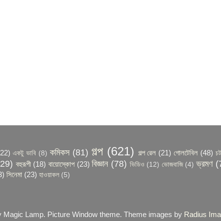
গল্প
(621)
কমিকস
(81)
(22)
গল্প রেল
(21)
গোলটেবিল
(48)
একটু ভাবি
(8)
চট
129)
বিজ্ঞান
(78)
ভ্রমণ
(
বহুরূপী
(18)
বায়োস্কোপ
(23)
ভিডিও
(12)
ভোজবাজি
(4)
3)
সিনেমা
(23)
হাওয়াকল
(5)
 by Magic Lamp. Picture Window theme. Theme images by
Radius Im