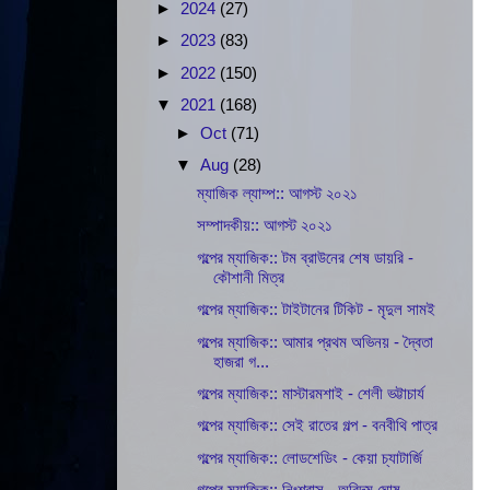
►
2024
(27)
►
2023
(83)
►
2022
(150)
▼
2021
(168)
►
Oct
(71)
▼
Aug
(28)
ম্যাজিক ল্যাম্প:: আগস্ট ২০২১
সম্পাদকীয়:: আগস্ট ২০২১
গল্পের ম্যাজিক:: টম ব্রাউনের শেষ ডায়রি -
কৌশানী মিত্র
গল্পের ম্যাজিক:: টাইটানের টিকিট - মৃদুল সামই
গল্পের ম্যাজিক:: আমার প্রথম অভিনয় - দ্বৈতা
হাজরা গ...
গল্পের ম্যাজিক:: মাস্টারমশাই - শেলী ভট্টাচার্য
গল্পের ম্যাজিক:: সেই রাতের গল্প - বনবীথি পাত্র
গল্পের ম্যাজিক:: লোডশেডিং - কেয়া চ্যাটার্জি
গল্পের ম্যাজিক:: নিঃশ্বাস - অরিন্দম ঘোষ