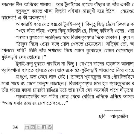
পড়লেন নীল আবিরের থালায়
।
আর টুনাইয়ের হাতের বাঁদুরে রং তাঁর একটা
হুলুস্থুল করতে থাকা ভিড়টা এইবার মারমুখী হয়ে উঠল
।
মেয়েগু
ঝামেলা
!
এ কী অকল্যাণ
!
আধমরাই হয়ে যেত হয়তো টুনাই
-
রুপু
।
কিন্তু ভিড় ঠেলে চিৎকার 
“
ওরে দাঁড়া দাঁড়া
!
ওদের কিছু বলিসনি রে
,
কিচ্ছু করিসনি ওদের
!
ওরা
গনগনে মুখগুলো স্তম্ভিত হয়ে বিরাজকৃষ্ণের দিকে তাকাল
।
বৃদ্ধ
“
ঠাকুর নিজে ওদের সঙ্গে দোল খেলতে চেয়েছেন
।
সত্যিই তো
,
আ
খেলতে পারি
?
তিনি তাঁর সখাদের নিয়ে যেমন বুঝেছেন তেমন খেলেছেন
ফুটকড়াই দেব তোদের
।
”
টুনাই
-
রুপু বুঝতে পারছিল না কিছু
।
যেখানে তাদের হাড়মাস আলাদা
প্রাণখোলা হাসতে হাসতে কেন তাদেরকে মঠ
-
ফুটকড়াই খাওয়াতে নিয়ে যাচ্ছ
যাগ্
গে
,
অত ভেবে লাভ নেই
।
দু’জনে শ্যামসুন্দর আর গৌরনিতাইকে
সারা গায়ে রং মেখে আনন্দে নাচছেন
।
বিরাজকৃষ্ণের মনে হল শ্যামসুন্দরের 
তাঁর গায়ের ফরসা চাদরটা রাঙিয়ে উঠে তার রংটা যেন অনেকটা পাশে দাঁড়ানো
প্রভাতফেরির দল গলির মোড় থেকে বেরিয়ে এদিকে এগিয়ে আসছ
“
আজ সবার রঙে রং মেশাতে হবে
…”
----------
ছবি - আন্তর্জাল