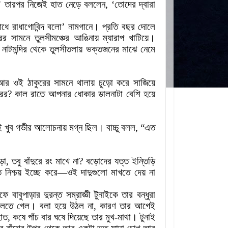
’
তারপর নিজেই হাত নেড়ে বললেন
, ‘
তোদের দ্বারা
াধে রাধাগোবিন্দ বলো
’
নামগানে
।
প্রতি বছর দোলে
দিরের সামনে তুলসীমঞ্চের আঙিনায় ম্যারাপ খাটিয়ে
।
র নাটমন্দির থেকে তুলসীতলায় ভক্তজনের মাঝে নেমে
আর ওই ঠাকুরের সামনে থালায় চুড়ো করে সাজিয়ে
রের
?
কাল রাতে আপনার ধোকার ডালনাটা বেশি হয়ে
ুনাই খুব গভীর আলোচনায় মগ্ন ছিল
।
বাচ্চু বলল
, “
এত
ড়ো
,
তবু বাঁদুরে রং মাখে না
?
বড়োদের যত্ত ইন্তিড়ি
 নিশ্চয় ইচ্ছে করে
—
ওই দাদুগুলো মাখতে দেয় না
ে বাবুপাড়ার দুরন্ত সম্রাজ্ঞী টুনাইকে তার বন্ধুরা
 বলতে গেল
।
বলা হয়ে উঠল না, কারণ তার আগেই
হাত
,
কষে পাঁচ বার ঘষে দিয়েছে তার মুখ-মাথা
।
টুনাই