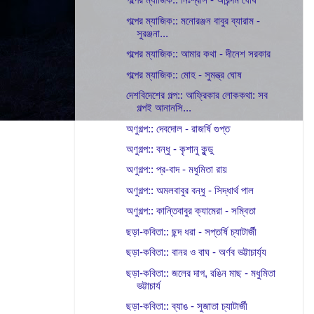
গল্পের ম্যাজিক:: মনোরঞ্জন বাবুর ব্যারাম -
সুরঞ্জনা...
গল্পের ম্যাজিক:: আমার কথা - দীনেশ সরকার
গল্পের ম্যাজিক:: মোহ - সুমন্ত্র ঘোষ
দেশবিদেশের গল্প:: আফ্রিকার লোককথা: সব
গল্পই আনানসি...
অণুগল্প:: দেবদোল - রাজর্ষি গুপ্ত
অণুগল্প:: বন্ধু - কৃশানু কুন্ডু
অণুগল্প:: প্র-বাদ - মধুমিতা রায়
অণুগল্প:: অমলবাবুর বন্ধু - সিদ্ধার্থ পাল
অণুগল্প:: কান্তিবাবুর ক্যামেরা - সম্বিতা
ছড়া-কবিতা:: ছন্দ ধরা - সপ্তর্ষি চ্যাটার্জী
ছড়া-কবিতা:: বানর ও বাঘ - অর্ণব ভট্টাচার্য্য
ছড়া-কবিতা:: জলের দাগ, রঙিন মাছ - মধুমিতা
ভট্টাচার্য
ছড়া-কবিতা:: ব্যাঙ - সুজাতা চ্যাটার্জী