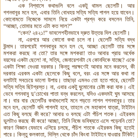
এক নিশ্বাসে কথাগুলি বলে একটু থামল ছেলেটি। আর
গগনবাবুর মনে হল
,
এবার তিনি বোধহয় সত্যি সত্যি পাগল হয়ে যাবেন।
কোনোমতে নিজেকে সামলে নিয়ে একটা প্রশ্ন করে বসলেন তিনি
,
“
আচ্ছা
,
তোমার মতে এটা কত সাল
?
”
“
কেন
?
২৪২১!”
ভাবলেশহীনভাবে দ্রুত উত্তর দিল ছেলেটি
।
না
,
এরপরে আর কোনো কথা চলে না। ছেলেটি সত্যি বদ্ধ
উন্মাদ। তারপরেই গগনবাবুর মনে হল যে
,
আচ্ছা ছেলেটি তার সঙ্গে
মশকরা করছে না তো
?
তার সঙ্গে মশকরা
!
তাও আবার প্রায় অর্ধেক
বয়সের একটা ছেলে! না
,
সত্যি, জেনারেশনটা যে কোনদিকে যাচ্ছে
?
একে
একটা শিক্ষা দেওয়া দরকার
।
কিন্তু পরক্ষণেই আবার মনে করলেন
,
কী
দরকার এরকম একটা ছেলেকে কিছু বলে
,
বরং এর সঙ্গে আর কথা না
বলাটাই সবচেয়ে ভালো উপায়। তাছাড়া এমনও তো হতে পারে
,
ছেলেটি
সত্যি সত্যি ছিটগ্রস্ত। না
,
এবার একটু ঘুমোনোর চেষ্টা করা যাক। এই
ভেবে গগনবাবু দু’চোখের পাতা বন্ধ করলেন, যদিও একদমই ঘুম আসছে
না। বার বার ছেলেটির কথাগুলোই মনে পড়তে লাগল গগনবাবুর। তার
মনে হল
,
ছেলেটি যদি পাগলই হবে
,
তাহলে সে মহাকাশ যাত্রা
,
টাইটান
এত কিছু বলছে কী করে
?
আবার ও বলছে এটা পঁচিশ শতক। এইরকম
ভুলটাও করছে কী করে
!
আচ্ছা
,
তিনি নিজে ভবিষ্যতে এসে পড়েননি তো
?
কারণ বিজ্ঞান যেভাবে এগিয়ে চলছে
,
পঁচিশ শতকে এইরকম কিছু হতেই
পারে। কিন্তু কলকাতা
,
দিল্লি থেকে চাঁদ কিংবা টাইটানে যাওয়ার টিকিট
!