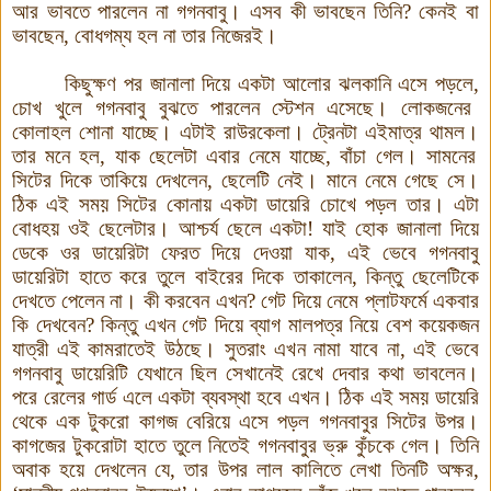
আর ভাবতে পারলেন না গগনবাবু। এসব কী ভাবছেন তিনি
?
কেনই বা
ভাবছেন
,
বোধগম্য হল না তার নিজেরই
।
কিছুক্ষণ পর জানালা দিয়ে একটা আলোর ঝলকানি এসে পড়লে
,
চোখ খুলে গগনবাবু বুঝতে পারলেন স্টেশন এসেছে। লোকজনের
কোলাহল শোনা যাচ্ছে। এটাই রাউরকেলা
।
ট্রেনটা এইমাত্র থামল
।
তার মনে হল
,
যাক ছেলেটা এবার নেমে যাচ্ছে
,
বাঁচা গেল
।
সামনের
সিটের দিকে তাকিয়ে দেখলেন
,
ছেলেটি নেই
।
মানে নেমে গেছে সে।
ঠিক এই সময় সিটের কোনায় একটা ডায়েরি চোখে পড়ল তার। এটা
বোধহয় ওই ছেলেটার
।
আশ্চর্য ছেলে একটা
!
যাই হোক জানালা দিয়ে
ডেকে ওর ডায়েরিটা ফেরত দিয়ে দেওয়া যাক
,
এই ভেবে গগনবাবু
ডায়েরিটা হাতে করে তুলে বাইরের দিকে তাকালেন, কিন্তু ছেলেটিকে
দেখতে পেলেন না। কী করবেন এখন
?
গেট দিয়ে নেমে প্লাটফর্মে একবার
কি দেখবেন
?
কিন্তু এখন গেট দিয়ে ব্যাগ মালপত্র নিয়ে বেশ কয়েকজন
যাত্রী এই কামরাতেই উঠছে। সুতরাং এখন নামা যাবে না
,
এই ভেবে
গগনবাবু ডায়েরিটি যেখানে ছিল সেখানেই রেখে দেবার কথা ভাবলেন
।
পরে রেলের গার্ড এলে একটা ব্যবস্থা হবে এখন। ঠিক এই সময় ডায়েরি
থেকে এক টুকরো কাগজ বেরিয়ে এসে পড়ল গগনবাবুর সিটের উপর।
কাগজের টুকরোটা হাতে তুলে নিতেই গগনবাবুর ভ্রু কুঁচকে গেল। তিনি
অবাক হয়ে দেখলেন যে
,
তার উপর লাল কালিতে লেখা তিনটি অক্ষর
,