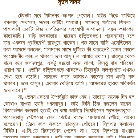
মৃদুল সামই
ট্রেনটা সবে টাটানগর জংশন পেরোল। ঘড়ির দিকে তাকিয়ে
গগনবাবু দেখলেন
,
সন্ধে আটটা পনেরো
।
গগনবাবু গণিতের শিক্ষক
।
পাশাপাশি একটি বিজ্ঞান পত্রিকার সহযোগী সম্পাদক। বয়স পঞ্চাশের
কাছাকাছি। বাড়ি কলকাতায়। যাচ্ছেন ছত্তিসগড়। প্রসন্নবাবু বলে
তার একজন প্রতিবেশী রায়পুরে থাকেন। গত মাসে বাড়ি এসেছিলেন।
কথা প্রসঙ্গে বললেন
, “
সামনের মাসে ছুটিতে কী করছেন
?
তেমন কোনো
প্রয়োজনীয় কাজ না থাকলে চলে আসুন না আমার ওখানে। রায়পুর থেকে
বাসে করে জগদলপুর
,
একটু হয়তো সময় লাগে, কিন্তু বাস পরিষেবা
খারাপ নয়। এতদিন ছত্তিসগড়ে থাকলেও চিত্রকূট জলপ্রপাত এখনও
দেখা হয়ে ওঠেনি। সামনের মাসে আমারও কাজের চাপ একটু কম
থাকবে
।
চলে আসুন। একবার বেড়িয়ে আসি। আপনারও হাওয়া পরিবর্তন
হয়ে যাবে
।
”
না, তেমন কোনো ইম্পর্ট্যান্ট কাজ নেই। তাছাড়া অনেক দিন হল
কোথাও যাওয়া হয়নি গগনবাবুর
।
তাই তিনি ঠিক করলেন যাবেন।
রিজার্ভেশন কনফার্ম হতেই সে কথা জানিয়ে দিয়েছিলেন প্রসন্নবাবুকে।
প্রসন্নবাবু স্টেশনের মেন গেটের কাছে সময়মতো পৌঁছে যাবেন
বলেছেন। ট্রেন কাল সকালে রায়পুরে পৌঁছবে
।
স্লিপার ক্লাসের
টিকিট
।
এ
.
সি
.
তে রিজার্ভেশন পেলেন না। তবে স্লিপারে যাওয়ার
অভ্যেস আছে গগনবাবুর। তাই তার কোনো প্রবলেম নেই। স্লিপারে