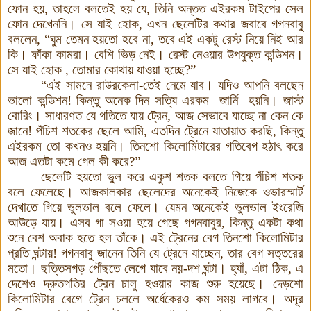
ফোন হয়
,
তাহলে বলতেই হয় যে
,
তিনি অন্তত এইরকম টাইপের সেল
ফোন দেখেননি। সে যাই হোক
,
এখন ছেলেটির কথার জবাবে গগনবাবু
বললেন
,
“
ঘুম তেমন হয়তো হবে না, তবে এই একটু রেস্ট নিয়ে নিই আর
কি
।
ফাঁকা কামরা। বেশি ভিড় নেই। রেস্ট নেওয়ার উপযুক্ত কন্ডিশন।
সে যাই হোক
,
তোমার কোথায় যাওয়া হচ্ছে
?
”
“
এই সামনে রাউরকেলা-তেই নেমে যাব। যদিও আপনি বলছেন
ভালো কন্ডিশন
!
কিন্তু অনেক দিন সত্যি এরকম জার্নি হয়নি
।
জাস্ট
বোরিং
।
সাধারণত যে গতিতে যায় ট্রেন, আজ সেভাবে যাচ্ছে না কেন কে
জানে
!
পঁচিশ শতকের ছেলে আমি
,
এতদিন ট্রেনে যাতায়াত করছি
,
কিন্তু
এইরকম তো কখনও হয়নি। তিনশো কিলোমিটারের গতিবেগ হঠাৎ করে
আজ এতটা কমে গেল কী করে
?
”
ছেলেটি হয়তো ভুল করে একুশ শতক বলতে গিয়ে পঁচিশ শতক
বলে ফেলেছে। আজকালকার ছেলেদের অনেকেই নিজেকে ওভারস্মার্ট
দেখাতে গিয়ে ভুলভাল বলে ফেলে। যেমন অনেকেই ভুলভাল ইংরেজি
আউড়ে যায়। এসব গা সওয়া হয়ে গেছে গগনবাবুর, কিন্তু একটা কথা
শুনে বেশ অবাক হতে হল তাঁকে
।
এই ট্রেনের বেগ তিনশো কিলোমিটার
প্রতি ঘন্টায়
!
গগনবাবু জানেন তিনি যে ট্রেনে যাচ্ছেন
,
তার বেগ সত্তরের
মতো। ছত্তিসগড় পৌঁছতে লেগে যাবে নয়
-
দশ ঘন্টা। হ্যাঁ
,
এটা ঠিক
,
এ
দেশেও দ্রুতগতির ট্রেন চালু হওয়ার কাজ শুরু হয়েছে। দেড়শো
কিলোমিটার বেগে ট্রেন চললে অর্ধেকেরও কম সময় লাগবে। অদূর