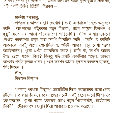
‘মাননীয় গগনবাবুর উদ্দেশে’
।
এবার কাগজের ভাঁজ খুলে বুঝতে পারলেন
,
এটি একটি চিঠি। চিঠিটি এইরকম
–
মাননীয় গগনবাবু
,
পত্রিকায় আপনার ছবি দেখেছি। তাই আপনাকে চিনতে অসুবিধে
হয়নি। আপনাদের পত্রিকার নতুন বিভাগে
,
মানে সায়েন্স ফিকশন ও
ফ্যান্টাসিতে এর আগে পাঁচবার গল্প পাঠিয়েছি। যদিও আমার কোনো
লেখাই প্রকাশের জন্য আজ অবধি বিবেচিত হয়নি। আমি যে কাহিনি
আপনাকে একটু আগে শোনাচ্ছিলাম
,
ওটাই আমার নতুন লেখা গল্পের
আউটলাইন
।
পুরো গল্পটা ডায়েরিতে আছে
।
জানি না
,
আপনি আমার
উপর রেগে যাবেন কিনা
?
কিন্তু যদি গল্পটি একটিবার পড়েন
,
তাহলে
আপনার প্রতি কৃতজ্ঞ থাকব। গল্পে অবশ্য আমার ছদ্মনাম ব্যবহৃত হয়েছে
,
‘মিঃ মিথেন’
।
ইতি
,
বিউটেন বিশ্বাস
গগনবাবু প্রথমে কিছুক্ষণ ডায়েরিটির দিকে হতভম্বের মতো চেয়ে
রইলেন। তারপর কী মনে করে নিজের মনেই একটু হেসে ডায়েরিটা পড়তে
শুরু করলেন
!
প্রথম পাতার শুরুতেই চোখে পড়ল শিরোনামটা
,
‘টাইটানের
টিকিট’
।
ট্রেনও তখন দুলুনি দিয়ে আবার চলতে শুরু করেছে।
----------