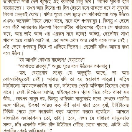
ভবিষ্যতে সারা দেশ জুড়েই এই ব্যবস্থা চালু হবে। অনেক সুবিধা হবে
যাতায়াতের। তখন আর দিনের পর দিন ট্রেনে বসে থাকতে হবে না
মুম্বাই
কিংবা চেন্নাই যেতে
।
যদিও পুরো দেশ জুড়ে সে পরিকাঠামো গড়ে উঠতে
এখনও অনেকটা টাইম লেগে যাবে
,
মনে হল গগনবাবুর। কিন্তু এ ছেলে
বলে কী
?
সাধারণত তিনশো কিলোমিটার গতিবেগের ট্রেনে সে যাতায়াত
করে
,
আর তাই আজ ওর এরকম মনে হচ্ছে
!
আচ্ছা
,
ছেলেটার মাথা
খারাপ হয়ে যায়নি তো
?
না
,
এর সঙ্গে এখন আর বেশি বকে লাভ নেই।
এই ভেবে গগনবাবু সিটে গা এলিয়ে দিলেন। ছেলেটি যদিও আবার কথা
বলে উঠল।
“
তা আপনি কোথায় যাচ্ছেন
?
বেড়াতে
?
”
“
আপাতত রায়পুর,”
অনুচ্চ সুরে বলে উঠলেন গগনবাবু।
“
হুম
,
বেড়ানোর মধ্যে যে অনুভূতি আছে
,
তা আর
কোনোকিছুতেই নেই। আবার যদি তা হয় মহাকাশ যাত্রা। সত্যি
টাইটানের অ্যাডভেঞ্চারটা যা হল
,
লাইফের শ্রেষ্ঠ অভিযান হিসেবে থেকে
যাবে
।
সেই মিথেনের সাগর
,
হাইড্রোজেন গ্যাস নিয়ে বেঁচে থাকা সব
জীব...
তারপর মানুষ নয়, কিন্তু খানিকটা মানুষেরই মতো দেখতে প্রাণীর
সঙ্গে পরিচয়
,
উফফ
!
আরও কত কী! ভাবা যায়
!
তবে হ্যাঁ
,
টাইটানের
টিকিট পেতে বেশ কয়েকটা বছর অপেক্ষা করতে হয়েছিল। আসলে
বাৎসরিক মহাকাশযান তো
,
তাই। তবে
,
এখন যে সাধারণ মানুষেরাও
মঙ্গল
,
চাঁদ এমনকি শনির চাঁদ টাইটানে পৌঁছে যেতে পারছে
,
এটাই এই
শতাব্দীর শ্রেষ্ঠ আবিষ্কার
।
”