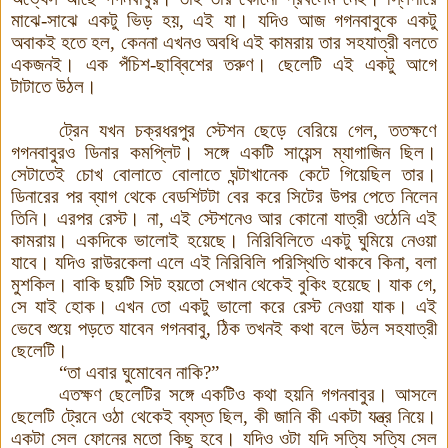
মাঝে-সাঝে একটু ভিড় হয়
,
এই যা
।
যদিও আজ গগনবাবুকে একটু
অবাকই হতে হল, কেননা এখনও অবধি এই কামরায় তার সহযাত্রী বলতে
একজনই
।
এক পঁচিশ
-
ছাব্বিশের তরুণ
।
ছেলেটি এই একটু আগে
টাটাতে উঠল
।
ট্রেন যখন চক্রধরপুর স্টেশন ছেড়ে বেরিয়ে গেল
,
ততক্ষণে
গগনবাবুরও ডিনার কমপ্লিট। সঙ্গে একটি সায়েন্স ম্যাগাজিন ছিল।
সেটাতেই চোখ বোলাতে বোলাতে ঘন্টাখানেক কেটে গিয়েছিল তার।
ডিনারের পর ব্যাগ থেকে বেডশিটটা বের করে সিটের উপর পেতে নিলেন
তিনি। এরপর রেস্ট। না
,
এই স্টেশনেও আর কোনো যাত্রী ওঠেনি এই
কামরায়। একদিকে ভালোই হয়েছে। নিরিবিলিতে একটু ঘুমিয়ে নেওয়া
যাবে
।
যদিও রাউরকেলা এলে এই নিরিবিলি পরিস্থিতি থাকবে কিনা
,
বলা
মুশকিল। বাকি ছয়টি সিট হয়তো সেখান থেকেই বুকিং হয়েছে। যাক গে
,
সে যাই হোক। এখন তো একটু ভালো করে রেস্ট নেওয়া যাক। এই
ভেবে শুয়ে পড়তে যাবেন গগনবাবু
,
ঠিক তখনই কথা বলে উঠল সহযাত্রী
ছেলেটি।
“
তা এবার ঘুমোবেন নাকি
?
”
এতক্ষণ ছেলেটির সঙ্গে একটিও কথা হয়নি গগনবাবুর। আসলে
ছেলেটি ট্রেনে ওঠা থেকেই ব্যস্ত ছিল
,
কী জানি কী একটা যন্ত্র নিয়ে।
একটা সেল ফোনের মতো কিছু হবে। যদিও ওটা যদি সত্যি সত্যি সেল