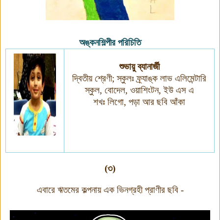
অঙ্কনশিল্পীর পরিচিতি
শুভায়ু ব্যানার্জী
দ্বিতীয় শ্রেণী;
স্কুলঃ ফ্র্যাঙ্ক লাভ এলিমেন্টারি
স্কুল
,
বোদেল
,
ওয়াশিংটন
,
ইউ এস এ
শখঃ লিগো
,
পড়া আর ছবি আঁকা
(৩)
এবারে ঋতমের কল্পনায় এক ভিনগ্রহী প্রাণীর ছবি -