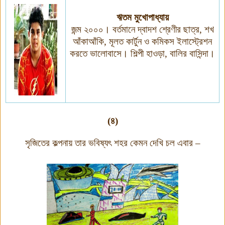
ঋতম মুখোপাধ্যায়
জন্ম ২০০০। বর্তমানে দ্বাদশ শ্রেণীর ছাত্র
,
শখ
আঁকাআঁকি
,
মূলত কার্টুন ও কমিকস ইলাস্ট্রেশন
করতে ভালোবাসে। শিল্পী হাওড়া
,
বালির বাসিন্দা।
(৪)
সৃজিতের কল্পনায় তার ভবিষ্যৎ শহর কেমন দেখি চল এবার –