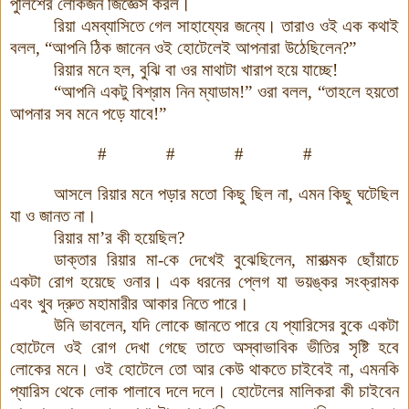
পুলিশের লোকজন জিজ্ঞেস করল।
রিয়া এমব্যাসিতে গেল সাহায্যের জন্যে। তারাও ওই এক কথাই
বলল, “আপনি ঠিক জানেন ওই হোটেলেই আপনারা উঠেছিলেন?”
রিয়ার মনে হল, বুঝি বা ওর মাথাটা খারাপ হয়ে যাচ্ছে!
“আপনি একটু বিশ্রাম নিন ম্যাডাম!” ওরা বলল, “তাহলে হয়তো
আপনার সব মনে পড়ে যাবে!”
#
#
#
#
আসলে রিয়ার মনে পড়ার মতো কিছু ছিল না, এমন কিছু ঘটেছিল
যা ও জানত না।
রিয়ার মা’র কী হয়েছিল?
ডাক্তার রিয়ার মা-কে দেখেই বুঝেছিলেন, মারাত্মক ছোঁয়াচে
একটা রোগ হয়েছে ওনার। এক ধরনের প্লেগ যা ভয়ঙ্কর সংক্রামক
এবং খুব দ্রুত মহামারীর আকার নিতে পারে।
উনি ভাবলেন, যদি লোকে জানতে পারে যে প্যারিসের বুকে একটা
হোটেলে ওই রোগ দেখা গেছে তাতে অস্বাভাবিক ভীতির সৃষ্টি হবে
লোকের মনে। ওই হোটেলে তো আর কেউ থাকতে চাইবেই না, এমনকি
প্যারিস থেকে লোক পালাবে দলে দলে। হোটেলের মালিকরা কী চাইবেন