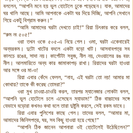
বললেন, “আপনি মনে হয় ভুল হোটেলে ঢুকে পড়েছেন। যাক, আমাদের
ঘর খালি আছে। আমি আপনাকে একটা ঘর দিয়ে দিচ্ছি, আপনি সেখানে
গিয়ে একটু বিশ্রাম করুন।”
“আমি আমাদের ঘরটা দেখতে চাই!” রিয়া চিৎকার করে বলল,
“রুম নং ৫০৫!”
ওরা তখন ওকে ৫০৫-এ নিয়ে গেল। ওমা, ঘরটা একেবারেই
অন্যরকম। দুটো খাটের বদলে একটা বড়ো খাট। আসবাবপত্র সব
কালচে রঙের, সাদা নয়। কার্পেটটা সবুজ, নীল নয়, দেওয়ালের রঙ বরং
নীল। আলমারিতে অন্য কার জামাকাপড় রাখা
।
রিয়াদের ঘরটা হাওয়া
আর সঙ্গে ওর মা-ও!
রিয়া এবার কেঁদে ফেলল, “নাহ, এই ঘরটা তো নয়! আমার মা
কোথায়? তাকে কী করেছ তোমরা?”
ওরা মুখ চাওয়া-চাওয়ি করল, তারপর ম্যানেজার লোকটা বলল,
“আপনি ভুল হোটেলে চলে এসেছেন ম্যাডাম!” ঠিক বাচ্চাদের সঙ্গে
যেভাবে বড়োরা কখনও কথা বলে তারা দুষ্টুমি করলে, সেই রকম ভাবে।
রিয়া এবার পুলিশের কাছে গেল। তাদের বলল, “আমার মা,
আমাদের জিনিসপত্র, ঘর, সব কিছু হাওয়া হয়ে গেছে!”
“আপনি ঠিক জানেন আপনারা ওই হোটেলেই উঠেছিলেন?”