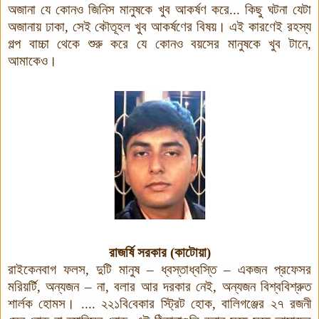
অজানা যে কোনও জিনিস মানুষকে খুব আকর্ষণ করে... কিছু ঘটনা যেটা
অজানায় ঢাকা, সেই কৌতূহল খুব আকর্ষণের বিষয়
।
এই কারণেই রহস্য
গল্প বাচ্চা থেকে শুরু করে যে কোনও বয়সের মানুষকে খুব টানে,
আমাকেও
।
রাজর্ষি সরকার (কাটোয়া)
রাইকেনবাগ ফলস, দুটি মানুষ – ধ্বস্তাধ্বস্তি – একজন প্রফেসর
মরিয়র্টি, অন্যজন – না, বলার আর দরকার নেই, অন্যজন বিশ্ববিশ্রুত
শার্লক হোমস।
....
২২১বি
বেকার স্ট্রিট হোক, বালিগঞ্জের ২৭ রজনী