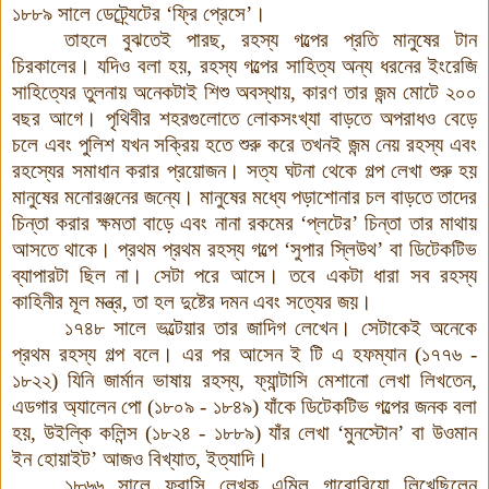
১৮৮৯ সালে ডেট্র্যেটের ‘ফ্রি প্রেসে’।
তাহলে বুঝতেই পারছ, রহস্য গল্পের প্রতি মানুষের টান
চিরকালের
।
যদিও বলা হয়, রহস্য গল্পের সাহিত্য অন্য ধরনের ইংরেজি
সাহিত্যের তুলনায় অনেকটাই শিশু অবস্থায়, কারণ তার জন্ম মোটে ২০০
বছর আগে। পৃথিবীর শহরগুলোতে লোকসংখ্যা বাড়তে অপরাধও বেড়ে
চলে এবং পুলিশ যখন সক্রিয় হতে শুরু করে তখনই জন্ম নেয় রহস্য এবং
রহস্যের সমাধান করার প্রয়োজন
।
সত্য ঘটনা থেকে গল্প লেখা শুরু হয়
মানুষের মনোরঞ্জনের জন্যে। মানুষের মধ্যে পড়াশোনার চল বাড়তে তাদের
চিন্তা করার ক্ষমতা বাড়ে এবং নানা রকমের ‘প্লটের’ চিন্তা তার মাথায়
আসতে থাকে। প্রথম প্রথম রহস্য গল্পে ‘সুপার স্লিউথ’ বা ডিটেকটিভ
ব্যাপারটা ছিল না। সেটা পরে আসে। তবে একটা ধারা সব রহস্য
কাহিনীর মূল মন্ত্র, তা হল দুষ্টের দমন এবং সত্যের জয়।
১৭৪৮ সালে ভল্টেয়ার তার জাদিগ লেখেন। সেটাকেই অনেকে
প্রথম রহস্য গল্প বলে। এর পর আসেন ই টি এ হফম্যান (১৭৭৬ -
১৮২২) যিনি জার্মান ভাষায় রহস্য, ফ্যান্টাসি মেশানো লেখা লিখতেন,
এডগার অ্যালেন পো (১৮০৯ - ১৮৪৯) যাঁকে ডিটেকটিভ গল্পের জনক বলা
হয়, উইল্কি কলিন্স (১৮২৪ - ১৮৮৯) যাঁর লেখা ‘মুনস্টোন’ বা উওমান
ইন হোয়াইট’ আজও বিখ্যাত, ইত্যাদি।
১৮৬৬ সালে ফরাসি লেখক এমিল গাবোরিয়ো লিখেছিলেন