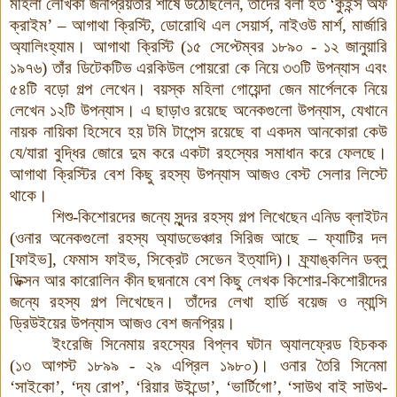
মহিলা লেখিকা জনপ্রিয়তার শীর্ষে উঠেছিলেন, তাঁদের বলা হত ‘কুইন্স অফ
ক্রাইম’ – আগাথা ক্রিস্টি, ডোরোথি এল সেয়ার্স, নাইওউ মার্শ, মার্জারি
অ্যালিংহ্যাম। আগাথা ক্রিস্টি (১৫ সেপ্টেম্বর ১৮৯০ - ১২ জানুয়ারি
১৯৭৬) তাঁর ডিটেকটিভ এরকিউল পোয়রো কে নিয়ে ৩৩টি উপন্যাস এবং
৫৪টি বড়ো গল্প লেখেন। বয়স্ক মহিলা গোয়েন্দা জেন মার্পেলকে নিয়ে
লেখেন ১২টি উপন্যাস। এ ছাড়াও রয়েছে অনেকগুলো উপন্যাস, যেখানে
নায়ক নায়িকা হিসেবে হয় টমি টাপেন্স রয়েছে বা একদম আনকোরা কেউ
যে/যারা বুদ্ধির জোরে দুম করে একটা রহস্যের সমাধান করে ফেলছে।
আগাথা ক্রিস্টির বেশ কিছু রহস্য উপন্যাস আজও বেস্ট সেলার লিস্টে
থাকে।
শিশু-কিশোরদের জন্যে সুন্দর রহস্য গল্প লিখেছেন এনিড ব্লাইটন
(ওনার অনেকগুলো রহস্য অ্যাডভেঞ্চার সিরিজ আছে – ফ্যাটির দল
[ফাইভ], ফেমাস ফাইভ, সিক্রেট সেভেন ইত্যাদি)
।
ফ্র্যাঙ্কলিন ডব্লু
ডিক্সন আর কারোলিন কীন ছদ্মনামে বেশ কিছু লেখক কিশোর-কিশোরীদের
জন্যে রহস্য গল্প লিখেছেন
।
তাঁদের লেখা হার্ডি বয়েজ ও ন্যান্সি
ড্রিউইয়ের উপন্যাস আজও বেশ জনপ্রিয়
।
ইংরেজি সিনেমায় রহস্যের বিপ্লব ঘটান অ্যালফ্রেড হিচকক
(১৩ আগস্ট ১৮৯৯ - ২৯ এপ্রিল ১৯৮০)। ওনার তৈরি সিনেমা
‘সাইকো’, ‘দ্য রোপ’, ‘রিয়ার উইন্ডো’, ‘ভার্টিগো’, ‘সাউথ বাই সাউথ-