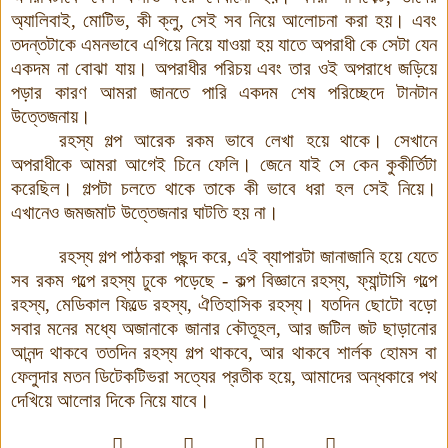
অ্যালিবাই, মোটিভ, কী ক্লু, সেই সব নিয়ে আলোচনা করা হয়। এবং
তদন্তটাকে এমনভাবে এগিয়ে নিয়ে যাওয়া হয় যাতে অপরাধী কে সেটা যেন
একদম না বোঝা যায়। অপরাধীর পরিচয় এবং তার ওই অপরাধে জড়িয়ে
পড়ার কারণ আমরা জানতে পারি একদম শেষ পরিচ্ছেদে টানটান
উত্তেজনায়।
রহস্য গল্প আরেক রকম ভাবে লেখা হয়ে থাকে
।
সেখানে
অপরাধীকে আমরা আগেই চিনে ফেলি। জেনে যাই সে কেন কুকীর্তিটা
করেছিল। গল্পটা চলতে থাকে তাকে কী ভাবে ধরা হল সেই নিয়ে।
এখানেও জমজমাট উত্তেজনার ঘাটতি হয় না।
রহস্য গল্প পাঠকরা পছন্দ করে, এই ব্যাপারটা জানাজানি হয়ে যেতে
সব রকম গল্পে রহস্য ঢুকে পড়েছে - কল্প বিজ্ঞানে রহস্য, ফ্যান্টাসি গল্পে
রহস্য, মেডিকাল ফিল্ডে রহস্য, ঐতিহাসিক রহস্য। যতদিন ছোটো বড়ো
সবার মনের মধ্যে অজানাকে জানার কৌতূহল, আর জটিল জট ছাড়ানোর
আনন্দ থাকবে ততদিন রহস্য গল্প থাকবে, আর থাকবে শার্লক হোমস বা
ফেলুদার মতন ডিটেকটিভরা সত্যের প্রতীক হয়ে, আমাদের অন্ধকারে পথ
দেখিয়ে আলোর দিকে নিয়ে যাবে।



