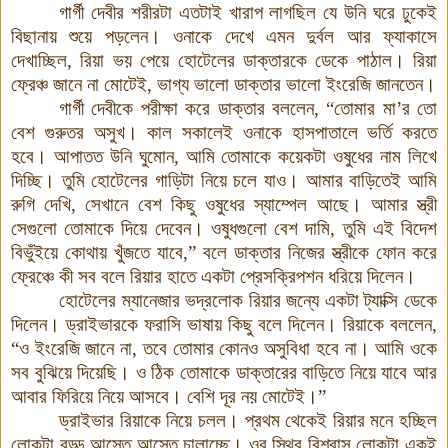
গার্গী দেবীর শরীরটা এতটাই খারাপ লাগছিল যে উনি ঘরে ঢুকেই
বিছানায় শুয়ে পড়লেন। ওনাকে দেখে এমন দুর্বল আর ফ্যাকাসে
দেখাচ্ছিল, রিয়া ভয় পেয়ে হোটেলের ডাক্তারকে ডেকে পাঠাল। রিয়া
ফ্রেঞ্চ জানে না মোটেই, ভাগ্য ভালো ডাক্তার ভালো ইংরেজি জানতেন।
গার্গী দেবীকে পরীক্ষা করে ডাক্তার বললেন, “তোমার মা’র তো
বেশ গুরুতর অসুখ। কাল সকালেই ওনাকে হাসপাতালে ভর্তি করতে
হবে। আপাতত উনি ঘুমোন, আমি তোমাকে কয়েকটা ওষুধের নাম লিখে
দিচ্ছি। তুমি হোটেলের গাড়িটা নিয়ে চলে যাও। আমার বাড়িতেই আমি
রুগি দেখি, সেখানে বেশ কিছু ওষুধের স্যাম্পেল আছে
।
আমার স্ত্রী
সেগুলো তোমাকে দিয়ে দেবেন। ওষুধগুলো বেশ দামি, তুমি এই বিদেশ
বিভুঁইয়ে কোথায় খুঁজতে যাবে,” বলে ডাক্তার নিজের স্ত্রীকে ফোন করে
ফ্রেঞ্চে কী সব বলে রিয়ার হাতে একটা প্রেসক্রিপশন ধরিয়ে দিলেন।
হোটেলের ম্যানেজার ভদ্রলোক রিয়ার জন্যে একটা ট্যাক্সি ডেকে
দিলেন। ড্রাইভারকে ফরাসি ভাষায় কিছু বলে দিলেন। রিয়াকে বললেন,
“ও ইংরেজি জানে না, তবে তোমার কোনও অসুবিধা হবে না। আমি ওকে
সব বুঝিয়ে দিয়েছি। ও ঠিক তোমাকে ডাক্তারের বাড়িতে নিয়ে যাবে আর
আবার ফিরিয়ে নিয়ে আসবে। বেশি দূর নয় মোটেই।”
ড্রাইভার রিয়াকে নিয়ে চলল। প্রথম থেকেই রিয়ার মনে হচ্ছিল
লোকটা বড্ড আস্তে আস্তে চালাচ্ছে। ওর স্থির বিশ্বাস লোকটা একই