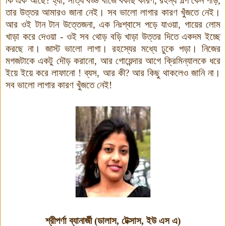
কি এক আছে
?
হ্যাঁ
,
সত্যি বড্ড বাজে বকছি কারণ, রহস্য গল্প কেন পড়ি,
তার উত্তর আমারও জানা নেই। সব ভালো লাগার কারণ খুঁজতে নেই।
আর ওই টান টান উত্তেজনা
,
এক নিঃশ্বাসে পড়ে যাওয়া
,
গায়ের লোম
খাড়া করে দেওয়া - ওই সব থোড় বড়ি খাড়া উত্তর দিতে একদম ইচ্ছে
করছে না। জাস্ট ভালো লাগা। রহস্যের মধ্যে ঢুকে পড়া। নিজের
মগজটাকে একটু দৌড় করানো
,
আর গোয়েন্দার আগে ক্রিমিন্যালকে ধরে
ইয়ে ইয়ে করে লাফানো
!
ব্যস
,
আর কী? আর কিছু থাকলেও জানি না।
সব ভালো লাগার কারণ খুঁজতে নেই!
শ্রীপর্ণা ব্যানার্জী (ডালাস, টেক্সাস, ইউ এস এ)