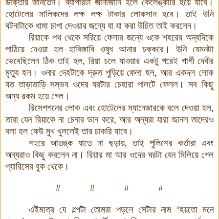
ডাক্তার জানতেন। ব্যাপারটা জানাজানি হলে কেলেঙ্কারি হয়ে যাবে।
হোটেলের মালিকদের লক্ষ লক্ষ টাকার লোকসান হবে। তাই উনি
ঘটনাটাকে ধামা চাপা দেওয়ার জন্যে যা যা করা উচিত তাই করলেন।
রিয়াকে পথ থেকে সরিয়ে ফেলার জন্যে ওকে শহরের অন্যদিকে
পাঠিয়ে দেওয়া হল হাবিজাবি ওষুধ আনার চক্করে। উনি যেমনটা
ভেবেছিলেন ঠিক তাই হল, রিয়া চলে যাওয়ার একটু পরেই গার্গী দেবীর
মৃত্যু হল। ওনার দেহটাকে দ্রুত পুড়িয়ে ফেলা হল, আর একদল লোক
যত তাড়াতাড়ি সম্ভব ওদের ঘরটার চেহারা পালটে ফেলল। সব কিছু
অন্য রকম হয়ে গেল।
রিসেপশনের লোক এবং হোটেলের ম্যানেজারকে বলে দেওয়া হল,
তারা যেন রিয়াকে না চেনার ভান করে, আর অন্যরা যারা জানল তাদেরও
বলা হল কেউ মুখ খুললেই তার চাকরি যাবে।
শহরে আতঙ্ক যাতে না ছড়ায়, তাই পুলিশের কর্তারা এবং
অন্যরাও কিছু করলেন না। রিয়ার মা আর ওদের ঘরটা যেন মিলিয়ে গেল
প্যারিসের বুক থেকে।
# # # #
এইমাত্র যে গল্পটা তোমরা পড়লে সেটার নাম
‘
হয়তো মনে