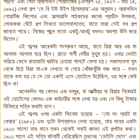
পড়বে’ এবং সেটা অ্যালভিন শোয়ার্টজের
(
এপ্রিল ২৫
,
১৯২৭
–
মার্চ ১৪
,
১৯৯২
)
লেখা গল্প
‘
মে বি ইউ উইল রিমেম্বার’-এর অনুবাদ
।
অ্যালভিন
শোয়ার্টজ কিশোর এবং অল্পবয়সি পাঠকদের জন্যে প্রাচীন উপকথা,
লোককথা ঘেঁটে গল্প লিখতে ভালোবাসতেন, যাতে তারা সেই সব গল্প
জানতে পারে। নিজের পছন্দ মতো একটু-আধটু বদলও অবশ্য উনি করে
দিতেন।
এই গল্পের আরেকটা সংস্করণ আছে, যাতে রিয়া আর ওর মা
আলাদা আলাদা ঘরে ছিল
।
রাতে গার্গী দেবীর মৃত্যু হয়। ওনার দেহটা
সরিয়ে ফেলে রাতারাতি ঘরটার চেহারা পালটে ফেলা হয়। সকালবেলা ঘুম
থেকে উঠে রিয়া মা-কে দেখতে না পেয়ে খোঁজাখুঁজি শুরু করে – তখন
তাকে বলা হয় যে সে তো একাই এসে হোটেলে উঠেছিল, ওর সঙ্গে কেউ
ছিল না!
অনেকদিন পর কোনও এক বন্ধুর, বা আত্মীয়র বা রিয়ার নিজেরই
ওই হোটেলের কোনও এক কর্মচারীর সঙ্গে দেখা হয় এবং সে কিছু টাকার
বিনিময়ে সত্যি কথাটা বলে।
এই গল্পের ওপর একটা সিনেমা হয়েছে – ‘সো লং অ্যাট দা
ফেয়ার’ (১৯৫০) এবং দুটো উপন্যাসও লেখা হয়েছে, তার মধ্যে একটা
১৯১৩ সালে! তার মানে তখন থেকেই সবাই জানত এই গল্পটার কথা।
১৯১১ সালে এই সত্যি ঘটনাটি বেরিয়েছিল লন্ডনের ‘ডেইলি মেলে’ এবং