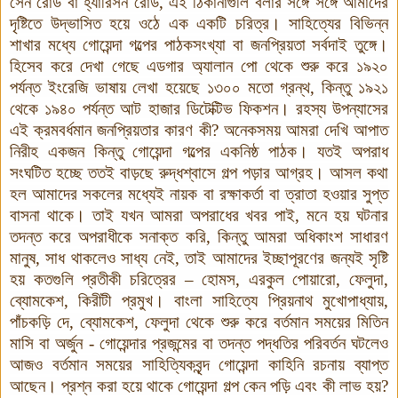
সেন রোড বা হ্যারিসন রোড, এই ঠিকানাগুলি বলার সঙ্গে সঙ্গে আমাদের
দৃষ্টিতে উদ্ভাসিত হয়ে ওঠে এক একটি চরিত্র। সাহিত্যের বিভিন্ন
শাখার মধ্যে গোয়েন্দা গল্পের পাঠকসংখ্যা বা জনপ্রিয়তা সর্বদাই তুঙ্গে।
হিসেব করে দেখা গেছে এডগার অ্যালান পো থেকে শুরু করে ১৯২০
পর্যন্ত ইংরেজি ভাষায় লেখা হয়েছে ১৩০০ মতো গ্রন্থ, কিন্তু ১৯২১
থেকে ১৯৪০
পর্যন্ত আট হাজার ডিটেক্টিভ ফিকশন।
রহস্য উপন্যাসের
এই ক্রমবর্ধমান জনপ্রিয়তার কারণ কী
?
অনেকসময় আমরা দেখি আপাত
নিরীহ একজন কিন্তু গোয়েন্দা গল্পের একনিষ্ঠ পাঠক। যতই অপরাধ
সংঘটিত হচ্ছে ততই বাড়ছে রুদ্ধশ্বাসে গল্প পড়ার আগ্রহ। আসল কথা
হল আমাদের সকলের মধ্যেই নায়ক বা রক্ষাকর্তা বা ত্রাতা হওয়ার সুপ্ত
বাসনা থাকে। তাই যখন আমরা অপরাধের খবর পাই, মনে হয় ঘটনার
তদন্ত করে অপরাধীকে সনাক্ত করি, কিন্তু আমরা অধিকাংশ সাধারণ
মানুষ, সাধ থাকলেও সাধ্য নেই, তাই আমাদের ইচ্ছাপূরণের জন্যই সৃষ্টি
হয় কতগুলি প্রতীকী চরিত্রের
–
হোমস, এরকুল পোয়ারো, ফেলুদা,
ব্যোমকেশ, কিরীটী প্রমুখ। বাংলা সাহিত্যে প্রিয়নাথ মুখোপাধ্যায়,
পাঁচকড়ি দে, ব্যোমকেশ, ফেলুদা থেকে শুরু করে বর্তমান সময়ের মিতিন
মাসি বা অর্জুন - গোয়েন্দার প্রজন্মের বা তদন্ত পদ্ধতির পরিবর্তন ঘটলেও
আজও বর্তমান সময়ের সাহিত্যিকবৃন্দ গোয়েন্দা কাহিনি রচনায় ব্যাপ্ত
আছেন। প্রশ্ন করা হয়ে থাকে গোয়েন্দা গল্প কেন পড়ি এবং কী লাভ হয়
?