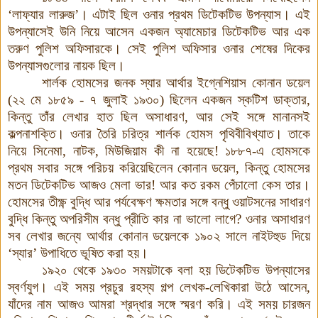
‘লাফ্যার লারুজ’
।
এটাই ছিল ওনার প্রথম ডিটেকটিভ উপন্যাস। এই
উপন্যাসেই উনি নিয়ে আসেন একজন অ্যামেচার ডিটেকটিভ আর এক
তরুণ পুলিশ অফিসারকে। সেই পুলিশ অফিসার ওনার শেষের দিকের
উপন্যাসগুলোর নায়ক ছিল।
শার্লক হোমসের জনক স্যার আর্থার ইগ্নেশিয়াস কোনান ডয়েল
(
২২ মে ১৮৫৯ - ৭ জুলাই ১৯৩০) ছিলেন একজন স্কটিশ ডাক্তার,
কিন্তু তাঁর লেখার হাত ছিল অসাধারণ, আর সেই সঙ্গে মানানসই
কল্পনাশক্তি। ওনার তৈরি চরিত্র শার্লক হোমস পৃথিবীবিখ্যাত। তাকে
নিয়ে সিনেমা, নাটক, মিউজিয়াম কী না হয়েছে! ১৮৮৭-এ হোমসকে
প্রথম সবার সঙ্গে পরিচয় করিয়েছিলেন কোনান ডয়েল, কিন্তু হোমসের
মতন ডিটেকটিভ আজও মেলা ভার! আর কত রকম পেঁচালো কেস তার।
হোমসের তীক্ষ্ণ বুদ্ধি আর পর্যবেক্ষণ ক্ষমতার সঙ্গে বন্ধু ওয়াটসনের সাধারণ
বুদ্ধি কিন্তু অপরিসীম বন্ধু প্রীতি কার না ভালো লাগে? ওনার অসাধারণ
সব লেখার জন্যে আর্থার কোনান ডয়েলকে ১৯০২ সালে নাইটহুড দিয়ে
‘স্যার’ উপাধিতে ভূষিত করা হয়
।
১৯২০ থেকে ১৯৩০ সময়টাকে বলা হয় ডিটেকটিভ উপন্যাসের
স্বর্ণযুগ। এই সময় প্রচুর রহস্য গল্প লেখক-লেখিকারা উঠে আসেন,
যাঁদের নাম আজও আমরা শ্রদ্ধার সঙ্গে স্মরণ করি। এই সময় চারজন