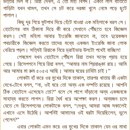
উত্তর দিল না। রিয়া দেখল, এ তো মহা বিপদ। একটা লাল বাতিতে
গাড়িটা যখন থামল, তখন সে চট করে দরজা খুলে নেমে পড়ে ছুটে
পালাল।
কিছু দূর গিয়ে ফুটপাথ দিয়ে হেঁটে যাওয়া এক মহিলাকে ধরল সে।
হোটেলের নাম ঠিকানা দিয়ে কী করে সেখানে পৌঁছতে হবে জিজ্ঞেস
করল। সেই মহিলা আবার ইংরেজি জানতেন না, তবে দুয়েকজন
পথচারীকে জিজ্ঞেস করতে তাদের মধ্যে একজন ইংরেজি জানা লোক
বেরিয়ে পড়ল। সত্যিই রিয়াকে নিয়ে ড্রাইভার উলটো পথেই যাচ্ছিল!
শেষমেশ যখন হোটেলে পৌঁছল রিয়া তখন সন্ধে প্রায় হয়ে
গেছে। রিসেপশনে গিয়ে রিয়া বলল, “আমার নাম প্রিয়াঙ্কা রায়। আমি
আর আমার মা রুম ৫০৫এ আছি। আমার ঘরের চাবিটা চাই।”
লোকটা হাঁ করে ওর মুখের দিকে তাকাল, তারপর খাতায় কী একটা
দেখে-টেখে বলল, “না, ওই ঘরে তো অন্য এক দম্পতি রয়েছে
।
আপনি
ঠিক হোটেলে এসেছেন তো?” বলে সে পাশে দাঁড়ানো অন্য একজনকে
সাহায্য করতে লাগল। রিয়া ধৈর্য ধরে অপেক্ষা করল। অন্যজন চলে
যেতে সে রিসেপশনের লোকটাকে বলল, “দেখুন, আমরা আজ সকালেই
এখানে এসে উঠেছি। আপনিই আমাদের ওই ঘরটা দিয়েছিলেন, ভুলে
গেলেন?”
এবার লোকটা এমন করে ওর মুখের দিকে তাকাল যেন ওর মাথা