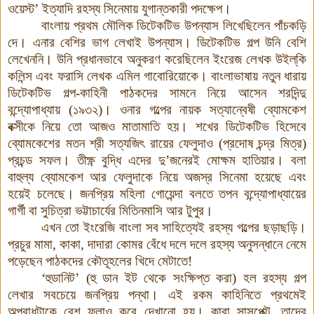
ওয়েস্ট’ ইত্যাদি রহস্য সিনেমায় যুগান্তকারী পদক্ষেপ।
বাংলায় প্রথম মৌলিক ডিটেকটিভ উপন্যাস লিখেছিলেন পাঁচকড়ি
দে। এনার বেশির ভাগ লেখাই উপন্যাস। ডিটেকটিভ গল্প উনি বেশি
লেখেননি। উনি প্রধানভাবে অনুকরণ করেছিলেন ইংরেজ লেখক উইল্‌কি
কলিন্স এবং ফরাসি লেখক এমিল গাবোরিয়োকে। বাংলাভাষায় নতুন ধারায়
ডিটেকটিভ গল্প-কাহিনী পাঠকদের সামনে নিয়ে আসেন শরদিন্দু
বন্দ্যোপাধ্যায় (১৯৩২)
।
ওনার গল্পের নায়ক সত্যান্বেষী ব্যোমকেশ
বক্সীকে নিয়ে তো আজও মাতামাতি হয়। শখের ডিটেকটিভ হিসেবে
ব্যোমকেশের মতন শ্রী সত্যজিৎ রায়ের ফেলুদাও (প্রদোষ চন্দ্র মিত্র)
প্রচন্ড সফল। তীক্ষ্ণ বুদ্ধি এদের দু’জনেরই মোক্ষম হাতিয়ার। বলা
বাহুল্য ব্যোমকেশ আর ফেলুদাকে নিয়ে অজস্র সিনেমা হয়েছে এবং
হয়েই চলেছে। জনপ্রিয় মহিলা গোয়েন্দা বলতে তপন বন্দ্যোপাধ্যায়ের
গার্গী বা সুচিত্রা ভট্টাচার্যের মিতিনমাসি আর টুপুর।
এখন তো ইংরেজি বাংলা সব সাহিত্যেই রহস্য গল্পের ছড়াছড়ি।
প্রচুর মামা, কাকা, দাদারা কোমর বেঁধে দলে দলে রহস্য অনুসন্ধানে নেমে
পড়েছেন পাঠকদের কৌতূহলের খিদে মেটাতে!
‘হুডানিট’ (হু ডান ইট থেকে সংক্ষিপ্ত করা) হল রহস্য গল্প
লেখার সবচেয়ে জনপ্রিয় পন্থা। এই রকম কাহিনিতে প্রথমেই
অপরাধটাকে বেশ ফলাও করে দেখানো হয়। কারা সাসপেক্ট, তাদের