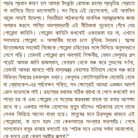
পড়ার প্রধান কারণ হল আমরা উৎকন্ঠা রোমাঞ্চ রহস্য প্রভৃতির স্রোতে
গা ভাসিয়ে দিতে ভালোবাসি। মন নিয়ে এই ছেলেখেলা, এই অনাবিল
আনন্দ লাভই উদ্দেশ্য। দ্বিতীয়ত পাঠকবর্গের মানসিক স্বাস্থ্যরক্ষার জন্য
অপরাধ করলে শাস্তি অবশ্যম্ভাবী এই নীতিকথা দৃঢ়ভাবে গেঁথে দেয়
গোয়েন্দা কাহিনি। গোয়েন্দা কাহিনি কখনোই একতরফা হয় না, এখানে
সবসময়ে গোয়েন্দা ও অপরাধীর মধ্যে চলে বুদ্ধির দ্বৈরথ। গল্পের
উত্তেজনায় সহজেই নিজেকে গোয়েন্দা চরিত্রের সঙ্গে মিলিয়ে অনুসন্ধানে
লেগে পড়ি
।
তেমনই গোয়েন্দা গল্প অবশ্যই শিক্ষনীয়, যেমন ফেলুদার গল্প
পড়েই আমরা জানি রাজস্থান, বেনারস থেকে শুরু করে লন্ডনের বর্ণনা,
তেমনই আমরা জানতে পারি বাদ্যযন্ত্র বেহালার ইতিহাস থেকে শুরু করে
বিভিন্ন বিষয়ের চমকপ্রদ তথ্য। ফেলুদার ফোটোগ্রাফিক মেমোরি হোক
বা ব্যোমকেশ-এর পর্যবেক্ষন শক্তি, সব ক্ষেত্রেই আমরা একজন আদর্শ
রোল মডেলকে পাই
।
রহস্যের যথাযথ সঠিক ব্যাখা না পেলে কখনোই মন
শান্ত হয় না এবং গোয়েন্দা যে সত্যের জয়ধ্বজা বাহক তা বলার অপেক্ষা
রাখে না। একবার শার্লক হোমসের মৃত্যু ঘটলেও পাঠকদের চাপে তাকে
লেখক ফিরিয়ে আনেন বাধ্য হয়ে। মানুষের মনে চিরসবুজ থাকবে এই
গোয়েন্দারা, না হলে বয়স তো কেবলমাত্র সংখ্যার মারপ্যাঁচ। শেষে
লালমোহন বাবুর ভাষায় বলতেই হয় ‘পাঠক মনে এদের সর্বদা আনাগোনা,
কে বলবে এরা কেবল স্রষ্টার কল্পনা?’