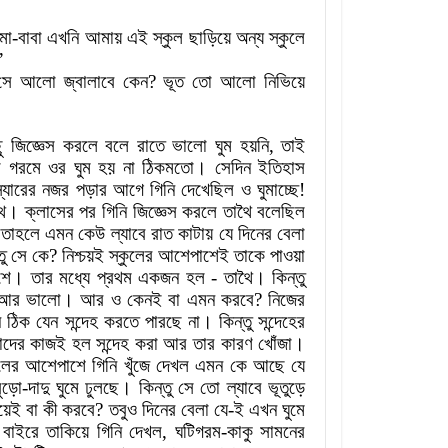
মা
-
বাবা
এখনি
আমায়
এই
স্কুল
ছাড়িয়ে
অন্য
স্কুলে
”
সে
আলো
জ্বালাবে
কেন
?
ভূত
তো
আলো
নিভিয়ে
ু
জিজ্ঞেস
করলে
বলে
রাতে
ভালো
ঘুম
হয়নি
,
তাই
ে
গরমে
ওর
ঘুম
হয় না
ঠিকমতো
।
সেদিন
ইতিহাস
্যারের
নজর
পড়ার
আগে
গিনি
দেখেছিল
ও
ঘুমাচ্ছে
!
ৈ
।
ক্লাসের
পর
গিনি
জিজ্ঞেস
করলে
তাথৈ
বলেছিল
,
তাহলে
এমন
কেউ
ল্যাবে
রাত
কাটায়
যে
দিনের
বেলা
তু
সে
কে
?
নিশ্চয়ই
স্কুলের
আশেপাশেই
তাকে
পাওয়া
শে
।
তার
মধ্যে
প্রথম
একজন
হল
-
তাথৈ
।
কিন্তু
আর
ভালো
।
আর
ও
কেনই
বা
এমন
করবে
?
নিজের
ি
ঠিক
যেন
সন্দেহ
করতে
পারছে না
।
কিন্তু
সন্দেহের
দাদের
কাজই
হল
সন্দেহ
করা
আর
তার
কারণ
খোঁজা
।
লের
আশেপাশে
গিনি
খুঁজে
দেখল
এমন
কে
আছে
যে
বুড়ো
-
দাদু
ঘুমে
ঢুলছে
।
কিন্তু
সে
তো
ল্যাবে
ভূতুড়ে
য়েই
বা
কী
করবে
?
তবুও
দিনের
বেলা
যে
-
ই
এখন
ঘুমে
বাইরে
তাকিয়ে
গিনি
দেখল
,
ঘটিগরম
-
কাকু
সামনের