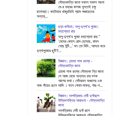
সৌম্যকান্তি জানা সকাল সকাল পয়লা
মে-র খবরের কাগজ খুলতেই চক্ষু
ছানাবড়া। কাটোয়ার খাজুরডিহি গ্রাম পঞ্চায়েতের
অন্তর্...
ছড়া-কবিতা:: অপু-দুগ্‌গা'র পুজো::
মহাশ্বেতা রায়
অপু-দুগ্‌গা'র পুজো মহাশ্বেতা রায় "
'মেঘের কোলে রোদ হেসেছে, বাদল
গেছে টুটি...' বল তো দিদি , আসবে কবে
দুগ্‌গাপুজোর ছুটি?...
বিজ্ঞান:: চোদ্দো শাক রহস্য -
সৌম্যকান্তি জানা
চোদ্দো শাক রহস্য সৌম্যকা ন্তি জানা
সে আজ থেকে অন্ততঃ চার দশক
আগের কথা। সোঁদরবন অঞ্চলের এক
অজ গাঁয়ের ছেলে আমি । ফলে পোকা-মাকড়, গাছ-গ...
বিজ্ঞান:: নবপত্রিকাঃ দেবী দুর্গারূপে
উদ্ভিদশক্তির আরাধনা - সৌম্যকান্তি
জানা
নবপত্রিকাঃ দেবী দুর্গা রূপে
উদ্ভিদশক্তির আরাধনা সৌম্যকান্তি