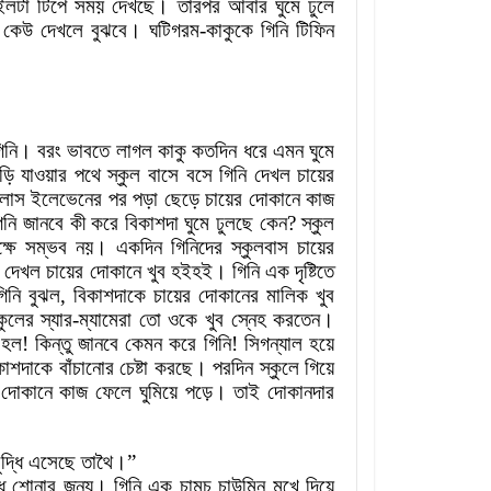
ইলটা
টিপে
সময়
দেখছে
।
তারপর
আবার
ঘুমে
ঢুলে
কেউ
দেখলে
বুঝবে
।
ঘটিগরম
-
কাকুকে
গিনি
টিফিন
িনি
।
বরং
ভাবতে
লাগল
কাকু
কতদিন
ধরে
এমন
ঘুমে
ড়ি
যাওয়ার
পথে
স্কুল
বাসে
বসে
গিনি
দেখল
চায়ের
্লাস
ইলেভেনের
পর
পড়া
ছেড়ে
চায়ের
দোকানে
কাজ
িনি
জানবে
কী করে
বিকাশদা
ঘুমে
ঢুলছে
কেন
?
স্কুল
্ষে
সম্ভব
নয়
।
একদিন
গিনিদের
স্কুলবাস
চায়ের
দেখল
চায়ের
দোকানে
খুব
হইহই
।
গিনি
এক
দৃষ্টিতে
িনি
বুঝল
,
বিকাশদাকে
চায়ের
দোকানের
মালিক
খুব
কুলের
স্যার
-
ম্যামেরা
তো
ওকে
খুব
স্নেহ
করতেন
।
হল
!
কিন্তু
জানবে
কেমন
করে
গিনি
!
সিগন্যাল
হয়ে
কাশদাকে
বাঁচানোর
চেষ্টা
করছে
।
পরদিন
স্কুলে
গিয়ে
দোকানে
কাজ
ফেলে
ঘুমিয়ে
পড়ে
।
তাই
দোকানদার
ুদ্ধি
এসেছে
তাথৈ
।
”
ধি
শোনার
জন্য
।
গিনি
এক
চামচ
চাউমিন
মুখে
দিয়ে