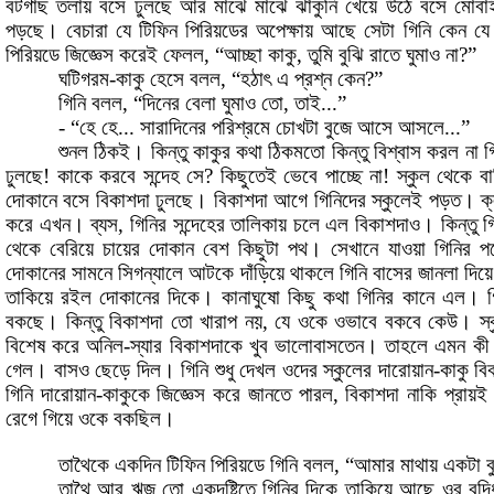
বটগাছ
তলায়
বসে
ঢুলছে
আর
মাঝে
মাঝে
ঝাঁকুনি
খেয়ে
উঠে
বসে
মোবা
পড়ছে
।
বেচারা যে
টিফিন
পিরিয়ডের
অপেক্ষায়
আছে
সেটা
গিনি
কেন
যে
পিরিয়ডে
জিজ্ঞেস
করেই
ফেলল
,
“আচ্ছা
কাকু
,
তুমি
বুঝি
রাতে
ঘুমাও
না
?
”
ঘটিগরম
-
কাকু
হেসে
বলল
,
“হঠাৎ এ
প্রশ্ন
কেন
?
”
গিনি
বলল
,
“দিনের
বেলা
ঘুমাও
তো
,
তাই...”
-
“হে
হে...
সারাদিনের
পরিশ্রমে
চোখটা
বুজে
আসে
আসলে...”
শুনল
ঠিকই
।
কিন্তু
কাকুর
কথা
ঠিকমতো
কিন্তু
বিশ্বাস
করল
না
গ
ঢুলছে
!
কাকে
করবে
সন্দেহ
সে
?
কিছুতেই
ভেবে
পাচ্ছে
না
!
স্কুল
থেকে
বা
দোকানে
বসে
বিকাশদা
ঢুলছে
।
বিকাশদা
আগে
গিনিদের
স্কুলেই
পড়ত
।
ক
করে
এখন
।
ব্যস
,
গিনির
সন্দেহের
তালিকায়
চলে
এল
বিকাশদাও
।
কিন্তু
গ
থেকে
বেরিয়ে
চায়ের
দোকান
বেশ
কিছুটা
পথ
।
সেখানে
যাওয়া
গিনির
পক
দোকানের
সামনে
সিগন্যালে
আটকে
দাঁড়িয়ে
থাকলে
গিনি
বাসের
জানলা
দিয়ে
তাকিয়ে
রইল
দোকানের
দিকে
।
কানাঘুষো
কিছু
কথা
গিনির
কানে
এল
।
গ
বকছে
।
কিন্তু
বিকাশদা
তো
খারাপ
নয়
,
যে
ওকে
ওভাবে
বকবে
কেউ
।
স্
বিশেষ
করে
অনিল
-
স্যার
বিকাশদাকে
খুব
ভালোবাসতেন
।
তাহলে
এমন
কী
গেল
।
বাসও
ছেড়ে
দিল
।
গিনি
শুধু
দেখল
ওদের
স্কুলের
দারোয়ান
-
কাকু
বি
গিনি
দারোয়ান
-
কাকুকে
জিজ্ঞেস
করে
জানতে
পারল
,
বিকাশদা
নাকি
প্রায়ই
রেগে
গিয়ে
ওকে
বকছিল
।
তাথৈকে
একদিন
টিফিন
পিরিয়ডে
গিনি
বলল
,
“আমার
মাথায়
একটা
ব
তাথৈ
আর
ঋজু
তো
একদৃষ্টিতে
গিনির
দিকে
তাকিয়ে
আছে
ওর
বুদ্