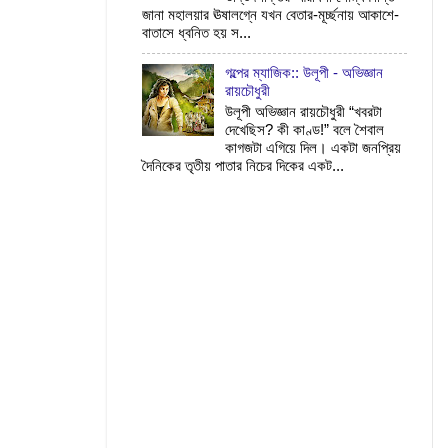
জানা মহালয়ার ঊষালগ্নে যখন বেতার-মূর্চ্ছনায় আকাশে-
বাতাসে ধ্বনিত হয় স...
গল্পের ম্যাজিক:: উলূপী - অভিজ্ঞান
রায়চৌধুরী
উলূপী অভিজ্ঞান রায়চৌধুরী “খবরটা
দেখেছিস? কী কাণ্ড!” বলে শৈবাল
কাগজটা এগিয়ে দিল। একটা জনপ্রিয়
দৈনিকের তৃতীয় পাতার নিচের দিকের একট...