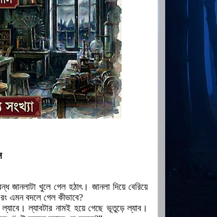
স
বন্ধ
জানলাটা খুলে
গেল
হঠাৎ
।
জানলা দিয়ে
বেরিয়ে
রং
এমন
বদলে
গেল
কীভাবে
?
ল্যাবে
।
ল্যাবটার নামই হয়ে
গেছে
ভূতুড়ে
ল্যাব
।