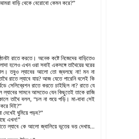
আমরা
বাড়ি
থেকে
বেরোবো
কেমন
করে
?
”
্ঠানটা
রাতে
করতে
।
অনেক
কষ্টে
নিজেদের
বাড়িতেও
াদা
হলেও
এখন
ওরা
সবাই
একসঙ্গে
তাথৈয়ের
ঘরের
েল
।
তবুও
ল্যাবের
আলো
তো
জ্বলছে
না
!
মন
না
তাথৈ
রাতে
ল্যাবে
যায়
?
আজ
যেতে
পারেনি
বলেই
কি
্থডে
সেলিব্রেশন
রাতে
করতে
চাইছিল
না
?
রাতে
যে
লে
ল্যাবের
সামনে
আসতেও
যেন
কিছুতেই
তাকে
রাজি
কালে
তাথৈ
বলল
,
“চল
না
শুয়ে
পড়ি
।
মা
-
বাবা
সেই
করে
দিই
?
”
া
দেখেই
ঘুমিয়ে
পড়ব
?
”
েছে
এখন
!
”
াতে
ল্যাবে
কে
আলো
জ্বালিয়ে
ভূতের
ভয়
দেখায়...