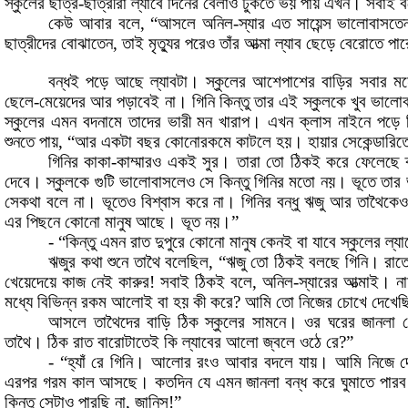
স্কুলের
ছাত্র
-
ছাত্রীরা
ল্যাবে
দিনের
বেলাও
ঢুকতে
ভয়
পায়
এখন
।
সবাই
ব
কেউ
আবার
বলে
,
“আসলে
অনিল
-
স্যার
এত
সায়েন্স
ভালোবাসতে
ছাত্রীদের
বোঝাতেন,
তাই
মৃত্যুর
পরেও
তাঁর
আত্মা
ল্যাব
ছেড়ে
বেরোতে
পার
বন্ধই পড়ে
আছে
ল্যাবটা
।
স্কুলের
আশেপাশের বাড়ির
সবার
ম
ছেলে
-
মেয়েদের
আর
পড়াবেই
না
।
গিনি
কিন্তু
তার
এই
স্কুলকে খুব
ভালোব
স্কুলের
এমন
বদনামে
তাদের
ভারী
মন
খারাপ
।
এখন
ক্লাস
নাইনে
পড়ে
শুনতে
পায়
,
“আর
একটা
বছর
কোনোরকমে
কাটলে
হয়
।
হায়ার
সেকেন্ডারিত
গিনির
কাকা
-
কাম্মারও
একই
সুর
।
তারা
তো
ঠিকই
করে
ফেলেছে
দেবে
।
স্কুলকে
গুটি
ভালোবাসলেও
সে
কিন্তু
গিনির মতো
নয়
।
ভূতে
তার
সেকথা বলে
না
।
ভূতেও বিশ্বাস
করে
না
।
গিনির
বন্ধু
ঋজু
আর
তাথৈকেও
এর
পিছনে
কোনো
মানুষ
আছে
।
ভূত
নয়
।
”
-
“কিন্তু
এমন
রাত
দুপুরে
কোনো
মানুষ
কেনই
বা
যাবে
স্কুলের
ল্যা
ঋজুর
কথা
শুনে
তাথৈ
বলেছিল
,
“ঋজু
তো
ঠিকই
বলছে
গিনি
।
রাত
খেয়েদেয়ে
কাজ
নেই
কারুর
!
সবাই
ঠিকই
বলে
,
অনিল
-
স্যারের আত্মাই
।
না
মধ্যে
বিভিন্ন
রকম
আলোই
বা
হয়
কী
করে
?
আমি
তো
নিজের
চোখে
দেখেছ
আসলে
তাথৈদের
বাড়ি
ঠিক
স্কুলের
সামনে
।
ওর
ঘরের
জানলা
তাথৈ
।
ঠিক
রাত
বারোটাতেই কি
ল্যাবের
আলো
জ্বলে
ওঠে
রে
?
”
-
“হ্যাঁ
রে
গিনি
।
আলোর
রংও
আবার
বদলে
যায়
।
আমি
নিজে
দ
এরপর
গরম
কাল
আসছে
।
কতদিন
যে
এমন
জানলা
বন্ধ
করে
ঘুমাতে
পারব
কিন্তু
সেটাও পারছি
না
,
জানিস
!
”