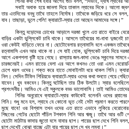
গিনির
কথা
শেষ
হবার
আগেই
গুটি
বলল
,
“দিভাই
,
দ্যাখ
ল্যাবের
আ
সবাই
অবাক
হয়ে
জানলা
দিয়ে
তাকাল
ল্যাবের
দিকে
।
আলো
জ্ব
তার
এতদিনের
বন্ধু
তাথৈ
তাহলে
নির্দোষ
।
তাথৈকে
জড়িয়ে
ধরে
সে
বলল
যাব
।
তাছাড়া
,
ভুলে
গেলি
!
ক্যারাটে
-
স্যার
তো
আছেন
আমাদের
সঙ্গে
।
”
কিন্তু
বড়োদের
চোখের
আড়ালে
দরজা
খুলে
এত
রাতে
বাইরে
বের
বাড়ির
একটা
ডুপ্লিকেট
চাবি
থাকে
।
আসলে
তাথৈয়ের
মা
-
বাবা
দুজনেই
চা
ওরা
কেউই
বাড়িতে
ফেরে
না
।
ছোটোবেলায়
রত্নামাসি
বলে
একজন
তাথৈক
রত্নামাসি
এখন
আর
থাকে
না
।
সে
যাই
হোক
,
ডুপ্লিকেট
চাবি
দিয়ে
দরজ
আগে
একপশলা
বৃষ্টি
হয়ে
গেছে
।
রাস্তায়
জল
-
কাদা
ভেঙে
স্কুলের
সামনে
চারজনেরই
।
এমন
রাতের
বেলা
এর
আগে
কখনও
তো
ওরা
এমন
বেরোয়ন
চেপে
ধরল
ওদের
।
শক্ত
করে
হাতে
মোবাইলটা
ধরে
থাকল
গিনি
।
ক্যার
নিল
।
সেদিন
টিফিন
পিরিয়ডে
ক্যারাটে
-
স্যার
ওদের
কথা
শুনতে
পেয়ে
গেছিল
যাবেন
।
খুব
বকবেন
।
কিন্তু
ঘটেছিল
তার
ঠিক
উলটো
।
স্যার
বলেছিলে
প্রশংসনীয়
।
আমিও
যে
এই
স্কুলকে
বড্ড
ভালোবাসি
।
তাই
আমিও
তোদে
গিনির
অনুরোধে
ক্যারাটে
-
স্যার
কাউকেই
বলেননি
ওদের
প্ল্যানের
গিনি
।
শুধু
মনে
হল
,
ল্যাবে
যে
কোনো
ভূত
নেই
সেটা
প্রমাণ
করতে
পারল
মুছে
যাবে
!
ওর
বিশ্বাস
তখন
ওদের
এত
রাতে
এভাবে
লুকিয়ে
বেরোনোর
পিছনের
গেটের
ছোটো
পাঁচিল
টপকাল
গিনি
আর
ঋজু
।
তাথৈ
আর
গুটি
গ
ছোটো
মাঠটায়
কাদায়
জুতো
বসে
যাবার
ছাপ
।
পায়ের
ছাপ
দেখে
গিনি
বলল
ছাপ
দেখেই
বোঝা
যাচ্ছে
এটা
যার
পায়ের
ছাপ
সে
খুব
লম্বা
।
”