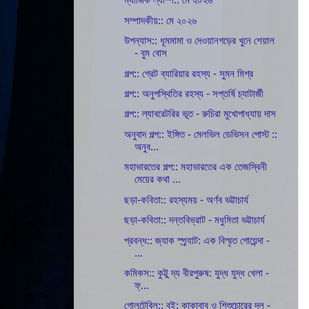
সম্পাদকীয়:: মে ২০২৬
উপন্যাস:: ধূমমামা ও দেওয়ানগড়ের খুনে শেয়াল
- বুম বোস
গল্প:: গ্রেট ব্যারিয়ার রহস্য - সুমন মিশ্র
গল্প:: অনুপস্থিতির রহস্য - সপ্তর্ষি চ্যাটার্জী
গল্প:: ল্যাবরেটরির ভূত - রুচিরা মুখোপাধ্যায় দাস
অনুবাদ গল্প:: ইঙ্গিত - মেলভিল ডেভিসন পোস্ট ::
অনুব...
মহাভারতের গল্প:: মহাভারতের এক তেজস্বিনী
মেয়ের কথা ...
ছড়া-কবিতা:: রহস্যময় - অর্ণব ভট্টাচার্য
ছড়া-কবিতা:: দন্তবিভ্রাট - মধুমিতা ভট্টাচার্য
প্রবন্ধ:: জ্যাক স্প্র্যাট: এক বিস্মৃত গোয়েন্দা -
...
কমিকস:: কুট্টু দ্য বীরপুরুষ: যুদ্ধ যুদ্ধ খেলা -
ফ্...
গোলটেবিল:: বই: কাকাবাবু ও শিশুচোরের দল -