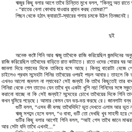
ঋজুর
কিছু
বলার
আগে
তাথৈ
চিন্তিত
মুখে
বলল
,
“কিন্তু
অত
রাতে
-
“রাতের
বেলা
কোথায়
যাওয়ার
প্ল্যান
করছ
তোমরা
?
”
পিছন
থেকে
হঠাৎ
ক্যারাটে
-
স্যারের
গলায়
চমকে
উঠল
তিনজনেই
।
দুই
অনেক
কষ্টে
গিনি
আর
ঋজু
তাথৈকে
রাজি
করিয়েছিল
জন্মদিনের
অনুষ
রাজি
করিয়েছিল
তাথৈদের
বাড়িতে
রাত
কাটাতে
।
রাতে
ওদের
শোয়ার
ঘর
আল
জানলা
দিয়ে
ল্যাবের
দিকে
তাকিয়ে
বসে
আছে
।
কিন্তু
বারোটা
বেজে
গ
চাইলেও
প্রথম
সন্দেহটা
গিনির
তাথৈয়ের
ওপরই
পড়ল
আবার
।
তাহলে
কি
এখনও
আলো
জ্বলল
না
ল্যাবের
?
সেই
জন্যই
কি
তাথৈ
কিছুতেই
তার
বার
গিনিরা
থেকে
গেল
তাতেও
যেন
তাথৈ
খুব
একটা
খুশি
নয়
!
গিনিদের
সঙ্গে
স্কু
করানো
যাচ্ছে
না
কি
সেই
জন্যই
?
সন্দেহের
চোখে
তাথৈয়ের
দিকে
গিনি
তা
কখন
ঘুমিয়ে
পড়েছে
।
আমার
কেমন
যেন
ভয়
-
ভয়
করছে
রে
।
জানলাটা
বন্ধ
গুটি
বলল
,
“এসব
কী
বলছ
তাথৈদিদি
?
ভূত
দেখতে
এলাম
আর
ভূত
ন
ঋজু
সশব্দে
হেসে
বলল
,
“ও
বাবা
,
গুটি
তো
দেখছি
খুব
সাহসী
হয়ে
গ
গুটির
কিছু
বলার
আগেই
গিনি
বলল
,
“আই
গেস
তাথৈ
জানে
মাঝর
আর
সেটা
যদি
তাথৈ
এখনই...”