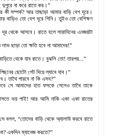
ই
দুপুরে
না
করে
রাতে
কর
।
”
ের
কী
সম্পর্ক
?
আর
তাছাড়া
আমার
বাড়ি
বেশ
দূরে
।
োর
বাড়িও
তো
বেশ
দূরে
গিনি
।
তুইও
তো
বেশিক্ষণ
ক
দূর
থেকে
আসবে
।
রাতে
হলে
সারাদিনের
এনজয়টা
ে
লাভ
ছাড়া
তো
ক্ষতি
হবে
না
আমাদের
!
”
বাড়িতে
থেকে
যাব
রাতে
।
বুঝলি
তো
!
তারপর...”
পিছনের
ছোটো
গেট
দিয়ে
ল্যাবে
যাব
।
”
রব
।
তাথৈ
পারবে
না
কি
এসব
?
”
কবে
সে
আমাদের
হাত
ফসকে
গেলেও
তাথৈ
তাকে
সতে
ভয়
পাই
!
আর
আমি
নাকি
একা
একা
রাতের
সে
বলল
,
“তোদের
বাড়ি
থেকে
অ্যালাউ
করবে
রাতে
না
?
একদিন
ম্যানেজ
করতে
?
”