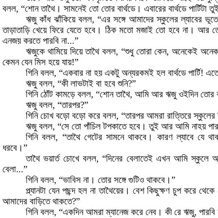
বলল
,
“শোন
তাথৈ
।
সামনেই তো
তোর
বার্থডে
।
এবারের
বার্থডে
পার্টিটা তু
ঋজু
কাঁধ
ঝাঁকিয়ে
বলল
,
“এর
সঙ্গে
আমাদের
স্কুলের
ল্যাবের
ভূত
তাড়াতাড়ি
খেয়ে
ফিরে
যেতে
হবে
।
ঠিক
মতো
মজাই
তো
হবে
না
।
আর
ত
এনজয়
করতে
পারবি
না...”
ঋজুকে
থামিয়ে
দিয়ে
তাথৈ
বলল
,
“শুধু
তোরা
কেন,
অনেকেই
অনে
কেমন
যেন
মিস
হয়ে
যায়
!
”
গিনি
বলল
,
“একবার
না হয়
একটু
অন্যরকমই
হল
বার্থডে
পার্টি
!
এত
ঋজু
বলল
,
“কী
লাভটাই
বা
হবে
শুনি
?
”
গিনি
ঠোঁট
কামড়ে
বলল
,
“শোন
তাথৈ
,
আমি
আর
ঋজু
ওইদিন তোর
ঋজু
বলল
,
“তারপর
?
”
গিনি
চোখ
বড়ো
বড়ো
করে
বলল
,
“তারপর
আমরা
রাত্তিরে
স্কুলের
ঋজু
বলল
,
“সে
তো
পাঁচিল
টপকাতে
হবে
।
তুই
আর
আমি
নাহয়
পা
গিনি
বলল
,
“তাথৈ
গেটের
সামনে
থাকবে
।
কারণ
ল্যাবে
যে
থা
ধরবে
।
”
তাথৈ
ভয়ার্ত
চোখে
বলল
,
“দিনের
বেলাতেই
এখন
আমি
স্কুলে
আ
বেলা...”
গিনি
বলল
,
“ভাবিস
না
।
তোর
সঙ্গে
গুটিও থাকবে
।
”
প্ল্যানটা
যেন
পছন্দ
হল
না
তাথৈয়ের
।
বেশ
কিছুক্ষণ
চুপ
করে
থেকে
আমাদের
বাড়িতে
থাকতে
?
”
গিনি
বলল
,
“একদিন
আমরা
ম্যানেজ
করে
নেব
।
কী
রে
ঋজু
,
পারবি