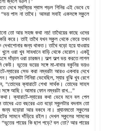
লো
জ্বলে
উঠল
।
”
লতে
দেখে
স্বস্তির
শ্বাস
পড়ল
গিনির
এই
ভেবে
যে
,
“ভয়
পাস
না
তাথৈ
।
আমরা
সবাই
একসঙ্গে
স্কুলে
োনো
তো
আর
সহজ
কথা
নয়
!
তাথৈয়ের
কাছে
ওদের
করি
করে
।
তাই
তাথৈ
যখন
স্কুল
থেকে
ফেরে
তখন
ে
দেখাশোনার
জন্য
থাকত
।
তাথৈ
বড়ো
হয়ে
যাওয়ায়
া
খুলে
ওরা
খুব
সাবধানে
বাড়ি
থেকে
বেরোল
।
একটু
এসে
দাঁড়াল
ওরা
চারজন
।
অল্প
অল্প
ভয়
করতে
লাগল
ি
কেউ
।
ভূতের
ভয়ের
সঙ্গে
মা
-
বাবার
বকুনির
ভয়ও
াটে
-
স্যারের
সেভ
করা
নম্বরটা
আরও
একবার
দেখে
েন
।
প্রথমটা
গিনিরা
ভেবেছিল
,
স্যার
বুঝি
খুব
রেগে
ন
,
“তোদের
ক্যারাটে
শেখা
সার্থক
।
তোদের
সাহস
র
সঙ্গে
আছি
।
আমার
ফোন
নম্বরটা
রাখ...”
কথা
।
ক্যারাটে
-
স্যারের
কথা
ভেবে
মনে
বল
পেল
ে
তাদের
এত
বছরের
এত
বড়ো
স্কুলটার
বদনাম
তো
জন্য
বড়োরা
আর
বকবে
না
।
প্ল্যানমতো
স্কুলের
েটের
সামনে
দাঁড়িয়ে
রইল
।
দেখল
স্কুলের
সামনের
,
“ভূতের
পায়ের
কি
ছাপ
পড়ে?
বল তো
?
আর
পায়ের