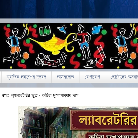
ম্যাজিক ল্যাম্পের দলবল
ডাউনলোড
যোগাযোগ
ছোটোদের অন্যান
গল্প:: ল্যাবরেটরির ভূত - রুচিরা মুখোপাধ্যায় দাস