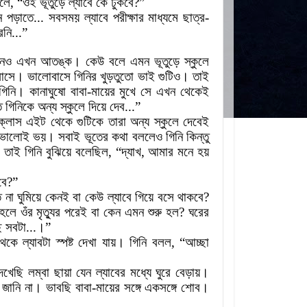
লে
,
“ওই
ভূতুড়ে
ল্যাবে
কে
ঢুকবে
?
”
ন
পড়াতে...
সবসময়
ল্যাবে
পরীক্ষার
মাধ্যমে
ছাত্র
-
েনি...”
নেও
এখন
আতঙ্ক
।
কেউ
বলে
এমন
ভূতুড়ে
স্কুলে
াসে
।
ভালোবাসে
গিনির খুড়তুতো
ভাই
গুটিও
।
তাই
গিনি
।
কানাঘুষো
বাবা
-
মায়ের
মুখে
সে
এখন
থেকেই
ে
গিনিকে
অন্য
স্কুলে
দিয়ে
দেব...”
ক্লাস
এইট
থেকে
গুটিকে
তারা
অন্য
স্কুলে
দেবেই
ভালোই
ভয়
।
সবাই
ভূতের
কথা
বললেও
গিনি
কিন্তু
তাই
গিনি
বুঝিয়ে
বলেছিল
,
“দ্যাখ
,
আমার
মনে
হয়
বে
?
”
ে
না
ঘুমিয়ে
কেনই
বা
কেউ
ল্যাবে
গিয়ে
বসে
থাকবে
?
হলে ওঁর মৃত্যুর
পরেই
বা
কেন
এমন
শুরু
হল
?
ঘরের
ি
সবটা...
।
”
থেকে
ল্যাবটা স্পষ্ট
দেখা
যায়
।
গিনি
বলল
,
“আচ্ছা
েখেছি
লম্বা
ছায়া
যেন
ল্যাবের
মধ্যে
ঘুরে
বেড়ায়
।
জানি
না
।
ভাবছি
বাবা
-
মায়ের
সঙ্গে
একসঙ্গে
শোব
।