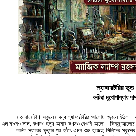
ল্যাবরেটরির
ভূত
রুচিরা
মুখোপাধ্যায়
দা
রাত
বারোটা
।
স্কুলের
বন্ধ
ল্যাবরেটরির
আলোটা
জ্বলে উঠল
।
এল
কখনও
লাল
,
কখনও
হলুদ
আবার
কখনও
বেগুনি
আলো
।
কিন্তু
আলোর
অনিল
-
স্যারের মৃত্যুর
পর
হঠাৎ
এমন
শুরু
হয়েছে
গিনিদের
স্কুলের