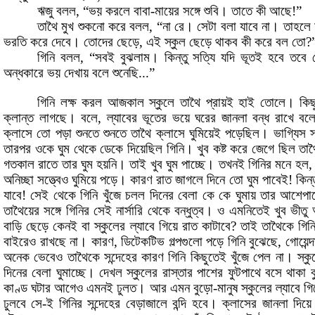
ঋজু
বলল
,
“ভয়
করলে
বাবা
-
মায়ের
সঙ্গে
শুবি
।
তাতে
কী
আছে
!
”
তাথৈ
মুখ
শুকনো
করে
বলল
,
“না
রে
।
সেটা
বলা
যাবে
না
।
তাহলে
ভরতি
করে
দেবে
।
তোদের
ছেড়ে
,
এই
স্কুল
ছেড়ে
থাকব
কী
করে
বল তো
?
গিনি
বলল
,
“সবই
বুঝলাম
।
কিন্তু
সত্যি
যদি
ভূতই
হবে
তবে
অন্ধকারে
ভয়
দেখায়
বলে
শুনেছি...”
গিনি
লক্ষ
করল
আজকাল
স্কুলে
তাথৈ
প্রায়ই
হাই
তোলে
।
কিছ
ক্লান্ত
লাগছে
।
বলে
,
ল্যাবের
ভূতের
ভয়ে
ঘরের
জানলা
বন্ধ
রাখে
বল
ক্লাসে
তো
পড়া
শুনতে
শুনতে
তাথৈ
ক্লাসে
ঘুমিয়েই
পড়েছিল
।
ভাগ্যিস
স
তারপর
ওকে
ঘুম
থেকে
ডেকে
দিয়েছিল
গিনি
।
খুব
কষ্ট
করে
জেগে
ছিল
তাথ
গতকাল
রাতে
তার
ঘুম
হয়নি
।
তাই
খুব
ঘুম
পাচ্ছে
।
তখনই গিনির মনে
হল
অনিচ্ছা
সত্ত্বেও
ঘুমিয়ে
পড়ে
।
কারণ
রাত
জাগলে
দিনে
তো
ঘুম
পাবেই
!
কিন্
যাবে
!
সেই
থেকে
গিনি
খুঁজে
চলল
দিনের
বেলা
কে
কে
ঘুমায়
তার
আশেপা
তাথৈয়ের
সঙ্গে
গিনির
সেই
নার্সারি
থেকে
বন্ধুত্ব
।
ও
এমনিতেই
খুব
ভীতু
বাড়ি
ছেড়ে
কেনই
বা
স্কুলের
ল্যাবে
গিয়ে
রাত
কাটাবে
?
তাই
তাথৈকে
গিন
বাইরেও
রাখছে
না
।
কারণ
,
ডিটেকটিভ
গল্পগুলো
পড়ে
গিনি
বুঝেছে
,
গোয়েন্
অনেক
ভেবেও
তাথৈকে
সন্দেহের
কারণ
গিনি
কিছুতেই
খুঁজে
পেল
না
।
স্কু
দিনের
বেলা
ঘুমাচ্ছে
।
দেখল
স্কুলের
রাস্তার
পাশের
ফুটপাথে
বসে
থাকা
কাণ্ড
ঘটার
আগেও
এমনই
ঢুলত
।
আর
এমন
বুড়ো
-
মানুষ
স্কুলের
ল্যাবে
গি
ঢুলবে
সে
-
ই
গিনির
সন্দেহের
বেড়াজালে
বন্দি
হবে
।
ক্লাসের
জানলা
দিয়ে