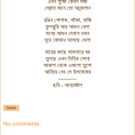
এখন পুজো কেবল মজা
স্রোত মানে তো আনন্দগান
রঙিন পোশাক
,
পটকা
,
বাজি
ফুলঝুরি আর আগুন খেলা
মনের আগুন দেখবে তখন
দূরে কোথাও ভাসছে ভেলা
মায়ের কাছে মাফলারে ঘর
তুলছে এখন তিতির সোনা
আকাশ থেকে একশো তুলো
আনিয়ে নেব সে উলবোনায়
----------
ছবি - আন্তর্জাল
Share
No comments: