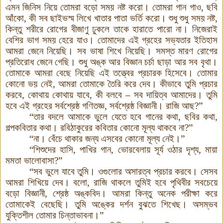
এমন জিনিস নিয়ে তোমরা বড়ো সময় নষ্ট করো। তোমরা গান গাও, ছবি
আঁকো, কী সব ছাইভস্ম লিখে খাতার পাতা ভর্তি করো। শুধু শুধু সময় নষ্ট,
কিন্তু শরীরে রোগের বীজাণু ঢুকলে তাকে হারাতে পারো না। নিজেরাই
বেশির ভাগ সময় হেরে যাও। তোমাদের এই গ্রহের সভ্যতার ইতিহাস
আমরা জেনে নিয়েছি। সব ভাষা শিখে নিয়েছি। সমস্ত মারণ রোগের
প্রতিরোধ জেনে গেছি। শুধু অঙ্ক আর বিজ্ঞান চর্চা ছাড়া আর সব বৃথা।
তোমাকে আমরা বেছে নিয়েছি এই তত্ত্বের প্রচারক হিসেবে। তোমার
কোনো ভয় নেই, আমরা তোমাকে তৈরি করে দেব। কীভাবে তুমি প্রচার
করবে, কোথায় কোথায় যাবে, কী বলবে – সব দায়িত্ব আমাদের। তুমি
হবে এই গ্রহের সর্বশ্রেষ্ঠ গণিতজ্ঞ, সর্বশ্রেষ্ঠ বিজ্ঞানী
।
রাজি আছ?”
“তার বদলে আমাকে ভুলে যেতে হবে গানের কথা, ছবির কথা,
গল্পকবিতার কথা। রবিঠাকুরের কবিতার কোনো মূল্য থাকবে না?”
“না। বেঁচে থাকার জন্য এসবের কোনো মূল্য নেই।”
“শিশুদের হাসি, পাখির গান, ভোরবেলায় সূর্য ওঠার দৃশ্য, মায়া
মমতা ভালোবাসা?”
“সব ভুলে যাবে তুমি। ওগুলোর অসারত্ব প্রচার করবে। সেসব
আমরা শিখিয়ে দেব। বলো, রাজি থাকলে তুমিই হবে পৃথিবীর সবচেয়ে
বড়ো বিজ্ঞানী, শ্রেষ্ঠ অঙ্কবিদ। আমরা কিন্তু অনেক পরীক্ষা করে
তোমাকেই বেছেছি। তুমি অঙ্কের দর্শন বুঝতে শিখেছ। অসম্ভব
যুক্তিশীল তোমার চিন্তাভাবনা।”