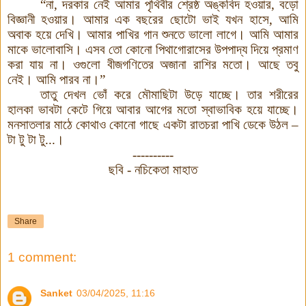
“না, দরকার নেই আমার পৃথিবীর শ্রেষ্ঠ অঙ্কবিদ হওয়ার, বড়ো
বিজ্ঞানী হওয়ার। আমার এক বছরের ছোটো ভাই যখন হাসে, আমি
অবাক হয়ে দেখি। আমার পাখির গান শুনতে ভালো লাগে। আমি আমার
মাকে ভালোবাসি। এসব তো কোনো পিথাগোরাসের উপপাদ্য দিয়ে প্রমাণ
করা যায় না। ওগুলো বীজগণিতের অজানা রাশির মতো
।
আছে তবু
নেই। আমি পারব না।”
তাতু দেখল ভোঁ করে মৌমাছিটা উড়ে যাচ্ছে। তার শরীরের
হালকা ভাবটা কেটে গিয়ে আবার আগের মতো স্বাভাবিক হয়ে যাচ্ছে।
মনসাতলার মাঠে কোথাও কোনো গাছে একটা রাতচরা পাখি ডেকে উঠল –
টা টু টা টু...।
----------
ছবি - নচিকেতা মাহাত
Share
1 comment:
Sanket
03/04/2025, 11:16