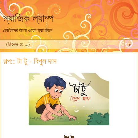
ম্যাজিক ল্যাম্প
ছোটোদের বাংলা ওয়েব ম্যাগাজিন
▼
গল্প:: টা টু - বিপুল দাস