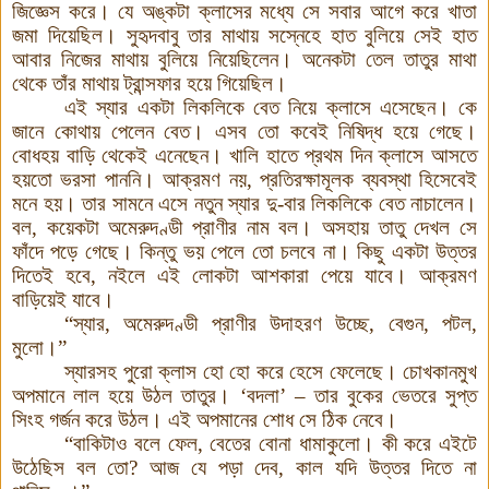
জিজ্ঞেস করে। যে অঙ্কটা ক্লাসের মধ্যে সে সবার আগে করে খাতা
জমা দিয়েছিল। সুহৃদবাবু তার মাথায় সস্নেহে হাত বুলিয়ে সেই হাত
আবার নিজের মাথায় বুলিয়ে নিয়েছিলেন। অনেকটা তেল তাতুর মাথা
থেকে তাঁর মাথায় ট্রান্সফার হয়ে গিয়েছিল।
এই স্যার একটা লিকলিকে বেত নিয়ে ক্লাসে এসেছেন। কে
জানে কোথায় পেলেন বেত। এসব তো কবেই নিষিদ্ধ হয়ে গেছে।
বোধহয় বাড়ি থেকেই এনেছেন। খালি হাতে প্রথম দিন ক্লাসে আসতে
হয়তো ভরসা পাননি। আক্রমণ নয়, প্রতিরক্ষামূলক ব্যবস্থা হিসেবেই
মনে হয়। তার সামনে এসে নতুন স্যার দু-বার লিকলিকে বেত নাচালেন।
বল, কয়েকটা অমেরুদণ্ডী প্রাণীর নাম বল। অসহায় তাতু দেখল সে
ফাঁদে পড়ে গেছে। কিন্তু ভয় পেলে তো চলবে না। কিছু একটা উত্তর
দিতেই হবে, নইলে এই লোকটা আশকারা পেয়ে যাবে। আক্রমণ
বাড়িয়েই যাবে।
“স্যার, অমেরুদণ্ডী প্রাণীর উদাহরণ উচ্ছে, বেগুন, পটল,
মুলো।”
স্যারসহ পুরো ক্লাস হো হো করে হেসে ফেলেছে। চোখকানমুখ
অপমানে লাল হয়ে উঠল তাতুর। ‘বদলা’ – তার বুকের ভেতরে সুপ্ত
সিংহ গর্জন করে উঠল। এই অপমানের শোধ সে ঠিক নেবে।
“বাকিটাও বলে ফেল, বেতের বোনা ধামাকুলো। কী করে এইটে
উঠেছিস বল তো? আজ যে পড়া দেব, কাল যদি উত্তর দিতে না