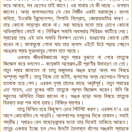
করে আনবে, সব ছেলেও তাই জানে
।
ওর মাথায় যে কী আছে – ভগবান
জানেন। অন্য ক্লাসগুলোয় সে যেন নির্জীব একটা মরামানুষ। বাংলা
কবিতা, ইংরেজি ট্রান্সলেশন, সিপাহি বিদ্রোহ, জোয়ারভাটার কারণ –
তার কোনো সাড়াশব্দ থাকে না। মরা মাছের মতো তার চোখে কোনো
অভিব্যক্তি ফোটে না। নির্বিকল্প সমাধি অবস্থায় পিরিয়ড কাটিয়ে দেয়।
স্যারেরা তার এই ভাব সমাধি বিলক্ষণ চেনেন। ভাঙানোর কোনো চেষ্টা
করেন না। কানাঘুষো শোনা যায় তার ক্লাস এইটে উঠে পড়ার পেছনে
অঙ্কের স্যার সুহৃদবাবুর গোপন হাত আছে।
একবার জীবনবিজ্ঞানের নতুন স্যার বুঝতে না পেরে তাতুকে
জিজ্ঞেস করে বসলেন – কয়েকটা অমেরুদণ্ডী প্রাণীর উদাহরণ দে তো।
নতুন স্যার জানতেন না তাতু মজুমদার অঙ্ক ছাড়া অন্য সব বিষয়ে
অস্পৃশ্য প্রাণী। তাতু নিজে তো বটেই, ক্লাসের অন্য ছেলেরাও বিস্ময়ে
হতবাক হয়ে গেল। এরকম দৃশ্য তাদের কাছে অদৃষ্টপূর্ব। নতুন স্যারের
এত সাহস, এত বুকের পাটা তাতুকে প্রশ্ন জিজ্ঞেস করেন। উনি কি
স্কুলের অলিখিত নিয়ম জানেন না। অঙ্ক ছাড়া অন্য বিষয়ে তাতুকে
বিরক্ত করা শক মানা হ্যায়। নিষিদ্ধ ব্যাপার।
তাতু বিস্মিত হয়ে কিছুক্ষণ চোখ পিটপিট করল। এরকম দ’এ এর
আগে কোনোদিন সে পড়েনি। আশপাশের বন্ধুদের দিকে তাকাল। সবাই
গম্ভীর। স্যারও যেন নাছোড়বান্দার মতো তার দিকেই তাকিয়ে আছেন
।
তাতুর একবার ইচ্ছে হল সেও উলটো তৈলাক্ত বাঁশের অঙ্কটা স্যারকে