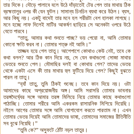
তার দিকে। দৌড়ে পালাবে বলে উঠে দাঁড়াতেই টের পেল তার মাথায় ঠিক
ব্রহ্মতালুর ওপর কী যেন ফুটল। সামান্য চিনচিন ব্যথা করে উঠল। ব্যস,
আর কিছু নয়
।
একটু বাদেই তার মনে হল শরীরটা বেশ হালকা লাগছে।
মনে হচ্ছে লাফ দিলেই মাটির আকর্ষণ ছাড়িয়ে সে অনেকটা ওপরে উঠে
যেতে পারবে।
“তাতু, আমার কথা শুনতে পাচ্ছ? ভয় পেয়ো না, আমি তোমার
কোনো ক্ষতি করব না। তোমার শত্রু নই আমি।”
তাজ্জব হয়ে গেল তাতু। আশেপাশে কোথাও কেউ নেই, তবে কে
কথা বলল? আর ঠিক কান দিয়ে নয়, সে যেন কথাগুলো সোজা মাথার
ভেতরে শুনতে পেল। মৌমাছির দলই বা কোথায় গেল? তাদের ভেতর
থেকে একটা এসে কী তার মাথায় হুল ফুটিয়ে দিয়ে গেল? কিছুই বুঝতে
পারল না তাতু।
“হ্যাঁ তাতু, তুমি ঠিকই শুনেছ। তবে কান দিয়ে নয়। ওটা
আমাদের কাছে অপ্রয়োজনীয় অঙ্গ। আমি সরাসরি তোমার ভাবনার
তরঙ্গদৈর্ঘ্যের সঙ্গে আমার তরঙ্গ মিলিয়ে নিয়ে তোমার কাছে কথাগুলো
পাঠাচ্ছি। তোমার শরীরে আমি একরকম রাসায়নিক মিশিয়ে দিয়েছি।
নইলে আগের তোমার সঙ্গে আমি যোগাযোগ করতে পারতাম না। এখন
তোমার ভেতর দিয়েই আমি তোমাদের ভাষা, তোমাদের সমাজের রীতিনীতি
সব বুঝে নিয়েছি।”
“তুমি কে?” অস্ফুটে ঠোঁট নড়ল তাতুর।