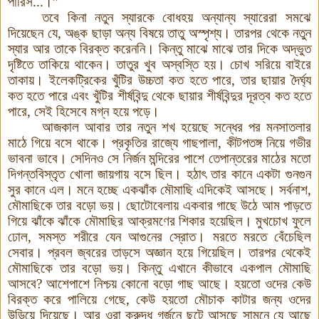
পারিস...
।
”
তবে কিনা নতুন স্যারকে বোধহয় অন্যান্য স্যারেরা সমঝে
দিয়েছেন যে, অঙ্ক ছাড়া অন্য বিষয়ে তাতু অস্পৃশ্য। তারপর থেকে নতুন
স্যার আর তাকে বিরক্ত করেননি। কিন্তু মাঝে মাঝে তার দিকে অদ্ভুত
দৃষ্টিতে তাকিয়ে থাকেন। তাতুর খুব অস্বস্তি হয়। চোখ সরিয়ে বাইরে
তাকায়। ইলেকট্রিকের খুঁটির উচ্চতা কত হতে পারে, তার ছায়ার দৈর্ঘ্য
কত হতে পারে এবং খুঁটির শীর্ষবিন্দু থেকে ছায়ার শীর্ষবিন্দুর দূরত্ব কত হতে
পারে, সেই হিসেবে মগ্ন হয়ে পড়ে।
আজকাল আবার তার নতুন শখ হয়েছে সন্ধের পর মনসাতলার
মাঠে গিয়ে বসে থাকে। প্রকৃতির রাজ্যে গাছপালা, কীটপতঙ্গ নিয়ে গভীর
ভাবনা ভাবে। সেদিনও সে নির্জন মন্দিরের পাশে তেপান্তরের মাঠের মতো
দিগন্তবিস্তৃত খোলা জায়গায় বসে ছিল। হঠাৎ তার কানে একটা গুনগুন
সুর কানে এল। মনে হচ্ছে একঝাঁক মৌমাছি এদিকেই আসছে। সর্বনাশ,
মৌমাছিকে তার বড়ো ভয়। ছোটোবেলায় একবার গাছে উঠে আম পাড়তে
গিয়ে ঝাঁকে ঝাঁকে মৌমাছির আক্রমণের শিকার হয়েছিল। মুখচোখ ফুলে
ঢোল, সমস্ত শরীরে যেন আগুনের স্রোত। মরতে মরতে বেঁচেছিল
সেবার। প্রবল জ্বরের তাড়সে অজ্ঞান হয়ে গিয়েছিল। তারপর থেকেই
মৌমাছিকে তার বড়ো ভয়। কিন্তু এখানে কীভাবে একপাল মৌমাছি
আসবে? আশেপাশে নিশ্চয় কোনো বড়ো গাছ আছে। হয়তো ওদের কেউ
বিরক্ত করে পালিয়ে গেছে, কেউ হয়তো মৌচাক কাটার জন্য ওদের
উড়িয়ে দিয়েছে। আর ওরা ক্রুদ্ধ গর্জনে ছুটে আসছে সামনে যে আছে