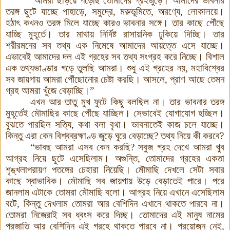
“আমরা ছড়িয়ে পড়েছি তোমাদের গ্রহজুড়ে। আমাদের ভাবনার
তরঙ্গ ছুটে যাচ্ছে পাহাড়ে, সমুদ্রে, মরুভূমিতে, অরণ্যে, লোকালয়ে।
হঠাৎ কখনও তরঙ্গ মিলে যাচ্ছে কারও ভাবনার সঙ্গে। তার কাছে পৌঁছে
যাচ্ছি মুহূর্তে। তার মাথায় নির্দিষ্ট রাসায়নিক ঢুকিয়ে দিচ্ছি। তার
শরীরমনের সব তথ্য এক নিমেষে আমাদের আয়ত্তে এসে যাচ্ছে।
এভাবেই আমাদের দল এই গ্রহের সব তথ্য সংগ্রহ করে নিচ্ছে। বিশাল
এক তথ্যভাণ্ডার গড়ে তুলছি আমরা। শুধু এই গ্রহের নয়, মহাবিশ্বের
সব জায়গায় আমরা পৌঁছোনোর চেষ্টা করছি। আসলে, প্রাণ আছে তেমন
গ্রহ আমরা খুঁজে বেড়াচ্ছি।”
এখন আর তাতু মুখ ফুটে কিছু বলছিল না। তার ভাবনার তরঙ্গ
মুহূর্তেই মৌমাছির কাছে পৌঁছে যাচ্ছিল। সেভাবেই যোগাযোগ হচ্ছিল।
বুঝতে পারছিল সত্যি, কথা বলা বৃথা। ভাবনাতেই কাজ চলে যাচ্ছে।
কিন্তু এরা কেন বিশ্বব্রহ্মাণ্ড জুড়ে ঘুরে বেড়াচ্ছে? তথ্য নিয়ে কী করবে?
“ভাবছ আমরা এসব কেন করছি? সবুজ গ্রহ দেখে আমরা খুব
আগ্রহ নিয়ে ছুটে এসেছিলাম। অগুন্তি, তোমাদের গ্রহের একতা
শৃঙ্খলাপরায়ণ পতঙ্গের চেহারা নিয়েছি। মৌমাছি দেখলে সেটা সবার
কাছে স্বাভাবিক। মৌমাছি সব জায়গায় উড়ে বেড়াতেই পারে। পরে
জানলাম এটাকে তোমরা মৌমাছি বলো। আগ্রহ নিয়ে এখানে এসেছিলাম
বটে, কিন্তু দেখলাম তোমরা আর বেশিদিন এখানে থাকতে পারবে না।
তোমরা নিজেরাই সব ধ্বংস করে দিচ্ছ। তোমাদের এই মানুষ নামের
প্রজাতি আর বেশিদিন এই গ্রহে থাকতে পারবে না। প্রয়োজন নেই,