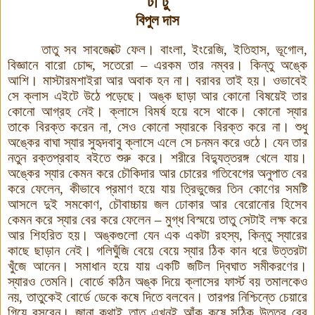
টা টু
বিপুল দাস
তাতু সব সাবজেক্টে ফেল। বাংলা, ইংরেজি, ইতিহাস, ভূগোল,
বিজ্ঞানে বারো চোদ্দ, সতেরো – এরকম তার নম্বর। কিন্তু অঙ্কে
আশি। মাস্টারমশাইরা আর অবাক হন না। বরাবর তাই হয়। ওভাবেই
সে ক্লাস এইটে উঠে পড়েছে। অঙ্ক ছাড়া আর কোনো বিষয়েই তার
কোনো আগ্রহ নেই। ক্লাসে বিমর্ষ হয়ে বসে থাকে। কোনো স্যার
তাকে বিরক্ত করেন না, সেও কোনো স্যারকে বিরক্ত করে না। শুধু
অঙ্কের বাঘা স্যার সুহৃদবাবু ক্লাসে এলে সে চনমন করে ওঠে। যেন তার
নতুন রক্তপ্রবাহ বইতে শুরু করে। শরীরে বিদ্যুত্তরঙ্গ খেলে যায়।
অঙ্কের স্যার কেমন করে চৌকিদার আর চোরের গতিবেগের অনুপাত বের
করে ফেলেন, কীভাবে প্রমাণ হয়ে যায় ত্রিভুজের তিন কোণের সমষ্টি
আসলে দুই সমকোণ, চৌবাচ্চায় জল ঢোকার আর বেরোনোর হিসেব
কেমন করে স্যার বের করে ফেলেন – মুগ্ধ বিস্ময়ে তাতু সেটাই লক্ষ করে
আর শিহরিত হয়। অঙ্কগুলো যেন এক একটা রহস্য, কিন্তু স্যারের
কাছে ছাড়ান নেই। গলিঘুঁজি বেয়ে বেয়ে স্যার ঠিক কান ধরে উত্তরটা
খুঁজে আনেন। সমাধান হয়ে যায় একটি জটিল দ্বিঘাত সমীকরণের।
স্যারও তেমনি। বোর্ডে কঠিন অঙ্ক দিয়ে ক্লাসের ফার্স্ট বয় তমালকেও
নয়, তাতুকেই বোর্ডে ডেকে কষে দিতে বলবেন। তারপর নিশ্চিন্তে চেয়ারে
গিয়ে বসবেন
।
জানা কথাই তাতু এখনই আঁক কষে সঠিক উত্তর বের