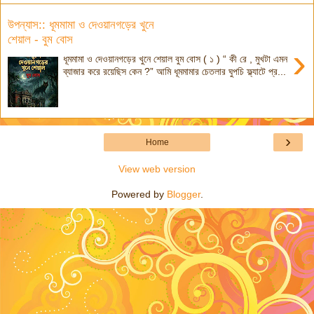
উপন্যাস:: ধূমমামা ও দেওয়ানগড়ের খুনে
শেয়াল - বুম বোস
›
ধূমমামা ও দেওয়ানগড়ের খুনে শেয়াল বুম বোস ( ১ ) “ কী রে , মুখটা এমন
ব্যাজার করে রয়েছিস কেন ?” আমি ধূমমামার চেতলার ঘুপচি ফ্ল্যাটে প্র...
›
Home
View web version
Powered by
Blogger
.